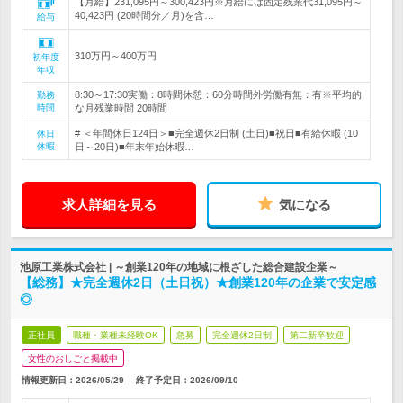
【月給】231,095円～300,423円※月給には固定残業代31,095円～
40,423円 (20時間分／月)を含…
給与
310万円～400万円
初年度
年収
8:30～17:30実働：8時間休憩：60分時間外労働有無：有※平均的
勤務
時間
な月残業時間 20時間
# ＜年間休日124日＞■完全週休2日制 (土日)■祝日■有給休暇 (10
休日
休暇
日～20日)■年末年始休暇…
求人詳細を見る
気になる
池原工業株式会社 | ～創業120年の地域に根ざした総合建設企業～
【総務】★完全週休2日（土日祝）★創業120年の企業で安定感
◎
正社員
職種・業種未経験OK
急募
完全週休2日制
第二新卒歓迎
女性のおしごと掲載中
情報更新日：2026/05/29
終了予定日：
2026/09/10