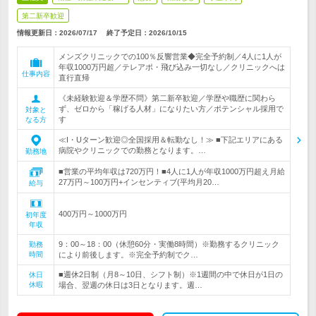
第二新卒歓迎
情報更新日：2026/07/17
終了予定日：
2026/10/15
メンズクリニックでの100％反響営業◆完全予約制／4人に1人が
年収1000万円超／テレアポ・飛び込み一切なし／クリニックへは
仕事内容
直行直帰
《未経験歓迎＆学歴不問》第二新卒歓迎／学歴や職歴に関わら
ず、ゼロから「稼げる人材」になりたい方／ポテンシャル採用で
対象と
す
なる方
≪I・Uターン歓迎◎全国採用＆転勤なし！≫ ■下記エリアにある
病院やクリニックでの勤務となります。…
勤務地
■営業の平均年収は720万円！■4人に1人が年収1000万円超え月給
27万円～100万円+インセンティブ(平均月20…
給与
400万円～1000万円
初年度
年収
9：00～18：00（休憩60分・実働8時間）※勤務するクリニック
勤務
時間
により前後します。※完全予約制でク…
■週休2日制（月8～10日、シフト制）※1週間の中で休日が1日の
休日
休暇
場合、翌週の休日は3日となります。週…