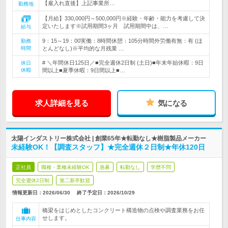
【雇入れ直後】上記事業所…
勤務地
【月給】330,000円～500,000円※経験・年齢・能力を考慮して決
定いたします※試用期間3ヶ月 試用期間中は、…
給与
9：15～19：00実働：8時間休憩：105分時間外労働有無：有 (ほ
勤務
時間
とんどなし)※平均的な月残業 …
# ＼年間休日125日／■完全週休2日制 (土日)■年末年始休暇：9日
休日
休暇
間以上■夏季休暇：9日間以上■…
求人詳細を見る
気になる
太陽インダストリー株式会社 | 創業65年★転勤なし★樹脂製品メーカー
未経験OK！【調査スタッフ】★完全週休２日制★年休120日
正社員
職種・業種未経験OK
急募
転勤なし
学歴不問
完全週休2日制
第二新卒歓迎
情報更新日：2026/06/30
終了予定日：
2026/10/29
橋梁をはじめとしたコンクリート構造物の点検や調査業務をお任
せします。
仕事内容