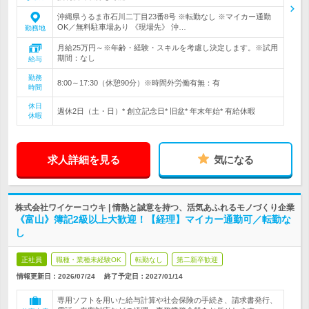
沖縄県うるま市石川二丁目23番8号 ※転勤なし ※マイカー通勤
OK／無料駐車場あり 《現場先》 沖…
勤務地
月給25万円～※年齢・経験・スキルを考慮し決定します。※試用
期間：なし
給与
勤務
8:00～17:30（休憩90分）※時間外労働有無：有
時間
休日
週休2日（土・日）* 創立記念日* 旧盆* 年末年始* 有給休暇
休暇
求人詳細を見る
気になる
株式会社ワイケーコウキ | 情熱と誠意を持つ、活気あふれるモノづくり企業
《富山》簿記2級以上大歓迎！【経理】マイカー通勤可／転勤な
し
正社員
職種・業種未経験OK
転勤なし
第二新卒歓迎
情報更新日：2026/07/24
終了予定日：
2027/01/14
専用ソフトを用いた給与計算や社会保険の手続き、請求書発行、