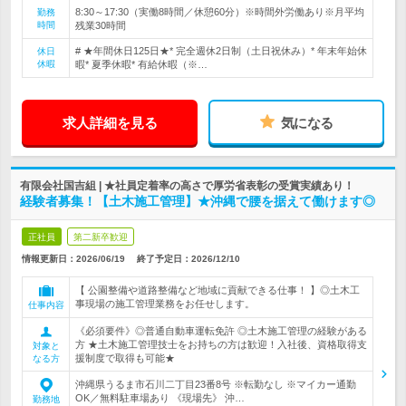
8:30～17:30（実働8時間／休憩60分）※時間外労働あり※月平均
勤務
時間
残業30時間
# ★年間休日125日★* 完全週休2日制（土日祝休み）* 年末年始休
休日
休暇
暇* 夏季休暇* 有給休暇（※…
求人詳細を見る
気になる
有限会社国吉組 | ★社員定着率の高さで厚労省表彰の受賞実績あり！
経験者募集！【土木施工管理】★沖縄で腰を据えて働けます◎
正社員
第二新卒歓迎
情報更新日：2026/06/19
終了予定日：
2026/12/10
【 公園整備や道路整備など地域に貢献できる仕事！ 】◎土木工
事現場の施工管理業務をお任せします。
仕事内容
《必須要件》◎普通自動車運転免許 ◎土木施工管理の経験がある
方 ★土木施工管理技士をお持ちの方は歓迎！入社後、資格取得支
対象と
援制度で取得も可能★
なる方
沖縄県うるま市石川二丁目23番8号 ※転勤なし ※マイカー通勤
OK／無料駐車場あり 《現場先》 沖…
勤務地