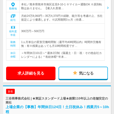
本社／熊本県熊本市南区近見8-10-1 ※マイカー通勤OK ※原則転
勤はありません。 【雇入れ直後…
勤務地
月給24万8,060円～35万4,370円※経験、能力等を考慮の上、当社
規定により優遇します。※試用期間3ヵ月（待遇…
給与
300万円～500万円
初年度
年収
1ヵ月単位の変形労働時間制（週平均40時間以内）時間外労働有
勤務
時間
無：有※残業はあっても月10時間程度です…
＜年間休日101日＞* 週休2日制（隔週土・日・祝・その他会社カ
休日
休暇
レンダーによる）* 有給休暇* 年末…
求人詳細を見る
気になる
新着
三谷商事株式会社 | ★東証スタンダード上場★創業110年以上の老舗安定の
商社
上場企業の【事務】年間休日124日！土日祝休み！残業月5～10h
程