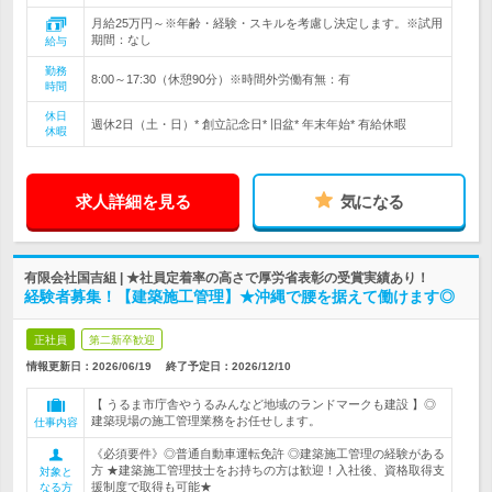
月給25万円～※年齢・経験・スキルを考慮し決定します。※試用
期間：なし
給与
勤務
8:00～17:30（休憩90分）※時間外労働有無：有
時間
休日
週休2日（土・日）* 創立記念日* 旧盆* 年末年始* 有給休暇
休暇
求人詳細を見る
気になる
有限会社国吉組 | ★社員定着率の高さで厚労省表彰の受賞実績あり！
経験者募集！【建築施工管理】★沖縄で腰を据えて働けます◎
正社員
第二新卒歓迎
情報更新日：2026/06/19
終了予定日：
2026/12/10
【 うるま市庁舎やうるみんなど地域のランドマークも建設 】◎
建築現場の施工管理業務をお任せします。
仕事内容
《必須要件》◎普通自動車運転免許 ◎建築施工管理の経験がある
方 ★建築施工管理技士をお持ちの方は歓迎！入社後、資格取得支
対象と
援制度で取得も可能★
なる方