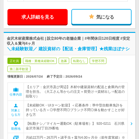
求人詳細を見る
気になる
金沢木材産業株式会社 | 設立80年の老舗企業｜#年間休日120日程度 #安定
収入＆賞与4ヶ月
＼未経験歓迎／ 建設資材の【配送・倉庫管理】★残業ほぼナシ
正社員
職種・業種未経験OK
急募
転勤なし
学歴不問
第二新卒歓迎
情報更新日：2026/07/24
終了予定日：
2026/09/24
【エリア：金沢市及び周辺】木材や建築資材の配送と倉庫内の管
理を担当。（大工さん等からの注文＋荷受け⇒資材出し⇒配送の
仕事内容
段取り）
【未経験OK・UIターン歓迎】＜応募条件：準中型自動車免許を
持っている方＞◎学歴不問◎ブランク不問◎体を動かすことが好
対象と
きな方
なる方
【転勤ナシ／マイカー通勤OK（駐車場有）】 920‐0211 石川県
金沢市湊2丁目29番地
勤務地
月給22万円～26万円＋諸手当＋賞与4.00ヶ月分（前年度実績）※