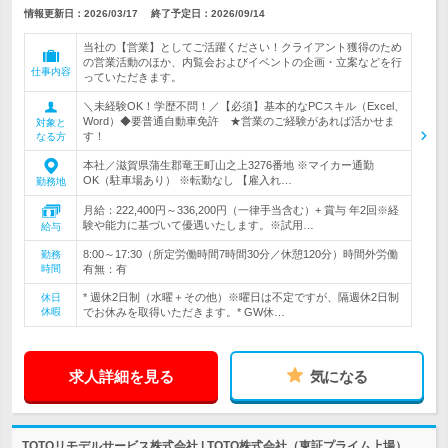
情報更新日：2026/03/17
終了予定日：
2026/09/14
当社の【営業】としてご活躍ください！クライアント獲得のため
の営業活動のほか、内覧会およびイベントの企画・立案などを行
仕事内容
っていただきます。
＼未経験OK！学歴不問！／【必須】基本的なPCスキル（Excel、
Word）◆要普通自動車免許 ★営業のご経験があれば活かせま
対象と
す！
なる方
本社／滋賀県蒲生郡竜王町山之上3276番地 ※マイカー通勤
OK（駐車場あり） ※転勤なし 【雇入れ…
勤務地
月給：222,400円～336,200円（一律手当含む）+ 賞与 年2回※経
験や能力に基づいて優遇いたします。※試用…
給与
8:00～17:30（所定労働時間7時間30分／休憩120分）時間外労働
勤務
時間
有無：有
* 週休2日制（水曜＋その他）※曜日は不定ですが、隔週休2日制
休日
休暇
でお休みを取得いただきます。* GW休…
求人詳細を見る
気になる
TOTOリモデルサービス株式会社 | TOTO株式会社（東証プライム上場）