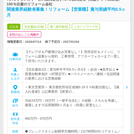
100％出資のリフォーム会社
関連業界経験者募集！リフォーム【営業職】賞与実績平均5.5ヶ
月
正社員
完全週休2日制
第二新卒歓迎
リモートワーク可
女性のおしごと掲載中
情報更新日：2026/07/14
終了予定日：
2027/01/04
【テレアポ＆戸建飛び込み営業なし！】世田谷区をメインに、リ
フォーム提案から契約、工事管理、アフターフォローまで一貫し
仕事内容
て担当いただきます。
【完全週休2日｜賞与昨年平均5.5ヶ月分】＜必須＞■高卒以上 ■
普通自動車免許（AT限定可）■ハウスメーカー／建材／住設関連
対象と
の業界における営業経験
なる方
＜東京営業所＞ 東京都世田谷区成城6-19-3 ※転勤当面なし 【雇
入れ直後】上記事業所 【変更の…
勤務地
月給24万円～29万円（一律手当含む）※経験・スキルを考慮し、
優遇します※試用期間6ヶ月あり（待遇に変更なし）
給与
460万円～670万円
初年度
年収
◆フレックスタイム制標準労働時間／1日7時間50分コアタイム／
勤務