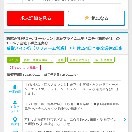
求人詳細を見る
気になる
株式会社FPコーポレーション | 東証プライム上場「ニチハ株式会社」の
100％子会社｜手当充実◎
反響メイン◎【リフォーム営業】＊年休124日＊完全週休2日制
正社員
職種・業種未経験OK
急募
完全週休2日制
第二新卒歓迎
女性のおしごと掲載中
情報更新日：2026/06/16
終了予定日：
2026/12/07
【飛び込み・個人ノルマなし】既存のお客様へ向けたアフターメ
ンテナンスや、リフォーム・リノベーションの提案営業をお任せ
仕事内容
します。
【未経験・第二新卒歓迎】《必須》◆高卒以上 ◆普通自動車運転
対象と
免許をお持ちの方 ◎人物重視の採用です！
なる方
本社：北海道札幌市東区北四十二条東15-1-1 栄町ビル ※マイカ
ー通勤OK (駐車場はございませ…
勤務地