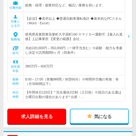
総務・経理・顧客対応など、幅広い業務を担います。
仕事内容
【必須】◆高卒以上 ◆普通自動車運転免許 ◆基本的なPCスキル
対象と
（Word・Excel）
なる方
群馬県吾妻郡東吾妻町大字原町160 ※マイカー通勤可 【雇入れ直
後】上記事業所 【変更の範囲】会社…
勤務地
月給220,000円～350,000円（一律手当含む）※経験・能力を考慮
し決定※試用期間6ヶ月（同条件）
給与
380万円～600万円
初年度
年収
8:00～17:00（実働8時間／休憩60分）※時間外労働の有無：有
勤務
時間
（月35時間以下）
【年間休日120日】* 完全週休2日制（土日祝）※祝日のある週は
休日
休暇
土曜日出勤の場合があります* 出産・…
求人詳細を見る
気になる