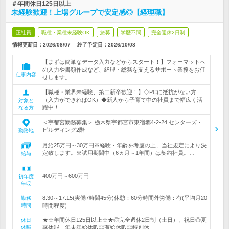
＃年間休日125日以上
未経験歓迎！上場グループで安定感◎【経理職】
正社員
職種・業種未経験OK
急募
学歴不問
完全週休2日制
情報更新日：2026/08/07
終了予定日：
2026/10/08
【まずは簡単なデータ入力などからスタート！】フォーマットへ
の入力や書類作成など、経理・総務を支えるサポート業務をお任
仕事内容
せします。
【職種・業界未経験、第二新卒歓迎！】◇PCに抵抗がない方
（入力ができればOK）◆新人から子育て中の社員まで幅広く活
対象と
躍中！
なる方
＜宇都宮勤務募集＞ 栃木県宇都宮市東宿郷4-2-24 センターズ・
ビルディング2階
勤務地
月給25万円～30万円※経験・年齢を考慮の上、当社規定により決
定致します。※試用期間中（6ヵ月～1年間）は契約社員。…
給与
400万円～600万円
初年度
年収
8:30～17:15(実働7時間45分)休憩：60分時間外労働：有(平均月20
勤務
時間
時間程度)
★☆年間休日125日以上☆★◎完全週休2日制（土日）、祝日◎夏
休日
休暇
季休暇、年末年始休暇◎有給休暇◎特別休…