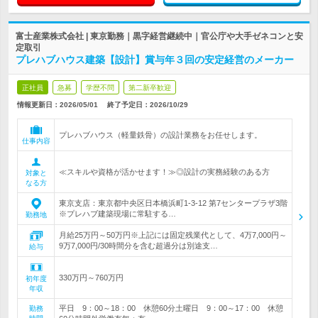
富士産業株式会社 | 東京勤務｜黒字経営継続中｜官公庁や大手ゼネコンと安
定取引
プレハブハウス建築【設計】賞与年３回の安定経営のメーカー
正社員
急募
学歴不問
第二新卒歓迎
情報更新日：2026/05/01
終了予定日：
2026/10/29
プレハブハウス（軽量鉄骨）の設計業務をお任せします。
仕事内容
≪スキルや資格が活かせます！≫◎設計の実務経験のある方
対象と
なる方
東京支店：東京都中央区日本橋浜町1-3-12 第7センタープラザ3階
※プレハブ建築現場に常駐する…
勤務地
月給25万円～50万円※上記には固定残業代として、4万7,000円～
9万7,000円/30時間分を含む超過分は別途支…
給与
330万円～760万円
初年度
年収
平日 9：00～18：00 休憩60分土曜日 9：00～17：00 休憩
勤務