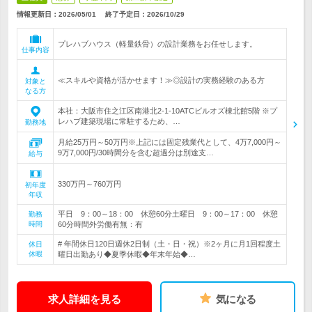
情報更新日：2026/05/01
終了予定日：
2026/10/29
プレハブハウス（軽量鉄骨）の設計業務をお任せします。
仕事内容
≪スキルや資格が活かせます！≫◎設計の実務経験のある方
対象と
なる方
本社：大阪市住之江区南港北2-1-10ATCビルオズ棟北館5階 ※プ
レハブ建築現場に常駐するため、…
勤務地
月給25万円～50万円※上記には固定残業代として、4万7,000円～
9万7,000円/30時間分を含む超過分は別途支…
給与
330万円～760万円
初年度
年収
平日 9：00～18：00 休憩60分土曜日 9：00～17：00 休憩
勤務
時間
60分時間外労働有無：有
# 年間休日120日週休2日制（土・日・祝）※2ヶ月に月1回程度土
休日
休暇
曜日出勤あり◆夏季休暇◆年末年始◆…
求人詳細を見る
気になる