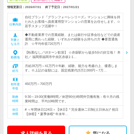
情報更新日：2026/07/31
終了予定日：
2027/01/21
自社ブランド『グランフォーレシリーズ』マンションに興味を持
たれたお客様へ資産運用型マンションの営業をお任せします。☆
仕事内容
若手スタッフ活躍中！
◆不動産業界での営業経験、または銀行や証券会社などでの資産
運用に携わった経験、いずれかの経験をお持ちの方 ◆要普通免
対象と
許 ☆平均年収720万円！
なる方
【転勤なし／UIターン歓迎】 ☆赤坂駅から徒歩5分の好立地！ 本
社／ 福岡県福岡市中央区赤坂1-1…
勤務地
月給28万円～41万円※年齢、経験、能力を考慮の上、優遇しま
す。※上記の金額には、固定残業代(5万2,000円～7万…
給与
450万円～700万円
初年度
年収
9:30～19:00(実働8時間／休憩90分)時間外労働有無：有※月の残
勤務
時間
業時間は、平均10時間です。
# ＜年間休日124日＞【休日】* 完全週休二日制(土日休み)* 祝日
休日
休暇
【休暇】* 夏季休暇* 年末年…
求人詳細を見る
気になる