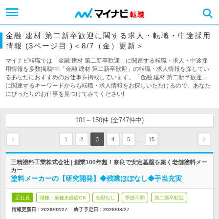
金融 建材 第二新卒歓迎に関する求人・転職・中途採用
情報 (3ページ目 )＜8/7（金）更新＞
マイナビ転職では「金融 建材 第二新卒歓迎」に関連する転職・求人・中途採
用情報を多数掲載中!「金融 建材 第二新卒歓迎」の転職・求人情報を探してい
るあなたにおすすめのお仕事を掲載しています。「金融 建材 第二新卒歓迎」
に関連するキーワードからも転職・求人情報をお探しいただけるので、あなた
にぴったりのお仕事を見つけてみてください!
101～150件 (全747件中)
…
1
2
3
4
5
15
三精塗料工業株式会社 | 創業100年超！奈良で安定基盤を築く老舗塗料メー
カー
塗料メーカーの【研究開発】◆残業ほぼなし◆手当充実
正社員
職種・業種未経験OK
転勤なし
学歴不問
第二新卒歓迎
情報更新日：2026/02/27
終了予定日：
2026/08/27