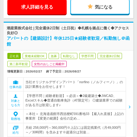
求人詳細を見る
気になる
潮産業株式会社 | 完全週休2日制（土日祝）◆札幌を拠点に働く◆アクセス
良好◎
アパートの【建築設計】年休125日★経験者歓迎／転勤無し＠函
館
正社員
業種未経験OK
急募
転勤なし
学歴不問
完全週休2日制
第二新卒歓迎
女性のおしごと掲載中
情報更新日：2026/02/27
終了予定日：
2026/08/27
当社オリジナルデザインアパート「norfino（ノルフィーノ）」の
設計業務をお任せします！
仕事内容
【学歴不問｜経験者歓迎】＜必須＞◆2級建築士◆JWCAD、
Excelスキル◆普通自動車免許（AT限定可） ◎建築業界での経験
対象と
がある方は歓迎します♪
なる方
＜本社＞ 北海道函館市西拮梗町591番地33 【雇入れ直後】上記の
事業所 【変更の範囲】会社の定め…
勤務地
月給 258,000円～360,000円※上記には固定残業代（月49,000円
～／30時間）を含みます※超過分は別途…
給与