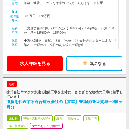
年齢、経験、スキルを考慮の上決定いたします。※試用…
給与
340万円～420万円
初年度
年収
【変形労働時間制（1年単位）】8時00分～17時00分（休憩／60
勤務
時間
分 基本12時00分～13時00分…
◆週休2日制：日曜、祝日、その他（※会社カレンダーによる）└
休日
休暇
第2・4土曜休み 祝日のある週の土曜は出…
求人詳細を見る
気になる
新着
株式会社ヤマタケ創建 | 建築工事を主体に、さまざまな建物の工事に着手し
ています！
滋賀を代表する総合建設会社の【営業】未経験OK&賞与平均6ヶ
月分
正社員
職種・業種未経験OK
急募
転勤なし
学歴不問
第二新卒歓迎
女性のおしごと掲載中