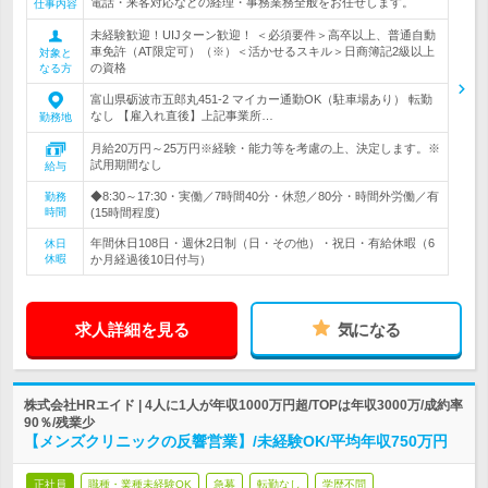
電話・来客対応などの経理・事務業務全般をお任せします。
仕事内容
未経験歓迎！UIJターン歓迎！ ＜必須要件＞高卒以上、普通自動
車免許（AT限定可）（※）＜活かせるスキル＞日商簿記2級以上
対象と
の資格
なる方
富山県砺波市五郎丸451‐2 マイカー通勤OK（駐車場あり） 転勤
なし 【雇入れ直後】上記事業所…
勤務地
月給20万円～25万円※経験・能力等を考慮の上、決定します。※
試用期間なし
給与
◆8:30～17:30・実働／7時間40分・休憩／80分・時間外労働／有
勤務
時間
(15時間程度)
年間休日108日・週休2日制（日・その他）・祝日・有給休暇（6
休日
休暇
か月経過後10日付与）
求人詳細を見る
気になる
株式会社HRエイド | 4人に1人が年収1000万円超/TOPは年収3000万/成約率
90％/残業少
【メンズクリニックの反響営業】/未経験OK/平均年収750万円
正社員
職種・業種未経験OK
急募
転勤なし
学歴不問