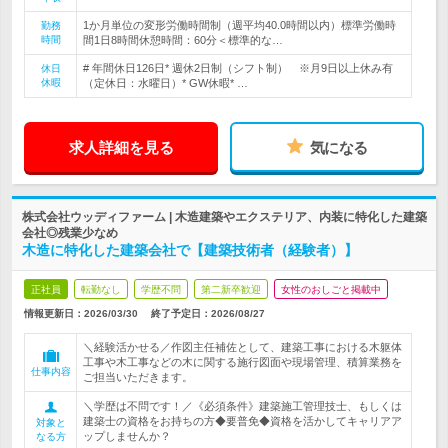
1か月単位の変形労働時間制（週平均40.0時間以内）標準労働時
勤務
時間
間1日8時間休憩時間：60分＜標準的な…
# 年間休日126日* 週休2日制（シフト制） ※月9日以上休み有
休日
休暇
（定休日：水曜日）* GW休暇* …
求人詳細を見る
気になる
株式会社ウッディファーム | 木造建築やエクステリア、内装に特化した建築
会社◎残業少なめ
木造に特化した建築会社で【建築技術者（経験者）】
正社員
転勤なし
学歴不問
第二新卒歓迎
女性のおしごと掲載中
情報更新日：2026/03/30
終了予定日：
2026/08/27
＼経験活かせる／作図主任補佐として、建築工事における木躯体
工事や木工事などの木に関する施行図面や現場管理、積算業務を
仕事内容
ご担当いただきます。
＼学歴は不問です！／《必須条件》建築施工管理技士、もしくは
建築士の資格をお持ちの方◆要普免◆資格を活かしてキャリアア
対象と
ップしませんか？
なる方