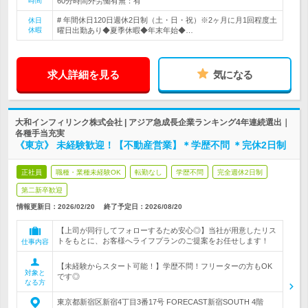
時間
60分時間外労働有無：有
# 年間休日120日週休2日制（土・日・祝）※2ヶ月に月1回程度土
休日
休暇
曜日出勤あり◆夏季休暇◆年末年始◆…
求人詳細を見る
気になる
大和インフィリンク株式会社 | アジア急成長企業ランキング4年連続選出｜
各種手当充実
《東京》 未経験歓迎！【不動産営業】＊学歴不問 ＊完休2日制
正社員
職種・業種未経験OK
転勤なし
学歴不問
完全週休2日制
第二新卒歓迎
情報更新日：2026/02/20
終了予定日：
2026/08/20
【上司が同行してフォローするため安心◎】当社が用意したリス
トをもとに、お客様へライフプランのご提案をお任せします！
仕事内容
【未経験からスタート可能！】学歴不問！フリーターの方もOK
対象と
です◎
なる方
東京都新宿区新宿4丁目3番17号 FORECAST新宿SOUTH 4階