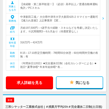
【未経験・第二新卒歓迎！】《必須》高卒以上／普通自動車運転
対象と
免許／PCスキル
なる方
中津新田工場／ 大分県中津市大字大新田425-2 ※マイカー通勤可
【雇入れ直後】上記事業所 【変…
勤務地
月給197,500円～+諸手当※経験・スキルなどを考慮し決定いたし
ます。※試用期間3～6カ月あり（待遇変更なし）
給与
316万円～424万円
初年度
年収
8:15～17:10所定労働時間：7時間55分休憩：60分時間外労働の有
勤務
時間
無：有
《年間休日120日》■完全週休2日制（会社カレンダーによる）■
休日
休暇
祝日* 夏季休暇* 年末年始休暇* 有…
求人詳細を見る
気になる
新着
三和シヤッター工業株式会社 | ＃残業月平均20h＃完全週休二日制(土日祝)