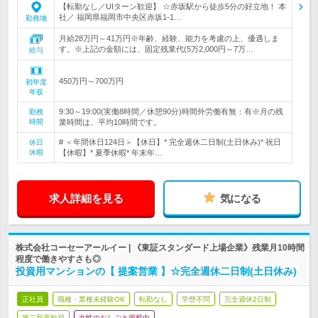
【転勤なし／UIターン歓迎】 ☆赤坂駅から徒歩5分の好立地！ 本
社／ 福岡県福岡市中央区赤坂1-1…
勤務地
月給28万円～41万円※年齢、経験、能力を考慮の上、優遇しま
す。※上記の金額には、固定残業代(5万2,000円～7万…
給与
450万円～700万円
初年度
年収
9:30～19:00(実働8時間／休憩90分)時間外労働有無：有※月の残
勤務
時間
業時間は、平均10時間です。
# ＜年間休日124日＞【休日】* 完全週休二日制(土日休み)* 祝日
休日
休暇
【休暇】* 夏季休暇* 年末年…
求人詳細を見る
気になる
株式会社コーセーアールイー | 《東証スタンダード上場企業》残業月10時間
程度で働きやすさも◎
投資用マンションの【 提案営業 】☆完全週休二日制(土日休み)
正社員
職種・業種未経験OK
転勤なし
学歴不問
完全週休2日制
第二新卒歓迎
女性のおしごと掲載中