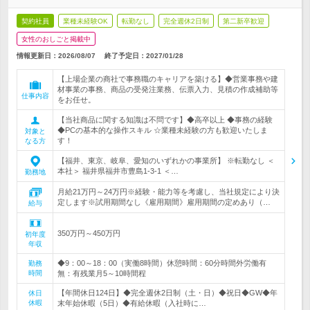
契約社員
業種未経験OK
転勤なし
完全週休2日制
第二新卒歓迎
女性のおしごと掲載中
情報更新日：2026/08/07
終了予定日：
2027/01/28
【上場企業の商社で事務職のキャリアを築ける】◆営業事務や建
材事業の事務、商品の受発注業務、伝票入力、見積の作成補助等
仕事内容
をお任せ。
【当社商品に関する知識は不問です】◆高卒以上 ◆事務の経験
◆PCの基本的な操作スキル ☆業種未経験の方も歓迎いたしま
対象と
す！
なる方
【福井、東京、岐阜、愛知のいずれかの事業所】 ※転勤なし ＜
本社＞ 福井県福井市豊島1-3-1 ＜…
勤務地
月給21万円～24万円※経験・能力等を考慮し、当社規定により決
定します※試用期間なし《雇用期間》雇用期間の定めあり（…
給与
350万円～450万円
初年度
年収
◆9：00～18：00（実働8時間）休憩時間：60分時間外労働有
勤務
時間
無：有残業月5～10時間程
【年間休日124日】◆完全週休2日制（土・日）◆祝日◆GW◆年
休日
休暇
末年始休暇（5日）◆有給休暇（入社時に…