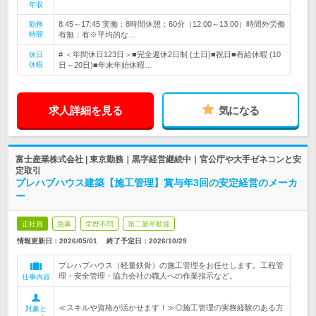
年収
8:45～17:45 実働：8時間休憩：60分（12:00～13:00）時間外労働
勤務
時間
有無：有※平均的な…
# ＜年間休日123日＞■完全週休2日制 (土日)■祝日■有給休暇 (10
休日
休暇
日～20日)■年末年始休暇…
求人詳細を見る
気になる
富士産業株式会社 | 東京勤務｜黒字経営継続中｜官公庁や大手ゼネコンと安
定取引
プレハブハウス建築【施工管理】賞与年3回の安定経営のメーカ
ー
正社員
急募
学歴不問
第二新卒歓迎
情報更新日：2026/05/01
終了予定日：
2026/10/29
プレハブハウス（軽量鉄骨）の施工管理をお任せします。工程管
理・安全管理・協力会社の職人への作業指示など。
仕事内容
≪スキルや資格が活かせます！≫◎施工管理の実務経験のある方
対象と