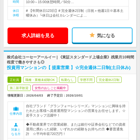
時間
10:00～15:00休憩時間／50分…
# 【年間休日123日】# 完全週休2日制（日祝＋他週1日※基本土
休日
休暇
曜休み）└休日は会社カレンダーによ…
求人詳細を見る
気になる
株式会社コーセーアールイー | 《東証スタンダード上場企業》残業月10時間
程度で働きやすさも◎
投資用マンションの【 提案営業 】☆完全週休二日制(土日休み)
正社員
職種・業種未経験OK
転勤なし
学歴不問
完全週休2日制
第二新卒歓迎
女性のおしごと掲載中
情報更新日：2026/04/03
終了予定日：
2026/10/01
自社ブランド『グランフォーレシリーズ』マンションに興味を持
たれたお客様へ資産運用型マンションの営業をお任せします。☆
仕事内容
若手スタッフ活躍中！
◆不動産業界での営業経験、または銀行や証券会社などでの資産
運用に携わった経験、いずれかの経験をお持ちの方 ◆要普通免
対象と
許 ☆平均年収720万円！
なる方