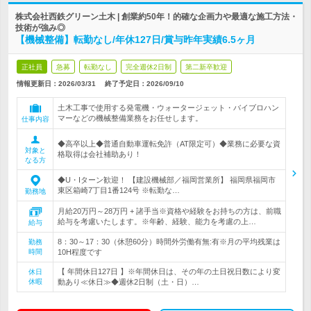
株式会社西鉄グリーン土木 | 創業約50年！的確な企画力や最適な施工方法・
技術が強み◎
【機械整備】転勤なし/年休127日/賞与昨年実績6.5ヶ月
正社員
急募
転勤なし
完全週休2日制
第二新卒歓迎
情報更新日：2026/03/31
終了予定日：
2026/09/10
土木工事で使用する発電機・ウォータージェット・バイブロハン
マーなどの機械整備業務をお任せします。
仕事内容
◆高卒以上◆普通自動車運転免許（AT限定可）◆業務に必要な資
対象と
格取得は会社補助あり！
なる方
◆U・Iターン歓迎！ 【建設機械部／福岡営業所】 福岡県福岡市
東区箱崎7丁目1番124号 ※転勤な…
勤務地
月給20万円～28万円 + 諸手当※資格や経験をお持ちの方は、前職
給与を考慮いたします。※年齢、経験、能力を考慮の上…
給与
8：30～17：30（休憩60分）時間外労働有無:有※月の平均残業は
勤務
時間
10H程度です
【 年間休日127日 】※年間休日は、その年の土日祝日数により変
休日
休暇
動あり≪休日≫◆週休2日制（土・日）…