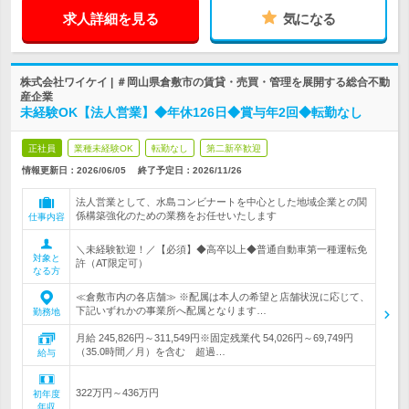
求人詳細を見る
気になる
株式会社ワイケイ | ＃岡山県倉敷市の賃貸・売買・管理を展開する総合不動
産企業
未経験OK【法人営業】◆年休126日◆賞与年2回◆転勤なし
正社員
業種未経験OK
転勤なし
第二新卒歓迎
情報更新日：2026/06/05
終了予定日：
2026/11/26
法人営業として、水島コンビナートを中心とした地域企業との関
係構築強化のための業務をお任せいたします
仕事内容
＼未経験歓迎！／【必須】◆高卒以上◆普通自動車第一種運転免
対象と
許（AT限定可）
なる方
≪倉敷市内の各店舗≫ ※配属は本人の希望と店舗状況に応じて、
下記いずれかの事業所へ配属となります…
勤務地
月給 245,826円～311,549円※固定残業代 54,026円～69,749円
（35.0時間／月）を含む 超過…
給与
322万円～436万円
初年度
年収