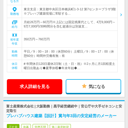
なる方
東京支店：東京都中央区日本橋浜町1-3-12 第7センタープラザ3階
※プレハブ建築現場に常駐する…
勤務地
月給26万円～60万円※上記には固定残業代として、4万9,000円～
9万7,000円/30時間分を含む超過分は別途支…
給与
350万円～760万円
初年度
年収
平日／9：00～18：00（休憩60分）土曜日／9：00～17：00（休
勤務
時間
憩60分）時間外労働有無：有
# 年間休日120日週休2日制（土・日・祝）※2ヶ月に月1回程度土
休日
休暇
曜日出勤あり◆夏季休暇◆年末年始◆…
求人詳細を見る
気になる
富士産業株式会社 | 大阪勤務｜黒字経営継続中｜官公庁や大手ゼネコンと安
定取引
プレハブハウス建築【設計】賞与年3回の安定経営のメーカー
正社員
急募
学歴不問
第二新卒歓迎