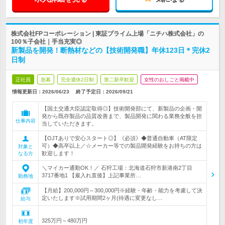
株式会社FPコーポレーション | 東証プライム上場「ニチハ株式会社」の
100％子会社｜手当充実◎
新製品を開発！断熱材などの【技術開発職】年休123日＊完休2
日制
正社員
急募
完全週休2日制
第二新卒歓迎
女性のおしごと掲載中
情報更新日：2026/06/23
終了予定日：
2026/09/21
【国土交通大臣認定取得◎】技術開発部にて、新製品の企画・開
発から既存製品の品質改善まで、製品開発に関わる業務全般を担
仕事内容
当していただきます。
【OJTありで安心スタート◎】《必須》◆普通自動車（AT限定
可）◆高卒以上／☆メーカー等での製品開発経験をお持ちの方は
対象と
歓迎します！
なる方
＼マイカー通勤OK！／ 石狩工場：北海道石狩市新港南2丁目
3717番地1 【雇入れ直後】上記事業所…
勤務地
【月給】200,000円～300,000円※経験・年齢・能力を考慮して決
定いたします※試用期間2ヶ月(待遇に変更なし…
給与
325万円～480万円
初年度