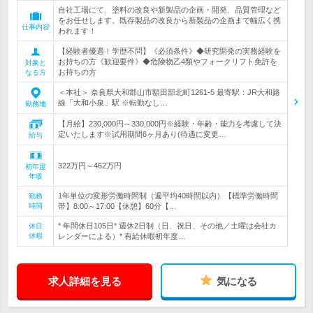
自社工場にて、塗料の改良や新製品の企画・開発、品質管理など
をお任せします。既存製品の改良から新製品の企画まで幅広く携
仕事内容
われます！
【経験者優遇！学歴不問】《必須条件》◆研究開発の実務経験を
お持ちの方《歓迎要件》◆危険物乙4類やフォークリフト免許を
対象と
お持ちの方
なる方
＜本社＞ 奈良県大和郡山市額田部北町1261-5 最寄駅：JR大和路
線「大和小泉」駅 ※転勤なし…
勤務地
【月給】230,000円～330,000円※経験・年齢・能力を考慮して決
定いたします※試用期間6ヶ月あり(待遇に変更…
給与
322万円～462万円
初年度
年収
1年単位の変形労働時間制（週平均40時間以内）【標準労働時間
勤務
時間
帯】8:00～17:00【休憩】60分【…
* 年間休日105日* 週休2日制（日、祝日、その他／土曜は会社カ
休日
休暇
レンダーによる）* 有給休暇初年度…
求人詳細を見る
気になる