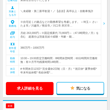
業務をお任せいたします
仕事内容
＼未経験・第二新卒歓迎！／【必須】高卒以上・自動車免許
対象と
なる方
※自宅近くの拠点などの勤務希望を考慮します。 ＜埼玉＞ さい
たま市／川越市／熊谷市／川口市 所沢市…
勤務地
月給 263,000円～※固定残業代 73,800円～（47.0時間分／月）を
含む 超過分は別途支給※経験・年齢・能…
給与
380万円～1000万円
初年度
年収
10:00～19:00所定労働時間：8時間休憩時間：60分時間外労働有
勤務
時間
無：有※月平均残業時間14時間…
# 年間休日123日* 完全週休2日制（日・月）* 祝日休* 夏季休暇*
休日
休暇
年末年始休暇* 有給休暇*…
求人詳細を見る
気になる
新着