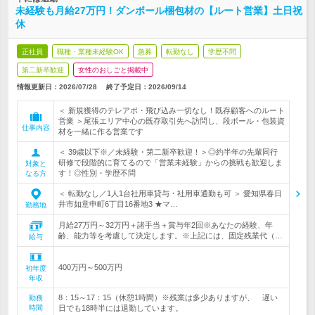
未経験も月給27万円！ダンボール梱包材の【ルート営業】土日祝
休
正社員
職種・業種未経験OK
急募
転勤なし
学歴不問
第二新卒歓迎
女性のおしごと掲載中
情報更新日：2026/07/28
終了予定日：
2026/09/14
＜ 新規獲得のテレアポ・飛び込み一切なし！既存顧客へのルート
営業 ＞尾張エリア中心の既存取引先へ訪問し、段ボール・包装資
仕事内容
材を一緒に作る営業です
＜ 39歳以下※／未経験・第二新卒歓迎！＞◎約半年の先輩同行
研修で段階的に育てるので「営業未経験」からの挑戦も歓迎しま
対象と
す！◎性別・学歴不問
なる方
＜ 転勤なし／1人1台社用車貸与・社用車通勤も可 ＞ 愛知県春日
井市如意申町6丁目16番地3 ★マ…
勤務地
月給27万円～32万円＋諸手当＋賞与年2回※あなたの経験、年
齢、能力等を考慮して決定します。※上記には、固定残業代（…
給与
400万円～500万円
初年度
年収
8：15～17：15（休憩1時間）※残業は多少ありますが、 遅い
勤務
時間
日でも18時半には退勤しています。