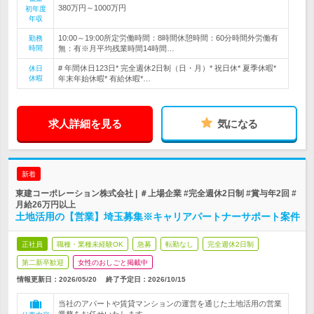
380万円～1000万円
初年度
年収
10:00～19:00所定労働時間：8時間休憩時間：60分時間外労働有
勤務
時間
無：有※月平均残業時間14時間…
# 年間休日123日* 完全週休2日制（日・月）* 祝日休* 夏季休暇*
休日
休暇
年末年始休暇* 有給休暇*…
求人詳細を見る
気になる
新着
東建コーポレーション株式会社 | ＃上場企業 #完全週休2日制 #賞与年2回 #
月給26万円以上
土地活用の【営業】埼玉募集※キャリアパートナーサポート案件
正社員
職種・業種未経験OK
急募
転勤なし
完全週休2日制
第二新卒歓迎
女性のおしごと掲載中
情報更新日：2026/05/20
終了予定日：
2026/10/15
当社のアパートや賃貸マンションの運営を通じた土地活用の営業