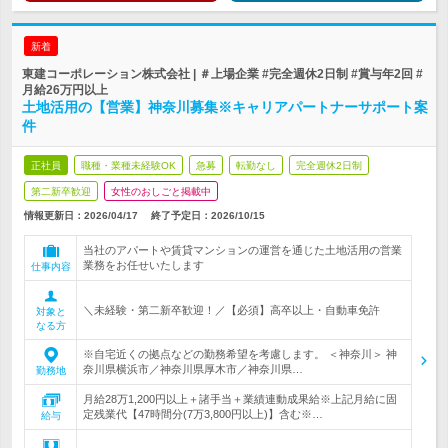
新着
東建コーポレーション株式会社 | ＃上場企業 #完全週休2日制 #賞与年2回 #
月給26万円以上
土地活用の【営業】神奈川募集※キャリアパートナーサポート案
件
正社員
職種・業種未経験OK
急募
転勤なし
完全週休2日制
第二新卒歓迎
女性のおしごと掲載中
情報更新日：2026/04/17
終了予定日：
2026/10/15
当社のアパートや賃貸マンションの運営を通じた土地活用の営業
業務をお任せいたします
仕事内容
＼未経験・第二新卒歓迎！／【必須】高卒以上・自動車免許
対象と
なる方
※自宅近くの拠点などの勤務希望を考慮します。 ＜神奈川＞ 神
奈川県横浜市／神奈川県厚木市／神奈川県…
勤務地
月給28万1,200円以上＋諸手当＋業績連動成果給※上記月給に固
定残業代【47時間分(7万3,800円以上)】含む※…
給与