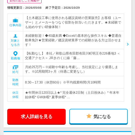
女性のおしごと掲載中
情報更新日：2026/05/08
終了予定日：
2026/10/29
【土木建設工事に使用される建設資材の営業販売】お客様（ユー
ザー）とメーカーをつなぐ役割を担当いただきます。★未経験で
仕事内容
も始めやすい研修体制！
未経験歓迎！◆40歳未満 ◆Excelの基本的な操作スキル ◆普通自
動車免許★営業経験／建設資材業界での経験がある方は活かせま
対象と
す！
なる方
【転勤なし】 本社／和歌山県有田郡有田川町明王寺226番地3 ＜
交通アクセス＞ JRきのくに線「藤…
勤務地
月給25万円～※経験や年齢を考慮し、当社規定により優遇しま
す。※試用期間3ヶ月（待遇に変更なし）
給与
勤務
8:30～17:30（休憩60分）※平均残業時間/月10時間
時間
★年間休日120日以上★* 完全週休2日制（土日祝休み）* 年末年
休日
休暇
始休暇* GW休暇* 夏季休暇* …
求人詳細を見る
気になる