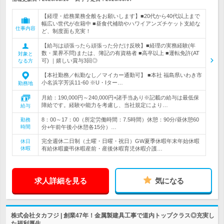
【経理・総務業務全般をお願いします】■20代から40代以上まで
幅広い世代が在籍中 ■昼食代補助やハワイアンズチケット支給な
仕事内容
ど、制度面も充実！
【給与は頑張ったら頑張った分だけ反映】■経理の実務経験(年
数・業界不問)または、簿記の有資格者 ■高卒以上 ■運転免許(AT
対象と
可) ｜嬉しい賞与3回◎
なる方
【本社勤務／転勤なし／マイカー通勤可】 ■本社 福島県いわき市
小名浜字芳浜11-60 ※U・Iター…
勤務地
月給：190,000円～240,000円+諸手当あり※記載の給与は最低保
障給です。経験や能力を考慮し、当社規定により…
給与
8：00～17：00（所定労働時間：7.5時間）休憩：90分/昼休憩60
勤務
時間
分+午前午後小休憩各15分）…
完全週休二日制（土曜・日曜・祝日）GW夏季休暇年末年始休暇
休日
休暇
有給休暇慶弔休暇産前・産後休暇育児休暇介護…
求人詳細を見る
気になる
株式会社タカフジ | 創業47年！金属製建具工事で道内トップクラス◎充実し
た福利厚生