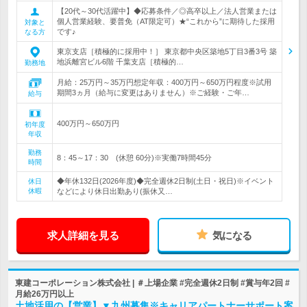
【20代～30代活躍中】◆応募条件／◎高卒以上／法人営業または
個人営業経験、要普免（AT限定可）★“これから”に期待した採用
対象と
です♪
なる方
東京支店［積極的に採用中！］ 東京都中央区築地5丁目3番3号 築
地浜離宮ビル6階 千葉支店［積極的…
勤務地
月給：25万円～35万円想定年収：400万円～650万円程度※試用
期間3ヵ月（給与に変更はありません）※ご経験・ご年…
給与
400万円～650万円
初年度
年収
勤務
8：45～17：30 (休憩 60分)※実働7時間45分
時間
◆年休132日(2026年度)◆完全週休2日制(土日・祝日)※イベント
休日
休暇
などにより休日出勤あり(振休又…
求人詳細を見る
気になる
東建コーポレーション株式会社 | ＃上場企業 #完全週休2日制 #賞与年2回 #
月給26万円以上
土地活用の【営業】▼九州募集※キャリアパートナーサポート案