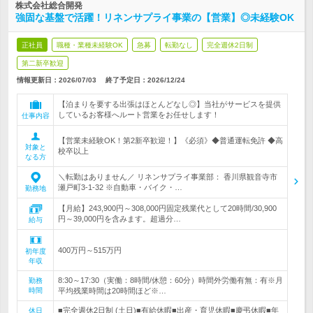
株式会社総合開発
強固な基盤で活躍！リネンサプライ事業の【営業】◎未経験OK
正社員
職種・業種未経験OK
急募
転勤なし
完全週休2日制
第二新卒歓迎
情報更新日：2026/07/03
終了予定日：
2026/12/24
【泊まりを要する出張はほとんどなし◎】当社がサービスを提供
しているお客様へルート営業をお任せします！
仕事内容
【営業未経験OK！第2新卒歓迎！】《必須》◆普通運転免許 ◆高
対象と
校卒以上
なる方
＼転勤はありません／ リネンサプライ事業部： 香川県観音寺市
瀬戸町3-1-32 ※自動車・バイク・…
勤務地
【月給】243,900円～308,000円固定残業代として20時間/30,900
円～39,000円を含みます。超過分…
給与
400万円～515万円
初年度
年収
8:30～17:30（実働：8時間/休憩：60分）時間外労働有無：有※月
勤務
時間
平均残業時間は20時間ほど※…
■完全週休2日制 (土日)■有給休暇■出産・育児休暇■慶弔休暇■年
休日