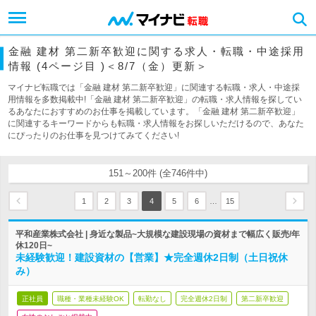
金融 建材 第二新卒歓迎に関する求人・転職・中途採用
情報 (4ページ目 )＜8/7（金）更新＞
マイナビ転職では「金融 建材 第二新卒歓迎」に関連する転職・求人・中途採
用情報を多数掲載中!「金融 建材 第二新卒歓迎」の転職・求人情報を探してい
るあなたにおすすめのお仕事を掲載しています。「金融 建材 第二新卒歓迎」
に関連するキーワードからも転職・求人情報をお探しいただけるので、あなた
にぴったりのお仕事を見つけてみてください!
151～200件 (全746件中)
…
1
2
3
4
5
6
15
平和産業株式会社 | 身近な製品~大規模な建設現場の資材まで幅広く販売/年
休120日~
未経験歓迎！建設資材の【営業】★完全週休2日制（土日祝休
み）
正社員
職種・業種未経験OK
転勤なし
完全週休2日制
第二新卒歓迎