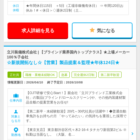
★年間休日115日 ＋5日（工場非稼働有休日） ⇒ 年間120日お
休日
休暇
休み！# ＜休日＞◇週休2日制（土…
求人詳細を見る
気になる
立川装備株式会社 | 【ブラインド業界国内トップクラス】★上場メーカー
100％子会社
☆新規開拓なし☆【営業】製品提案＆監理★年休124日★
正社員
職種・業種未経験OK
急募
完全週休2日制
第二新卒歓迎
情報更新日：2026/04/10
終了予定日：
2026/10/08
【OJT研修で安心Start！】親会社「立川ブラインド工業株式会
社」の製品(ブラインド/ロールスクリーン)や、その他内装建材製
仕事内容
品全般の提案営業をお任せ!
【第二新卒・未経験歓迎】20代～30代社員が活躍中！◆普通自動
車免許をお持ちの方 「やってみたい」の気持ちを重視した採用で
対象と
す。
なる方
【東京支店】 東京都渋谷区代々木2-16-4 タチカワ新宿第2ビル ※
転勤は当面なし。 （大阪、名…
勤務地