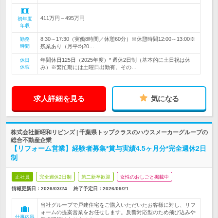
411万円～495万円
初年度
年収
8:30～17:30（実働8時間／休憩60分）※休憩時間12:00～13:00※
勤務
時間
残業あり（月平均20…
年間休日125日（2025年度）* 週休2日制（基本的に土日祝は休
休日
休暇
み）※繁忙期には土曜日出勤有。その…
求人詳細を見る
気になる
株式会社新昭和リビンズ | 千葉県トップクラスのハウスメーカーグループの
総合不動産企業
【リフォーム営業】経験者募集*賞与実績4.5ヶ月分*完全週休2日
制
正社員
完全週休2日制
第二新卒歓迎
女性のおしごと掲載中
情報更新日：2026/03/24
終了予定日：
2026/09/21
当社グループで戸建住宅をご購入いただいたお客様に対し、リフ
ォームの提案営業をお任せします。反響対応型のため飛び込みや
仕事内容