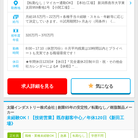
【転勤なし｜マイカー通勤OK】 【本社/工場】 新潟県燕市大字東
太田959番地1号 【小関工場】…
勤務地
月給18.5万円～22万円＋各種手当※経験・スキル・年齢等に応じ
て決定していきます。※試用期間3ヶ月あり（同条件）《…
給与
320万円～370万円
初年度
年収
8:00～17:10（休憩70分）※月平均残業は10時間以内とプライベ
勤務
時間
ートも充実できる職場環境です！
★年間休日123日# 【休日】* 完全週休2日制※日・祝・その他会
休日
休暇
社カレンダーによる# 【休暇】* …
求人詳細を見る
気になる
太陽インダストリー株式会社 | 創業65年の安定性／転勤なし／樹脂製品メー
カー
未経験OK！【技術営業】既存顧客中心／年休120日《新田工
場》
正社員
職種・業種未経験OK
急募
転勤なし
学歴不問