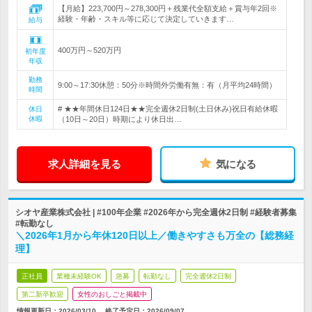
【月給】223,700円～278,300円＋残業代全額支給＋賞与年2回※
経験・年齢・スキル等に応じて決定していきます…
給与
400万円～520万円
初年度
年収
勤務
9:00～17:30休憩：50分※時間外労働有無：有（月平均24時間）
時間
# ★★年間休日124日★★完全週休2日制(土日休み)祝日有給休暇
休日
休暇
（10日～20日）時期により休日出…
求人詳細を見る
気になる
シオヤ産業株式会社 | #100年企業 #2026年から完全週休2日制 #経験者募集
#転勤なし
＼2026年1月から年休120日以上／働きやすさも万全の【総務経
理】
正社員
業種未経験OK
急募
転勤なし
完全週休2日制
第二新卒歓迎
女性のおしごと掲載中
情報更新日：2026/03/10
終了予定日：
2026/09/07