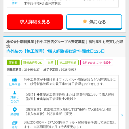
休暇
末年始休暇■介護休業制度
求人詳細を見る
気になる
株式会社朝日興産 | 竹中工務店グループの安定基盤｜福利厚生も充実した環
境
内外装の【施工管理】*職人経験者歓迎*年間休日125日
正社員
職種未経験OK
急募
第二新卒歓迎
女性のおしごと掲載中
情報更新日：2026/02/27
終了予定日：
2026/08/27
竹中工務店が手掛けるオフィスビルや商業施設などの建築現場に
て、鉄骨製作管理や内装工事の施工管理をお任せします。
仕事内容
【必須】◆建築施工管理経験 または 建築現場において職人経験
対象と
【歓迎】◆建築施工管理技士2級以上
なる方
【東京支店】 東京都江東区新砂1丁目7番9号 TAK新砂ビル4階
【雇入れ直後】上記事業所 【変更…
勤務地
月給230,000円～277,000円※スキル・経験等を考慮して決定致し
ます。※試用期間6ヶ月（待遇変更なし）
給与