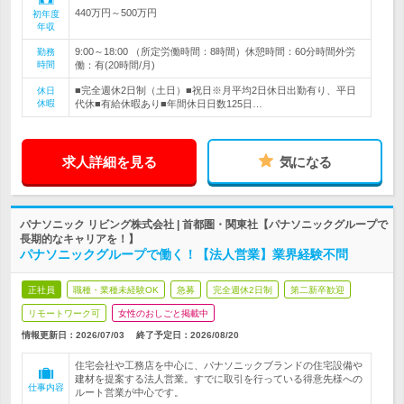
440万円～500万円
初年度
年収
9:00～18:00 （所定労働時間：8時間）休憩時間：60分時間外労
勤務
時間
働：有(20時間/月)
■完全週休2日制（土日）■祝日※月平均2日休日出勤有り、平日
休日
休暇
代休■有給休暇あり■年間休日日数125日…
求人詳細を見る
気になる
パナソニック リビング株式会社 | 首都圏・関東社【パナソニックグループで
長期的なキャリアを！】
パナソニックグループで働く！【法人営業】業界経験不問
正社員
職種・業種未経験OK
急募
完全週休2日制
第二新卒歓迎
リモートワーク可
女性のおしごと掲載中
情報更新日：2026/07/03
終了予定日：
2026/08/20
住宅会社や工務店を中心に、パナソニックブランドの住宅設備や
建材を提案する法人営業。すでに取引を行っている得意先様への
仕事内容
ルート営業が中心です。