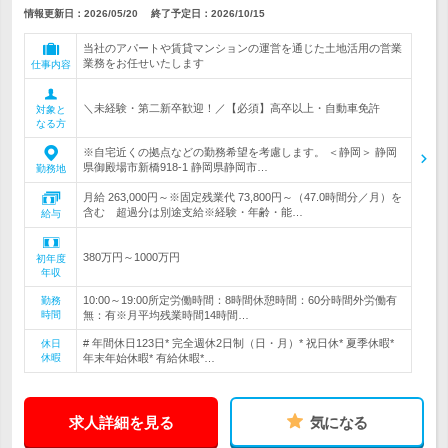
情報更新日：2026/05/20
終了予定日：
2026/10/15
当社のアパートや賃貸マンションの運営を通じた土地活用の営業
業務をお任せいたします
仕事内容
＼未経験・第二新卒歓迎！／【必須】高卒以上・自動車免許
対象と
なる方
※自宅近くの拠点などの勤務希望を考慮します。 ＜静岡＞ 静岡
県御殿場市新橋918-1 静岡県静岡市…
勤務地
月給 263,000円～※固定残業代 73,800円～（47.0時間分／月）を
含む 超過分は別途支給※経験・年齢・能…
給与
380万円～1000万円
初年度
年収
10:00～19:00所定労働時間：8時間休憩時間：60分時間外労働有
勤務
時間
無：有※月平均残業時間14時間…
# 年間休日123日* 完全週休2日制（日・月）* 祝日休* 夏季休暇*
休日
休暇
年末年始休暇* 有給休暇*…
求人詳細を見る
気になる