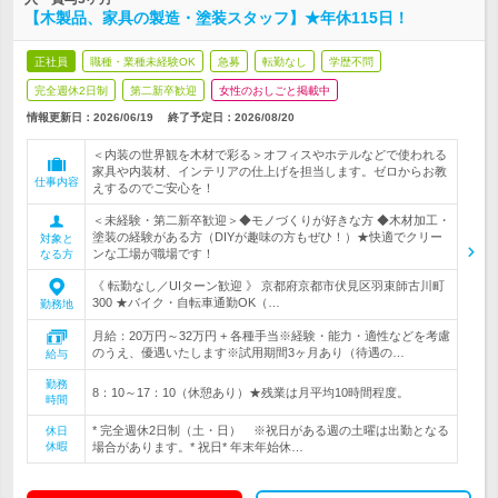
【木製品、家具の製造・塗装スタッフ】★年休115日！
正社員
職種・業種未経験OK
急募
転勤なし
学歴不問
完全週休2日制
第二新卒歓迎
女性のおしごと掲載中
情報更新日：2026/06/19
終了予定日：
2026/08/20
＜内装の世界観を木材で彩る＞オフィスやホテルなどで使われる
家具や内装材、インテリアの仕上げを担当します。ゼロからお教
仕事内容
えするのでご安心を！
＜未経験・第二新卒歓迎＞◆モノづくりが好きな方 ◆木材加工・
塗装の経験がある方（DIYが趣味の方もぜひ！）★快適でクリー
対象と
ンな工場が職場です！
なる方
《 転勤なし／UIターン歓迎 》 京都府京都市伏見区羽束師古川町
300 ★バイク・自転車通勤OK（…
勤務地
月給：20万円～32万円 + 各種手当※経験・能力・適性などを考慮
のうえ、優遇いたします※試用期間3ヶ月あり（待遇の…
給与
勤務
8：10～17：10（休憩あり）★残業は月平均10時間程度。
時間
* 完全週休2日制（土・日） ※祝日がある週の土曜は出勤となる
休日
休暇
場合があります。* 祝日* 年末年始休…