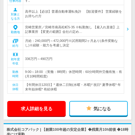
す。
仕事内容
高卒以上【必須】普通自動車運転免許 【歓迎要件】 営業経験を
対象と
お持ちの方
なる方
宮崎営業所／宮崎市南高松町5-35 ※転勤無し 【雇入れ直後】上
記事業所 【変更の範囲】会社の定め…
勤務地
月給：240,000円～472,000円※試用期間2ヶ月あり(条件変動な
し)※経験・能力を考慮し決定
給与
336万円～490万円
初年度
年収
9:00～18:00 （実働：8時間）休憩時間：60分時間外労働有無：有
勤務
時間
(月10時間程度)
【年間休日120日】* 週休二日制(水曜・木曜)* 祝日* 夏季休暇* 年
休日
休暇
末年始休暇* 有給休暇
求人詳細を見る
気になる
株式会社コアパック | 【創業100年超の安定企業】◆残業月10h前後 ◆18時
半には退勤