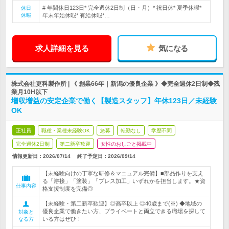
# 年間休日123日* 完全週休2日制（日・月）* 祝日休* 夏季休暇*
休日
休暇
年末年始休暇* 有給休暇*…
求人詳細を見る
気になる
株式会社更科製作所 | 《 創業66年｜新潟の優良企業 》◆完全週休2日制◆残
業月10H以下
増収増益の安定企業で働く【製造スタッフ】年休123日／未経験
OK
正社員
職種・業種未経験OK
急募
転勤なし
学歴不問
完全週休2日制
第二新卒歓迎
女性のおしごと掲載中
情報更新日：2026/07/14
終了予定日：
2026/09/14
【未経験向けの丁寧な研修＆マニュアル完備】■部品作りを支え
る「溶接」「塗装」「プレス加工」いずれかを担当します。★資
仕事内容
格支援制度を完備◎
【未経験・第二新卒歓迎】◎高卒以上 ◎40歳まで(※) ◆地域の
優良企業で働きたい方、プライベートと両立できる職場を探して
対象と
いる方はぜひ！
なる方