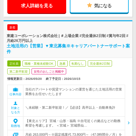
求人詳細を見る
気になる
新着
東建コーポレーション株式会社 | ＃上場企業 #完全週休2日制 #賞与年2回 #
月給26万円以上
土地活用の【営業】▼東北募集※キャリアパートナーサポート案
件
正社員
職種・業種未経験OK
急募
転勤なし
完全週休2日制
第二新卒歓迎
女性のおしごと掲載中
情報更新日：2026/05/20
終了予定日：
2026/10/15
当社のアパートや賃貸マンションの運営を通じた土地活用の営業
業務をお任せいたします
仕事内容
＼未経験・第二新卒歓迎！／【必須】高卒以上・自動車免許
対象と
なる方
【東北エリア】 宮城・山形・福島 ※自宅近くの拠点などの勤務
希望を考慮します。 ＜宮城＞ 宮城県仙…
勤務地
月給 263,000円～※固定残業代 73,800円～（47.0時間分／月）を