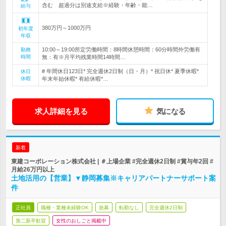
含む 超過分は別途支給※経験・年齢・能…
給与
380万円～1000万円
初年度
年収
10:00～19:00所定労働時間：8時間休憩時間：60分時間外労働有
勤務
時間
無：有※月平均残業時間14時間…
# 年間休日123日* 完全週休2日制（日・月）* 祝日休* 夏季休暇*
休日
休暇
年末年始休暇* 有給休暇*…
求人詳細を見る
気になる
新着
東建コーポレーション株式会社 | ＃上場企業 #完全週休2日制 #賞与年2回 #
月給26万円以上
土地活用の【営業】▼静岡募集※キャリアパートナーサポート案
件
正社員
職種・業種未経験OK
急募
転勤なし
完全週休2日制
第二新卒歓迎
女性のおしごと掲載中