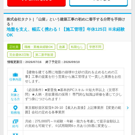
株式会社タクト | 「山留」という建築工事の初めに着手する分野を手掛け
る！
地盤を支え、幅広く携わる！【施工管理】年休125日 ※未経験
OK
正社員
職種・業種未経験OK
急募
転勤なし
学歴不問
完全週休2日制
第二新卒歓迎
情報更新日：2026/07/16
終了予定日：
2026/09/10
【建物を建てる際に地盤の崩壊や土砂の流れを止めるための工
事】工事の提案を行う営業から施工管理まで一貫した業務をお任
仕事内容
せします。
《必須条件》■要普免 ■基本的PCスキル ※短大卒以上（文理不
問）★人柄・意欲重視の採用！ 専門的な知識は研修を通じて少し
対象と
ずつ身につけられます！
なる方
東京都杉並区荻窪4-26-10 【雇入れ直後】上記事業所 【変更の範
囲】会社の定める各事業所
勤務地
月給：275,000円～※経験・年齢・能力を考慮して提示金額以上
の支給も可能です。※試用期間6ヶ月あり(待遇に変更な…
給与