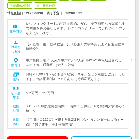
完全週休2日制
第二新卒歓迎
情報更新日：2026/06/30
終了予定日：
2026/10/29
レジンコンクリートの知識を深めながら、既存顧客への提案や社
内調整ををお任せします。 レジンコンクリートで、街のインフラ
仕事内容
を支えています。
【未経験・第二新卒歓迎！】《必須》大学卒業以上／普通自動車
対象と
運転免許
なる方
中津新田工場／ 大分県中津市大字大新田425-2 ※転勤当面なし
※マイカー通勤可 （対人・対物・…
勤務地
月給230,800円～+諸手当※経験・スキルなどを考慮し決定いたし
ます。※試用期間3～6カ月あり（待遇変更なし）
給与
396万円～462万円
初年度
年収
8:15～17:10所定労働時間：7時間55分休憩：60分時間外労働の有
勤務
時間
無：有
《年間休日120日》■完全週休2日制（会社カレンダーによる）■
休日
休暇
祝日* 夏季休暇 * 年末年始休暇* …