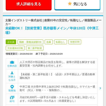
求人詳細を見る
気になる
太陽インダストリー株式会社 | 創業65年の安定性／転勤なし／樹脂製品メー
カー
未経験OK！【技術営業】既存顧客メイン／年休120日《中津工
場》
正社員
職種・業種未経験OK
急募
転勤なし
学歴不問
完全週休2日制
第二新卒歓迎
情報更新日：2026/06/30
終了予定日：
2026/10/29
人工大理石や部品製品の知見を取得し、顧客の課題を解決する提
案型営業・社内調整をお任せします。
仕事内容
【未経験・第二新卒歓迎！】《必須》大学卒業以上／普通自動車
対象と
運転免許
なる方
中津工場 大分県中津市上如水1342 ※転勤当面なし ※マイカー通
勤可 （対人・対物・・・無制限の…
勤務地
月給230,800円～+諸手当※経験・スキルなどを考慮し決定いたし
ます。※試用期間3～6カ月あり（待遇変更なし）
給与