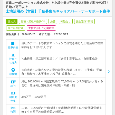
東建コーポレーション株式会社 | ＃上場企業 #完全週休2日制 #賞与年2回 #
月給26万円以上
土地活用の【営業】千葉募集※キャリアパートナーサポート案件
正社員
職種・業種未経験OK
急募
転勤なし
完全週休2日制
第二新卒歓迎
女性のおしごと掲載中
情報更新日：2026/05/20
終了予定日：
2026/10/15
当社のアパートや賃貸マンションの運営を通じた土地活用の営業
業務をお任せいたします
仕事内容
＼未経験・第二新卒歓迎！／【必須】高卒以上・自動車免許
対象と
なる方
※自宅近くの拠点などの勤務希望を考慮します。 ＜千葉＞ 千葉
市／船橋市／木更津市／松戸市 成田市／…
勤務地
月給 263,000円～※固定残業代 73,800円～（47.0時間分／月）を
含む 超過分は別途支給※経験・年齢・能…
給与
380万円～1000万円
初年度
年収
10:00～19:00所定労働時間：8時間休憩時間：60分時間外労働有
勤務
時間
無：有※月平均残業時間14時間…