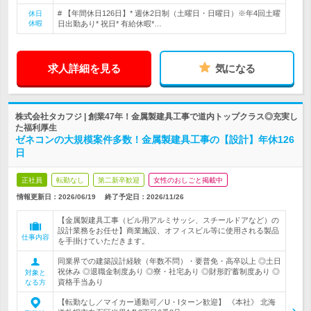
# 【年間休日126日】* 週休2日制（土曜日・日曜日）※年4回土曜
休日
休暇
日出勤あり* 祝日* 有給休暇*…
求人詳細を見る
気になる
株式会社タカフジ | 創業47年！金属製建具工事で道内トップクラス◎充実し
た福利厚生
ゼネコンの大規模案件多数！金属製建具工事の【設計】年休126
日
正社員
転勤なし
第二新卒歓迎
女性のおしごと掲載中
情報更新日：2026/06/19
終了予定日：
2026/11/26
【金属製建具工事（ビル用アルミサッシ、スチールドアなど）の
設計業務をお任せ】商業施設、オフィスビル等に使用される製品
仕事内容
を手掛けていただきます。
同業界での建築設計経験（年数不問）・要普免・高卒以上 ◎土日
祝休み ◎退職金制度あり ◎寮・社宅あり ◎財形貯蓄制度あり ◎
対象と
資格手当あり
なる方
【転勤なし／マイカー通勤可／U・Iターン歓迎】 《本社》 北海