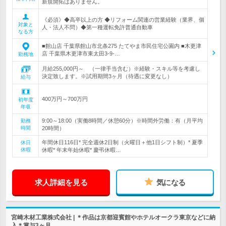
新規開拓はありません。
《必須》◆高卒以上の方 ◆リフォーム関連の営業経験（業界、個
対象と
人・法人不問）◆第一種運転免許普通自動車
なる方
■館山店 千葉県館山市北条275 たてやま市民住宅公園内 ■木更津
店 千葉県木更津市東太田3-9-…
勤務地
月給255,000円～ （一律手当含む）※経験・スキル等を考慮し
決定致します。※試用期間3ヶ月（待遇に変更なし）
給与
400万円～700万円
初年度
年収
9:00～18:00（実働8時間／休憩60分）※時間外労働：有（月平均
勤務
時間
20時間）
年間休日116日* 完全週休2日制（火曜日＋他1日シフト制）* 夏季
休日
休暇
休暇* 年末年始休暇* 慶弔休暇…
求人詳細を見る
気になる
宮崎木材工業株式会社 | ＊作品は京都迎賓館やホテルオークラ東京などに納
入＊賞与3ヶ月