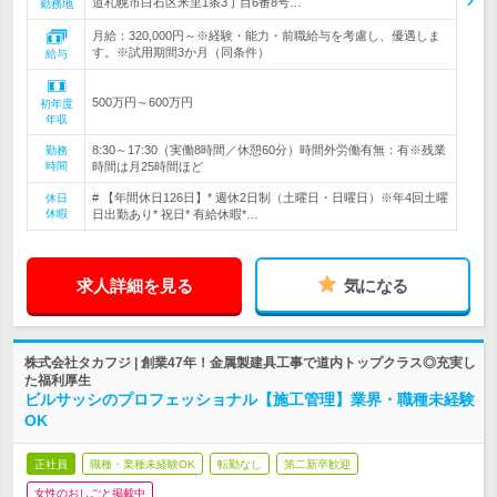
道札幌市白石区米里1条3丁目6番8号…
勤務地
月給：320,000円～※経験・能力・前職給与を考慮し、優遇しま
す。※試用期間3か月（同条件）
給与
500万円～600万円
初年度
年収
8:30～17:30（実働8時間／休憩60分）時間外労働有無：有※残業
勤務
時間
時間は月25時間ほど
# 【年間休日126日】* 週休2日制（土曜日・日曜日）※年4回土曜
休日
休暇
日出勤あり* 祝日* 有給休暇*…
求人詳細を見る
気になる
株式会社タカフジ | 創業47年！金属製建具工事で道内トップクラス◎充実し
た福利厚生
ビルサッシのプロフェッショナル【施工管理】業界・職種未経験
OK
正社員
職種・業種未経験OK
転勤なし
第二新卒歓迎
女性のおしごと掲載中