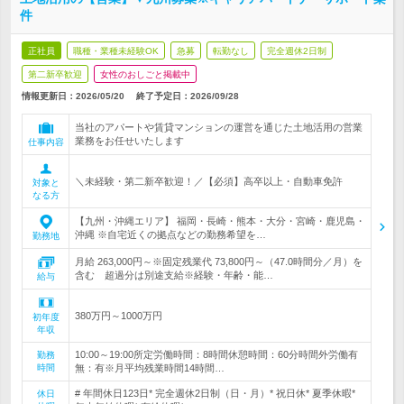
件
正社員
職種・業種未経験OK
急募
転勤なし
完全週休2日制
第二新卒歓迎
女性のおしごと掲載中
情報更新日：2026/05/20
終了予定日：
2026/09/28
当社のアパートや賃貸マンションの運営を通じた土地活用の営業
業務をお任せいたします
仕事内容
＼未経験・第二新卒歓迎！／【必須】高卒以上・自動車免許
対象と
なる方
【九州・沖縄エリア】 福岡・長崎・熊本・大分・宮崎・鹿児島・
沖縄 ※自宅近くの拠点などの勤務希望を…
勤務地
月給 263,000円～※固定残業代 73,800円～（47.0時間分／月）を
含む 超過分は別途支給※経験・年齢・能…
給与
380万円～1000万円
初年度
年収
10:00～19:00所定労働時間：8時間休憩時間：60分時間外労働有
勤務
時間
無：有※月平均残業時間14時間…
# 年間休日123日* 完全週休2日制（日・月）* 祝日休* 夏季休暇*
休日