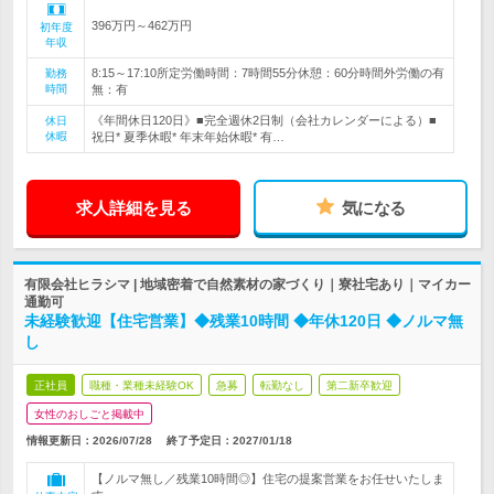
396万円～462万円
初年度
年収
8:15～17:10所定労働時間：7時間55分休憩：60分時間外労働の有
勤務
時間
無：有
《年間休日120日》■完全週休2日制（会社カレンダーによる）■
休日
休暇
祝日* 夏季休暇* 年末年始休暇* 有…
求人詳細を見る
気になる
有限会社ヒラシマ | 地域密着で自然素材の家づくり｜寮社宅あり｜マイカー
通勤可
未経験歓迎【住宅営業】◆残業10時間 ◆年休120日 ◆ノルマ無
し
正社員
職種・業種未経験OK
急募
転勤なし
第二新卒歓迎
女性のおしごと掲載中
情報更新日：2026/07/28
終了予定日：
2027/01/18
【ノルマ無し／残業10時間◎】住宅の提案営業をお任せいたしま