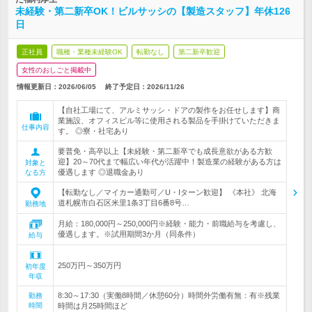
未経験・第二新卒OK！ビルサッシの【製造スタッフ】年休126
日
正社員
職種・業種未経験OK
転勤なし
第二新卒歓迎
女性のおしごと掲載中
情報更新日：2026/06/05
終了予定日：
2026/11/26
【自社工場にて、アルミサッシ・ドアの製作をお任せします】商
業施設、オフィスビル等に使用される製品を手掛けていただきま
仕事内容
す。 ◎寮・社宅あり
要普免・高卒以上【未経験・第二新卒でも成長意欲がある方歓
迎】20～70代まで幅広い年代が活躍中！製造業の経験がある方は
対象と
優遇します ◎退職金あり
なる方
【転勤なし／マイカー通勤可／U・Iターン歓迎】 《本社》 北海
道札幌市白石区米里1条3丁目6番8号…
勤務地
月給：180,000円～250,000円※経験・能力・前職給与を考慮し、
優遇します。※試用期間3か月（同条件）
給与
250万円～350万円
初年度
年収
8:30～17:30（実働8時間／休憩60分）時間外労働有無：有※残業
勤務
時間
時間は月25時間ほど