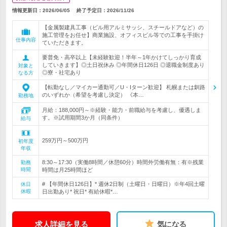
情報更新日：2026/06/05
終了予定日：
2026/11/26
【金属製建具工事（ビル用アルミサッシ、スチールドアなど）の
施工管理をお任せ】商業施設、オフィスビル等での工事を手掛け
仕事内容
ていただきます。
要普免・高卒以上【未経験歓迎！半年～1年かけてしっかり育成
していきます】◎土日祝休み ◎年間休日126日 ◎退職金制度あり
対象と
◎寮・社宅あり
なる方
【転勤なし／マイカー通勤可／U・Iターン歓迎】 札幌または釧路
のいずれか（希望を考慮し決定） 《本…
勤務地
月給：188,000円～※経験・能力・前職給与を考慮し、優遇しま
す。※試用期間3か月（同条件）
給与
259万円～500万円
初年度
年収
8:30～17:30（実働8時間／休憩60分）時間外労働有無：有※残業
勤務
時間
時間は月25時間ほど
# 【年間休日126日】* 週休2日制（土曜日・日曜日）※年4回土曜
休日
休暇
日出勤あり* 祝日* 有給休暇*…
求人詳細を見る
気になる