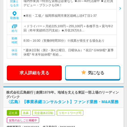
場内作業員⇒特別な資格は必要なし ★20～40代活躍中 ★正社員
対象と
デビュー・ブランクもOK！
なる方
■本社・工場／ 福岡県福岡市東区箱崎ふ頭4丁目1-37
勤務地
＜ドライバー＞月給225,100円～255,100円＋各種手当＋賞与年2
回（昨年実績85万円支給）★月収29万8,6…
給与
勤務
8:00～16:00（実働6時間30分）※残業が発生する場合あり
時間
* 週休2日制（第2・第4土曜日、日曜休み）* 祝日* GW休暇* 夏季
休日
休暇
休暇* 年末年始休暇* 有給…
求人詳細を見る
気になる
株式会社広島銀行 | 創業1878年。地域を支える東証一部上場のリーディン
グバンク
〈広島〉【事業承継コンサルタント】ファンド業務・M&A業務
正社員
急募
完全週休2日制
リモートワーク可
女性のおしごと掲載中