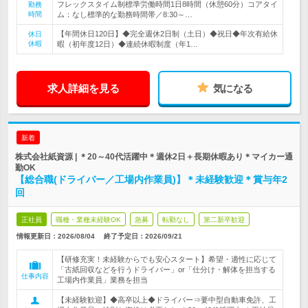
フレックスタイム制標準労働時間1日8時間（休憩60分）コアタイ
勤務
時間
ム：なし標準的な勤務時間帯／8:30～…
【年間休日120日】◆完全週休2日制（土日）◆祝日◆年次有給休
休日
休暇
暇（初年度12日）◆連続休暇制度（年1…
求人詳細を見る
気になる
新着
株式会社紙資源 | ＊20～40代活躍中＊週休2日＋長期休暇あり＊マイカー通
勤OK
【総合職(ドライバー／工場内作業員)】＊未経験歓迎＊賞与年2
回
正社員
職種・業種未経験OK
急募
転勤なし
第二新卒歓迎
情報更新日：2026/08/04
終了予定日：
2026/09/21
【研修充実！未経験からでも安心スタート】希望・適性に応じて
「古紙回収などを行うドライバー」or「仕分け・解体を担当する
仕事内容
工場内作業員」業務を担当
【未経験歓迎】◆高卒以上◆ドライバー⇒要中型自動車免許、工