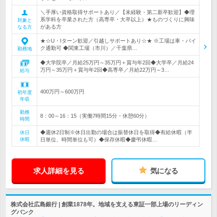
＼手厚い資格取得サポートあり／【未経験・第二新卒歓迎】◆理
系学科を卒業された方（高専卒・大卒以上）★ものづくりに興味
対象と
がある方
なる方
★☆U・Iターン歓迎／引越しサポートあり☆★ ※工場は車・バイ
ク通勤可 ◆関東工場（市川）／千葉県…
勤務地
◆大学院卒／月給25万円～35万円＋賞与年2回◆大学卒／月給24
万円～35万円＋賞与年2回◆高専卒／月給22万円～3…
給与
400万円～600万円
初年度
年収
勤務
8：00～16：15（実働7時間15分・休憩60分）
時間
◆週休2日制※休日出勤の場合は振替休日を取得◆有給休暇（半
休日
休暇
日単位、時間単位も可）◆保存休暇◆慶弔休暇…
求人詳細を見る
気になる
株式会社広島銀行 | 創業1878年。地域を支える東証一部上場のリーディン
グバンク