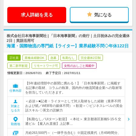
求人詳細を見る
気になる
株式会社日本海事新聞社 | 「日本海事新聞」の発行｜土日祝休みの完全週休
2日｜英語活用可
海運・国際物流の専門紙【ライター】業界経験不問◇年休122日
正社員
業種未経験OK
急募
転勤なし
完全週休2日制
第二新卒歓迎
リモートワーク可
女性のおしごと掲載中
情報更新日：2026/07/21
終了予定日：
2027/01/11
【5年連続増部中の新聞に携わる！】「日本海事新聞」に掲載す
る記事の取材、コラムの執筆、国内外の物流関連企業への取材等
仕事内容
を担当していただきます。
＜必須＞■記者・ライターとして対人取材をした経験（業界不問
および紙／WEB等の媒体不問）＜歓迎＞◇ビジネスレベルの英会
対象と
話スキル ◇英文の読解力
なる方
【転勤なし／UIターン歓迎】 ＜本社＞ 東京都港区新橋5-15-5 交
通ビル 【雇入れ直後】上記事…
勤務地
月給263,500円～（一律手当含む）※固定残業代（月45時間分、