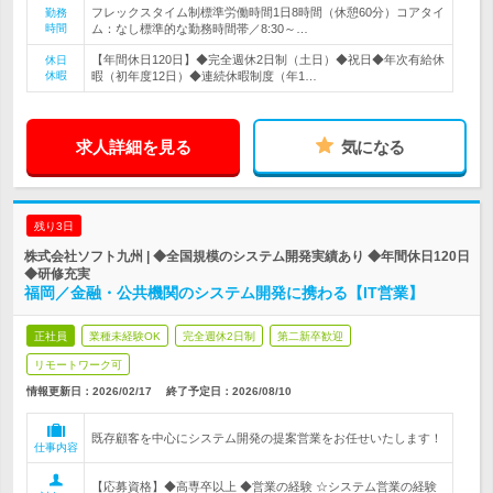
フレックスタイム制標準労働時間1日8時間（休憩60分）コアタイ
勤務
時間
ム：なし標準的な勤務時間帯／8:30～…
【年間休日120日】◆完全週休2日制（土日）◆祝日◆年次有給休
休日
休暇
暇（初年度12日）◆連続休暇制度（年1…
求人詳細を見る
気になる
残り3日
株式会社ソフト九州 | ◆全国規模のシステム開発実績あり ◆年間休日120日
◆研修充実
福岡／金融・公共機関のシステム開発に携わる【IT営業】
正社員
業種未経験OK
完全週休2日制
第二新卒歓迎
リモートワーク可
情報更新日：2026/02/17
終了予定日：
2026/08/10
既存顧客を中心にシステム開発の提案営業をお任せいたします！
仕事内容
【応募資格】◆高専卒以上 ◆営業の経験 ☆システム営業の経験