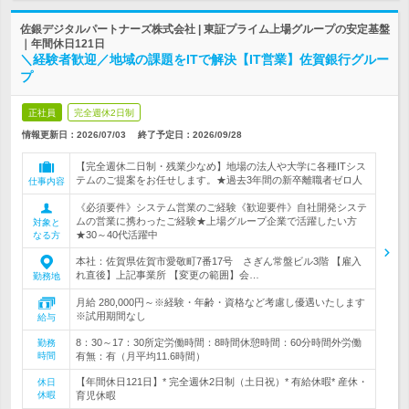
佐銀デジタルパートナーズ株式会社 | 東証プライム上場グループの安定基盤
｜年間休日121日
＼経験者歓迎／地域の課題をITで解決【IT営業】佐賀銀行グルー
プ
正社員
完全週休2日制
情報更新日：2026/07/03
終了予定日：
2026/09/28
【完全週休二日制・残業少なめ】地場の法人や大学に各種ITシス
テムのご提案をお任せします。★過去3年間の新卒離職者ゼロ人
仕事内容
《必須要件》システム営業のご経験《歓迎要件》自社開発システ
ムの営業に携わったご経験★上場グループ企業で活躍したい方
対象と
★30～40代活躍中
なる方
本社：佐賀県佐賀市愛敬町7番17号 さぎん常盤ビル3階 【雇入
れ直後】上記事業所 【変更の範囲】会…
勤務地
月給 280,000円～※経験・年齢・資格など考慮し優遇いたします
※試用期間なし
給与
8：30～17：30所定労働時間：8時間休憩時間：60分時間外労働
勤務
時間
有無：有（月平均11.6時間）
【年間休日121日】* 完全週休2日制（土日祝）* 有給休暇* 産休・
休日
休暇
育児休暇