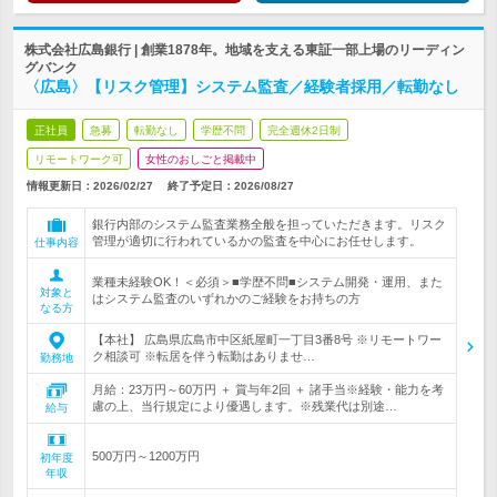
株式会社広島銀行 | 創業1878年。地域を支える東証一部上場のリーディン
グバンク
〈広島〉【リスク管理】システム監査／経験者採用／転勤なし
正社員
急募
転勤なし
学歴不問
完全週休2日制
リモートワーク可
女性のおしごと掲載中
情報更新日：2026/02/27
終了予定日：
2026/08/27
銀行内部のシステム監査業務全般を担っていただきます。リスク
管理が適切に行われているかの監査を中心にお任せします。
仕事内容
業種未経験OK！＜必須＞■学歴不問■システム開発・運用、また
対象と
はシステム監査のいずれかのご経験をお持ちの方
なる方
【本社】 広島県広島市中区紙屋町一丁目3番8号 ※リモートワー
ク相談可 ※転居を伴う転勤はありませ…
勤務地
月給：23万円～60万円 ＋ 賞与年2回 ＋ 諸手当※経験・能力を考
慮の上、当行規定により優遇します。※残業代は別途…
給与
500万円～1200万円
初年度
年収