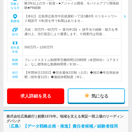
験3年以上の方＜歓迎＞■アジャイル開発、モバイルアプリ開発経
対象と
験■PM経験
なる方
【本社】 広島県広島市中区紙屋町一丁目3番8号 ※リモートワー
ク相談可 ※転居を伴う転勤はありませ…
勤務地
月給：30万円～60万円 ＋ 賞与年2回 ＋ 諸手当※経験・能力を考
慮の上、当行規定により優遇します。※残業代は別途…
給与
500万円～1200万円
初年度
年収
フレックスタイム制標準労働時間1日8時間（休憩60分）コアタイ
勤務
時間
ム：なし標準的な勤務時間帯／8:30～…
【年間休日120日】◆完全週休2日制（土日）◆祝日◆年次有給休
休日
休暇
暇（初年度12日）◆連続休暇制度（年1…
求人詳細を見る
気になる
株式会社広島銀行 | 創業1878年。地域を支える東証一部上場のリーディン
グバンク
〈広島〉【データ戦略企画・推進】責任者候補／経験者採用