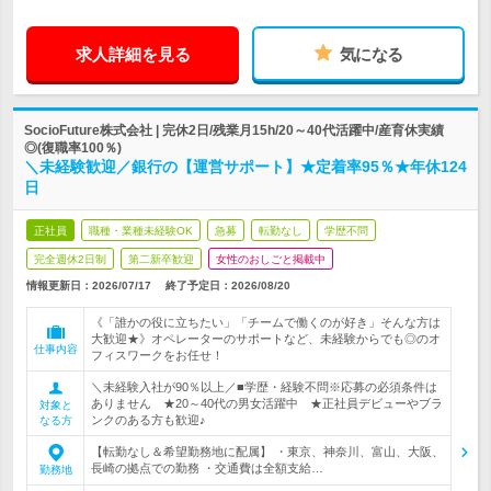
求人詳細を見る
気になる
SocioFuture株式会社 | 完休2日/残業月15h/20～40代活躍中/産育休実績
◎(復職率100％)
＼未経験歓迎／銀行の【運営サポート】★定着率95％★年休124
日
正社員
職種・業種未経験OK
急募
転勤なし
学歴不問
完全週休2日制
第二新卒歓迎
女性のおしごと掲載中
情報更新日：2026/07/17
終了予定日：
2026/08/20
《「誰かの役に立ちたい」「チームで働くのが好き」そんな方は
大歓迎★》オペレーターのサポートなど、未経験からでも◎のオ
仕事内容
フィスワークをお任せ！
＼未経験入社が90％以上／■学歴・経験不問※応募の必須条件は
ありません ★20～40代の男女活躍中 ★正社員デビューやブラ
対象と
ンクのある方も歓迎♪
なる方
【転勤なし＆希望勤務地に配属】 ・東京、神奈川、富山、大阪、
長崎の拠点での勤務 ・交通費は全額支給…
勤務地