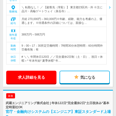
＼ 転勤なし！ ／ 【顧客先（常駐）】 東京都23区内・外 ※主に
品川・高輪ゲートウェイ（泉岳寺）…
勤務地
月給 270,000円～360,000円※年齢、経験、能力を考慮の上、優
遇します。※待遇条件の詳細については、面接な…
給与
389万円～588万円
初年度
年収
9：00～17：30所定労働時間：7時間30分休憩時間：60分時間外
勤務
時間
労働有無：有
# ＼＼ 年間休日120日 ／／完全週休2日制（土・日）、祝日＜休
休日
休暇
暇＞* 年末年始* 夏季休暇* 年…
求人詳細を見る
気になる
新着
武蔵エンジニアリング株式会社 | 年休122日*完全週休2日*土日祝休み*基本
定時退社OK
官庁・金融向けシステムの【エンジニア】東証スタンダード上場