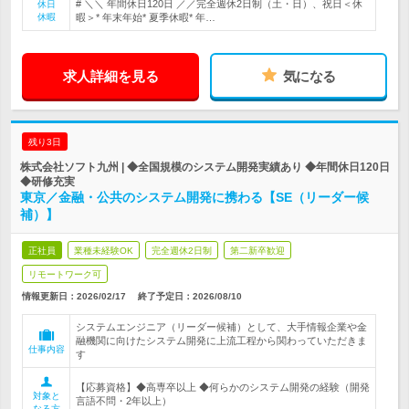
# ＼＼ 年間休日120日 ／／完全週休2日制（土・日）、祝日＜休
休日
休暇
暇＞* 年末年始* 夏季休暇* 年…
求人詳細を見る
気になる
残り3日
株式会社ソフト九州 | ◆全国規模のシステム開発実績あり ◆年間休日120日
◆研修充実
東京／金融・公共のシステム開発に携わる【SE（リーダー候
補）】
正社員
業種未経験OK
完全週休2日制
第二新卒歓迎
リモートワーク可
情報更新日：2026/02/17
終了予定日：
2026/08/10
システムエンジニア（リーダー候補）として、大手情報企業や金
融機関に向けたシステム開発に上流工程から関わっていただきま
仕事内容
す
【応募資格】◆高専卒以上 ◆何らかのシステム開発の経験（開発
対象と
言語不問・2年以上）
なる方