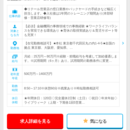
◆リテール営業店の窓口業務やバックヤードの手続きなど幅広く
担当します。◆入社後は1年間のトレーニング期間あり(本部研
仕事内容
修・営業店研修等)
【必須】金融機関の事務領域での事務経験 ★ワークライフバラン
スを実現できる環境あり ★育休の取得実績あり＆育児サポート等
対象と
も充実！
なる方
【在宅勤務相談可】 ■本社 東京都千代田区丸の内1-4-5 ■全国の
拠点 東京都、大阪府、愛知県、…
勤務地
月給：25万円～80万円※経験・前職給与を考慮して加給優遇しま
す。※試用期間（6ヶ月）あり。試用期間の勤務条件に変更…
給与
500万円～1400万円
初年度
年収
勤務
8:50～17:10※休憩60分※残業あり※時短勤務相談可
時間
★年間休日：120日◇完全週休2日制（土日）◇祝日◇年末年始◇
休日
休暇
ライブウィーク（上期・下期各1回5営業…
求人詳細を見る
気になる