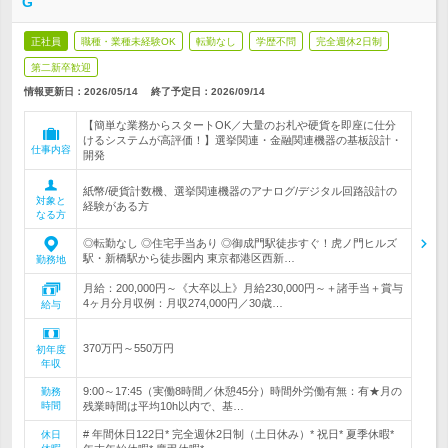
G
正社員
職種・業種未経験OK
転勤なし
学歴不問
完全週休2日制
第二新卒歓迎
情報更新日：2026/05/14
終了予定日：
2026/09/14
【簡単な業務からスタートOK／大量のお札や硬貨を即座に仕分
けるシステムが高評価！】選挙関連・金融関連機器の基板設計・
仕事内容
開発
紙幣/硬貨計数機、選挙関連機器のアナログ/デジタル回路設計の
対象と
経験がある方
なる方
◎転勤なし ◎住宅手当あり ◎御成門駅徒歩すぐ！虎ノ門ヒルズ
駅・新橋駅から徒歩圏内 東京都港区西新…
勤務地
月給：200,000円～《大卒以上》月給230,000円～＋諸手当＋賞与
4ヶ月分月収例：月収274,000円／30歳…
給与
370万円～550万円
初年度
年収
9:00～17:45（実働8時間／休憩45分）時間外労働有無：有★月の
勤務
時間
残業時間は平均10h以内で、基…
# 年間休日122日* 完全週休2日制（土日休み）* 祝日* 夏季休暇*
休日