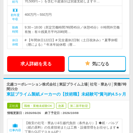
70,500円～）を含む※超過分は別途支給します※…
給与
400万円～550万円
初年度
年収
9:30～18:00（所定労働時間7時間45分／休憩45分）※時間外労働
勤務
時間
有無：有※残業月平均20時間…
# 【年間休日122日】# 完全週休2日制（土日祝休み）* 夏季休暇
休日
休暇
（暦による）* 年末年始休暇（暦…
求人詳細を見る
気になる
北越コーポレーション株式会社 | 東証プライム上場│社宅・寮あり│実働7時
間15分
東証プライム製紙メーカーの【技術職】未経験可*賞与約4.5ヶ月
正社員
職種・業種未経験OK
急募
第二新卒歓迎
情報更新日：2026/06/26
終了予定日：
2026/10/08
【格安の社宅・寮あり&引越代負担（条件あり）】◆紙・パルプ
（紙の原料）の生産技術または工務・設備管理をお任せします★
仕事内容
丁寧なOJTでスキルUP！