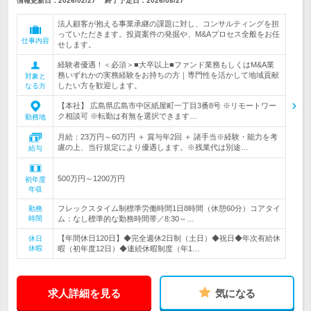
情報更新日：2026/02/27
終了予定日：
2026/08/27
法人顧客が抱える事業承継の課題に対し、コンサルティングを担
っていただきます。投資案件の発掘や、M&Aプロセス全般をお任
仕事内容
せします。
経験者優遇！＜必須＞■大卒以上■ファンド業務もしくはM&A業
務いずれかの実務経験をお持ちの方｜専門性を活かして地域貢献
対象と
したい方を歓迎します。
なる方
【本社】 広島県広島市中区紙屋町一丁目3番8号 ※リモートワー
ク相談可 ※転勤は有無を選択できます…
勤務地
月給：23万円～60万円 ＋ 賞与年2回 ＋ 諸手当※経験・能力を考
慮の上、当行規定により優遇します。※残業代は別途…
給与
500万円～1200万円
初年度
年収
フレックスタイム制標準労働時間1日8時間（休憩60分）コアタイ
勤務
時間
ム：なし標準的な勤務時間帯／8:30～…
【年間休日120日】◆完全週休2日制（土日）◆祝日◆年次有給休
休日
休暇
暇（初年度12日）◆連続休暇制度（年1…
求人詳細を見る
気になる