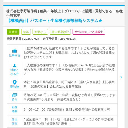
株式会社宇野製作所 | 創業90年以上｜グローバルに活躍・貢献できる｜各種
手当充実
【機械設計】パスポート生産機や紙幣裁断システム★
正社員
急募
転勤なし
第二新卒歓迎
女性のおしごと掲載中
情報更新日：2026/07/24
終了予定日：
2027/01/14
【世界を飛び回り活躍できる仕事です！】当社が製造している自
動製造システムに関する部品図、および組み立て図の設計業務を
仕事内容
おまかせいたします
【人物重視の採用です！】《必須条件》★CADによる設計の経験
がある方《歓迎要件》☆製本機などの設計に携わった経験がある
対象と
方
なる方
本社：神奈川県高座郡寒川町田端293 【雇い入れ直後】上記事業
所 【変更の範囲】会社の定める各事業所
勤務地
月給21万2500円～※経験・年齢・資格など考慮し優遇いたします
※試用期間3ヶ月あり（待遇の変更なし）
給与
勤務
8：00～17：00（実働8時間）休憩：60分時間外労働有無：有
時間
* 完全週休二日制（日・祝・他会社カレンダーによる)* 年次有給
休日
休暇
休暇* 育児休暇* 介護休暇* 慶弔…