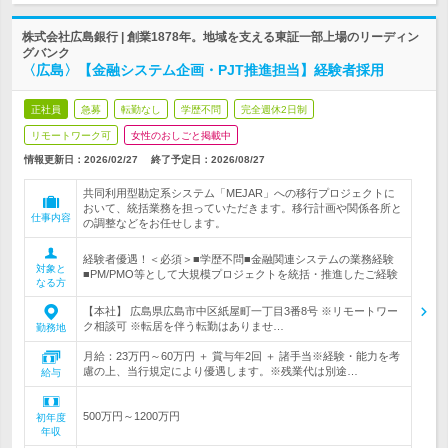
株式会社広島銀行 | 創業1878年。地域を支える東証一部上場のリーディン
グバンク
〈広島〉【金融システム企画・PJT推進担当】経験者採用
正社員
急募
転勤なし
学歴不問
完全週休2日制
リモートワーク可
女性のおしごと掲載中
情報更新日：2026/02/27
終了予定日：
2026/08/27
共同利用型勘定系システム「MEJAR」への移行プロジェクトに
おいて、統括業務を担っていただきます。移行計画や関係各所と
仕事内容
の調整などをお任せします。
経験者優遇！＜必須＞■学歴不問■金融関連システムの業務経験
対象と
■PM/PMO等として大規模プロジェクトを統括・推進したご経験
なる方
【本社】 広島県広島市中区紙屋町一丁目3番8号 ※リモートワー
ク相談可 ※転居を伴う転勤はありませ…
勤務地
月給：23万円～60万円 ＋ 賞与年2回 ＋ 諸手当※経験・能力を考
慮の上、当行規定により優遇します。※残業代は別途…
給与
500万円～1200万円
初年度
年収