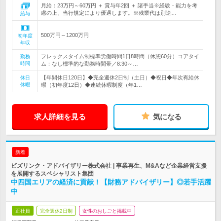
月給：23万円～60万円 ＋ 賞与年2回 ＋ 諸手当※経験・能力を考
慮の上、当行規定により優遇します。※残業代は別途…
給与
500万円～1200万円
初年度
年収
フレックスタイム制標準労働時間1日8時間（休憩60分）コアタイ
勤務
時間
ム：なし標準的な勤務時間帯／8:30～…
【年間休日120日】◆完全週休2日制（土日）◆祝日◆年次有給休
休日
休暇
暇（初年度12日）◆連続休暇制度（年1…
求人詳細を見る
気になる
新着
ビズリンク・アドバイザリー株式会社 | 事業再生、M&Aなど企業経営支援
を展開するスペシャリスト集団
中四国エリアの経済に貢献！【財務アドバイザリー】◎若手活躍
中
正社員
完全週休2日制
女性のおしごと掲載中