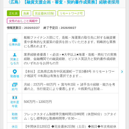
〈広島〉【融資支援企画・審査・契約書作成業務】経験者採用
正社員
急募
完全週休2日制
リモートワーク可
女性のおしごと掲載中
情報更新日：2026/02/27
終了予定日：
2026/08/27
船舶ファイナンス部にて、造船・海運業の取引先に対する融資審
査や多角的な支援策の提供を担っていただきます。戦略的な業務
仕事内容
にも携われます。
業界経験者優遇！＜必須＞■大卒以上■海運・造船・商社での実務
経験、金融機関での融資経験、ビジネス英語力と契約書作成経験
対象と
のいずれかをお持ちの方
なる方
【本社】 広島県広島市中区紙屋町一丁目3番8号 ※リモートワー
ク相談可 ※転勤は有無を選択できます…
勤務地
月給：23万円～60万円 ＋ 賞与年2回 ＋ 諸手当※経験・能力を考
慮の上、当行規定により優遇します。※残業代は別途…
給与
500万円～1200万円
初年度
年収
フレックスタイム制標準労働時間1日8時間（休憩60分）コアタイ
勤務
時間
ム：なし標準的な勤務時間帯／8:30～…
【年間休日120日】◆完全週休2日制（土日）◆祝日◆年次有給休
休日