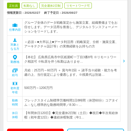
正社員
転勤なし
完全週休2日制
リモートワーク可
情報更新日：2026/02/27
終了予定日：
2026/08/27
グループ全体のデータ戦略策定から施策立案、組織整備までをお
任せします。データ活用を推進し、デジタルトランスフォーメー
仕事内容
ションをリードします。
＜必須＞■大卒以上■データ利活用（戦略策定、分析・施策立案、
対象と
アーキテクチャ設計等）の実務経験をお持ちの方
なる方
【本社】 広島県広島市中区紙屋町一丁目3番8号 ※リモートワー
ク相談可 ※転居を伴う転勤はありませ…
勤務地
月給：25万円～60万円 ＋ 賞与年2回 ＋ 諸手当※経験・能力を考
慮の上、当行規定により優遇します。※残業代は別途…
給与
500万円～1200万円
初年度
年収
フレックスタイム制標準労働時間1日8時間（休憩60分）コアタイ
勤務
時間
ム：なし標準的な勤務時間帯／8:30～…
【年間休日120日】◆完全週休2日制（土日）◆祝日◆年次有給休
休日
休暇
暇（初年度12日）◆連続休暇制度（年1…