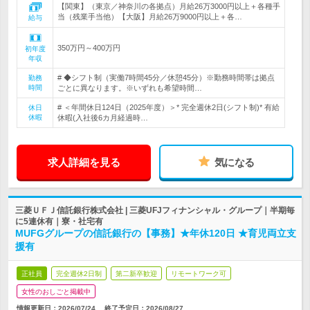
【関東】（東京／神奈川の各拠点）月給26万3000円以上＋各種手
当（残業手当他）【大阪】月給26万9000円以上＋各…
給与
350万円～400万円
初年度
年収
# ◆シフト制（実働7時間45分／休憩45分）※勤務時間帯は拠点
勤務
時間
ごとに異なります。※いずれも希望時間…
# ＜年間休日124日（2025年度）＞* 完全週休2日(シフト制)* 有給
休日
休暇
休暇(入社後6カ月経過時…
求人詳細を見る
気になる
三菱ＵＦＪ信託銀行株式会社 | 三菱UFJフィナンシャル・グループ｜半期毎
に5連休有｜寮・社宅有
MUFGグループの信託銀行の【事務】★年休120日 ★育児両立支
援有
正社員
完全週休2日制
第二新卒歓迎
リモートワーク可
女性のおしごと掲載中
情報更新日：2026/07/24
終了予定日：
2026/08/27