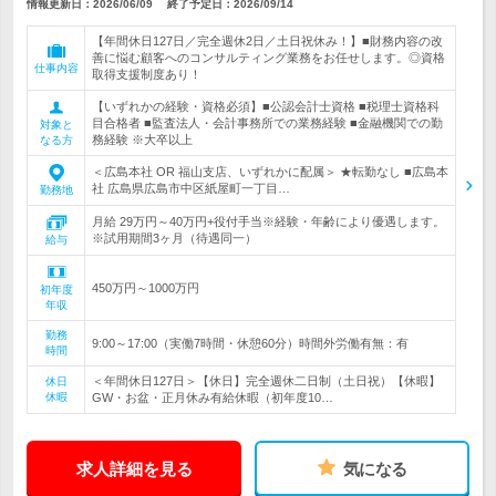
情報更新日：2026/06/09
終了予定日：
2026/09/14
【年間休日127日／完全週休2日／土日祝休み！】■財務内容の改
善に悩む顧客へのコンサルティング業務をお任せします。◎資格
仕事内容
取得支援制度あり！
【いずれかの経験・資格必須】■公認会計士資格 ■税理士資格科
目合格者 ■監査法人・会計事務所での業務経験 ■金融機関での勤
対象と
務経験 ※大卒以上
なる方
＜広島本社 OR 福山支店、いずれかに配属＞ ★転勤なし ■広島本
社 広島県広島市中区紙屋町一丁目…
勤務地
月給 29万円～40万円+役付手当※経験・年齢により優遇します。
※試用期間3ヶ月（待遇同一）
給与
450万円～1000万円
初年度
年収
勤務
9:00～17:00（実働7時間・休憩60分）時間外労働有無：有
時間
＜年間休日127日＞【休日】完全週休二日制（土日祝）【休暇】
休日
休暇
GW・お盆・正月休み有給休暇（初年度10…
求人詳細を見る
気になる