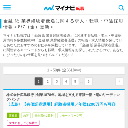
金融 紙 業界経験者優遇に関する求人・転職・中途採用
情報＜8/7（金）更新＞
マイナビ転職では「金融 紙 業界経験者優遇」に関連する転職・求人・中途採
用情報を多数掲載中!「金融 紙 業界経験者優遇」の転職・求人情報を探してい
るあなたにおすすめのお仕事を掲載しています。「金融 紙 業界経験者優遇」
に関連するキーワードからも転職・求人情報をお探しいただけるので、あなた
にぴったりのお仕事を見つけてみてください!
1～50件 (全361件中)
…
1
2
3
4
5
8
株式会社広島銀行 | 創業1878年。地域を支える東証一部上場のリーディン
グバンク
〈広島〉【有価証券運用】経験者採用／年収1200万円も可◎
正社員
急募
完全週休2日制
リモートワーク可
女性のおしごと掲載中