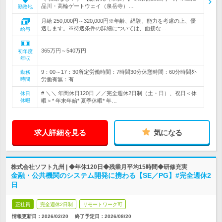
品川・高輪ゲートウェイ（泉岳寺）…
勤務地
月給 250,000円～320,000円※年齢、経験、能力を考慮の上、優
遇します。※待遇条件の詳細については、面接な…
給与
365万円～540万円
初年度
年収
9：00～17：30所定労働時間：7時間30分休憩時間：60分時間外
勤務
時間
労働有無：有
# ＼＼ 年間休日120日 ／／完全週休2日制（土・日）、祝日＜休
休日
休暇
暇＞* 年末年始* 夏季休暇* 年…
求人詳細を見る
気になる
株式会社ソフト九州 | ◆年休120日◆残業月平均15時間◆研修充実
金融・公共機関のシステム開発に携わる【SE／PG】#完全週休2
日
正社員
完全週休2日制
リモートワーク可
情報更新日：2026/02/20
終了予定日：
2026/08/20