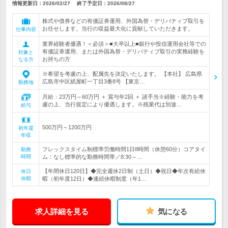
情報更新日：2026/02/27
終了予定日：
2026/08/27
株式や債券などの有価証券運用、外国為替・デリバティブ取引を
お任せします。当行の収益最大化に貢献していただきます。
仕事内容
業界経験者優遇！＜必須＞■大卒以上■銀行や投信運用会社等での
有価証券運用、または外国為替・デリバティブ取引の実務経験を
対象と
お持ちの方
なる方
※希望を考慮の上、配属先を決定いたします。 【本社】 広島県
広島市中区紙屋町一丁目3番8号 【東京…
勤務地
月給：23万円～60万円 ＋ 賞与年2回 ＋ 諸手当※経験・能力を考
慮の上、当行規定により優遇します。※残業代は別途…
給与
500万円～1200万円
初年度
年収
フレックスタイム制標準労働時間1日8時間（休憩60分）コアタイ
勤務
時間
ム：なし標準的な勤務時間帯／8:30～…
【年間休日120日】◆完全週休2日制（土日）◆祝日◆年次有給休
休日
休暇
暇（初年度12日）◆連続休暇制度（年1…
求人詳細を見る
気になる