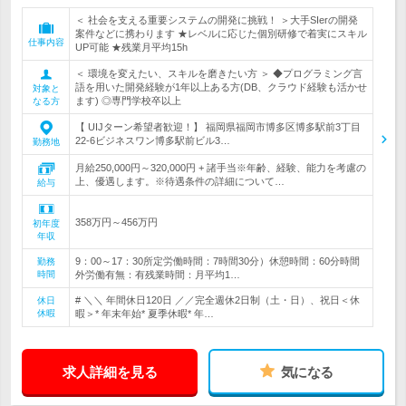
＜ 社会を支える重要システムの開発に挑戦！ ＞大手SIerの開発
案件などに携わります ★レベルに応じた個別研修で着実にスキル
仕事内容
UP可能 ★残業月平均15h
＜ 環境を変えたい、スキルを磨きたい方 ＞ ◆プログラミング言
語を用いた開発経験が1年以上ある方(DB、クラウド経験も活かせ
対象と
ます) ◎専門学校卒以上
なる方
【 UIJターン希望者歓迎！】 福岡県福岡市博多区博多駅前3丁目
22-6ビジネスワン博多駅前ビル3…
勤務地
月給250,000円～320,000円 + 諸手当※年齢、経験、能力を考慮の
上、優遇します。※待遇条件の詳細について…
給与
358万円～456万円
初年度
年収
9：00～17：30所定労働時間：7時間30分）休憩時間：60分時間
勤務
時間
外労働有無：有残業時間：月平均1…
# ＼＼ 年間休日120日 ／／完全週休2日制（土・日）、祝日＜休
休日
休暇
暇＞* 年末年始* 夏季休暇* 年…
求人詳細を見る
気になる