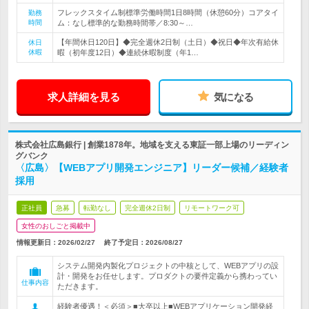
フレックスタイム制標準労働時間1日8時間（休憩60分）コアタイ
勤務
時間
ム：なし標準的な勤務時間帯／8:30～…
【年間休日120日】◆完全週休2日制（土日）◆祝日◆年次有給休
休日
休暇
暇（初年度12日）◆連続休暇制度（年1…
求人詳細を見る
気になる
株式会社広島銀行 | 創業1878年。地域を支える東証一部上場のリーディン
グバンク
〈広島〉【WEBアプリ開発エンジニア】リーダー候補／経験者
採用
正社員
急募
転勤なし
完全週休2日制
リモートワーク可
女性のおしごと掲載中
情報更新日：2026/02/27
終了予定日：
2026/08/27
システム開発内製化プロジェクトの中核として、WEBアプリの設
計・開発をお任せします。プロダクトの要件定義から携わってい
仕事内容
ただきます。
経験者優遇！＜必須＞■大卒以上■WEBアプリケーション開発経