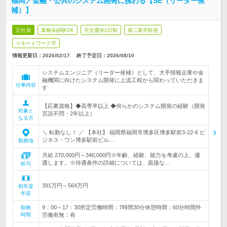
福岡／金融・公共のシステム開発に携わる【SE（リーダー候
補）】
正社員
業種未経験OK
完全週休2日制
第二新卒歓迎
リモートワーク可
情報更新日：2026/02/17
終了予定日：
2026/08/10
システムエンジニア（リーダー候補）として、大手情報企業や金
融機関に向けたシステム開発に上流工程から関わっていただきま
仕事内容
す
【応募資格】◆高専卒以上 ◆何らかのシステム開発の経験（開発
対象と
言語不問・2年以上）
なる方
＼ 転勤なし！ ／ 【本社】 福岡県福岡市博多区博多駅前3-22-6 ビ
ジネス・ワン博多駅前ビル…
勤務地
月給 270,000円～340,000円※年齢、経験、能力を考慮の上、優
遇します。※待遇条件の詳細については、面接な…
給与
391万円～564万円
初年度
年収
9：00～17：30所定労働時間：7時間30分休憩時間：60分時間外
勤務
時間
労働有無：有