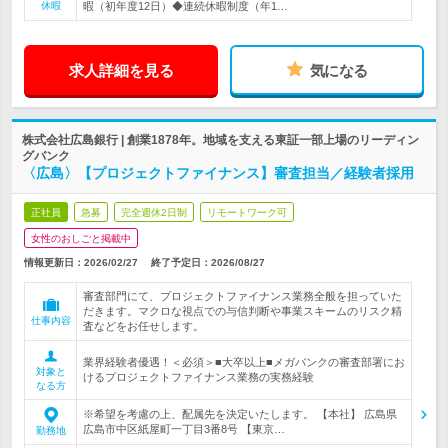
休暇
暇（初年度12日）◆連続休暇制度（年1…
求人詳細を見る
気になる
株式会社広島銀行 | 創業1878年。地域を支える東証一部上場のリーディン
グバンク
〈広島〉【プロジェクトファイナンス】審査担当／経験者採用
正社員
急募
完全週休2日制
リモートワーク可
女性のおしごと掲載中
情報更新日：2026/02/27
終了予定日：
2026/08/27
審査部門にて、プロジェクトファイナンス業務全般を担っていた
だきます。マクロな視点での与信判断や事業スキームのリスク精
仕事内容
査などをお任せします。
業界経験者優遇！＜必須＞■大卒以上■メガバンクの審査部署にお
対象と
けるプロジェクトファイナンス業務の実務経験
なる方
※希望を考慮の上、配属先を決定いたします。 【本社】 広島県
広島市中区紙屋町一丁目3番8号 【東京…
勤務地