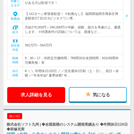
対象と
がある方は歓迎です！
なる方
【 UIJターン希望者歓迎！ ※転勤なし】 福岡県福岡市博多区博
多駅前3丁目22-6ビジネスワン博…
勤務地
月給270,000円～340,000円※年齢、経験、能力を考慮の上、優遇
します。※待遇条件の詳細については、面接など…
給与
391万円～564万円
初年度
年収
9：00～17：30所定労働時間：7時間30分休憩時間：60分時間外
勤務
時間
労働有無：有
# ＼＼ 年間休日120日 ／／完全週休2日制（土・日）、祝日＜休
休日
休暇
暇＞* 年末年始* 夏季休暇* 年…
求人詳細を見る
気になる
残り3日
株式会社ソフト九州 | ◆全国規模のシステム開発実績あり ◆年間休日120日
◆研修充実