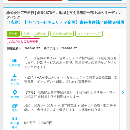
株式会社広島銀行 | 創業1878年。地域を支える東証一部上場のリーディン
グバンク
〈広島〉【サイバーセキュリティ企画】責任者候補／経験者採用
正社員
急募
転勤なし
完全週休2日制
リモートワーク可
女性のおしごと掲載中
情報更新日：2026/02/27
終了予定日：
2026/08/27
グループ全体のサイバーセキュリティ体制の企画・推進をお任せ
します。外部サービスの運用管理、関連部署との連携などを担っ
仕事内容
ていただきます。
＜必須＞■大卒以上■サイバーセキュリティに関する企画立案、監
対象と
視業務、インシデント対応いずれかの実務経験
なる方
【本社】 広島県広島市中区紙屋町一丁目3番8号 ※リモートワー
ク相談可 ※転居を伴う転勤はありませ…
勤務地
月給：30万円～60万円 ＋ 賞与年2回 ＋ 諸手当※経験・能力を考
慮の上、当行規定により優遇します。※残業代は別途…
給与
500万円～1200万円
初年度
年収