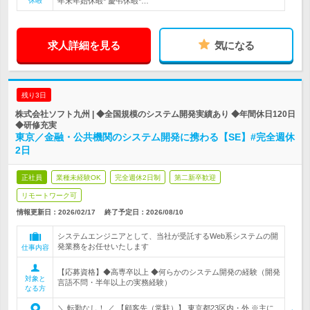
休暇
年末年始休暇* 慶弔休暇*…
求人詳細を見る
気になる
残り3日
株式会社ソフト九州 | ◆全国規模のシステム開発実績あり ◆年間休日120日
◆研修充実
東京／金融・公共機関のシステム開発に携わる【SE】#完全週休
2日
正社員
業種未経験OK
完全週休2日制
第二新卒歓迎
リモートワーク可
情報更新日：2026/02/17
終了予定日：
2026/08/10
システムエンジニアとして、当社が受託するWeb系システムの開
発業務をお任せいたします
仕事内容
【応募資格】◆高専卒以上 ◆何らかのシステム開発の経験（開発
対象と
言語不問・半年以上の実務経験）
なる方
＼ 転勤なし！ ／ 【顧客先（常駐）】 東京都23区内・外 ※主に