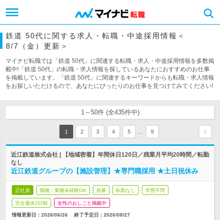
鉄道 50代に関する求人・転職・中途採用情報＜
8/7（金）更新＞
マイナビ転職では「鉄道 50代」に関連する転職・求人・中途採用情報を多数掲
載中!「鉄道 50代」の転職・求人情報を探しているあなたにおすすめのお仕事
を掲載しています。「鉄道 50代」に関連するキーワードからも転職・求人情報
をお探しいただけるので、あなたにぴったりのお仕事を見つけてみてください!
1～50件 (全435件中)
…
1
2
3
4
5
9
近江鉄道株式会社 | 【地域密着】年間休日120日／残業月平均20時間／転勤
なし
近江鉄道グループの【施設管理】★専門職採用 ★土日祝休み
正社員
職種・業種未経験OK
急募
転勤なし
学歴不問
完全週休2日制
女性のおしごと掲載中
情報更新日：2026/06/26
終了予定日：
2026/08/27