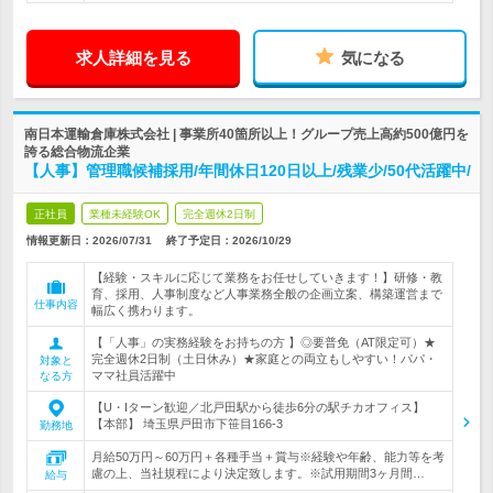
求人詳細を見る
気になる
南日本運輸倉庫株式会社 | 事業所40箇所以上！グループ売上高約500億円を
誇る総合物流企業
【人事】管理職候補採用/年間休日120日以上/残業少/50代活躍中/
正社員
業種未経験OK
完全週休2日制
情報更新日：2026/07/31
終了予定日：
2026/10/29
【経験・スキルに応じて業務をお任せしていきます！】研修・教
育、採用、人事制度など人事業務全般の企画立案、構築運営まで
仕事内容
幅広く携わります。
【「人事」の実務経験をお持ちの方 】◎要普免（AT限定可）★
完全週休2日制（土日休み）★家庭との両立もしやすい！パパ・
対象と
ママ社員活躍中
なる方
【U・Iターン歓迎／北戸田駅から徒歩6分の駅チカオフィス】
【本部】 埼玉県戸田市下笹目166-3
勤務地
月給50万円～60万円＋各種手当＋賞与※経験や年齢、能力等を考
慮の上、当社規程により決定致します。※試用期間3ヶ月間…
給与