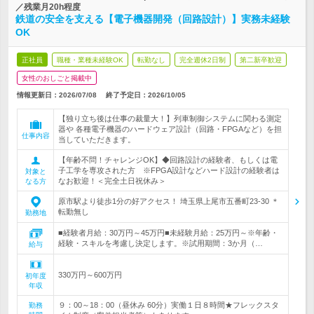
／残業月20h程度
鉄道の安全を支える【電子機器開発（回路設計）】実務未経験
OK
正社員
職種・業種未経験OK
転勤なし
完全週休2日制
第二新卒歓迎
女性のおしごと掲載中
情報更新日：2026/07/08
終了予定日：
2026/10/05
【独り立ち後は仕事の裁量大！】列車制御システムに関わる測定
器や 各種電子機器のハードウェア設計（回路・FPGAなど）を担
仕事内容
当していただきます。
【年齢不問！チャレンジOK】◆回路設計の経験者、もしくは電
子工学を専攻された方 ※FPGA設計などハード設計の経験者は
対象と
なお歓迎！＜完全土日祝休み＞
なる方
原市駅より徒歩1分の好アクセス！ 埼玉県上尾市五番町23-30 ＊
転勤無し
勤務地
■経験者月給：30万円～45万円■未経験月給：25万円～※年齢・
経験・スキルを考慮し決定します。※試用期間：3か月（…
給与
330万円～600万円
初年度
年収
９：00～18：00（昼休み 60分）実働１日８時間★フレックスタ
勤務