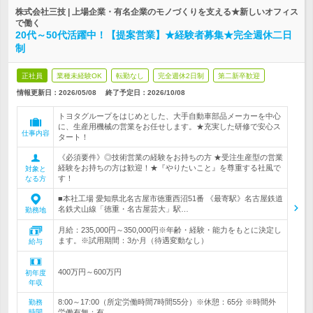
株式会社三技 | 上場企業・有名企業のモノづくりを支える★新しいオフィス
で働く
20代～50代活躍中！【提案営業】★経験者募集★完全週休二日
制
正社員
業種未経験OK
転勤なし
完全週休2日制
第二新卒歓迎
情報更新日：2026/05/08
終了予定日：
2026/10/08
トヨタグループをはじめとした、大手自動車部品メーカーを中心
に、生産用機械の営業をお任せします。★充実した研修で安心ス
仕事内容
タート！
《必須要件》◎技術営業の経験をお持ちの方 ★受注生産型の営業
経験をお持ちの方は歓迎！★『やりたいこと』を尊重する社風で
対象と
す！
なる方
■本社工場 愛知県北名古屋市徳重西沼51番 《最寄駅》名古屋鉄道
名鉄犬山線「徳重・名古屋芸大」駅…
勤務地
月給：235,000円～350,000円※年齢・経験・能力をもとに決定し
ます。※試用期間：3か月（待遇変動なし）
給与
400万円～600万円
初年度
年収
8:00～17:00（所定労働時間7時間55分）※休憩：65分 ※時間外
勤務
時間
労働有無：有