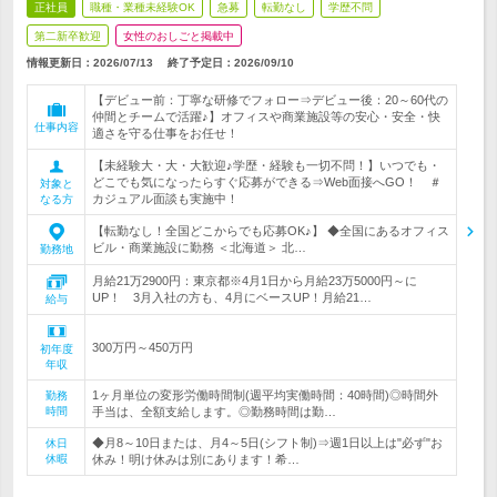
正社員
職種・業種未経験OK
急募
転勤なし
学歴不問
第二新卒歓迎
女性のおしごと掲載中
情報更新日：2026/07/13
終了予定日：
2026/09/10
【デビュー前：丁寧な研修でフォロー⇒デビュー後：20～60代の
仲間とチームで活躍♪】オフィスや商業施設等の安心・安全・快
仕事内容
適さを守る仕事をお任せ！
【未経験大・大・大歓迎♪学歴・経験も一切不問！】いつでも・
どこでも気になったらすぐ応募ができる⇒Web面接へGO！ ＃
対象と
カジュアル面談も実施中！
なる方
【転勤なし！全国どこからでも応募OK♪】 ◆全国にあるオフィス
ビル・商業施設に勤務 ＜北海道＞ 北…
勤務地
月給21万2900円：東京都※4月1日から月給23万5000円～に
UP！ 3月入社の方も、4月にベースUP！月給21…
給与
300万円～450万円
初年度
年収
1ヶ月単位の変形労働時間制(週平均実働時間：40時間)◎時間外
勤務
時間
手当は、全額支給します。◎勤務時間は勤…
◆月8～10日または、月4～5日(シフト制)⇒週1日以上は"必ず"お
休日
休暇
休み！明け休みは別にあります！希…