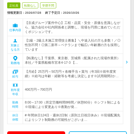
正社員
転勤なし
学歴不問
情報更新日：2026/07/28
終了予定日：
2026/10/26
【京成グループ案件中心】工程・品質・安全・原価を意識しなが
ら、協力会社や社内関係者と調整し、現場を円滑に進めていただ
仕事内容
くポジションです。
【1級・2級土木施工管理技士募集】＼中途入社の方も多数！／◎
性別不問！◎第二新卒～ベテランまで幅広い年齢層の方を採用し
対象と
ています
なる方
【転勤なし】千葉県、東京都、茨城県（配属された現場作業所）
本社／千葉県船橋市宮本4-17-3 【…
勤務地
【月給】25万円～50万円＋各種手当＋賞与（年3回※前年度実
績）※給与は年齢・経験等を考慮し決定します※試用期間2か…
給与
400万円～700万円
初年度
年収
8:00～17:00（所定労働時間8時間／休憩60分）※シフト制による
勤務
時間
※現場により変更あり※夜勤が発…
# 年間休日124日・週休2日制（原則土日祝日休み）※現場配属先
休日
休暇
によりシフト制勤務の可能性がございま…