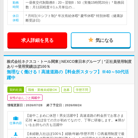
一昼夜交代制勤務8：20～翌朝8：50（実働15時間20分）* 勤務回
勤務
時間
数：月11回程度※1ヵ月単位の…
* 月8日(※シフト制)* 年次有給休暇* 慶弔休暇* 特別休暇（健康診
休日
休暇
断受診日)
求人詳細を見る
気になる
株式会社ネクスコ・トール関東 | NEXCO東日本グループ｜*正社員登用制度
あり⇒登用実績ほぼ100％
無理なく働ける！高速道路の【料金所スタッフ】※40～50代活
躍中
契約社員
職種・業種未経験OK
急募
学歴不問
女性のおしごと掲載中
情報更新日：2026/07/28
終了予定日：
2026/08/24
【途中こまめに休憩！男女活躍中】高速道路の料金所でお客さま
応対 ★ほぼ全ての方が初めてなので、丁寧に研修します。★障が
仕事内容
いをお持ちの方も活躍中
【未経験入社ほぼ100％】経験/年齢/学歴不問！◎再雇用制度で最