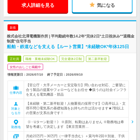
求人詳細を見る
気になる
新着
株式会社北澤電機製作所 | 平均勤続年数14.2年*完休2日*土日祝休み**退職金
制度*住宅手当
船舶・鉄道などを支える【ルート営業】*未経験OK*年休125日
正社員
職種・業種未経験OK
完全週休2日制
第二新卒歓迎
女性のおしごと掲載中
情報更新日：2026/07/10
終了予定日：
2026/09/10
【官公庁・大手メーカーと安定取引】問い合わせ対応、ご要望に
合う製品の提案やフォローなどをお任せ ◆扱うのは社会インフラ
仕事内容
を支える電気機器・部品
【未経験・第二新卒歓迎！人物重視の採用です】◎高卒以上・文
理不問◎電気系の基礎知識をお持ちの方は活かせます★7割以上
対象と
の営業が文系出身です！
なる方
《I・Uターン歓迎！》 ※原則、転勤はありません ※勤務地は希
望を考慮して決定します 【東京営業所…
勤務地
月給23万円～30万円（一律手当含む）＋賞与年2回※別途、子供