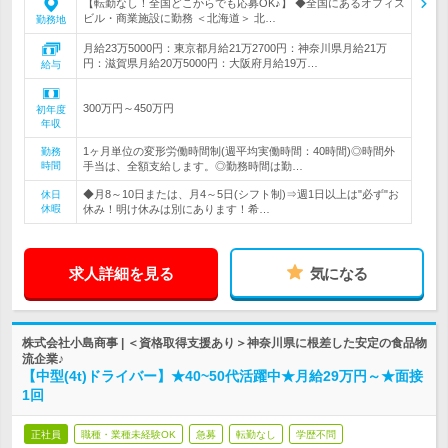
【転勤なし！全国どこからでも応募OK♪】 ◆全国にあるオフィス
ビル・商業施設に勤務 ＜北海道＞ 北…
勤務地
月給23万5000円：東京都月給21万2700円：神奈川県月給21万
円：滋賀県月給20万5000円：大阪府月給19万…
給与
300万円～450万円
初年度
年収
1ヶ月単位の変形労働時間制(週平均実働時間：40時間)◎時間外
勤務
時間
手当は、全額支給します。◎勤務時間は勤…
◆月8～10日または、月4～5日(シフト制)⇒週1日以上は"必ず"お
休日
休暇
休み！明け休みは別にあります！希…
求人詳細を見る
気になる
株式会社小島商事 | ＜資格取得支援あり＞神奈川県に根差した安定の食品物
流企業♪
【中型(4t)ドライバー】★40~50代活躍中★月給29万円～★面接
1回
正社員
職種・業種未経験OK
急募
転勤なし
学歴不問