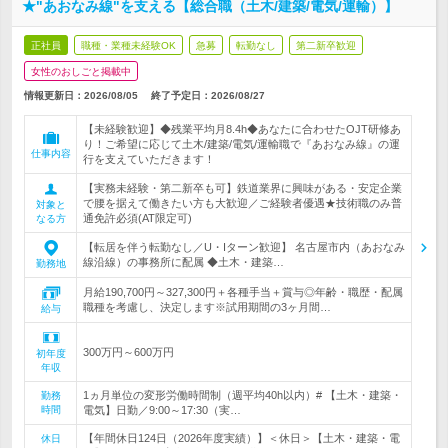
★"あおなみ線"を支える【総合職（土木/建築/電気/運輸）】
正社員
職種・業種未経験OK
急募
転勤なし
第二新卒歓迎
女性のおしごと掲載中
情報更新日：2026/08/05
終了予定日：
2026/08/27
【未経験歓迎】◆残業平均月8.4h◆あなたに合わせたOJT研修あ
り！ご希望に応じて土木/建築/電気/運輸職で『あおなみ線』の運
仕事内容
行を支えていただきます！
【実務未経験・第二新卒も可】鉄道業界に興味がある・安定企業
で腰を据えて働きたい方も大歓迎／ご経験者優遇★技術職のみ普
対象と
通免許必須(AT限定可)
なる方
【転居を伴う転勤なし／U・Iターン歓迎】 名古屋市内（あおなみ
線沿線）の事務所に配属 ◆土木・建築…
勤務地
月給190,700円～327,300円＋各種手当＋賞与◎年齢・職歴・配属
職種を考慮し、決定します※試用期間の3ヶ月間…
給与
300万円～600万円
初年度
年収
1ヵ月単位の変形労働時間制（週平均40h以内）# 【土木・建築・
勤務
時間
電気】日勤／9:00～17:30（実…
【年間休日124日（2026年度実績）】＜休日＞【土木・建築・電
休日