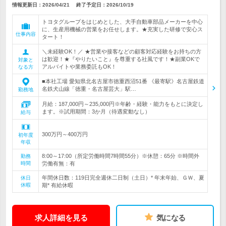
情報更新日：2026/04/21
終了予定日：
2026/10/19
トヨタグループをはじめとした、大手自動車部品メーカーを中心
に、生産用機械の営業をお任せします。★充実した研修で安心ス
仕事内容
タート！
＼未経験OK！／ ★営業や接客などの顧客対応経験をお持ちの方
は歓迎！★『やりたいこと』を尊重する社風です！★副業OKで
対象と
アルバイトや業務委託もOK！
なる方
■本社工場 愛知県北名古屋市徳重西沼51番 《最寄駅》名古屋鉄道
名鉄犬山線「徳重・名古屋芸大」駅…
勤務地
月給：187,000円～235,000円※年齢・経験・能力をもとに決定し
ます。※試用期間：3か月（待遇変動なし）
給与
300万円～400万円
初年度
年収
8:00～17:00（所定労働時間7時間55分）※休憩：65分 ※時間外
勤務
時間
労働有無：有
年間休日数：119日完全週休二日制（土日）* 年末年始、ＧＷ、夏
休日
休暇
期* 有給休暇
求人詳細を見る
気になる