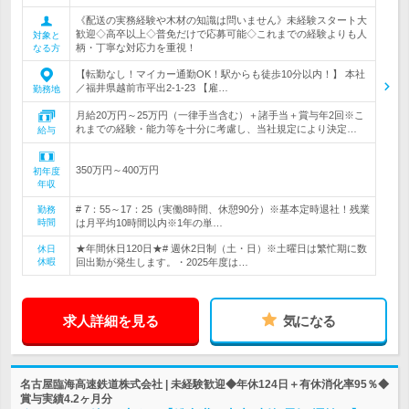
《配送の実務経験や木材の知識は問いません》未経験スタート大
歓迎◇高卒以上◇普免だけで応募可能◇これまでの経験よりも人
対象と
柄・丁寧な対応力を重視！
なる方
【転勤なし！マイカー通勤OK！駅からも徒歩10分以内！】 本社
／福井県越前市平出2-1-23 【雇…
勤務地
月給20万円～25万円（一律手当含む）＋諸手当＋賞与年2回※こ
れまでの経験・能力等を十分に考慮し、当社規定により決定…
給与
350万円～400万円
初年度
年収
# 7：55～17：25（実働8時間、休憩90分）※基本定時退社！残業
勤務
時間
は月平均10時間以内※1年の単…
★年間休日120日★# 週休2日制（土・日）※土曜日は繁忙期に数
休日
休暇
回出勤が発生します。・2025年度は…
求人詳細を見る
気になる
名古屋臨海高速鉄道株式会社 | 未経験歓迎◆年休124日＋有休消化率95％◆
賞与実績4.2ヶ月分