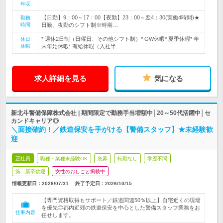
年収
【日勤】9：00～17：00【夜勤】23：00～翌4：30(実働4時間)★
勤務
時間
日勤、夜勤のシフト制※時期…
* 週休2日制（日曜日、その他シフト制）* GW休暇* 夏季休暇* 年
休日
休暇
末年始休暇* 有給休暇（入社半…
求人詳細を見る
気になる
新北斗警備保障株式会社 | 期間限定で勤務手当増額中│20～50代活躍中│セ
カンドキャリア◎
＼面接確約！／鉄道保安を手がける【警備スタッフ】★未経験歓
迎
正社員
職種・業種未経験OK
急募
転勤なし
学歴不問
第二新卒歓迎
女性のおしごと掲載中
情報更新日：2026/07/31
終了予定日：
2026/10/15
【専門資格取得もサポート／鉄道関連50％以上】自宅近くの現場
を優先◎都内近郊の鉄道保安を中心とした警備スタッフ業務をお
仕事内容
任せします。