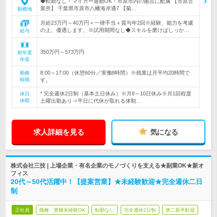
◆転勤なし・マイカー通勤OK・市原市内の拠点に配属 【市原営
業所】 千葉県市原市八幡海岸通7 【菊…
勤務地
月給23万円～40万円＋一律手当＋賞与年2回※経験、能力を考慮
の上、優遇します。※試用期間なし◆スキルを磨けばしっか…
給与
350万円～573万円
初年度
年収
8:00～17:00（休憩60分／実働8時間）※残業は月平均20時間で
勤務
時間
す。
* 完全週休2日制（基本土日休み）※月8～10日休み※月1回程度
休日
休暇
土曜出勤あり⇒平日に代休が取れる体制…
求人詳細を見る
気になる
株式会社三技 | 上場企業・有名企業のモノづくりを支える★副業OK★新オ
フィス
20代～50代活躍中！【提案営業】★未経験歓迎★完全週休二日
制
正社員
職種・業種未経験OK
転勤なし
完全週休2日制
第二新卒歓迎