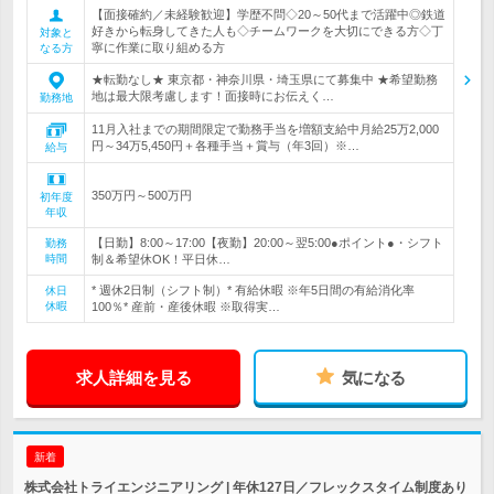
【面接確約／未経験歓迎】学歴不問◇20～50代まで活躍中◎鉄道
好きから転身してきた人も◇チームワークを大切にできる方◇丁
対象と
寧に作業に取り組める方
なる方
★転勤なし★ 東京都・神奈川県・埼玉県にて募集中 ★希望勤務
地は最大限考慮します！面接時にお伝えく…
勤務地
11月入社までの期間限定で勤務手当を増額支給中月給25万2,000
円～34万5,450円＋各種手当＋賞与（年3回）※…
給与
350万円～500万円
初年度
年収
【日勤】8:00～17:00【夜勤】20:00～翌5:00●ポイント●・シフト
勤務
時間
制＆希望休OK！平日休…
* 週休2日制（シフト制）* 有給休暇 ※年5日間の有給消化率
休日
休暇
100％* 産前・産後休暇 ※取得実…
求人詳細を見る
気になる
新着
株式会社トライエンジニアリング | 年休127日／フレックスタイム制度あり