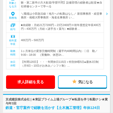
験・第二新卒の方大歓迎/学歴不問】設備管理の経験者は歓迎★自
対象と
社研修センターで学べる
なる方
＼職場は小田急沿線！地方への転勤はなし／ 新宿事務所・経堂事
務所・相模大野事務所・海老名事務所 い…
勤務地
■未経験：月給21万7200円～23万2400円※初年度想定年収400万
円～430万円（月給＋諸手当＋賞与）■経験者…
給与
400万円～500万円
初年度
年収
1ヶ月単位の変形労働時間制（週平均40時間以内）◇日 勤／
勤務
時間
9:00～18:00 （実働8h、休憩1h…
【年間120日】・・・年間休日115日＋特別休暇5日●週休2日制
休日
休暇
（月9日～10日がお休み／シフト制）…
求人詳細を見る
気になる
京成建設株式会社 | ★東証プライム上場グループ★転居を伴う転勤ナシ★賞
与年3回
鉄道・官庁案件で経験を活かす【土木施工管理】年休124日