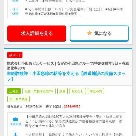
時間
イム制度（案件担当者等）もあります…
# ＼＼年間休日数：127日／／完全週休2日制（土日）■祝日■年末
休日
休暇
年始休暇■GW休暇■夏季休暇■慶弔…
求人詳細を見る
気になる
残り2日
株式会社小田急ビルサービス | 安定の小田急グループ/特別休暇年5日＋有給
消化率80％
未経験歓迎！小田急線の駅等を支える【鉄道施設の設備スタッ
フ】
正社員
職種・業種未経験OK
急募
転勤なし
学歴不問
第二新卒歓迎
情報更新日：2026/06/16
終了予定日：
2026/08/10
【小田急線の1日約180万人の利用者様が安全・安心・快適に使え
るよう設備を守る】駅等の鉄道施設の他各種設備の巡回点検・管
仕事内容
理など★チーム体制で協力
＊人柄重視！「鉄道の近くで働きたい」という方も歓迎＊【未経