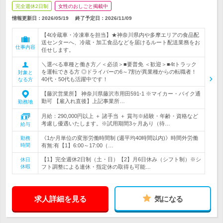
完全週休2日制
女性のおしごと掲載中
情報更新日：2026/05/19
終了予定日：
2026/11/09
【4t冷蔵車・冷凍車を担当】★神奈川県内や多摩エリアの食品配
送センターへ、冷蔵・加工食品などを届けるルート配送業務をお
仕事内容
任せします。
＼選べる車種と働き方／＜必須＞■要普免 ＜歓迎＞■4tトラック
を運転できる方 ◎ドライバーの6～7割が異業種からの転職者！
対象と
40代・50代も活躍中です！
なる方
【藤沢営業所】 神奈川県藤沢市用田591-1 ※マイカー・バイク通
勤可 【雇入れ直後】上記事業所…
勤務地
月給：290,000円以上 ＋ 諸手当 ＋ 賞与※経験・年齢・資格など
考慮し優遇いたします。※試用期間3ヶ月あり（待…
給与
《1か月単位の変形労働時間制 (週平均40時間以内)》時間外労働
勤務
時間
有無:有【1】6:00～17:00（…
【1】完全週休2日制（土・日）【2】月6日休み（シフト制）※シ
休日
休暇
フト調整による連休・指定休の取得も可能…
求人詳細を見る
気になる