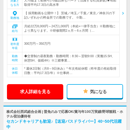
大70歳まで勤務可(70歳以降もパートで活躍する社員多数)★有給
対象と
取得平均17.3日の高水準
なる方
【 採用動画を公開中！】 茨城／埼玉／千葉／東京／神奈川の下
記いずれかの料金所での勤務です。 ※勤…
勤務地
月給22万8,000円～24万1,000円（本給+一律手当含）※勤務地に
より異なります。※研修期間2ヵ月～6ヵ月間（…
給与
300万円～350万円
初年度
年収
◆交替制の昼夜勤務・勤務時間：8:30～翌朝9:00（実働15.5H、
勤務
時間
休憩5H、仮眠4H）※三郷事業…
* 週休2日制（月8～9日休み）* 年次有給休暇（昨年度の有給取得
休日
休暇
日数：平均17.3日/年）※仕事終…
求人詳細を見る
気になる
株式会社西武総合企画 | 普免のみで応募OK/賞与年100万実績/野球観戦・ホ
テル宿泊優待有
セカンドキャリアも歓迎♪【送迎バスドライバー】40~50代活躍
中