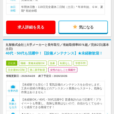
年間休日数：119日完全週休二日制（土日）* 年末年始、ＧＷ、夏
休日
休暇
期* 有給休暇
求人詳細を見る
気になる
丸智株式会社 | 大手メーカーと長年取引／有給取得率80％超／完休2日(基本
土日)
40代・50代も活躍中！【設備メンテナンス】★未経験歓迎！
正社員
職種・業種未経験OK
急募
転勤なし
学歴不問
完全週休2日制
第二新卒歓迎
女性のおしごと掲載中
情報更新日：2026/04/28
終了予定日：
2026/10/26
【未経験でも安心！】電気設備のメンテナンスをお任せします。
工具や資材の準備などのアシスタント業務からスタート。危険な
仕事内容
作業はありません！
【未経験OK／40代・50代活躍中】普通免許のみで応募可！プラ
イベートも尊重し、危険な業務はないので、自信がなくてもゆっ
対象と
くり成長できる職場です！
なる方