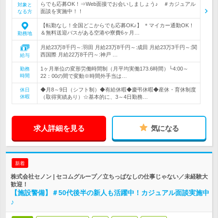
らでも応募OK！⇒Web面接でお会いしましょう♪ ＃カジュアル
対象と
面談を実施中！！
なる方
【転勤なし！全国どこからでも応募OK♪】 ＊マイカー通勤OK！
＆無料送迎バスがある空港や寮費6ヶ月…
勤務地
月給23万8千円～:羽田 月給23万8千円～:成田 月給23万3千円～:関
西国際 月給22万8千円～:神戸 …
給与
1ヶ月単位の変形労働時間制（月平均実働173.6時間）└4:00～
勤務
時間
22：00の間で変動※時間外手当は…
◆月8～9日（シフト制）◆有給休暇◆慶弔休暇◆産休・育休制度
休日
休暇
（取得実績あり）☆基本的に、3～4日勤務…
求人詳細を見る
気になる
新着
株式会社セノン | セコムグループ／立ちっぱなしの仕事じゃない／未経験大
歓迎！
【施設警備】＃50代後半の新人も活躍中！カジュアル面談実施中
♪