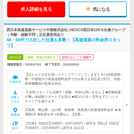
求人詳細を見る
気になる
西日本高速道路サービス中国株式会社 | NEXCO西日本100％出資グループ
｜年齢・経験不問｜正社員登用あり
40・50代で入社した社員も多数！【高速道路の料金所スタッ
フ】
契約社員
職種・業種未経験OK
女性のおしごと掲載中
情報更新日：2026/07/31
終了予定日：
2026/09/03
【ほとんどが正社員へステップアップしています】月11回程度勤
務！中国地方の高速道路料金所でのお客さま対応及びETC、自動
仕事内容
精算機機器の監視を担当。
【 女性スタッフも活躍中！経験・性別も問いません 】■研修制度
が整い未経験スタートでも安心 ■第2の人生～定年までじっくり
対象と
キャリアを築けます
なる方
広島県、岡山県、山口県、島根県、鳥取県の高速道路料金所 ★車
通勤OK ★転居を伴う転勤なし 【広島…
勤務地
【広島】月給22万1000円～24万1000円＋諸手当【岡山】月給22
万3000円～23万4000円＋諸手当【山口】…
給与