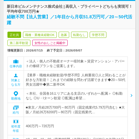
新日本ビルメンテナンス株式会社 | 高収入・プライベートどちらも実現可！
平均年収700万円★
経験不問【法人営業】／1年目から月収51.8万円可／20～50代活
躍
正社員
職種・業種未経験OK
急募
転勤なし
学歴不問
第二新卒歓迎
女性のおしごと掲載中
情報更新日：2026/07/15
終了予定日：
2026/09/07
＜法人・個人の不動産オーナー様対象＞賃貸マンション・アパー
トの修繕プランをご提案します。
仕事内容
【業界・職種未経験歓迎/学歴不問】人柄重視◎人と関わることが
好きな方歓迎！これまでの経験を問わず活躍できます◆20～50代
対象と
男女活躍中◆第二新卒OK
なる方
＜本社、全国各16エリアにある支店のいずれかへ配属＞ ◎転勤
なし ◎U・Iターン歓迎 ◎配属は希望…
勤務地
■東京／月給28万700円～80万円（固定残業代5.79万円含む）■大
阪／月給26万8200円～80万円（固定残業代…
給与
400万円～720万円
初年度
年収