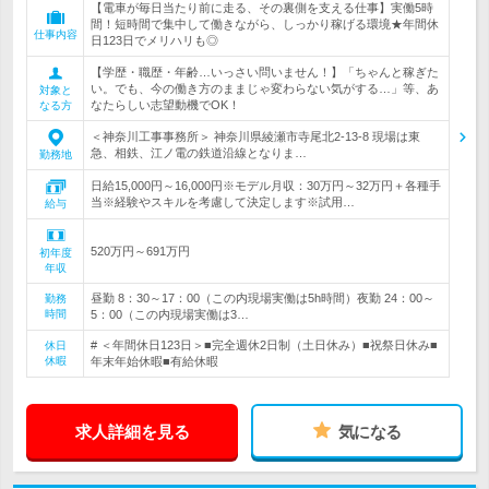
【電車が毎日当たり前に走る、その裏側を支える仕事】実働5時
間！短時間で集中して働きながら、しっかり稼げる環境★年間休
仕事内容
日123日でメリハリも◎
【学歴・職歴・年齢…いっさい問いません！】「ちゃんと稼ぎた
い。でも、今の働き方のままじゃ変わらない気がする…」等、あ
対象と
なたらしい志望動機でOK！
なる方
＜神奈川工事事務所＞ 神奈川県綾瀬市寺尾北2-13-8 現場は東
急、相鉄、江ノ電の鉄道沿線となりま…
勤務地
日給15,000円～16,000円※モデル月収：30万円～32万円＋各種手
当※経験やスキルを考慮して決定します※試用…
給与
520万円～691万円
初年度
年収
昼勤 8：30～17：00（この内現場実働は5h時間）夜勤 24：00～
勤務
時間
5：00（この内現場実働は3…
# ＜年間休日123日＞■完全週休2日制（土日休み）■祝祭日休み■
休日
休暇
年末年始休暇■有給休暇
求人詳細を見る
気になる