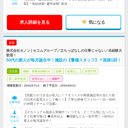
休暇
暇】* 有給休暇* 慶弔休暇* 産休・…
求人詳細を見る
気になる
新着
株式会社セノン | セコムグループ／立ちっぱなしの仕事じゃない／未経験大
歓迎！
50代の新人が毎月誕生中！施設の【警備スタッフ】＊面接1回！
正社員
職種・業種未経験OK
急募
転勤なし
学歴不問
第二新卒歓迎
女性のおしごと掲載中
情報更新日：2026/07/13
終了予定日：
2026/09/10
【気配りができるが収入に！？オフィスや商業施設等の当たり前
の日常の監視人として働く！】丁寧な研修でフォロー！20～60代
仕事内容
の仲間とチームで活躍♪
【＃カジュアル面談も実施中！いつでも・どこでも気になったら
すぐ応募可能♪】◆高卒以上 ◆経験なども一切不問！⇒50代の
対象と
新人が毎月誕生中！
なる方