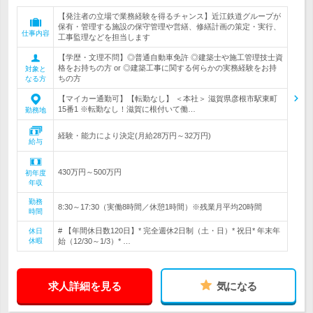
【発注者の立場で業務経験を得るチャンス】近江鉄道グループが
保有・管理する施設の保守管理や営繕、修繕計画の策定・実行、
仕事内容
工事監理などを担当します
【学歴・文理不問】◎普通自動車免許 ◎建築士や施工管理技士資
格をお持ちの方 or ◎建築工事に関する何らかの実務経験をお持
対象と
ちの方
なる方
【マイカー通勤可】【転勤なし】 ＜本社＞ 滋賀県彦根市駅東町
15番1 ※転勤なし！滋賀に根付いて働…
勤務地
経験・能力により決定(月給28万円～32万円)
給与
430万円～500万円
初年度
年収
勤務
8:30～17:30（実働8時間／休憩1時間）※残業月平均20時間
時間
# 【年間休日数120日】* 完全週休2日制（土・日）* 祝日* 年末年
休日
休暇
始（12/30～1/3）* …
求人詳細を見る
気になる