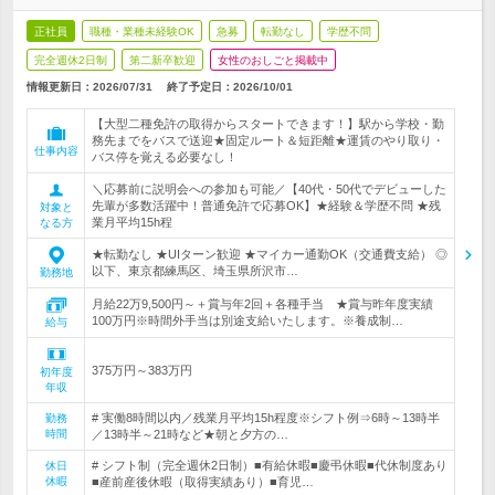
正社員
職種・業種未経験OK
急募
転勤なし
学歴不問
完全週休2日制
第二新卒歓迎
女性のおしごと掲載中
情報更新日：2026/07/31
終了予定日：
2026/10/01
【大型二種免許の取得からスタートできます！】駅から学校・勤
務先までをバスで送迎★固定ルート＆短距離★運賃のやり取り・
仕事内容
バス停を覚える必要なし！
＼応募前に説明会への参加も可能／【40代・50代でデビューした
先輩が多数活躍中！普通免許で応募OK】★経験＆学歴不問 ★残
対象と
業月平均15h程
なる方
★転勤なし ★UIターン歓迎 ★マイカー通勤OK（交通費支給） ◎
以下、東京都練馬区、埼玉県所沢市…
勤務地
月給22万9,500円～＋賞与年2回＋各種手当 ★賞与昨年度実績
100万円※時間外手当は別途支給いたします。※養成制…
給与
375万円～383万円
初年度
年収
# 実働8時間以内／残業月平均15h程度※シフト例⇒6時～13時半
勤務
時間
／13時半～21時など★朝と夕方の…
# シフト制（完全週休2日制）■有給休暇■慶弔休暇■代休制度あり
休日
休暇
■産前産後休暇（取得実績あり）■育児…