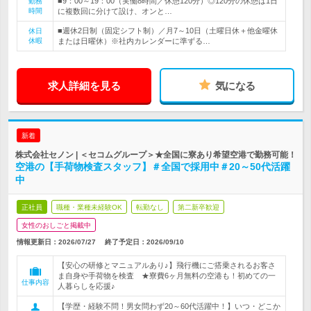
■9：00～19：00（実働8時間／休憩120分）◎120分の休憩は1日
勤務
時間
に複数回に分けて設け、オンと…
■週休2日制（固定シフト制）／月7～10日（土曜日休＋他金曜休
休日
休暇
または日曜休）※社内カレンダーに準ずる…
求人詳細を見る
気になる
新着
株式会社セノン | ＜セコムグループ＞★全国に寮あり希望空港で勤務可能！
空港の【手荷物検査スタッフ】＃全国で採用中＃20～50代活躍
中
正社員
職種・業種未経験OK
転勤なし
第二新卒歓迎
女性のおしごと掲載中
情報更新日：2026/07/27
終了予定日：
2026/09/10
【安心の研修とマニュアルあり♪】飛行機にご搭乗されるお客さ
ま自身や手荷物を検査 ★寮費6ヶ月無料の空港も！初めての一
仕事内容
人暮らしを応援♪
【学歴・経験不問！男女問わず20～60代活躍中！】いつ・どこか