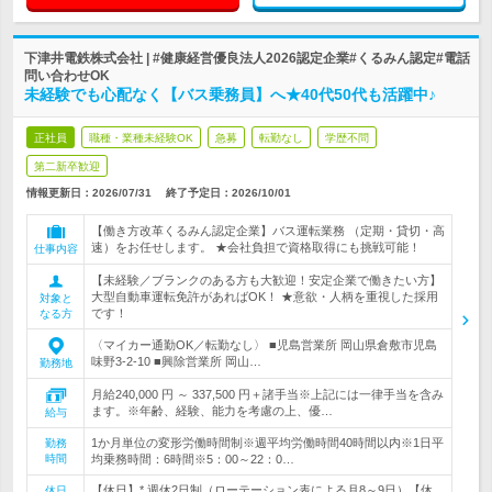
下津井電鉄株式会社 | #健康経営優良法人2026認定企業#くるみん認定#電話
問い合わせOK
未経験でも心配なく【バス乗務員】へ★40代50代も活躍中♪
正社員
職種・業種未経験OK
急募
転勤なし
学歴不問
第二新卒歓迎
情報更新日：2026/07/31
終了予定日：
2026/10/01
【働き方改革くるみん認定企業】バス運転業務 （定期・貸切・高
速）をお任せします。 ★会社負担で資格取得にも挑戦可能！
仕事内容
【未経験／ブランクのある方も大歓迎！安定企業で働きたい方】
大型自動車運転免許があればOK！ ★意欲・人柄を重視した採用
対象と
です！
なる方
〈マイカー通勤OK／転勤なし〉 ■児島営業所 岡山県倉敷市児島
味野3-2-10 ■興除営業所 岡山…
勤務地
月給240,000 円 ～ 337,500 円＋諸手当※上記には一律手当を含み
ます。※年齢、経験、能力を考慮の上、優…
給与
1か月単位の変形労働時間制※週平均労働時間40時間以内※1日平
勤務
時間
均乗務時間：6時間※5：00～22：0…
【休日】* 週休2日制（ローテーション表による月8～9日）【休
休日