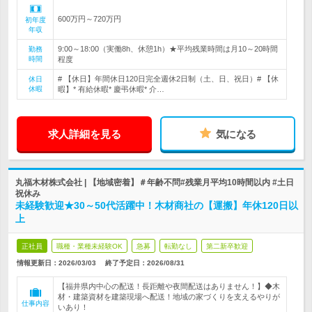
600万円～720万円
初年度
年収
9:00～18:00（実働8h、休憩1h）★平均残業時間は月10～20時間
勤務
時間
程度
# 【休日】年間休日120日完全週休2日制（土、日、祝日）# 【休
休日
休暇
暇】* 有給休暇* 慶弔休暇* 介…
求人詳細を見る
気になる
丸福木材株式会社 | 【地域密着】＃年齢不問#残業月平均10時間以内 #土日
祝休み
未経験歓迎★30～50代活躍中！木材商社の【運搬】年休120日以
上
正社員
職種・業種未経験OK
急募
転勤なし
第二新卒歓迎
情報更新日：2026/03/03
終了予定日：
2026/08/31
【福井県内中心の配送！長距離や夜間配送はありません！】◆木
材・建築資材を建築現場へ配送！地域の家づくりを支えるやりが
仕事内容
いあり！