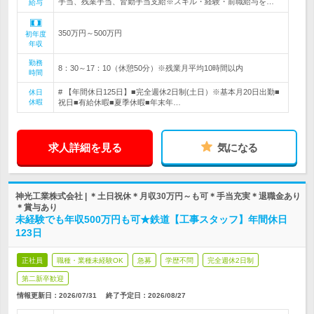
手当、残業手当、皆勤手当支給※スキル・経験・前職給与を…
給与
350万円～500万円
初年度
年収
勤務
8：30～17：10（休憩50分）※残業月平均10時間以内
時間
# 【年間休日125日】■完全週休2日制(土日）※基本月20日出勤■
休日
休暇
祝日■有給休暇■夏季休暇■年末年…
求人詳細を見る
気になる
神光工業株式会社 | ＊土日祝休＊月収30万円～も可＊手当充実＊退職金あり
＊賞与あり
未経験でも年収500万円も可★鉄道【工事スタッフ】年間休日
123日
正社員
職種・業種未経験OK
急募
学歴不問
完全週休2日制
第二新卒歓迎
情報更新日：2026/07/31
終了予定日：
2026/08/27