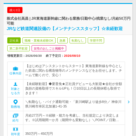
残り2日
株式会社高昌 | JR東海道新幹線に関わる業務/日勤中心/残業なし/月給50万円
可能
JRなど鉄道関連設備の【メンテナンススタッフ】☆未経歓迎
正社員
職種・業種未経験OK
急募
転勤なし
学歴不問
第二新卒歓迎
女性のおしごと掲載中
情報更新日：2026/06/30
終了予定日：
2026/08/10
【はじめはアシスタントからスタート】東海道新幹線を中心とし
た鉄道に関わる構造物等のメンテナンスなどをお任せします。チ
仕事内容
ームで動くので、安心！
【未経験歓迎】◆要普免★正社員デビューも大歓迎★会社が全額
負担の資格取得でスキルUPも！◎10日以上の長期休暇も取得で
対象と
きます！
なる方
＼転勤なし・バイク通勤可能・「新川崎駅より徒歩8分／ 神奈川
県川崎市幸区北加瀬1-41-35
勤務地
月給27万円～※経験・能力を考慮し、当社規定により決定しま
す。※試用期間一か月（期間中も変動なし）＼POINT／日勤…
給与
350万円～450万円
初年度