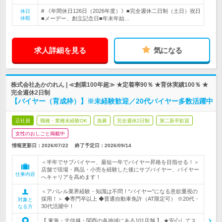
# 《年間休日126日（2026年度）》■完全週休二日制（土日）祝日
休日
休暇
■メーデー、創立記念日■年末年始…
求人詳細を見る
気になる
株式会社あかのれん | ≪創業100年超≫ ★定着率90％ ★育休実績100％ ★
完全週休2日制
【バイヤー（育成枠）】※未経験歓迎／20代バイヤー多数活躍中
正社員
職種・業種未経験OK
急募
完全週休2日制
第二新卒歓迎
女性のおしごと掲載中
情報更新日：2026/07/22
終了予定日：
2026/09/14
＜半年でサブバイヤー、最短一年でバイヤー昇格を目指せる！＞
店舗で現場・商品・小売を経験した後にサブバイヤー、バイヤー
仕事内容
へキャリアを高めます！
＜アパレル業界経験・知識は不問！“バイヤー”になる意欲重視の
採用！＞ ◆専門卒以上 ◆普通自動車免許（AT限定可） ※20代・
対象と
30代活躍中！
なる方
【 東海・北信越・関西の各地域にある101店舗 】 ★安心してス