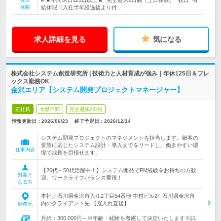
# ★年間休日125日以上★* 完全週休2日制（土日休み）* 祝日* 有
休日
休暇
給休暇（入社半年経過後より付…
求人詳細を見る
気になる
株式会社システム創造研究所 | 技術力と人材育成が強み｜年休125日＆フレ
ックス勤務OK
金沢エリア【システム開発プロジェクトマネージャー】
正社員
学歴不問
完全週休2日制
情報更新日：2026/06/23
終了予定日：
2026/12/14
システム開発プロジェクトのマネジメントを担当します。顧客の
要望に応じたシステム設計・導入までをリードし、働きやすい環
仕事内容
境で成長を目指せます。
【20代～50代活躍中！】システム開発でPM経験をお持ちの方歓
対象と
迎。ワークライフバランス重視！
なる方
本社／石川県金沢市入江2丁目54番地 中村ビル2F 石川県金沢市
内のクライアント先 【雇入れ直後】…
勤務地
月給：300,000円～※年齢・経験を考慮して決定いたします※試