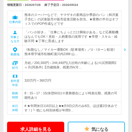
情報更新日：2026/07/28
終了予定日：
2026/09/24
熊本のスーパーなどで、ヤマザキの新商品や季節のパン（和洋菓
子含む）の試食販売や販売促進活動を担当。★業務の半分はオフ
仕事内容
ィスでのPOP作成などです
「パンが好き」「仕事にちょっとだけ興味がある」など応募動機
はなんでもOK！意欲・人柄重視の採用です ★学歴・スキル・経
対象と
験不問 ★丁寧に育成します
なる方
《転勤なし／マイカー通勤OK（駐車場有）／U・Iターン歓迎》
熊本県宇城市松橋町浦川内2388 山…
勤務地
月給／200,300円～244,440円(入社時の年齢による)※試用期間2
ヶ月(同条件)【25歳独身、残業25h/月…
給与
320万円～360万円
初年度
年収
8：15～17：15(休憩60分)※業務都合により時差出勤、残業の可
勤務
時間
能性あり
# ★年間休日116日以上★■月9日(2月のみ8日。ほぼ週2日休みで
休日
休暇
す！)┗ 他にも特別休暇が年間9…
求人詳細を見る
気になる