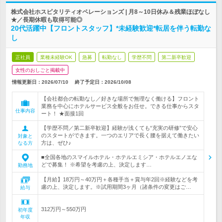
株式会社ホスピタリティオペレーションズ | 月8～10日休み＆残業ほぼなし
★／長期休暇も取得可能◎
20代活躍中【フロントスタッフ】*未経験歓迎*転居を伴う転勤な
し
正社員
業種未経験OK
急募
転勤なし
学歴不問
第二新卒歓迎
女性のおしごと掲載中
情報更新日：2026/07/10
終了予定日：
2026/10/08
【会社都合の転勤なし／好きな場所で無理なく働ける】フロント
業務を中心にホテルサービス全般をお任せ。できる仕事からスタ
仕事内容
ート！ ★面接1回
【学歴不問／第二新卒歓迎】経験が浅くても“充実の研修”で安心
のスタートができます。一つのエリアで長く腰を据えて働きたい
対象と
方は、ぜひ♪
なる方
■全国各地のスマイルホテル・ホテルエミシア・ホテルエノエな
どで募集！ ※希望を考慮の上、決定します…
勤務地
【月給】18万円～40万円＋各種手当＋賞与年2回※経験などを考
慮の上、決定します。※試用期間3ヶ月（諸条件の変更はご…
給与
312万円～550万円
初年度
年収