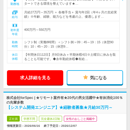
タートできる環境を整えています★…
勤務地
月給27万円～35万円 ＋ 各種手当＋ 賞与年2回（年4ヶ月の支給実
績）※年齢、経験、能力などを考慮の上、優遇します…
給与
400万円～550万円
初年度
年収
シフト制（実働8時間）＜シフト例＞09：45～19：15（休憩90
勤務
時間
分）10：45～20：15（休憩9…
【年間休日112日】月9日休み＋半期休暇4日※土曜日に休みを取
休日
休暇
ることも可能です。◆永年勤続休暇◆有給…
求人詳細を見る
気になる
株式会社forSpec | ★リモート案件有★20代の男女活躍中★有休消化100％
の先輩多数
【システム開発エンジニア】★経験者募集★月給30万円～
正社員
学歴不問
完全週休2日制
女性のおしごと掲載中
情報更新日：2026/06/16
終了予定日：
2026/12/07