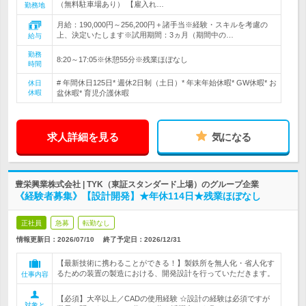
（無料駐車場あり） 【雇入れ…
勤務地
月給：190,000円～256,200円＋諸手当※経験・スキルを考慮の
上、決定いたします※試用期間：3ヵ月（期間中の…
給与
勤務
8:20～17:05※休憩55分※残業ほぼなし
時間
# 年間休日125日* 週休2日制（土日）* 年末年始休暇* GW休暇* お
休日
休暇
盆休暇* 育児介護休暇
求人詳細を見る
気になる
豊栄興業株式会社 | TYK（東証スタンダード上場）のグループ企業
《経験者募集》【設計開発】★年休114日★残業ほぼなし
正社員
急募
転勤なし
情報更新日：2026/07/10
終了予定日：
2026/12/31
【最新技術に携わることができる！】製鉄所を無人化・省人化す
るための装置の製造における、開発設計を行っていただきます。
仕事内容
【必須】大卒以上／CADの使用経験 ☆設計の経験は必須ですが
対象と