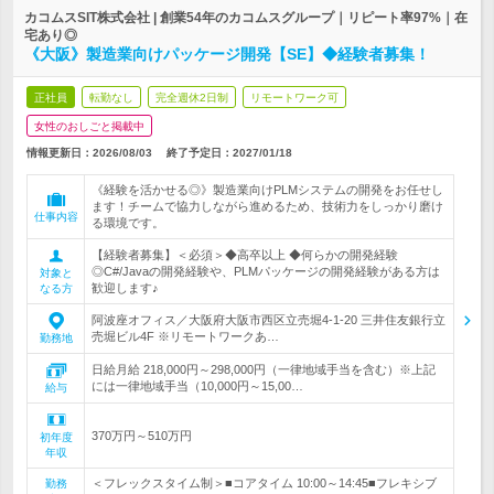
カコムスSIT株式会社 | 創業54年のカコムスグループ｜リピート率97%｜在
宅あり◎
《大阪》製造業向けパッケージ開発【SE】◆経験者募集！
正社員
転勤なし
完全週休2日制
リモートワーク可
女性のおしごと掲載中
情報更新日：2026/08/03
終了予定日：
2027/01/18
《経験を活かせる◎》製造業向けPLMシステムの開発をお任せし
ます！チームで協力しながら進めるため、技術力をしっかり磨け
仕事内容
る環境です。
【経験者募集】＜必須＞◆高卒以上 ◆何らかの開発経験
◎C#/Javaの開発経験や、PLMパッケージの開発経験がある方は
対象と
歓迎します♪
なる方
阿波座オフィス／大阪府大阪市西区立売堀4-1-20 三井住友銀行立
売堀ビル4F ※リモートワークあ…
勤務地
日給月給 218,000円～298,000円（一律地域手当を含む）※上記
には一律地域手当（10,000円～15,00…
給与
370万円～510万円
初年度
年収
＜フレックスタイム制＞■コアタイム 10:00～14:45■フレキシブ
勤務