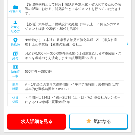
【管理職候補として採用】製鉄所を無人化・省人化するための装
置の製造における、開発設計とマネジメントを行っていただきま
仕事内容
す。
【必須】大卒以上／機械設計の経験（3年以上）／何らかのマネ
対象と
ジメント経験 ☆20代・30代も活躍中！
なる方
★転勤なし ＜本社＞ 岐阜県多治見市脇之島町1-21 【雇入れ直
後】上記事業所 【変更の範囲】会社…
勤務地
月給270,000円～350,000円※残業代は別途支給します※経験・ス
キルを考慮のうえ決定します※試用期間6ヶ月（…
給与
550万円～650万円
初年度
年収
# ＜1年単位の変形労働時間制＞* 平均労働時間：週40時間以内*
勤務
時間
基本的な勤務時間帯：8:00～1…
＜年間休日114日＞* 週休2日制（土・日・祝）※会社カレンダー
休日
休暇
による* GW休暇* 夏季休暇* 年…
求人詳細を見る
気になる