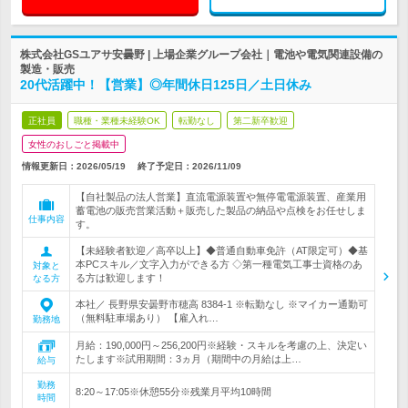
株式会社GSユアサ安曇野 | 上場企業グループ会社｜電池や電気関連設備の
製造・販売
20代活躍中！【営業】◎年間休日125日／土日休み
正社員
職種・業種未経験OK
転勤なし
第二新卒歓迎
女性のおしごと掲載中
情報更新日：2026/05/19
終了予定日：
2026/11/09
【自社製品の法人営業】直流電源装置や無停電電源装置、産業用
蓄電池の販売営業活動＋販売した製品の納品や点検をお任せしま
仕事内容
す。
【未経験者歓迎／高卒以上】◆普通自動車免許（AT限定可）◆基
本PCスキル／文字入力ができる方 ◇第一種電気工事士資格のあ
対象と
る方は歓迎します！
なる方
本社／ 長野県安曇野市穂高 8384-1 ※転勤なし ※マイカー通勤可
（無料駐車場あり） 【雇入れ…
勤務地
月給：190,000円～256,200円※経験・スキルを考慮の上、決定い
たします※試用期間：3ヵ月（期間中の月給は上…
給与
勤務
8:20～17:05※休憩55分※残業月平均10時間
時間