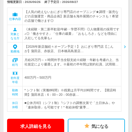
情報更新日：2026/06/26
終了予定日：
2026/08/27
【人気の絶えないおにぎり専門店のオープニング★調理・販売な
どの店舗運営・商品企画】新店舗＆海外展開のチャンスも！希望
仕事内容
の店舗で働けます◎
《未経験・第二新卒歓迎/年齢・学歴不問》◎人物重視の採用です
♪◎「働きやすさ」「仕事の裁量」「おもしろさ」などを理由に
対象と
入社してる先輩も♪
なる方
【2026年新店舗続々オープン予定！】 おにぎり専門店【こん
が】蒲田店、赤坂店、 日本橋高島屋店…
勤務地
月給25万円～＋時間外手当全額支給※経験・年齢を考慮の上、当
社規定により優遇します。※最初の半年間は契約社員、試用期…
給与
400万円～500万円
初年度
年収
* シフト制（実働8時間）※残業は月平均10時間です。【開店時
勤務
時間
間】蒲田本店：6：00～20：00赤坂…
■公休月8日（シフト制）└シフトの調整次第で「土日休み」や
休日
休暇
「連休取得」も可能です！* 有給休暇*夏季…
求人詳細を見る
気になる