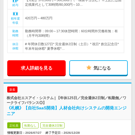
【月給】370,000円～500,000円（一律諸手当含む）※上記には固
定残業代として30時間/80,000円～10…
給与
420万円～480万円
初年度
年収
勤務時間帯：09:00～17:30休憩時間：60分時間外労働有無：有
勤務
時間
（月平均30時間）
# 年間休日数127日* 完全週休2日制（土日）* 祝日* 創立記念日*
休日
休暇
年末年始休暇* 夏季休暇*…
求人詳細を見る
気になる
新着
株式会社エスアイ・システム | 【年休125日／完全週休2日制／転勤無／ワ
ークライフバランス◎】
《札幌》【自社SaaS開発】人材会社向けシステムの開発エンジ
ニア
正社員
転勤なし
完全週休2日制
情報更新日：2026/07/27
終了予定日：
2026/12/28