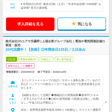
# 年間休日125日* 週休2日制（土日）* 年末年始休暇* GW休暇* お
休日
休暇
盆休暇* 育児介護休暇
求人詳細を見る
気になる
株式会社GSユアサ安曇野 | 上場企業グループ会社｜電池や電気関連設備の
製造・販売
20代活躍中！【技術】◎年間休日125日／土日休み
正社員
業種未経験OK
転勤なし
第二新卒歓迎
女性のおしごと掲載中
情報更新日：2026/05/19
終了予定日：
2026/11/09
【バッテリーメーカーでの設計／サポート体制も整っているので
安心】バッテリーの総合メーカーである当社で生産技術者をお任
仕事内容
せします。
【経験を活かして活躍】◆機械設計の実務経験◆基本PCスキル
／文字入力ができる方◆CADの使用経験 ◎残業ほぼ無し／転勤
対象と
なし／中途入社は半数以上！
なる方
本社／ 長野県安曇野市穂高 8384-1 ※転勤なし ※マイカー通勤可