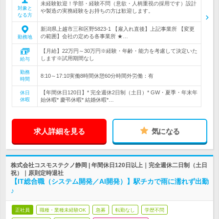
未経験歓迎！学部・経験不問（意欲・人柄重視の採用です）設計
対象と
や製造の実務経験をお持ちの方は歓迎します。
なる方
新潟県上越市三和区野5823-1 【雇入れ直後】上記事業所 【変更
の範囲】会社の定める各事業所 ★…
勤務地
【月給】22万円～30万円※経験・年齢・能力を考慮して決定いた
します※試用期間なし
給与
勤務
8:10～17:10実働8時間休憩60分時間外労働：有
時間
【年間休日120日】* 完全週休2日制（土日）* GW・夏季・年末年
休日
休暇
始休暇* 慶弔休暇* 結婚休暇*…
求人詳細を見る
気になる
株式会社コスモステクノ静岡 | 年間休日120日以上｜完全週休二日制（土日
祝）｜原則定時退社
【IT総合職（システム開発／AI開発）】駅チカで雨に濡れず出勤
♪
正社員
職種・業種未経験OK
急募
転勤なし
学歴不問