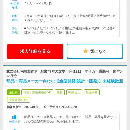
700万円～2500万円
初年度
年収
10:00～19:00 または 9：00～18：00（実働8時間／休憩60分）#
勤務
時間
★残業ほぼなし！平…
# ＼有給消化率85.7%！／5日以上の連続休暇も取得OK♪* 週休2
休日
休暇
日制┗自己申告のシフト制※完全…
求人詳細を見る
気になる
株式会社南雲製作所 | 創業79年の歴史｜完休2日｜マイカー通勤可｜賞与5
ヶ月分
部品・商品メーカー向けの【金型開発(設計・開発)】未経験歓迎
正社員
職種・業種未経験OK
急募
転勤なし
学歴不問
完全週休2日制
情報更新日：2026/05/01
終了予定日：
2026/10/29
部品メーカーや製品メーカー等に向けて、部品・製品を量産する
ための金型の開発設計をお任せします。
仕事内容