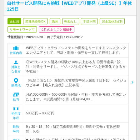
自社サービス開発にも挑戦【WEBアプリ開発（上級SE）】年休
125日
正社員
業種未経験OK
急募
転勤なし
学歴不問
完全週休2日制
リモートワーク可
女性のおしごと掲載中
情報更新日：2026/03/20
終了予定日：
2026/09/17
WEBアプリ・クラウドシステムの開発をリードするフルスタック
エンジニアとして、設計・開発・保守を一貫して担当します。
仕事内容
◎WEBシステム開発の経験が10年以上ある方 ◎要件定義・設
計・開発をリードし、ビジネス視点でサービスを最適化できる方
対象と
を歓迎！
なる方
《転勤当面なし》 愛知県名古屋市中区大須四丁目1-18 セイジョ
ウビル4F 【雇入れ直後】上記事業…
勤務地
月給300,000円～500,000円※経験・年齢・能力を考慮して決定い
たします。※試用期間3ヶ月（月給284,00…
給与
500万円～900万円
初年度
年収
9：30～18：30（所定労働時間8時間）時間外労働：有休憩時
勤務
時間
間：60分