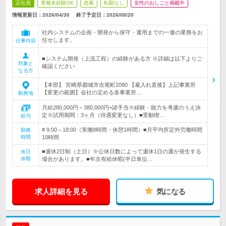
正社員
業種未経験OK
急募
転勤なし
女性のおしごと掲載中
情報更新日：2026/04/30
終了予定日：
2026/08/20
社内システムの企画・開発から保守・運用までの一連の業務をお
任せします。
仕事内容
■システム開発（上流工程）の経験がある方 ※詳細は以下よりご
対象と
確認ください
なる方
【本部】 宮崎県都城市吉尾町2080 【雇入れ直後】上記事業所
【変更の範囲】会社の定める各事業所…
勤務地
月給280,000円～380,000円+諸手当※経験・能力を考慮のうえ決
定※試用期間：3ヶ月（待遇変更なし）■受動喫…
給与
# 9:00～18:00（実働8時間・休憩1時間）■月平均所定外労働時間
勤務
時間
10時間
■週休2日制（土日）※公休日数によって週休1日の週が発生する
休日
休暇
場合があります。■年次有給休暇(半日単位…
求人詳細を見る
気になる