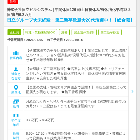
新着
株式会社日立ビルシステム | 年間休日126日/土日祝休み/有休消化平均18.2
日/賞与6.2カ月
日立グループ★未経験・第二新卒歓迎★20代活躍中！【総合職】
正社員
職種・業種未経験OK
急募
完全週休2日制
第二新卒歓迎
情報更新日：2026/07/06
終了予定日：
2026/10/15
【研修施設での手厚い教育体制あり！】希望に応じて、施工管理/
ビルソリューション/営業技術/現場代理人/設計のいずれかをお任
仕事内容
せ★平均勤続年数19.9年
【未経験・第二新卒歓迎】◆高卒以上(文理不問)◆キャリアチェ
ンジしたい方歓迎★男女育休実績あり、育休取得者の職場支援制
対象と
度あり★充実した福利厚生
なる方
【全国の支社・管轄エリア内拠点で活躍！】 ※担当業務によって
配属先が異なります。 ◆施工管理 関東…
勤務地
月給22.5万円～48.4万円＋諸手当＋賞与年2回（2026年度:賞与6.2
カ月分）※上記はあくまでも最低保証給です…
給与
336万円～864万円
初年度
年収
8:50～17:20（実働7時間45分・休憩45分）※勤務拠点・業務によ
勤務
時間
って変動あり※残業月平均20…