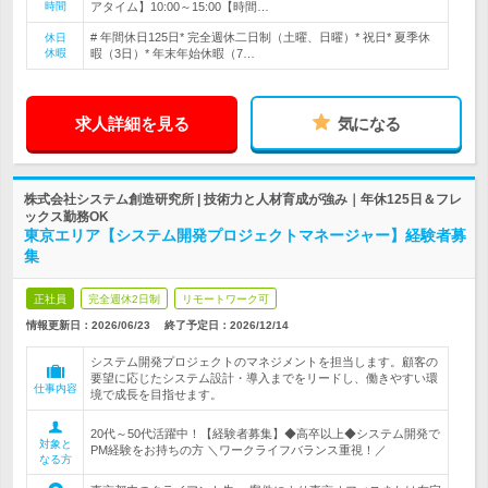
時間
アタイム】10:00～15:00【時間…
# 年間休日125日* 完全週休二日制（土曜、日曜）* 祝日* 夏季休
休日
休暇
暇（3日）* 年末年始休暇（7…
求人詳細を見る
気になる
株式会社システム創造研究所 | 技術力と人材育成が強み｜年休125日＆フレ
ックス勤務OK
東京エリア【システム開発プロジェクトマネージャー】経験者募
集
正社員
完全週休2日制
リモートワーク可
情報更新日：2026/06/23
終了予定日：
2026/12/14
システム開発プロジェクトのマネジメントを担当します。顧客の
要望に応じたシステム設計・導入までをリードし、働きやすい環
仕事内容
境で成長を目指せます。
20代～50代活躍中！【経験者募集】◆高卒以上◆システム開発で
対象と
PM経験をお持ちの方 ＼ワークライフバランス重視！／
なる方