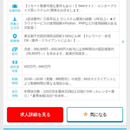
【リモート勤務可能な案件もあり！】Webサイト・エンタープラ
イズ系システムの 開発をお任せします。
仕事内容
《必須要件》◎高卒以上 ◎システム開発の経験（2年以上）★ク
ラウドサービスの使用経験やPython、PHPなどの使用経験がある
対象と
方歓迎！
なる方
東京都千代田区神田須田町1-5KSビル9F 【テレワーク・在宅
OK（案件・クライアントによる）】…
勤務地
月給：300,000円～600,000円※給与には30時間分の固定残業代
（56,963円～）を含みます。超過分別途支…
給与
420万円～840万円
初年度
年収
10:00～19:00（実働：8時間/日）※休憩：60分※クライアントに
勤務
時間
より勤務時間が異なる場合があ…
年間休日数：120日完全週休2日制(土日祝)* GW（カレンダー通
休日
休暇
り）* 夏季休暇(3日)* 年末年…
求人詳細を見る
気になる