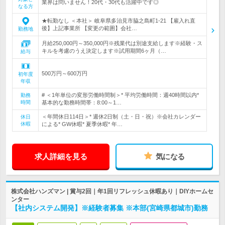
業界は問いません！20代・30代も活躍中です◎
なる方
★転勤なし ＜本社＞ 岐阜県多治見市脇之島町1-21 【雇入れ直
後】上記事業所 【変更の範囲】会社…
勤務地
月給250,000円～350,000円※残業代は別途支給します※経験・ス
キルを考慮のうえ決定します※試用期間6ヶ月（…
給与
500万円～600万円
初年度
年収
# ＜1年単位の変形労働時間制＞* 平均労働時間：週40時間以内*
勤務
時間
基本的な勤務時間帯：8:00～1…
＜年間休日114日＞* 週休2日制（土・日・祝）※会社カレンダー
休日
休暇
による* GW休暇* 夏季休暇* 年…
求人詳細を見る
気になる
株式会社ハンズマン | 賞与2回｜年1回リフレッシュ休暇あり｜DIYホームセ
ンター
【社内システム開発】※経験者募集 ※本部(宮崎県都城市)勤務