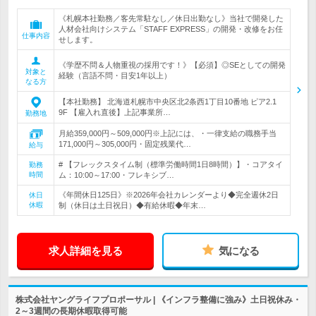
《札幌本社勤務／客先常駐なし／休日出勤なし》当社で開発した
人材会社向けシステム「STAFF EXPRESS」の開発・改修をお任
仕事内容
せします。
《学歴不問＆人物重視の採用です！》【必須】◎SEとしての開発
対象と
経験（言語不問・目安1年以上）
なる方
【本社勤務】 北海道札幌市中央区北2条西1丁目10番地 ピア2.1
9F 【雇入れ直後】上記事業所…
勤務地
月給359,000円～509,000円※上記には、・一律支給の職務手当
171,000円～305,000円・固定残業代…
給与
# 【フレックスタイム制（標準労働時間1日8時間）】・コアタイ
勤務
時間
ム：10:00～17:00・フレキシブ…
《年間休日125日》※2026年会社カレンダーより◆完全週休2日
休日
休暇
制（休日は土日祝日）◆有給休暇◆年末…
求人詳細を見る
気になる
株式会社ヤングライフプロポーサル | 《インフラ整備に強み》土日祝休み・
2～3週間の長期休暇取得可能