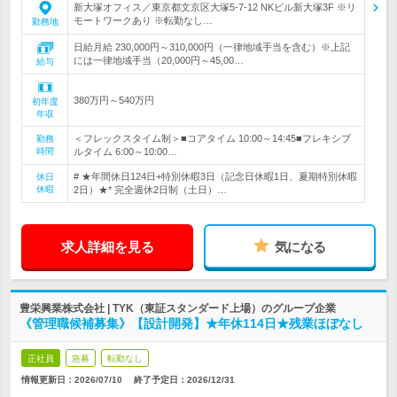
新大塚オフィス／東京都文京区大塚5-7-12 NKビル新大塚3F ※リ
モートワークあり ※転勤なし…
勤務地
日給月給 230,000円～310,000円（一律地域手当を含む）※上記
には一律地域手当（20,000円～45,00…
給与
380万円～540万円
初年度
年収
＜フレックスタイム制＞■コアタイム 10:00～14:45■フレキシブ
勤務
時間
ルタイム 6:00～10:00…
# ★年間休日124日+特別休暇3日（記念日休暇1日、夏期特別休暇
休日
休暇
2日）★* 完全週休2日制（土日）…
求人詳細を見る
気になる
豊栄興業株式会社 | TYK（東証スタンダード上場）のグループ企業
《管理職候補募集》【設計開発】★年休114日★残業ほぼなし
正社員
急募
転勤なし
情報更新日：2026/07/10
終了予定日：
2026/12/31