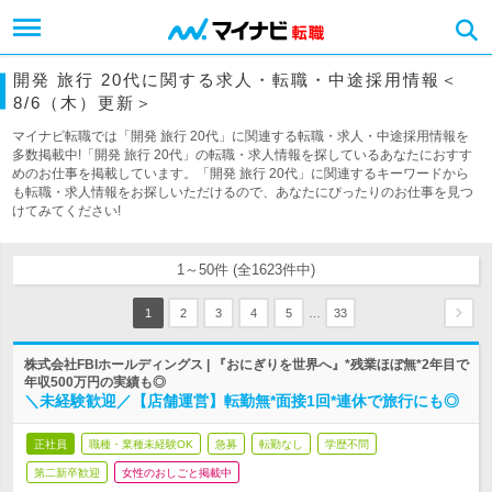
開発 旅行 20代に関する求人・転職・中途採用情報＜
8/6（木）更新＞
マイナビ転職では「開発 旅行 20代」に関連する転職・求人・中途採用情報を
多数掲載中!「開発 旅行 20代」の転職・求人情報を探しているあなたにおすす
めのお仕事を掲載しています。「開発 旅行 20代」に関連するキーワードから
も転職・求人情報をお探しいただけるので、あなたにぴったりのお仕事を見つ
けてみてください!
1～50件 (全1623件中)
…
1
2
3
4
5
33
株式会社FBIホールディングス | 『おにぎりを世界へ』*残業ほぼ無*2年目で
年収500万円の実績も◎
＼未経験歓迎／【店舗運営】転勤無*面接1回*連休で旅行にも◎
正社員
職種・業種未経験OK
急募
転勤なし
学歴不問
第二新卒歓迎
女性のおしごと掲載中