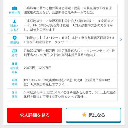
出店戦略に基づく物件調査と選定・提案・内装企画や工程管理・
開業後の対応など、店舗開発全般をチームで担当。
仕事内容
【未経験歓迎！／学歴不問】◎社会人経験1年以上 ★企画やマ
ーケ、PRに関心がある方は歓迎 ★対人調整や交渉の力を活か
対象と
し、成長を目指せます
なる方
【転勤なし】【U・Iターン歓迎】 本社：東京都新宿区西新宿6-8-
1 住友不動産新宿オークタワー1…
勤務地
月給30.1万円～60万円（固定残業代含む）＋インセンティブ＋特
別手当20～40万円(入社後1年間本採用翌月の給与支…
給与
700万円～1200万円
初年度
年収
# 9：30～18：30(実働8時間／休憩60分)# 【残業月平均10h程
勤務
時間
度】★原則定時退社でプライ…
＼有給消化率はほぼ100％／公休を組み合わせて、5日以上の連続
休日
休暇
休暇を取得も可能！長期休暇をとって海外…
求人詳細を見る
気になる