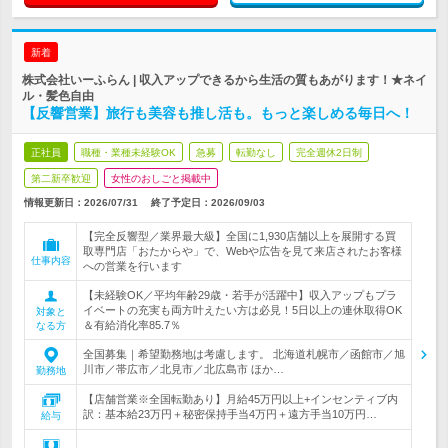
新着
株式会社いーふらん | 収入アップできるから生活の質もあがります！★ネイ
ル・髪色自由
【反響営業】旅行も美容も推し活も。もっと楽しめる毎日へ！
正社員
職種・業種未経験OK
急募
転勤なし
完全週休2日制
第二新卒歓迎
女性のおしごと掲載中
情報更新日：2026/07/31
終了予定日：
2026/09/03
【完全反響型／業界最大級】全国に1,930店舗以上を展開する買
取専門店「おたからや」で、Webや広告を見て来店されたお客様
仕事内容
への営業を行います
【未経験OK／平均年齢29歳・若手が活躍中】収入アップもプラ
イベートの充実も両方叶えたい方は必見！5日以上の連休取得OK
対象と
＆有給消化率85.7％
なる方
全国募集｜希望勤務地は考慮します。 北海道札幌市／函館市／旭
川市／帯広市／北見市／北広島市 ほか…
勤務地
【店舗営業※全国転勤あり】月給45万円以上+インセンティブ内
訳：基本給23万円＋秘密保持手当4万円＋遠方手当10万円…
給与