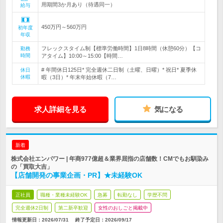
用期間3か月あり（待遇同一）
給与
450万円～560万円
初年度
年収
フレックスタイム制【標準労働時間】1日8時間（休憩60分）【コ
勤務
時間
アタイム】10:00～15:00【時間…
# 年間休日125日* 完全週休二日制（土曜、日曜）* 祝日* 夏季休
休日
休暇
暇（3日）* 年末年始休暇（7…
求人詳細を見る
気になる
新着
株式会社エンパワー | 年商977億超＆業界屈指の店舗数！CMでもお馴染み
の「買取大吉」
【店舗開発の事業企画・PR】★未経験OK
正社員
職種・業種未経験OK
急募
転勤なし
学歴不問
完全週休2日制
第二新卒歓迎
女性のおしごと掲載中
情報更新日：2026/07/31
終了予定日：
2026/09/17