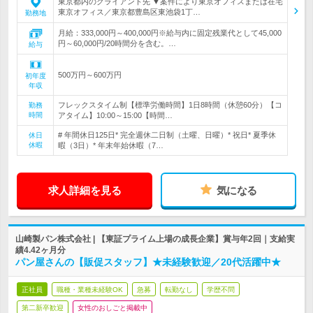
東京都内のクライアント先 ▼案件により東京オフィスまたは在宅
東京オフィス／東京都豊島区東池袋1丁…
勤務地
月給：333,000円～400,000円※給与内に固定残業代として45,000
円～60,000円/20時間分を含む。…
給与
500万円～600万円
初年度
年収
フレックスタイム制【標準労働時間】1日8時間（休憩60分）【コ
勤務
時間
アタイム】10:00～15:00【時間…
# 年間休日125日* 完全週休二日制（土曜、日曜）* 祝日* 夏季休
休日
休暇
暇（3日）* 年末年始休暇（7…
求人詳細を見る
気になる
山崎製パン株式会社 | 【東証プライム上場の成長企業】賞与年2回｜支給実
績4.42ヶ月分
パン屋さんの【販促スタッフ】★未経験歓迎／20代活躍中★
正社員
職種・業種未経験OK
急募
転勤なし
学歴不問
第二新卒歓迎
女性のおしごと掲載中