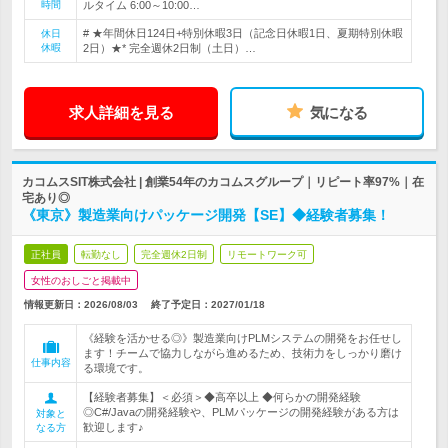
時間
ルタイム 6:00～10:00…
# ★年間休日124日+特別休暇3日（記念日休暇1日、夏期特別休暇
休日
休暇
2日）★* 完全週休2日制（土日）…
求人詳細を見る
気になる
カコムスSIT株式会社 | 創業54年のカコムスグループ｜リピート率97%｜在
宅あり◎
《東京》製造業向けパッケージ開発【SE】◆経験者募集！
正社員
転勤なし
完全週休2日制
リモートワーク可
女性のおしごと掲載中
情報更新日：2026/08/03
終了予定日：
2027/01/18
《経験を活かせる◎》製造業向けPLMシステムの開発をお任せし
ます！チームで協力しながら進めるため、技術力をしっかり磨け
仕事内容
る環境です。
【経験者募集】＜必須＞◆高卒以上 ◆何らかの開発経験
◎C#/Javaの開発経験や、PLMパッケージの開発経験がある方は
対象と
歓迎します♪
なる方