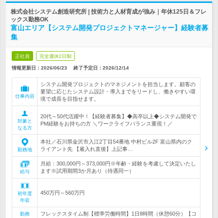
株式会社システム創造研究所 | 技術力と人材育成が強み｜年休125日＆フレ
ックス勤務OK
富山エリア【システム開発プロジェクトマネージャー】経験者募
集
正社員
完全週休2日制
情報更新日：2026/06/23
終了予定日：
2026/12/14
システム開発プロジェクトのマネジメントを担当します。顧客の
要望に応じたシステム設計・導入までをリードし、働きやすい環
仕事内容
境で成長を目指せます。
20代～50代活躍中！【経験者募集】◆高卒以上◆システム開発で
対象と
PM経験をお持ちの方 ＼ワークライフバランス重視！／
なる方
本社／石川県金沢市入江2丁目54番地 中村ビル2F 富山県内のク
ライアント先 【雇入れ直後】上記事…
勤務地
月給：300,000円～373,000円※年齢・経験を考慮して決定いたし
ます※試用期間3か月あり（待遇同一）
給与
450万円～560万円
初年度
年収
フレックスタイム制【標準労働時間】1日8時間（休憩60分）【コ
勤務