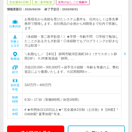
完全週休2日制
第二新卒歓迎
女性のおしごと掲載中
情報更新日：2026/06/30
終了予定日：
2026/08/31
お客様先から依頼を受けたシステム案件を、社内もしくは客先事
務所で開発します。自社商品の企画からAI開発まで社内で実施し
仕事内容
ます。
《未経験・第二新卒歓迎！》★学歴・年齢不問 ◎学校で勉強し
たことがある方も大歓迎！◎未経験でもプログラミングが好きな
対象と
方は歓迎！
なる方
＼転勤なし／ 【本社】 静岡市駿河区南町18-1（サウスポット静
岡16F） ※JR東海道線「静岡」…
勤務地
月給220,000～300,000円 + 諸手当※経験・年齢を考慮の上、弊社
規定により優遇いたします。※試用期間6ヶ…
給与
320万円～400万円
初年度
年収
勤務
8:30～17:30（実働8時間／休憩1時間）
時間
# ★年間休日120日以上★* 完全週休2日制（土日祝）# 【休暇】*
休日
休暇
GW休暇* 夏季休暇* 年末…