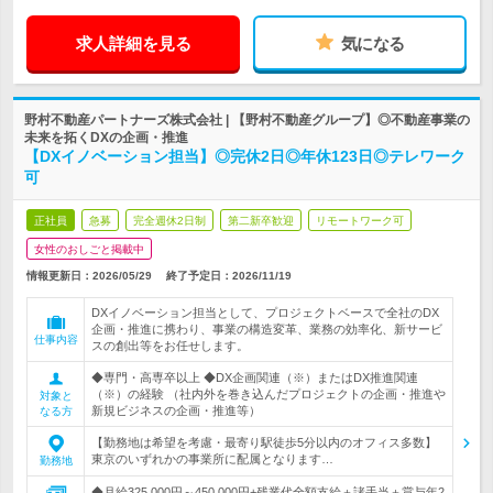
求人詳細を見る
気になる
野村不動産パートナーズ株式会社 | 【野村不動産グループ】◎不動産事業の
未来を拓くDXの企画・推進
【DXイノベーション担当】◎完休2日◎年休123日◎テレワーク
可
正社員
急募
完全週休2日制
第二新卒歓迎
リモートワーク可
女性のおしごと掲載中
情報更新日：2026/05/29
終了予定日：
2026/11/19
DXイノベーション担当として、プロジェクトベースで全社のDX
企画・推進に携わり、事業の構造変革、業務の効率化、新サービ
仕事内容
スの創出等をお任せします。
◆専門・高専卒以上 ◆DX企画関連（※）またはDX推進関連
（※）の経験 （社内外を巻き込んだプロジェクトの企画・推進や
対象と
新規ビジネスの企画・推進等）
なる方
【勤務地は希望を考慮・最寄り駅徒歩5分以内のオフィス多数】
東京のいずれかの事業所に配属となります…
勤務地
◆月給325,000円～450,000円+残業代全額支給＋諸手当＋賞与年2