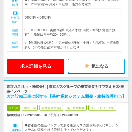
回（昨年実績5か月分）※経験・能力を考慮の…
給与
560万円～840万円
初年度
年収
9：30～18：00（実働7時間30分／休憩1時間）時間外労働有無：
勤務
時間
有# ※残業は月平均20～30時…
# 【年間休日123日】・完全週休2日制（土日）└月2回の土曜出勤
休日
休暇
あり（その際は必ず水曜が休日となり…
求人詳細を見る
気になる
東京ガスiネット株式会社 | 東京ガスグループの事業基盤をITで支えるDX推
進イノベーター
ガス設備工事に関する【基幹業務システム開発・維持管理担当】
正社員
学歴不問
完全週休2日制
第二新卒歓迎
リモートワーク可
情報更新日：2026/08/03
終了予定日：
2026/09/03
◆首都圏の生活インフラである東京ガスの業務効率化に向け、シ
ステムの開発や維持管理を行っていただきます。
仕事内容