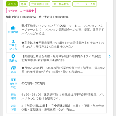
正社員
急募
完全週休2日制
第二新卒歓迎
リモートワーク可
女性のおしごと掲載中
情報更新日：2026/06/24
終了予定日：
2026/09/03
野村不動産のマンション「PROUD」を中心に、マンションマネ
ージャーとして、マンション管理組合への企画、提案、運営アド
仕事内容
バイスなどを担当。
◆高卒以上◆不動産業界での経験または管理業務主任者資格をお
対象と
持ちの方＼離職率3.2％◎土日祝休み◎／
なる方
【勤務地は希望を考慮・最寄り駅徒歩5分以内のオフィス多数】
北海道/仙台/東京/神奈川/船橋/浦和…
勤務地
◆月給223,000円～335,000円+残業代全額支給＋諸手当＋賞与年2
回（昨年実績5か月分）※経験・能力を考慮の…
給与
430万円～650万円
初年度
年収
9：30～18：00（休憩1時間）# ※残業は月平均25時間程度。メリ
勤務
時間
ハリをつけて働ける環境です。
# 【年間休日123日】・完全週休2日制（土日）・祝日・年末年始
休日
休暇
休暇・夏期休暇・慶弔休暇・GW・有給…