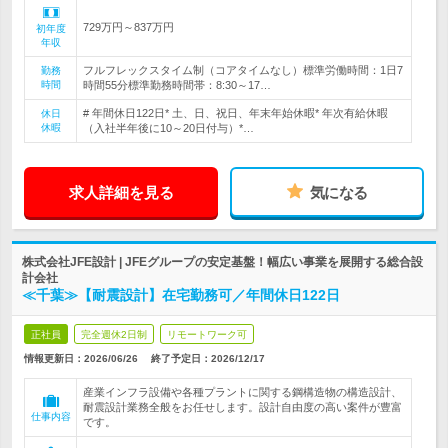
729万円～837万円
初年度
年収
フルフレックスタイム制（コアタイムなし）標準労働時間：1日7
勤務
時間
時間55分標準勤務時間帯：8:30～17…
# 年間休日122日* 土、日、祝日、年末年始休暇* 年次有給休暇
休日
休暇
（入社半年後に10～20日付与）*…
求人詳細を見る
気になる
株式会社JFE設計 | JFEグループの安定基盤！幅広い事業を展開する総合設
計会社
≪千葉≫【耐震設計】在宅勤務可／年間休日122日
正社員
完全週休2日制
リモートワーク可
情報更新日：2026/06/26
終了予定日：
2026/12/17
産業インフラ設備や各種プラントに関する鋼構造物の構造設計、
耐震設計業務全般をお任せします。設計自由度の高い案件が豊富
仕事内容
です。