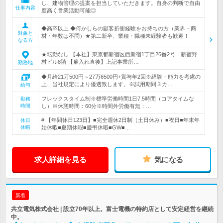
し、建物管理の提案を担当していただきます。自身の判断で自由
仕事内容
度高く営業活動可能◎
◆高卒以上 ◆何かしらの顧客折衝経験をお持ちの方（業界・商
対象と
材・年数は不問）★第二新卒、業種・職種未経験者も歓迎！
なる方
★転勤なし 【本社】東京都新宿区西新宿1丁目26番2号 新宿野
村ビル8階 【雇入れ直後】上記事業所…
勤務地
◆月給21万500円～27万6500円+賞与年2回※経験・能力を考慮の
上、当社規定により優遇致します。※試用期間３カ…
給与
フレックスタイム制※標準労働時間1日7.5時間（コアタイムな
勤務
時間
し）※休憩時間：60分※時間外労働有無：…
# 【年間休日123日】■完全週休2日制（土日休み）■祝日■年末年
休日
休暇
始休暇■夏期休暇■慶弔休暇■GW■…
求人詳細を見る
気になる
新着
共立電気株式会社 | 設立70年以上。富士電機の特約店として安定経営を継続
中。