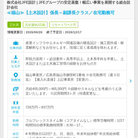
株式会社JFE設計 | JFEグループの安定基盤！幅広い事業を展開する総合設
計会社
≪福山≫【土木設計】係長～副課長クラス／在宅勤務可
正社員
完全週休2日制
リモートワーク可
情報更新日：2026/06/26
終了予定日：
2026/12/17
産業インフラやエネルギー関連設備の構造設計・施工図作成・耐
震解析などをお任せします。現場に近く達成感を味わえます。
仕事内容
即戦力採用！＜必須要件＞高専卒以上、土木系学科を卒業し、土
対象と
木設計または土木施工管理の経験をお持ちの方
なる方
福山事業所／広島県福山市鋼管町1番地 ※在宅勤務可（週３日
迄） 【雇入れ直後】上記事業所 【変更の…
勤務地
月給405,000円～465,000円 ※経験やスキルなどを考慮のうえ決
定いたします。 ※試用期間3ヶ月（待遇変更な…
給与
729万円～837万円
初年度
年収
フルフレックスタイム制（コアタイムなし）標準労働時間：1日7
勤務
時間
時間55分標準勤務時間帯：8:30～17…
# 年間休日122日* 土、日、祝日、年末年始休暇* 年次有給休暇
休日