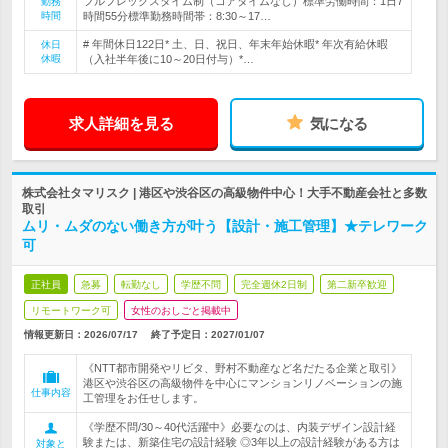
フルフレックスタイム制（コアタイムなし）標準労働時間：1日7
勤務
時間
時間55分標準勤務時間帯：8:30～17…
# 年間休日122日* 土、日、祝日、年末年始休暇* 年次有給休暇
休日
休暇
（入社半年後に10～20日付与）*…
求人詳細を見る
気になる
株式会社タマリスク | 港区や渋谷区の高級物件中心！大手不動産会社と多数
取引
ムリ・ムダのない働き方が叶う【設計・施工管理】★テレワーク
可
正社員
急募
転勤なし
学歴不問
完全週休2日制
第二新卒歓迎
リモートワーク可
女性のおしごと掲載中
情報更新日：2026/07/17
終了予定日：
2027/01/07
《NTT都市開発やリビタ、野村不動産など名だたる企業と取引》
港区や渋谷区の高級物件を中心にマンションリノベーションの施
仕事内容
工管理をお任せします。
《学歴不問/30～40代活躍中》必要なのは、内装デザイン設計経
験または、新築住宅の設計経験 ◎3年以上の設計経験がある方は
対象と