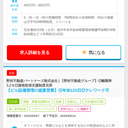
430万円～650万円
初年度
年収
9：30～18：00※実働時間：7時間30分※休憩時間：60分※残業
勤務
時間
は月平均25時間程度。メリハリを…
完全週休2日制（土日）祝日年末年始休暇夏期休暇慶弔休暇GW有
休日
休暇
給休暇など☆年間休日123日
求人詳細を見る
気になる
新着
野村不動産パートナーズ株式会社 | 【野村不動産グループ】◎離職率
3.2％◎資格取得支援制度充実
【ビル設備管理の提案営業】◎年休123日◎テレワーク可
正社員
職種・業種未経験OK
急募
転勤なし
完全週休2日制
第二新卒歓迎
リモートワーク可
女性のおしごと掲載中
情報更新日：2026/05/07
終了予定日：
2026/09/14
オフィスビル・商業ビルなどを保有する法人や投資会社などに対