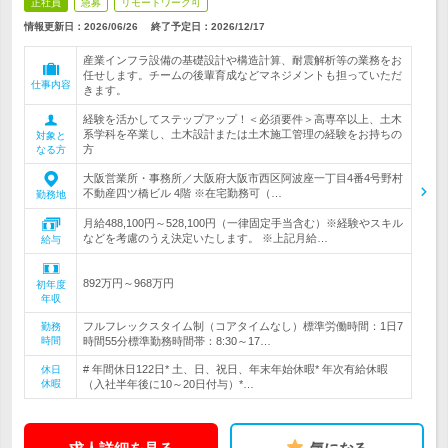
正社員
急募
リモートワーク可
情報更新日：2026/06/26
終了予定日：
2026/12/17
産業インフラ設備の基礎設計や構造計算、耐震解析等の業務をお
任せします。チームの後輩育成などマネジメントも担っていただ
仕事内容
きます。
経験を活かしてステップアップ！＜必須要件＞高専卒以上、土木
系学科を卒業し、土木設計または土木施工管理の経験をお持ちの
対象と
方
なる方
大阪営業所・事務所／大阪府大阪市西区阿波座一丁目4番4号野村
不動産四ツ橋ビル 4階 ※在宅勤務可（…
勤務地
月給488,100円～528,100円（一律固定手当含む）※経験やスキル
などを考慮のうえ決定いたします。 ※上記月給…
給与
892万円～968万円
初年度
年収
フルフレックスタイム制（コアタイムなし）標準労働時間：1日7
勤務
時間
時間55分標準勤務時間帯：8:30～17…
# 年間休日122日* 土、日、祝日、年末年始休暇* 年次有給休暇
休日
休暇
（入社半年後に10～20日付与）*…