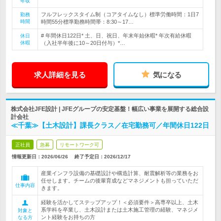
年収
フルフレックスタイム制（コアタイムなし）標準労働時間：1日7
勤務
時間
時間55分標準勤務時間帯：8:30～17…
# 年間休日122日* 土、日、祝日、年末年始休暇* 年次有給休暇
休日
休暇
（入社半年後に10～20日付与）*…
求人詳細を見る
気になる
株式会社JFE設計 | JFEグループの安定基盤！幅広い事業を展開する総合設
計会社
≪千葉≫【土木設計】課長クラス／在宅勤務可／年間休日122日
正社員
急募
リモートワーク可
情報更新日：2026/06/26
終了予定日：
2026/12/17
産業インフラ設備の基礎設計や構造計算、耐震解析等の業務をお
任せします。チームの後輩育成などマネジメントも担っていただ
仕事内容
きます。
経験を活かしてステップアップ！＜必須要件＞高専卒以上、土木
系学科を卒業し、土木設計または土木施工管理の経験、マネジメ
対象と
ント経験をお持ちの方
なる方