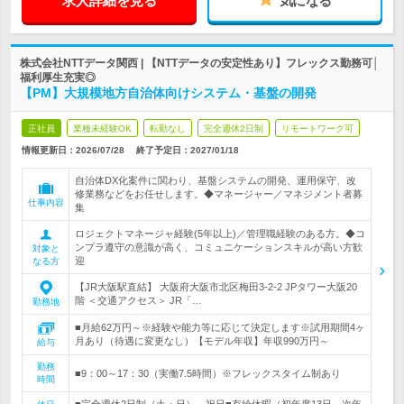
求人詳細を見る
気になる
株式会社NTTデータ関西 | 【NTTデータの安定性あり】フレックス勤務可│
福利厚生充実◎
【PM】大規模地方自治体向けシステム・基盤の開発
正社員
業種未経験OK
転勤なし
完全週休2日制
リモートワーク可
情報更新日：2026/07/28
終了予定日：
2027/01/18
自治体DX化案件に関わり、基盤システムの開発、運用保守、改
修業務などをお任せします。◆マネージャー／マネジメント者募
仕事内容
集
ロジェクトマネージャ経験(5年以上)／管理職経験のある方。◆コ
ンプラ遵守の意識が高く、コミュニケーションスキルが高い方歓
対象と
迎
なる方
【JR大阪駅直結】 大阪府大阪市北区梅田3-2-2 JPタワー大阪20
階 ＜交通アクセス＞ JR「…
勤務地
■月給62万円～※経験や能力等に応じて決定します※試用期間4ヶ
月あり（待遇に変更なし）【モデル年収】年収990万円～
給与
勤務
■9：00～17：30（実働7.5時間）※フレックスタイム制あり
時間