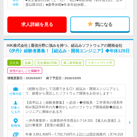
■完全週休2日制（土・日）、祝日■有給休暇（初年度13日、次年
休日
休暇
度以降20日）■夏季休暇■年末年始休暇…
求人詳細を見る
気になる
HIK株式会社 | 通信分野に強みを持つ、組込みソフトウェアの開発会社
《伊丹》経験者募集！【組込み・開発エンジニア】◆年休129日
正社員
急募
完全週休2日制
第二新卒歓迎
リモートワーク可
女性のおしごと掲載中
情報更新日：2026/04/07
終了予定日：
2026/10/05
《経験を活かして活躍できる◎》組込み・開発エンジニアとし
て、顧客から受託したソフトウェア開発をお任せします！
仕事内容
【高卒以上｜経験者募集】＜必須＞◆情報系・工学系等の理系学
科or英語学科卒の方◆何かしらのソフトウェア開発経験◆組込エ
対象と
ンジニアに興味がある方
なる方
＜伊丹事業所＞ 兵庫県伊丹市西台1-7-14 201 【雇入れ直後】上
記の事業所 【変更の範囲】会…
勤務地
年俸 3,851,458円～7,702,716円※上記には固定残業代（月74,319