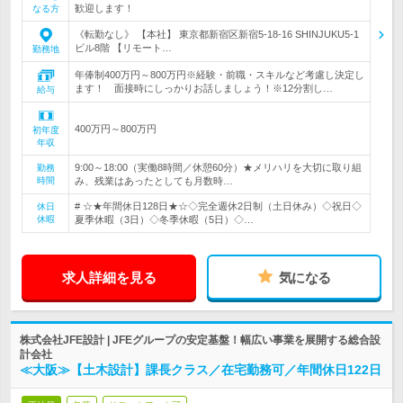
歓迎します！
なる方
《転勤なし》 【本社】 東京都新宿区新宿5-18-16 SHINJUKU5-1
ビル8階 【リモート…
勤務地
年俸制400万円～800万円※経験・前職・スキルなど考慮し決定し
ます！ 面接時にしっかりお話しましょう！※12分割し…
給与
400万円～800万円
初年度
年収
9:00～18:00（実働8時間／休憩60分）★メリハリを大切に取り組
勤務
時間
み、残業はあったとしても月数時…
# ☆★年間休日128日★☆◇完全週休2日制（土日休み）◇祝日◇
休日
休暇
夏季休暇（3日）◇冬季休暇（5日）◇…
求人詳細を見る
気になる
株式会社JFE設計 | JFEグループの安定基盤！幅広い事業を展開する総合設
計会社
≪大阪≫【土木設計】課長クラス／在宅勤務可／年間休日122日