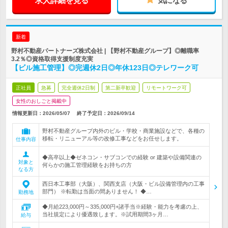
求人詳細を見る
気になる
新着
野村不動産パートナーズ株式会社 | 【野村不動産グループ】◎離職率
3.2％◎資格取得支援制度充実
【ビル施工管理】◎完週休2日◎年休123日◎テレワーク可
正社員
急募
完全週休2日制
第二新卒歓迎
リモートワーク可
女性のおしごと掲載中
情報更新日：2026/05/07
終了予定日：
2026/09/14
野村不動産グループ内外のビル・学校・商業施設などで、各種の
移転・リニューアル等の改修工事などをお任せします。
仕事内容
◆高卒以上◆ゼネコン・サブコンでの経験 or 建築や設備関連の
対象と
何らかの施工管理経験をお持ちの方
なる方
西日本工事部（大阪）、関西支店（大阪・ビル設備管理内の工事
部門） ※転勤は当面の間ありません！ ◆…
勤務地
◆月給223,000円～335,000円+諸手当※経験・能力を考慮の上、
当社規定により優遇致します。※試用期間3ヶ月…
給与