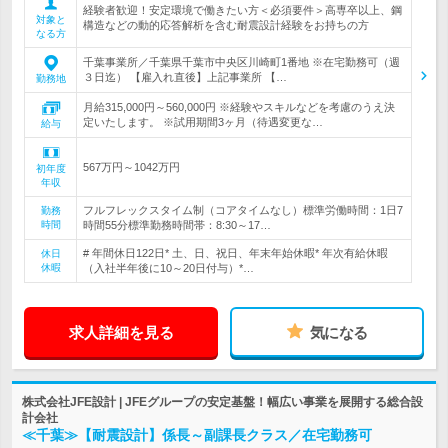
経験者歓迎！安定環境で働きたい方＜必須要件＞高専卒以上、鋼
対象と
構造などの動的応答解析を含む耐震設計経験をお持ちの方
なる方
千葉事業所／千葉県千葉市中央区川崎町1番地 ※在宅勤務可（週
３日迄） 【雇入れ直後】上記事業所 【…
勤務地
月給315,000円～560,000円 ※経験やスキルなどを考慮のうえ決
定いたします。 ※試用期間3ヶ月（待遇変更な…
給与
567万円～1042万円
初年度
年収
フルフレックスタイム制（コアタイムなし）標準労働時間：1日7
勤務
時間
時間55分標準勤務時間帯：8:30～17…
# 年間休日122日* 土、日、祝日、年末年始休暇* 年次有給休暇
休日
休暇
（入社半年後に10～20日付与）*…
求人詳細を見る
気になる
株式会社JFE設計 | JFEグループの安定基盤！幅広い事業を展開する総合設
計会社
≪千葉≫【耐震設計】係長～副課長クラス／在宅勤務可