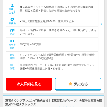
◆応募条件：システム開発の上流程から下流程の開発作業の経
対象と
験、顧客と協働・折衝しながら業務を進められる方
なる方
■本社 └東京都港区海岸1-5-20 東京ガスビル
勤務地
月給：27万円～※経験・能力を考慮のうえ、当社規定により決定
いたします。
給与
550万円～760万円
初年度
年収
# フレックスタイム制（標準労働時間：7時間45分）標準労働時
勤務
時間
間帯 8:45～17:30(休憩60分…
完全週休2日制（土・日）/祝日有給休暇/慶弔休暇/リフレッシュ
休日
休暇
休暇■年間休日日数:124日 ■初年度…
求人詳細を見る
気になる
東電タウンプランニング株式会社 | 【東京電力グループ】★諸手当充実★残
業月30h程★フレックス