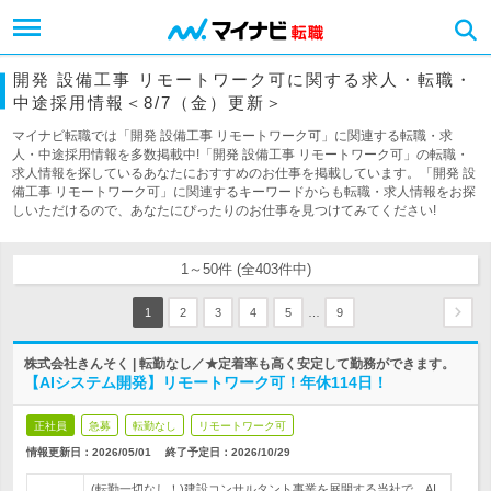
開発 設備工事 リモートワーク可に関する求人・転職・
中途採用情報＜8/7（金）更新＞
マイナビ転職では「開発 設備工事 リモートワーク可」に関連する転職・求
人・中途採用情報を多数掲載中!「開発 設備工事 リモートワーク可」の転職・
求人情報を探しているあなたにおすすめのお仕事を掲載しています。「開発 設
備工事 リモートワーク可」に関連するキーワードからも転職・求人情報をお探
しいただけるので、あなたにぴったりのお仕事を見つけてみてください!
1～50件 (全403件中)
…
1
2
3
4
5
9
株式会社きんそく | 転勤なし／★定着率も高く安定して勤務ができます。
【AIシステム開発】リモートワーク可！年休114日！
正社員
急募
転勤なし
リモートワーク可
情報更新日：2026/05/01
終了予定日：
2026/10/29
(転勤一切なし！)建設コンサルタント事業を展開する当社で、AI