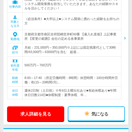
システム開発業務を担当していただきます。あなたの経験やスキ
仕事内容
ルを活かしてください！
《必須条件》■大卒以上■システム開発に携わった経験をお持ちの
対象と
方
なる方
京都府京都市南区吉祥院嶋笠井町60番 【雇入れ直後】上記事業
所 【変更の範囲】会社の定める各事業所
勤務地
月給：231,000円～350,000円※上記には固定残業代として30時
間/43,000円～63000円を含む 超過…
給与
500万円～700万円
初年度
年収
8:00～17:40 （所定労働時間：8時間）休憩時間：100分時間外労
勤務
時間
働：有(15～20時間/月)…
週休2日制（土日祝）※年6日土曜出社あり■有給休暇あり■年間
休日
休暇
休日日数114日■休暇制度：夏季休暇、年…
求人詳細を見る
気になる