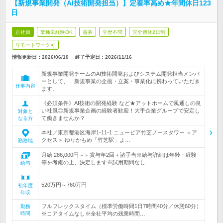
【新規事業開発（AI技術開発担当）】定着率高め★年間休日123
日
正社員
業種未経験OK
急募
学歴不問
完全週休2日制
リモートワーク可
情報更新日：2026/06/10
終了予定日：
2026/11/16
新規事業開発チームのAI技術開発およびシステム開発担当メンバ
ーとして、 新規事業の企画・立案・事業化に携わっていただき
仕事内容
ます。
《必須条件》AI技術の開発経験 など★アットホームで風通しの良
い社風◎新規事業企画の経験者歓迎！大手企業グループで安定し
対象と
て働きませんか？
なる方
本社／東京都港区海岸1-11-1 ニューピア竹芝ノースタワー ＜ア
クセス＞ ゆりかもめ「竹芝駅」よ…
勤務地
月給 286,000円～＋賞与年2回＋諸手当※給与詳細は年齢・経験
等を考慮の上、決定します※試用期間なし
給与
520万円～760万円
初年度
年収
フルフレックスタイム（標準労働時間1日7時間40分／休憩60分）
勤務
時間
※コアタイムなし※全社平均の残業時間…