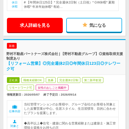
# 【年間休日125日】* 完全週休2日制（土日祝）* GW休暇* 夏期
休日
休暇
休暇* 年末年始休暇* 有給…
求人詳細を見る
気になる
新着
野村不動産パートナーズ株式会社 | 【野村不動産グループ】◎資格取得支援
制度あり
【リフォーム営業】◎完全週休2日◎年間休日123日◎テレワー
ク可
正社員
職種未経験OK
急募
完全週休2日制
第二新卒歓迎
リモートワーク可
女性のおしごと掲載中
情報更新日：2026/05/07
終了予定日：
2026/09/14
当社管理マンションのお客様や、グループ会社のお客様を対象と
した反響営業が中心。住居スタイル、生活習慣等、目的に合わせ
仕事内容
たプランを提案します。
◆高卒以上◆住宅・建築に関わる営業経験または建築士・施工管
対象と
理技士資格をお持ちの方