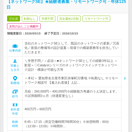
【ネットワークSE】★経験者募集・リモートワーク可・年休125
日
正社員
転勤なし
学歴不問
完全週休2日制
リモートワーク可
女性のおしごと掲載中
情報更新日：2026/05/15
終了予定日：
2026/10/15
当社のネットワークSEとして、既設のネットワークの更新／冗長
化／新規の整備等の設計提案～現場での構築業務等を担当してい
仕事内容
ただきます。
＼学歴不問／＜必須＞■ネットワークSEとしての経験3年以上 ＜
歓迎＞◇Catalystシリーズのネットワークスイッチでネットワー
対象と
ク設計・構築が可能な方等
なる方
＜本社＞ 愛知県名古屋市東区赤塚町22番地 ※転勤なし ※リモー
トワーク相談可 【雇入れ直後】上記…
勤務地
月給：260,000円～400,000円※経験能力考慮のうえ決定します。
※試用期間3ヵ月（待遇変更なし）
給与
400万円～600万円
初年度
年収
8:45～17:15（所定労働時間7時間30分）※休憩時間：60分
勤務
時間
（12:00～13:00）※時間外…