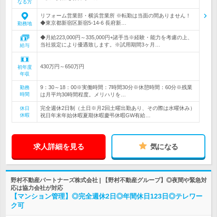
なる方
リフォーム営業部・横浜営業所 ※転勤は当面の間ありません！
◆東京都新宿区新宿5-14-6 長府新…
勤務地
◆月給223,000円～335,000円+諸手当※経験・能力を考慮の上、
当社規定により優遇致します。※試用期間3ヶ月…
給与
430万円～650万円
初年度
年収
9：30～18：00※実働時間：7時間30分※休憩時間：60分※残業
勤務
時間
は月平均30時間程度。メリハリを…
完全週休2日制（土日※月2回土曜出勤あり、その際は水曜休み）
休日
休暇
祝日年末年始休暇夏期休暇慶弔休暇GW有給…
求人詳細を見る
気になる
野村不動産パートナーズ株式会社 | 【野村不動産グループ】◎夜間や緊急対
応は協力会社が対応
【マンション管理】◎完全週休2日◎年間休日123日◎テレワー
ク可