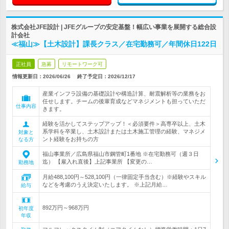
株式会社JFE設計 | JFEグループの安定基盤！幅広い事業を展開する総合設
計会社
≪福山≫【土木設計】課長クラス／在宅勤務可／年間休日122日
正社員
急募
リモートワーク可
情報更新日：2026/06/26
終了予定日：
2026/12/17
産業インフラ設備の基礎設計や構造計算、耐震解析等の業務をお
任せします。チームの後輩育成などマネジメントも担っていただ
仕事内容
きます。
経験を活かしてステップアップ！＜必須要件＞高専卒以上、土木
系学科を卒業し、土木設計または土木施工管理の経験、マネジメ
対象と
ント経験をお持ちの方
なる方
福山事業所／広島県福山市鋼管町1番地 ※在宅勤務可（週３日
迄） 【雇入れ直後】上記事業所 【変更の…
勤務地
月給488,100円～528,100円（一律固定手当含む）※経験やスキル
などを考慮のうえ決定いたします。 ※上記月給…
給与
892万円～968万円
初年度
年収