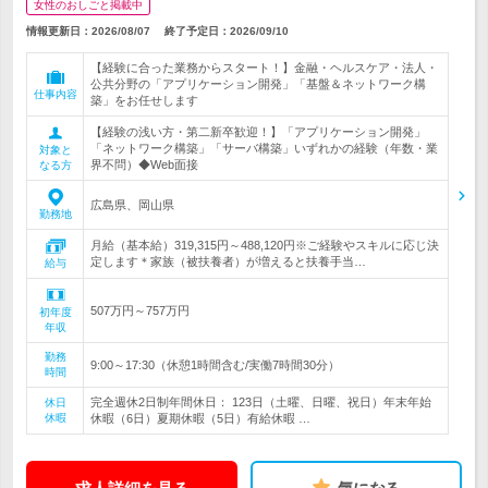
女性のおしごと掲載中
情報更新日：2026/08/07
終了予定日：
2026/09/10
【経験に合った業務からスタート！】金融・ヘルスケア・法人・
公共分野の「アプリケーション開発」「基盤＆ネットワーク構
仕事内容
築」をお任せします
【経験の浅い方・第二新卒歓迎！】「アプリケーション開発」
「ネットワーク構築」「サーバ構築」いずれかの経験（年数・業
対象と
界不問）◆Web面接
なる方
広島県、岡山県
勤務地
月給（基本給）319,315円～488,120円※ご経験やスキルに応じ決
定します＊家族（被扶養者）が増えると扶養手当…
給与
507万円～757万円
初年度
年収
勤務
9:00～17:30（休憩1時間含む/実働7時間30分）
時間
完全週休2日制年間休日： 123日（土曜、日曜、祝日）年末年始
休日
休暇
休暇（6日）夏期休暇（5日）有給休暇 …