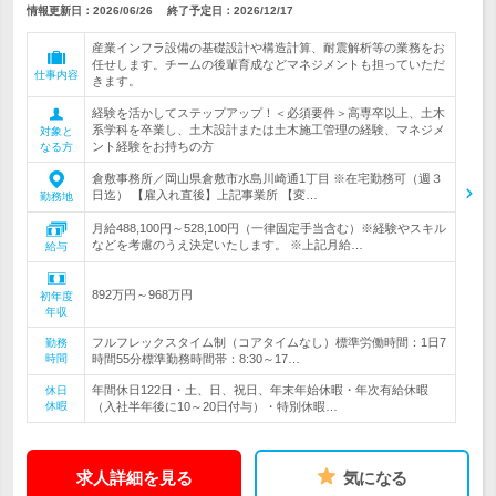
情報更新日：2026/06/26
終了予定日：
2026/12/17
産業インフラ設備の基礎設計や構造計算、耐震解析等の業務をお
任せします。チームの後輩育成などマネジメントも担っていただ
仕事内容
きます。
経験を活かしてステップアップ！＜必須要件＞高専卒以上、土木
系学科を卒業し、土木設計または土木施工管理の経験、マネジメ
対象と
ント経験をお持ちの方
なる方
倉敷事務所／岡山県倉敷市水島川崎通1丁目 ※在宅勤務可（週３
日迄） 【雇入れ直後】上記事業所 【変…
勤務地
月給488,100円～528,100円（一律固定手当含む）※経験やスキル
などを考慮のうえ決定いたします。 ※上記月給…
給与
892万円～968万円
初年度
年収
フルフレックスタイム制（コアタイムなし）標準労働時間：1日7
勤務
時間
時間55分標準勤務時間帯：8:30～17…
年間休日122日・土、日、祝日、年末年始休暇・年次有給休暇
休日
休暇
（入社半年後に10～20日付与）・特別休暇…
求人詳細を見る
気になる