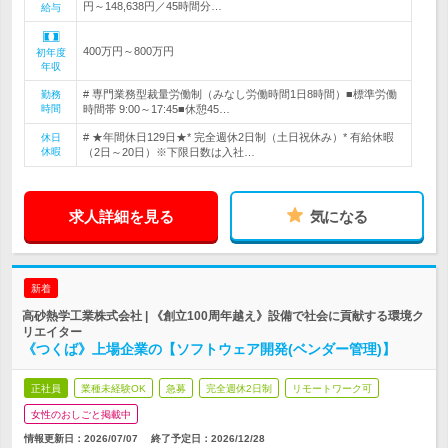
円～148,638円／45時間分…
給与
400万円～800万円
初年度
年収
# 専門業務型裁量労働制（みなし労働時間1日8時間）■標準労働
勤務
時間
時間帯 9:00～17:45■休憩45…
# ★年間休日129日★* 完全週休2日制（土日祝休み）* 有給休暇
休日
休暇
（2日～20日）※下限日数は入社…
求人詳細を見る
気になる
新着
高砂熱学工業株式会社 | 《創立100周年越え》設備で社会に貢献する環境ク
リエイター
《つくば》上場企業の【ソフトウェア開発(ベンダー管理)】
正社員
業種未経験OK
急募
完全週休2日制
リモートワーク可
女性のおしごと掲載中
情報更新日：2026/07/07
終了予定日：
2026/12/28