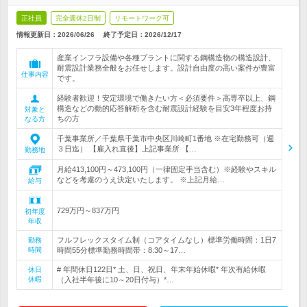
正社員
完全週休2日制
リモートワーク可
情報更新日：2026/06/26
終了予定日：
2026/12/17
産業インフラ設備や各種プラントに関する鋼構造物の構造設計、
耐震設計業務全般をお任せします。設計自由度の高い案件が豊富
仕事内容
です。
経験者歓迎！安定環境で働きたい方＜必須要件＞高専卒以上、鋼
構造などの動的応答解析を含む耐震設計経験を目安3年程度お持
対象と
ちの方
なる方
千葉事業所／千葉県千葉市中央区川崎町1番地 ※在宅勤務可（週
３日迄） 【雇入れ直後】上記事業所 【…
勤務地
月給413,100円～473,100円（一律固定手当含む）※経験やスキル
などを考慮のうえ決定いたします。 ※上記月給…
給与
729万円～837万円
初年度
年収
フルフレックスタイム制（コアタイムなし）標準労働時間：1日7
勤務
時間
時間55分標準勤務時間帯：8:30～17…
# 年間休日122日* 土、日、祝日、年末年始休暇* 年次有給休暇
休日
休暇
（入社半年後に10～20日付与）*…