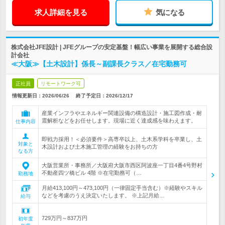
求人詳細を見る
気になる
株式会社JFE設計 | JFEグループの安定基盤！幅広い事業を展開する総合設
計会社
≪大阪≫【土木設計】係長～副課長クラス／在宅勤務可
正社員
リモートワーク可
情報更新日：2026/06/26
終了予定日：
2026/12/17
産業インフラやエネルギー関連設備の構造設計・施工図作成・耐
震解析などをお任せします。現場に近く達成感を味わえます。
仕事内容
即戦力採用！＜必須要件＞高専卒以上、土木系学科を卒業し、土
対象と
木設計および土木施工管理の経験をお持ちの方
なる方
大阪営業所・事務所／大阪府大阪市西区阿波座一丁目4番4号野村
不動産四ツ橋ビル 4階 ※在宅勤務可（…
勤務地
月給413,100円～473,100円（一律固定手当含む）※経験やスキル
などを考慮のうえ決定いたします。 ※上記月給…
給与
729万円～837万円
初年度