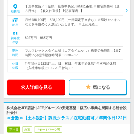
千葉事業所／千葉県千葉市中央区川崎町1番地 ※在宅勤務可（週
３日迄） 【雇入れ直後】上記事業所 【…
勤務地
月給488,100円～528,100円（一律固定手当含む）※経験やスキル
などを考慮のうえ決定いたします。 ※上記月給…
給与
892万円～968万円
初年度
年収
フルフレックスタイム制（コアタイムなし）標準労働時間：1日7
勤務
時間
時間55分標準勤務時間帯：8:30～17…
# 年間休日122日* 土、日、祝日、年末年始休暇* 年次有給休暇
休日
休暇
（入社半年後に10～20日付与）*…
求人詳細を見る
気になる
株式会社JFE設計 | JFEグループの安定基盤！幅広い事業を展開する総合設
計会社
≪倉敷≫【土木設計】課長クラス／在宅勤務可／年間休日122日
正社員
急募
リモートワーク可