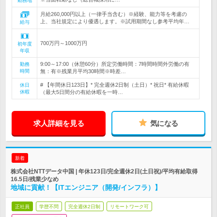
勤務地
月給260,000円以上（一律手当含む）※経験、能力等を考慮の
上、当社規定により優遇します。※試用期間なし参考平均年…
給与
700万円～1000万円
初年度
年収
9:00～17:00（休憩60分）所定労働時間：7時間時間外労働の有
勤務
時間
無：有※残業月平均30時間※時差…
# 【年間休日123日】* 完全週休2日制（土日）* 祝日* 有給休暇
休日
休暇
（最大5日間分の有給休暇を一時…
求人詳細を見る
気になる
新着
株式会社NTTデータ中国 | 年休123日/完全週休2日(土日祝)/平均有給取得
16.5日/残業少なめ
地域に貢献！【ITエンジニア（開発/インフラ）】
正社員
学歴不問
完全週休2日制
リモートワーク可