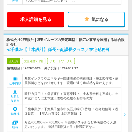
休暇
（入社半年後に10～20日付与）*…
求人詳細を見る
気になる
株式会社JFE設計 | JFEグループの安定基盤！幅広い事業を展開する総合設
計会社
≪千葉≫【土木設計】係長～副課長クラス／在宅勤務可
正社員
完全週休2日制
リモートワーク可
情報更新日：2026/06/26
終了予定日：
2026/12/17
産業インフラやエネルギー関連設備の構造設計・施工図作成・耐
震解析などをお任せします。現場に近く達成感を味わえます。
仕事内容
即戦力採用！＜必須要件＞高専卒以上、土木系学科を卒業し、土
対象と
木設計または土木施工管理の経験をお持ちの方
なる方
千葉事業所／千葉県千葉市中央区川崎町1番地 ※在宅勤務可（週
３日迄） 【雇入れ直後】上記事業所 【…
勤務地
月給405,000円～465,000円 ※経験やスキルなどを考慮のうえ決
定いたします。 ※試用期間3ヶ月（待遇変更な…
給与