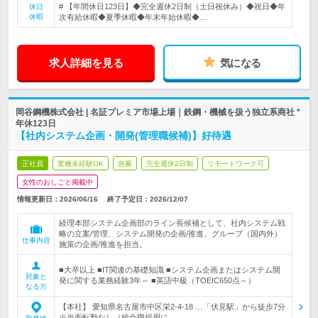
# 【年間休日123日】◆完全週休2日制（土日祝休み）◆祝日◆年
休日
休暇
次有給休暇◆夏季休暇◆年末年始休暇◆…
求人詳細を見る
気になる
岡谷鋼機株式会社 | 名証プレミア市場上場｜鉄鋼・機械を扱う独立系商社 *
年休123日
【社内システム企画・開発(管理職候補)】好待遇
正社員
業種未経験OK
急募
完全週休2日制
リモートワーク可
女性のおしごと掲載中
情報更新日：2026/06/16
終了予定日：
2026/12/07
経理本部システム企画部のライン長候補として、社内システム戦
略の立案/管理、システム開発の企画/推進、グループ（国内外）
仕事内容
施策の企画/推進を担当。
■大卒以上 ■IT関連の基礎知識 ■システム企画またはシステム開
対象と
発に関する業務経験3年～ ■英語中級（TOEIC650点～）
なる方
【本社】 愛知県名古屋市中区栄2-4-18 …「伏見駅」から徒歩7分
※当面転勤なし（総合職採用に…