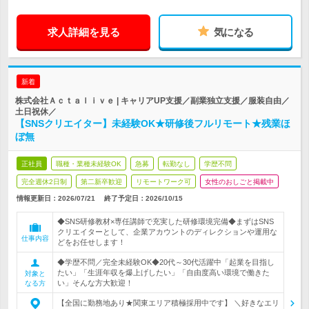
求人詳細を見る
気になる
新着
株式会社Ａｃｔａｌｉｖｅ | キャリアUP支援／副業独立支援／服装自由／
土日祝休／
【SNSクリエイター】未経験OK★研修後フルリモート★残業ほ
ぼ無
正社員
職種・業種未経験OK
急募
転勤なし
学歴不問
完全週休2日制
第二新卒歓迎
リモートワーク可
女性のおしごと掲載中
情報更新日：2026/07/21
終了予定日：
2026/10/15
◆SNS研修教材×専任講師で充実した研修環境完備◆まずはSNS
クリエイターとして、企業アカウントのディレクションや運用な
仕事内容
どをお任せします！
◆学歴不問／完全未経験OK◆20代～30代活躍中「起業を目指し
たい」「生涯年収を爆上げしたい」「自由度高い環境で働きた
対象と
い」そんな方大歓迎！
なる方
【全国に勤務地あり★関東エリア積極採用中です】 ＼好きなエリ