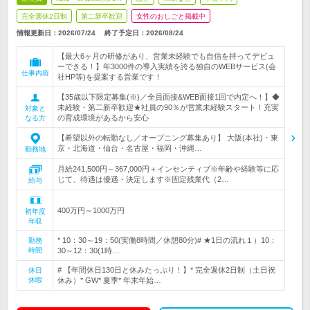
完全週休2日制
第二新卒歓迎
女性のおしごと掲載中
情報更新日：2026/07/24
終了予定日：
2026/08/24
【最大6ヶ月の研修があり、営業未経験でも自信を持ってデビュ
ーできる！】年3000件の導入実績を誇る独自のWEBサービス(会
仕事内容
社HP等)を提案する営業です！
【35歳以下限定募集(※)／全員面接&WEB面接1回で内定へ！】◆
未経験・第二新卒歓迎★社員の90％が営業未経験スタート！充実
対象と
の育成環境があるから安心
なる方
【希望以外の転勤なし／オープニング募集あり】 大阪(本社)・東
京・北海道・仙台・名古屋・福岡・沖縄…
勤務地
月給241,500円～367,000円＋インセンティブ※年齢や経験等に応
じて、待遇は優遇・決定します※固定残業代（2…
給与
400万円～1000万円
初年度
年収
* 10：30～19：50(実働8時間／休憩80分)# ★1日の流れ１）10：
勤務
時間
30～12：30(1時…
# 【年間休日130日と休みたっぷり！】* 完全週休2日制（土日祝
休日
休暇
休み）* GW* 夏季* 年末年始…