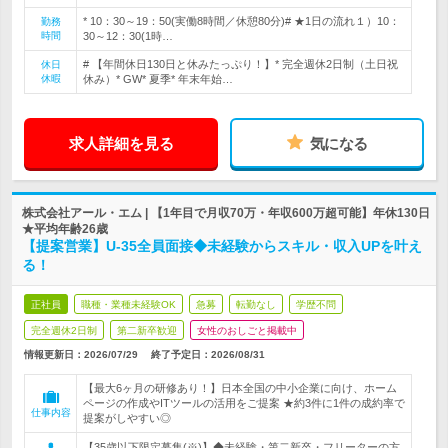
* 10：30～19：50(実働8時間／休憩80分)# ★1日の流れ１）10：
勤務
時間
30～12：30(1時…
# 【年間休日130日と休みたっぷり！】* 完全週休2日制（土日祝
休日
休暇
休み）* GW* 夏季* 年末年始…
求人詳細を見る
気になる
株式会社アール・エム | 【1年目で月収70万・年収600万超可能】年休130日
★平均年齢26歳
【提案営業】U-35全員面接◆未経験からスキル・収入UPを叶え
る！
正社員
職種・業種未経験OK
急募
転勤なし
学歴不問
完全週休2日制
第二新卒歓迎
女性のおしごと掲載中
情報更新日：2026/07/29
終了予定日：
2026/08/31
【最大6ヶ月の研修あり！】日本全国の中小企業に向け、ホーム
ページの作成やITツールの活用をご提案 ★約3件に1件の成約率で
仕事内容
提案がしやすい◎
【35歳以下限定募集(※)】◆未経験・第二新卒・フリーターの方