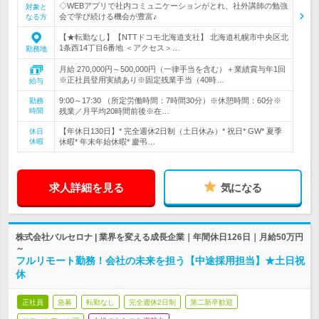
◇WEBアプリで社内コミュニケーションがとれ、社外講師の勉強
対象と
会で学び続ける機会が豊富♪
なる方
【★転勤なし】【NTTドコモ北海道支社】 北海道札幌市中央区北
1条西14丁目6番地 ＜アクセス＞…
勤務地
月給 270,000円～500,000円（一律手当を含む）＋業績賞与年1回
※正社員登用実績あり※固定残業手当（40時…
給与
9:00～17:30 （所定労働時間：7時間30分）※休憩時間：60分※
勤務
時間
残業／月平均20時間前後※在…
【年休日130日】* 完全週休2日制（土日休み）* 祝日* GW* 夏季
休日
休暇
休暇* 年末年始休暇* 慶弔…
求人詳細を見る
気になる
株式会社バルセロナ | 業界を変える成長企業｜年間休日126日｜月給50万円
～
フルリモート勤務！会社の未来を担う【中途採用担当】★土日祝
休
正社員
急募
転勤なし
完全週休2日制
第二新卒歓迎