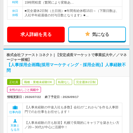
時間
15時間程度（繁閑により変動あ…
■完全週休2日制（土日祝）■年間有給休暇15日～（下限日数は、
休日
休暇
入社半年経過後の付与日数となります）■…
求人詳細を見る
気になる
株式会社ファーストコネクト | 【安定成長マーケットで事業拡大中／／マネ
ージャー候補】
【人事採用企画職(採用マーケティング・採用企画)】人事経験不
問
正社員
職種・業種未経験OK
転勤なし
完全週休2日制
女性のおしごと掲載中
情報更新日：2026/07/22
終了予定日：
2026/09/17
【人事未経験の中途入社も多数】会社の”これから”を作る人事部
門でのお仕事をお任せします！
仕事内容
【人事未経験の方も歓迎】札幌で長期的にキャリアを築きたい方
対象と
／20～30代が中心に活躍中！
なる方