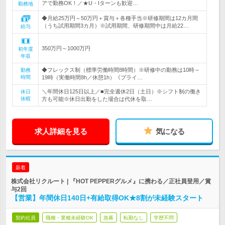
アで勤務OK！／★U・Iターンも歓迎…
勤務地
◆月給25万円～50万円＋賞与＋各種手当※研修期間は12カ月間
（うち試用期間3カ月）※試用期間、研修期間中は月給22…
給与
350万円～1000万円
初年度
年収
◆フレックス制（標準労働時間8時間）※研修中の勤務は10時～
勤務
時間
19時（実働時間8h／休憩1h）《プライ…
＼年間休日125日以上／■完全週休2日（土日）※シフト制の働き
休日
休暇
方も可能※休日出勤をした場合は代休を取…
求人詳細を見る
気になる
新着
株式会社リクルート | 『HOT PEPPERグルメ』に携わる／正社員登用／賞
与2回
【営業】年間休日140日+有給取得OK★8割が未経験スタート
契約社員
職種・業種未経験OK
急募
転勤なし
学歴不問