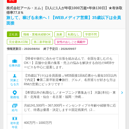
新着
株式会社アール・エム | 【3人に1人が年収1000万超×年休130日】★有休取
得率77.8％
旅して、稼げる未来へ！【WEBメディア営業】35歳以下は全員
面接
正社員
職種・業種未経験OK
急募
転勤なし
学歴不問
完全週休2日制
第二新卒歓迎
女性のおしごと掲載中
情報更新日：2026/08/04
終了予定日：
2026/09/07
【帰省や旅行に合わせて出張を組み込んで、全国を楽しむのも
OK！】店舗や企業の集客・売上の悩みを解決する自社のWEBサ
仕事内容
ービスを中心に提案します。
【35歳以下(※)は全員面接→WEB面接1回&応募から最短10日以内
で内定】◆第二新卒歓迎◆旅行、グルメ、名所巡りが好きな方は
対象と
RMの営業にピッタリです！
なる方
【希望以外の転勤なし／オープニング募集あり】 大阪(本社)・東
京・北海道・仙台・名古屋・福岡・沖縄…
勤務地
月給241,500円～367,000円＋インセンティブ※年齢や経験等に応
じて、待遇は優遇・決定します※固定残業代（2…
給与
400万円～1000万円
初年度
年収