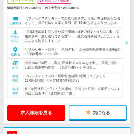
リモートワーク可
女性のおしごと掲載中
情報更新日：2026/02/20
終了予定日：
2026/08/20
【フレックス＆リモートで柔軟な働き方が可能】中途採用担当者
として、採用戦略の立案や運用、面接対応などをお任せします。
仕事内容
【経験者募集】◎人事や採用関連の経験1年以上の方◎人事・採
用業務を一通り進行できる方＼『一緒に会社を盛り上げたい』そ
対象と
んな方を歓迎します！／
なる方
＼フルリモート勤務／ 【札幌本社】 北海道札幌市中央区南6条西
1丁目5番地6.1ビル6階
勤務地
月給 500,000円～＋賞与2回経験やスキルを考慮して決定上記に
は固定残業40時間分 （118,454円～）を含み…
給与
フレックスタイム制＊標準労働時間8時間（コアタイム
勤務
時間
12:00~17:00）＊固定残業40時間含む
# 《年間休日126日》* 完全週休二日制（土日祝）※採用イベント
休日
休暇
時は出勤あり# 《休暇制度》* 慶…
求人詳細を見る
気になる