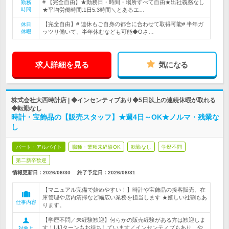
# 【完全自由】★勤務日・時間・場所すべて自由★出社義務なし
勤務
時間
★平均労働時間:1日5.3時間＼とあるエ…
【完全自由】# 連休もご自身の都合に合わせて取得可能# 半年ガ
休日
休暇
ッツリ働いて、半年休むなども可能◆Oさ…
求人詳細を見る
気になる
株式会社大西時計店 | ◆インセンティブあり◆5日以上の連続休暇が取れる
◆転勤なし
時計・宝飾品の【販売スタッフ】★週4日～OK★ノルマ・残業な
し
パート・アルバイト
職種・業種未経験OK
転勤なし
学歴不問
第二新卒歓迎
情報更新日：2026/06/30
終了予定日：
2026/08/31
【マニュアル完備で始めやすい！】時計や宝飾品の接客販売、在
庫管理や店内清掃など幅広い業務を担当します ★嬉しい社割もあ
仕事内容
ります。
【学歴不問／未経験歓迎】何らかの販売経験がある方は歓迎しま
す！UIJターンもお待ちしています／インセンティブもあり、や
対象と