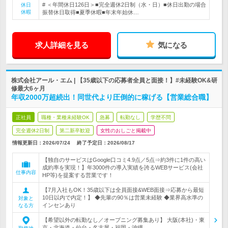
# ＜年間休日126日＞■完全週休2日制（水・日）■休日出勤の場合
休日
休暇
振替休日取得■夏季休暇■年末年始休…
求人詳細を見る
気になる
株式会社アール・エム | 【35歳以下の応募者全員と面接！】#未経験OK&研
修最大6ヶ月
年収2000万超続出！同世代より圧倒的に稼げる【営業総合職】
正社員
職種・業種未経験OK
急募
転勤なし
学歴不問
完全週休2日制
第二新卒歓迎
女性のおしごと掲載中
情報更新日：2026/07/24
終了予定日：
2026/08/17
【独自のサービスはGoogle口コミ4.9点／5点⇒約3件に1件の高い
成約率を実現！】年3000件の導入実績を誇るWEBサービス(会社
仕事内容
HP等)を提案する営業です！
【7月入社もOK！35歳以下は全員面接&WEB面接⇒応募から最短
10日以内で内定！】 ◆先輩の90％は営業未経験 ◆業界高水準の
対象と
インセンあり
なる方
【希望以外の転勤なし／オープニング募集あり】 大阪(本社)・東
京・北海道・仙台・名古屋・福岡・沖縄…