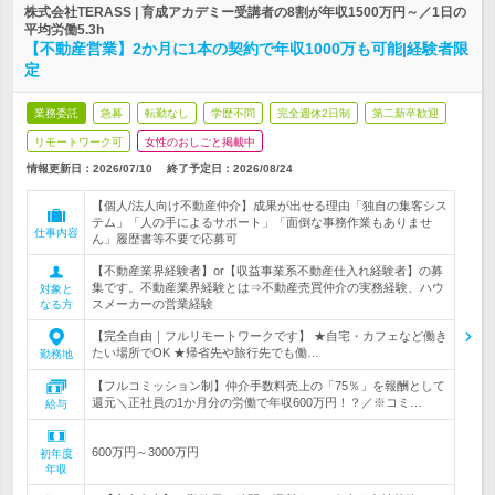
株式会社TERASS | 育成アカデミー受講者の8割が年収1500万円～／1日の
平均労働5.3h
【不動産営業】2か月に1本の契約で年収1000万も可能|経験者限
定
業務委託
急募
転勤なし
学歴不問
完全週休2日制
第二新卒歓迎
リモートワーク可
女性のおしごと掲載中
情報更新日：2026/07/10
終了予定日：
2026/08/24
【個人/法人向け不動産仲介】成果が出せる理由「独自の集客シス
テム」「人の手によるサポート」「面倒な事務作業もありませ
仕事内容
ん」履歴書等不要で応募可
【不動産業界経験者】or【収益事業系不動産仕入れ経験者】の募
集です。不動産業界経験とは⇒不動産売買仲介の実務経験、ハウ
対象と
スメーカーの営業経験
なる方
【完全自由｜フルリモートワークです】 ★自宅・カフェなど働き
たい場所でOK ★帰省先や旅行先でも働…
勤務地
【フルコミッション制】仲介手数料売上の「75％」を報酬として
還元＼正社員の1か月分の労働で年収600万円！？／※コミ…
給与
600万円～3000万円
初年度
年収