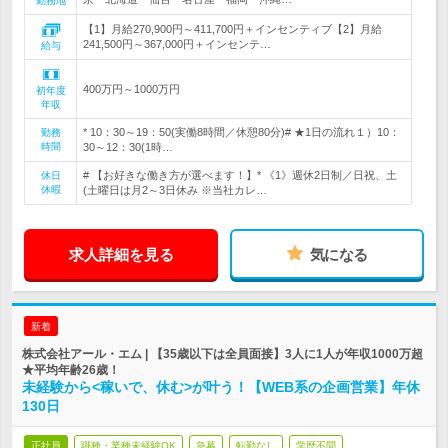
勤務地
【1】月給270,900円～411,700円＋インセンティブ【2】月給
241,500円～367,000円＋インセンテ…
給与
400万円～1000万円
初年度
年収
* 10：30～19：50(実働8時間／休憩80分)# ★1日の流れ１）10：
勤務
時間
30～12：30(1時…
# 【お好きな働き方が選べます！】* 《1》週休2日制／日祝、土
休日
休暇
(土曜日は月2～3日休み ※当社カレ…
求人詳細を見る
気になる
新着
株式会社アール・エム | 【35歳以下は全員面接】3人に1人が年収1000万超
★平均年齢26歳！
未経験から<稼いで、休む>が叶う！【WEB系の企画営業】年休
130日
正社員
職種・業種未経験OK
急募
転勤なし
学歴不問