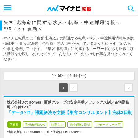
集客 北海道に関する求人・転職・中途採用情報＜
8/6（木）更新＞
マイナビ転職では「集客 北海道」に関連する転職・求人・中途採用情報を多数
掲載中!「集客 北海道」の転職・求人情報を探しているあなたにおすすめのお
仕事を掲載しています。「集客 北海道」に関連するキーワードからも転職・求
人情報をお探しいただけるので、あなたにぴったりのお仕事を見つけてみてく
ださい!
1～50件 (全84件中)
1
2
株式会社Dot Homes | 西武グループの安定基盤／フレックス制／在宅勤務
可／年休123日
「データ×IT」課題解決を支援【集客コンサルタント】完休2日制
正社員
業種未経験OK
転勤なし
完全週休2日制
リモートワーク可
情報更新日：2026/06/19
終了予定日：
2026/12/10