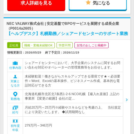
求人詳細を見る
気になる
NEC VALWAY株式会社 | 安定基盤でBPOサービスを展開する成長企業
（P0014a2605）
【ヘルプデスク】札幌勤務／シェアードセンターのサポート業務
正社員
職種・業種未経験OK
学歴不問
女性のおしごと掲載中
情報更新日：2026/05/29
終了予定日：
2026/11/19
シェアードセンターにおいて、大手企業のシステムに関するお問
い合わせ対応やオペレーターの管理業務等をお任せします。
仕事内容
未経験歓迎！働きながらスキルアップできる環境です★＜必須要
件＞Word、Excelの基本操作、ビジネスメール作成、基本的な電
対象と
話対応ができる方
なる方
北海道札幌市北区北7条西1-2-6 NCO札幌 【雇入れ直後】上記の
事業所 【変更の範囲】会社の定…
勤務地
月給20万円～25万円※経験やスキルなどを考慮の上、 当社規定
により決定いたします。 ◆試用期間なし
給与
279万円～346万円
初年度
年収