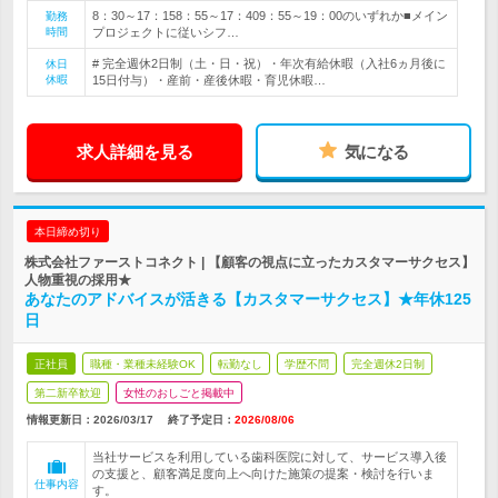
8：30～17：158：55～17：409：55～19：00のいずれか■メイン
勤務
時間
プロジェクトに従いシフ…
# 完全週休2日制（土・日・祝）・年次有給休暇（入社6ヵ月後に
休日
休暇
15日付与）・産前・産後休暇・育児休暇…
求人詳細を見る
気になる
本日締め切り
株式会社ファーストコネクト | 【顧客の視点に立ったカスタマーサクセス】
人物重視の採用★
あなたのアドバイスが活きる【カスタマーサクセス】★年休125
日
正社員
職種・業種未経験OK
転勤なし
学歴不問
完全週休2日制
第二新卒歓迎
女性のおしごと掲載中
情報更新日：2026/03/17
終了予定日：
2026/08/06
当社サービスを利用している歯科医院に対して、サービス導入後
の支援と、顧客満足度向上へ向けた施策の提案・検討を行いま
仕事内容
す。