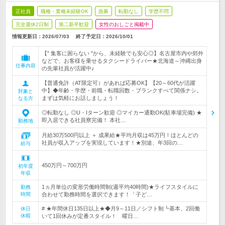
正社員
職種・業種未経験OK
急募
転勤なし
学歴不問
完全週休2日制
第二新卒歓迎
女性のおしごと掲載中
情報更新日：2026/07/03
終了予定日：
2026/10/01
【" 集客に困らない "から、未経験でも安心◎】名古屋市内や郊外
などで、お客様を乗せるタクシードライバー★北海道～沖縄出身
仕事内容
の先輩社員が活躍中♪
【普通免許（AT限定可）があれば応募OK】【20～60代が活躍
中】◆年齢・学歴・前職・転職回数・ブランクすべて関係ナシ。
対象と
まずは気軽にお話しましょう！
なる方
◎転勤なし ◎U・Iターン歓迎 ◎マイカー通勤OK(駐車場完備) ★
即入居できる社員寮完備！ 本社…
勤務地
月給30万500円以上 ＋ 成果給★平均月収は45万円！ほとんどの
社員が収入アップを実現しています！★別途、年3回の…
給与
450万円～700万円
初年度
年収
1ヵ月単位の変形労働時間制(週平均40時間)★ライフスタイルに
勤務
時間
合わせて勤務時間を選択できます！「子ど…
# ★年間休日135日以上★◆月9～11日／シフト制┗基本、2回働
休日
休暇
いて1回休みが定番スタイル！ 曜日…