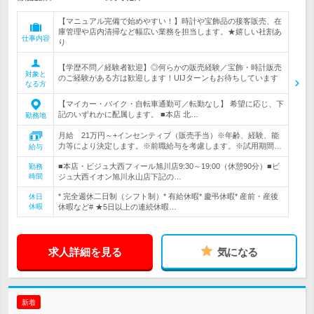
【マニュアル完備で始めやすい！】時計や宝飾品の接客販売、在
庫管理や店内清掃など幅広い業務を担当します。★嬉しい社割あ
仕事内容
り
【学歴不問／経験者歓迎】◎何らかの販売経験／宝飾・時計販売
対象と
のご経験がある方は歓迎します！UIJターンもお待ちしています
なる方
【マイカー・バイク・自転車通勤可／転勤なし】 希望に応じ、下
記のいずれかに配属します。 ■本店 北…
勤務地
月給 21万円～+インセンティブ（販売手当）※年齢、経験、能
力等により決定します。※前職給与を考慮します。※試用期間…
給与
■本店・ビジュ大西フィール旭川店9:30～19:00（休憩90分）■ビ
勤務
時間
ジュ大西イオン旭川永山店下記の…
* 完全週休二日制（シフト制）* 有給休暇* 慶弔休暇* 産前・産後
休日
休暇
休暇など# ★5日以上の連続休暇…
求人詳細を見る
気になる
新着