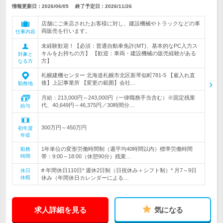
情報更新日：2026/06/05
終了予定日：
2026/11/26
店舗にご来店されたお客様に対し、建設機械やトラックなどの車
両販売を行います。
仕事内容
未経験歓迎！【必須：普通自動車免許(MT)、基本的なPC入力ス
キルをお持ちの方】 【歓迎：車両・建設機械の販売経験がある
対象と
方】
なる方
札幌建機センター 北海道札幌市北区新琴似町781-5 【雇入れ直
後】上記事業所 【変更の範囲】会社…
勤務地
月給：213,000円～243,000円（一律職務手当含む）※固定残業
代、40,649円～46,375円／30時間分…
給与
300万円～450万円
初年度
年収
1年単位の変形労働時間制（週平均40時間以内）標準労働時間
勤務
時間
帯：9:00～18:00（休憩90分）残業…
# 年間休日110日* 週休2日制（日祝休み＋シフト制）* 月7～9日
休日
休暇
休み（年間休日カレンダーによる…
求人詳細を見る
気になる