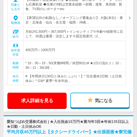
も応募歓迎 ◆先輩の9割は営業未経験⇒前職：接客、美容師、飲
対象と
食、TV局のレポーターetc
なる方
【希望以外の転勤なし／オープニング募集あり】 大阪(本社)・東
京・北海道・仙台・名古屋・福岡・沖縄…
勤務地
月給241,500円～367,000円＋インセンティブ※年齢や経験等に応
じて、待遇は優遇・決定します※固定残業代（2…
給与
400万円～1000万円
初年度
年収
* 10：30～19：50(実働8時間／休憩80分)# ★1日の流れ１）10：
勤務
時間
30～12：30(1時…
# 【年間休日130日と休みたっぷり！】* 完全週休2日制（土日祝
休日
休暇
休み）* GW* 夏季* 年末年始…
求人詳細を見る
気になる
愛知つばめ交通株式会社 | ★入社祝金10万円★賞与年3回★年休135日以上
★日勤・土日休みOK
平均月収45万円以上【タクシードライバー】★出張面接★寮完備