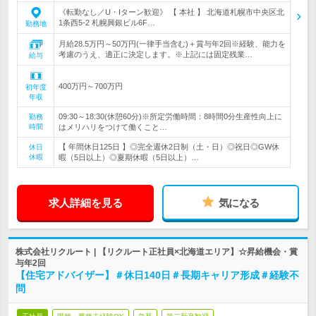
《転勤なし／U・Iターン歓迎》 【 本社 】 北海道札幌市中央区北
1条西5-2 札幌興銀ビル6F…
勤務地
月給28.5万円～50万円(一律手当含む)＋賞与年2回※経験、能力を
考慮のうえ、適正に決定します。※上記には固定残業…
給与
400万円～700万円
初年度
年収
09:30～18:30(休憩60分)※所定労働時間：8時間0分生産性向上に
勤務
時間
はメリハリをつけて働くこと…
【 年間休日125日 】◎完全週休2日制（土・日）◎祝日◎GW休
休日
休暇
暇（5日以上）◎夏期休暇（5日以上）…
求人詳細を見る
気になる
株式会社リクルート | 【リクルート正社員×北海道エリア】☆昇給機会・賞
与年2回
【住宅アドバイザー】＃休日140日＃長期キャリア形成＃経験不
問