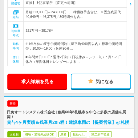
直後】上記事業所 【変更の範囲】…
勤務地
月給213,000円～243,000円（一律職務手当含む）※固定残業代
40,649円～46,375円／30時間分を含…
給与
321万円～381万円
初年度
年収
# 1年単位の変形労働時間制（週平均40時間以内）標準労働時間
勤務
時間
帯：10:00～19:00（休憩90分…
# 年間休日110日* 週休2日制（日祝休み＋シフト制）* 月7～9日
休日
休暇
休み（年間休日カレンダーによる…
求人詳細を見る
気になる
新着
日免オートシステム株式会社 | 創業60年!札幌市を中心に多数の店舗を展
開！
賞与4ヶ月実績＆残業月20h程！建設車両の【提案営業】@札幌
正社員
職種・業種未経験OK
急募
転勤なし
第二新卒歓迎