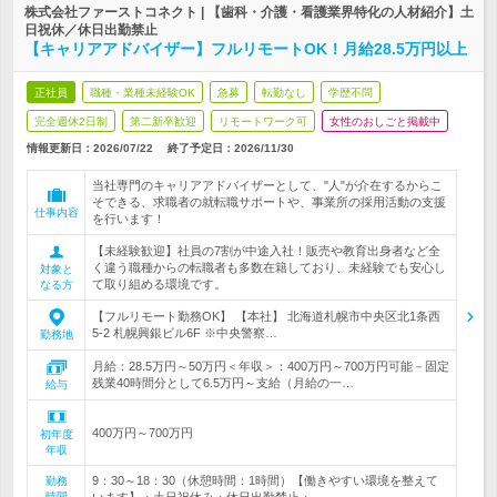
株式会社ファーストコネクト | 【歯科・介護・看護業界特化の人材紹介】土
日祝休／休日出勤禁止
【キャリアアドバイザー】フルリモートOK！月給28.5万円以上
正社員
職種・業種未経験OK
急募
転勤なし
学歴不問
完全週休2日制
第二新卒歓迎
リモートワーク可
女性のおしごと掲載中
情報更新日：2026/07/22
終了予定日：
2026/11/30
当社専門のキャリアアドバイザーとして、"人"が介在するからこ
そできる、求職者の就転職サポートや、事業所の採用活動の支援
仕事内容
を行います！
【未経験歓迎】社員の7割が中途入社！販売や教育出身者など全
く違う職種からの転職者も多数在籍しており、未経験でも安心し
対象と
て取り組める環境です。
なる方
【フルリモート勤務OK】 【本社】 北海道札幌市中央区北1条西
5-2 札幌興銀ビル6F ※中央警察…
勤務地
月給：28.5万円～50万円＜年収＞：400万円～700万円可能－固定
残業40時間分として6.5万円～支給（月給の一…
給与
400万円～700万円
初年度
年収
9：30～18：30（休憩時間：1時間）【働きやすい環境を整えて
勤務
時間