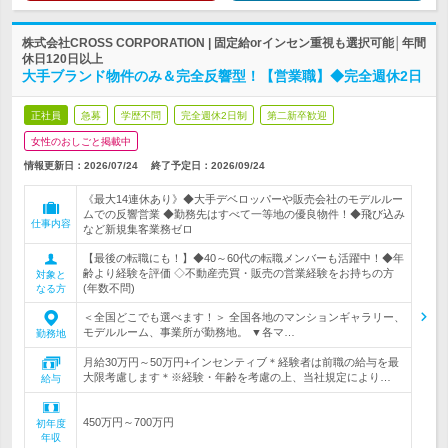
株式会社CROSS CORPORATION | 固定給orインセン重視も選択可能│年間
休日120日以上
大手ブランド物件のみ＆完全反響型！【営業職】◆完全週休2日
正社員
急募
学歴不問
完全週休2日制
第二新卒歓迎
女性のおしごと掲載中
情報更新日：2026/07/24
終了予定日：
2026/09/24
《最大14連休あり》◆大手デベロッパーや販売会社のモデルルー
ムでの反響営業 ◆勤務先はすべて一等地の優良物件！◆飛び込み
仕事内容
など新規集客業務ゼロ
【最後の転職にも！】◆40～60代の転職メンバーも活躍中！◆年
齢より経験を評価 ◇不動産売買・販売の営業経験をお持ちの方
対象と
(年数不問)
なる方
＜全国どこでも選べます！＞ 全国各地のマンションギャラリー、
モデルルーム、事業所が勤務地。 ▼各マ…
勤務地
月給30万円～50万円+インセンティブ＊経験者は前職の給与を最
大限考慮します＊※経験・年齢を考慮の上、当社規定により…
給与
450万円～700万円
初年度
年収