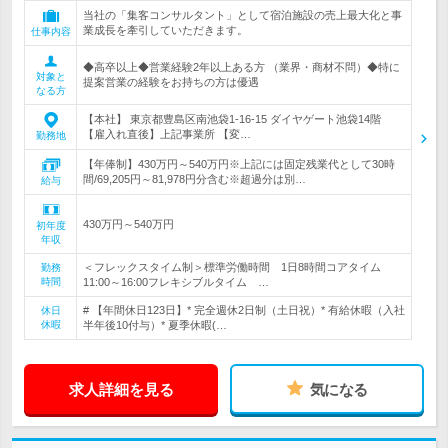
当社の「集客コンサルタント」として宿泊施設の売上最大化と事
業成長を牽引していただきます。
仕事内容
◆高卒以上◆営業経験2年以上ある方 （業界・商材不問）◆特に
対象と
提案営業の経験をお持ちの方は優遇
なる方
【本社】 東京都豊島区南池袋1-16-15 ダイヤゲート池袋14階
【雇入れ直後】上記事業所 【変…
勤務地
【年俸制】430万円～540万円※上記には固定残業代として30時
間/69,205円～81,978円分含む※超過分は別…
給与
430万円～540万円
初年度
年収
＜フレックスタイム制＞標準労働時間 1日8時間コアタイム
勤務
時間
11:00～16:00フレキシブルタイム …
# 【年間休日123日】* 完全週休2日制（土日祝）* 有給休暇（入社
休日
休暇
半年後10付与）* 夏季休暇(…
求人詳細を見る
気になる