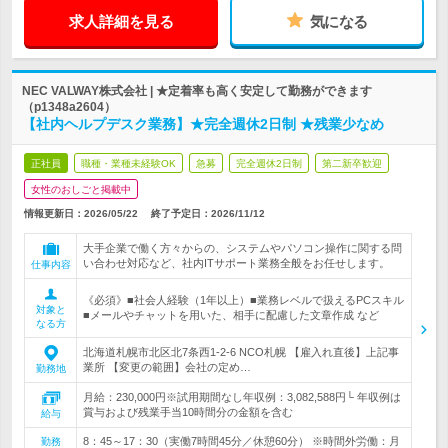
求人詳細を見る
気になる
NEC VALWAY株式会社 | ★定着率も高く安定して勤務ができます
（p1348a2604）
【社内ヘルプデスク業務】★完全週休2日制 ★残業少なめ
正社員
職種・業種未経験OK
急募
完全週休2日制
第二新卒歓迎
女性のおしごと掲載中
情報更新日：2026/05/22
終了予定日：
2026/11/12
大手企業で働く方々からの、システムやパソコン操作に関する問
い合わせ対応など、社内ITサポート業務全般をお任せします。
仕事内容
《必須》■社会人経験（1年以上）■業務レベルで扱えるPCスキル
対象と
■メールやチャットを用いた、相手に配慮した文章作成 など
なる方
北海道札幌市北区北7条西1-2-6 NCO札幌 【雇入れ直後】上記事
業所 【変更の範囲】会社の定め…
勤務地
月給：230,000円※試用期間なし年収例：3,082,588円└ 年収例は
賞与および残業手当10時間分の金額を含む
給与
8：45～17：30（実働7時間45分／休憩60分） ※時間外労働：月
勤務