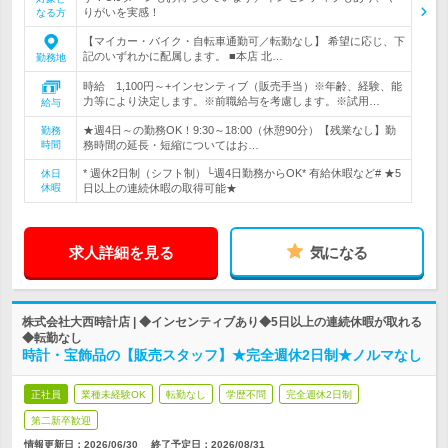
りがいを実感！
なる方
【マイカー・バイク・自転車通勤可／転勤なし】 希望に応じ、下
記のいずれかに配属します。 ■本店 北…
勤務地
時給 1,100円～+インセンティブ（販売手当）※年齢、経験、能
力等により決定します。※前職給与を考慮します。※試用…
給与
★週4日～の勤務OK！9:30～18:00（休憩90分）【残業なし】勤
勤務
時間
務時間の延長・短縮についてはお…
* 週休2日制（シフト制）└週4日勤務からOK* 有給休暇など# ★5
休日
休暇
日以上の連続休暇の取得可能★
求人詳細を見る
気になる
株式会社大西時計店 | ◆インセンティブあり◆5日以上の連続休暇が取れる
◆転勤なし
時計・宝飾品の【販売スタッフ】★完全週休2日制★ノルマなし
正社員
業種未経験OK
転勤なし
学歴不問
完全週休2日制
第二新卒歓迎
情報更新日：2026/06/30
終了予定日：
2026/08/31