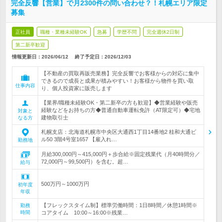
完全反響【営業】で月2300件の問い合わせ？！札幌エリア限定
募集
正社員
職種・業種未経験OK
急募
学歴不問
完全週休2日制
第二新卒歓迎
情報更新日：2026/06/12
終了予定日：
2026/12/03
【不動産の買取再販売業務】完全反響でお客様からの対応に集中
できるので成長と成果が積みやすい！お客様から物件を買い取
仕事内容
り、個人投資家に販売します
【業界/職種未経験OK・第二新卒の方も歓迎】◆営業経験や販売
経験などをお持ちの方◆普通自動車運転免許（AT限定可）◆宅地
対象と
建物取引士
なる方
札幌支店：北海道札幌市中央区大通西1丁目14番地2 桂和大通ビ
ル50 3階4号室1657 【雇入れ…
勤務地
月給300,000円～415,000円＋歩合給※固定残業代（月40時間分／
72,000円～99,500円）を含む。超…
給与
500万円～1000万円
初年度
年収
【フレックスタイム制】標準労働時間：1日8時間／休憩1時間※
勤務
時間
コアタイム 10:00～16:00※残業…