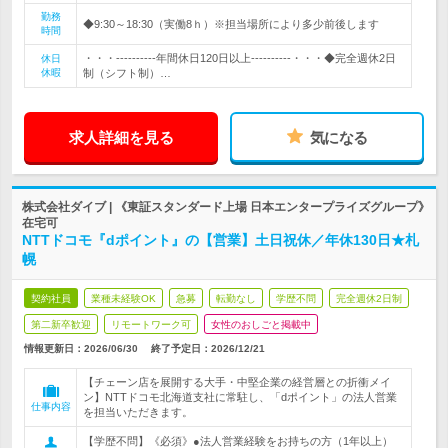
勤務
◆9:30～18:30（実働8ｈ）※担当場所により多少前後します
時間
・・・----------年間休日120日以上----------・・・◆完全週休2日
休日
休暇
制（シフト制）…
求人詳細を見る
気になる
株式会社ダイブ | 《東証スタンダード上場 日本エンタープライズグループ》
在宅可
NTTドコモ『dポイント』の【営業】土日祝休／年休130日★札
幌
契約社員
業種未経験OK
急募
転勤なし
学歴不問
完全週休2日制
第二新卒歓迎
リモートワーク可
女性のおしごと掲載中
情報更新日：2026/06/30
終了予定日：
2026/12/21
【チェーン店を展開する大手・中堅企業の経営層との折衝メイ
ン】NTTドコモ北海道支社に常駐し、「dポイント」の法人営業
仕事内容
を担当いただきます。
【学歴不問】《必須》●法人営業経験をお持ちの方（1年以上）