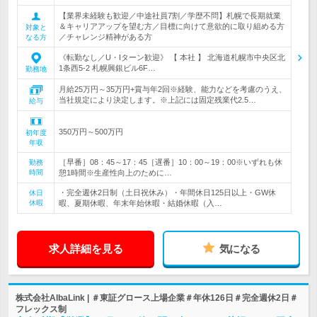
【業界未経験も歓迎／中途社員7割／学歴不問】札幌で長期就業
＆キャリアアップを望む方／目標に向けて意欲的に取り組める方
対象と
／チャレンジ精神がある方
なる方
《転勤なし／U・Iターン歓迎》 【 本社 】 北海道札幌市中央区北
1条西5-2 札幌興銀ビル6F…
勤務地
月給25万円～35万円+賞与年2回※経験、能力などを考慮のうえ、
当社規定により決定します。※上記には固定残業代2.5…
給与
350万円～500万円
初年度
年収
［早番］08：45～17：45［遅番］10：00～19：00※いずれも休
勤務
時間
憩1時間※生産性向上のために…
・完全週休2日制（土日祝休み）・年間休日125日以上・GW休
休日
休暇
暇、夏期休暇、年末年始休暇・結婚休暇（入…
求人詳細を見る
気になる
株式会社AlbaLink | ＃東証グロース上場企業＃年休126日＃完全週休2日＃
フレックス制