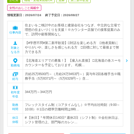
正社員
職種・業種未経験OK
急募
第二新卒歓迎
女性のおしごと掲載中
情報更新日：2026/07/24
終了予定日：
2026/08/27
住まいをご検討中のお客様と建築会社をつなぎ、中立的な立場で
理想の住まいづくりを支援！※カウンター店舗での接客提案のみ
仕事内容
で、訪問や顧客開拓なし
【#学歴不問#第二新卒歓迎】□対話を楽しめる方 □他者貢献に
やりがいや、楽しさを感じられる方 □目標に対して最後まで努
対象と
力できる方
なる方
【北海道エリアでの募集！】 【雇入れ直後】 □北海道の各スーモ
カウンターを予定しております。 札幌…
勤務地
月給25万8500円～（月給24万9453円～）賞与年2回各種手当※職
務手当（5万8371円～（5万6329円～）含…
給与
344万円～344万円
初年度
年収
フレックスタイム制（コアタイムなし）※平均出社時刻（9:00～
勤務
時間
10:00）※1日の標準労働時間は8時…
# 【休日】* 年間休日140日* 週休2日（シフト制）※会社休日は、
休日
休暇
シフト管理の上、部門毎のカレン…