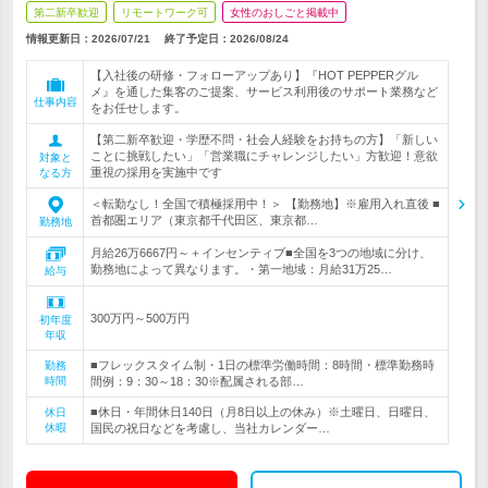
第二新卒歓迎
リモートワーク可
女性のおしごと掲載中
情報更新日：2026/07/21
終了予定日：
2026/08/24
【入社後の研修・フォローアップあり】『HOT PEPPERグル
メ』を通した集客のご提案、サービス利用後のサポート業務など
仕事内容
をお任せします。
【第二新卒歓迎・学歴不問・社会人経験をお持ちの方】「新しい
ことに挑戦したい」「営業職にチャレンジしたい」方歓迎！意欲
対象と
重視の採用を実施中です
なる方
＜転勤なし！全国で積極採用中！＞ 【勤務地】※雇用入れ直後 ■
首都圏エリア（東京都千代田区、東京都…
勤務地
月給26万6667円～＋インセンティブ■全国を3つの地域に分け、
勤務地によって異なります。・第一地域：月給31万25…
給与
300万円～500万円
初年度
年収
■フレックスタイム制・1日の標準労働時間：8時間・標準勤務時
勤務
時間
間例：9：30～18：30※配属される部…
■休日・年間休日140日（月8日以上の休み）※土曜日、日曜日、
休日
休暇
国民の祝日などを考慮し、当社カレンダー…