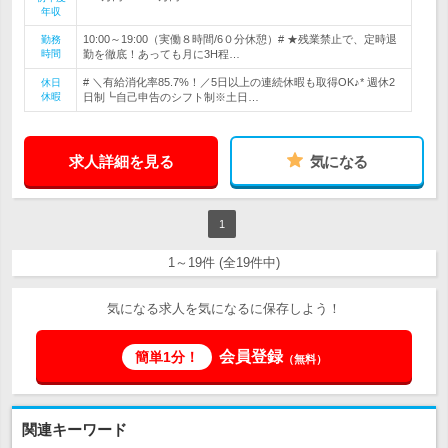
年収
10:00～19:00（実働８時間/6０分休憩）# ★残業禁止で、定時退
勤務
時間
勤を徹底！あっても月に3H程…
# ＼有給消化率85.7%！／5日以上の連続休暇も取得OK♪* 週休2
休日
休暇
日制┗自己申告のシフト制※土日…
求人詳細を見る
気になる
1
1～19件 (全19件中)
気になる求人を気になるに保存しよう！
会員登録
簡単1分！
（無料）
関連キーワード