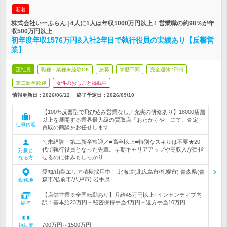
新着
株式会社いーふらん | 4人に1人は年収1000万円以上！営業職の約98％が年
収500万円以上
初年度年収1576万円&入社2年目で執行役員の実績あり【反響営
業】
正社員
職種・業種未経験OK
急募
学歴不問
完全週休2日制
第二新卒歓迎
女性のおしごと掲載中
情報更新日：2026/06/12
終了予定日：
2026/09/10
【100%反響型で飛び込み営業なし／充実の研修あり】18000店舗
以上を展開する業界最大級の買取店「おたからや」にて、査定・
仕事内容
買取の商談をお任せします
＼未経験・第二新卒歓迎／■高卒以上■特別なスキルは不要★20
代で執行役員となった先輩。早期キャリアアップや高収入が目指
対象と
せるのに休みもしっかり
なる方
愛知/山梨エリア積極採用中！ 北海道(北広島市/札幌市) 青森県(青
森市/弘前市/八戸市) 岩手県…
勤務地
【店舗営業※全国転勤あり】月給45万円以上+インセンティブ内
訳：基本給23万円＋秘密保持手当4万円＋遠方手当10万円…
給与
700万円～1500万円
初年度