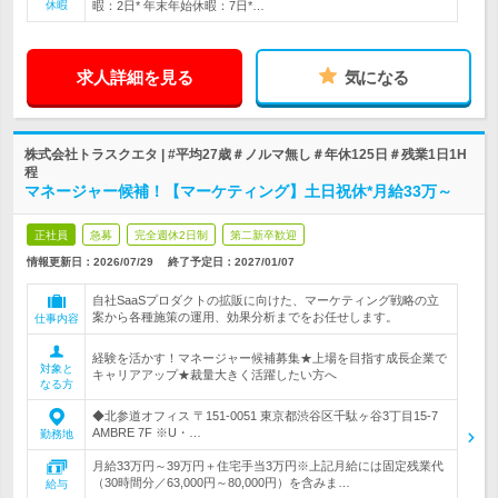
休暇
暇：2日* 年末年始休暇：7日*…
求人詳細を見る
気になる
株式会社トラスクエタ | #平均27歳＃ノルマ無し＃年休125日＃残業1日1H
程
マネージャー候補！【マーケティング】土日祝休*月給33万～
正社員
急募
完全週休2日制
第二新卒歓迎
情報更新日：2026/07/29
終了予定日：
2027/01/07
自社SaaSプロダクトの拡販に向けた、マーケティング戦略の立
案から各種施策の運用、効果分析までをお任せします。
仕事内容
経験を活かす！マネージャー候補募集★上場を目指す成長企業で
対象と
キャリアアップ★裁量大きく活躍したい方へ
なる方
◆北参道オフィス 〒151-0051 東京都渋谷区千駄ヶ谷3丁目15-7
AMBRE 7F ※U・…
勤務地
月給33万円～39万円＋住宅手当3万円※上記月給には固定残業代
（30時間分／63,000円～80,000円）を含みま…
給与