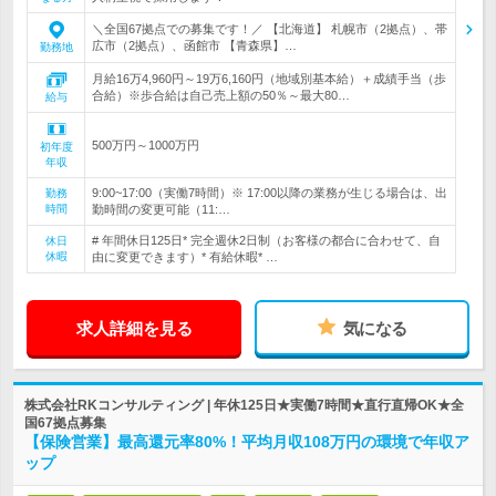
＼全国67拠点での募集です！／ 【北海道】 札幌市（2拠点）、帯
広市（2拠点）、函館市 【青森県】…
勤務地
月給16万4,960円～19万6,160円（地域別基本給）＋成績手当（歩
合給）※歩合給は自己売上額の50％～最大80…
給与
500万円～1000万円
初年度
年収
9:00~17:00（実働7時間）※ 17:00以降の業務が生じる場合は、出
勤務
時間
勤時間の変更可能（11:…
# 年間休日125日* 完全週休2日制（お客様の都合に合わせて、自
休日
休暇
由に変更できます）* 有給休暇* …
求人詳細を見る
気になる
株式会社RKコンサルティング | 年休125日★実働7時間★直行直帰OK★全
国67拠点募集
【保険営業】最高還元率80%！平均月収108万円の環境で年収ア
ップ