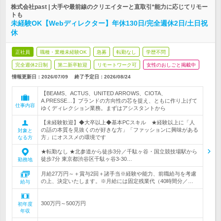
株式会社past | 大手や最前線のクリエイターと直取引*能力に応じてリモー
トも
未経験OK【Webディレクター】年休130日/完全週休2日/土日祝
休
正社員
職種・業種未経験OK
急募
転勤なし
学歴不問
完全週休2日制
第二新卒歓迎
リモートワーク可
女性のおしごと掲載中
情報更新日：2026/07/09
終了予定日：
2026/08/24
【BEAMS、ACTUS、UNITED ARROWS、CIOTA、
A.PRESSE…】ブランドの方向性の芯を捉え、ともに作り上げて
仕事内容
ゆくディレクション業務。まずはアシスタントから
【未経験歓迎】◆大卒以上◆基本PCスキル ★経験以上に「人
の話の本質を見抜くのが好きな方」「ファッションに興味がある
対象と
方」にオススメの環境です
なる方
★転勤なし ★北参道から徒歩3分／千駄ヶ谷・国立競技場駅から
徒歩7分 東京都渋谷区千駄ヶ谷3-30…
勤務地
月給27万円～＋賞与2回＋諸手当※経験や能力、前職給与を考慮
の上、決定いたします。※月給には固定残業代（40時間分／…
給与
300万円～500万円
初年度
年収