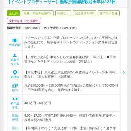
【イベントプロデューサー】顧客折衝経験歓迎★年休122日
正社員
職種・業種未経験OK
転勤なし
完全週休2日制
第二新卒歓迎
女性のおしごと掲載中
情報更新日：2026/06/03
終了予定日：
2026/11/19
《チームでつくる》空間プロモーション領域において圧倒的な強
みの当社にて、展示会やイベントのディレクション業務をお任せ
仕事内容
します。
【いずれか必須】◆何かしらの顧客折衝経験（3年以上）◆予算
対象と
管理などを含むディレクション経験（3年以上）
なる方
【東京本社】 東京都江東区豊洲2-1-9 豊洲セイルパーク6F ※転
勤なし 【雇入れ直後】上記事業…
勤務地
月給250,000円～310,000円※給与内に固定残業代として50,000円
～円/30時間分を含む。超過分は追加支…
給与
400万円～600万円
初年度
年収
9:00～17:30（実働7.5時間/休憩60分）時間外労働有無:有※平均
勤務
時間
残業時間20時間/月
【年間休日122日】* 完全週休二日制（土曜 日曜 祝日）* 夏季休
休日