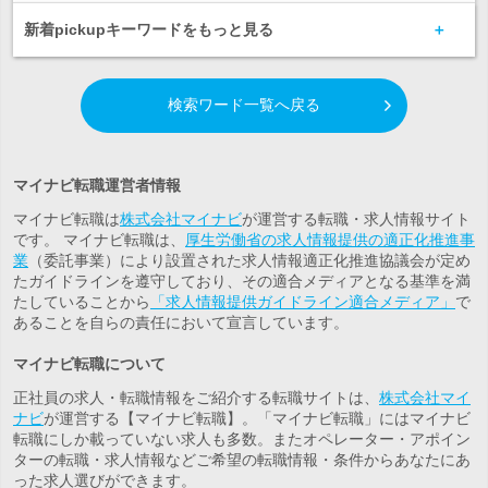
新着pickupキーワードをもっと見る
検索ワード一覧へ戻る
マイナビ転職運営者情報
マイナビ転職は
株式会社マイナビ
が運営する転職・求人情報サイト
です。 マイナビ転職は、
厚生労働省の求人情報提供の適正化推進事
業
（委託事業）により設置された求人情報適正化推進協議会が定め
たガイドラインを遵守しており、その適合メディアとなる基準を満
たしていることから
「求人情報提供ガイドライン適合メディア」
で
あることを自らの責任において宣言しています。
マイナビ転職について
正社員の求人・転職情報をご紹介する転職サイトは、
株式会社マイ
ナビ
が運営する【マイナビ転職】。「マイナビ転職」にはマイナビ
転職にしか載っていない求人も多数。また
オペレーター・アポイン
ター
の転職・求人情報などご希望の転職情報・条件からあなたにあ
った求人選びができます。