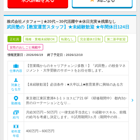
株式会社メタフォー | ★20代～30代活躍中★休日充実★残業なし
武田塾の【教室運営スタッフ】★未経験歓迎 ★年間休日124日
正社員
職種・業種未経験OK
転勤なし
完全週休2日制
第二新卒歓迎
女性のおしごと掲載中
情報更新日：2026/06/19
終了予定日：
2026/12/10
【営業職からのキャリアチェンジ多数！】『武田塾』の校舎マネ
ジメント・大学受験のサポートをお任せ致します。
仕事内容
【未経験歓迎】必須条件：■大卒以上■教育業界に興味のある方
対象と
なる方
東京都江東区豊洲4-1-1 トヨスピア21 6F 《研修期間中》 都内3か
所のローテーションとなり…
勤務地
月給30万円～50万円（一律支給手当含む）※経験やスキル、前職
の給与を考慮し決定します。※試用期間3ヵ月（期間中の待…
給与
400万円～600万円
初年度
年収