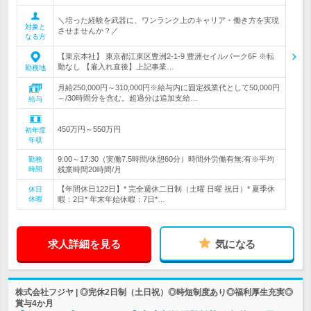
＼培った経験を武器に、ワンランク上のキャリア・働き方を実現
対象と
させませんか？／
なる方
【東京本社】 東京都江東区豊洲2-1-9 豊洲セイルパーク6F ※転
勤なし 【雇入れ直後】上記事業…
勤務地
月給250,000円～310,000円※給与内に固定残業代として50,000円
～/30時間分を含む。超過分は追加支給…
給与
450万円～550万円
初年度
年収
9:00～17:30（実働7.5時間/休憩60分）時間外労働有無:有※平均
勤務
時間
残業時間20時間/月
【年間休日122日】* 完全週休二日制（土曜 日曜 祝日）* 夏季休
休日
休暇
暇：2日* 年末年始休暇：7日*…
求人詳細を見る
気になる
株式会社フジヤ | ◎完休2日制（土日祝）◎時短制度あり◎福利厚生充実◎
賞与4か月