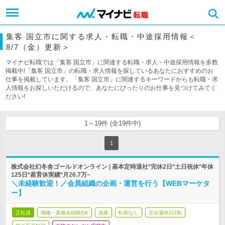
集客 国立市に関する求人・転職・中途採用情報＜
8/7（金）更新＞
マイナビ転職では「集客 国立市」に関連する転職・求人・中途採用情報を多数
掲載中!「集客 国立市」の転職・求人情報を探しているあなたにおすすめのお
仕事を掲載しています。「集客 国立市」に関連するキーワードからも転職・求
人情報をお探しいただけるので、あなたにぴったりのお仕事を見つけてみてく
ださい!
1～19件 (全19件中)
1
株式会社幻冬舎ゴールドオンライン | 基本定時退社*完休2日*土日祝休*年休
125日*産育休実績*月26.7万~
＼未経験歓迎！／会員組織の企画・運営を行う【WEBマーケタ
ー】
正社員
職種・業種未経験OK
急募
転勤なし
完全週休2日制