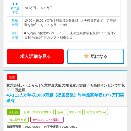
700万円～1500万円
初年度
年収
10:00～19:00（実働８時間/6０分休憩）# ★残業禁止で、定時退
勤務
時間
勤を徹底！あっても月に3H程…
# ＼有給消化率85.7%！／5日以上の連続休暇も取得OK♪* 週休2
休日
休暇
日制┗自己申告のシフト制※土日…
求人詳細を見る
気になる
新着
株式会社いーふらん | ＼業界最大級の知名度と実績／★高額インセンで年収
3000万超可
4人に1人が年収1000万超【提案営業】昨年最高年収1977万円実
績有
正社員
職種・業種未経験OK
急募
学歴不問
完全週休2日制
第二新卒歓迎
女性のおしごと掲載中
情報更新日：2026/06/12
終了予定日：
2026/09/10