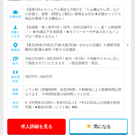
【面接1回＆カジュアル面談も可能◎】『らぁ麺はやし田』など
の店舗で、接客・調理など幅広い業務をお任せ★店舗オリジナル
仕事内容
商品を開発できる機会も！
【未経験・第二新卒OK｜20代～30代活躍中】＼＼ 超！人柄採用
／／ ★35歳以下全員面接！★元フリーターや中途入社でもハン
対象と
デは一切ありません！
なる方
【東京/神奈川/埼玉/千葉/大阪/宮城いずれかの店舗】 ※通勤可能
圏内の配属を確約 ※駅チカ店舗多…
勤務地
月給270,000～300,000円＋賞与（年1回）※年齢やスキルに応じ
て相談させていただきます。＜固定残業代・固定…
給与
350万円～650万円
初年度
年収
シフト制（実働8時間、休憩1時間）※勤務地により勤務時間は異
勤務
時間
なります。※5時間程度の短時間シフトの日…
# 【年間休日108日＋有休5日以上】⇒年113日以上の休暇を取得
休日
休暇
可能！■週休2日制（シフト制）■独…
求人詳細を見る
気になる