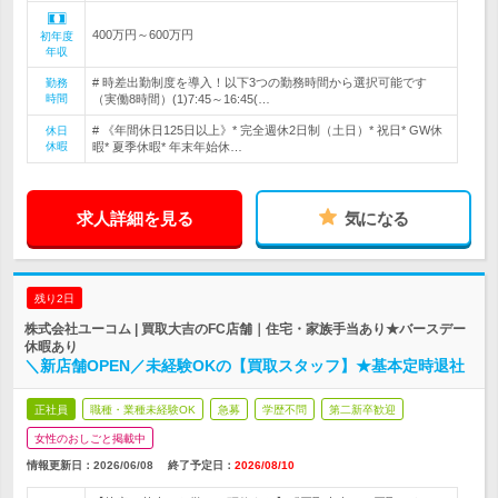
400万円～600万円
初年度
年収
# 時差出勤制度を導入！以下3つの勤務時間から選択可能です
勤務
時間
（実働8時間）(1)7:45～16:45(…
# 《年間休日125日以上》* 完全週休2日制（土日）* 祝日* GW休
休日
休暇
暇* 夏季休暇* 年末年始休…
求人詳細を見る
気になる
残り2日
株式会社ユーコム | 買取大吉のFC店舗｜住宅・家族手当あり★バースデー
休暇あり
＼新店舗OPEN／未経験OKの【買取スタッフ】★基本定時退社
正社員
職種・業種未経験OK
急募
学歴不問
第二新卒歓迎
女性のおしごと掲載中
情報更新日：2026/06/08
終了予定日：
2026/08/10