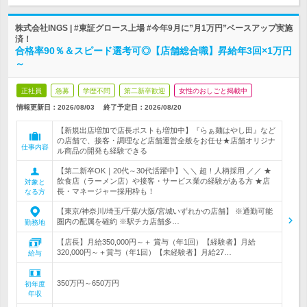
株式会社INGS | #東証グロース上場 #今年9月に”月1万円”ベースアップ実施
済！
合格率90％＆スピード選考可◎【店舗総合職】昇給年3回×1万円
～
正社員
急募
学歴不問
第二新卒歓迎
女性のおしごと掲載中
情報更新日：2026/08/03
終了予定日：
2026/08/20
【新規出店増加で店長ポストも増加中】『らぁ麺はやし田』など
の店舗で、接客・調理など店舗運営全般をお任せ★店舗オリジナ
仕事内容
ル商品の開発も経験できる
【第二新卒OK｜20代～30代活躍中】＼＼ 超！人柄採用 ／／ ★
飲食店（ラーメン店）や接客・サービス業の経験がある方 ★店
対象と
長・マネージャー採用枠も！
なる方
【東京/神奈川/埼玉/千葉/大阪/宮城いずれかの店舗】 ※通勤可能
圏内の配属を確約 ※駅チカ店舗多…
勤務地
【店長】月給350,000円～＋ 賞与（年1回）【経験者】月給
320,000円～＋賞与（年1回）【未経験者】月給27…
給与
350万円～650万円
初年度
年収