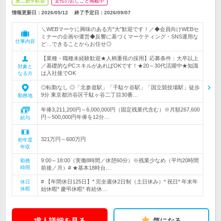
第二新卒歓迎
女性のおしごと掲載中
情報更新日：2026/05/12
終了予定日：
2026/09/07
＼WEBマーケに興味のある方"大"歓迎です！／◆会員向けWEBセ
ミナーの企画や運営◆反響に基づくマーケティング・SNS運用な
仕事内容
ど…できることからお任せ◎
【業種・職種未経験歓迎★人柄重視の採用】応募条件：大卒以上
／基礎的なPCスキルがあればOKです！★20～30代活躍中★知識
対象と
は入社後でOK
なる方
◎転勤なし ◎「北参道駅」「千駄ケ谷駅」「国立競技場駅」徒歩
9分 東京都渋谷区千駄ヶ谷二丁目30番…
勤務地
年俸3,211,200円～6,000,000円（固定残業代含む）※月額267,600
円～500,000円年俸を12分…
給与
321万円～600万円
初年度
年収
9:00～18:00（実働8時間／休憩60分）※残業少なめ（平均20時間
勤務
時間
前後／月）# ★基本18時台…
# 【年間休日125日】* 完全週休2日制（土日休み）* 祝日* 年末年
休日
休暇
始休暇* 慶弔休暇* 有給休…
求人詳細を見る
気になる