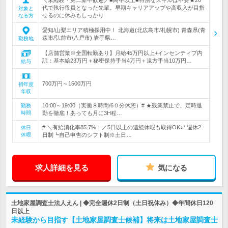
代で執行役員となった先輩。早期キャリアアップや高収入が目指
対象と
せるのに休みもしっかり
なる方
愛知/山梨エリア積極採用中！ 北海道(北広島市/札幌市) 青森県(青
森市/弘前市/八戸市) 岩手県…
勤務地
【店舗営業※全国転勤あり】月給45万円以上+インセンティブ内
訳：基本給23万円＋秘密保持手当4万円＋遠方手当10万円…
給与
700万円～1500万円
初年度
年収
10:00～19:00（実働８時間/6０分休憩）# ★残業禁止で、定時退
勤務
時間
勤を徹底！あっても月に3H程…
# ＼有給消化率85.7%！／5日以上の連続休暇も取得OK♪* 週休2
休日
休暇
日制┗自己申告のシフト制※土日…
求人詳細を見る
気になる
土地家屋調査士法人えん | ◆完全週休2日制（土日祝休み）◆年間休日120
日以上
未経験から目指す【土地家屋調査士候補】将来は土地家屋調査士