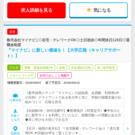
求人詳細を見る
気になる
新着
株式会社マイナビ | ◇在宅・テレワークOK◇土日祝休◇年間休日128日◇退
職金制度
『マイナビ』に新しい価値を！【大学広報（キャリアサポー
ト）】
正社員
職種・業種未経験OK
急募
完全週休2日制
第二新卒歓迎
リモートワーク可
女性のおしごと掲載中
情報更新日：2026/08/07
終了予定日：
2026/09/10
《新卒採用メディア『マイナビ』の認知度、会員数、利用率UP
が目的》クライアントである各大学と共に、学校の就職支援の仕
仕事内容
組みづくり・広報を担当
【未経験OK・20代活躍中】◆普通免許（AT限定可）◆学生のと
きに新卒サイトを利用していたなど、就職活動への理解がある方
対象と
◆常に学びを大切にできる方
なる方
【石川・福岡の各支社】 ＊在宅勤務・テレワークあり ＊直行直
帰OK ▼詳細はHPをご覧ください▼…
勤務地