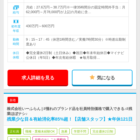
月給：27.6万円～38.7万円※一律35時間分の固定時間外手当：月
62,000円～月78,000円が上記の月給に含…
給与
430万円～600万円
初年度
年収
9：15～17：45（休憩1時間含む／実働7時間30分）※時差出勤制
勤務
時間
度あり
◆完全週休2日制（土日休み）◆祝日◆年末年始休日◆マイナビ
休日
休暇
公休日（年5日）◆年次有給休暇 ★毎月取得…
求人詳細を見る
気になる
新着
株式会社いーふらん | #憧れのブランド品を社員特別価格で購入できる♪#残
業ほぼナシ♪
残業少な目＆有給消化率85%超！【店舗スタッフ】★年休121日
正社員
職種・業種未経験OK
急募
学歴不問
完全週休2日制
第二新卒歓迎
女性のおしごと掲載中