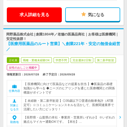
求人詳細を見る
気になる
岡野薬品株式会社 | 創業1804年／老舗の医薬品商社｜お客様は医療機関｜
安定性抜群！
【医療用医薬品のルート営業】＼創業221年・安定の無借金経営
／
正社員
職種・業種未経験OK
学歴不問
完全週休2日制
第二新卒歓迎
女性のおしごと掲載中
情報更新日：2026/07/28
終了予定日：
2026/09/28
【 医療機関に向けて医薬品などの提案を担当 】◆医薬品の基礎
知識から学べる ◆ニーズのヒアリングを通じた医療機関との関係
仕事内容
構築がポイントです
【 未経験・第二新卒歓迎 】◎35歳以下◎普通自動車免許（AT限
定可）☆コミュニケーションスキルを活かして、医療関連業界で
対象と
活躍したい方にピッタリ！
なる方
【長野県・山梨県の本社・事業所・営業所いずれか】 ※いずれの
拠点もマイカー通勤OKです。 【本社】…
勤務地