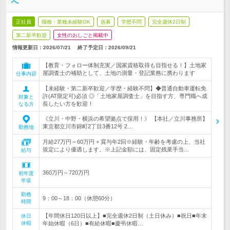
へ
正社員
職種・業種未経験OK
急募
学歴不問
完全週休2日制
第二新卒歓迎
女性のおしごと掲載中
情報更新日：2026/07/21
終了予定日：
2026/09/21
【教育・フォロー体制充実／国家資格取得も目指せる！】土地家
屋調査士の補助として、土地の測量・登記業務に携わります
仕事内容
【未経験・第二新卒歓迎／学歴・経験不問】◆普通自動車運転免
許(AT限定可)必須 ◎「土地家屋調査士」を目指す方、専門職へ成
対象と
長したい方を歓迎！
なる方
《立川・中野・横浜の希望拠点で採用！》 【本社／立川事務所】
東京都立川市錦町2丁目3番12号 2…
勤務地
月給27万円～60万円 + 賞与年2回※経験・年齢を考慮の上、当社
規定により優遇します。※上記金額には、固定残業手当…
給与
360万円～720万円
初年度
年収
勤務
9：00～18：00（休憩60分）
時間
【年間休日120日以上】■完全週休2日制（土日休み）■祝日■年末
休日
休暇
年始休暇（6日）■有給休暇■慶弔休暇…