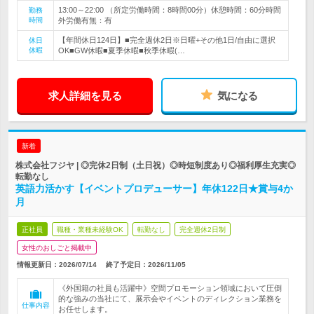
13:00～22:00 （所定労働時間：8時間00分）休憩時間：60分時間
勤務
時間
外労働有無：有
【年間休日124日】■完全週休2日※日曜+その他1日/自由に選択
休日
休暇
OK■GW休暇■夏季休暇■秋季休暇(…
求人詳細を見る
気になる
新着
株式会社フジヤ | ◎完休2日制（土日祝）◎時短制度あり◎福利厚生充実◎
転勤なし
英語力活かす【イベントプロデューサー】年休122日★賞与4か
月
正社員
職種・業種未経験OK
転勤なし
完全週休2日制
女性のおしごと掲載中
情報更新日：2026/07/14
終了予定日：
2026/11/05
《外国籍の社員も活躍中》空間プロモーション領域において圧倒
的な強みの当社にて、展示会やイベントのディレクション業務を
仕事内容
お任せします。