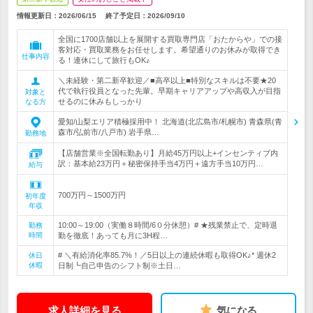
情報更新日：2026/06/15
終了予定日：
2026/09/10
全国に1700店舗以上を展開する買取専門店「おたからや」での接
客対応・買取業務をお任せします。希望通りのお休みが取得でき
仕事内容
る！連休にして旅行もOK♪
＼未経験・第二新卒歓迎／■高卒以上■特別なスキルは不要★20
代で執行役員となった先輩。早期キャリアアップや高収入が目指
対象と
せるのに休みもしっかり
なる方
愛知/山梨エリア積極採用中！ 北海道(北広島市/札幌市) 青森県(青
森市/弘前市/八戸市) 岩手県…
勤務地
【店舗営業※全国転勤あり】月給45万円以上+インセンティブ内
訳：基本給23万円＋秘密保持手当4万円＋遠方手当10万円…
給与
700万円～1500万円
初年度
年収
10:00～19:00（実働８時間/6０分休憩）# ★残業禁止で、定時退
勤務
時間
勤を徹底！あっても月に3H程…
# ＼有給消化率85.7%！／5日以上の連続休暇も取得OK♪* 週休2
休日
休暇
日制┗自己申告のシフト制※土日…
求人詳細を見る
気になる