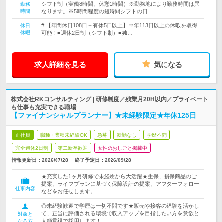
シフト制（実働8時間、休憩1時間）※勤務地により勤務時間は異
勤務
時間
なります。※5時間程度の短時間シフトの日…
# 【年間休日108日＋有休5日以上】⇒年113日以上の休暇を取得
休日
休暇
可能！■週休2日制（シフト制）■独…
求人詳細を見る
気になる
株式会社RKコンサルティング | 研修制度／残業月20H以内／プライベート
も仕事も充実できる職場
【ファイナンシャルプランナー】★未経験限定★年休125日
正社員
職種・業種未経験OK
急募
転勤なし
学歴不問
完全週休2日制
第二新卒歓迎
女性のおしごと掲載中
情報更新日：2026/07/28
終了予定日：
2026/09/28
★充実した1ヶ月研修で未経験から大活躍★生保、損保商品のご
提案、ライフプランに基づく保障設計の提案、アフターフォロー
仕事内容
などをお任せします。
◎未経験歓迎で学歴は一切不問です★販売や接客の経験を活かし
て、正当に評価される環境で収入アップを目指したい方を意欲と
対象と
人柄重視で採用します！
なる方