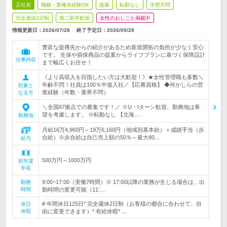
正社員
職種・業種未経験OK
急募
転勤なし
学歴不問
完全週休2日制
第二新卒歓迎
女性のおしごと掲載中
情報更新日：2026/07/28
終了予定日：
2026/09/28
豊富な提携先からの紹介があるため新規開拓の負担が少なく安心
です。 生保や損保商品の提案からライフプランに基づく保障設計
仕事内容
まで幅広くお任せ！
《より高収入を目指したい方は大歓迎！》★女性管理職も多数＼
年齢不問！社員は100％中途入社／【応募資格】 ◆何かしらの営
対象と
業経験（年数・業界不問）
なる方
＼全国67拠点での募集です！／ ※U・Iターン歓迎。勤務地は希
望を考慮します。 ※転勤なし 【北海…
勤務地
月給16万4,960円～19万6,160円（地域別基本給）＋成績手当（歩
合給）※歩合給は自己売上額の50％～最大80…
給与
500万円～1000万円
初年度
年収
9:00~17:00（実働7時間）※ 17:00以降の業務が生じる場合は、出
勤務
時間
勤時間の変更可能（11:…
# 年間休日125日* 完全週休2日制（お客様の都合に合わせて、自
休日
休暇
由に変更できます）* 有給休暇* …