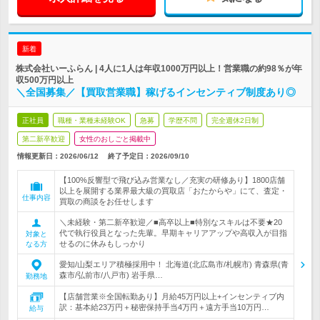
新着
株式会社いーふらん | 4人に1人は年収1000万円以上！営業職の約98％が年
収500万円以上
＼全国募集／【買取営業職】稼げるインセンティブ制度あり◎
正社員
職種・業種未経験OK
急募
学歴不問
完全週休2日制
第二新卒歓迎
女性のおしごと掲載中
情報更新日：2026/06/12
終了予定日：
2026/09/10
【100%反響型で飛び込み営業なし／充実の研修あり】1800店舗
以上を展開する業界最大級の買取店「おたからや」にて、査定・
仕事内容
買取の商談をお任せします
＼未経験・第二新卒歓迎／■高卒以上■特別なスキルは不要★20
代で執行役員となった先輩。早期キャリアアップや高収入が目指
対象と
せるのに休みもしっかり
なる方
愛知/山梨エリア積極採用中！ 北海道(北広島市/札幌市) 青森県(青
森市/弘前市/八戸市) 岩手県…
勤務地
【店舗営業※全国転勤あり】月給45万円以上+インセンティブ内
訳：基本給23万円＋秘密保持手当4万円＋遠方手当10万円…
給与