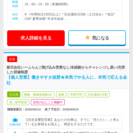
勤務
10：00～19：00（実働8時間）
時間
# 《年間休日130日以上》* 完全週休2日制（土日休み）* 祝日*
休日
休暇
GW* 夏季休暇* 年末年始休…
求人詳細を見る
気になる
新着
株式会社いーふらん | 飛び込み営業なし/未経験からチャレンジし易い/充実
した研修制度
【個人営業】働きやすさ抜群★本気でやる人に、本気で応える会
社
正社員
職種・業種未経験OK
急募
学歴不問
完全週休2日制
第二新卒歓迎
女性のおしごと掲載中
情報更新日：2026/06/12
終了予定日：
2026/09/10
【完全反響型営業】あなたの仕事は、すでに「売りたい」と考え
ているお客様をお迎えし、商談をするだけです。
仕事内容
＼未経験・第二新卒歓迎／■高卒以上■特別なスキルは不要★20