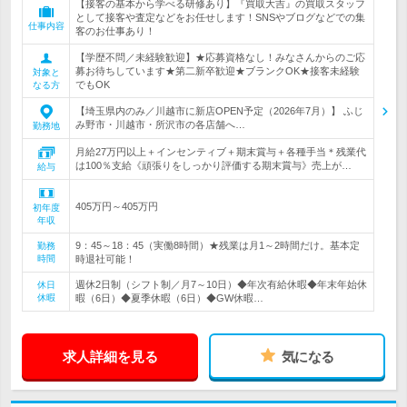
【接客の基本から学べる研修あり】『買取大吉』の買取スタッフ
として接客や査定などをお任せします！SNSやブログなどでの集
仕事内容
客のお仕事あり！
【学歴不問／未経験歓迎】★応募資格なし！みなさんからのご応
募お待ちしています★第二新卒歓迎★ブランクOK★接客未経験
対象と
でもOK
なる方
【埼玉県内のみ／川越市に新店OPEN予定（2026年7月）】 ふじ
み野市・川越市・所沢市の各店舗へ…
勤務地
月給27万円以上＋インセンティブ＋期末賞与＋各種手当＊残業代
は100％支給《頑張りをしっかり評価する期末賞与》売上が…
給与
405万円～405万円
初年度
年収
9：45～18：45（実働8時間）★残業は月1～2時間だけ。基本定
勤務
時間
時退社可能！
週休2日制（シフト制／月7～10日）◆年次有給休暇◆年末年始休
休日
休暇
暇（6日）◆夏季休暇（6日）◆GW休暇…
求人詳細を見る
気になる