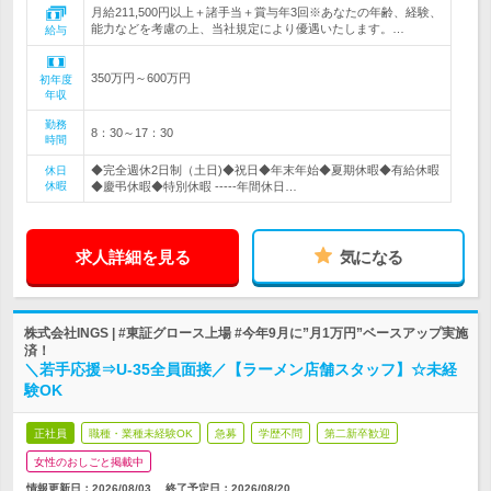
月給211,500円以上＋諸手当＋賞与年3回※あなたの年齢、経験、
能力などを考慮の上、当社規定により優遇いたします。…
給与
350万円～600万円
初年度
年収
勤務
8：30～17：30
時間
◆完全週休2日制（土日)◆祝日◆年末年始◆夏期休暇◆有給休暇
休日
休暇
◆慶弔休暇◆特別休暇 -----年間休日…
求人詳細を見る
気になる
株式会社INGS | #東証グロース上場 #今年9月に”月1万円”ベースアップ実施
済！
＼若手応援⇒U-35全員面接／【ラーメン店舗スタッフ】☆未経
験OK
正社員
職種・業種未経験OK
急募
学歴不問
第二新卒歓迎
女性のおしごと掲載中
情報更新日：2026/08/03
終了予定日：
2026/08/20