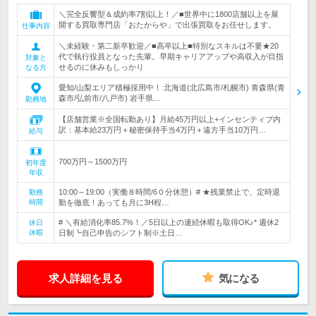
＼完全反響型＆成約率7割以上！／■世界中に1800店舗以上を展
開する買取専門店「おたからや」で出張買取をお任せします。
仕事内容
＼未経験・第二新卒歓迎／■高卒以上■特別なスキルは不要★20
代で執行役員となった先輩。早期キャリアアップや高収入が目指
対象と
せるのに休みもしっかり
なる方
愛知/山梨エリア積極採用中！ 北海道(北広島市/札幌市) 青森県(青
森市/弘前市/八戸市) 岩手県…
勤務地
【店舗営業※全国転勤あり】月給45万円以上+インセンティブ内
訳：基本給23万円＋秘密保持手当4万円＋遠方手当10万円…
給与
700万円～1500万円
初年度
年収
10:00～19:00（実働８時間/6０分休憩）# ★残業禁止で、定時退
勤務
時間
勤を徹底！あっても月に3H程…
# ＼有給消化率85.7%！／5日以上の連続休暇も取得OK♪* 週休2
休日
休暇
日制┗自己申告のシフト制※土日…
求人詳細を見る
気になる