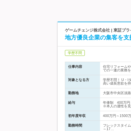
ゲームチェンジ株式会社 | 東証プ
地方優良企業の集客を支
学歴不問
仕事内容
住宅リフォームや
での一連の業務を
対象となる方
学歴不問！ U・
高い成長意欲を持
勤務地
大阪市中央区淡路町
給与
年俸制 400万
※本人の適性を見
初年度年収
400万円～1500
勤務時間
フレックスタイム
～17…