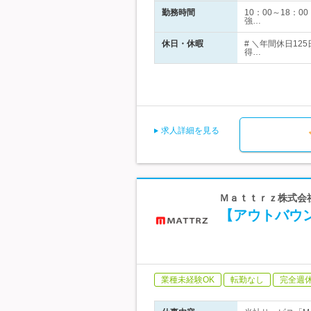
勤務時間
10：00～18：
強…
休日・休暇
# ＼年間休日1
得…
求人詳細を見る
Ｍａｔｔｒｚ株式会社 
【アウトバウ
業種未経験OK
転勤なし
完全週