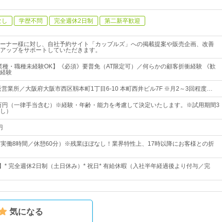
なし
学歴不問
完全週休2日制
第二新卒歓迎
ーナー様に対し、自社予約サイト「カップルズ」への掲載提案や販売企画、改善
アップをサポートしていただきます。
業種・職種未経験OK】《必須》要普免（AT限定可）／何らかの顧客折衝経験 《歓
経験
営業所／大阪府大阪市西区靱本町1丁目6-10 本町西井ビル7F ※月2～3回程度…
0万円（一律手当含む）※経験・年齢・能力を考慮して決定いたします。※試用期間3
し）
円
30（実働8時間／休憩60分）※残業ほぼなし！業界特性上、17時以降にお客様との折
】* 完全週休2日制（土日休み）* 祝日* 有給休暇（入社半年経過後より付与／完
気になる