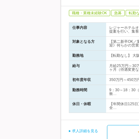
職種・業種未経験OK
急募
転勤
仕事内容
レジャーホテルオ
提案を行い、集客
対象となる方
【第二新卒OK／
迎》何らかの営業
勤務地
【転勤なし】 大阪
給与
月給25万円～3
ヶ月（待遇変更な
初年度年収
350万円～450万
勤務時間
9：30～18：
衝…
休日・休暇
【年間休日125日
全…
求人詳細を見る