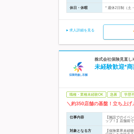
休日・休暇
* 週休2日制（土
求人詳細を見る
株式会社保険見直し本
未経験歓迎*商
職種・業種未経験OK
急募
学歴
＼約350店舗の基盤！立ち上
仕事内容
【施設でのイベン
ップ！】店舗前で
対象となる方
【保険業界未経験