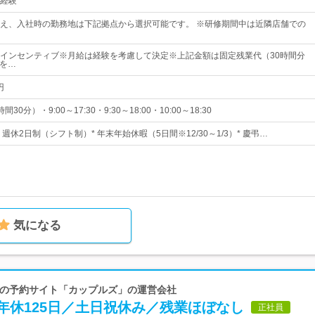
経験
え、入社時の勤務地は下記拠点から選択可能です。 ※研修期間中は近隣店舗での
～＋インセンティブ※月給は経験を考慮して決定※上記金額は固定残業代（30時間分
）を…
円
0分）・9:00～17:30・9:30～18:00・10:00～18:30
* 週休2日制（シフト制）* 年末年始休暇（5日間※12/30～1/3）* 慶弔…
気になる
専門の予約サイト「カップルズ」の運営会社
年休125日／土日祝休み／残業ほぼなし
正社員