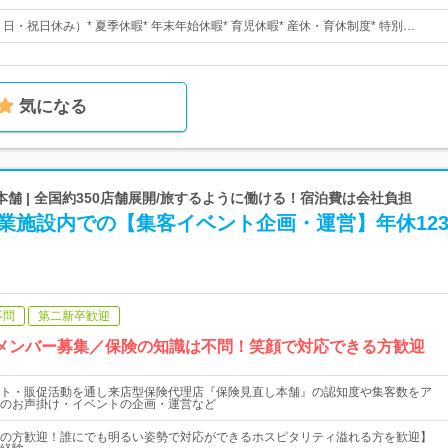
・日・祝日休み）* 夏季休暇* 年末年始休暇* 育児休暇* 産休・育休制度* 特別…
気になる
舗 | 全国約350店舗展開/旅するように働ける！宿泊費は会社負担
業施設内での【集客イベント企画・運営】年休12
不問
第二新卒歓迎
げメンバー募集／保険の知識は不問！笑顔で対応できる方歓迎
ト・販促活動を通し来店型保険代理店『保険見直し本舗』の認知度や集客数をア
のお声掛け・イベントの企画・運営など
の方歓迎！誰にでも明るい姿勢で対応ができるホスピタリティ溢れる方を歓迎】