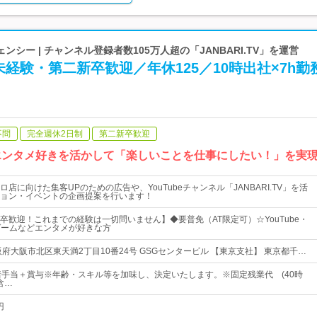
シー | チャンネル登録者数105万人超の「JANBARI.TV」を運営
経験・第二新卒歓迎／年休125／10時出社×7h勤
不問
完全週休2日制
第二新卒歓迎
e…エンタメ好きを活かして「楽しいことを仕事にしたい！」を実
店に向けた集客UPのための広告や、YouTubeチャンネル「JANBARI.TV」を活
ョン・イベントの企画提案を行います！
卒歓迎！これまでの経験は一切問いません】◆要普免（AT限定可）☆YouTube・
ゲームなどエンタメが好きな方
府大阪市北区東天満2丁目10番24号 GSGセンタービル 【東京支社】 東京都千…
諸手当＋賞与※年齢・スキル等を加味し、決定いたします。※固定残業代 (40時
を含…
円