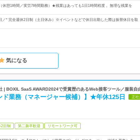
00（休憩1時間／実労7時間勤務）★残業はあっても1日1時間程度 。無理な残業を
25日／* 完全週休2日制（土日休み）※イベントなどで休日出勤した際は振替休日を取
気になる
| BOXIL SaaS AWARD2024で受賞歴のあるWeb接客ツール／服装自
ンド業務（マネージャー候補）】★年休125日
正社
休2日制
第二新卒歓迎
リモートワーク可