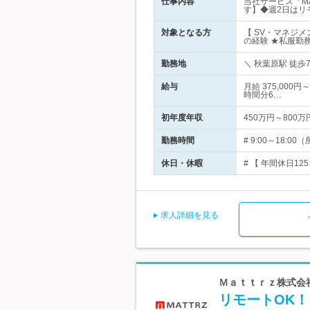
仕事内容
当社サービス「M
す】◆週2日はリ
対象となる方
【 SV・マネジ
の経験 ★私服勤
勤務地
＼ 秋葉原駅 徒歩
給与
月給 375,00
時間分6…
初年度年収
450万円～800万
勤務時間
# 9:00～18
休日・休暇
# 【 年間休日12
求人詳細を見る
Ｍａｔｔｒｚ株式会社 
リモートOK！