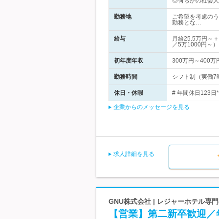
◎何らかの社会人
勤務地
ご希望を考慮のう
勤務とな…
給与
月給25.5万円
／5万1000円～
初年度年収
300万円～400万
勤務時間
シフト制（実働7時間3
休日・休暇
# 年間休日123日
企業からのメッセージを見る
求人詳細を見る
GNU株式会社 | レジャーホテル
【営業】第二新卒歓迎／