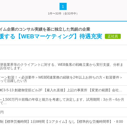
1
1件〜32件（全32件中）
ライム企業のコンサル実績を基に独立した気鋭の企業
援する【WEBマーケティング】待遇充実
正社員
塗装業界等のクライアントに対する、WEB集客の戦略立案から実行支援、分析ま
お任せします。
Iターン歓迎！＜必須要件＞WEB関連業務の経験を2年以上お持ちの方＜歓迎要件＞
って活躍したい方
3-5-13 創建御堂筋ビル2F 【雇入れ直後】上記の事業所 【変更の範囲】会社…
円～1,500万円※前職の年収と能力を考慮して決定します。試用期間：3か月～6か月
て…
万円
制【標準労働時間】1日8時間【コアタイム】なし【標準的な労働時間帯】・8:00