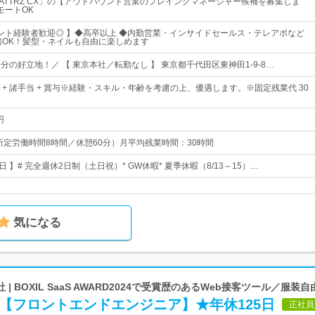
ATTRZ CX」の【アウトバウンド営業のプレイングマネージャー候補を募集しま
モートOK
メント経験者歓迎◎ 】◆高卒以上 ◆内勤営業・インサイドセールス・テレアポなど
務OK！髪型・ネイルも自由に楽しめます
7分の好立地！／ 【 東京本社／転勤なし 】 東京都千代田区東神田1-9-8…
0円～ + 諸手当 + 賞与※経験・スキル・年齢を考慮の上、優遇します。※固定残業代 30
円
:00（所定労働時間8時間／休憩60分）月平均残業時間：30時間
5日 】# 完全週休2日制（土日祝）* GW休暇* 夏季休暇（8/13～15）…
気になる
| BOXIL SaaS AWARD2024で受賞歴のあるWeb接客ツール／服装自
【フロントエンドエンジニア】★年休125日
正社員