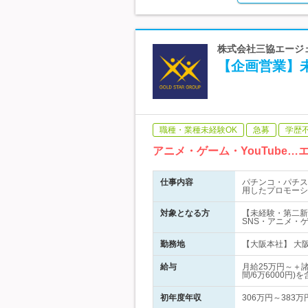
株式会社三協エージェン
【企画営業】未
職種・業種未経験OK
急募
学歴
アニメ・ゲーム・YouTub
仕事内容
パチンコ・パチスロ
用したプロモーシ
対象となる方
【未経験・第二新
SNS・アニメ・
勤務地
【大阪本社】 大阪
給与
月給25万円～＋
間/6万6000円)
初年度年収
306万円～383万