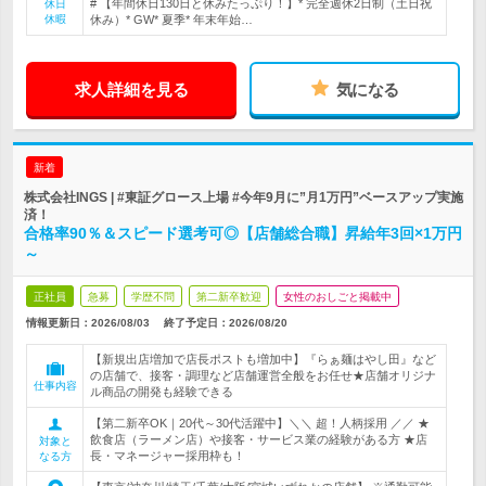
# 【年間休日130日と休みたっぷり！】* 完全週休2日制（土日祝
休日
休暇
休み）* GW* 夏季* 年末年始…
求人詳細を見る
気になる
新着
株式会社INGS | #東証グロース上場 #今年9月に”月1万円”ベースアップ実施
済！
合格率90％＆スピード選考可◎【店舗総合職】昇給年3回×1万円
～
正社員
急募
学歴不問
第二新卒歓迎
女性のおしごと掲載中
情報更新日：2026/08/03
終了予定日：
2026/08/20
【新規出店増加で店長ポストも増加中】『らぁ麺はやし田』など
の店舗で、接客・調理など店舗運営全般をお任せ★店舗オリジナ
仕事内容
ル商品の開発も経験できる
【第二新卒OK｜20代～30代活躍中】＼＼ 超！人柄採用 ／／ ★
飲食店（ラーメン店）や接客・サービス業の経験がある方 ★店
対象と
長・マネージャー採用枠も！
なる方