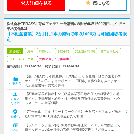
求人詳細を見る
気になる
株式会社TERASS | 育成アカデミー受講者の8割が年収1500万円～／1日の
平均労働5.3h
【不動産営業】2か月に1本の契約で年収1000万も可能|経験者限
定
業務委託
急募
転勤なし
学歴不問
完全週休2日制
第二新卒歓迎
リモートワーク可
女性のおしごと掲載中
情報更新日：2026/07/10
終了予定日：
2026/08/24
【個人/法人向け不動産仲介】成果が出せる理由「独自の集客シス
テム」「人の手によるサポート」「面倒な事務作業もありませ
仕事内容
ん」履歴書等不要で応募可
【不動産業界経験者】or【収益事業系不動産仕入れ経験者】の募
集です。不動産業界経験とは⇒不動産売買仲介の実務経験、ハウ
対象と
スメーカーの営業経験
なる方
【完全自由｜フルリモートワークです】 ★自宅・カフェなど働き
たい場所でOK ★帰省先や旅行先でも働…
勤務地
【フルコミッション制】仲介手数料売上の「75％」を報酬として
還元＼正社員の1か月分の労働で年収600万円！？／※コミ…
給与