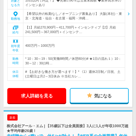
10日以内で内定！】 ◆先輩の90％は営業未経験 ◆業界高水準の
対象と
インセンあり
なる方
【希望以外の転勤なし／オープニング募集あり】 大阪(本社)・東
京・北海道・仙台・名古屋・福岡・沖縄…
勤務地
【1】月給270,900円～411,700円＋インセンティブ【2】月給
241,500円～367,000円＋インセンテ…
給与
400万円～1000万円
初年度
年収
* 10：30～19：50(実働8時間／休憩80分)# ★1日の流れ１）10：
勤務
時間
30～12：30(1時…
# 【お好きな働き方が選べます！】* 《1》週休2日制／日祝、土
休日
休暇
(土曜日は月2～3日休み ※当社カレ…
求人詳細を見る
気になる
新着
株式会社アール・エム | 【35歳以下は全員面接】3人に1人が年収1000万超
★平均年齢26歳！