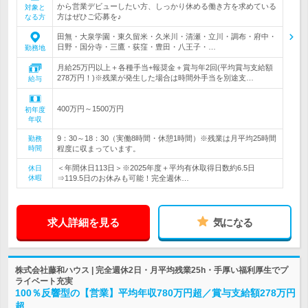
から営業デビューしたい方、しっかり休める働き方を求めている
対象と
方はぜひご応募を♪
なる方
田無・大泉学園・東久留米・久米川・清瀬・立川・調布・府中・
日野・国分寺・三鷹・荻窪・豊田・八王子・…
勤務地
月給25万円以上＋各種手当+報奨金＋賞与年2回(平均賞与支給額
278万円！)※残業が発生した場合は時間外手当を別途支…
給与
400万円～1500万円
初年度
年収
9：30～18：30（実働8時間・休憩1時間）※残業は月平均25時間
勤務
時間
程度に収まっています。
＜年間休日113日＞※2025年度＋平均有休取得日数約6.5日
休日
休暇
⇒119.5日のお休みも可能！完全週休…
求人詳細を見る
気になる
株式会社藤和ハウス | 完全週休2日・月平均残業25h・手厚い福利厚生でプ
ライベート充実
100％反響型の【営業】平均年収780万円超／賞与支給額278万円
超