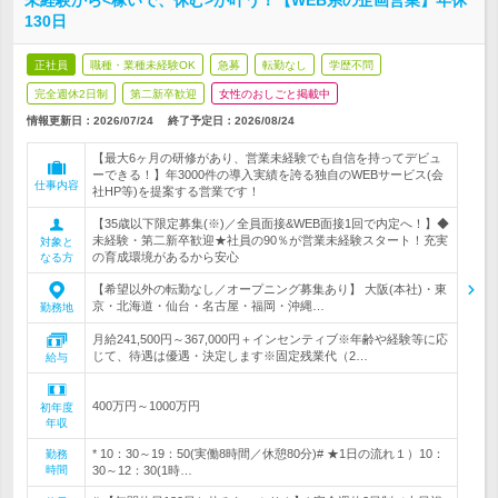
未経験から<稼いで、休む>が叶う！【WEB系の企画営業】年休
130日
正社員
職種・業種未経験OK
急募
転勤なし
学歴不問
完全週休2日制
第二新卒歓迎
女性のおしごと掲載中
情報更新日：2026/07/24
終了予定日：
2026/08/24
【最大6ヶ月の研修があり、営業未経験でも自信を持ってデビュ
ーできる！】年3000件の導入実績を誇る独自のWEBサービス(会
仕事内容
社HP等)を提案する営業です！
【35歳以下限定募集(※)／全員面接&WEB面接1回で内定へ！】◆
未経験・第二新卒歓迎★社員の90％が営業未経験スタート！充実
対象と
の育成環境があるから安心
なる方
【希望以外の転勤なし／オープニング募集あり】 大阪(本社)・東
京・北海道・仙台・名古屋・福岡・沖縄…
勤務地
月給241,500円～367,000円＋インセンティブ※年齢や経験等に応
じて、待遇は優遇・決定します※固定残業代（2…
給与
400万円～1000万円
初年度
年収
* 10：30～19：50(実働8時間／休憩80分)# ★1日の流れ１）10：
勤務
時間
30～12：30(1時…