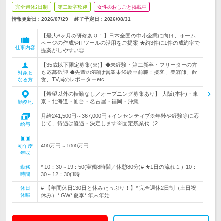
完全週休2日制
第二新卒歓迎
女性のおしごと掲載中
情報更新日：2026/07/29
終了予定日：
2026/08/31
【最大6ヶ月の研修あり！】日本全国の中小企業に向け、ホーム
ページの作成やITツールの活用をご提案 ★約3件に1件の成約率で
仕事内容
提案がしやすい◎
【35歳以下限定募集(※)】◆未経験・第二新卒・フリーターの方
も応募歓迎 ◆先輩の9割は営業未経験⇒前職：接客、美容師、飲
対象と
食、TV局のレポーターetc
なる方
【希望以外の転勤なし／オープニング募集あり】 大阪(本社)・東
京・北海道・仙台・名古屋・福岡・沖縄…
勤務地
月給241,500円～367,000円＋インセンティブ※年齢や経験等に応
じて、待遇は優遇・決定します※固定残業代（2…
給与
400万円～1000万円
初年度
年収
* 10：30～19：50(実働8時間／休憩80分)# ★1日の流れ１）10：
勤務
時間
30～12：30(1時…
# 【年間休日130日と休みたっぷり！】* 完全週休2日制（土日祝
休日
休暇
休み）* GW* 夏季* 年末年始…