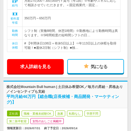
月給270,000～300,000円＋賞与（年1回）※年齢やスキルに応じ
て相談させていただきます。＜固定残業代・固定…
給与
350万円～650万円
初年度
年収
シフト制（実働8時間、休憩1時間）※勤務地により勤務時間は異
勤務
時間
なります。※5時間程度の短時間シフトの日…
# 【年間休日108日＋有休5日以上】⇒年113日以上の休暇を取得
休日
休暇
可能！■週休2日制（シフト制）■独…
求人詳細を見る
気になる
株式会社Mountain Bull human | 土日休み希望OK／毎月の昇給・昇格あり
／インセンティブも支給
平均月給46万円【総合職(店長候補・商品開発・マーケティン
グ)】
正社員
職種・業種未経験OK
急募
転勤なし
学歴不問
第二新卒歓迎
女性のおしごと掲載中
情報更新日：2026/07/31
終了予定日：
2026/09/14