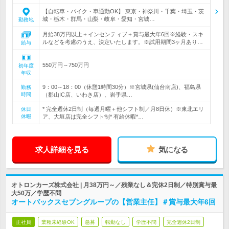
【自転車・バイク・車通勤OK】 東京・神奈川・千葉・埼玉・茨
城・栃木・群馬・山梨・岐阜・愛知・宮城…
勤務地
月給38万円以上＋インセンティブ＋賞与最大年6回※経験・スキ
ルなどを考慮のうえ、決定いたします。※試用期間3ヶ月あり…
給与
550万円～750万円
初年度
年収
9：00～18：00（休憩1時間30分）※宮城県(仙台南店)、福島県
勤務
時間
（郡山IC店、いわき店）、岩手県…
* 完全週休2日制（毎週月曜＋他シフト制／月8日休）※東北エリ
休日
休暇
ア、大垣店は完全シフト制* 有給休暇*…
求人詳細を見る
気になる
オトロンカーズ株式会社 | 月38万円～／残業なし＆完休2日制／特別賞与最
大50万／学歴不問
オートバックスセブングループの【営業主任】＃賞与最大年6回
正社員
業種未経験OK
急募
転勤なし
学歴不問
完全週休2日制