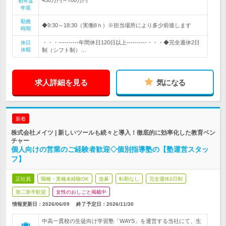
初年度
年収
勤務
◆9:30～18:30（実働8ｈ）※担当場所により多少前後します
時間
・・・----------年間休日120日以上----------・・・◆完全週休2日
休日
休暇
制（シフト制）…
求人詳細を見る
気になる
新着
株式会社メイツ | 新しいツールも続々と導入！徹底的に効率化した教育ベン
チャー
個人向けの営業のご経験者歓迎◇個別指導塾の【塾運営スタッ
フ】
正社員
職種・業種未経験OK
急募
転勤なし
完全週休2日制
第二新卒歓迎
女性のおしごと掲載中
情報更新日：2026/06/09
終了予定日：
2026/11/30
中高一貫校の生徒向け学習塾「WAYS」を運営する当社にて、生