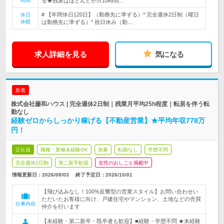
時間
る★残業はほとんどが月10時間…
# 【年間休日120日】（勤務先に準ずる）* 完全週休2日制（曜日
休日
休暇
は勤務先に準ずる）* 祝日休み（勤…
求人詳細を見る
気になる
新着
株式会社藤和ハウス | 完全週休2日制｜残業月平均25h程度｜転居を伴う転
勤なし
経験ゼロからしっかり稼げる【不動産営業】★平均年収778万
円！
正社員
職種・業種未経験OK
急募
転勤なし
学歴不問
完全週休2日制
第二新卒歓迎
女性のおしごと掲載中
情報更新日：2026/08/03
終了予定日：
2026/10/01
【飛び込みなし！100%反響型の営業スタイル】お問い合わせい
ただいたお客様に向け、戸建住宅やマンション、土地などの売買
仕事内容
仲介を行います
【未経験・第二新卒・既卒者も歓迎】■経験・学歴不問 ★未経験