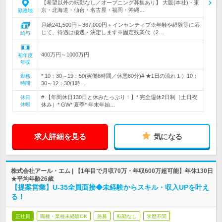
【希望以外の転勤なし／オープニング募集あり】 大阪(本社)・東
京・北海道・仙台・名古屋・福岡・沖縄…
勤務地
月給241,500円～367,000円＋インセンティブ※年齢や経験等に応
じて、待遇は優遇・決定します※固定残業代（2…
給与
400万円～1000万円
初年度
年収
* 10：30～19：50(実働8時間／休憩80分)# ★1日の流れ１）10：
勤務
時間
30～12：30(1時…
# 【年間休日130日と休みたっぷり！】* 完全週休2日制（土日祝
休日
休暇
休み）* GW* 夏季* 年末年始…
求人詳細を見る
気になる
株式会社アール・エム | 【1年目で月収70万・年収600万超可能】年休130日
★平均年齢26歳
【提案営業】U-35全員面接◆未経験からスキル・収入UPを叶え
る！
正社員
職種・業種未経験OK
急募
転勤なし
学歴不問