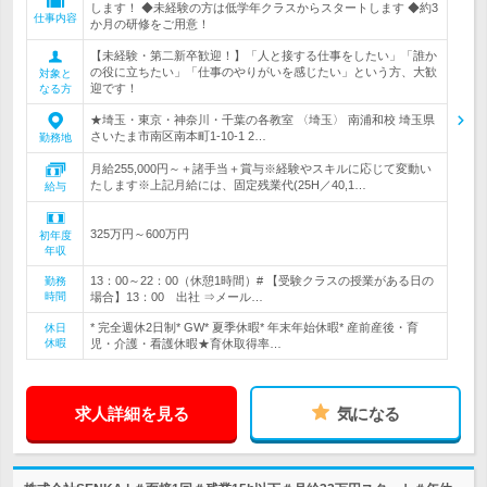
します！ ◆未経験の方は低学年クラスからスタートします ◆約3
仕事内容
か月の研修をご用意！
【未経験・第二新卒歓迎！】「人と接する仕事をしたい」「誰か
の役に立ちたい」「仕事のやりがいを感じたい」という方、大歓
対象と
迎です！
なる方
★埼玉・東京・神奈川・千葉の各教室 〈埼玉〉 南浦和校 埼玉県
さいたま市南区南本町1-10-1 2…
勤務地
月給255,000円～＋諸手当＋賞与※経験やスキルに応じて変動い
たします※上記月給には、固定残業代(25H／40,1…
給与
325万円～600万円
初年度
年収
13：00～22：00（休憩1時間）# 【受験クラスの授業がある日の
勤務
時間
場合】13：00 出社 ⇒メール…
* 完全週休2日制* GW* 夏季休暇* 年末年始休暇* 産前産後・育
休日
休暇
児・介護・看護休暇★育休取得率…
求人詳細を見る
気になる