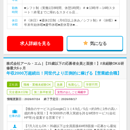
■シフト制（実働1日8時間、休憩1時間） # ★13時半～14時スタ
勤務
時間
ート！終電までに帰れるスタイル店…
# 《休日》■週休2日制（月6日以上休み／シフト制）# 《休暇》■
休日
休暇
年末年始休暇■慶弔休暇■産休育休■…
求人詳細を見る
気になる
株式会社アール・エム | 【35歳以下の応募者全員と面接！】#未経験OK&研
修最大6ヶ月
年収2000万超続出！同世代より圧倒的に稼げる【営業総合職】
正社員
職種・業種未経験OK
急募
転勤なし
学歴不問
完全週休2日制
第二新卒歓迎
女性のおしごと掲載中
情報更新日：2026/07/24
終了予定日：
2026/08/17
【独自のサービスはGoogle口コミ4.9点／5点⇒約3件に1件の高い
成約率を実現！】年3000件の導入実績を誇るWEBサービス(会社
仕事内容
HP等)を提案する営業です！
【7月入社もOK！35歳以下は全員面接&WEB面接⇒応募から最短