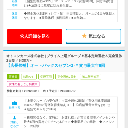
【個別指導塾WAYS】12：30～21：30(実働8時間、休憩1時間含
勤務
時間
む)★放課後に教室に訪れる生徒…
◆完全週休2日制（シフト制）※日曜日と、月～土の1日が休日と
休日
休暇
なります。■夏季休暇（5日程度）■末年始…
求人詳細を見る
気になる
オトロンカーズ株式会社 | プライム上場グループ＃基本定時退社＆完全週休
2日制／月38万～
【店長候補】オートバックスセブンGr＊賞与最大年6回
正社員
転勤なし
学歴不問
完全週休2日制
第二新卒歓迎
女性のおしごと掲載中
情報更新日：2026/06/19
終了予定日：
2026/09/17
【上場グループの安心感！⇒完全週休2日制／有休消化率ほぼ
100%／男性の育休取得実績あり！】◎店舗運営全般をお任せ
仕事内容
＃最短でキャリアUP可
＜役職関係なく、定時に「お疲れ様」が言える環境／インセンや
最大6回の賞与でモチベもUP↑↑＞◆車業界での経験 ◆マネジメ
対象と
ントの経験
なる方