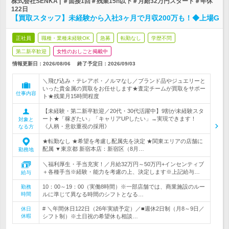
株式会社SENKA | ＃面接1回＃残業15h以下＃月給32万円スタート＃年休
122日
【買取スタッフ】未経験から入社3ヶ月で月収200万も！◆上場G
正社員
職種・業種未経験OK
急募
転勤なし
学歴不問
第二新卒歓迎
女性のおしごと掲載中
情報更新日：2026/08/06
終了予定日：
2026/09/03
＼飛び込み・テレアポ・ノルマなし／ブランド品やジュエリーと
いった貴金属の買取をお任せします★査定チームが買取をサポー
仕事内容
ト★残業月15時間程度
【未経験・第二新卒歓迎／20代・30代活躍中】9割が未経験スタ
ート★「稼ぎたい」「キャリアUPしたい」→実現できます！
対象と
《人柄・意欲重視の採用》
なる方
★転勤なし ★希望を考慮し配属先を決定 ★関東エリアの店舗に
配属 ▼東京都 新宿本店：新宿区（8月…
勤務地
＼福利厚生・手当充実！／月給32万円～50万円+インセンティブ
＋各種手当※経験・能力を考慮の上、決定します※上記給与…
給与
10：00～19：00（実働8時間）※一部店舗では、商業施設のルー
勤務
時間
ルに準じて異なる時間のシフトとなる…
# ＼年間休日122日（26年実績予定）／■週休2日制（月8～9日／
休日
休暇
シフト制）※土日祝の希望休も相談…