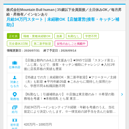
株式会社Mountain Bull human | 35歳以下全員面接／土日休みOK／毎月昇
給・昇格有／インセンあり
月給34万円スタート｜未経験OK【店舗運営(接客・キッチン補
助)】
正社員
職種・業種未経験OK
急募
転勤なし
学歴不問
完全週休2日制
第二新卒歓迎
女性のおしごと掲載中
情報更新日：2026/07/31
終了予定日：
2026/09/14
【店舗は都内のみ&上京支援あり】■SNSで話題『スタンド富士』
『ふじ屋』などで、接客・キッチン補助にチャレンジ ★入社1年
仕事内容
後に店長昇格の実績も豊富
【35歳までの方｜未経験OK・第二新卒歓迎】■フリーター／主婦
（夫）も歓迎 ★平均年齢26歳 ★これからに期待した採用だか
対象と
ら、学歴不問＆転職回数不問
なる方
【転勤なし｜引越補助あり】 ※店舗は東京都のみ！ ※希望の勤
務地を考慮！ ■本格焼鳥 とら屋 東京…
勤務地
月給34万円～+インセンティブ※経験・年齢を考慮のうえ、当社
規定により決定いたします。※一律支給の諸手当を含んだ金額…
給与
420万円～1000万円
初年度
年収