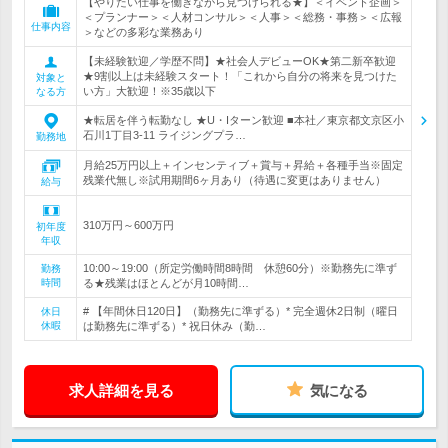
【やりたい仕事を働きながら見つけられる★】＜イベント企画＞
＜プランナー＞＜人材コンサル＞＜人事＞＜総務・事務＞＜広報
仕事内容
＞などの多彩な業務あり
【未経験歓迎／学歴不問】★社会人デビューOK★第二新卒歓迎
★9割以上は未経験スタート！「これから自分の将来を見つけた
対象と
い方」大歓迎！※35歳以下
なる方
★転居を伴う転勤なし ★U・Iターン歓迎 ■本社／東京都文京区小
石川1丁目3-11 ライジングプラ…
勤務地
月給25万円以上＋インセンティブ＋賞与＋昇給＋各種手当※固定
残業代無し※試用期間6ヶ月あり（待遇に変更はありません）
給与
310万円～600万円
初年度
年収
10:00～19:00（所定労働時間8時間 休憩60分）※勤務先に準ず
勤務
時間
る★残業はほとんどが月10時間…
# 【年間休日120日】（勤務先に準ずる）* 完全週休2日制（曜日
休日
休暇
は勤務先に準ずる）* 祝日休み（勤…
求人詳細を見る
気になる