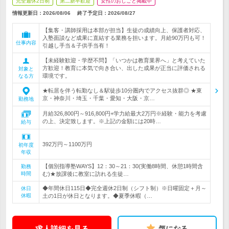
完全週休2日制
第二新卒歓迎
女性のおしごと掲載中
情報更新日：2026/08/06
終了予定日：
2026/08/27
【集客・講師採用は本部が担当】生徒の成績向上、保護者対応、
入塾面談など成果に直結する業務を担います。月給90万円も可！
仕事内容
引越し手当＆子供手当有！
【未経験歓迎・学歴不問】「いつかは教育業界へ」と考えていた
方歓迎！教育に本気で向き合い、出した成果が正当に評価される
対象と
環境です。
なる方
★転居を伴う転勤なし＆駅徒歩10分圏内でアクセス抜群◎ ★東
京・神奈川・埼玉・千葉・愛知・大阪・京…
勤務地
月給326,800円～916,800円+学力給最大2万円※経験・能力を考慮
の上、決定致します。※上記の金額には20時…
給与
392万円～1100万円
初年度
年収
【個別指導塾WAYS】12：30～21：30(実働8時間、休憩1時間含
勤務
時間
む)★放課後に教室に訪れる生徒…
◆年間休日115日◆完全週休2日制（シフト制）※日曜固定＋月～
休日
休暇
土の1日が休日となります。◆夏季休暇（…
求人詳細を見る
気になる