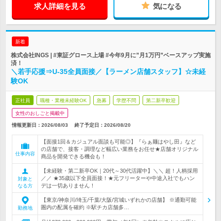
求人詳細を見る
気になる
新着
株式会社INGS | #東証グロース上場 #今年9月に”月1万円”ベースアップ実施
済！
＼若手応援⇒U-35全員面接／【ラーメン店舗スタッフ】☆未経
験OK
正社員
職種・業種未経験OK
急募
学歴不問
第二新卒歓迎
女性のおしごと掲載中
情報更新日：2026/08/03
終了予定日：
2026/08/20
【面接1回＆カジュアル面談も可能◎】『らぁ麺はやし田』など
の店舗で、接客・調理など幅広い業務をお任せ★店舗オリジナル
仕事内容
商品を開発できる機会も！
【未経験・第二新卒OK｜20代～30代活躍中】＼＼ 超！人柄採用
／／ ★35歳以下全員面接！★元フリーターや中途入社でもハン
対象と
デは一切ありません！
なる方
【東京/神奈川/埼玉/千葉/大阪/宮城いずれかの店舗】 ※通勤可能
圏内の配属を確約 ※駅チカ店舗多…
勤務地