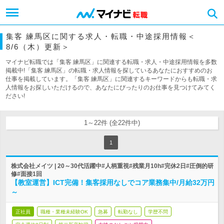
集客 練馬区に関する求人・転職・中途採用情報＜
8/6（木）更新＞
マイナビ転職では「集客 練馬区」に関連する転職・求人・中途採用情報を多数
掲載中!「集客 練馬区」の転職・求人情報を探しているあなたにおすすめのお
仕事を掲載しています。「集客 練馬区」に関連するキーワードからも転職・求
人情報をお探しいただけるので、あなたにぴったりのお仕事を見つけてみてく
ださい!
1～22件 (全22件中)
1
株式会社メイツ | 20～30代活躍中#人柄重視#残業月10h#完休2日#圧倒的研
修#面接1回
【教室運営】ICT完備！集客採用なしでコア業務集中/月給32万円
～
正社員
職種・業種未経験OK
急募
転勤なし
学歴不問