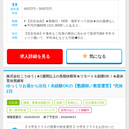
600万円～3000万円
初年度
年収
# 【完全自由】★勤務日・時間・場所すべて自由★出社義務なし
勤務
時間
★平均労働時間:1日5.3時間＼とあるエ…
【完全自由】# 連休もご自身の都合に合わせて取得可能# 半年ガ
休日
休暇
ッツリ働いて、半年休むなども可能◆Oさ…
求人詳細を見る
気になる
株式会社こうゆう | ★1週間以上の長期休暇有★リモート＆副業OK！★産休
育休実績有
ゆっくりお昼から出社！未経験OKの【塾講師／教室運営】*完休
2日
正社員
職種・業種未経験OK
急募
転勤なし
完全週休2日制
第二新卒歓迎
リモートワーク可
女性のおしごと掲載中
情報更新日：2026/05/29
終了予定日：
2026/08/27
【 小学生クラスの授業や校舎運営 】小学生クラスをお任せいた