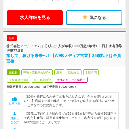
求人詳細を見る
気になる
新着
株式会社アール・エム | 【3人に1人が年収1000万超×年休130日】★有休取
得率77.8％
旅して、稼げる未来へ！【WEBメディア営業】35歳以下は全員
面接
正社員
職種・業種未経験OK
急募
転勤なし
学歴不問
完全週休2日制
第二新卒歓迎
女性のおしごと掲載中
情報更新日：2026/08/04
終了予定日：
2026/09/07
【帰省や旅行に合わせて出張を組み込んで、全国を楽しむのも
OK！】店舗や企業の集客・売上の悩みを解決する自社のWEBサ
仕事内容
ービスを中心に提案します。
【35歳以下(※)は全員面接→WEB面接1回&応募から最短10日以内
で内定】◆第二新卒歓迎◆旅行、グルメ、名所巡りが好きな方は
対象と
RMの営業にピッタリです！
なる方