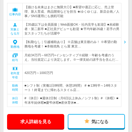
【描ける未来はまさに無限大◎】■希望や適正に応じ、売上管
理、新人育成、商品開発などを担当 ★ゆくゆくは、新店企画／人
仕事内容
事／SNS運用にも挑戦可能
【35歳以下は全員面接｜Web面接OK・社内見学も歓迎】■未経験
者・第二新卒 ■正社員デビューも歓迎 ★平均年齢26歳！若手の男
対象と
女スタッフたちが活躍中
なる方
【転勤なし｜引越補助あり】 ※店舗は東京都のみ！ ※希望の勤
務地を考慮！ ■本格焼鳥 とら屋 東京…
勤務地
月給34万円～68万円+インセンティブ※経験・年齢を考慮のう
え、当社規定により決定します。※一律支給の諸手当を含んだ…
給与
420万円～1000万円
初年度
年収
■シフト制（実働1日8時間、休憩1時間） # ★13時半～14時スタ
勤務
時間
ート！終電までに帰れるスタイル店…
# 《休日》■週休2日制（月6日以上休み／シフト制）# 《休暇》■
休日
休暇
年末年始休暇■慶弔休暇■産休育休■…
求人詳細を見る
気になる