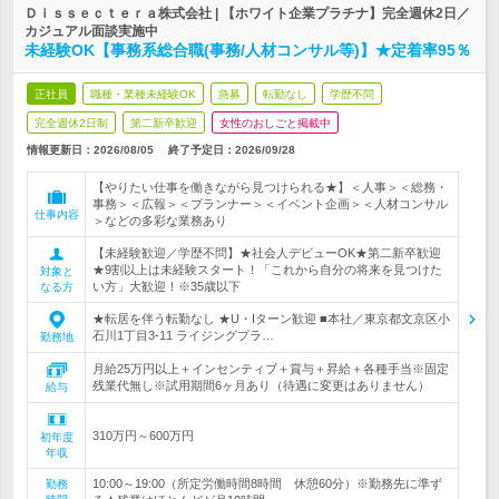
Ｄｉｓｓｅｃｔｅｒａ株式会社 | 【ホワイト企業プラチナ】完全週休2日／
カジュアル面談実施中
未経験OK【事務系総合職(事務/人材コンサル等)】★定着率95％
正社員
職種・業種未経験OK
急募
転勤なし
学歴不問
完全週休2日制
第二新卒歓迎
女性のおしごと掲載中
情報更新日：2026/08/05
終了予定日：
2026/09/28
【やりたい仕事を働きながら見つけられる★】＜人事＞＜総務・
事務＞＜広報＞＜プランナー＞＜イベント企画＞＜人材コンサル
仕事内容
＞などの多彩な業務あり
【未経験歓迎／学歴不問】★社会人デビューOK★第二新卒歓迎
★9割以上は未経験スタート！「これから自分の将来を見つけた
対象と
い方」大歓迎！※35歳以下
なる方
★転居を伴う転勤なし ★U・Iターン歓迎 ■本社／東京都文京区小
石川1丁目3-11 ライジングプラ…
勤務地
月給25万円以上＋インセンティブ＋賞与＋昇給＋各種手当※固定
残業代無し※試用期間6ヶ月あり（待遇に変更はありません）
給与
310万円～600万円
初年度
年収
10:00～19:00（所定労働時間8時間 休憩60分）※勤務先に準ず
勤務