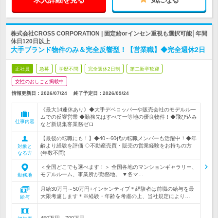
株式会社CROSS CORPORATION | 固定給orインセン重視も選択可能│年間
休日120日以上
大手ブランド物件のみ＆完全反響型！【営業職】◆完全週休2日
正社員
急募
学歴不問
完全週休2日制
第二新卒歓迎
女性のおしごと掲載中
情報更新日：2026/07/24
終了予定日：
2026/09/24
《最大14連休あり》◆大手デベロッパーや販売会社のモデルルー
ムでの反響営業 ◆勤務先はすべて一等地の優良物件！◆飛び込み
仕事内容
など新規集客業務ゼロ
【最後の転職にも！】◆40～60代の転職メンバーも活躍中！◆年
齢より経験を評価 ◇不動産売買・販売の営業経験をお持ちの方
対象と
(年数不問)
なる方
＜全国どこでも選べます！＞ 全国各地のマンションギャラリー、
モデルルーム、事業所が勤務地。 ▼各マ…
勤務地
月給30万円～50万円+インセンティブ＊経験者は前職の給与を最
大限考慮します＊※経験・年齢を考慮の上、当社規定により…
給与
450万円～700万円