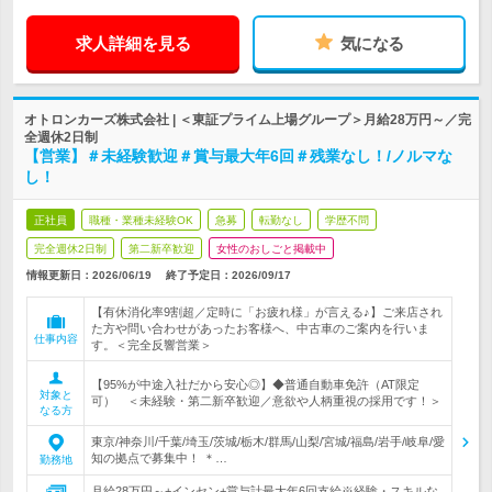
求人詳細を見る
気になる
オトロンカーズ株式会社 | ＜東証プライム上場グループ＞月給28万円～／完
全週休2日制
【営業】＃未経験歓迎＃賞与最大年6回＃残業なし！/ノルマな
し！
正社員
職種・業種未経験OK
急募
転勤なし
学歴不問
完全週休2日制
第二新卒歓迎
女性のおしごと掲載中
情報更新日：2026/06/19
終了予定日：
2026/09/17
【有休消化率9割超／定時に「お疲れ様」が言える♪】ご来店され
た方や問い合わせがあったお客様へ、中古車のご案内を行いま
仕事内容
す。＜完全反響営業＞
【95%が中途入社だから安心◎】◆普通自動車免許（AT限定
対象と
可） ＜未経験・第二新卒歓迎／意欲や人柄重視の採用です！＞
なる方
東京/神奈川/千葉/埼玉/茨城/栃木/群馬/山梨/宮城/福島/岩手/岐阜/愛
知の拠点で募集中！ ＊…
勤務地
月給28万円～+インセン+賞与計最大年6回支給※経験・スキルな