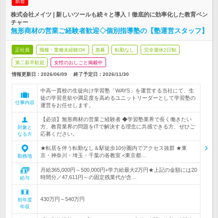
新着
株式会社メイツ | 新しいツールも続々と導入！徹底的に効率化した教育ベン
チャー
無形商材の営業ご経験者歓迎◇個別指導塾の【塾運営スタッフ】
正社員
職種・業種未経験OK
急募
転勤なし
完全週休2日制
第二新卒歓迎
女性のおしごと掲載中
情報更新日：2026/06/09
終了予定日：
2026/11/30
中高一貫校の生徒向け学習塾「WAYS」を運営する当社にて、生
徒の学習意欲や満足度を高めるユニットリーダーとして学習塾の
仕事内容
運営をお任せします。
【必須】無形商材の営業ご経験者 ◆学習塾業界で長く働きたい
方、教育業界の問題をITで解決する理念に共感できる方、ぜひご
対象と
応募ください。
なる方
★転居を伴う転勤なし＆駅徒歩10分圏内でアクセス抜群 ★東
京・神奈川・埼玉・千葉の各教室 <東京都…
勤務地
月給365,000円～500,000円+学力給最大2万円★上記の金額には20
時間分／47,611円～の固定残業代が含…
給与
430万円～540万円
初年度
年収