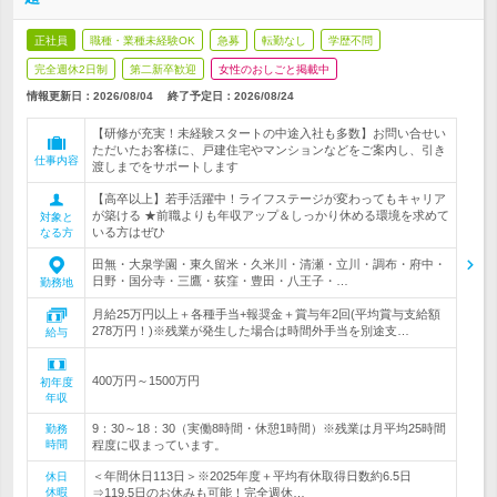
正社員
職種・業種未経験OK
急募
転勤なし
学歴不問
完全週休2日制
第二新卒歓迎
女性のおしごと掲載中
情報更新日：2026/08/04
終了予定日：
2026/08/24
【研修が充実！未経験スタートの中途入社も多数】お問い合せい
ただいたお客様に、戸建住宅やマンションなどをご案内し、引き
仕事内容
渡しまでをサポートします
【高卒以上】若手活躍中！ライフステージが変わってもキャリア
が築ける ★前職よりも年収アップ＆しっかり休める環境を求めて
対象と
いる方はぜひ
なる方
田無・大泉学園・東久留米・久米川・清瀬・立川・調布・府中・
日野・国分寺・三鷹・荻窪・豊田・八王子・…
勤務地
月給25万円以上＋各種手当+報奨金＋賞与年2回(平均賞与支給額
278万円！)※残業が発生した場合は時間外手当を別途支…
給与
400万円～1500万円
初年度
年収
9：30～18：30（実働8時間・休憩1時間）※残業は月平均25時間
勤務
時間
程度に収まっています。
＜年間休日113日＞※2025年度＋平均有休取得日数約6.5日
休日
休暇
⇒119.5日のお休みも可能！完全週休…