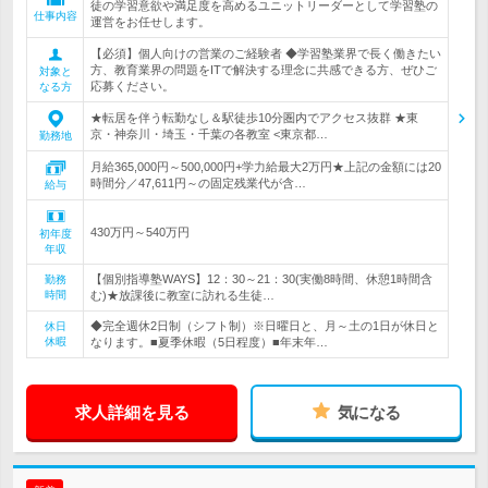
徒の学習意欲や満足度を高めるユニットリーダーとして学習塾の
仕事内容
運営をお任せします。
【必須】個人向けの営業のご経験者 ◆学習塾業界で長く働きたい
方、教育業界の問題をITで解決する理念に共感できる方、ぜひご
対象と
応募ください。
なる方
★転居を伴う転勤なし＆駅徒歩10分圏内でアクセス抜群 ★東
京・神奈川・埼玉・千葉の各教室 <東京都…
勤務地
月給365,000円～500,000円+学力給最大2万円★上記の金額には20
時間分／47,611円～の固定残業代が含…
給与
430万円～540万円
初年度
年収
【個別指導塾WAYS】12：30～21：30(実働8時間、休憩1時間含
勤務
時間
む)★放課後に教室に訪れる生徒…
◆完全週休2日制（シフト制）※日曜日と、月～土の1日が休日と
休日
休暇
なります。■夏季休暇（5日程度）■年末年…
求人詳細を見る
気になる