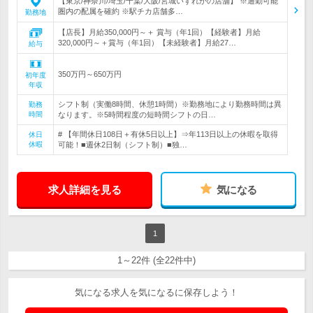
【東京/神奈川/埼玉/千葉/大阪/宮城いずれかの店舗】 ※通勤可能
圏内の配属を確約 ※駅チカ店舗多…
勤務地
【店長】月給350,000円～＋ 賞与（年1回）【経験者】月給
320,000円～＋賞与（年1回）【未経験者】月給27…
給与
350万円～650万円
初年度
年収
シフト制（実働8時間、休憩1時間）※勤務地により勤務時間は異
勤務
時間
なります。※5時間程度の短時間シフトの日…
# 【年間休日108日＋有休5日以上】⇒年113日以上の休暇を取得
休日
休暇
可能！■週休2日制（シフト制）■独…
求人詳細を見る
気になる
1
1～22件 (全22件中)
気になる求人を気になるに保存しよう！