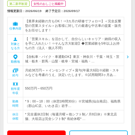
第二新卒歓迎
女性のおしごと掲載中
情報更新日：2026/06/19
終了予定日：
2026/09/17
【業界未経験の方もOK！⇒3カ月の研修でフォロー】＜完全反響
型の営業スタイル＞お客様に対しての最適な中古車の提案・販売
仕事内容
をお任せします！
【「営業スキル」を活かして、自分らしいキャリア・納得の収入
を手に入れたい！⇒そんな方大歓迎】◆営業経験を5年以上お持
対象と
ちの方（法人・個人不問）
なる方
【自転車・バイク・車通勤OK】東京・神奈川・千葉・埼玉・茨
城・栃木・群馬・山梨・岐阜・宮城・福島・…
勤務地
月給38万円～＋インセンティブ＋賞与(年最大6回)※経験・スキ
ルなどを考慮のうえ、決定いたします。※試用期間3ヶ月あ…
給与
550万円～650万円
初年度
年収
* 9：00～18：00（休憩1時間30分）※宮城県(仙台南店)、福島県
勤務
時間
（郡山IC店、いわき店）岩手…
* 完全週休2日制（毎週月曜＋他シフト制／月8日休）※東北店
休日
休暇
舗、大垣店は完全シフト制* 有給休暇* …