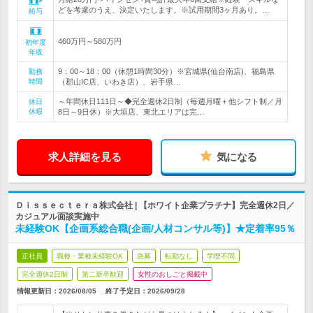
どを考慮のうえ、決定いたします。※試用期間3ヶ月あり。…
給与
460万円～580万円
初年度
年収
9：00～18：00（休憩1時間30分）※宮城県(仙台南店)、福島県
勤務
時間
（郡山IC店、いわき店）、岩手県…
～年間休日111日～◆完全週休2日制（毎週月曜＋他シフト制／月
休日
休暇
8日～9日休）※大垣店、東北エリアは完…
求人詳細を見る
気になる
Ｄｉｓｓｅｃｔｅｒａ株式会社 | 【ホワイト企業プラチナ】完全週休2日／
カジュアル面談実施中
未経験OK【企画系総合職(企画/人材コンサル等)】★定着率95％
正社員
職種・業種未経験OK
急募
転勤なし
学歴不問
完全週休2日制
第二新卒歓迎
女性のおしごと掲載中
情報更新日：2026/08/05
終了予定日：
2026/09/28