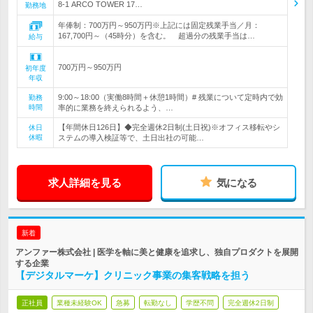
8-1 ARCO TOWER 17…
勤務地
年俸制：700万円～950万円※上記には固定残業手当／月：
167,700円～（45時分）を含む。 超過分の残業手当は…
給与
700万円～950万円
初年度
年収
9:00～18:00（実働8時間＋休憩1時間）# 残業について定時内で効
勤務
時間
率的に業務を終えられるよう、…
【年間休日126日】◆完全週休2日制(土日祝)※オフィス移転やシ
休日
休暇
ステムの導入検証等で、土日出社の可能…
求人詳細を見る
気になる
新着
アンファー株式会社 | 医学を軸に美と健康を追求し、独自プロダクトを展開
する企業
【デジタルマーケ】クリニック事業の集客戦略を担う
正社員
業種未経験OK
急募
転勤なし
学歴不問
完全週休2日制