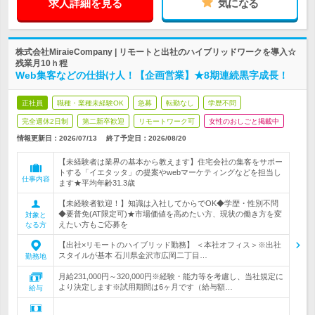
求人詳細を見る
気になる
株式会社MiraieCompany | リモートと出社のハイブリッドワークを導入☆
残業月10ｈ程
Web集客などの仕掛け人！【企画営業】★8期連続黒字成長！
正社員
職種・業種未経験OK
急募
転勤なし
学歴不問
完全週休2日制
第二新卒歓迎
リモートワーク可
女性のおしごと掲載中
情報更新日：2026/07/13
終了予定日：
2026/08/20
【未経験者は業界の基本から教えます】住宅会社の集客をサポー
トする「イエタッタ」の提案やwebマーケティングなどを担当し
仕事内容
ます★平均年齢31.3歳
【未経験者歓迎！】知識は入社してからでOK◆学歴・性別不問
◆要普免(AT限定可)★市場価値を高めたい方、現状の働き方を変
対象と
えたい方もご応募を
なる方
【出社×リモートのハイブリッド勤務】 ＜本社オフィス＞※出社
スタイルが基本 石川県金沢市広岡二丁目…
勤務地
月給231,000円～320,000円※経験・能力等を考慮し、当社規定に
より決定します※試用期間は6ヶ月です（給与額…
給与