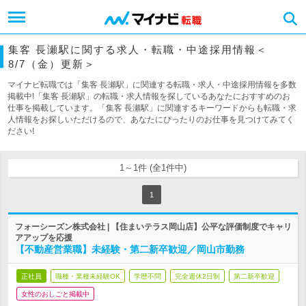
集客 長瀬駅に関する求人・転職・中途採用情報＜
8/7（金）更新＞
マイナビ転職では「集客 長瀬駅」に関連する転職・求人・中途採用情報を多数
掲載中!「集客 長瀬駅」の転職・求人情報を探しているあなたにおすすめのお
仕事を掲載しています。「集客 長瀬駅」に関連するキーワードからも転職・求
人情報をお探しいただけるので、あなたにぴったりのお仕事を見つけてみてく
ださい!
1～1件 (全1件中)
1
フォーシーズン株式会社 | 【住まいテラス岡山店】公平な評価制度でキャリ
アアップを応援
【不動産営業職】未経験・第二新卒歓迎／岡山市勤務
正社員
職種・業種未経験OK
学歴不問
完全週休2日制
第二新卒歓迎
女性のおしごと掲載中