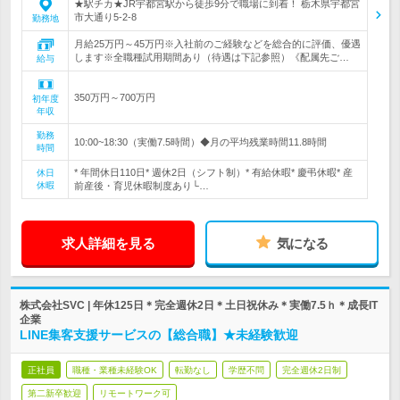
★駅チカ★JR宇都宮駅から徒歩9分で職場に到着！ 栃木県宇都宮
市大通り5-2-8
勤務地
月給25万円～45万円※入社前のご経験などを総合的に評価、優遇
します※全職種試用期間あり（待遇は下記参照）《配属先ご…
給与
350万円～700万円
初年度
年収
勤務
10:00~18:30（実働7.5時間）◆月の平均残業時間11.8時間
時間
* 年間休日110日* 週休2日（シフト制）* 有給休暇* 慶弔休暇* 産
休日
休暇
前産後・育児休暇制度あり└…
求人詳細を見る
気になる
株式会社SVC | 年休125日＊完全週休2日＊土日祝休み＊実働7.5ｈ＊成長IT
企業
LINE集客支援サービスの【総合職】★未経験歓迎
正社員
職種・業種未経験OK
転勤なし
学歴不問
完全週休2日制
第二新卒歓迎
リモートワーク可