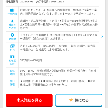
情報更新日：2026/06/02
終了予定日：
2026/11/23
お問い合わせのあったお客様への反響営業。物件のご提案やご案
内、契約手続きなど、住まい探しをトータルでサポートします。
仕事内容
未経験・第二新卒歓迎！＜必須＞■高卒または1年制専門学校卒以
上■普通自動車第一種免許＜歓迎＞■何らかの顧客対応経験をお持
対象と
ちの方
なる方
【住まいテラス岡山店】 岡山県岡山市北区今1丁目9-24 ※マイカ
ー通勤可 【雇入れ直後】上記事業…
勤務地
月給：230,000円～300,000円 ＋ 歩合給 ＋ 賞与 ※経験、能力等
を考慮の上、当社規定により優遇します。…
給与
350万円～450万円
初年度
年収
9:00～18:00（実働8時間／休憩1時間） 時間外労働有無：有※残
勤務
時間
業は月平均30時間程度です。
★年間休日120日★◆週休2日制（火曜日・水曜日休み） ◆有給
休日
休暇
休暇10日 (下限日数は入社半年後付与…
求人詳細を見る
気になる