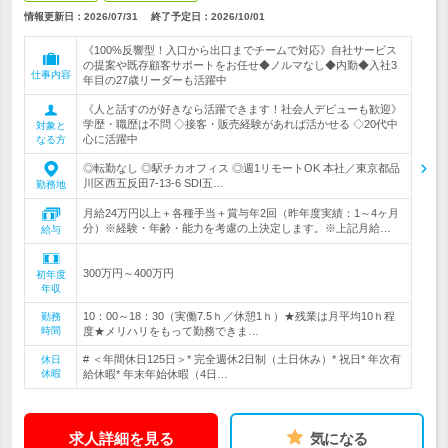
情報更新日：2026/07/31
終了予定日：
2026/10/01
《100%反響型！入口から出口までチームで対応》自社サービス
の提案や既存顧客サポートをお任せ◆ノルマなし◆内勤◆入社3
仕事内容
年目の27歳リーダーも活躍中
《人と話すのが好きなら活躍できます！社会人デビューも歓迎》
学歴・職歴は不問 ◇接客・販売経験があれば活かせる ◇20代中
対象と
心に活躍中
なる方
◎転勤なし ◎駅チカオフィス ◎週1リモートOK 本社／東京都品
川区西五反田7-13-6 SDI五…
勤務地
月給24万円以上＋各種手当＋賞与年2回（昨年度実績：1～4ヶ月
分）※経験・年齢・能力を考慮の上決定します。※上記月給…
給与
300万円～400万円
初年度
年収
10：00～18：30（実働7.5ｈ／休憩1ｈ）★残業は月平均10ｈ程
勤務
時間
度★メリハリをもって勤務できま…
# ＜年間休日125日＞* 完全週休2日制（土日休み）* 祝日* 年次有
休日
休暇
給休暇* 年末年始休暇（4日…
求人詳細を見る
気になる