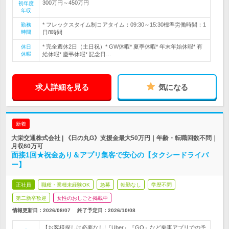
300万円～450万円
初年度
年収
* フレックスタイム制コアタイム：09:30～15:30標準労働時間：1
勤務
時間
日8時間
* 完全週休2日（土日祝）* GW休暇* 夏季休暇* 年末年始休暇* 有
休日
休暇
給休暇* 慶弔休暇* 記念日…
求人詳細を見る
気になる
新着
大栄交通株式会社 | 《日の丸G》支援金最大50万円｜年齢・転職回数不問｜
月収60万可
面接1回★祝金あり＆アプリ集客で安心の【タクシードライバ
ー】
正社員
職種・業種未経験OK
急募
転勤なし
学歴不問
第二新卒歓迎
女性のおしごと掲載中
情報更新日：2026/08/07
終了予定日：
2026/10/08
【お客様探しは必要なし!『Uber』『GO』など乗車アプリでの予