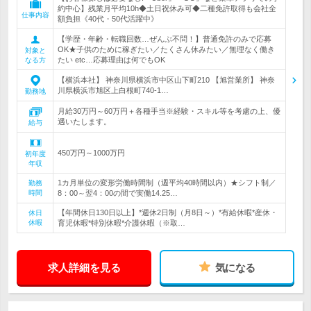
約中心】残業月平均10h◆土日祝休み可◆二種免許取得も会社全
仕事内容
額負担《40代・50代活躍中》
【学歴・年齢・転職回数…ぜんぶ不問！】普通免許のみで応募
OK★子供のために稼ぎたい／たくさん休みたい／無理なく働き
対象と
たい etc…応募理由は何でもOK
なる方
【横浜本社】 神奈川県横浜市中区山下町210 【旭営業所】 神奈
川県横浜市旭区上白根町740-1…
勤務地
月給30万円～60万円＋各種手当※経験・スキル等を考慮の上、優
遇いたします。
給与
450万円～1000万円
初年度
年収
1カ月単位の変形労働時間制（週平均40時間以内）★シフト制／
勤務
時間
8：00～翌4：00の間で実働14.25…
【年間休日130日以上】*週休2日制（月8日～）*有給休暇*産休・
休日
休暇
育児休暇*特別休暇*介護休暇（※取…
求人詳細を見る
気になる