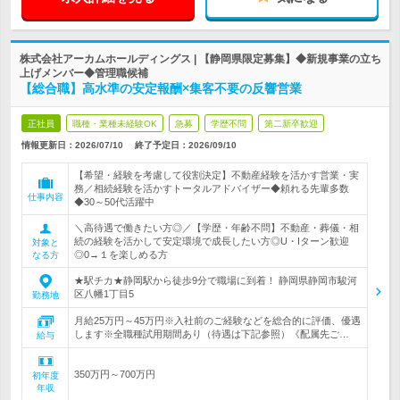
株式会社アーカムホールディングス | 【静岡県限定募集】◆新規事業の立ち
上げメンバー◆管理職候補
【総合職】高水準の安定報酬×集客不要の反響営業
正社員
職種・業種未経験OK
急募
学歴不問
第二新卒歓迎
情報更新日：2026/07/10
終了予定日：
2026/09/10
【希望・経験を考慮して役割決定】不動産経験を活かす営業・実
務／相続経験を活かすトータルアドバイザー◆頼れる先輩多数
仕事内容
◆30～50代活躍中
＼高待遇で働きたい方◎／【学歴・年齢不問】不動産・葬儀・相
続の経験を活かして安定環境で成長したい方◎U・Iターン歓迎
対象と
◎0→１を楽しめる方
なる方
★駅チカ★静岡駅から徒歩9分で職場に到着！ 静岡県静岡市駿河
区八幡1丁目5
勤務地
月給25万円～45万円※入社前のご経験などを総合的に評価、優遇
します※全職種試用期間あり（待遇は下記参照）《配属先ご…
給与
350万円～700万円
初年度
年収