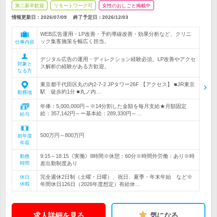
第二新卒歓迎
リモートワーク可
女性のおしごと掲載中
情報更新日：2026/07/09
終了予定日：
2026/12/03
WEB広告運用・LP改善・予約導線改善・効果分析など、クリニ
ック集客施策を幅広く担当。
仕事内容
デジタル広告の運用・ディレクション経験必須。LP改善やアクセ
対象と
ス解析の経験がある方歓迎。
なる方
東京都千代田区丸の内2-7-2 JPタワー26F 【アクセス】 ■JR東京
駅 徒歩約1分 ■丸ノ内…
勤務地
年俸：5,000,000円～※14分割した金額を毎月支給★月額固定
給：357,142円～ー基本給：289,330円～…
給与
500万円～800万円
初年度
年収
9:15～18:15《実働》8時間※休憩：60分※時間外労働：あり※時
勤務
時間
差出勤制度あり
完全週休2日制（土曜・日曜）、祝日、夏季・年末年始 など※
休日
休暇
年間休日126日（2026年度想定）有給休…
求人詳細を見る
気になる