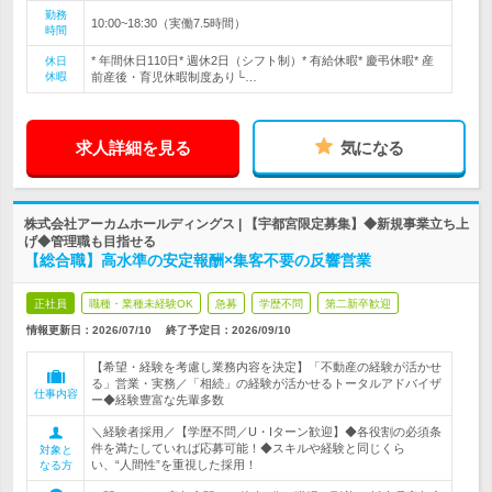
勤務
10:00~18:30（実働7.5時間）
時間
* 年間休日110日* 週休2日（シフト制）* 有給休暇* 慶弔休暇* 産
休日
休暇
前産後・育児休暇制度あり└…
求人詳細を見る
気になる
株式会社アーカムホールディングス | 【宇都宮限定募集】◆新規事業立ち上
げ◆管理職も目指せる
【総合職】高水準の安定報酬×集客不要の反響営業
正社員
職種・業種未経験OK
急募
学歴不問
第二新卒歓迎
情報更新日：2026/07/10
終了予定日：
2026/09/10
【希望・経験を考慮し業務内容を決定】「不動産の経験が活かせ
る」営業・実務／「相続」の経験が活かせるトータルアドバイザ
仕事内容
ー◆経験豊富な先輩多数
＼経験者採用／【学歴不問／U・Iターン歓迎】◆各役割の必須条
件を満たしていれば応募可能！◆スキルや経験と同じくら
対象と
い、“人間性”を重視した採用！
なる方