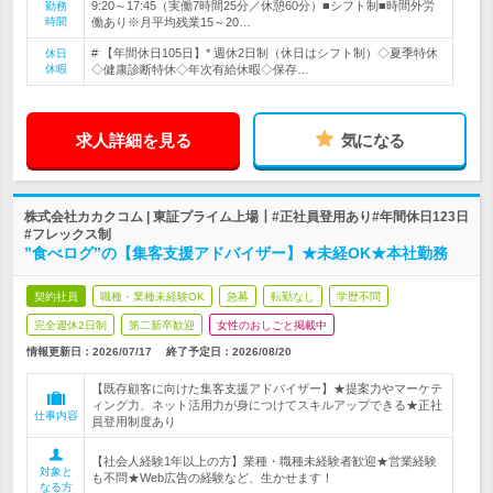
9:20～17:45（実働7時間25分／休憩60分）■シフト制■時間外労
勤務
時間
働あり※月平均残業15～20…
# 【年間休日105日】* 週休2日制（休日はシフト制）◇夏季特休
休日
休暇
◇健康診断特休◇年次有給休暇◇保存…
求人詳細を見る
気になる
株式会社カカクコム | 東証プライム上場┃#正社員登用あり#年間休日123日
#フレックス制
”食べログ”の【集客支援アドバイザー】★未経OK★本社勤務
契約社員
職種・業種未経験OK
急募
転勤なし
学歴不問
完全週休2日制
第二新卒歓迎
女性のおしごと掲載中
情報更新日：2026/07/17
終了予定日：
2026/08/20
【既存顧客に向けた集客支援アドバイザー】★提案力やマーケテ
ィング力、ネット活用力が身につけてスキルアップできる★正社
仕事内容
員登用制度あり
【社会人経験1年以上の方】業種・職種未経験者歓迎★営業経験
対象と
も不問★Web広告の経験など、生かせます！
なる方