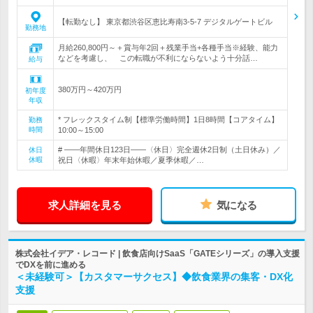
【転勤なし】 東京都渋谷区恵比寿南3-5-7 デジタルゲートビル
勤務地
月給260,800円～＋賞与年2回＋残業手当+各種手当※経験、能力
などを考慮し、 この転職が不利にならないよう十分話…
給与
380万円～420万円
初年度
年収
* フレックスタイム制【標準労働時間】1日8時間【コアタイム】
勤務
時間
10:00～15:00
# ――年間休日123日――〈休日〉完全週休2日制（土日休み）／
休日
休暇
祝日〈休暇〉年末年始休暇／夏季休暇／…
求人詳細を見る
気になる
株式会社イデア・レコード | 飲食店向けSaaS「GATEシリーズ」の導入支援
でDXを前に進める
＜未経験可＞【カスタマーサクセス】◆飲食業界の集客・DX化
支援