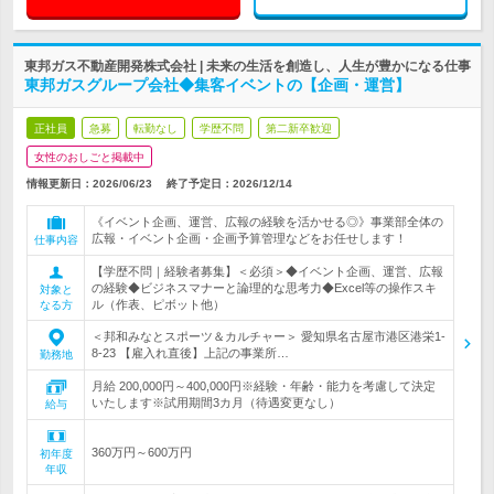
東邦ガス不動産開発株式会社 | 未来の生活を創造し、人生が豊かになる仕事
東邦ガスグループ会社◆集客イベントの【企画・運営】
正社員
急募
転勤なし
学歴不問
第二新卒歓迎
女性のおしごと掲載中
情報更新日：2026/06/23
終了予定日：
2026/12/14
《イベント企画、運営、広報の経験を活かせる◎》事業部全体の
広報・イベント企画・企画予算管理などをお任せします！
仕事内容
【学歴不問｜経験者募集】＜必須＞◆イベント企画、運営、広報
の経験◆ビジネスマナーと論理的な思考力◆Excel等の操作スキ
対象と
ル（作表、ピボット他）
なる方
＜邦和みなとスポーツ＆カルチャー＞ 愛知県名古屋市港区港栄1-
8-23 【雇入れ直後】上記の事業所…
勤務地
月給 200,000円～400,000円※経験・年齢・能力を考慮して決定
いたします※試用期間3カ月（待遇変更なし）
給与
360万円～600万円
初年度
年収