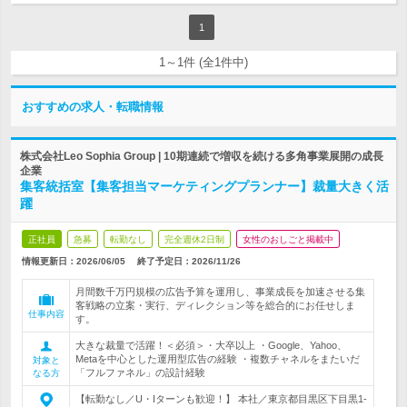
1
1～1件 (全1件中)
おすすめの求人・転職情報
株式会社Leo Sophia Group | 10期連続で増収を続ける多角事業展開の成長
企業
集客統括室【集客担当マーケティングプランナー】裁量大きく活
躍
正社員
急募
転勤なし
完全週休2日制
女性のおしごと掲載中
情報更新日：2026/06/05
終了予定日：
2026/11/26
月間数千万円規模の広告予算を運用し、事業成長を加速させる集
客戦略の立案・実行、ディレクション等を総合的にお任せしま
仕事内容
す。
大きな裁量で活躍！＜必須＞・大卒以上 ・Google、Yahoo、
Metaを中心とした運用型広告の経験 ・複数チャネルをまたいだ
対象と
「フルファネル」の設計経験
なる方
【転勤なし／U・Iターンも歓迎！】 本社／東京都目黒区下目黒1-