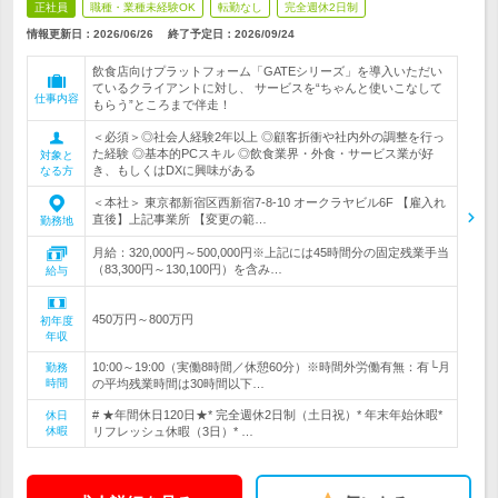
正社員
職種・業種未経験OK
転勤なし
完全週休2日制
情報更新日：2026/06/26
終了予定日：
2026/09/24
飲食店向けプラットフォーム「GATEシリーズ」を導入いただい
ているクライアントに対し、 サービスを“ちゃんと使いこなして
仕事内容
もらう”ところまで伴走！
＜必須＞◎社会人経験2年以上 ◎顧客折衝や社内外の調整を行っ
た経験 ◎基本的PCスキル ◎飲食業界・外食・サービス業が好
対象と
き、もしくはDXに興味がある
なる方
＜本社＞ 東京都新宿区西新宿7-8-10 オークラヤビル6F 【雇入れ
直後】上記事業所 【変更の範…
勤務地
月給：320,000円～500,000円※上記には45時間分の固定残業手当
（83,300円～130,100円）を含み…
給与
450万円～800万円
初年度
年収
10:00～19:00（実働8時間／休憩60分）※時間外労働有無：有└月
勤務
時間
の平均残業時間は30時間以下…
# ★年間休日120日★* 完全週休2日制（土日祝）* 年末年始休暇*
休日
休暇
リフレッシュ休暇（3日）* …