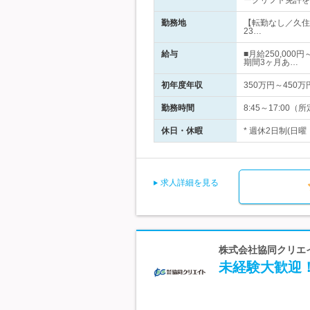
ークリフト免許を
勤務地
【転勤なし／久住
23…
給与
■月給250,00
期間3ヶ月あ…
初年度年収
350万円～450万
勤務時間
8:45～17:0
休日・休暇
* 週休2日制(日
求人詳細を見る
株式会社協同クリエイ
未経験大歓迎