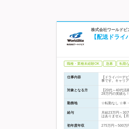
株式会社ワールドビズ
【配送ドライバ
職種・業種未経験OK
急募
転勤
仕事内容
【ドライバーデビ
事です。キャリア
対象となる方
【20代～40代
28万円の実績も
勤務地
☆転勤なし ☆車・
給与
月給23万円～3
はありません【月
初年度年収
275万円～500万