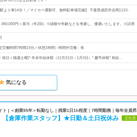
お持ちの方はなお歓迎です！
駅より車14分！／マイカー通勤可、無料駐車場完備】 千葉県成田市吉岡1123-
0円～360,000円＋賞与（年2回）※経験や年齢などを考慮し、優遇いたします。※試用
円
0（所定労働時間7時間15分／休憩1時間）時間外労働：有
曜・祝日＋隔週土曜)* 年末年始休暇（12月31日～1月3日）* 慶弔休暇* 有給…
気になる
ト | ＜創業95年＞転勤なし｜残業1日1h程度｜7時間勤務｜毎年全員
！【倉庫作業スタッフ】★日勤＆土日祝休み
正社員