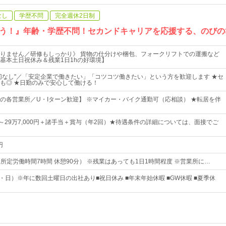
なし
学歴不問
完全週休2日制
う！』年齢・学歴不問！セカンドキャリアを応援する、のびの
りません／研修もしっかり》 貨物の仕分けや梱包、フォークリフトでの運搬など
基本土日祝休み＆残業1日1hの好環境】
切なし"／「安定企業で働きたい」「コツコツ働きたい」という方を歓迎します ★セ
も◎ ★日勤のみで安心して働ける！
の各営業所／U・Iターン歓迎】 ※マイカー・バイク通勤可（応相談） ★転居を伴
0円～29万7,000円＋諸手当＋賞与（年2回）★待遇条件の詳細については、面接でご
円
0（所定労働時間7時間 休憩90分） ※残業はあっても1日1時間程度 ※営業所に…
土・日）※年に数回土曜日の出社あり■祝日休み ■年末年始休暇 ■GW休暇 ■夏季休