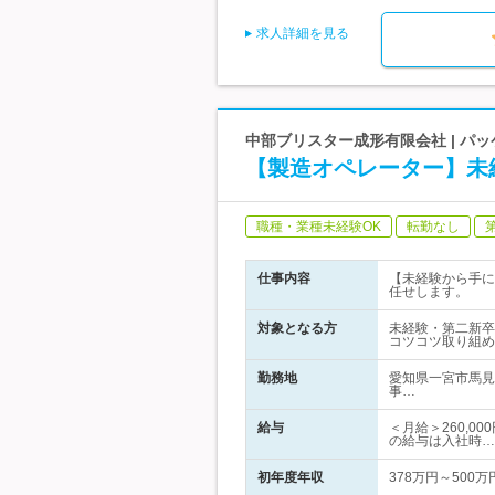
求人詳細を見る
中部ブリスター成形有限会社 | パ
【製造オペレーター】未
職種・業種未経験OK
転勤なし
仕事内容
【未経験から手に
任せします。
対象となる方
未経験・第二新卒
コツコツ取り組め
勤務地
愛知県一宮市馬見
事…
給与
＜月給＞260,0
の給与は入社時…
初年度年収
378万円～500万