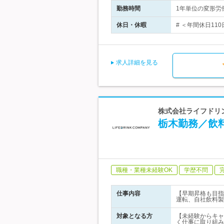
勤務時間
1年単位の変形労働
休日・休暇
# ＜年間休日11
求人詳細を見る
株式会社ライフドリン
栃木勤務／飲
職種・業種未経験OK
学歴不問
仕事内容
【早期昇格も目指
運転、自社飲料製
対象となる方
【未経験からキャ
く仕事に取り組み