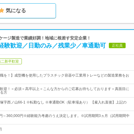
気になる
ッケージ製造で業績好調！地域に根差す安定企業！
経験歓迎／日勤のみ／残業少／車通勤可
正社員
第二新卒歓迎
職を！】成型機を使用したプラスチック容器や工業用トレーなどの製造業務をお
歓迎！＜必須＞高卒以上＜こんな方からのご応募お待ちしております＞真面目に
る方
塚字西ノ山66-1 ※転勤なし ※車通勤OK（駐車場あり） 【雇入れ直後】上記の
00円～360,000円※経験能力考慮のうえ決定します。※試用期間3ヵ月（試用期間中
円