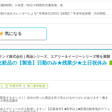
:30（実働8時間）※休憩：60分※時間外労働有無：有
日制※会社カレンダーによる* 年間休日105日【休暇】* 年末年始休暇 （5日間程…
気になる
ランド株式会社 | 馬油シリーズ、エアリー＆イージーシリーズ等を展開
化粧品の【製造】日勤のみ★残業少★土日祝休み
なし
学歴不問
第二新卒歓迎
製造するオシゴト》自分が作った商品を街で見かけるやりがいがあります！働き
※男性活躍中
会人デビューの方も歓迎します♪／【応募条件】■高卒以上■普通自動車免許※フォ