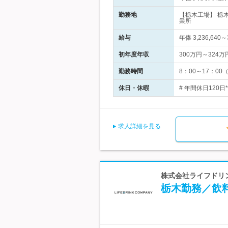
勤務地
【栃木工場】 栃
業所
給与
年俸 3,236,6
初年度年収
300万円～324万
勤務時間
8：00～17：0
休日・休暇
# 年間休日120
求人詳細を見る
株式会社ライフドリン
栃木勤務／飲