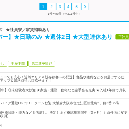
1
2
3
4
5
1件〜50件（全211件中）
 | ★社員寮／家賃補助あり
ー】★日勤のみ ★週休2日 ★大型連休あり
正社員
なし
学歴不問
第二新卒歓迎
ューでも安心！近隣エリア＆既存顧客への配送】食品や雑貨などをお届けする仕
アップ＆資格取得も目指せます！
活躍中】◎未経験者大歓迎 ★家族・通勤・住宅など諸手当も充実 ★入社1年目で月収
！
バイク通勤OK ☆U・Iターン歓迎 大阪府大阪市住之江区新北島5丁目2番35号…
0万円※経験・能力などを考慮し、決定します※試用期間中（3ヶ月）も条件面に変更
収例】…
円