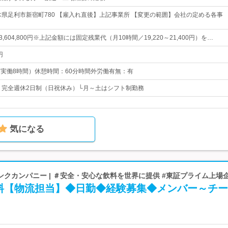
木県足利市新宿町780 【雇入れ直後】上記事業所 【変更の範囲】会社の定める各事
40～3,604,800円※上記金額には固定残業代（月10時間／19,220～21,400円）を…
円
0（実働8時間）休憩時間：60分時間外労働有無：有
日* 完全週休2日制（日祝休み）└月～土はシフト制勤務
気になる
クカンパニー | ＃安全・安心な飲料を世界に提供 #東証プライム上場
料【物流担当】◆日勤◆経験募集◆メンバー～チー