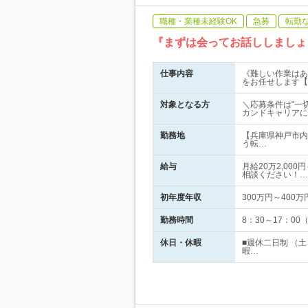
職種・業種未経験OK
急募
転勤
『まずは会ってお話ししましょ
仕事内容
《難しい作業はあ
をお任せします【
対象となる方
＼応募条件は"一
カンドキャリアに
勤務地
【兵庫県神戸市内
う転…
給与
月給20万2,00
相談ください！…
初年度年収
300万円～400万
勤務時間
8：30～17：0
休日・休暇
■週休二日制 （
暇…