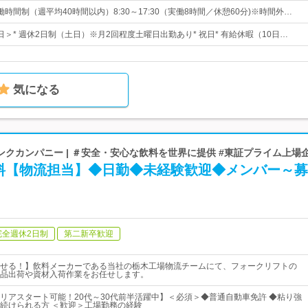
時間制（週平均40時間以内）8:30～17:30（実働8時間／休憩60分)※時間外…
0日＞* 週休2日制（土日）※月2回程度土曜日出勤あり* 祝日* 有給休暇（10日…
気になる
クカンパニー | ＃安全・安心な飲料を世界に提供 #東証プライム上場
料【物流担当】◆日勤◆未経験歓迎◆メンバー～募
完全週休2日制
第二新卒歓迎
せる！】飲料メーカーである当社の栃木工場物流チームにて、フォークリフトの
品出荷や資材入荷作業をお任せします。
リアスタート可能！20代～30代前半活躍中】＜必須＞◆普通自動車免許 ◆粘り強
続けられる方 ＜歓迎＞工場勤務の経験