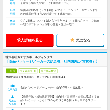
を考慮し給与を決定。（未経験者：215,…
給与
実働7時間45分（シフト制）★アイビーカンパニー全ブランド平
勤務
時間
均の残業時間は月20h程度です！残業代は…
◇月9日休み（シフト制／入社半年後まで、8日の月あり）◇有給
休日
休暇
休暇◇リフレッシュ休暇◇産前・産後休暇◇…
求人詳細を見る
気になる
株式会社カナオカホールディングス
【食品パッケージメーカーの総合職（社内SE職／営業職）】
正社員
完全週休2日制
第二新卒歓迎
情報更新日：2026/07/21
終了予定日：
2026/08/24
食品パッケージメーカーの＜社内SE職＞＜営業職＞
仕事内容
【経験年数・経験業界不問】社内SE／営業職＜全国に流通する食
品パッケージ＞から日本のものづくりを担うキャリアをスター
対象と
ト！
なる方