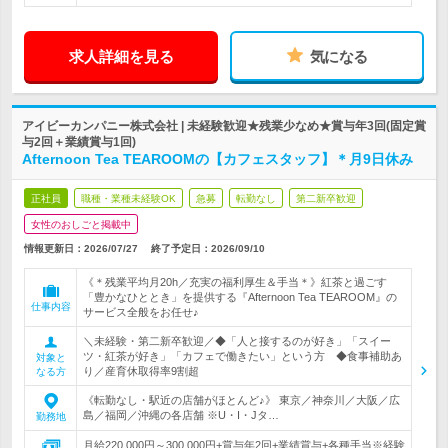
求人詳細を見る
気になる
アイビーカンパニー株式会社 | 未経験歓迎★残業少なめ★賞与年3回(固定賞
与2回＋業績賞与1回)
Afternoon Tea TEAROOMの【カフェスタッフ】＊月9日休み
正社員
職種・業種未経験OK
急募
転勤なし
第二新卒歓迎
女性のおしごと掲載中
情報更新日：2026/07/27
終了予定日：
2026/09/10
《＊残業平均月20h／充実の福利厚生＆手当＊》紅茶と過ごす
「豊かなひととき」を提供する『Afternoon Tea TEAROOM』の
仕事内容
サービス全般をお任せ♪
＼未経験・第二新卒歓迎／◆「人と接するのが好き」「スイー
ツ・紅茶が好き」「カフェで働きたい」という方 ◆食事補助あ
対象と
り／産育休取得率9割超
なる方
《転勤なし・駅近の店舗がほとんど♪》 東京／神奈川／大阪／広
島／福岡／沖縄の各店舗 ※U・I・Jタ…
勤務地
月給220,000円～300,000円+賞与年2回+業績賞与+各種手当※経験