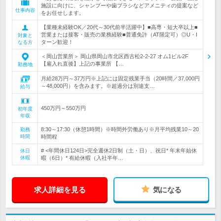
施設に向けに、シャンプーや歯ブラシなどアメニティの提案など
仕事内容
をお任せします。
【業種未経験OK／20代～30代前半活躍中】■高専・短大卒以上■
営業または接客・販売の業務経験■普通免許（AT限定可）◎U・I
対象と
ターン歓迎！
なる方
＜岡山営業所＞ 岡山県岡山市北区西古松2-2-27 オム1ビル2F
【雇入れ直後】上記の事業所 【…
勤務地
月給28万円～37万円※上記には固定残業手当（20時間／37,000円
～48,000円）を含みます。※超過分は別途支…
給与
450万円～550万円
初年度
年収
8:30～17:30（休憩1時間）※時間外労働あり※月平均残業10～20
勤務
時間
時間程
# <年間休日124日>完全週休2日制（土・日）、祝日* 年末年始休
休日
休暇
暇（6日）* 有給休暇（入社半年…
求人詳細を見る
気になる