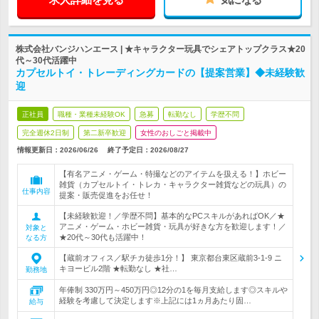
株式会社バンジハンエース | ★キャラクター玩具でシェアトップクラス★20
代～30代活躍中
カプセルトイ・トレーディングカードの【提案営業】◆未経験歓
迎
正社員
職種・業種未経験OK
急募
転勤なし
学歴不問
完全週休2日制
第二新卒歓迎
女性のおしごと掲載中
情報更新日：2026/06/26
終了予定日：
2026/08/27
【有名アニメ・ゲーム・特撮などのアイテムを扱える！】ホビー
雑貨（カプセルトイ・トレカ・キャラクター雑貨などの玩具）の
仕事内容
提案・販売促進をお任せ！
【未経験歓迎！／学歴不問】基本的なPCスキルがあればOK／★
アニメ・ゲーム・ホビー雑貨・玩具が好きな方を歓迎します！／
対象と
★20代～30代も活躍中！
なる方
【蔵前オフィス／駅チカ徒歩1分！】 東京都台東区蔵前3-1-9 ニ
キヨービル2階 ★転勤なし ★社…
勤務地
年俸制 330万円～450万円◎12分の1を毎月支給します◎スキルや
経験を考慮して決定します※上記には1ヵ月あたり固…
給与