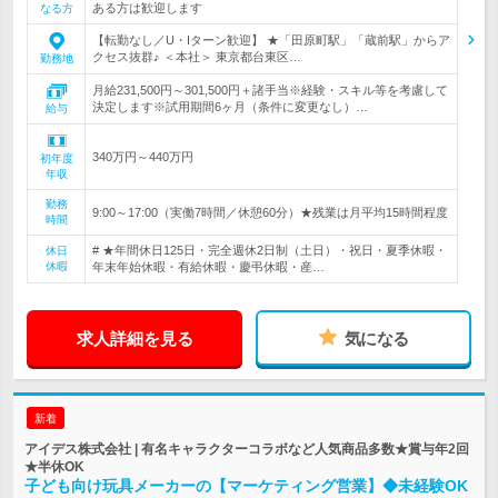
ある方は歓迎します
なる方
【転勤なし／U・Iターン歓迎】 ★「田原町駅」「蔵前駅」からア
クセス抜群♪ ＜本社＞ 東京都台東区…
勤務地
月給231,500円～301,500円＋諸手当※経験・スキル等を考慮して
決定します※試用期間6ヶ月（条件に変更なし）…
給与
340万円～440万円
初年度
年収
勤務
9:00～17:00（実働7時間／休憩60分）★残業は月平均15時間程度
時間
# ★年間休日125日・完全週休2日制（土日）・祝日・夏季休暇・
休日
休暇
年末年始休暇・有給休暇・慶弔休暇・産…
求人詳細を見る
気になる
新着
アイデス株式会社 | 有名キャラクターコラボなど人気商品多数★賞与年2回
★半休OK
子ども向け玩具メーカーの【マーケティング営業】◆未経験OK