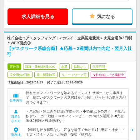
求人詳細を見る
気になる
株式会社コアスタッフィング | ＜ホワイト企業認定受賞＞★完全週休2日制
＊WEB面接◎
【デスクワーク系総合職】★応募～2週間以内で内定・翌月入社
可
正社員
職種・業種未経験OK
急募
転勤なし
学歴不問
完全週休2日制
第二新卒歓迎
リモートワーク可
女性のおしごと掲載中
情報更新日：2026/06/19
終了予定日：
2026/08/20
憧れのオフィスワークを始めるチャンス！ サポートから事務ま
で、幅広いデスクワークの選択肢をご用意！ぴったりの働き方が
仕事内容
見つかります♪
＜未経験・第二新卒歓迎♪学歴不問＞◆35歳以下の方※ ＃販売/
飲食/メーカー勤務…⇒オフィスデビューの20代が活躍中♪#完全
対象と
週休2日制／残業ほぼなし
なる方
【転居を伴う転勤なし！好きな場所で働ける♪】 東京・神奈川・
千葉・埼玉・大阪・北海道・愛知・福岡の…
勤務地