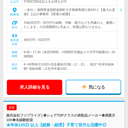
TOEIC500点以上をお持ちの方
なる方
＜本社＞ 福岡県遠賀郡遠賀町大字尾崎馬場久保420-1 【雇入れ直
後】上記の事業所 【変更の範囲】…
勤務地
月給26万円～35万円※経験、年齢、能力などを考慮の上、優遇い
たします。※試用期間3ヵ月あり。待遇は変わりません。
給与
364万円～520万円
初年度
年収
8:30～17:30（休憩1時間）※時間外労働あり※月平均残業10～20
勤務
時間
時間程
# <年間休日124日>完全週休2日制（土・日）、祝日* 年末年始休
休日
休暇
暇* 有給休暇（入社半年後10日…
求人詳細を見る
気になる
新着
株式会社フジプライズ | ◆シェアTOPクラスの表彰品メーカー◆残業月
10h◆未経験歓迎
★年休125日 以上【総務・経理】子育て世代も活躍中◎