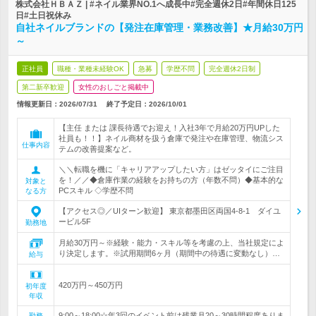
株式会社ＨＢＡＺ | #ネイル業界NO.1へ成長中#完全週休2日#年間休日125
日#土日祝休み
自社ネイルブランドの【発注在庫管理・業務改善】★月給30万円
～
正社員
職種・業種未経験OK
急募
学歴不問
完全週休2日制
第二新卒歓迎
女性のおしごと掲載中
情報更新日：2026/07/31
終了予定日：
2026/10/01
【主任 または 課長待遇でお迎え！入社3年で月給20万円UPした
社員も！！】ネイル商材を扱う倉庫で発注や在庫管理、物流シス
仕事内容
テムの改善提案など。
＼＼転職を機に「キャリアアップしたい方」はゼッタイにご注目
を！／／◆倉庫作業の経験をお持ちの方（年数不問）◆基本的な
対象と
PCスキル ◇学歴不問
なる方
【アクセス◎／UIターン歓迎】 東京都墨田区両国4-8-1 ダイユ
ービル5F
勤務地
月給30万円～※経験・能力・スキル等を考慮の上、当社規定によ
り決定します。※試用期間6ヶ月（期間中の待遇に変動なし）…
給与
420万円～450万円
初年度
年収
9:00～18:00☆年3回のイベント前は残業月20～30時間程度ありま
勤務