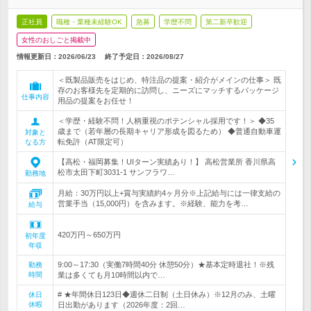
正社員
職種・業種未経験OK
急募
学歴不問
第二新卒歓迎
女性のおしごと掲載中
情報更新日：2026/06/23
終了予定日：
2026/08/27
＜既製品販売をはじめ、特注品の提案・紹介がメインの仕事＞ 既
存のお客様先を定期的に訪問し、ニーズにマッチするパッケージ
仕事内容
用品の提案をお任せ！
＜学歴・経験不問！人柄重視のポテンシャル採用です！＞ ◆35
歳まで（若年層の長期キャリア形成を図るため） ◆普通自動車運
対象と
転免許（AT限定可）
なる方
【高松・福岡募集！UIターン実績あり！】 高松営業所 香川県高
松市太田下町3031-1 サンフラワ…
勤務地
月給：30万円以上+賞与実績約4ヶ月分※上記給与には一律支給の
営業手当（15,000円）を含みます。※経験、能力を考…
給与
420万円～650万円
初年度
年収
9:00～17:30（実働7時間40分 休憩50分）★基本定時退社！※残
勤務
時間
業は多くても月10時間以内で…
# ★年間休日123日◆週休二日制（土日休み）※12月のみ、土曜
休日
休暇
日出勤があります（2026年度：2回…