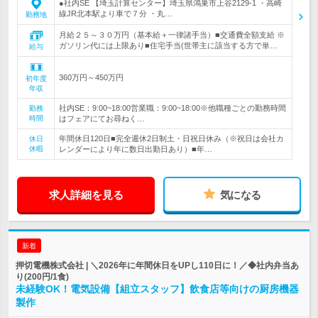
●社内SE 【埼玉計算センター】埼玉県鴻巣市上谷2129-1 ・高崎
線JR北本駅より車で７分 ・丸…
勤務地
月給２５～３０万円（基本給＋一律諸手当）■交通費全額支給 ※
ガソリン代には上限あり■住宅手当(世帯主に該当する方で単…
給与
360万円～450万円
初年度
年収
社内SE：9:00~18:00営業職：9:00~18:00※他職種ごとの勤務時間
勤務
時間
はフェアにてお尋ねく…
年間休日120日■完全週休2日制土・日祝日休み（※祝日は会社カ
休日
休暇
レンダーにより年に数日出勤日あり）■年…
求人詳細を見る
気になる
新着
押切電機株式会社 | ＼2026年に年間休日をUPし110日に！／◆社内弁当あ
り(200円/1食)
未経験OK！電気設備【組立スタッフ】飲食店等向けの厨房機器
製作