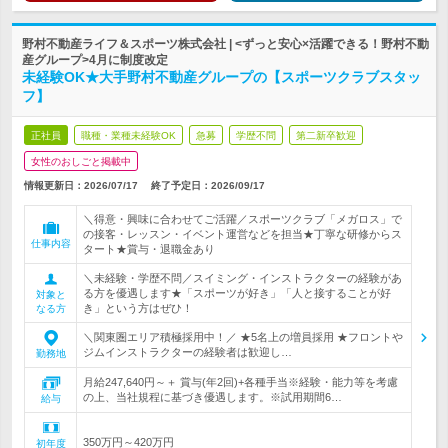
野村不動産ライフ＆スポーツ株式会社 | <ずっと安心×活躍できる！野村不動
産グループ>4月に制度改定
未経験OK★大手野村不動産グループの【スポーツクラブスタッ
フ】
正社員
職種・業種未経験OK
急募
学歴不問
第二新卒歓迎
女性のおしごと掲載中
情報更新日：2026/07/17
終了予定日：
2026/09/17
＼得意・興味に合わせてご活躍／スポーツクラブ「メガロス」で
の接客・レッスン・イベント運営などを担当★丁寧な研修からス
仕事内容
タート★賞与・退職金あり
＼未経験・学歴不問／スイミング・インストラクターの経験があ
る方を優遇します★「スポーツが好き」「人と接することが好
対象と
き」という方はぜひ！
なる方
＼関東圏エリア積極採用中！／ ★5名上の増員採用 ★フロントや
ジムインストラクターの経験者は歓迎し…
勤務地
月給247,640円～＋ 賞与(年2回)+各種手当※経験・能力等を考慮
の上、当社規程に基づき優遇します。※試用期間6…
給与
350万円～420万円
初年度