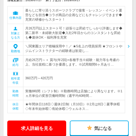
情報更新日：2026/07/17
終了予定日：
2026/09/17
暮らしに寄り添うスポーツクラブで接客・レッスン・イベント運
営などを担当◆コラボ商品の企画などにもチャレンジできます◆
仕事内容
充実の研修からスタート！
月26万円以上スタート可！頑張りは昇給でしっかり評価します◆
第二新卒・未経験大歓迎◆入社2年目からのコンスタントな昇給
対象と
も◆連休OK・福利厚生充実
なる方
＼関東圏エリア積極採用中！／ ★5名上の増員採用 ★フロントや
ジムインストラクターの経験者は歓迎し…
勤務地
月給26万円～＋ 賞与(年2回)+各種手当※経験・能力等を考慮の
上、当社規程に基づき優遇します。※試用期間6ヶ月あり…
給与
360万円～420万円
初年度
年収
実働8時間（シフト制）※勤務時間は店舗により異なります。※1
勤務
時間
ヵ月単位の変形労働時間制（週平均40時間…
★年間休日118日◇週休2日制（月10日）※2月は8日◇夏季休暇
休日
休暇
◇年末年始休暇◇有給休暇◇ウェルネス…
求人詳細を見る
気になる