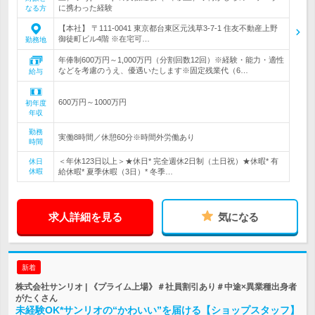
に携わった経験
なる方
【本社】 〒111-0041 東京都台東区元浅草3-7-1 住友不動産上野
御徒町ビル4階 ※在宅可…
勤務地
年俸制600万円～1,000万円（分割回数12回）※経験・能力・適性
などを考慮のうえ、優遇いたします※固定残業代（6…
給与
600万円～1000万円
初年度
年収
勤務
実働8時間／休憩60分※時間外労働あり
時間
＜年休123日以上＞★休日* 完全週休2日制（土日祝）★休暇* 有
休日
休暇
給休暇* 夏季休暇（3日）* 冬季…
求人詳細を見る
気になる
新着
株式会社サンリオ | 《プライム上場》＃社員割引あり＃中途×異業種出身者
がたくさん
未経験OK*サンリオの“かわいい”を届ける【ショップスタッフ】