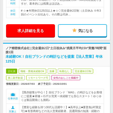
時間
すが、基本的には残業はほぼあ…
# ☆★年間休日125日以上★☆◇完全週休2日制（土日休み ※年3
休日
休暇
回のイベント出社あり。その際は代休…
求人詳細を見る
気になる
ノア精密株式会社 | 完全週休2日*土日祝休み*残業月平均15h*実働7時間*面
接1回
未経験OK！自社ブランドの時計などを提案【法人営業】年休
125日
正社員
職種・業種未経験OK
急募
転勤なし
完全週休2日制
第二新卒歓迎
リモートワーク可
女性のおしごと掲載中
情報更新日：2026/07/03
終了予定日：
2026/10/01
【既存顧客が中心！】自社ブランド「MAG」の時計などをお客様
にご提案★研修＋OJTが充実⇒未経験でも安心スタート！ゆくゆ
仕事内容
くは製品開発にも挑戦♪
【豊富な経験を持つ30代も活躍中！】■高卒以上■要普免(AT限定
可)★有形商材などの法人営業経験者、流通関係の知識・経験の
対象と