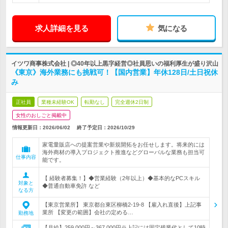
求人詳細を見る
気になる
イツワ商事株式会社 | ◎40年以上黒字経営◎社員思いの福利厚生が盛り沢山
《東京》海外業務にも挑戦可！【国内営業】年休128日/土日祝休
み
正社員
業種未経験OK
転勤なし
完全週休2日制
女性のおしごと掲載中
情報更新日：2026/06/02
終了予定日：
2026/10/29
家電量販店への提案営業や新規開拓をお任せします。将来的には
海外商材の導入プロジェクト推進などグローバルな業務も担当可
仕事内容
能です。
【 経験者募集！】◆営業経験（2年以上）◆基本的なPCスキル
対象と
◆普通自動車免許 など
なる方
【東京営業所】 東京都台東区柳橋2-19-8 【雇入れ直後】上記事
業所 【変更の範囲】会社の定める…
勤務地
【月給】259,000円～367,000円※上記には固定残業代として10時