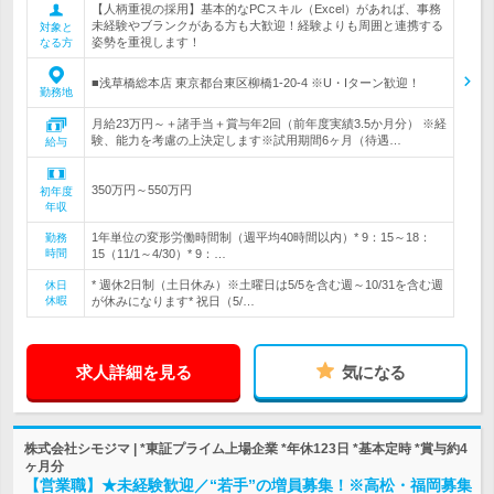
【人柄重視の採用】基本的なPCスキル（Excel）があれば、事務
未経験やブランクがある方も大歓迎！経験よりも周囲と連携する
対象と
姿勢を重視します！
なる方
■浅草橋総本店 東京都台東区柳橋1-20-4 ※U・Iターン歓迎！
勤務地
月給23万円～＋諸手当＋賞与年2回（前年度実績3.5か月分） ※経
験、能力を考慮の上決定します※試用期間6ヶ月（待遇…
給与
350万円～550万円
初年度
年収
1年単位の変形労働時間制（週平均40時間以内）* 9：15～18：
勤務
時間
15（11/1～4/30）* 9：…
* 週休2日制（土日休み）※土曜日は5/5を含む週～10/31を含む週
休日
休暇
が休みになります* 祝日（5/…
求人詳細を見る
気になる
株式会社シモジマ | *東証プライム上場企業 *年休123日 *基本定時 *賞与約4
ヶ月分
【営業職】★未経験歓迎／“若手”の増員募集！※高松・福岡募集