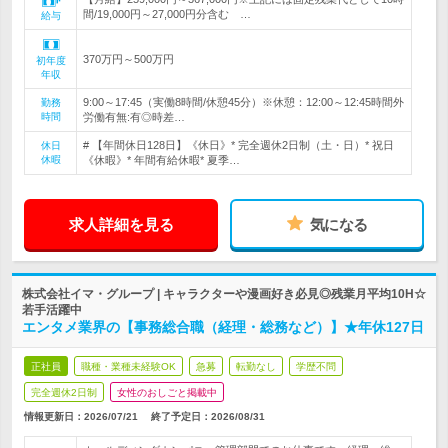
間/19,000円～27,000円分含む …
給与
370万円～500万円
初年度
年収
9:00～17:45（実働8時間/休憩45分）※休憩：12:00～12:45時間外
勤務
時間
労働有無:有◎時差…
# 【年間休日128日】《休日》* 完全週休2日制（土・日）* 祝日
休日
休暇
《休暇》* 年間有給休暇* 夏季…
求人詳細を見る
気になる
株式会社イマ・グループ | キャラクターや漫画好き必見◎残業月平均10H☆
若手活躍中
エンタメ業界の【事務総合職（経理・総務など）】★年休127日
正社員
職種・業種未経験OK
急募
転勤なし
学歴不問
完全週休2日制
女性のおしごと掲載中
情報更新日：2026/07/21
終了予定日：
2026/08/31