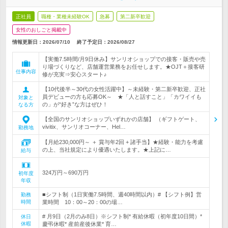
正社員
職種・業種未経験OK
急募
第二新卒歓迎
女性のおしごと掲載中
情報更新日：2026/07/10
終了予定日：
2026/08/27
【実働7.5時間/月9日休み】サンリオショップでの接客・販売や売
り場づくりなど、店舗運営業務をお任せします。★OJT＋接客研
仕事内容
修が充実⇒安心スタート♪
【10代後半～30代の女性活躍中】～未経験・第二新卒歓迎、正社
員デビューの方も応募OK～ ★「人と話すこと」「カワイイも
対象と
の」が“好き”な方はぜひ！
なる方
【全国のサンリオショップいずれかの店舗】 （ギフトゲート、
vivitix、サンリオコーナー、Hel…
勤務地
【月給230,000円～ ＋ 賞与年2回 + 諸手当】★経験・能力を考慮
の上、当社規定により優遇いたします。★上記に…
給与
324万円～690万円
初年度
年収
■シフト制（1日実働7.5時間、週40時間以内）# 【シフト例】営
勤務
時間
業時間 10：00～20：00の場…
# 月9日（2月のみ8日）※シフト制* 有給休暇（初年度10日間）*
休日
休暇
慶弔休暇* 産前産後休業* 育…