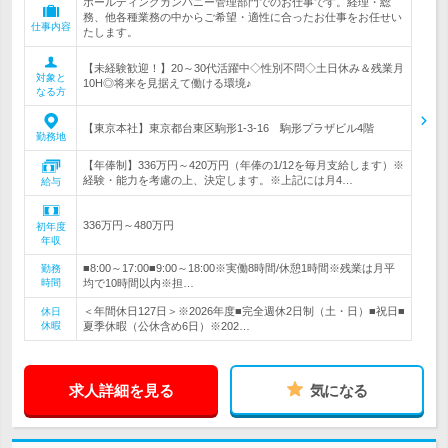
ホールディングカンパニー管理部門でのお仕事です。経理・総
務、他各種業務の中からご希望・適性に合ったお仕事をお任せい
仕事内容
たします。
【未経験歓迎！】20～30代活躍中◇性別不問◇土日休み＆残業月
対象と
10H◎将来を見据えて働ける環境♪
なる方
【東京本社】東京都台東区駒形1-3-16 駒形プラザビル4階
勤務地
【年俸制】336万円～420万円（年俸の1/12を毎月支給します）※
経験・能力を考慮の上、決定します。※上記には月4…
給与
336万円～480万円
初年度
年収
■8:00～17:00■9:00～18:00※実働8時間/休憩1時間※残業は月平
勤務
時間
均で10時間以内※担…
＜年間休日127日＞※2026年度■完全週休2日制（土・日）■祝日■
休日
休暇
夏季休暇（公休含め6日）※202…
求人詳細を見る
気になる