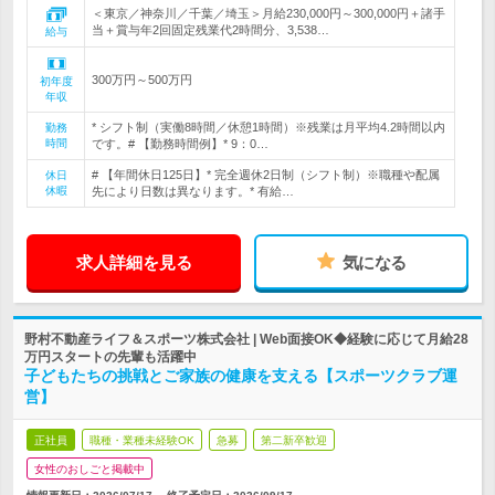
＜東京／神奈川／千葉／埼玉＞月給230,000円～300,000円＋諸手
当＋賞与年2回固定残業代2時間分、3,538…
給与
300万円～500万円
初年度
年収
* シフト制（実働8時間／休憩1時間）※残業は月平均4.2時間以内
勤務
時間
です。# 【勤務時間例】* 9：0…
# 【年間休日125日】* 完全週休2日制（シフト制）※職種や配属
休日
休暇
先により日数は異なります。* 有給…
求人詳細を見る
気になる
野村不動産ライフ＆スポーツ株式会社 | Web面接OK◆経験に応じて月給28
万円スタートの先輩も活躍中
子どもたちの挑戦とご家族の健康を支える【スポーツクラブ運
営】
正社員
職種・業種未経験OK
急募
第二新卒歓迎
女性のおしごと掲載中