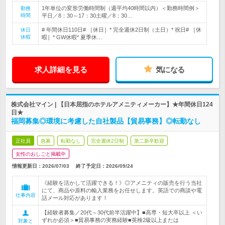
1年単位の変形労働時間制（週平均40時間以内）＜勤務時間例＞
勤務
時間
平日／8：30～17：30土曜／8：30…
# 年間休日110日# ［休日］* 完全週休2日制（土日）* 祝日# ［休
休日
休暇
暇］* GW休暇* 夏季休…
求人詳細を見る
気になる
株式会社マイン | 【日本屈指のホテルアメニティメーカー】★年間休日124
日★
福岡募集◎環境に考慮した自社製品【貿易事務】◎転勤なし
正社員
急募
転勤なし
完全週休2日制
第二新卒歓迎
女性のおしごと掲載中
情報更新日：2026/07/03
終了予定日：
2026/09/24
《経験を活かして活躍できる！》◎アメニティの販売を行う当社
にて、商品や原料の輸入業務をお任せします。英語での商談や電
仕事内容
話メール対応があります！
【経験者募集／20代～30代前半活躍中】■高専・短大卒以上 ＜い
ずれか必須＞■貿易事務の実務経験■英検2級以上または
対象と