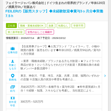
フェイラージャパン株式会社 | ドイツ生まれの世界的ブランド／年休120日
／残業月5h／社販あり
FEILERの【販売スタッフ】◆未経験歓迎◆賞与3ヶ月分◆実働
7.5ｈ
正社員
職種・業種未経験OK
急募
転勤なし
学歴不問
第二新卒歓迎
女性のおしごと掲載中
情報更新日：2026/07/14
終了予定日：
2026/10/12
【住友商事グループ】◆人気ブランド『フェイラー』で、小物や
雑貨の接客・販売を行います◆年休120日／残業月5h以内／賞与3
仕事内容
ヶ月分実績
＜業界・職種未経験／ブランクある方も大歓迎＞★フェイラーの
商品が好き！という方ならそれだけで大歓迎！異業種出身の未経
対象と
験メンバー多数活躍中！
なる方
東京、神奈川、千葉、埼玉、大阪、兵庫、京都、福岡のいずれか
の店舗 ※店舗人員の状況や希望を考慮の上…
勤務地
月給20万円～35万円＋各種手当＋賞与年2回 ★昨年度実績3ヶ月
分！※経験・知識、スキルなどを考慮し、当社規定により…
給与
300万円～525万円
初年度
年収