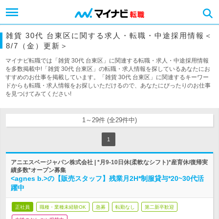
雑貨 30代 台東区に関する求人・転職・中途採用情報＜
8/7（金）更新＞
マイナビ転職では「雑貨 30代 台東区」に関連する転職・求人・中途採用情報
を多数掲載中!「雑貨 30代 台東区」の転職・求人情報を探しているあなたにお
すすめのお仕事を掲載しています。「雑貨 30代 台東区」に関連するキーワー
ドからも転職・求人情報をお探しいただけるので、あなたにぴったりのお仕事
を見つけてみてください!
1～29件 (全29件中)
1
アニエスベージャパン株式会社 | *月9-10日休(柔軟なシフト)*産育休/復帰実
績多数*オープン募集
<agnes b.>の【販売スタッフ】残業月2H*制服貸与*20~30代活
躍中
正社員
職種・業種未経験OK
急募
転勤なし
第二新卒歓迎