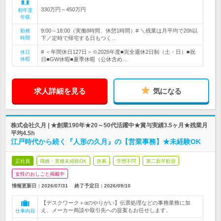
330万円～450万円
初年度
年収
9:00～18:00（実働8時間、休憩1時間）# ＼残業は月平均で20h以
勤務
時間
下／定時で帰宅する日もつく…
# ＜年間休日127日＞※2026年度■完全週休2日制（土・日）■祝
休日
休暇
日■GW休暇■夏季休暇（公休含め…
求人詳細を見る
気になる
株式会社久月 | ★創業190年★20～50代活躍中★賞与実績3.5ヶ月★残業月
平均4.5h
江戸時代から続く『人形の久月』の【営業事務】★未経験OK
正社員
職種・業種未経験OK
急募
学歴不問
第二新卒歓迎
女性のおしごと掲載中
情報更新日：2026/07/31
終了予定日：
2026/09/10
【デスクワーク＋αのやりがい】伝票処理などの事務業務に加
え、メーカー商談や取引先への提案もお任せします。
仕事内容