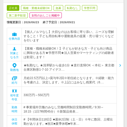
正社員
職種・業種未経験OK
急募
転勤なし
学歴不問
第二新卒歓迎
女性のおしごと掲載中
情報更新日：2026/06/23
終了予定日：
2026/09/21
【個人ノルマなし】大切なのはお客様に寄り添い、ニーズを理解
すること！子ども用自転車や運動遊具の提案・売り場づくりなど
仕事内容
を行います
【業種・職種未経験OK！】子どもが好きな方・子ども向け商品
に興味がある方★学歴不問★法人営業やマーケティングの経験者
対象と
は歓迎します！
なる方
★転勤なし ★浅草駅から徒歩1分 ★直行直帰OK ＜本社＞ 東京都
台東区駒形1-7-10 アイデス…
勤務地
月給22.5万円以上+賞与年2回※初任給となります。※経験・能力
を考慮の上、決定します。※上記にはみなし残業代（8.…
給与
330万円～550万円
初年度
年収
# 事業場外労働のみなし労働時間制目安勤務時間／9:30～
勤務
時間
18:15（1日7時間45分）※新製品発表…
# 【年間休日118日】■週休2日制（土・日）※年に数回、土曜出
休日
休暇
勤があります。■祝日■夏季休暇■年末…