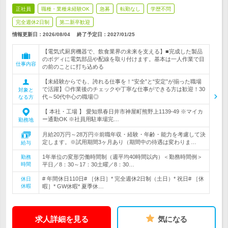
正社員
職種・業種未経験OK
急募
転勤なし
学歴不問
完全週休2日制
第二新卒歓迎
情報更新日：2026/08/04
終了予定日：
2027/01/25
【電気式厨房機器で、飲食業界の未来を支える】■完成した製品
のボディに電気部品や配線を取り付けます。基本は一人作業で目
仕事内容
の前のことに打ち込める
【未経験からでも、誇れる仕事を！“安全”と“安定”が揃った職場
で活躍】◎作業後のチェックや丁寧な仕事ができる方は歓迎！30
対象と
代～50代中心の職場◎
なる方
【 本社・工場 】 愛知県春日井市神屋町熊野上1139-49 ※マイカ
ー通勤OK ※社員用駐車場完…
勤務地
月給20万円～28万円※前職年収・経験・年齢・能力を考慮して決
定します。※試用期間3ヶ月あり（期間中の待遇は変わりま…
給与
1年単位の変形労働時間制（週平均40時間以内）＜勤務時間例＞
勤務
時間
平日／8：30～17：30土曜／8：30…
# 年間休日110日# ［休日］* 完全週休2日制（土日）* 祝日# ［休
休日
休暇
暇］* GW休暇* 夏季休…
求人詳細を見る
気になる