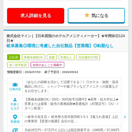
求人詳細を見る
気になる
株式会社マイン | 【日本屈指のホテルアメニティメーカー】★年間休日124
日★
岐阜募集◎環境に考慮した自社製品【営業職】◎転勤なし
正社員
業種未経験OK
急募
転勤なし
完全週休2日制
第二新卒歓迎
女性のおしごと掲載中
情報更新日：2026/07/03
終了予定日：
2026/09/24
《あなたの経験を活かして活躍できる！》◎ホテル・旅館・温浴
施設に向けに、シャンプーや歯ブラシなどアメニティの提案など
仕事内容
をお任せします。
【業種未経験OK／20代～30代前半活躍中】■高専・短大卒以上■
営業または接客・販売の業務経験■普通免許（AT限定可）◎U・I
対象と
ターン歓迎！
なる方
＜岐阜大垣支店＞ 岐阜県大垣市新田町1-5-1 【雇入れ直後】上記
の事業所 【変更の範囲】会社の定…
勤務地
月給28万円～37万円※上記には固定残業手当（20時間／37,000円