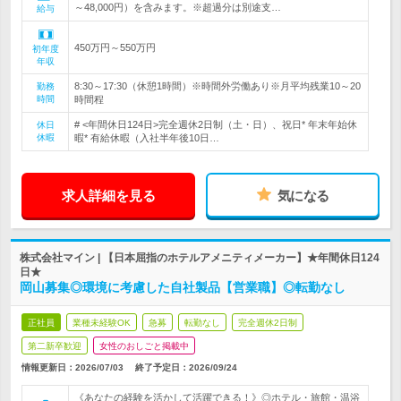
～48,000円）を含みます。※超過分は別途支…
給与
450万円～550万円
初年度
年収
8:30～17:30（休憩1時間）※時間外労働あり※月平均残業10～20
勤務
時間
時間程
# <年間休日124日>完全週休2日制（土・日）、祝日* 年末年始休
休日
休暇
暇* 有給休暇（入社半年後10日…
求人詳細を見る
気になる
株式会社マイン | 【日本屈指のホテルアメニティメーカー】★年間休日124
日★
岡山募集◎環境に考慮した自社製品【営業職】◎転勤なし
正社員
業種未経験OK
急募
転勤なし
完全週休2日制
第二新卒歓迎
女性のおしごと掲載中
情報更新日：2026/07/03
終了予定日：
2026/09/24
《あなたの経験を活かして活躍できる！》◎ホテル・旅館・温浴