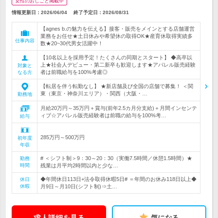
女性のおしごと掲載中
情報更新日：2026/06/04
終了予定日：
2026/08/31
【agnes b.の魅力を伝える】接客・販売をメインとする店舗運営
業務をお任せ★土日休みや希望休の取得OK★産育休取得実績多
仕事内容
数★20~30代男女活躍中！
【10名以上を採用予定！たくさんの同期とスタート】 ◆高卒以
上★社会人デビュー・第二新卒も歓迎します★アパレル販売経験
対象と
者は前職給与を100%考慮◎
なる方
【転居を伴う転勤なし】 ★新店舗及び全国の店舗で募集！ ＜関
東（東京・神奈川エリア）・関西（大阪・…
勤務地
月給20万円～35万円＋賞与(前年2.5カ月分支給)＋月間インセンテ
ィブ☆アパレル販売経験者は前職の給与を100%考…
給与
285万円～500万円
初年度
年収
# ＜シフト制＞9：30～20：30（実働7.5時間／休憩1.5時間）★
勤務
時間
残業は月平均2時間以内と少な…
◆年間休日113日+法令取得休暇5日# ＝年間のお休み118日以上◆
休日
休暇
月9日～月10日(シフト制)⇒土…
求人詳細を見る
気になる