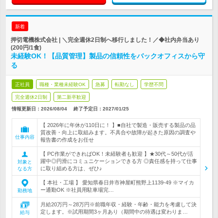
新着
押切電機株式会社 | ＼完全週休2日制へ移行しました！／◆社内弁当あり
(200円/1食)
未経験OK！【品質管理】製品の信頼性をバックオフィスから守
る
正社員
職種・業種未経験OK
急募
転勤なし
学歴不問
完全週休2日制
第二新卒歓迎
情報更新日：2026/08/04
終了予定日：
2027/01/25
【 2026年に年休が110日に！ 】■自社で製造・販売する製品の品
質改善・向上に取組みます。不具合や故障が起きた原因の調査や
仕事内容
報告書の作成をお任せ
【 PC作業ができればOK！未経験者も歓迎 】★30代～50代が活
躍中◎円滑にコミュニケーションできる方 ◎責任感を持って仕事
対象と
に取り組める方は、ぜひ♪
なる方
【 本社・工場 】 愛知県春日井市神屋町熊野上1139-49 ※マイカ
ー通勤OK ※社員用駐車場完…
勤務地
月給20万円～28万円※前職年収・経験・年齢・能力を考慮して決
定します。※試用期間3ヶ月あり（期間中の待遇は変わりま…
給与