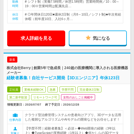
# シフト制（実働7.5時間／休憩1.5時間）営業時間例／10：00～
勤務
時間
19：00※営業時間は配属先店…
# ◎年間休日120日■週休2日制（月8～10日／シフト制)■年次有給
休日
休暇
休暇（初年度10日、入社6ヶ月…
求人詳細を見る
気になる
新着
株式会社Berry | 創業5年で急成長｜240超の医療機関に導入される医療機器
メーカー
経験者募集！自社サービス開発【3Dエンジニア】年休123日
正社員
業種未経験OK
急募
学歴不問
完全週休2日制
第二新卒歓迎
リモートワーク可
女性のおしごと掲載中
情報更新日：2026/07/07
終了予定日：
2026/12/28
クラウド型治療管理システムや患者向けアプリ、3Dデータを活用
した複雑なアルゴリズムやAIモデルの開発などをお任せします！
仕事内容
【学歴不問｜経験者募集】＜必須＞◆Web開発の経験（3年以
上）◆TypeScriptの実務経験（1年以上）◆何かしらの3Dデータ
対象と