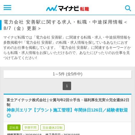
電力会社 安善駅に関する求人・転職・中途採用情報＜
8/7（金）更新＞
マイナビ転職では「電力会社 安善駅」に関連する転職・求人・中途採用情報を
多数掲載中!「電力会社 安善駅」の転職・求人情報を探しているあなたにおす
すめのお仕事を掲載しています。「電力会社 安善駅」に関連するキーワードか
らも転職・求人情報をお探しいただけるので、あなたにぴったりのお仕事を見
つけてみてください!
1～5件 (全5件中)
1
富士アイテック株式会社 | ☆賞与年2回☆手当・福利厚生充実☆完全週休2日
制
神奈川エリア【プラント施工管理】年間休日126日／経験者歓迎
◎
正社員
学歴不問
完全週休2日制
情報更新日：2026/06/18
終了予定日：
2026/10/05