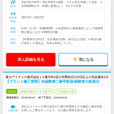
月給250,000円～365,000円※経験・スキル等を考慮して決定。※
試用期間6か月（待遇に変更なし）【モデル年収…
給与
380万円～800万円
初年度
年収
8:00～17:30 （実働8時間）※休憩90分※就業場所によって就業時
勤務
時間
間が異なります※時間外労働：…
【年間休日126日】* 完全週休2日制（休日は土日祝）※休日出勤
休日
休暇
が発生した場合は、代休を取得していた…
求人詳細を見る
気になる
富士アイテック株式会社 | ☆賞与年2回☆年間休日120日以上☆完全週休2日
【プラント施工管理】未経験第二新卒歓迎/経験者大歓迎◎
正社員
職種未経験OK
学歴不問
完全週休2日制
情報更新日：2026/06/19
終了予定日：
2026/09/10
当社はメーカーや電力会社の工場や発電所などの施設に独自技術
を用いた工事を行っており、その施工管理を担当します。
仕事内容