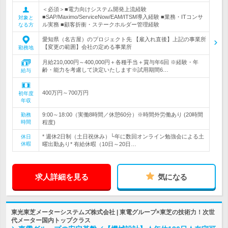
＜必須＞■電力向けシステム開発上流経験
■SAP/Maximo/ServiceNow/EAM/ITSM導入経験 ■業務・ITコンサ
対象と
ル実務 ■顧客折衝・ステークホルダー管理経験
なる方
愛知県（名古屋）のプロジェクト先 【雇入れ直後】上記の事業所
【変更の範囲】会社の定める事業所
勤務地
月給210,000円～400,000円＋各種手当＋賞与年6回 ※経験・年
齢・能力を考慮して決定いたします※試用期間6…
給与
400万円～700万円
初年度
年収
9:00～18:00（実働8時間／休憩60分）※時間外労働あり (20時間
勤務
時間
程度)
* 週休2日制（土日祝休み）└年に数回オンライン勉強会による土
休日
休暇
曜出勤あり* 有給休暇（10日～20日…
求人詳細を見る
気になる
東光東芝メーターシステムズ株式会社 | 東電グループ×東芝の技術力！次世
代メーター国内トップクラス