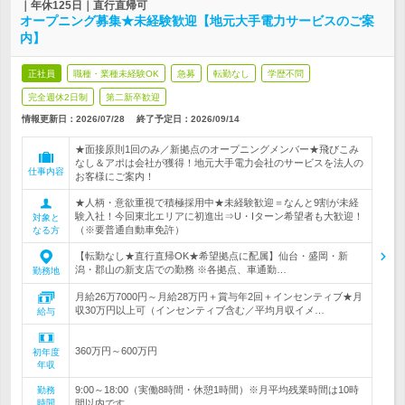
｜年休125日｜直行直帰可
オープニング募集★未経験歓迎【地元大手電力サービスのご案
内】
正社員
職種・業種未経験OK
急募
転勤なし
学歴不問
完全週休2日制
第二新卒歓迎
情報更新日：2026/07/28
終了予定日：
2026/09/14
★面接原則1回のみ／新拠点のオープニングメンバー★飛びこみ
なし＆アポは会社が獲得！地元大手電力会社のサービスを法人の
仕事内容
お客様にご案内！
★人柄・意欲重視で積極採用中★未経験歓迎＝なんと9割が未経
験入社！今回東北エリアに初進出⇒U・Iターン希望者も大歓迎！
対象と
（※要普通自動車免許）
なる方
【転勤なし★直行直帰OK★希望拠点に配属】仙台・盛岡・新
潟・郡山の新支店での勤務 ※各拠点、車通勤…
勤務地
月給26万7000円～月給28万円＋賞与年2回＋インセンティブ★月
収30万円以上可（インセンティブ含む／平均月収イメ…
給与
360万円～600万円
初年度
年収
9:00～18:00（実働8時間・休憩1時間）※月平均残業時間は10時
勤務
時間
間以内です