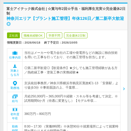
富士アイテック株式会社 | ☆賞与年2回☆手当・福利厚生充実☆完全週休2日
制
神奈川エリア【プラント施工管理】年休126日／第二新卒大歓迎
◎
正社員
職種未経験OK
学歴不問
完全週休2日制
情報更新日：2026/06/18
終了予定日：
2026/10/05
当社はメーカーや電力会社の工場や発電所などの施設に独自技術
を用いた工事を行っており、その施工管理を担当します。
仕事内容
◎第二新卒歓迎◎【歓迎条件】★少しでも施工管理経験がある方
対象と
／熱絶縁工事・塗装工事の実務経験★
なる方
京浜統括事務所／神奈川県横浜市鶴見区寛政町1-13 「安善駅」よ
り徒歩3分 ※事前面談の上、千葉県…
勤務地
月給250,000円～365,000円※経験・スキル等を考慮して決定。※
試用期間6か月（待遇に変更なし）【モデル年収…
給与
380万円～800万円
初年度
年収
8:00～17:30 （実働8時間）※休憩90分※就業場所によって就業時
勤務
時間
間が異なります※時間外労働：…