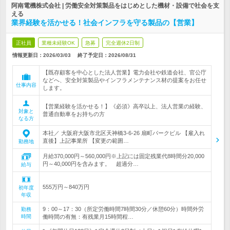
阿南電機株式会社 | 労働安全対策製品をはじめとした機材・設備で社会を支
える
業界経験を活かせる！社会インフラを守る製品の【営業】
正社員
業種未経験OK
急募
完全週休2日制
情報更新日：2026/03/03
終了予定日：
2026/08/31
【既存顧客を中心とした法人営業】電力会社や鉄道会社、官公庁
などへ、安全対策製品やインフラメンテナンス材の提案をお任せ
仕事内容
します。
【営業経験を活かせる！】《必須》高卒以上、法人営業の経験、
対象と
普通自動車をお持ちの方
なる方
本社／ 大阪府大阪市北区天神橋3-6-26 扇町パークビル 【雇入れ
直後】上記事業所 【変更の範囲…
勤務地
月給370,000円～560,000円※上記には固定残業代8時間分20,000
円～40,000円を含みます。 超過分…
給与
555万円～840万円
初年度
年収
9：00～17：30（所定労働時間7時間30分／休憩60分）時間外労
勤務
時間
働時間の有無：有残業月15時間程…