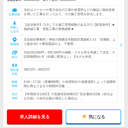
当社はメーカーや電力会社の工場や発電所などの施設に独自技術
を用いた工事を行っており、その施工管理を担当します。
仕事内容
【必須条件】◎少しでも施工管理経験のある方◎【歓迎条件】★
対象と
熱絶縁工事・塗装工事の実務経験★
なる方
京浜統括事務所／神奈川県横浜市鶴見区寛政町1-13 「安善駅」よ
り徒歩3分 ※事前面談の上、千葉県…
勤務地
月給250,000円～365,000円※経験・スキル等を考慮して決定。※
試用期間6か月（待遇に変更なし）【モデル年収…
給与
380万円～800万円
初年度
年収
8:00～17:30 （実働8時間）※休憩90分※就業場所によって就業時
勤務
時間
間が異なります※時間外労働：…
【年間休日126日】※別途特別休暇5日* 完全週休2日制（休日は
休日
休暇
土日祝）※休日出勤が発生した場合は、…
求人詳細を見る
気になる