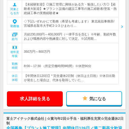
【未経験歓迎】◎施工管理に興味がある方・勉強したい方◎【経
験者大歓迎】★プラント設備の建設工事等の施工経験者/塗装・熱
対象と
絶縁工事の実務経験者★
なる方
◇下記いずれかにて勤務（希望も考慮します） 東北統括事務所/
宮城県名取市大手町2-1-3 ひまわり…
勤務地
月給230,000円～400,000円（一律手当を含む）※年齢、勤続年数
および職務内容や熟練度に対して決定。※試用期…
給与
350万円～800万円
初年度
年収
勤務
8:00～17:30 （所定労働時間8時間）※休憩90分
時間
【年間休日120日】* 完全週休2日制（休日は土日祝）※休日出勤
休日
休暇
が発生した場合は、代休を取得していた…
求人詳細を見る
気になる
富士アイテック株式会社 | ☆賞与年2回☆手当・福利厚生充実☆完全週休2日
制
全国募集【プラント施工管理】年間休日126日／第二新卒大歓迎