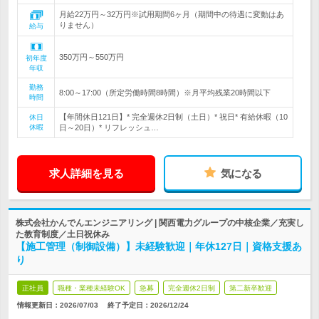
月給22万円～32万円※試用期間6ヶ月（期間中の待遇に変動はあ
りません）
給与
350万円～550万円
初年度
年収
勤務
8:00～17:00（所定労働時間8時間）※月平均残業20時間以下
時間
【年間休日121日】* 完全週休2日制（土日）* 祝日* 有給休暇（10
休日
休暇
日～20日）* リフレッシュ…
求人詳細を見る
気になる
株式会社かんでんエンジニアリング | 関西電力グループの中核企業／充実し
た教育制度／土日祝休み
【施工管理（制御設備）】未経験歓迎｜年休127日｜資格支援あ
り
正社員
職種・業種未経験OK
急募
完全週休2日制
第二新卒歓迎
情報更新日：2026/07/03
終了予定日：
2026/12/24