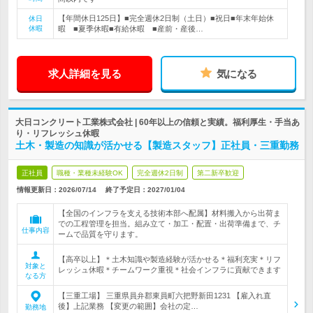
【年間休日125日】■完全週休2日制（土日）■祝日■年末年始休
休日
休暇
暇 ■夏季休暇■有給休暇 ■産前・産後…
求人詳細を見る
気になる
大日コンクリート工業株式会社 | 60年以上の信頼と実績。福利厚生・手当あ
り・リフレッシュ休暇
土木・製造の知識が活かせる【製造スタッフ】正社員・三重勤務
正社員
職種・業種未経験OK
完全週休2日制
第二新卒歓迎
情報更新日：2026/07/14
終了予定日：
2027/01/04
【全国のインフラを支える技術本部へ配属】材料搬入から出荷ま
での工程管理を担当。組み立て・加工・配置・出荷準備まで、チ
仕事内容
ームで品質を守ります。
【高卒以上】＊土木知識や製造経験が活かせる＊福利充実＊リフ
対象と
レッシュ休暇＊チームワーク重視＊社会インフラに貢献できます
なる方
【三重工場】 三重県員弁郡東員町六把野新田1231 【雇入れ直
後】上記業務 【変更の範囲】会社の定…
勤務地