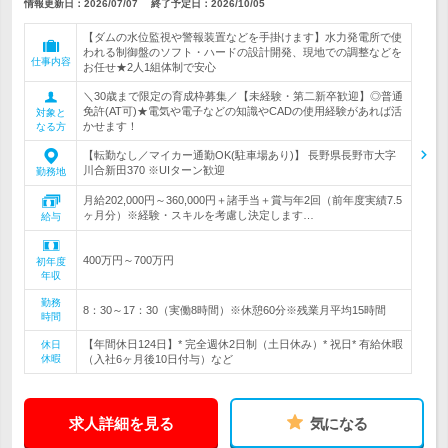
情報更新日：2026/07/07
終了予定日：
2026/10/05
【ダムの水位監視や警報装置などを手掛けます】水力発電所で使
われる制御盤のソフト・ハードの設計開発、現地での調整などを
仕事内容
お任せ★2人1組体制で安心
＼30歳まで限定の育成枠募集／【未経験・第二新卒歓迎】◎普通
免許(AT可)★電気や電子などの知識やCADの使用経験があれば活
対象と
かせます！
なる方
【転勤なし／マイカー通勤OK(駐車場あり)】 長野県長野市大字
川合新田370 ※UIターン歓迎
勤務地
月給202,000円～360,000円＋諸手当＋賞与年2回（前年度実績7.5
ヶ月分）※経験・スキルを考慮し決定します…
給与
400万円～700万円
初年度
年収
勤務
8：30～17：30（実働8時間）※休憩60分※残業月平均15時間
時間
【年間休日124日】* 完全週休2日制（土日休み）* 祝日* 有給休暇
休日
休暇
（入社6ヶ月後10日付与）など
求人詳細を見る
気になる