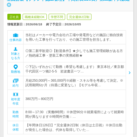
◎
正社員
職種未経験OK
学歴不問
完全週休2日制
情報更新日：2026/06/18
終了予定日：
2026/10/05
当社はメーカーや電力会社の工場や発電所などの施設に独自技術
を用いた工事を行っており、その施工管理を担当します。
仕事内容
◎第二新卒歓迎◎【歓迎条件】★少しでも施工管理経験がある方
対象と
／熱絶縁工事・塗装工事の実務経験★
なる方
◇下記いずれかにて勤務（希望も考慮します） 東京本社／東京都
千代田区一ツ橋2-5-5 岩波書店一ツ…
勤務地
月給250,000円～365,000円※経験・スキル等を考慮して決定。※
試用期間6か月（待遇に変更なし）【モデル年収…
給与
380万円～800万円
初年度
年収
8:00～17:30 （実働8時間）※休憩90分※就業場所によって就業時
勤務
時間
間が異なります※時間外労働：…
【年間休日126日】* 完全週休2日制（休日は土日祝）※休日出勤
休日
休暇
が発生した場合は、代休を取得していた…