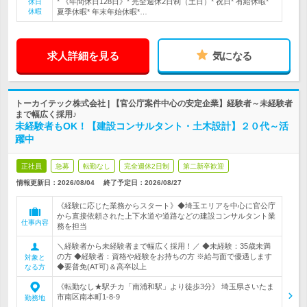
* 《年間休日128日》* 完全週休2日制（土日）* 祝日* 有給休暇*
休日
休暇
夏季休暇* 年末年始休暇*…
求人詳細を見る
気になる
トーカイテック株式会社 | 【官公庁案件中心の安定企業】経験者～未経験者
まで幅広く採用♪
未経験者もOK！【建設コンサルタント・土木設計】２０代～活
躍中
正社員
急募
転勤なし
完全週休2日制
第二新卒歓迎
情報更新日：2026/08/04
終了予定日：
2026/08/27
《経験に応じた業務からスタート》◆埼玉エリアを中心に官公庁
から直接依頼された上下水道や道路などの建設コンサルタント業
仕事内容
務を担当
＼経験者から未経験者まで幅広く採用！／ ◆未経験：35歳未満
の方 ◆経験者：資格や経験をお持ちの方 ※給与面で優遇します
対象と
◆要普免(AT可)＆高卒以上
なる方
《転勤なし★駅チカ「南浦和駅」より徒歩3分》 埼玉県さいたま
市南区南本町1-8-9
勤務地