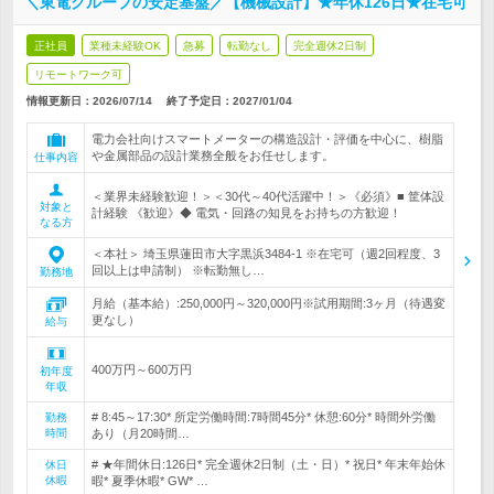
＼東電グループの安定基盤／【機械設計】★年休126日★在宅可
正社員
業種未経験OK
急募
転勤なし
完全週休2日制
リモートワーク可
情報更新日：2026/07/14
終了予定日：
2027/01/04
電力会社向けスマートメーターの構造設計・評価を中心に、樹脂
や金属部品の設計業務全般をお任せします。
仕事内容
＜業界未経験歓迎！＞＜30代～40代活躍中！＞《必須》■ 筐体設
対象と
計経験 《歓迎》◆ 電気・回路の知見をお持ちの方歓迎！
なる方
＜本社＞ 埼玉県蓮田市大字黒浜3484-1 ※在宅可（週2回程度、3
回以上は申請制） ※転勤無し…
勤務地
月給（基本給）:250,000円～320,000円※試用期間:3ヶ月（待遇変
更なし）
給与
400万円～600万円
初年度
年収
# 8:45～17:30* 所定労働時間:7時間45分* 休憩:60分* 時間外労働
勤務
時間
あり（月20時間…
# ★年間休日:126日* 完全週休2日制（土・日）* 祝日* 年末年始休
休日
休暇
暇* 夏季休暇* GW* …