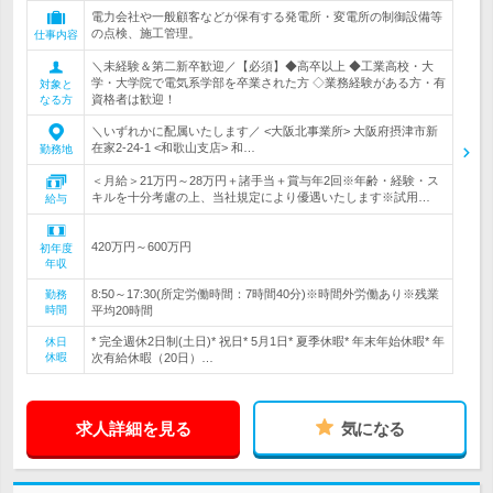
電力会社や一般顧客などが保有する発電所・変電所の制御設備等
の点検、施工管理。
仕事内容
＼未経験＆第二新卒歓迎／【必須】◆高卒以上 ◆工業高校・大
学・大学院で電気系学部を卒業された方 ◇業務経験がある方・有
対象と
資格者は歓迎！
なる方
＼いずれかに配属いたします／ <大阪北事業所> 大阪府摂津市新
在家2‐24‐1 <和歌山支店> 和…
勤務地
＜月給＞21万円～28万円＋諸手当＋賞与年2回※年齢・経験・ス
キルを十分考慮の上、当社規定により優遇いたします※試用…
給与
420万円～600万円
初年度
年収
8:50～17:30(所定労働時間：7時間40分)※時間外労働あり※残業
勤務
時間
平均20時間
* 完全週休2日制(土日)* 祝日* 5月1日* 夏季休暇* 年末年始休暇* 年
休日
休暇
次有給休暇（20日）…
求人詳細を見る
気になる