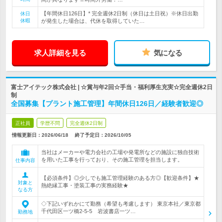
【年間休日126日】* 完全週休2日制（休日は土日祝）※休日出勤
休日
休暇
が発生した場合は、代休を取得していた…
求人詳細を見る
気になる
富士アイテック株式会社 | ☆賞与年2回☆手当・福利厚生充実☆完全週休2日
制
全国募集【プラント施工管理】年間休日126日／経験者歓迎◎
正社員
学歴不問
完全週休2日制
情報更新日：2026/06/18
終了予定日：
2026/10/05
当社はメーカーや電力会社の工場や発電所などの施設に独自技術
を用いた工事を行っており、その施工管理を担当します。
仕事内容
【必須条件】◎少しでも施工管理経験のある方◎【歓迎条件】★
対象と
熱絶縁工事・塗装工事の実務経験★
なる方
◇下記いずれかにて勤務（希望も考慮します） 東京本社／東京都
千代田区一ツ橋2-5-5 岩波書店一ツ…
勤務地