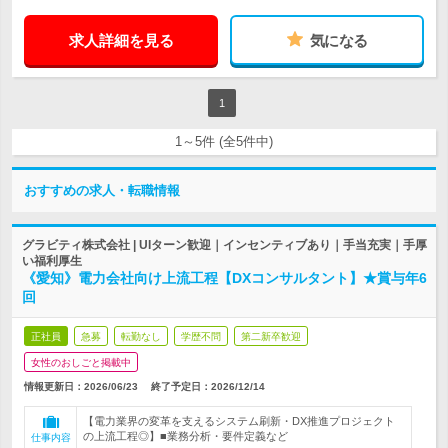
求人詳細を見る
気になる
1
1～5件 (全5件中)
おすすめの求人・転職情報
グラビティ株式会社 | UIターン歓迎｜インセンティブあり｜手当充実｜手厚
い福利厚生
《愛知》電力会社向け上流工程【DXコンサルタント】★賞与年6
回
正社員
急募
転勤なし
学歴不問
第二新卒歓迎
女性のおしごと掲載中
情報更新日：2026/06/23
終了予定日：
2026/12/14
【電力業界の変革を支えるシステム刷新・DX推進プロジェクト
の上流工程◎】■業務分析・要件定義など
仕事内容