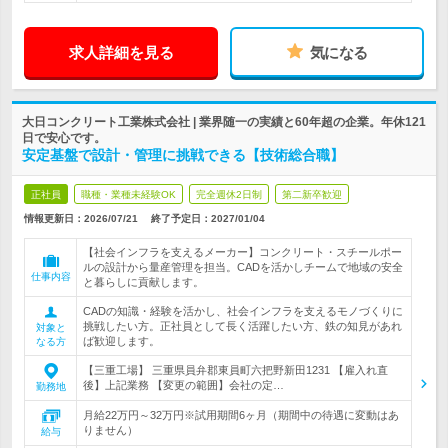
求人詳細を見る
気になる
大日コンクリート工業株式会社 | 業界随一の実績と60年超の企業。年休121
日で安心です。
安定基盤で設計・管理に挑戦できる【技術総合職】
正社員
職種・業種未経験OK
完全週休2日制
第二新卒歓迎
情報更新日：2026/07/21
終了予定日：
2027/01/04
【社会インフラを支えるメーカー】コンクリート・スチールポー
ルの設計から量産管理を担当。CADを活かしチームで地域の安全
仕事内容
と暮らしに貢献します。
CADの知識・経験を活かし、社会インフラを支えるモノづくりに
挑戦したい方。正社員として長く活躍したい方、鉄の知見があれ
対象と
ば歓迎します。
なる方
【三重工場】 三重県員弁郡東員町六把野新田1231 【雇入れ直
後】上記業務 【変更の範囲】会社の定…
勤務地
月給22万円～32万円※試用期間6ヶ月（期間中の待遇に変動はあ
りません）
給与