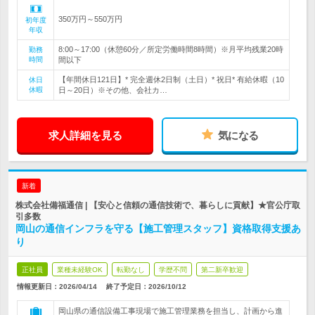
350万円～550万円
初年度
年収
8:00～17:00（休憩60分／所定労働時間8時間）※月平均残業20時
勤務
時間
間以下
【年間休日121日】* 完全週休2日制（土日）* 祝日* 有給休暇（10
休日
休暇
日～20日）※その他、会社カ…
求人詳細を見る
気になる
新着
株式会社備福通信 | 【安心と信頼の通信技術で、暮らしに貢献】★官公庁取
引多数
岡山の通信インフラを守る【施工管理スタッフ】資格取得支援あ
り
正社員
業種未経験OK
転勤なし
学歴不問
第二新卒歓迎
情報更新日：2026/04/14
終了予定日：
2026/10/12
岡山県の通信設備工事現場で施工管理業務を担当し、計画から進