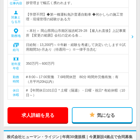
捗管理まで幅広く携われます。
仕事内容
【学歴不問】◆第一種運転免許普通自動車 ◆何かしらの施工管
対象と
理・現場管理の経験がある方
なる方
＜本社＞ 岡山県岡山市南区福吉町29-28 【雇入れ直後】上記事業
所 【変更の範囲】会社の定める各…
勤務地
日給制：13,200円～※年齢・経験を考慮して決定いたします※試
用期間3か月あり（待遇同一）※一律手当含む
給与
350万円～600万円
初年度
年収
# 8:00～17:00実働 7.6時間休憩 80分 時間外労働有無：有
勤務
時間
（月平均20h以内）
# 【年間休日101日】* 土曜（隔週）・日曜・祝日* 有給休暇（10
休日
休暇
日～）
求人詳細を見る
気になる
株式会社ヒューマン・ライジン | 年商30億規模｜今夏新設4拠点で合同募集