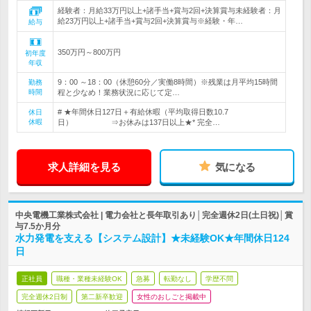
経験者：月給33万円以上+諸手当+賞与2回+決算賞与未経験者：月
給23万円以上+諸手当+賞与2回+決算賞与※経験・年…
給与
350万円～800万円
初年度
年収
9：00 ～18：00（休憩60分／実働8時間）※残業は月平均15時間
勤務
時間
程と少なめ！業務状況に応じて定…
# ★年間休日127日＋有給休暇（平均取得日数10.7
休日
休暇
日） ⇒お休みは137日以上★* 完全…
求人詳細を見る
気になる
中央電機工業株式会社 | 電力会社と長年取引あり│完全週休2日(土日祝)│賞
与7.5か月分
水力発電を支える【システム設計】★未経験OK★年間休日124
日
正社員
職種・業種未経験OK
急募
転勤なし
学歴不問
完全週休2日制
第二新卒歓迎
女性のおしごと掲載中