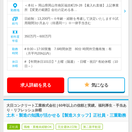
＜本社＞ 岡山県岡山市南区福吉町29-28 【雇入れ直後】上記事業
所 【変更の範囲】会社の定める各…
勤務地
日給制：13,200円～※年齢・経験を考慮して決定いたします※試
用期間3か月あり（待遇同一）※一律手当含む
給与
350万円～600万円
初年度
年収
# 8:00～17:00実働 7.6時間休憩 80分 時間外労働有無：有
勤務
時間
（月平均20h以内）
# 【年間休日101日】* 土曜（隔週）・日曜・祝日* 有給休暇（10
休日
休暇
日～）
求人詳細を見る
気になる
大日コンクリート工業株式会社 | 60年以上の信頼と実績。福利厚生・手当あ
り・リフレッシュ休暇
土木・製造の知識が活かせる【製造スタッフ】正社員・三重勤務
正社員
職種・業種未経験OK
完全週休2日制
第二新卒歓迎