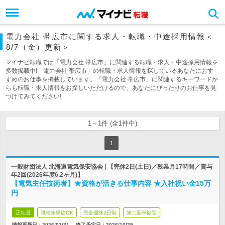
電力会社 帯広市に関する求人・転職・中途採用情報＜
8/7（金）更新＞
マイナビ転職では「電力会社 帯広市」に関連する転職・求人・中途採用情報を
多数掲載中!「電力会社 帯広市」の転職・求人情報を探しているあなたにおす
すめのお仕事を掲載しています。「電力会社 帯広市」に関連するキーワードか
らも転職・求人情報をお探しいただけるので、あなたにぴったりのお仕事を見
つけてみてください!
1～1件 (全1件中)
1
一般財団法人 北海道電気保安協会 | 【完休2日(土日)／残業月17時間／賞与
年2回(2026年度6.2ヶ月)】
【電気主任技術者】★資格が活きる仕事内容 ★入社祝い金15万
円
正社員
職種未経験OK
完全週休2日制
第二新卒歓迎
情報更新日：2026/07/31
終了予定日：
2026/10/29