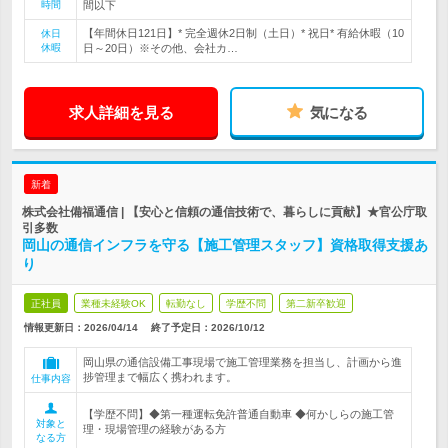
時間
間以下
【年間休日121日】* 完全週休2日制（土日）* 祝日* 有給休暇（10
休日
休暇
日～20日）※その他、会社カ…
求人詳細を見る
気になる
新着
株式会社備福通信 | 【安心と信頼の通信技術で、暮らしに貢献】★官公庁取
引多数
岡山の通信インフラを守る【施工管理スタッフ】資格取得支援あ
り
正社員
業種未経験OK
転勤なし
学歴不問
第二新卒歓迎
情報更新日：2026/04/14
終了予定日：
2026/10/12
岡山県の通信設備工事現場で施工管理業務を担当し、計画から進
捗管理まで幅広く携われます。
仕事内容
【学歴不問】◆第一種運転免許普通自動車 ◆何かしらの施工管
対象と
理・現場管理の経験がある方
なる方