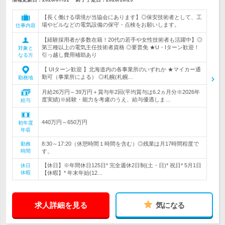
【長く働ける環境が当協会にあります】◎保安技術者として、工
場やビルなどの電気設備の保守・点検をお願いします。
仕事内容
【経験採用者が多数在籍！20代の若手や女性技術者も活躍中】◎
第三種以上の電気主任技術者資格 ◎要普免 ★U・Iターン歓迎！
対象と
引っ越し費用補助あり
なる方
【 UIターン歓迎 】北海道内の各事業所のいずれか ★マイカー通
勤可（事業所による） ◎札幌(札幌…
勤務地
月給26万円～39万円＋賞与年2回(平均賞与は6.2ヵ月分※2026年
度実績)※経験・能力を考慮のうえ、給与優遇しま…
給与
440万円～650万円
初年度
年収
8:30～17:20（休憩時間１時間を含む）◎残業は月17時間程度で
勤務
時間
す。
【休日】※年間休日125日* 完全週休2日制(土・日)* 祝日* 5月1日
休日
休暇
【休暇】* 年末年始(12…
求人詳細を見る
気になる