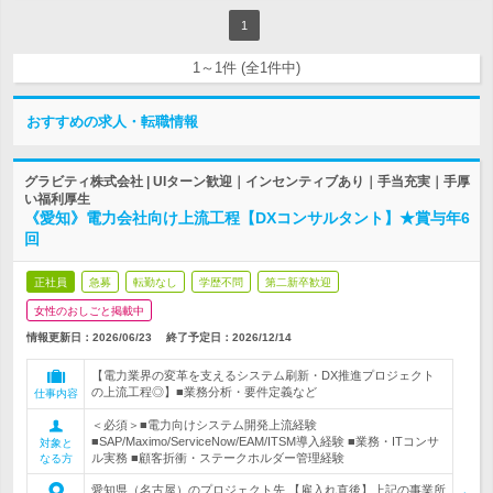
1
1～1件 (全1件中)
おすすめの求人・転職情報
グラビティ株式会社 | UIターン歓迎｜インセンティブあり｜手当充実｜手厚
い福利厚生
《愛知》電力会社向け上流工程【DXコンサルタント】★賞与年6
回
正社員
急募
転勤なし
学歴不問
第二新卒歓迎
女性のおしごと掲載中
情報更新日：2026/06/23
終了予定日：
2026/12/14
【電力業界の変革を支えるシステム刷新・DX推進プロジェクト
の上流工程◎】■業務分析・要件定義など
仕事内容
＜必須＞■電力向けシステム開発上流経験
■SAP/Maximo/ServiceNow/EAM/ITSM導入経験 ■業務・ITコンサ
対象と
ル実務 ■顧客折衝・ステークホルダー管理経験
なる方
愛知県（名古屋）のプロジェクト先 【雇入れ直後】上記の事業所