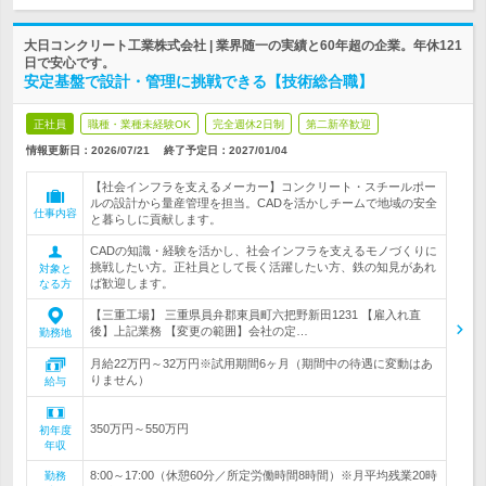
大日コンクリート工業株式会社 | 業界随一の実績と60年超の企業。年休121
日で安心です。
安定基盤で設計・管理に挑戦できる【技術総合職】
正社員
職種・業種未経験OK
完全週休2日制
第二新卒歓迎
情報更新日：2026/07/21
終了予定日：
2027/01/04
【社会インフラを支えるメーカー】コンクリート・スチールポー
ルの設計から量産管理を担当。CADを活かしチームで地域の安全
仕事内容
と暮らしに貢献します。
CADの知識・経験を活かし、社会インフラを支えるモノづくりに
挑戦したい方。正社員として長く活躍したい方、鉄の知見があれ
対象と
ば歓迎します。
なる方
【三重工場】 三重県員弁郡東員町六把野新田1231 【雇入れ直
後】上記業務 【変更の範囲】会社の定…
勤務地
月給22万円～32万円※試用期間6ヶ月（期間中の待遇に変動はあ
りません）
給与
350万円～550万円
初年度
年収
8:00～17:00（休憩60分／所定労働時間8時間）※月平均残業20時
勤務