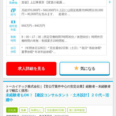
直後】上記事業所 【変更の範囲…
勤務地
月給370,000円～560,000円※上記には固定残業代8時間分20,000
円～40,000円を含みます。 超過分…
給与
555万円～840万円
初年度
年収
9：00～17：30（所定労働時間7時間30分／休憩60分）時間外労
勤務
時間
働時間の有無：有残業月15時間程…
* 《年間休日128日》* 完全週休2日制（土日）* 祝日* 有給休暇*
休日
休暇
夏季休暇* 年末年始休暇*…
求人詳細を見る
気になる
トーカイテック株式会社 | 【官公庁案件中心の安定企業】経験者～未経験者
まで幅広く採用♪
未経験者もOK！【建設コンサルタント・土木設計】２０代～活
躍中
正社員
急募
転勤なし
完全週休2日制
第二新卒歓迎