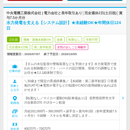
中央電機工業株式会社 | 電力会社と長年取引あり│完全週休2日(土日祝)│賞
与7.5か月分
水力発電を支える【システム設計】★未経験OK★年間休日124
日
正社員
職種・業種未経験OK
急募
転勤なし
学歴不問
完全週休2日制
第二新卒歓迎
女性のおしごと掲載中
情報更新日：2026/07/07
終了予定日：
2026/10/05
【ダムの水位監視や警報装置などを手掛けます】水力発電所で使
われる制御盤のソフト・ハードの設計開発、現地での調整などを
仕事内容
お任せ★2人1組体制で安心
＼30歳まで限定の育成枠募集／【未経験・第二新卒歓迎】◎普通
免許(AT可)★電気や電子などの知識やCADの使用経験があれば活
対象と
かせます！
なる方
【転勤なし／マイカー通勤OK(駐車場あり)】 長野県長野市大字
川合新田370 ※UIターン歓迎
勤務地
月給202,000円～360,000円＋諸手当＋賞与年2回（前年度実績7.5
ヶ月分）※経験・スキルを考慮し決定します…
給与
400万円～700万円
初年度