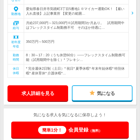
愛知県春日井市気噴町3丁目5番地1 ※マイカー通勤OK！ 【雇い
入れ直後】上記事業所 【変更の範囲…
勤務地
月給237,000円～323,000円※試用期間3か月あり。 試用期間中
はフレックスタイム制勤務不可 そのほか待遇に…
給与
350万円～500万円
初年度
年収
8：30～17：20（うち休憩60分）――フレックスタイム制勤務可
勤務
時間
能（試用期間中を除く）* フレキシ…
* 完全週休2日制（土日）* 祝日* 夏季休暇* 年末年始休暇* 特別休
休日
休暇
暇* 産休育休* 介護休暇*…
求人詳細を見る
気になる
気になる求人を気になるに保存しよう！
会員登録
簡単1分！
（無料）