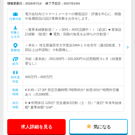
情報更新日：2026/07/14
終了予定日：
2027/01/04
電力会社向けスマートメーターの構造設計・評価を中心に、樹脂
や金属部品の設計業務全般をお任せします。
仕事内容
＜業界未経験歓迎！＞＜30代～40代活躍中！＞《必須》■ 筐体設
対象と
計経験 《歓迎》◆ 電気・回路の知見をお持ちの方歓迎！
なる方
＜本社＞ 埼玉県蓮田市大字黒浜3484-1 ※在宅可（週2回程度、3
回以上は申請制） ※転勤無し…
勤務地
月給（基本給）:250,000円～320,000円※試用期間:3ヶ月（待遇変
更なし）
給与
400万円～600万円
初年度
年収
# 8:45～17:30* 所定労働時間:7時間45分* 休憩:60分* 時間外労働
勤務
時間
あり（月20時間…
# ★年間休日:126日* 完全週休2日制（土・日）* 祝日* 年末年始休
休日
休暇
暇* 夏季休暇* GW* …
求人詳細を見る
気になる