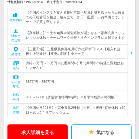
情報更新日：2026/07/14
終了予定日：
2027/01/04
【全国のインフラを支える技術本部へ配属】材料搬入から出荷ま
での工程管理を担当。組み立て・加工・配置・出荷準備まで、チ
仕事内容
ームで品質を守ります。
【高卒以上】＊土木知識や製造経験が活かせる＊福利充実＊リフ
対象と
レッシュ休暇＊チームワーク重視＊社会インフラに貢献できます
なる方
【三重工場】 三重県員弁郡東員町六把野新田1231 【雇入れ直
後】上記業務 【変更の範囲】会社の定…
勤務地
月給22万円～32万円※試用期間6ヶ月（期間中の待遇に変動はあ
りません）
給与
350万円～550万円
初年度
年収
勤務
8:00～17:00（所定労働時間8時間）※月平均残業20時間以下
時間
【年間休日121日】* 完全週休2日制（土日）* 祝日* 有給休暇（10
休日
休暇
日～20日）* リフレッシュ…
求人詳細を見る
気になる