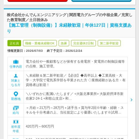
株式会社かんでんエンジニアリング | 関西電力グループの中核企業／充実し
た教育制度／土日祝休み
【施工管理（制御設備）】未経験歓迎｜年休127日｜資格支援あ
り
正社員
職種・業種未経験OK
急募
完全週休2日制
第二新卒歓迎
情報更新日：2026/07/03
終了予定日：
2026/12/24
電力会社や一般顧客などが保有する発電所・変電所の制御設備等
の点検、施工管理。
仕事内容
＼未経験＆第二新卒歓迎／【必須】◆高卒以上 ◆工業高校・大
学・大学院で電気系学部を卒業された方 ◇業務経験がある方・有
対象と
資格者は歓迎！
なる方
＼いずれかに配属いたします／ <大阪北事業所> 大阪府摂津市新
在家2‐24‐1 <和歌山支店> 和…
勤務地
＜月給＞21万円～28万円＋諸手当＋賞与年2回※年齢・経験・ス
キルを十分考慮の上、当社規定により優遇いたします※試用…
給与
420万円～600万円
初年度
年収