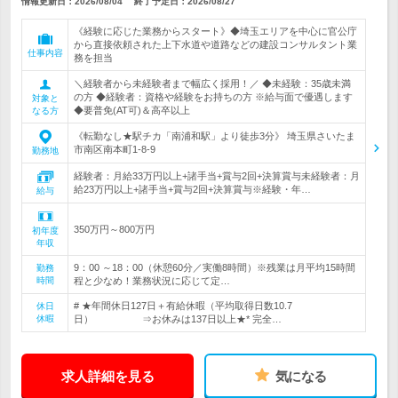
情報更新日：2026/08/04
終了予定日：
2026/08/27
《経験に応じた業務からスタート》◆埼玉エリアを中心に官公庁
から直接依頼された上下水道や道路などの建設コンサルタント業
仕事内容
務を担当
＼経験者から未経験者まで幅広く採用！／ ◆未経験：35歳未満
の方 ◆経験者：資格や経験をお持ちの方 ※給与面で優遇します
対象と
◆要普免(AT可)＆高卒以上
なる方
《転勤なし★駅チカ「南浦和駅」より徒歩3分》 埼玉県さいたま
市南区南本町1-8-9
勤務地
経験者：月給33万円以上+諸手当+賞与2回+決算賞与未経験者：月
給23万円以上+諸手当+賞与2回+決算賞与※経験・年…
給与
350万円～800万円
初年度
年収
9：00 ～18：00（休憩60分／実働8時間）※残業は月平均15時間
勤務
時間
程と少なめ！業務状況に応じて定…
# ★年間休日127日＋有給休暇（平均取得日数10.7
休日
休暇
日） ⇒お休みは137日以上★* 完全…
求人詳細を見る
気になる