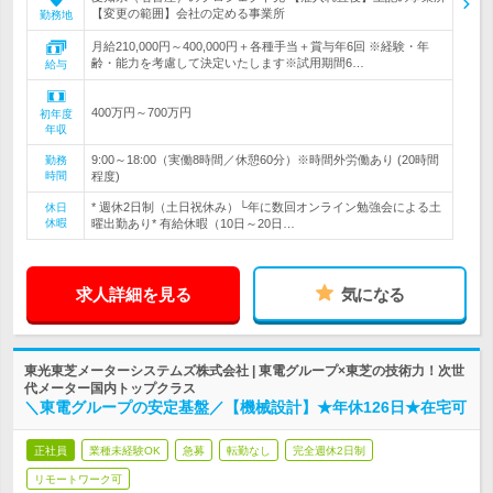
【変更の範囲】会社の定める事業所
勤務地
月給210,000円～400,000円＋各種手当＋賞与年6回 ※経験・年
齢・能力を考慮して決定いたします※試用期間6…
給与
400万円～700万円
初年度
年収
9:00～18:00（実働8時間／休憩60分）※時間外労働あり (20時間
勤務
時間
程度)
* 週休2日制（土日祝休み）└年に数回オンライン勉強会による土
休日
休暇
曜出勤あり* 有給休暇（10日～20日…
求人詳細を見る
気になる
東光東芝メーターシステムズ株式会社 | 東電グループ×東芝の技術力！次世
代メーター国内トップクラス
＼東電グループの安定基盤／【機械設計】★年休126日★在宅可
正社員
業種未経験OK
急募
転勤なし
完全週休2日制
リモートワーク可