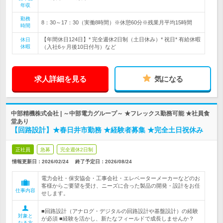
年収
勤務
8：30～17：30（実働8時間）※休憩60分※残業月平均15時間
時間
【年間休日124日】* 完全週休2日制（土日休み）* 祝日* 有給休暇
休日
休暇
（入社6ヶ月後10日付与）など
求人詳細を見る
気になる
中部精機株式会社 | ～中部電力グループ～ ★フレックス勤務可能 ★社員食
堂あり
【回路設計】★春日井市勤務 ★経験者募集 ★完全土日祝休み
正社員
急募
完全週休2日制
情報更新日：2026/02/24
終了予定日：
2026/08/24
電力会社・保安協会・工事会社・エレベーターメーカーなどのお
客様からご要望を受け、ニーズに合った製品の開発・設計をお任
仕事内容
せします。
■回路設計（アナログ・デジタルの回路設計や基盤設計）の経験
対象と
が必須 ■経験を活かし、新たなフィールドで成長しませんか？
なる方