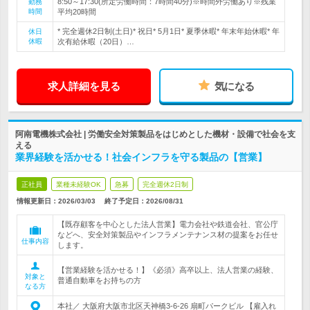
8:50～17:30(所定労働時間：7時間40分)※時間外労働あり※残業
勤務
時間
平均20時間
* 完全週休2日制(土日)* 祝日* 5月1日* 夏季休暇* 年末年始休暇* 年
休日
休暇
次有給休暇（20日）…
求人詳細を見る
気になる
阿南電機株式会社 | 労働安全対策製品をはじめとした機材・設備で社会を支
える
業界経験を活かせる！社会インフラを守る製品の【営業】
正社員
業種未経験OK
急募
完全週休2日制
情報更新日：2026/03/03
終了予定日：
2026/08/31
【既存顧客を中心とした法人営業】電力会社や鉄道会社、官公庁
などへ、安全対策製品やインフラメンテナンス材の提案をお任せ
仕事内容
します。
【営業経験を活かせる！】《必須》高卒以上、法人営業の経験、
対象と
普通自動車をお持ちの方
なる方
本社／ 大阪府大阪市北区天神橋3-6-26 扇町パークビル 【雇入れ