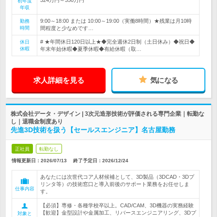
初年度
年収
9:00～18:00 または 10:00～19:00（実働8時間）★残業は月10時
勤務
時間
間程度と少なめです…
# ★年間休日120日以上★◆完全週休2日制（土日休み）◆祝日◆
休日
休暇
年末年始休暇◆夏季休暇◆有給休暇（取…
求人詳細を見る
気になる
株式会社データ・デザイン | 3次元造形技術が評価される専門企業｜転勤な
し｜退職金制度あり
先進3D技術を扱う【セールスエンジニア】名古屋勤務
正社員
転勤なし
情報更新日：2026/07/13
終了予定日：
2026/12/24
あなたには次世代コア人材候補として、3D製品（3DCAD・3Dプ
リンタ等）の技術窓口と導入前後のサポート業務をお任せしま
仕事内容
す。
【必須】専修・各種学校卒以上。CAD/CAM、3D機器の実務経験
【歓迎】金型設計や金属加工、リバースエンジニアリング、3Dプ
対象と