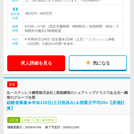
上、当社規定により決定いたします。※試用期間3…
給与
450万円～590万円
初年度
年収
# 8:00～17:00 （所定労働時間：8時間0分／休憩時間：60分）※
勤務
時間
時間外労働月27時間程度
# 年間休日124日* 完全週休2日制（土日）* リフレッシュ休暇
休日
休暇
（15日間）※祝日の代替* 年末年…
求人詳細を見る
気になる
新着
丸一ステンレス鋼管株式会社 | 溶接鋼管のシェアトップクラスである丸一鋼
管のグループ企業
経験者募集★年休120日(土日祝休み)＆残業月平均20h【原価計
算】
正社員
急募
第二新卒歓迎
情報更新日：2026/07/06
終了予定日：
2026/11/05