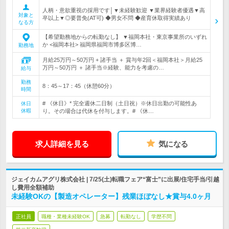
人柄・意欲重視の採用です│▼未経験歓迎 ▼業界経験者優遇▼高
対象と
卒以上▼◎要普免(AT可) ◆男女不問 ◆産育休取得実績あり
なる方
【希望勤務地からの転勤なし】 ▼福岡本社・東京事業所のいずれ
か <福岡本社> 福岡県福岡市博多区博…
勤務地
月給25万円～50万円 + 諸手当 ＋ 賞与年2回＜福岡本社＞月給25
万円～50万円 ＋ 諸手当※経験、能力を考慮の…
給与
勤務
8：45～17：45（休憩60分）
時間
# 《休日》* 完全週休二日制（土日祝）※休日出勤の可能性あ
休日
休暇
り。その場合は代休を付与します。# 《休…
求人詳細を見る
気になる
ジェイカムアグリ株式会社 | 7/25(土)転職フェア“富士”に出展/住宅手当/引越
し費用全額補助
未経験OKの【製造オペレーター】残業ほぼなし★賞与4.0ヶ月
正社員
職種・業種未経験OK
急募
転勤なし
学歴不問