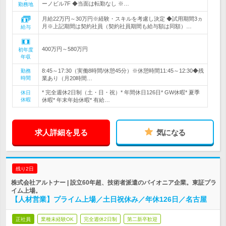
ーノビル7F ◆当面は転勤なし ※…
勤務地
月給22万円～30万円※経験・スキルを考慮し決定 ◆試用期間3ヵ
月※上記期間は契約社員（契約社員期間も給与額は同額）…
給与
400万円～580万円
初年度
年収
8:45～17:30（実働8時間/休憩45分）※休憩時間11:45～12:30◆残
勤務
時間
業あり（月20時間…
* 完全週休2日制（土・日・祝）* 年間休日126日* GW休暇* 夏季
休日
休暇
休暇* 年末年始休暇* 有給…
求人詳細を見る
気になる
残り2日
株式会社アルトナー | 設立60年超、技術者派遣のパイオニア企業。東証プラ
イム上場。
【人材営業】プライム上場／土日祝休み／年休126日／名古屋
正社員
業種未経験OK
完全週休2日制
第二新卒歓迎