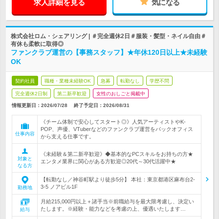
求人詳細を見る
気になる
株式会社ロム・シェアリング | ＃完全週休2日＃服装・髪型・ネイル自由＃
有休も柔軟に取得◎
ファンクラブ運営の【事務スタッフ】★年休120日以上★未経験
OK
契約社員
職種・業種未経験OK
急募
転勤なし
学歴不問
完全週休2日制
第二新卒歓迎
女性のおしごと掲載中
情報更新日：2026/07/28
終了予定日：
2026/08/31
《チーム体制で安心してスタート◎》人気アーティストやK-
POP、声優、VTuberなどのファンクラブ運営をバックオフィス
仕事内容
から支える仕事です。
《未経験＆第二新卒歓迎》◆基本的なPCスキルをお持ちの方★
対象と
エンタメ業界に関心がある方歓迎◎20代～30代活躍中★
なる方
【転勤なし／神谷町駅より徒歩5分】 本社：東京都港区麻布台2-
3-5 ノアビル1F
勤務地
月給215,000円以上＋諸手当※前職給与を最大限考慮し、決定い
たします。※経験・能力などを考慮の上、優遇いたします…
給与