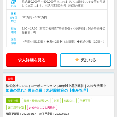
月給250,000円～800,000円※これまでのご経験やスキル等を考慮
して決定します。※試用期間3か月（待遇の変更…
給与
500万円～1000万円
初年度
年収
9:00～17:30（所定労働時間7時間30分）休憩時間：60分時間外労
勤務
時間
働有無：有
休日
《年間休日123日》◆週休2日制（土日祝）◆有給休暇（10日～）
休暇
求人詳細を見る
気になる
新着
株式会社シンエイコーポレーション | 30年以上黒字経営｜2,30代活躍中
姫路の隠れた優良企業！未経験歓迎の【生産管理】
契約社員
職種・業種未経験OK
急募
転勤なし
学歴不問
第二新卒歓迎
女性のおしごと掲載中
情報更新日：2026/03/17
終了予定日：
2026/09/14