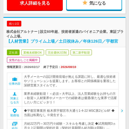
求人詳細を見る
気になる
残り2日
株式会社アルトナー | 設立60年超、技術者派遣のパイオニア企業。東証プラ
イム上場。
【人材営業】プライム上場／土日祝休み／年休126日／宇都宮
正社員
業種未経験OK
完全週休2日制
第二新卒歓迎
女性のおしごと掲載中
情報更新日：2026/02/17
終了予定日：
2026/08/10
大手メーカーの設計開発現場が抱える課題に対し、最適な技術者
やソリューションを提案します。お客様との関係構築を重視した
仕事内容
深耕営業スタイルです。
業界未経験歓迎！＜必須＞大卒以上、法人営業経験をお持ちの方
＜歓迎＞人材業界やメーカーでの経験者は優遇/新たな業界で活躍
対象と
したい方にピッタリ！
なる方
◆宇都宮事業所 栃木県宇都宮市大通り1-4-22 MSC第2ビル6F ◆
当面は転勤なし ※発生する…
勤務地
月給22万円～30万円※経験・スキルを考慮し決定 ◆試用期間3ヵ
月※上記期間は契約社員（契約社員期間も給与額は同額）…
給与