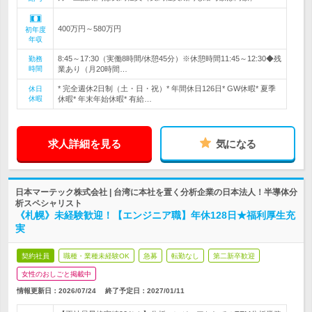
400万円～580万円
初年度
年収
8:45～17:30（実働8時間/休憩45分）※休憩時間11:45～12:30◆残
勤務
時間
業あり（月20時間…
* 完全週休2日制（土・日・祝）* 年間休日126日* GW休暇* 夏季
休日
休暇
休暇* 年末年始休暇* 有給…
求人詳細を見る
気になる
日本マーテック株式会社 | 台湾に本社を置く分析企業の日本法人！半導体分
析スペシャリスト
《札幌》未経験歓迎！【エンジニア職】年休128日★福利厚生充
実
契約社員
職種・業種未経験OK
急募
転勤なし
第二新卒歓迎
女性のおしごと掲載中
情報更新日：2026/07/24
終了予定日：
2027/01/11