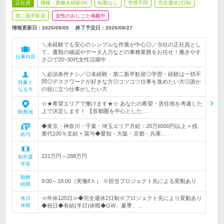
正社員
職種・業種未経験OK
転勤なし
学歴不問
完全週休2日制
第二新卒歓迎
女性のおしごと掲載中
情報更新日：2026/08/05
終了予定日：
2026/08/27
＼未経験でも安心のシンプルな作業が中心◎／当社の正社員とし
て、書類の確認やデータ入力などの事務業務をお任せ！働きやす
仕事内容
さ◎で20~30代女性活躍中
＼必須条件ナシ／◎未経験・第二新卒歓迎◎学歴・経験は一切不
問◎デスクワークが好きな方◎コツコツ仕事を進めたい方◎誰か
対象と
の役に立つ仕事がしたい方
なる方
☆★希望エリアで働けます★☆ あなたの希望・居住地を考慮した
上で決定します！ 【首都圏を中心とした…
勤務地
◆東京・神奈川・千葉・埼玉エリア月給：20万6000円以上 + 残
業代100％支給 + 賞与◆愛知・大阪・京都・兵庫…
給与
221万円～288万円
初年度
年収
勤務
9:00～18:00（実働8ｈ） ※担当プロジェクト先による変動あり
時間
≪年休125日≫◆完全週休2日制※プロジェクト先により変動あり
休日
休暇
◆祝日◆有給(半日)休暇◆GW、夏季、…