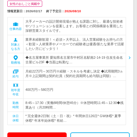
女性のおしごと掲載中
情報更新日：2026/02/17
終了予定日：
2026/08/10
大手メーカーの設計開発現場が抱える課題に対し、最適な技術者
やソリューションを提案します。お客様との関係構築を重視した
仕事内容
深耕営業スタイルです。
業界未経験歓迎！＜必須＞大卒以上、法人営業経験をお持ちの方
＜歓迎＞人材業界やメーカーでの経験者は優遇/新たな業界で活躍
対象と
したい方にピッタリ！
なる方
◆名古屋事業所 愛知県名古屋市中村区名駅南2-14-19 住友生命名
古屋ビル23F ◆当面は転勤な…
勤務地
月給22万円～30万円※経験・スキルを考慮し決定 ◆試用期間3ヵ
月※上記期間は契約社員（契約社員期間も給与額は同額）…
給与
400万円～580万円
初年度
年収
8:45～17:30（実働8時間/休憩45分）※休憩時間11:45～12:30◆残
勤務
時間
業あり（月20時間…
* 完全週休2日制（土・日・祝）* 年間休日126日* GW休暇* 夏季
休日
休暇
休暇* 年末年始休暇* 有給…