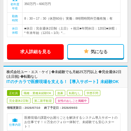
350万円～600万円
初年度
年収
勤務
8：30～17：30（休憩60分）実働：8時間時間外労働有無：有
時間
■休日：完全週休2日制（土日）＋祝日■年間休日：120日■休暇：
休日
休暇
* 年末年始（12/31～1/3）*…
求人詳細を見る
気になる
株式会社ユー・エス・ケイ | ◆未経験でも月給25万円以上 ◆完全週休2日
(土日祝) ◆転勤なし
ITのチカラで医療現場を支える！【導入サポート】未経験OK
正社員
職種・業種未経験OK
急募
転勤なし
学歴不問
完全週休2日制
第二新卒歓迎
女性のおしごと掲載中
情報更新日：2026/07/10
終了予定日：
2026/09/03
医療現場の課題やお困りごとを解決するシステム導入サポートの
お仕事です！☆万全のフォロー体制で、未経験でも安心スター
仕事内容
ト！