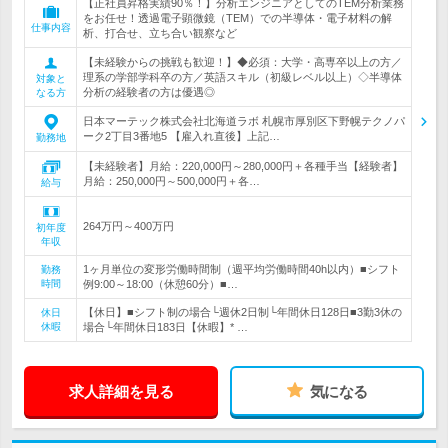
【正社員昇格実績90％！】分析エンジニアとしてのTEM分析業務
をお任せ！透過電子顕微鏡（TEM）での半導体・電子材料の解
仕事内容
析、打合せ、立ち合い観察など
【未経験からの挑戦も歓迎！】◆必須：大学・高専卒以上の方／
理系の学部学科卒の方／英語スキル（初級レベル以上）◇半導体
対象と
分析の経験者の方は優遇◎
なる方
日本マーテック株式会社北海道ラボ 札幌市厚別区下野幌テクノパ
ーク2丁目3番地5 【雇入れ直後】上記…
勤務地
【未経験者】月給：220,000円～280,000円＋各種手当【経験者】
月給：250,000円～500,000円＋各…
給与
264万円～400万円
初年度
年収
1ヶ月単位の変形労働時間制（週平均労働時間40h以内）■シフト
勤務
時間
例9:00～18:00（休憩60分）■…
【休日】■シフト制の場合└週休2日制└年間休日128日■3勤3休の
休日
休暇
場合└年間休日183日【休暇】* …
求人詳細を見る
気になる