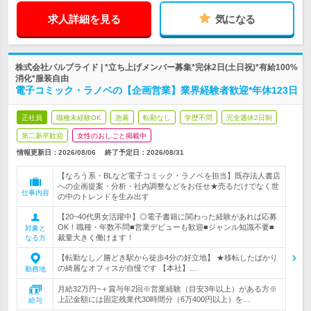
求人詳細を見る
気になる
株式会社パルプライド | *立ち上げメンバー募集*完休2日(土日祝)*有給100%
消化*服装自由
電子コミック・ラノベの【企画営業】業界経験者歓迎*年休123日
正社員
職種未経験OK
急募
転勤なし
学歴不問
完全週休2日制
第二新卒歓迎
女性のおしごと掲載中
情報更新日：2026/08/06
終了予定日：
2026/08/31
【なろう系・BLなど電子コミック・ラノベを担当】既存法人書店
への企画提案・分析・社内調整などをお任せ★売るだけでなく世
仕事内容
の中のトレンドを生み出す
【20~40代男女活躍中】◎電子書籍に関わった経験があれば応募
OK！職種・年数不問■営業デビューも歓迎■ジャンル知識不要■
対象と
裁量大きく働けます！
なる方
【転勤なし／勝どき駅から徒歩4分の好立地】 ★移転したばかり
の綺麗なオフィスが自慢です 【本社】…
勤務地
月給32万円~＋賞与年2回※営業経験（目安3年以上）がある方※
上記金額には固定残業代30時間分（6万400円以上）を…
給与