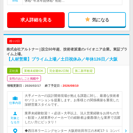
休暇
休暇* 年末年始休暇* 有給…
求人詳細を見る
気になる
残り2日
株式会社アルトナー | 設立60年超、技術者派遣のパイオニア企業。東証プラ
イム上場。
【人材営業】プライム上場／土日祝休み／年休126日／大阪
正社員
業種未経験OK
完全週休2日制
第二新卒歓迎
女性のおしごと掲載中
情報更新日：2026/02/17
終了予定日：
2026/08/10
大手メーカーの設計開発現場が抱える課題に対し、最適な技術者
やソリューションを提案します。お客様との関係構築を重視した
仕事内容
深耕営業スタイルです。
業界未経験歓迎！＜必須＞大卒以上、法人営業経験をお持ちの方
＜歓迎＞人材業界やメーカーでの経験者は優遇/新たな業界で活躍
対象と
したい方にピッタリ！
なる方
◆西日本ラーニングセンター 大阪府吹田市江の木町17-１ コンパ