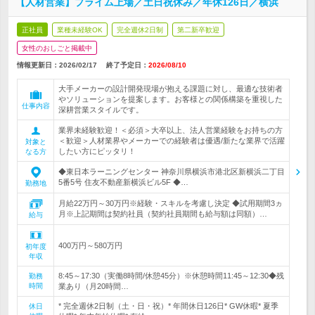
【人材営業】プライム上場／土日祝休み／年休126日／横浜
正社員
業種未経験OK
完全週休2日制
第二新卒歓迎
女性のおしごと掲載中
情報更新日：2026/02/17
終了予定日：
2026/08/10
大手メーカーの設計開発現場が抱える課題に対し、最適な技術者
やソリューションを提案します。お客様との関係構築を重視した
仕事内容
深耕営業スタイルです。
業界未経験歓迎！＜必須＞大卒以上、法人営業経験をお持ちの方
＜歓迎＞人材業界やメーカーでの経験者は優遇/新たな業界で活躍
対象と
したい方にピッタリ！
なる方
◆東日本ラーニングセンター 神奈川県横浜市港北区新横浜二丁目
5番5号 住友不動産新横浜ビル5F ◆…
勤務地
月給22万円～30万円※経験・スキルを考慮し決定 ◆試用期間3ヵ
月※上記期間は契約社員（契約社員期間も給与額は同額）…
給与
400万円～580万円
初年度
年収
8:45～17:30（実働8時間/休憩45分）※休憩時間11:45～12:30◆残
勤務
時間
業あり（月20時間…
* 完全週休2日制（土・日・祝）* 年間休日126日* GW休暇* 夏季
休日