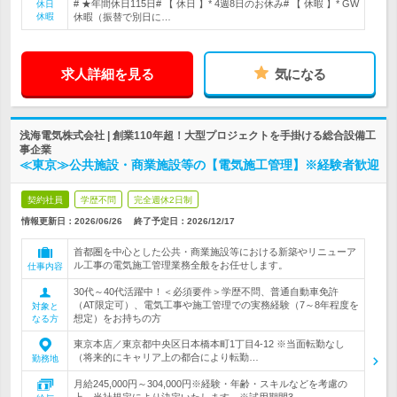
# ★年間休日115日# 【 休日 】* 4週8日のお休み# 【 休暇 】* GW
休日
休暇
休暇（振替で別日に…
求人詳細を見る
気になる
浅海電気株式会社 | 創業110年超！大型プロジェクトを手掛ける総合設備工
事企業
≪東京≫公共施設・商業施設等の【電気施工管理】※経験者歓迎
契約社員
学歴不問
完全週休2日制
情報更新日：2026/06/26
終了予定日：
2026/12/17
首都圏を中心とした公共・商業施設等における新築やリニューア
ル工事の電気施工管理業務全般をお任せします。
仕事内容
30代～40代活躍中！＜必須要件＞学歴不問、普通自動車免許
（AT限定可）、電気工事や施工管理での実務経験（7～8年程度を
対象と
想定）をお持ちの方
なる方
東京本店／東京都中央区日本橋本町1丁目4-12 ※当面転勤なし
（将来的にキャリア上の都合により転勤…
勤務地
月給245,000円～304,000円※経験・年齢・スキルなどを考慮の