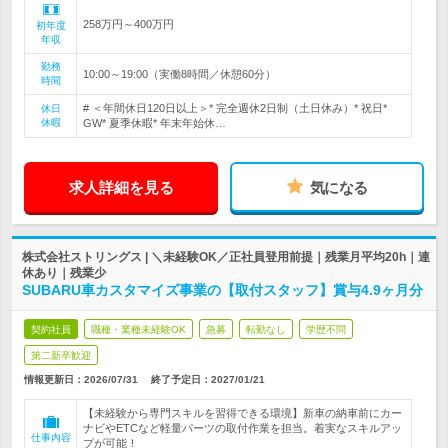
258万円～400万円
初年度
年収
勤務
10:00～19:00（実働8時間／休憩60分）
時間
# ＜年間休日120日以上＞* 完全週休2日制（土日休み）* 祝日*
休日
休暇
GW* 夏季休暇* 年末年始休…
求人詳細を見る
気になる
株式会社ストリングス | ＼未経験OK／正社員登用前提｜残業月平均20h｜連
休あり｜残業少
SUBARU車カスタマイズ事業の【取付スタッフ】賞与4.9ヶ月分
契約社員
職種・業種未経験OK
急募
転勤なし
学歴不問
第二新卒歓迎
情報更新日：2026/07/31
終了予定日：
2027/01/21
【未経験から専門スキルを習得できる環境】新車の納車前にカー
ナビやETCなど軽量パーツの取付作業を担当。着実なスキルアッ
仕事内容
プが可能！