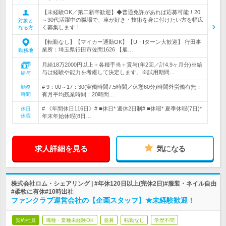
【未経験OK／第二新卒歓迎】◆普通免許があれば応募可能！20
～30代活躍中の職場で、車が好き・技術を身に付けたい方を幅広
対象と
く募集します！
なる方
【転勤なし】【マイカー通勤OK】【U・Iターン大歓迎】 行田事
業所：埼玉県行田市佐間1626 【雇…
勤務地
月給18万2000円以上＋各種手当＋賞与(年2回／計4.9ヶ月分)※給
与は経験や能力を考慮して決定します。※試用期間…
給与
# 9：00～17：30(実働時間7.5時間／休憩60分)時間外労働有無：
勤務
時間
有月平均残業時間：20時間…
# 《年間休日116日》# ■休日* 週休2日制# ■休暇* 夏季休暇(7日)*
休日
休暇
年末年始休暇(8日…
求人詳細を見る
気になる
株式会社ロム・シェアリング | #年休120日以上(完休2日)#服装・ネイル自由
#柔軟に有休#10時出社
ファンクラブ運営会社の【企画スタッフ】★未経験歓迎！
契約社員
職種・業種未経験OK
急募
転勤なし
学歴不問