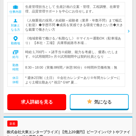
生産管理担当として 生産計画の立案・管理、工程調整、在庫管
理、品質管理サポートを中心にお任せします。
仕事内容
《人物重視の採用／未経験～経験者（業界・年数不問）まで幅広
く歓迎》◆学歴不問 ◆成長を実感できる環境で働きたい方◆大き
対象と
な裁量で働きたい方
なる方
《地域密着で働ける／転勤なし》 ※マイカー通勤OK（駐車場あ
り） 【本社・工場】 兵庫県姫路市木場…
勤務地
時給:1,700円～ + 諸手当※経験、能力を考慮し、優遇いたしま
す。※試用期間3ヶ月※試用期間中は契約社員となり …
給与
勤務
8:30～18:00（実働:8時間／休憩:90分）※時間外労働有無：無
時間
* 週休2日制（土日） ※会社カレンダーあり※年間カレンダーに
休日
休暇
より土曜出勤あり* 祝日* GW* 夏…
求人詳細を見る
気になる
新着
株式会社大東エンタープライズ | 【売上20億円】ビーフインパクトやファイ