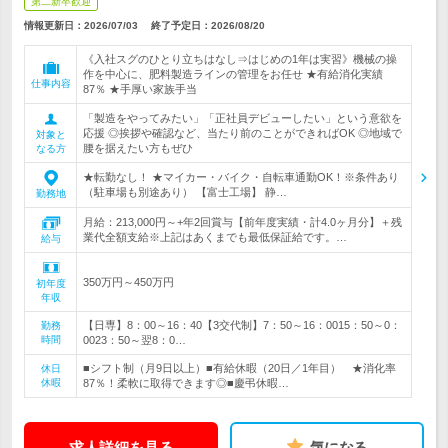
第二新卒歓迎
情報更新日：2026/07/03
終了予定日：
2026/08/20
《入社スグのひとり立ちはなし⇒はじめの1年は実習》機械の操
作を中心に、肥料製造ラインの管理をお任せ ★有給消化実績
仕事内容
87％ ★手厚い家族手当
「製造をやってみたい」「正社員デビューしたい」という意欲を
応援 ◎挨拶や確認など、当たり前のことができればOK ◎地域で
対象と
腰を据えたい方もぜひ
なる方
★転勤なし！ ★マイカー・バイク・自転車通勤OK！※条件あり
（駐車場も別途あり） 【富士工場】 静…
勤務地
月給：213,000円～+年2回賞与【前年度実績・計4.0ヶ月分】＋残
業代全額支給※上記はあくまでも最低保証給です。…
給与
350万円～450万円
初年度
年収
【日専】8：00～16：40【3交代制】7：50～16：0015：50～0：
勤務
時間
0023：50～翌8：0…
■シフト制（月9日以上）■有給休暇（20日／1年目） ★消化率
休日
休暇
87％！柔軟に取得できます◎■慶弔休暇…
求人詳細を見る
気になる