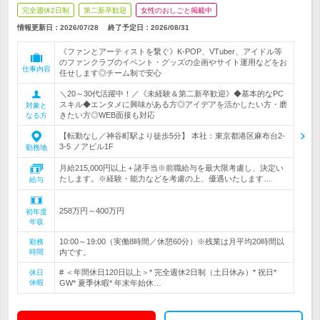
完全週休2日制
第二新卒歓迎
女性のおしごと掲載中
情報更新日：2026/07/28
終了予定日：
2026/08/31
《ファンとアーティストを繋ぐ》K-POP、VTuber、アイドル等
のファンクラブのイベント・グッズの企画やサイト運用などをお
仕事内容
任せします◎チーム制で安心
＼20～30代活躍中！／《未経験＆第二新卒歓迎》◆基本的なPC
スキル◆エンタメに興味がある方◎アイデアを活かしたい方・磨
対象と
きたい方◎WEB面接も対応
なる方
【転勤なし／神谷町駅より徒歩5分】 本社：東京都港区麻布台2-
3-5 ノアビル1F
勤務地
月給215,000円以上＋諸手当※前職給与を最大限考慮し、決定い
たします。※経験・能力などを考慮の上、優遇いたします…
給与
258万円～400万円
初年度
年収
10:00～19:00（実働8時間／休憩60分）※残業は月平均20時間以
勤務
時間
内です。
# ＜年間休日120日以上＞* 完全週休2日制（土日休み）* 祝日*
休日
休暇
GW* 夏季休暇* 年末年始休…