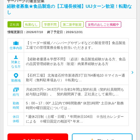
ヤーバーグの運営企業
経験者募集★食品製造の【工場長候補】UIJターン歓迎！転勤な
し
正社員
転勤なし
学歴不問
第二新卒歓迎
女性のおしごと掲載中
情報更新日：2026/07/10
終了予定日：
2026/12/31
【リーダー候補／ハンバーグやザンギなどの製造管理】食品製造
工場での管理業務全般を担当いただきます。
仕事内容
【経験者優遇＆学歴不問】〈必須〉食品製造経験がある方、食品
対象と
の品質管理経験がある方〈歓迎〉肉業界経験がある方
なる方
【石狩工場】 北海道石狩市新港西3丁目764番地10 ※マイカー通
勤可（無料駐車場あり） ※転勤な…
勤務地
月給28万円～34.8万円※当初1年間は契約社員（契約社員期間も
給与額は同額）。 契約期間満了後、正社員として雇用し…
給与
5：00～17：00* 上記内で8時間勤務* 休憩1時間* 土日休み* 勤務
勤務
時間
時間や曜日固定については…
* 週休2日制（土曜・日曜）* 年間休日104日 ※当社カレンダー
休日
休暇
による ※曜日固定の相談可* 年末…