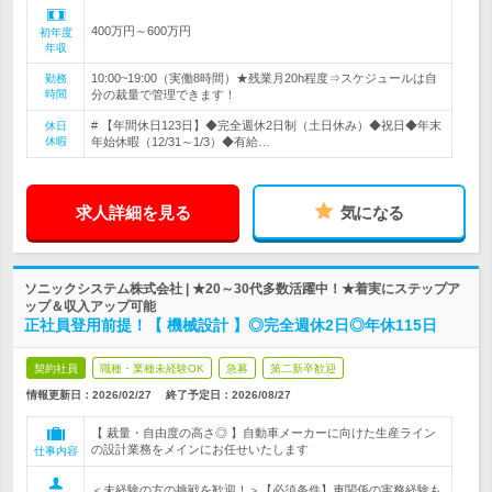
400万円～600万円
初年度
年収
10:00~19:00（実働8時間）★残業月20h程度⇒スケジュールは自
勤務
時間
分の裁量で管理できます！
# 【年間休日123日】◆完全週休2日制（土日休み）◆祝日◆年末
休日
休暇
年始休暇（12/31～1/3）◆有給…
求人詳細を見る
気になる
ソニックシステム株式会社 | ★20～30代多数活躍中！★着実にステップア
ップ＆収入アップ可能
正社員登用前提！【 機械設計 】◎完全週休2日◎年休115日
契約社員
職種・業種未経験OK
急募
第二新卒歓迎
情報更新日：2026/02/27
終了予定日：
2026/08/27
【 裁量・自由度の高さ◎ 】自動車メーカーに向けた生産ライン
の設計業務をメインにお任せいたします
仕事内容
＜未経験の方の挑戦を歓迎！＞【必須条件】車関係の実務経験も