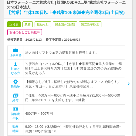
日本フォーシーエス株式会社 | 韓国KOSDAQ上場"株式会社フォーシーエ
ス"の日本法人
【営業】年休120日以上◆残業10h未満◆完全週休2日(土日祝)
正社員
急募
転勤なし
完全週休2日制
第二新卒歓迎
女性のおしごと掲載中
情報更新日：2026/03/13
終了予定日：
2026/08/27
法人向けソフトウェアの提案営業を担当します。
仕事内容
＼服装自由・ネイルOK♪／【必須】◆学歴不問◆法人営業のご経
験1年以上をお持ちの方【歓迎】◇IT業界出身の方◇SaaS関係の
対象と
知見がある方
なる方
【転勤なし／6月に移転したばかりの綺麗なオフィスで働く！／
赤坂・青山一丁目が最寄り】 東京都港区赤…
勤務地
年俸制：400万円～600万円＋諸手当※毎月291,666円～500,000
円（年俸の1/12）を支給します。※経験…
給与
400万円～600万円
初年度
年収
9:00～18:00（休憩60分）* 時間外勤務あり：月平均10時間未満*
勤務
時間
休憩：60分* 実働：8…