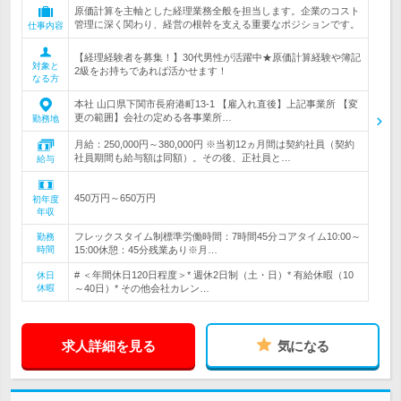
原価計算を主軸とした経理業務全般を担当します。企業のコスト
管理に深く関わり、経営の根幹を支える重要なポジションです。
仕事内容
【経理経験者を募集！】30代男性が活躍中★原価計算経験や簿記
対象と
2級をお持ちであれば活かせます！
なる方
本社 山口県下関市長府港町13-1 【雇入れ直後】上記事業所 【変
更の範囲】会社の定める各事業所…
勤務地
月給：250,000円～380,000円 ※当初12ヵ月間は契約社員（契約
社員期間も給与額は同額）。その後、正社員と…
給与
450万円～650万円
初年度
年収
フレックスタイム制標準労働時間：7時間45分コアタイム10:00～
勤務
時間
15:00休憩：45分残業あり※月…
# ＜年間休日120日程度＞* 週休2日制（土・日）* 有給休暇（10
休日
休暇
～40日）* その他会社カレン…
求人詳細を見る
気になる