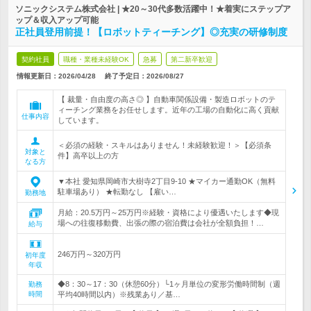
ソニックシステム株式会社 | ★20～30代多数活躍中！★着実にステップア
ップ＆収入アップ可能
正社員登用前提！【ロボットティーチング】◎充実の研修制度
契約社員
職種・業種未経験OK
急募
第二新卒歓迎
情報更新日：2026/04/28
終了予定日：
2026/08/27
【 裁量・自由度の高さ◎ 】自動車関係設備・製造ロボットのテ
ィーチング業務をお任せします。近年の工場の自動化に高く貢献
仕事内容
しています。
＜必須の経験・スキルはありません！未経験歓迎！＞【必須条
対象と
件】高卒以上の方
なる方
▼本社 愛知県岡崎市大樹寺2丁目9-10 ★マイカー通勤OK（無料
駐車場あり） ★転勤なし 【雇い…
勤務地
月給：20.5万円～25万円※経験・資格により優遇いたします◆現
場への往復移動費、出張の際の宿泊費は会社が全額負担！…
給与
246万円～320万円
初年度
年収
◆8：30～17：30（休憩60分）└1ヶ月単位の変形労働時間制（週
勤務
時間
平均40時間以内）※残業あり／基…