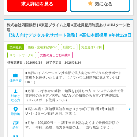
求人詳細を見る
気になる
株式会社四国銀行 | #東証プライム上場 #正社員登用制度あり #UIJターン歓
迎
【法人向けデジタル化サポート業務】#高知本部採用 #年休120日
契約社員
職種・業種未経験OK
転勤なし
完全週休2日制
リモートワーク可
女性のおしごと掲載中
情報更新日：2026/02/24
終了予定日：
2026/08/24
■当行のイノベーション推進部で法人向けのデジタル化サポート
業務をお任せいたします。（ノウハウは段階的に覚えていけば
仕事内容
OK！）
■必須：いずれかの経験・知識をお持ちの方 ⇒ システム会社で営
業経験のある方／RPA、VBAなどの知識のある方／IT基礎知識
対象と
（ITパスポート取得レベル）
なる方
■高知本店： 高知県高知市南はりまや町1丁目1番1号 ■補足：
U・I・Jターン歓迎 原則、本店（…
勤務地
■月給：190,000円～ ＋ 諸手当※上記はあくまで最低保証額で
す。 年齢、経験、能力を考慮の上、 当行規定に準じ…
給与