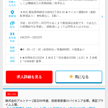
対象と
しくは機械加工の実務経験／高卒以上
なる方
▼本社 愛知県岡崎市大樹寺2丁目9-10 ★マイカー通勤OK（無料
駐車場あり） ★転勤なし 【雇い…
勤務地
月給：20.5万円～25万円※あくまで最低保証金額です。※あなた
の前職給与を考慮し、経験値によっては同等またはそれ以…
給与
246万円～320万円
初年度
年収
勤務
◆8：30～17：30（休憩60分／実働8時間）※残業あり
時間
# ★年間休日115日# 【 休日 】* 完全週休2日制（土日）# 【 休暇
休日
休暇
】* GW休暇* 夏季…
求人詳細を見る
気になる
残り2日
株式会社アルトナー | 設立60年超、技術者派遣のパイオニア企業。東証プラ
イム上場。