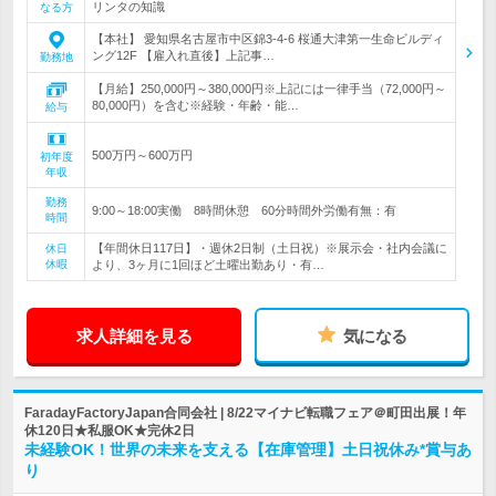
リンタの知識
なる方
【本社】 愛知県名古屋市中区錦3-4-6 桜通大津第一生命ビルディ
ング12F 【雇入れ直後】上記事…
勤務地
【月給】250,000円～380,000円※上記には一律手当（72,000円～
80,000円）を含む※経験・年齢・能…
給与
500万円～600万円
初年度
年収
勤務
9:00～18:00実働 8時間休憩 60分時間外労働有無：有
時間
【年間休日117日】・週休2日制（土日祝）※展示会・社内会議に
休日
休暇
より、3ヶ月に1回ほど土曜出勤あり・有…
求人詳細を見る
気になる
FaradayFactoryJapan合同会社 | 8/22マイナビ転職フェア＠町田出展！年
休120日★私服OK★完休2日
未経験OK！世界の未来を支える【在庫管理】土日祝休み*賞与あ
り