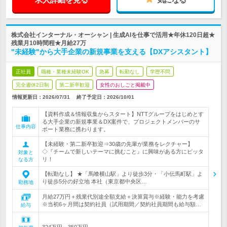
株式会社インターナル・オーシャン | 生成AIを仕事で活用★年休120日超★
残業月10時間程★月給27万
"未経験"から大手企業の新規事業を支える【DXアシスタント】
正社員
職種・業種未経験OK
急募
転勤なし
学歴不問
完全週休2日制
第二新卒歓迎
女性のおしごと掲載中
情報更新日：2026/07/31
終了予定日：
2026/10/01
【資料作成＆情報収集からスタート】NTTグループをはじめとす
る大手企業の新規事業＆DX案件で、プロジェクトメンバーのサ
仕事内容
ポート業務に携わります。
【未経験・第二新卒歓迎⇒30歳の先輩が業務をレクチャー】
◇『チームで新しいテーマに挑むこと』に興味がある方にピッタ
対象と
リ！
なる方
【転勤なし】 ★「馬喰横山駅」より徒歩3分・「小伝馬町駅」よ
り徒歩5分の好立地 本社（東京都中央区…
勤務地
月給27万円＋残業代別途全額支給＋決算賞与※経験・能力を考慮
※当初6ヶ月間は契約社員（試用期間／契約社員期間も給与額…
給与
324万円～350万円