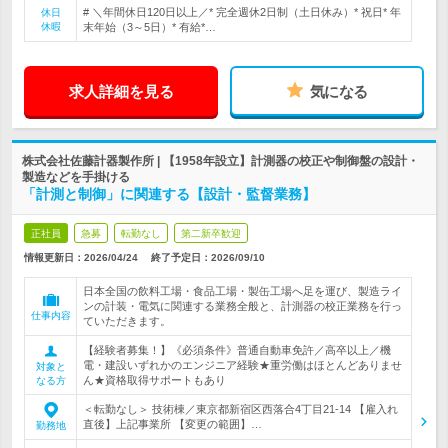
# ＼年間休日120日以上／* 完全週休2日制（土日休み）* 祝日* 年
休日
休暇
末年始（3～5日）* 有給*…
求人詳細を見る
気になる
株式会社佐藤計器製作所 | 【1958年設立】計測器の校正や制御盤の設計・
製造などを手掛ける
「計測と制御」に関連する【設計・監督業務】
正社員
急募
転勤なし
第二新卒歓迎
情報更新日：2026/04/24
終了予定日：
2026/09/10
日本全国の飲料工場・食品工場・製缶工場へ足を運び、製造ライ
ンの計装・電気に関連する業務全般と、計測器の校正業務を行っ
仕事内容
ていただきます。
【経験者募集！】《必須条件》普通自動車免許／高卒以上／機
電・建設いずれかのエンジニア経験★重労働はほとんどありませ
対象と
ん★資格取得サポートもあり
なる方
＜転勤なし＞ 技術棟／東京都新宿区西落合4丁目21-14 【雇入れ
直後】上記事業所 【変更の範囲】…
勤務地