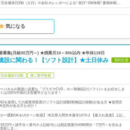
日* 完全週休2日制（土日）※会社カレンダーによる* 祝日* GW休暇* 夏期休暇…
気になる
募集(月給30万円～) ★残業月10～30h以内 ★年休118日
建設に関わる！【ソフト設計】★土日休み
契約社員
完全週休2日制
第二新卒歓迎
ーパネルの製造に必要な「プラズマCVD」の＜制御設計(ソフト)＞をお任せしま
トは100%中国の大型案件となります！
ADを使用しての産業用装置のソフト設計経験(制御設計経験)がある方 ★使用言
★海外志向がある方もぜひ！
ー通勤OK＆UIターン歓迎】 埼玉県入間市木蓮寺1070-2 【雇入れ直後】上記…
～55万円＋諸手当＋賞与※上記給与には固定残業代40時間分・7万円～を含みま
支給しま…