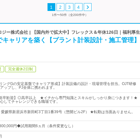
1
2
3
4
1件〜50件（全200件中）
ロジー株式会社 | 【国内外で拡大中】フレックス＆年休126日｜福利厚
でキャリアを築く【プラント計装設計・施工管理】
問
完全週休2日制
アリングGの安定基盤でキャリア形成】計装設備の設計・現場管理を担当。OJT研修
アップし、PJ全体に携われます。
二新卒歓迎】◎高卒以上 ★イチから専門知識とスキルがしっかり身につきます！★
心してチャレンジできる職場です。
 愛媛県新居浜市新田町3丁目1番39号（惣開ビル2F） ★転勤は当面ありません。
円～300,000円◆試用期間6ヵ月（条件変更なし）
円