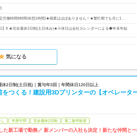
円
:00(所定労働時間8時間/休憩1時間)★残業はほぼありません！★繁忙期でも月に1…
8日】# ★完全週休2日制(土日休み)★※休日は会社カレンダーによる◆年末年始
気になる
週休2日制(土日祝)｜賞与年3回｜年間休日120日以上
前をつくる！建設用3Dプリンターの【オペレータ
なし
学歴不問
完全週休2日制
第二新卒歓迎
トした新工場で勤務／ 新メンバーの入社も決定！新たな仲間と