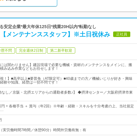
る安定企業*最大年休125日*残業20H以内*転勤なし
の【メンテナンススタッフ】※土日祝休み
正社員
学歴不問
完全週休2日制
第二新卒歓迎
には関わりません】建設現場で必要な機械・資材のメンテナンスをメインに、搬
積み込み作業などもお任せします！
視！】■高卒以上■要普免（AT限定可）■40歳までの方／機械いじりが好き・興味
経験や知識、経歴は一切不問です！
勤なし／京阪・北摂エリアからの通勤者多数♪】 ◆摂津センター／大阪府摂津市東
0万円 + 各種手当 ＋ 賞与（年2回）※年齢・経験・スキルを十分考慮の上、当社規定
…
円
：30（実労働時間7時間／休憩90分）時間外労働有無：有