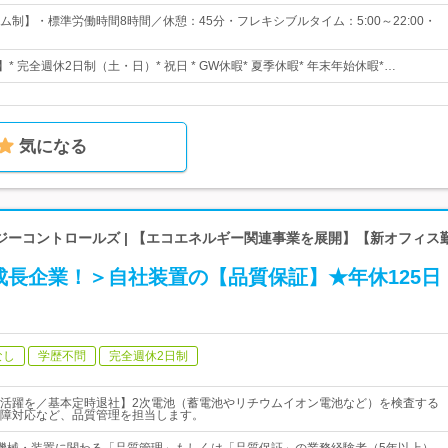
制】・標準労働時間8時間／休憩：45分・フレキシブルタイム：5:00～22:00・
】* 完全週休2日制（土・日）* 祝日 * GW休暇* 夏季休暇* 年末年始休暇*…
気になる
ジーコントロールズ | 【エコエネルギー関連事業を展開】【新オフィス
成長企業！＞自社装置の【品質保証】★年休125日
なし
学歴不問
完全週休2日制
活躍を／基本定時退社】2次電池（蓄電池やリチウムイオン電池など）を検査する
障対応など、品質管理を担当します。