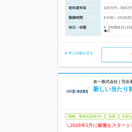
初年度年収
420万円～800万
勤務時間
# 9:00～18
休日・休暇
# 【年間休日11
◆G…
求人詳細を見る
灰一株式会社 | 完全
新しい当たり
職種・業種未経験OK
急募
転勤
＼2026年3月に稼働をスター