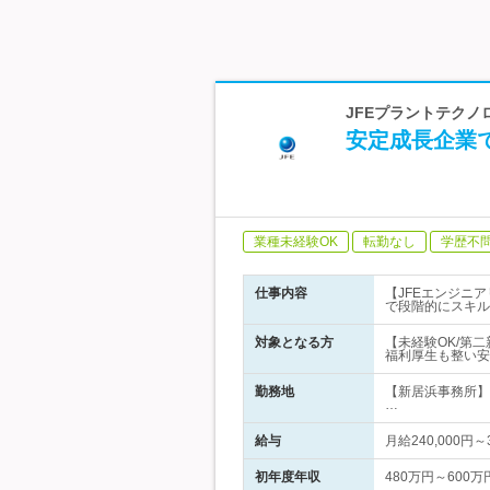
JFEプラントテクノ
安定成長企業
業種未経験OK
転勤なし
学歴不
仕事内容
【JFEエンジニ
で段階的にスキル
対象となる方
【未経験OK/第
福利厚生も整い安
勤務地
【新居浜事務所】
…
給与
月給240,000
初年度年収
480万円～600万