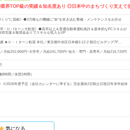
◎業界TOP級の実績＆知名度あり ◎日本中のまちづくり支えて
づくり"に貢献》◆3万種もの機械に"命"を吹き込む整備・メンテナンスをお任せ
卒・U・Iターン大歓迎》◆高卒以上＆普通自動車運転免許＆基本的なPCスキルが
取得支援＆報奨金ありでスキルも収入もUP
 ★Ｕ・Ｉターン歓迎 本社／東京都中央区日本橋3-12-2 朝日ビルヂング7F…
月給252,900円~大学卒／月給241,700円~短大・専門・高専卒／月給216,720円
円
（実働8時間／休憩1時間）
日》※2026年度予定（会社カレンダーに準ずる）完全週休2日制土日祝日年末年始休
気になる