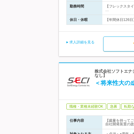
勤務時間
【フレックスタイム
…
休日・休暇
【年間休日126日
求人詳細を見る
株式会社ソフトエナ
なし】
＜将来性大の
職種・業種未経験OK
急募
転勤
仕事内容
【裁量を持ってご
自社開発装置の故