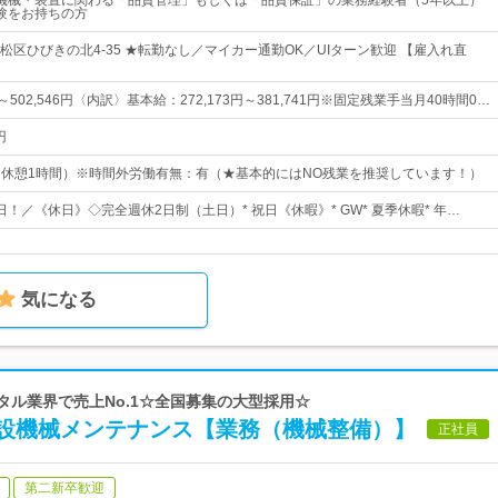
機械・装置に関わる「品質管理」もしくは「品質保証」の業務経験者（5年以上）
験をお持ちの方
松区ひびきの北4-35 ★転勤なし／マイカー通勤OK／UIターン歓迎 【雇入れ直
円～502,546円〈内訳〉基本給：272,173円～381,741円※固定残業手当月40時間0…
円
00（休憩1時間）※時間外労働有無：有（★基本的にはNO残業を推奨しています！）
5日！／《休日》◇完全週休2日制（土日）* 祝日《休暇》* GW* 夏季休暇* 年…
気になる
ンタル業界で売上No.1☆全国募集の大型採用☆
設機械メンテナンス【業務（機械整備）】
正社員
第二新卒歓迎