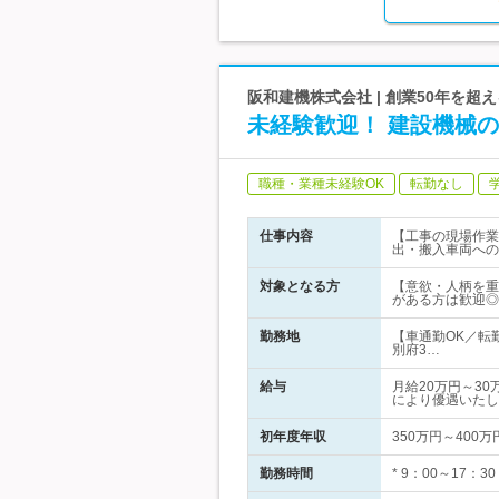
阪和建機株式会社 | 創業50年を超え
未経験歓迎！ 建設機械
職種・業種未経験OK
転勤なし
仕事内容
【工事の現場作業
出・搬入車両への
対象となる方
【意欲・人柄を重
がある方は歓迎◎
勤務地
【車通勤OK／転
別府3…
給与
月給20万円～3
により優遇いたし
初年度年収
350万円～400万
勤務時間
* 9：00～17