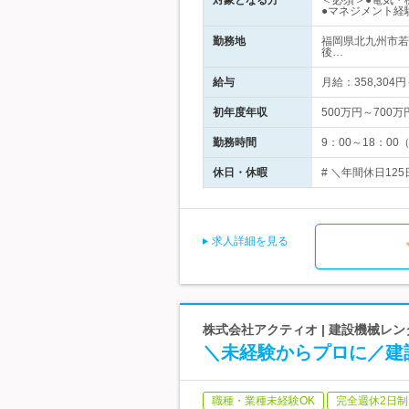
対象となる方
＜必須＞●電気・
●マネジメント経
勤務地
福岡県北九州市若
後…
給与
月給：358,304
初年度年収
500万円～700万
勤務時間
9：00～18：
休日・休暇
# ＼年間休日12
求人詳細を見る
株式会社アクティオ | 建設機械レ
＼未経験からプロに／建
職種・業種未経験OK
完全週休2日制