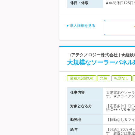
休日・休暇
# 年間休日125
求人詳細を見る
コアテクノロジー株式会社 | ★経験者
大規模なソーラーパネル
業種未経験OK
急募
転勤なし
仕事内容
太陽電池やソーラ
す。★クライアン
対象となる方
【応募条件】◎C
語:C++・VB 
勤務地
【転勤なし＆マイカ
給与
【月給】30万円
す 超過分は別途