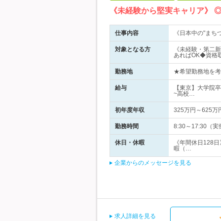
《未経験から堅実キャリア》 
仕事内容
《日本中の"まち
対象となる方
《未経験・第二新
あればOK◆資格
勤務地
★希望勤務地を考慮
給与
【東京】大学院卒／
~高校…
初年度年収
325万円～625万
勤務時間
8:30～17:30
休日・休暇
《年間休日128
暇（…
企業からのメッセージを見る
求人詳細を見る