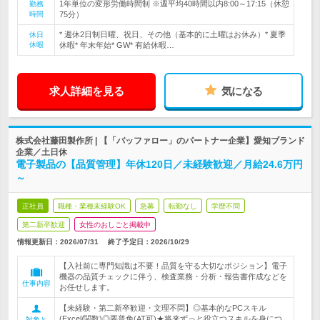
1年単位の変形労働時間制 ※週平均40時間以内8:00～17:15（休憩
勤務
時間
75分）
* 週休2日制日曜、祝日、その他（基本的に土曜はお休み）* 夏季
休日
休暇
休暇* 年末年始* GW* 有給休暇…
求人詳細を見る
気になる
株式会社藤田製作所 | 【「バッファロー」のパートナー企業】愛知ブランド
企業／土日休
電子製品の【品質管理】年休120日／未経験歓迎／月給24.6万円
～
正社員
職種・業種未経験OK
急募
転勤なし
学歴不問
第二新卒歓迎
女性のおしごと掲載中
情報更新日：2026/07/31
終了予定日：
2026/10/29
【入社前に専門知識は不要！品質を守る大切なポジション】電子
機器の品質チェックに伴う、検査業務・分析・報告書作成などを
仕事内容
お任せします。
【未経験・第二新卒歓迎・文理不問】◎基本的なPCスキル
(Excel/関数)◎要普免(AT可)★将来ずっと役立つスキルを身につ
対象と