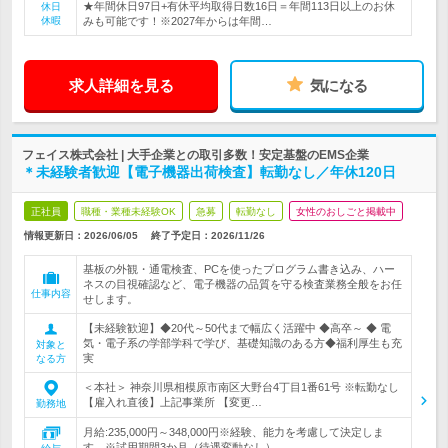
★年間休日97日+有休平均取得日数16日＝年間113日以上のお休
休日
休暇
みも可能です！※2027年からは年間…
求人詳細を見る
気になる
フェイス株式会社 | 大手企業との取引多数！安定基盤のEMS企業
＊未経験者歓迎【電子機器出荷検査】転勤なし／年休120日
正社員
職種・業種未経験OK
急募
転勤なし
女性のおしごと掲載中
情報更新日：2026/06/05
終了予定日：
2026/11/26
基板の外観・通電検査、PCを使ったプログラム書き込み、ハー
ネスの目視確認など、電子機器の品質を守る検査業務全般をお任
仕事内容
せします。
【未経験歓迎】◆20代～50代まで幅広く活躍中 ◆高卒～ ◆ 電
気・電子系の学部学科で学び、基礎知識のある方◆福利厚生も充
対象と
実
なる方
＜本社＞ 神奈川県相模原市南区大野台4丁目1番61号 ※転勤なし
【雇入れ直後】上記事業所 【変更…
勤務地
月給:235,000円～348,000円※経験、能力を考慮して決定しま
す。※試用期間3か月（待遇変動なし）