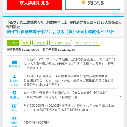
求人詳細を見る
気になる
小島プレス工業株式会社 | 創業80年以上│健康経営優良法人2025大規模法人
部門認定
豊田市│自動車電子部品における【製品企画】年間休日121日
正社員
急募
転勤なし
完全週休2日制
リモートワーク可
情報更新日：2026/05/29
終了予定日：
2026/11/19
【転勤なし/フルフレックス勤務】当社の製品企画として、注力製
品である電子部品領域の企画運営に付随する様々な業務をご担当
仕事内容
いただきます。
【必須】★高専卒以上★自動車や自動車部品の技術開発経験（※
製品開発でなくとも、設計・評価・品質など技術的知見に触れる
対象と
業務経験があれば応募可)
なる方
本社／愛知県豊田市下市場町3-30 【雇入れ直後】上記事業所
【変更の範囲】変更なし ※転勤はござ…
勤務地
月給250,000円～400,000円※条件はご経験・スキルを考慮の上決
定します ※試用期間3ヵ月（試用期間中は家族…
給与
450万円～800万円
初年度
年収