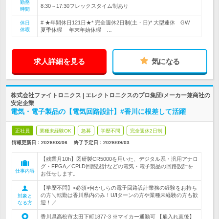
勤務
8:30～17:30フレックスタイム制あり
時間
# ★年間休日121日★* 完全週休2日制(土・日)* 大型連休 GW
休日
休暇
夏季休暇 年末年始休暇 …
求人詳細を見る
気になる
株式会社ファイトロニクス | エレクトロニクスのプロ集団/メーカー兼商社の
安定企業
電気・電子製品の【電気回路設計】#香川に根差して活躍
正社員
業種未経験OK
急募
学歴不問
完全週休2日制
情報更新日：2026/03/06
終了予定日：
2026/09/03
【残業月10h】図研製CR5000を用いた、デジタル系・汎用アナロ
グ・FPGA／CPLD回路設計などの電気・電子製品の回路設計を
仕事内容
お任せします。
【学歴不問】<必須>何かしらの電子回路設計業務の経験をお持ち
の方＼転勤は香川県内のみ！U/Iターンの方や業種未経験の方も歓
対象と
迎！／
なる方
香川県高松市太田下町1877-3 ※マイカー通勤可 【雇入れ直後】