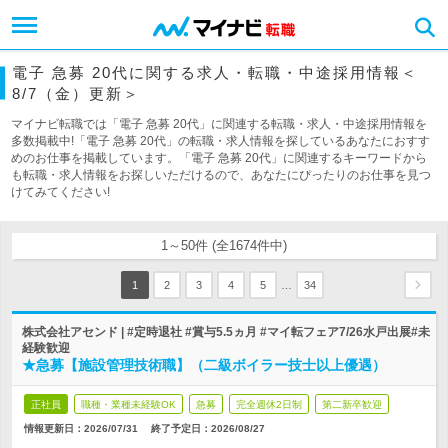
電子 急募 20代に関する求人・転職・中途採用情報＜
8/7（金）更新＞
マイナビ転職では「電子 急募 20代」に関連する転職・求人・中途採用情報を
多数掲載中!「電子 急募 20代」の転職・求人情報を探しているあなたにおすす
めのお仕事を掲載しています。「電子 急募 20代」に関連するキーワードから
も転職・求人情報をお探しいただけるので、あなたにぴったりのお仕事を見つ
けてみてください!
1～50件 (全1674件中)
…
1
2
3
4
5
34
株式会社アセンド | #定時退社 #賞与5.5ヵ月 #マイ転フェア7/26水戸出展#未
経験歓迎
★急募【施設管理技術職】（二級ボイラー技士以上優遇）
正社員
職種・業種未経験OK
急募
完全週休2日制
第二新卒歓迎
情報更新日：2026/07/31
終了予定日：
2026/08/27