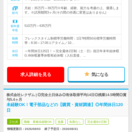
月給：35万円～39万円※年齢、経験、能力を考慮の上、優遇しま
す。※試用期間3ヶ月(その間の待遇に変更はありません)
給与
510万円～635万円
初年度
年収
フレックスタイム制標準労働時間：1日7時間50分標準労働時間
勤務
時間
帯：8:30～17:05コアタイム／10…
＜年間休日125日！＞完全週休2日制（土・日）祝日年末年始休暇
休日
休暇
G.W休暇夏季休暇有給休暇（入社直後、…
求人詳細を見る
気になる
株式会社レクザム | ◎完全土日休み◎有休取得平均14日◎残業14.5時間◎賞
与5.4ヶ月
未経験OK！電子部品などの【購買・資材調達】◎年間休日120
日
正社員
職種・業種未経験OK
急募
転勤なし
完全週休2日制
情報更新日：2026/08/03
終了予定日：
2026/08/31