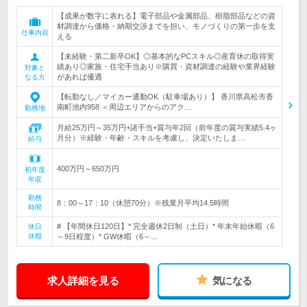
【成果が数字に表れる】電子部品や金属部品、樹脂部品などの資
材調達から価格・納期交渉までを担い、モノづくりの第一歩を支
仕事内容
える
【未経験・第二新卒OK】◎基本的なPCスキル◎産育休の取得実
績あり◎家族・住宅手当あり※購買・資材調達の経験や業界経験
対象と
があれば優遇
なる方
【転勤なし／マイカー通勤OK（駐車場あり）】 香川県高松市香
南町池内958 ＜周辺エリアからのアク…
勤務地
月給25万円～35万円+諸手当+賞与年2回（前年度の賞与実績5.4ヶ
月分）※経験・年齢・スキルを考慮し、決定いたしま…
給与
400万円～650万円
初年度
年収
勤務
8：00～17：10（休憩70分）※残業月平均14.5時間
時間
# 【年間休日120日】* 完全週休2日制（土日）* 年末年始休暇（6
休日
休暇
～9日程度）* GW休暇（6～…
求人詳細を見る
気になる