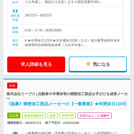
どを考慮し、相談の上決定します※固定残業代40h…
給与
300万円～500万円
初年度
年収
勤務
8:45～17:30（休憩1時間）
時間
# ★年間休日125日★完全週休2日制（土日）祝日夏季休暇年末年
休日
休暇
始休暇特別休暇有給休暇（入社半年後に…
求人詳細を見る
気になる
新着
株式会社リープス | 自動車や半導体等の精密加工部品を手がける成長メーカ
ー
《急募》精密加工部品メーカーの【一般事務】★年間休日120日
正社員
業種未経験OK
急募
学歴不問
女性のおしごと掲載中
情報更新日：2026/07/13
終了予定日：
2026/12/28
一般事務や納品書・請求書の作成をはじめとした経理補助など、