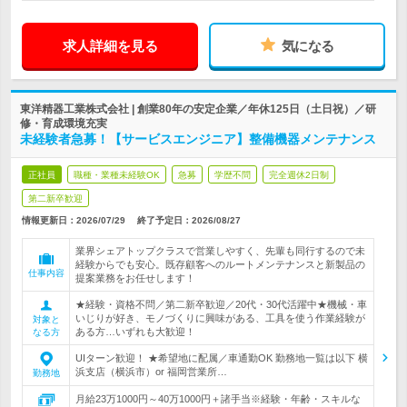
求人詳細を見る
気になる
東洋精器工業株式会社 | 創業80年の安定企業／年休125日（土日祝）／研
修・育成環境充実
未経験者急募！【サービスエンジニア】整備機器メンテナンス
正社員
職種・業種未経験OK
急募
学歴不問
完全週休2日制
第二新卒歓迎
情報更新日：2026/07/29
終了予定日：
2026/08/27
業界シェアトップクラスで営業しやすく、先輩も同行するので未
経験からでも安心。既存顧客へのルートメンテナンスと新製品の
仕事内容
提案業務をお任せします！
★経験・資格不問／第二新卒歓迎／20代・30代活躍中★機械・車
いじりが好き、モノづくりに興味がある、工具を使う作業経験が
対象と
ある方…いずれも大歓迎！
なる方
UIターン歓迎！ ★希望地に配属／車通勤OK 勤務地一覧は以下 横
浜支店（横浜市）or 福岡営業所…
勤務地
月給23万1000円～40万1000円＋諸手当※経験・年齢・スキルな