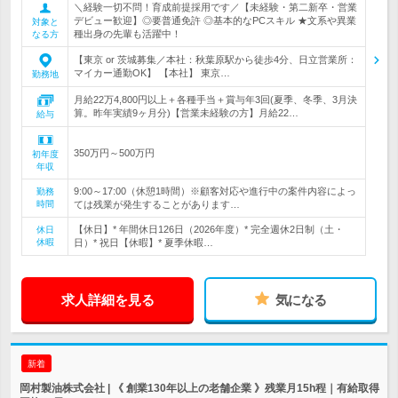
＼経験一切不問！育成前提採用です／【未経験・第二新卒・営業
デビュー歓迎】◎要普通免許 ◎基本的なPCスキル ★文系や異業
対象と
種出身の先輩も活躍中！
なる方
【東京 or 茨城募集／本社：秋葉原駅から徒歩4分、日立営業所：
マイカー通勤OK】 【本社】 東京…
勤務地
月給22万4,800円以上＋各種手当＋賞与年3回(夏季、冬季、3月決
算。昨年実績9ヶ月分)【営業未経験の方】月給22…
給与
350万円～500万円
初年度
年収
9:00～17:00（休憩1時間）※顧客対応や進行中の案件内容によっ
勤務
時間
ては残業が発生することがあります…
【休日】* 年間休日126日（2026年度）* 完全週休2日制（土・
休日
休暇
日）* 祝日【休暇】* 夏季休暇…
求人詳細を見る
気になる
新着
岡村製油株式会社 | 《 創業130年以上の老舗企業 》残業月15h程｜有給取得