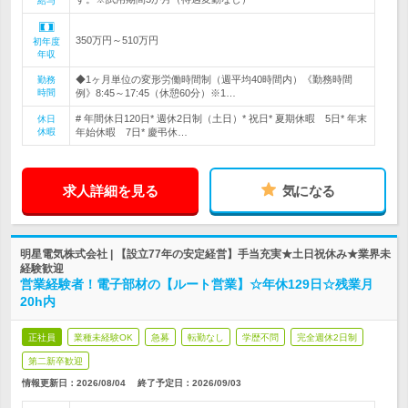
給与
350万円～510万円
初年度
年収
◆1ヶ月単位の変形労働時間制（週平均40時間内）《勤務時間
勤務
時間
例》8:45～17:45（休憩60分）※1…
# 年間休日120日* 週休2日制（土日）* 祝日* 夏期休暇 5日* 年末
休日
休暇
年始休暇 7日* 慶弔休…
求人詳細を見る
気になる
明星電気株式会社 | 【設立77年の安定経営】手当充実★土日祝休み★業界未
経験歓迎
営業経験者！電子部材の【ルート営業】☆年休129日☆残業月
20h内
正社員
業種未経験OK
急募
転勤なし
学歴不問
完全週休2日制
第二新卒歓迎
情報更新日：2026/08/04
終了予定日：
2026/09/03