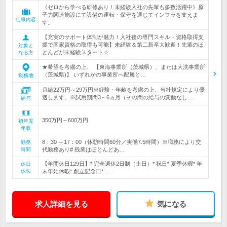
《ゼロから学べる研修あり！未経験入社の先輩も多数活躍中》原
子力関連施設にて設備の運転・保守を通じてインフラを支えま
仕事内容
す。
【充実のサポート体制が魅力！入社後の専門スキル・資格取得支
援で国家資格の取得も可能】未経験＆第二新卒大歓迎！先輩のほ
対象と
とんどが未経験スタート☆
なる方
★希望を考慮の上、 【東海事業所（茨城県）、または大洗事業所
（茨城県)】 いずれかの事業所へ配属と…
勤務地
月給22万円～29万円※経験・年齢を考慮の上、当社規定により優
遇します。※試用期間3～6ヵ月（その間の給与の変動なし…
給与
350万円～600万円
初年度
年収
8：30 ～17：00（休憩時間60分／実働7.5時間）※職務により交
勤務
時間
代勤務あり# 残業はほとんどあ…
【年間休日129日】* 完全週休2日制（土日）* 祝日* 夏季休暇* 年
休日
休暇
末年始休暇* 創立記念日* …
求人詳細を見る
気になる