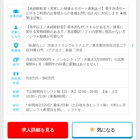
【未経験歓迎！充実した研修＆サポート体制あり】電子決済サー
ビスをご利用のお客様からの各種お問い合わせに対応します ★残
仕事内容
業ほぼ無し
【高卒以上／未経験歓迎】基本的なPCスキルがある方／接客に
関する実務経験のある方／英語翻訳ソフトの使用に抵抗がない方
対象と
／シフト勤務が可能な方
なる方
《転勤なし》 渋谷スクランブルスクエア／東京都渋谷区渋谷二丁
目24番12号 （アクセス：各線「渋谷…
勤務地
月給26万5000円 ＋ インセンティブ（月最大3万5000円）※試用
期間4ヶ月（期間中の待遇に変動はありません）
給与
318万円～360万円
初年度
年収
下記時間内でシフト制【日～木】10:00～20:00 【金～土】
勤務
時間
10:00～21:00（実働8時間／…
* 年間休日120日* 週休2日制（土日祝を含むシフト制）※約1ヶ月
休日
休暇
前にシフト希望日を伺い、シフトを…
求人詳細を見る
気になる