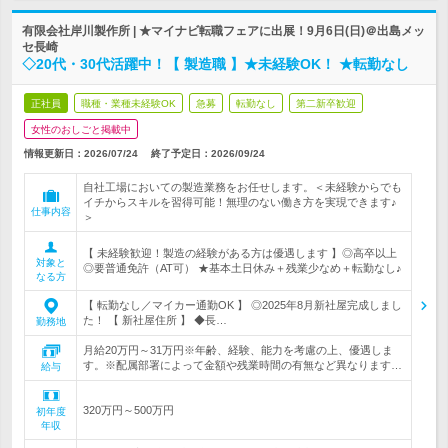
有限会社岸川製作所 | ★マイナビ転職フェアに出展！9月6日(日)＠出島メッ
セ長崎
◇20代・30代活躍中！【 製造職 】★未経験OK！ ★転勤なし
正社員
職種・業種未経験OK
急募
転勤なし
第二新卒歓迎
女性のおしごと掲載中
情報更新日：2026/07/24
終了予定日：
2026/09/24
自社工場においての製造業務をお任せします。＜未経験からでも
イチからスキルを習得可能！無理のない働き方を実現できます♪
仕事内容
＞
【 未経験歓迎！製造の経験がある方は優遇します 】◎高卒以上
対象と
◎要普通免許（AT可） ★基本土日休み＋残業少なめ＋転勤なし♪
なる方
【 転勤なし／マイカー通勤OK 】 ◎2025年8月新社屋完成しまし
た！ 【 新社屋住所 】 ◆長…
勤務地
月給20万円～31万円※年齢、経験、能力を考慮の上、優遇しま
す。※配属部署によって金額や残業時間の有無など異なります…
給与
320万円～500万円
初年度
年収