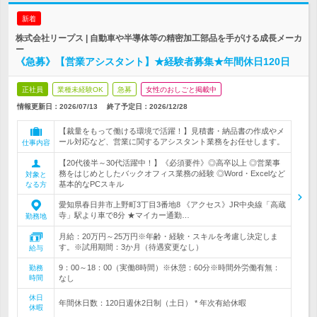
新着
株式会社リープス | 自動車や半導体等の精密加工部品を手がける成長メーカ
ー
《急募》【営業アシスタント】★経験者募集★年間休日120日
正社員
業種未経験OK
急募
女性のおしごと掲載中
情報更新日：2026/07/13
終了予定日：
2026/12/28
【裁量をもって働ける環境で活躍！】見積書・納品書の作成やメ
ール対応など、営業に関するアシスタント業務をお任せします。
仕事内容
【20代後半～30代活躍中！】《必須要件》◎高卒以上 ◎営業事
務をはじめとしたバックオフィス業務の経験 ◎Word・Excelなど
対象と
基本的なPCスキル
なる方
愛知県春日井市上野町3丁目3番地8 《アクセス》JR中央線「高蔵
寺」駅より車で8分 ★マイカー通勤…
勤務地
月給：20万円～25万円※年齢・経験・スキルを考慮し決定しま
す。※試用期間：3か月（待遇変更なし）
給与
9：00～18：00（実働8時間）※休憩：60分※時間外労働有無：
勤務
時間
なし
休日
年間休日数：120日週休2日制（土日） * 年次有給休暇
休暇