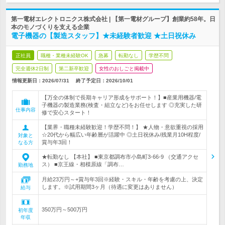
第一電材エレクトロニクス株式会社 | 【第一電材グループ】創業約58年。日
本のモノづくりを支える企業
電子機器の【製造スタッフ】★未経験者歓迎 ★土日祝休み
正社員
職種・業種未経験OK
急募
転勤なし
学歴不問
完全週休2日制
第二新卒歓迎
女性のおしごと掲載中
情報更新日：2026/07/31
終了予定日：
2026/10/01
【万全の体制で長期キャリア形成をサポート！】■産業用機器/電
子機器の製造業務(検査・組立など)をお任せします ◎充実した研
仕事内容
修で安心スタート！
【業界・職種未経験歓迎！学歴不問！】 ★人物・意欲重視の採用
☆20代から幅広い年齢層が活躍中 ◎土日祝休み/残業月10H程度/
対象と
賞与年3回！
なる方
★転勤なし 【本社】 ■東京都調布市小島町3-66-9 （交通アクセ
ス） ■京王線・相模原線「調布…
勤務地
月給23万円～+賞与年3回※経験・スキル・年齢を考慮の上、決定
します。※試用期間3ヶ月（待遇に変更はありません）
給与
350万円～500万円
初年度
年収