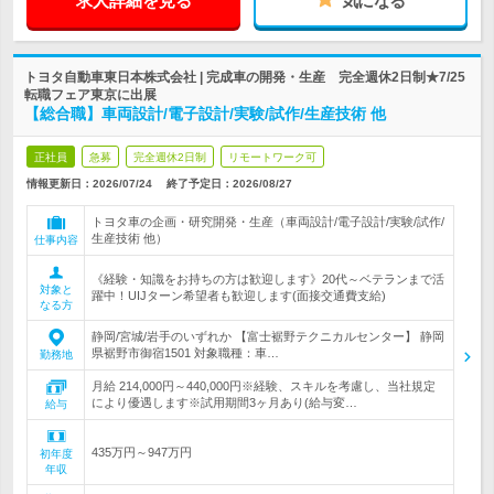
求人詳細を見る
気になる
トヨタ自動車東日本株式会社 | 完成車の開発・生産 完全週休2日制★7/25
転職フェア東京に出展
【総合職】車両設計/電子設計/実験/試作/生産技術 他
正社員
急募
完全週休2日制
リモートワーク可
情報更新日：2026/07/24
終了予定日：
2026/08/27
トヨタ車の企画・研究開発・生産（車両設計/電子設計/実験/試作/
生産技術 他）
仕事内容
《経験・知識をお持ちの方は歓迎します》20代～ベテランまで活
対象と
躍中！UIJターン希望者も歓迎します(面接交通費支給)
なる方
静岡/宮城/岩手のいずれか 【富士裾野テクニカルセンター】 静岡
県裾野市御宿1501 対象職種：車…
勤務地
月給 214,000円～440,000円※経験、スキルを考慮し、当社規定
により優遇します※試用期間3ヶ月あり(給与変…
給与
435万円～947万円
初年度
年収