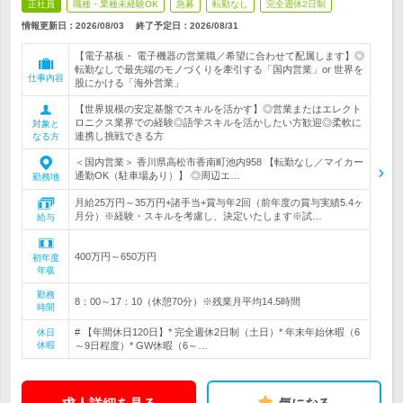
正社員
職種・業種未経験OK
急募
転勤なし
完全週休2日制
情報更新日：2026/08/03
終了予定日：
2026/08/31
【電子基板・ 電子機器の営業職／希望に合わせて配属します】◎
転勤なしで最先端のモノづくりを牽引する「国内営業」or 世界を
仕事内容
股にかける「海外営業」
【世界規模の安定基盤でスキルを活かす】◎営業またはエレクト
ロニクス業界での経験◎語学スキルを活かしたい方歓迎◎柔軟に
対象と
連携し挑戦できる方
なる方
＜国内営業＞ 香川県高松市香南町池内958 【転勤なし／マイカー
通勤OK（駐車場あり）】 ◎周辺エ…
勤務地
月給25万円～35万円+諸手当+賞与年2回（前年度の賞与実績5.4ヶ
月分）※経験・スキルを考慮し、決定いたします※試…
給与
400万円～650万円
初年度
年収
勤務
8：00～17：10（休憩70分）※残業月平均14.5時間
時間
# 【年間休日120日】* 完全週休2日制（土日）* 年末年始休暇（6
休日
休暇
～9日程度）* GW休暇（6～…