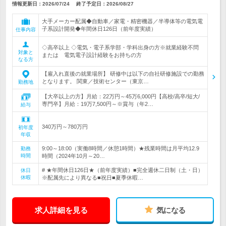
情報更新日：2026/07/24
終了予定日：
2026/08/27
大手メーカー配属◆自動車／家電・精密機器／半導体等の電気電
子系設計開発◆年間休日126日（前年度実績）
仕事内容
◇高卒以上 ◇電気・電子系学部・学科出身の方※就業経験不問
対象と
または 電気電子設計経験をお持ちの方
なる方
【雇入れ直後の就業場所】 研修中は以下の自社研修施設での勤務
となります。 関東／技術センター（東京…
勤務地
【大卒以上の方】月給：22万円～45万6,000円【高校/高卒/短大/
専門卒】月給：19万7,500円～※賞与（年2…
給与
340万円～780万円
初年度
年収
9:00～18:00（実働8時間／休憩1時間）★残業時間は月平均12.9
勤務
時間
時間（2024年10月～20…
# ★年間休日126日★（前年度実績）■完全週休二日制（土・日）
休日
休暇
※配属先により異なる■祝日■夏季休暇…
求人詳細を見る
気になる