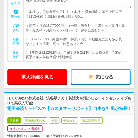
用≫ 電子設計経験がある方
なる方
【本社もしくは顧客先常駐】 ＜本社＞ 愛知県名古屋市中区栄三
丁目32番20号 朝日生命矢場町ビル5…
勤務地
＜高卒＞月給18万7000円～（一律手当含む）＋諸手当＜専門・高
専・短大卒＞月給19万5000円～（一律手当含む）＋…
給与
9：00～17：50（実働8時間／休憩50分）※勤務先により多少異
勤務
時間
なります※法定に従って休憩あり※会…
# 【年間休日120日以上】* 完全週休2日制（土日祝休み）* GW／
休日
休暇
夏季／年末年始休暇* 特別休暇…
求人詳細を見る
気になる
TDCX Japan株式会社 | 渋谷駅チカ｜英語力を活かせる｜インセンティブあ
りで高収入可能
電子決済サービスの【カスタマーサポート】自由な社風が特長！
正社員
業種未経験OK
急募
転勤なし
第二新卒歓迎
女性のおしごと掲載中
情報更新日：2026/06/23
終了予定日：
2026/12/14