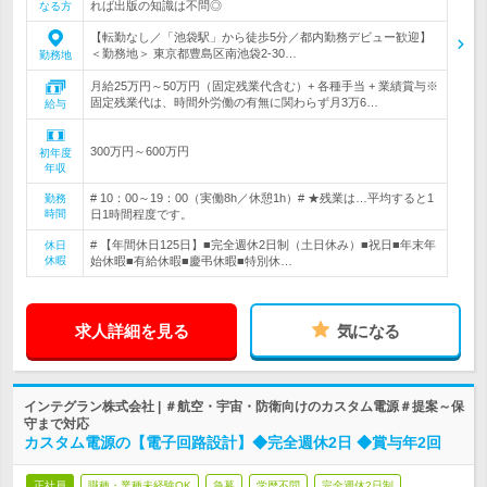
れば出版の知識は不問◎
なる方
【転勤なし／「池袋駅」から徒歩5分／都内勤務デビュー歓迎】
＜勤務地＞ 東京都豊島区南池袋2-30…
勤務地
月給25万円～50万円（固定残業代含む）+ 各種手当 + 業績賞与※
固定残業代は、時間外労働の有無に関わらず月3万6…
給与
300万円～600万円
初年度
年収
# 10：00～19：00（実働8h／休憩1h）# ★残業は…平均すると1
勤務
時間
日1時間程度です。
# 【年間休日125日】■完全週休2日制（土日休み）■祝日■年末年
休日
休暇
始休暇■有給休暇■慶弔休暇■特別休…
求人詳細を見る
気になる
インテグラン株式会社 | ＃航空・宇宙・防衛向けのカスタム電源＃提案～保
守まで対応
カスタム電源の【電子回路設計】◆完全週休2日 ◆賞与年2回
正社員
職種・業種未経験OK
急募
学歴不問
完全週休2日制