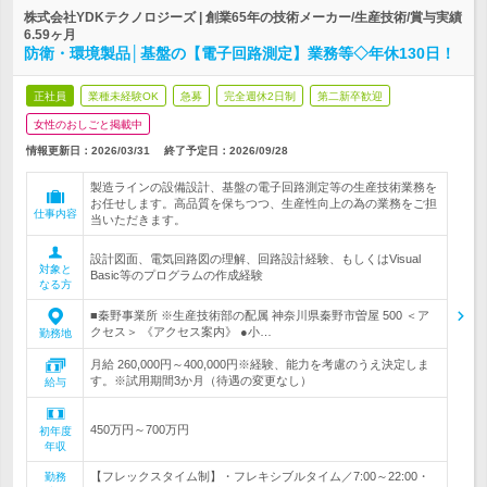
株式会社YDKテクノロジーズ | 創業65年の技術メーカー/生産技術/賞与実績
6.59ヶ月
防衛・環境製品│基盤の【電子回路測定】業務等◇年休130日！
正社員
業種未経験OK
急募
完全週休2日制
第二新卒歓迎
女性のおしごと掲載中
情報更新日：2026/03/31
終了予定日：
2026/09/28
製造ラインの設備設計、基盤の電子回路測定等の生産技術業務を
お任せします。高品質を保ちつつ、生産性向上の為の業務をご担
仕事内容
当いただきます。
設計図面、電気回路図の理解、回路設計経験、もしくはVisual
対象と
Basic等のプログラムの作成経験
なる方
■秦野事業所 ※生産技術部の配属 神奈川県秦野市曽屋 500 ＜ア
クセス＞ 《アクセス案内》 ●小…
勤務地
月給 260,000円～400,000円※経験、能力を考慮のうえ決定しま
す。※試用期間3か月（待遇の変更なし）
給与
450万円～700万円
初年度
年収
【フレックスタイム制】・フレキシブルタイム／7:00～22:00・
勤務