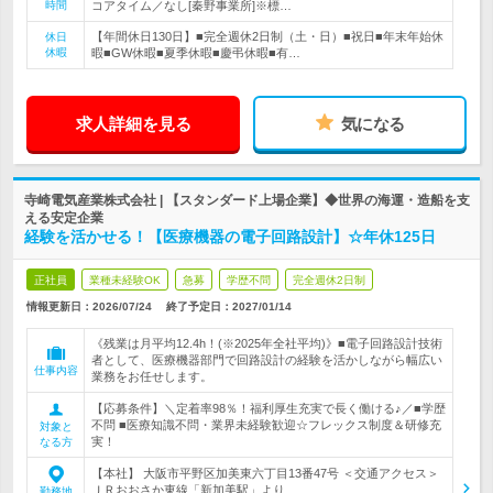
時間
コアタイム／なし[秦野事業所]※標…
【年間休日130日】■完全週休2日制（土・日）■祝日■年末年始休
休日
休暇
暇■GW休暇■夏季休暇■慶弔休暇■有…
求人詳細を見る
気になる
寺崎電気産業株式会社 | 【スタンダード上場企業】◆世界の海運・造船を支
える安定企業
経験を活かせる！【医療機器の電子回路設計】☆年休125日
正社員
業種未経験OK
急募
学歴不問
完全週休2日制
情報更新日：2026/07/24
終了予定日：
2027/01/14
《残業は月平均12.4h！(※2025年全社平均)》■電子回路設計技術
者として、医療機器部門で回路設計の経験を活かしながら幅広い
仕事内容
業務をお任せします。
【応募条件】＼定着率98％！福利厚生充実で長く働ける♪／■学歴
不問 ■医療知識不問・業界未経験歓迎☆フレックス制度＆研修充
対象と
実！
なる方
【本社】 大阪市平野区加美東六丁目13番47号 ＜交通アクセス＞
ＪＲおおさか東線「新加美駅」より…
勤務地