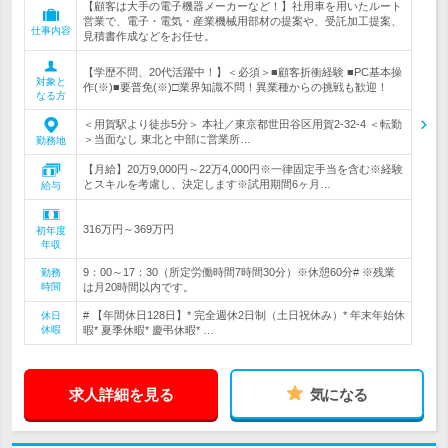
【顧客は大手の電子機器メーカーなど！】社用車を用いたルート
営業で、電子・電気・産業機械用部材の提案や、受託加工提案、
仕事内容
見積書作成などをお任せ。
【学歴不問、20代活躍中！】＜必須＞■顧客折衝経験 ■PC基本操
対象と
作(※)■要普免(※)□業界知識不問！異業種からの挑戦も歓迎！
なる方
＜用賀駅より徒歩5分＞ 本社／東京都世田谷区用賀2-32-4 ＜転勤
＞当面なし 東北と中部に営業所…
勤務地
【月給】20万9,000円～22万4,000円※一律固定手当を含む※経験
とスキルを考慮し、決定します※試用期間6ヶ月…
給与
316万円～369万円
初年度
年収
9：00～17：30（所定労働時間7時間30分）※休憩60分# ※残業
勤務
時間
は月20時間以内です。
# 【年間休日128日】* 完全週休2日制（土日祝休み）* 年末年始休
休日
休暇
暇* 夏季休暇* 慶弔休暇* …
求人詳細を見る
気になる