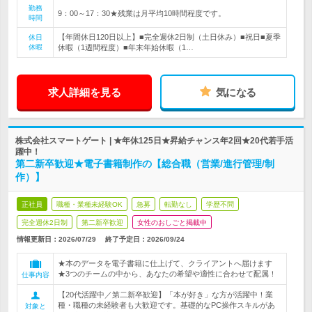
勤務
9：00～17：30★残業は月平均10時間程度です。
時間
【年間休日120日以上】■完全週休2日制（土日休み）■祝日■夏季
休日
休暇
休暇（1週間程度）■年末年始休暇（1…
求人詳細を見る
気になる
株式会社スマートゲート | ★年休125日★昇給チャンス年2回★20代若手活
躍中！
第二新卒歓迎★電子書籍制作の【総合職（営業/進行管理/制
作）】
正社員
職種・業種未経験OK
急募
転勤なし
学歴不問
完全週休2日制
第二新卒歓迎
女性のおしごと掲載中
情報更新日：2026/07/29
終了予定日：
2026/09/24
★本のデータを電子書籍に仕上げて、クライアントへ届けます
★3つのチームの中から、あなたの希望や適性に合わせて配属！
仕事内容
【20代活躍中／第二新卒歓迎】「本が好き」な方が活躍中！業
種・職種の未経験者も大歓迎です。基礎的なPC操作スキルがあ
対象と