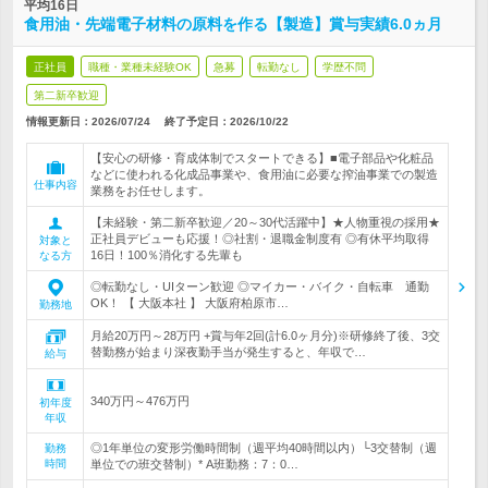
平均16日
食用油・先端電子材料の原料を作る【製造】賞与実績6.0ヵ月
正社員
職種・業種未経験OK
急募
転勤なし
学歴不問
第二新卒歓迎
情報更新日：2026/07/24
終了予定日：
2026/10/22
【安心の研修・育成体制でスタートできる】■電子部品や化粧品
などに使われる化成品事業や、食用油に必要な搾油事業での製造
仕事内容
業務をお任せします。
【未経験・第二新卒歓迎／20～30代活躍中】★人物重視の採用★
正社員デビューも応援！◎社割・退職金制度有 ◎有休平均取得
対象と
16日！100％消化する先輩も
なる方
◎転勤なし・UIターン歓迎 ◎マイカー・バイク・自転車 通勤
OK！ 【 大阪本社 】 大阪府柏原市…
勤務地
月給20万円～28万円 +賞与年2回(計6.0ヶ月分)※研修終了後、3交
替勤務が始まり深夜勤手当が発生すると、年収で…
給与
340万円～476万円
初年度
年収
◎1年単位の変形労働時間制（週平均40時間以内）└3交替制（週
勤務
時間
単位での班交替制）* A班勤務：7：0…