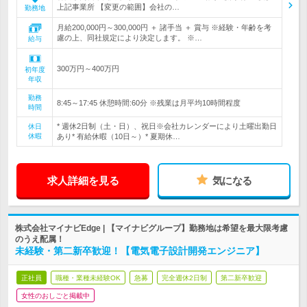
上記事業所 【変更の範囲】会社の…
勤務地
月給200,000円～300,000円 ＋ 諸手当 ＋ 賞与 ※経験・年齢を考
慮の上、同社規定により決定します。 ※…
給与
300万円～400万円
初年度
年収
勤務
8:45～17:45 休憩時間:60分 ※残業は月平均10時間程度
時間
* 週休2日制（土・日）、祝日※会社カレンダーにより土曜出勤日
休日
休暇
あり* 有給休暇（10日～）* 夏期休…
求人詳細を見る
気になる
株式会社マイナビEdge | 【マイナビグループ】勤務地は希望を最大限考慮
のうえ配属！
未経験・第二新卒歓迎！【電気電子設計開発エンジニア】
正社員
職種・業種未経験OK
急募
完全週休2日制
第二新卒歓迎
女性のおしごと掲載中