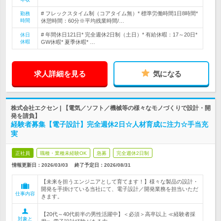
# フレックスタイム制（コアタイム無）* 標準労働時間1日8時間*
勤務
時間
休憩時間：60分※平均残業時間/…
# 年間休日121日* 完全週休2日制（土日）* 有給休暇：17～20日*
休日
休暇
GW休暇* 夏季休暇* …
求人詳細を見る
気になる
株式会社エクセン | 【電気／ソフト／機械等の様々なモノづくりで設計・開
発を請負】
経験者募集【電子設計】完全週休2日☆人材育成に注力☆手当充
実
正社員
職種・業種未経験OK
急募
完全週休2日制
情報更新日：2026/03/03
終了予定日：
2026/08/31
【未来を担うエンジニアとして育てます！】様々な製品の設計・
開発を手掛けている当社にて、電子設計／開発業務を担当いただ
仕事内容
きます。
【20代～40代前半の男性活躍中】＜必須＞高卒以上 ≪経験者採
対象と