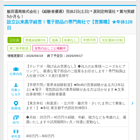
飯田通商株式会社 | 《経験者優遇》完休2日(土日)＊原則定時退社＊賞与実績
5か月も！
設立以来黒字経営！電子部品の専門商社で【営業職】★年休128
日
正社員
業種未経験OK
急募
転勤なし
学歴不問
完全週休2日制
第二新卒歓迎
女性のおしごと掲載中
情報更新日：2026/06/19
終了予定日：
2026/09/17
【テレアポ・飛び込み営業なし】◆法人のお客様へニーズをヒア
リングし、最適な電子部品のご提案をお任せします！専門知識は
仕事内容
入社後でOK！※直行直帰可
【学歴不問／業界未経験歓迎】■BtoBの営業経験がある方(1年以
上) ★電子・電気部品等の業界経験がある方は活かせます★文系
対象と
出身者9割！※経験者優遇
なる方
【東京本社（秋葉原）・立川市・藤沢市・さいたま市にて募集し
ます！】 ■本社 東京都千代田区外神田3…
勤務地
◆月給：25万円～40万円※経験、年齢、能力などを考慮の上、優
遇いたします※試用期間3ヶ月／待遇に変動なし
給与
400万円～800万円
初年度