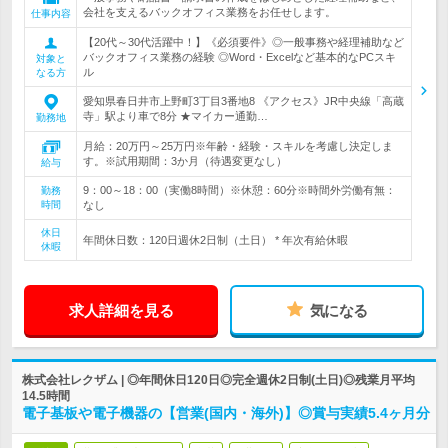
会社を支えるバックオフィス業務をお任せします。
仕事内容
【20代～30代活躍中！】《必須要件》◎一般事務や経理補助など
バックオフィス業務の経験 ◎Word・Excelなど基本的なPCスキ
対象と
ル
なる方
愛知県春日井市上野町3丁目3番地8 《アクセス》JR中央線「高蔵
寺」駅より車で8分 ★マイカー通勤…
勤務地
月給：20万円～25万円※年齢・経験・スキルを考慮し決定しま
す。※試用期間：3か月（待遇変更なし）
給与
9：00～18：00（実働8時間）※休憩：60分※時間外労働有無：
勤務
時間
なし
休日
年間休日数：120日週休2日制（土日） * 年次有給休暇
休暇
求人詳細を見る
気になる
株式会社レクザム | ◎年間休日120日◎完全週休2日制(土日)◎残業月平均
14.5時間
電子基板や電子機器の【営業(国内・海外)】◎賞与実績5.4ヶ月分