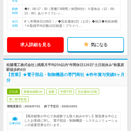
年収
◆9：00-17：30（実働7.5時間／休憩60分）※昼休み（12：00-
勤務
時間
13：00）あり※リフレッ…
# ＼年間休日128日！／◆完全週休2日（土日）◆祝日◆有給休暇
休日
休暇
└※取得平均日数12日程度！プライベ…
求人詳細を見る
気になる
松陽電工株式会社 | 残業月平均25h以内*年間休日126日*土日祝休み*秋葉原
駅徒歩約4分
【営業】★電子部品・制御機器の専門商社 ★昨年賞与実績9ヶ月
分
正社員
業種未経験OK
急募
学歴不問
完全週休2日制
第二新卒歓迎
情報更新日：2026/07/31
終了予定日：
2026/10/01
【既存顧客が中心で未経験でも取り組みやすい】製造業を中心と
したお客様に対し、電子部品・制御機器・システムソリューショ
仕事内容
ンの提案営業を行います。