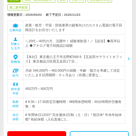
第二新卒歓迎
情報更新日：2026/06/02
終了予定日：
2026/11/23
産業・航空・宇宙・防衛業界の顧客向けのカスタム電源の電子回
路設計をお任せいたします
仕事内容
＼20代～40代の方、活躍中！ 経験者歓迎！／【必須】◆高卒以
対象と
上 ◆アナログ電子回路設計経験
なる方
【本社】 東京都八王子市北野町568-9 【五反田サテライトオフィ
ス】 東京都品川区西五反田1丁目…
勤務地
月給 346,000円～460,000円※経験・年齢・能力を考慮して決定
いたします試用期間：６ヶ月あり（待遇に変更な…
給与
450万円～600万円
初年度
年収
# 8:30～17:30所定労働時間：8時間休憩時間：60分時間外労働有
勤務
時間
無：有
# 年間休日120日* 完全週休2日制（土・日）* 祝日休* 年末年始休
休日
休暇
暇* 有給休暇（入社直後に1…