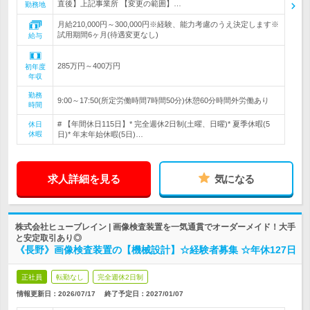
直後】上記事業所 【変更の範囲】…
勤務地
月給210,000円～300,000円※経験、能力考慮のうえ決定します※
試用期間6ヶ月(待遇変更なし)
給与
285万円～400万円
初年度
年収
勤務
9:00～17:50(所定労働時間7時間50分)休憩60分時間外労働あり
時間
# 【年間休日115日】* 完全週休2日制(土曜、日曜)* 夏季休暇(5
休日
休暇
日)* 年末年始休暇(5日)…
求人詳細を見る
気になる
株式会社ヒューブレイン | 画像検査装置を一気通貫でオーダーメイド！大手
と安定取引あり◎
《長野》画像検査装置の【機械設計】☆経験者募集 ☆年休127日
正社員
転勤なし
完全週休2日制
情報更新日：2026/07/17
終了予定日：
2027/01/07