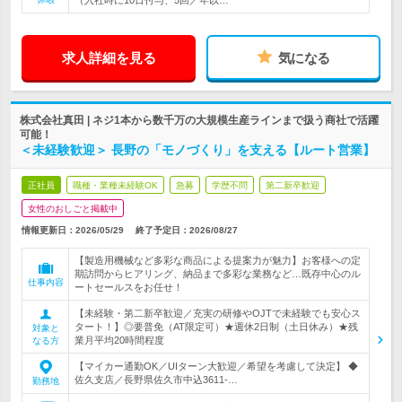
（入社時に10日付与、5回／年以…
求人詳細を見る
気になる
株式会社真田 | ネジ1本から数千万の大規模生産ラインまで扱う商社で活躍
可能！
＜未経験歓迎＞ 長野の「モノづくり」を支える【ルート営業】
正社員
職種・業種未経験OK
急募
学歴不問
第二新卒歓迎
女性のおしごと掲載中
情報更新日：2026/05/29
終了予定日：
2026/08/27
【製造用機械など多彩な商品による提案力が魅力】お客様への定
期訪問からヒアリング、納品まで多彩な業務など…既存中心のル
仕事内容
ートセールスをお任せ！
【未経験・第二新卒歓迎／充実の研修やOJTで未経験でも安心ス
タート！】◎要普免（AT限定可）★週休2日制（土日休み）★残
対象と
業月平均20時間程度
なる方
【マイカー通勤OK／UIターン大歓迎／希望を考慮して決定】 ◆
佐久支店／長野県佐久市中込3611-…
勤務地