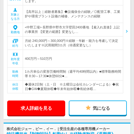
します。
【高卒以上｜経験者募集】◆設備保全の経験／◎配管工事、工業
対象と
炉や環境プラント設備の補修、メンテナンスの経験
なる方
<中野工場> 長野県中野市大字壁田2400番地 【雇入れ直後】上記
の事業所 【変更の範囲】変更なし…
勤務地
月給 240,000円～300,000円※経験・年齢・能力を考慮して決定
いたします※試用期間3カ月（待遇変更なし）
給与
400万円～510万円
初年度
年収
1カ月単位の変形労働時間制（週平均40時間以内）■標準勤務時間
勤務
時間
帯 8:30～17:30■休憩60分■…
◆週休2日制（土・日 ※土曜日は会社カレンダーによる）◆祝
休日
休暇
日◆GW◆夏期休暇◆年末年始休暇◆有給休暇…
求人詳細を見る
気になる
株式会社ジェー．ピー．イー． | 受注生産の各種専用機メーカー