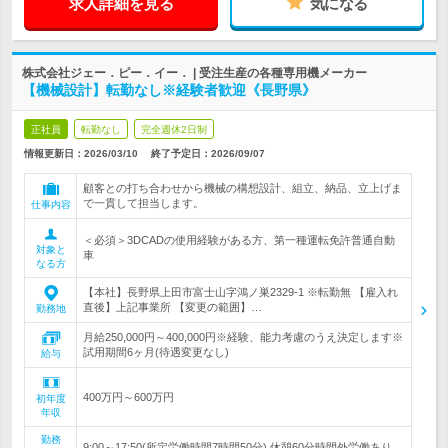
求人詳細を見る
気になる
株式会社ジェー．ピー．イー． | 受注生産の各種専用機メーカー
【機械設計】転勤なし※経験者歓迎《長野県》
正社員
転勤なし
完全週休2日制
情報更新日：2026/03/10
終了予定日：
2026/09/07
顧客との打ち合わせから機械の構想設計、組立、納品、立上げま
で一貫して担当します。
仕事内容
＜必須＞3DCADの使用経験がある方、第一種運転免許普通自動
対象と
車
なる方
【本社】長野県上田市富士山字鴻ノ巣2329-1 ※転勤無 【雇入れ
直後】上記事業所 【変更の範囲】…
勤務地
月給250,000円～400,000円※経験、能力考慮のうえ決定します※
試用期間6ヶ月(待遇変更なし)
給与
400万円～600万円
初年度
年収
勤務
9:00～17:50(所定労働時間7時間50分) 休憩60分時間外労働あり