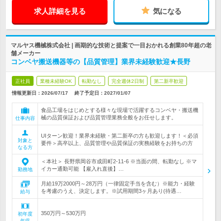
求人詳細を見る
気になる
マルヤス機械株式会社 | 画期的な技術と提案で一目おかれる創業80年超の老
舗メーカー
コンベヤ搬送機器等の【品質管理】業界未経験歓迎★長野
正社員
業種未経験OK
転勤なし
完全週休2日制
第二新卒歓迎
情報更新日：2026/07/17
終了予定日：
2027/01/07
食品工場をはじめとする様々な現場で活躍するコンベヤ・搬送機
械の品質保証および品質管理業務全般をお任せします。
仕事内容
UIターン歓迎！業界未経験・第二新卒の方も歓迎します！＜必須
対象と
要件＞高卒以上、品質管理や品質保証の実務経験をお持ちの方
なる方
＜本社＞ 長野県岡谷市成田町2-11-6 ※当面の間、転勤なし ※マ
イカー通勤可能 【雇入れ直後】…
勤務地
月給19万2000円～28万円（一律固定手当を含む）※能力・経験
を考慮のうえ、決定します。※試用期間3ヶ月あり(待遇…
給与
350万円～530万円
初年度
年収