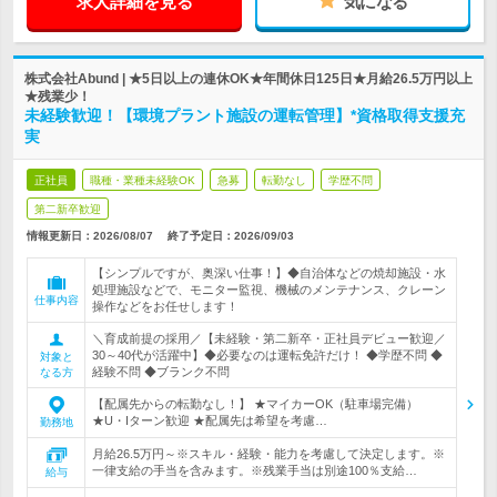
求人詳細を見る
気になる
株式会社Abund | ★5日以上の連休OK★年間休日125日★月給26.5万円以上
★残業少！
未経験歓迎！【環境プラント施設の運転管理】*資格取得支援充
実
正社員
職種・業種未経験OK
急募
転勤なし
学歴不問
第二新卒歓迎
情報更新日：2026/08/07
終了予定日：
2026/09/03
【シンプルですが、奥深い仕事！】◆自治体などの焼却施設・水
処理施設などで、モニター監視、機械のメンテナンス、クレーン
仕事内容
操作などをお任せします！
＼育成前提の採用／【未経験・第二新卒・正社員デビュー歓迎／
30～40代が活躍中】◆必要なのは運転免許だけ！ ◆学歴不問 ◆
対象と
経験不問 ◆ブランク不問
なる方
【配属先からの転勤なし！】 ★マイカーOK（駐車場完備）
★U・Iターン歓迎 ★配属先は希望を考慮…
勤務地
月給26.5万円～※スキル・経験・能力を考慮して決定します。※
一律支給の手当を含みます。※残業手当は別途100％支給…
給与