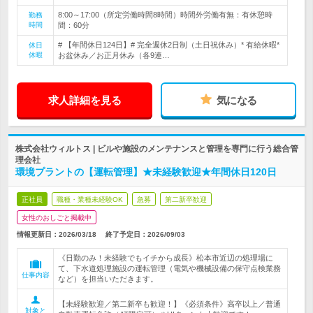
8:00～17:00（所定労働時間8時間）時間外労働有無：有休憩時
勤務
時間
間：60分
# 【年間休日124日】# 完全週休2日制（土日祝休み）* 有給休暇*
休日
休暇
お盆休み／お正月休み（各9連…
求人詳細を見る
気になる
株式会社ウィルトス | ビルや施設のメンテナンスと管理を専門に行う総合管
理会社
環境プラントの【運転管理】★未経験歓迎★年間休日120日
正社員
職種・業種未経験OK
急募
第二新卒歓迎
女性のおしごと掲載中
情報更新日：2026/03/18
終了予定日：
2026/09/03
《日勤のみ！未経験でもイチから成長》松本市近辺の処理場に
て、下水道処理施設の運転管理（電気や機械設備の保守点検業務
仕事内容
など）を担当いただきます。
【未経験歓迎／第二新卒も歓迎！】《必須条件》高卒以上／普通
対象と