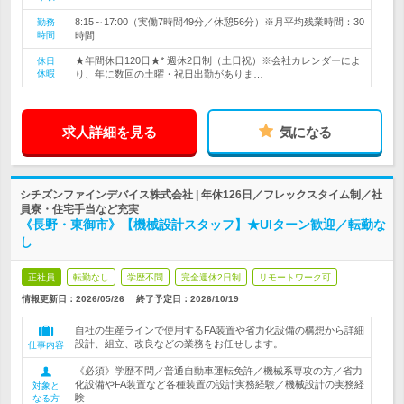
8:15～17:00（実働7時間49分／休憩56分）※月平均残業時間：30
勤務
時間
時間
★年間休日120日★* 週休2日制（土日祝）※会社カレンダーによ
休日
休暇
り、年に数回の土曜・祝日出勤がありま…
求人詳細を見る
気になる
シチズンファインデバイス株式会社 | 年休126日／フレックスタイム制／社
員寮・住宅手当など充実
《長野・東御市》【機械設計スタッフ】★UIターン歓迎／転勤な
し
正社員
転勤なし
学歴不問
完全週休2日制
リモートワーク可
情報更新日：2026/05/26
終了予定日：
2026/10/19
自社の生産ラインで使用するFA装置や省力化設備の構想から詳細
設計、組立、改良などの業務をお任せします。
仕事内容
《必須》学歴不問／普通自動車運転免許／機械系専攻の方／省力
化設備やFA装置など各種装置の設計実務経験／機械設計の実務経
対象と
験
なる方