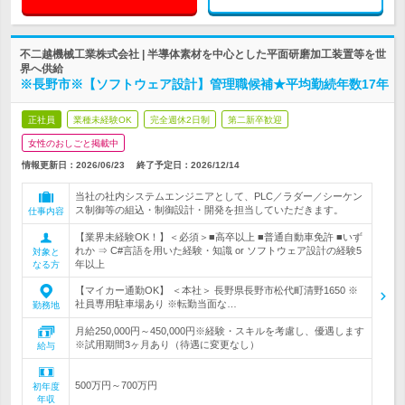
不二越機械工業株式会社 | 半導体素材を中心とした平面研磨加工装置等を世
界へ供給
※長野市※【ソフトウェア設計】管理職候補★平均勤続年数17年
正社員
業種未経験OK
完全週休2日制
第二新卒歓迎
女性のおしごと掲載中
情報更新日：2026/06/23
終了予定日：
2026/12/14
当社の社内システムエンジニアとして、PLC／ラダー／シーケン
ス制御等の組込・制御設計・開発を担当していただきます。
仕事内容
【業界未経験OK！】＜必須＞■高卒以上 ■普通自動車免許 ■いず
れか ⇒ C#言語を用いた経験・知識 or ソフトウェア設計の経験5
対象と
年以上
なる方
【マイカー通勤OK】 ＜本社＞ 長野県長野市松代町清野1650 ※
社員専用駐車場あり ※転勤当面な…
勤務地
月給250,000円～450,000円※経験・スキルを考慮し、優遇します
※試用期間3ヶ月あり（待遇に変更なし）
給与
500万円～700万円
初年度
年収