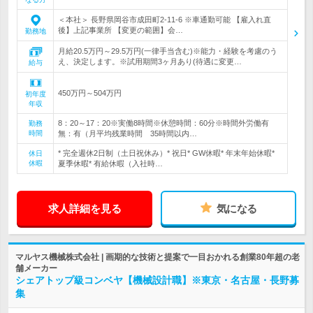
＜本社＞ 長野県岡谷市成田町2-11-6 ※車通勤可能 【雇入れ直
後】上記事業所 【変更の範囲】会…
勤務地
月給20.5万円～29.5万円(一律手当含む)※能力・経験を考慮のう
え、決定します。※試用期間3ヶ月あり(待遇に変更…
給与
450万円～504万円
初年度
年収
8：20～17：20※実働8時間※休憩時間：60分※時間外労働有
勤務
時間
無：有（月平均残業時間 35時間以内…
* 完全週休2日制（土日祝休み）* 祝日* GW休暇* 年末年始休暇*
休日
休暇
夏季休暇* 有給休暇（入社時…
求人詳細を見る
気になる
マルヤス機械株式会社 | 画期的な技術と提案で一目おかれる創業80年超の老
舗メーカー
シェアトップ級コンベヤ【機械設計職】※東京・名古屋・長野募
集