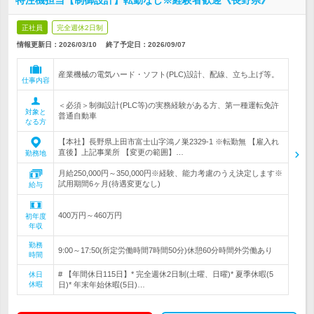
特注機担当【制御設計】転勤なし※経験者歓迎《長野県》
正社員
完全週休2日制
情報更新日：2026/03/10
終了予定日：
2026/09/07
産業機械の電気ハード・ソフト(PLC)設計、配線、立ち上げ等。
仕事内容
＜必須＞制御設計(PLC等)の実務経験がある方、第一種運転免許
対象と
普通自動車
なる方
【本社】長野県上田市富士山字鴻ノ巣2329-1 ※転勤無 【雇入れ
直後】上記事業所 【変更の範囲】…
勤務地
月給250,000円～350,000円※経験、能力考慮のうえ決定します※
試用期間6ヶ月(待遇変更なし)
給与
400万円～460万円
初年度
年収
勤務
9:00～17:50(所定労働時間7時間50分)休憩60分時間外労働あり
時間
# 【年間休日115日】* 完全週休2日制(土曜、日曜)* 夏季休暇(5
休日
休暇
日)* 年末年始休暇(5日)…