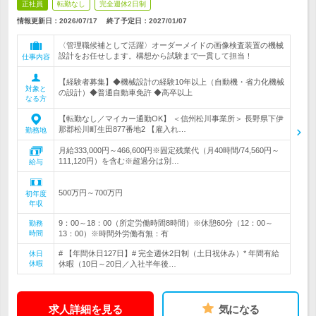
正社員
転勤なし
完全週休2日制
情報更新日：2026/07/17
終了予定日：
2027/01/07
〈管理職候補として活躍〉オーダーメイドの画像検査装置の機械
設計をお任せします。構想から試験まで一貫して担当！
仕事内容
【経験者募集】◆機械設計の経験10年以上（自動機・省力化機械
対象と
の設計）◆普通自動車免許 ◆高卒以上
なる方
【転勤なし／マイカー通勤OK】 ＜信州松川事業所＞ 長野県下伊
那郡松川町生田877番地2 【雇入れ…
勤務地
月給333,000円～466,600円※固定残業代（月40時間/74,560円～
111,120円）を含む※超過分は別…
給与
500万円～700万円
初年度
年収
9：00～18：00（所定労働時間8時間）※休憩60分（12：00～
勤務
時間
13：00）※時間外労働有無：有
# 【年間休日127日】# 完全週休2日制（土日祝休み）* 年間有給
休日
休暇
休暇（10日～20日／入社半年後…
求人詳細を見る
気になる