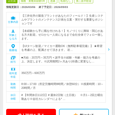
正社員
職種・業種未経験OK
急募
転勤なし
第二新卒歓迎
情報更新日：2026/03/06
終了予定日：
2026/09/03
【三井化学の製造プラントがあなたのフィールド！】生産システ
ムやプラントのメンテナンス計画を立案・実行する重要なポジシ
仕事内容
ョンです
【未経験から手に職を付けれる！】モノづくりに興味・関心があ
る方大歓迎。ゼロから一人前になるまで会社全体でフォロー致し
対象と
ます。
なる方
【UIターン歓迎／マイカー通勤OK（無料駐車場完備）】 ★希望
を考慮の上、配属させて頂きます。 岩…
勤務地
■月給：20万円～35万円 + 諸手当※経験・年齢・能力を考慮の
上、決定します。※試用期間2ヶ月あり(待遇に変更なし…
給与
350万円～600万円
初年度
年収
8:00～17:00（所定労働時間8時間／休憩60分）※残業時間：10～
勤務
時間
20時間／月
# 【年間休日112日】# 週休2日制（土日祝） ※月1～2回土曜出
休日
休暇
勤あり※会社カレンダーによる* …