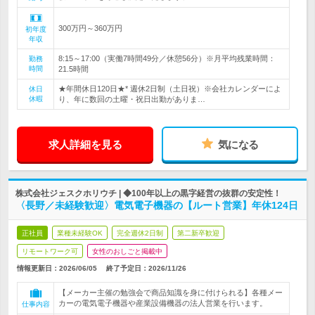
300万円～360万円
初年度
年収
8:15～17:00（実働7時間49分／休憩56分）※月平均残業時間：
勤務
時間
21.5時間
★年間休日120日★* 週休2日制（土日祝）※会社カレンダーによ
休日
休暇
り、年に数回の土曜・祝日出勤がありま…
求人詳細を見る
気になる
株式会社ジェスクホリウチ | ◆100年以上の黒字経営の抜群の安定性！
〈長野／未経験歓迎〉電気電子機器の【ルート営業】年休124日
正社員
業種未経験OK
完全週休2日制
第二新卒歓迎
リモートワーク可
女性のおしごと掲載中
情報更新日：2026/06/05
終了予定日：
2026/11/26
【メーカー主催の勉強会で商品知識を身に付けられる】各種メー
カーの電気電子機器や産業設備機器の法人営業を行います。
仕事内容