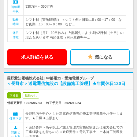
330万円～350万円
初年度
年収
シフト制（実働8時間） ＜シフト例＞日勤…8：00～17：00 な
勤務
時間
ど夜勤…16：00～8：00 など…
シフト制（月7～10日休み）┗配属先により週休2日制（土日）の
休日
休暇
場合もあります 有給休暇（有休取得率平…
求人詳細を見る
気になる
長野愛知電機株式会社 | 中部電力・愛知電機グループ
＜長野市＞送電通信施設の【設備施工管理】★年間休日120日
正社員
転勤なし
情報更新日：2026/07/03
終了予定日：
2026/12/24
長野県内を中心とした送電通信施設の施工管理業務をお任せしま
す。★日帰り出張あり
仕事内容
＜必須要件＞高卒以上／施工管理の実務経験または電力会社での
工事経験をお持ちの方＜歓迎要件＞電気工事士、土木施工管理技
対象と
士の資格
なる方