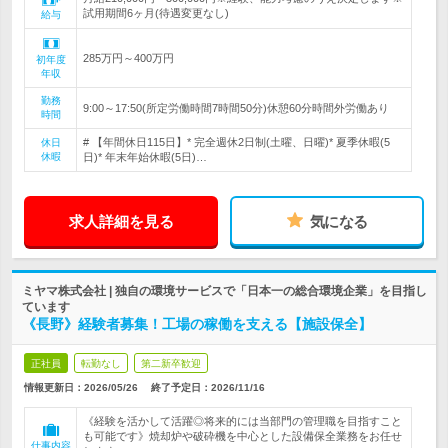
試用期間6ヶ月(待遇変更なし)
給与
285万円～400万円
初年度
年収
勤務
9:00～17:50(所定労働時間7時間50分)休憩60分時間外労働あり
時間
# 【年間休日115日】* 完全週休2日制(土曜、日曜)* 夏季休暇(5
休日
休暇
日)* 年末年始休暇(5日)…
求人詳細を見る
気になる
ミヤマ株式会社 | 独自の環境サービスで「日本一の総合環境企業」を目指し
ています
《長野》経験者募集！工場の稼働を支える【施設保全】
正社員
転勤なし
第二新卒歓迎
情報更新日：2026/05/26
終了予定日：
2026/11/16
《経験を活かして活躍◎将来的には当部門の管理職を目指すこと
も可能です》焼却炉や破砕機を中心とした設備保全業務をお任せ
仕事内容