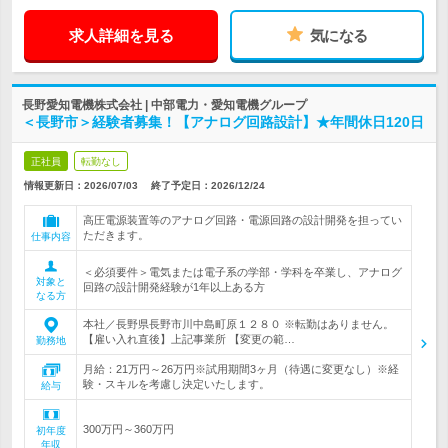
求人詳細を見る
気になる
長野愛知電機株式会社 | 中部電力・愛知電機グループ
＜長野市＞経験者募集！【アナログ回路設計】★年間休日120日
正社員
転勤なし
情報更新日：2026/07/03
終了予定日：
2026/12/24
高圧電源装置等のアナログ回路・電源回路の設計開発を担ってい
ただきます。
仕事内容
＜必須要件＞電気または電子系の学部・学科を卒業し、アナログ
対象と
回路の設計開発経験が1年以上ある方
なる方
本社／長野県長野市川中島町原１２８０ ※転勤はありません。
【雇い入れ直後】上記事業所 【変更の範…
勤務地
月給：21万円～26万円※試用期間3ヶ月（待遇に変更なし）※経
験・スキルを考慮し決定いたします。
給与
300万円～360万円
初年度
年収