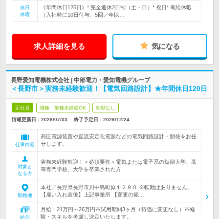
《年間休日125日》* 完全週休2日制（土・日）* 祝日* 有給休暇
休日
休暇
（入社時に10日付与、5回／年以…
求人詳細を見る
気になる
長野愛知電機株式会社 | 中部電力・愛知電機グループ
＜長野市＞実務未経験歓迎！【電気回路設計】★年間休日120日
正社員
職種・業種未経験OK
転勤なし
情報更新日：2026/07/03
終了予定日：
2026/12/24
高圧電源装置や直流安定化電源などの電気回路設計・開発をお任
せします。
仕事内容
実務未経験歓迎！＜必須要件＞電気または電子系の短期大学、高
対象と
等専門学校、大学を卒業された方
なる方
本社／長野県長野市川中島町原１２８０ ※転勤はありません。
【雇い入れ直後】上記事業所 【変更の範…
勤務地
月給：21万円～26万円※試用期間3ヶ月（待遇に変更なし）※経
験・スキルを考慮し決定いたします。
給与