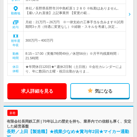
本社／長野県長野市川中島町原１２８０ ※転勤はありません。
【雇い入れ直後】上記事業所 【変更の範…
勤務地
月給：21万円～26万円 ※一律支給の工事手当を含みます※試用
期間3ヶ月（待遇に変更なし）※経験・スキルを考慮し決定…
給与
300万円～400万円
初年度
年収
8:15～17:00（実働7時間49分／休憩56分）※月平均残業時間：
勤務
時間
21.5時間
★年間休日120日★* 週休2日制（土日祝）※会社カレンダーによ
休日
休暇
り、年に数回の土曜・祝日出勤がありま…
求人詳細を見る
気になる
新着
有限会社長岡鉄工所 | 70年以上の歴史を持ち、業界内での信頼も厚く、安定
した経営基盤
長野／上田【製造職】★残業少なめ★賞与年2回★マイカー通勤