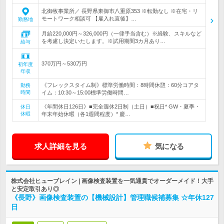
北御牧事業所／ 長野県東御市八重原353 ※転勤なし ※在宅・リ
モートワーク相談可 【雇入れ直後】…
勤務地
月給220,000円～326,000円（一律手当含む）※経験、スキルなど
を考慮し決定いたします。※試用期間3カ月あり…
給与
370万円～530万円
初年度
年収
《フレックスタイム制》標準労働時間：8時間休憩：60分コアタ
勤務
時間
イム：10:30～15:00標準労働時間…
《年間休日126日》■完全週休2日制（土日）■祝日* GW・夏季・
休日
休暇
年末年始休暇（各1週間程度）* 慶…
求人詳細を見る
気になる
株式会社ヒューブレイン | 画像検査装置を一気通貫でオーダーメイド！大手
と安定取引あり◎
《長野》画像検査装置の【機械設計】管理職候補募集 ☆年休127
日