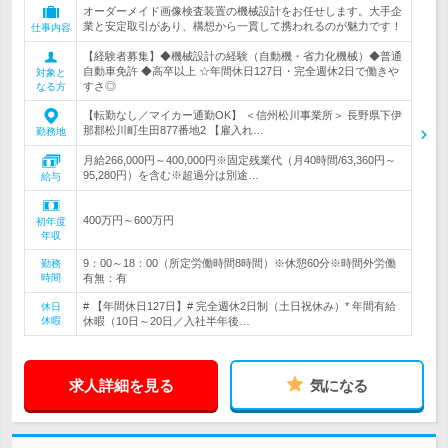
オーダーメイド画像検査装置の機械設計をお任せします。大手企
業と安定取引があり、構想から一貫して携われるのが魅力です！
仕事内容
【経験者募集】◆機械設計の経験（自動機・省力化機械）◆普通
自動車免許 ◆高卒以上 ☆年間休日127日・完全週休2日で働きや
対象と
すさ◎
なる方
【転勤なし／マイカー通勤OK】 ＜信州松川事業所＞ 長野県下伊
那郡松川町生田877番地2 【雇入れ…
勤務地
月給266,000円～400,000円※固定残業代（月40時間/63,360円～
95,280円）を含む※超過分は別途…
給与
400万円～600万円
初年度
年収
9：00～18：00（所定労働時間8時間）※休憩60分※時間外労働
勤務
時間
有無：有
# 【年間休日127日】# 完全週休2日制（土日祝休み）* 年間有給
休日
休暇
休暇（10日～20日／入社半年後…
求人詳細を見る
気になる