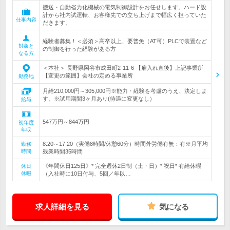
搬送・自動省力化機械の電気制御設計をお任せします。ハード設
計から社内試運転、お客様先での立ち上げまで幅広く担っていた
仕事内容
だきます。
経験者募集！＜必須＞高卒以上、要普免（AT可）PLCで装置など
対象と
の制御を行った経験がある方
なる方
＜本社＞ 長野県岡谷市成田町2-11-6 【雇入れ直後】上記事業所
【変更の範囲】会社の定める事業所
勤務地
月給210,000円～305,000円※能力・経験を考慮のうえ、決定しま
す。※試用期間3ヶ月あり(待遇に変更なし）
給与
547万円～844万円
初年度
年収
8:20～17:20（実働8時間/休憩60分）時間外労働有無：有※月平均
勤務
時間
残業時間35時間
《年間休日125日》* 完全週休2日制（土・日）* 祝日* 有給休暇
休日
休暇
（入社時に10日付与、5回／年以…
求人詳細を見る
気になる