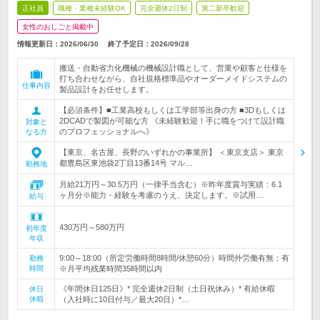
正社員
職種・業種未経験OK
完全週休2日制
第二新卒歓迎
女性のおしごと掲載中
情報更新日：2026/06/30
終了予定日：
2026/09/28
搬送・自動省力化機械の機械設計職として、営業や顧客と仕様を
打ち合わせながら、自社規格標準品やオーダーメイドシステムの
仕事内容
製品設計をお任せします。
【必須条件】■工業高校もしくは工学部等出身の方 ■3Dもしくは
2DCADで製図が可能な方 《未経験歓迎！手に職をつけて設計職
対象と
のプロフェッショナルへ》
なる方
【東京、名古屋、長野のいずれかの事業所】 ＜東京支店＞ 東京
都豊島区東池袋2丁目13番14号 マル…
勤務地
月給21万円～30.5万円（一律手当含む）※昨年度賞与実績：6.1
ヶ月分※能力・経験を考慮のうえ、決定します。※試用…
給与
430万円～580万円
初年度
年収
9:00～18:00（所定労働時間8時間/休憩60分）時間外労働有無：有
勤務
時間
※月平均残業時間35時間以内
《年間休日125日》* 完全週休2日制（土日祝休み）* 有給休暇
休日
休暇
（入社時に10日付与／最大20日）*…