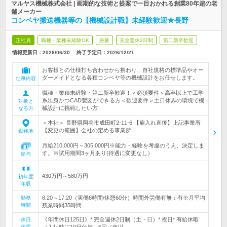
マルヤス機械株式会社 | 画期的な技術と提案で一目おかれる創業80年超の老
舗メーカー
コンベヤ搬送機器等の【機械設計職】未経験歓迎★長野
正社員
職種・業種未経験OK
急募
完全週休2日制
第二新卒歓迎
情報更新日：2026/06/30
終了予定日：
2026/12/21
お客様との仕様打ち合わせから携わり、自社規格の標準品やオー
ダーメイドとなる各種コンベヤ等の機械設計をお任せします。
仕事内容
職種・業種未経験・第二新卒歓迎！＜必須要件＞高卒以上で工学
系出身かつCAD製図ができる方＜歓迎要件＞土日休みの環境で機
対象と
械設計に挑戦したい方
なる方
＜本社＞ 長野県岡谷市成田町2-11-6 【雇入れ直後】上記事業所
【変更の範囲】会社の定める事業所
勤務地
月給210,000円～305,000円※能力・経験を考慮のうえ、決定しま
す。※試用期間3ヶ月あり(待遇に変更なし）
給与
430万円～580万円
初年度
年収
8:20～17:20（実働8時間/休憩60分）時間外労働有無：有※月平均
勤務
時間
残業時間35時間
《年間休日125日》* 完全週休2日制（土・日）* 祝日* 有給休暇
休日
休暇