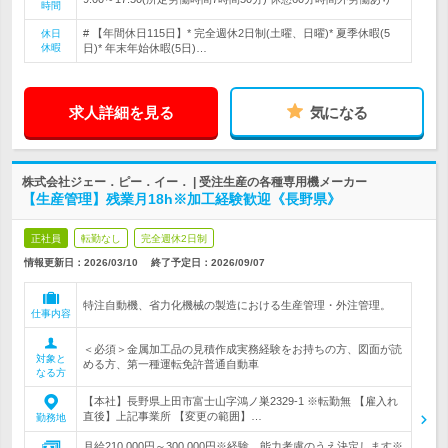
時間
# 【年間休日115日】* 完全週休2日制(土曜、日曜)* 夏季休暇(5
休日
休暇
日)* 年末年始休暇(5日)…
求人詳細を見る
気になる
株式会社ジェー．ピー．イー． | 受注生産の各種専用機メーカー
【生産管理】残業月18h※加工経験歓迎《長野県》
正社員
転勤なし
完全週休2日制
情報更新日：2026/03/10
終了予定日：
2026/09/07
特注自動機、省力化機械の製造における生産管理・外注管理。
仕事内容
＜必須＞金属加工品の見積作成実務経験をお持ちの方、図面が読
対象と
める方、第一種運転免許普通自動車
なる方
【本社】長野県上田市富士山字鴻ノ巣2329-1 ※転勤無 【雇入れ
直後】上記事業所 【変更の範囲】…
勤務地
月給210,000円～300,000円※経験、能力考慮のうえ決定します※