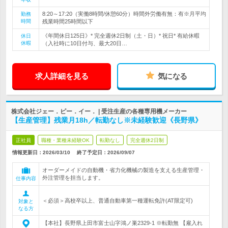
8:20～17:20（実働8時間/休憩60分）時間外労働有無：有※月平均
勤務
時間
残業時間25時間以下
《年間休日125日》* 完全週休2日制（土・日）* 祝日* 有給休暇
休日
休暇
（入社時に10日付与、最大20日…
求人詳細を見る
気になる
株式会社ジェー．ピー．イー． | 受注生産の各種専用機メーカー
【生産管理】残業月18h／転勤なし※未経験歓迎《長野県》
正社員
職種・業種未経験OK
転勤なし
完全週休2日制
情報更新日：2026/03/10
終了予定日：
2026/09/07
オーダーメイドの自動機・省力化機械の製造を支える生産管理・
外注管理を担当します。
仕事内容
＜必須＞高校卒以上、普通自動車第一種運転免許(AT限定可)
対象と
なる方
【本社】長野県上田市富士山字鴻ノ巣2329-1 ※転勤無 【雇入れ