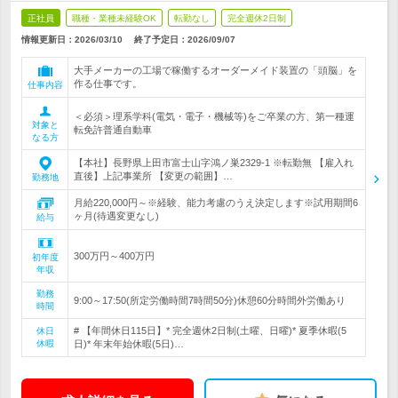
正社員
職種・業種未経験OK
転勤なし
完全週休2日制
情報更新日：2026/03/10
終了予定日：
2026/09/07
大手メーカーの工場で稼働するオーダーメイド装置の「頭脳」を
作る仕事です。
仕事内容
＜必須＞理系学科(電気・電子・機械等)をご卒業の方、第一種運
対象と
転免許普通自動車
なる方
【本社】長野県上田市富士山字鴻ノ巣2329-1 ※転勤無 【雇入れ
直後】上記事業所 【変更の範囲】…
勤務地
月給220,000円～※経験、能力考慮のうえ決定します※試用期間6
ヶ月(待遇変更なし)
給与
300万円～400万円
初年度
年収
勤務
9:00～17:50(所定労働時間7時間50分)休憩60分時間外労働あり
時間
# 【年間休日115日】* 完全週休2日制(土曜、日曜)* 夏季休暇(5
休日
休暇
日)* 年末年始休暇(5日)…