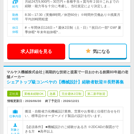
月給24万9,900円～30万円＋各種手当＋賞与年２回※これまでの
経験・能力等を十分に考慮し、当社規定により決定しま…
給与
8:30～17:30（実働8時間／休憩60分）※時間外労働あり※残業月
勤務
時間
平均20時間程度
# ＜年間休日116日＞* 週休2日制（土・日）* 祝日の一部* GW* 夏
休日
休暇
季休暇* 年末年始休暇*…
求人詳細を見る
気になる
マルヤス機械株式会社 | 画期的な技術と提案で一目おかれる創業80年超の老
舗メーカー
シェアトップ級コンベヤの【機械設計】経験者歓迎※長野募集
正社員
業種未経験OK
急募
完全週休2日制
第二新卒歓迎
情報更新日：2026/06/30
終了予定日：
2026/12/21
搬送・自動省力化機械設計業務。営業やお客様と仕様打合せを行
い、標準品やオーダーメイド製品の設計を行います。
仕事内容
【必須条件】 ■機械設計のご経験がある方 ※2DCADの製図がで
対象と
きる方 ■高卒以上
なる方