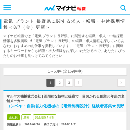
電気 プラント 長野県に関する求人・転職・中途採用情
報＜8/7（金）更新＞
マイナビ転職では「電気 プラント 長野県」に関連する転職・求人・中途採用
情報を多数掲載中!「電気 プラント 長野県」の転職・求人情報を探しているあ
なたにおすすめのお仕事を掲載しています。「電気 プラント 長野県」に関連
するキーワードからも転職・求人情報をお探しいただけるので、あなたにぴっ
たりのお仕事を見つけてみてください!
1～50件 (全169件中)
1
2
3
4
マルヤス機械株式会社 | 画期的な技術と提案で一目おかれる創業80年超の老
舗メーカー
コンベヤ・自動省力化機械の【電気制御設計】経験者募集★長野
正社員
急募
完全週休2日制
情報更新日：2026/06/30
終了予定日：
2026/12/21