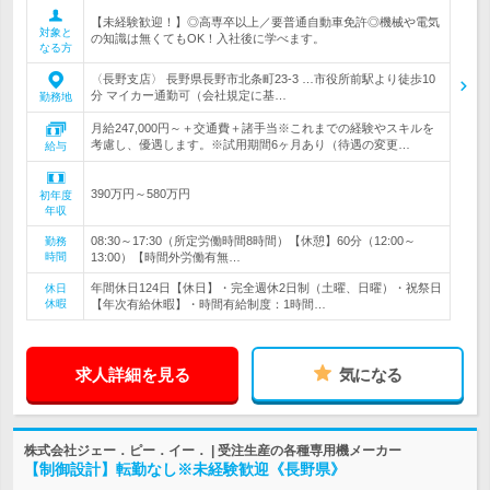
【未経験歓迎！】◎高専卒以上／要普通自動車免許◎機械や電気
対象と
の知識は無くてもOK！入社後に学べます。
なる方
〈長野支店〉 長野県長野市北条町23-3 …市役所前駅より徒歩10
分 マイカー通勤可（会社規定に基…
勤務地
月給247,000円～＋交通費＋諸手当※これまでの経験やスキルを
考慮し、優遇します。※試用期間6ヶ月あり（待遇の変更…
給与
390万円～580万円
初年度
年収
08:30～17:30（所定労働時間8時間）【休憩】60分（12:00～
勤務
時間
13:00）【時間外労働有無…
年間休日124日【休日】・完全週休2日制（土曜、日曜）・祝祭日
休日
休暇
【年次有給休暇】・時間有給制度：1時間…
求人詳細を見る
気になる
株式会社ジェー．ピー．イー． | 受注生産の各種専用機メーカー
【制御設計】転勤なし※未経験歓迎《長野県》