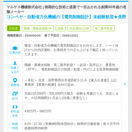
マルヤス機械株式会社 | 画期的な技術と提案で一目おかれる創業80年超の老
舗メーカー
コンベヤ・自動省力化機械の【電気制御設計】未経験歓迎★長野
正社員
職種・業種未経験OK
急募
完全週休2日制
第二新卒歓迎
情報更新日：2026/06/30
終了予定日：
2026/12/21
搬送・自動省力化機械の電気制御設計をお任せします。ハード設
計から社内試運転、お客様先での立ち上げまで幅広く担っていた
仕事内容
だきます。
職種・業種未経験・第二新卒歓迎！＜必須＞高卒以上、要普免
対象と
（AT可）、電気制御設計の知識＜歓迎＞PLCによる装置制御経験
なる方
＜本社＞ 住所：長野県岡谷市成田町2-11-6 【雇入れ直後】上記
事業所 【変更の範囲】会社の定め…
勤務地
月給210,000円～305,000円※能力・経験を考慮のうえ、決定しま
す。※試用期間3ヶ月あり(待遇に変更なし）
給与
430万円～580万円
初年度
年収
8:20～17:20（実働8時間/休憩60分）時間外労働有無：有※月平均
勤務
時間
残業時間35時間