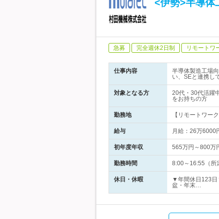
<伊勢>半導
急募
完全週休2日制
リモートワ
仕事内容
半導体製造工場向
い、SEと連携し
対象となる方
20代・30代活
をお持ちの方
勤務地
【リモートワーク実
給与
月給：26万60
初年度年収
565万円～800万
勤務時間
8:00～16:5
休日・休暇
▼年間休日123
盆・年末…