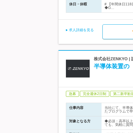
休日・休暇
# 【年間休日11
◆G…
求人詳細を見る
株式会社ZENKYO 
半導体装置の【
急募
完全週休2日制
第二新卒歓
仕事内容
当社にて、半導体
たプログラムで早
対象となる方
◆必須：高卒以上
ても、気軽に質問