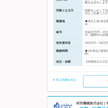
般をお任せします
対象となる方
経験をいかして活
ぜひご応募くださ
勤務地
◆埼玉工場 埼玉
め…
給与
月給25万円～4
月（期間中の待遇
初年度年収
450万円～700万
勤務時間
◆1年単位の変形労
時…
休日・休暇
【年間休日117日
求人詳細を見る
村田機械株式会社 |