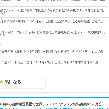
。
躍できます！＜必須要件＞電気設計の経験がある方の募集です。興味のある方は
い！
県北葛飾郡杉戸町本郷638-1 【雇入れ直後】上記事業所 【変更の範囲】会社の定
5万円 ※経験・年齢・スキルなどを考慮の上で最終決定いたします。 ※試用期間6ヶ
に変…
円
働時間制（週平均40時間以内）≪標準的な勤務時間≫8:00～17:00（所定労働
】* 週休2日制（土日祝日）※11月～3月は土曜出勤あり * 年末年始休暇 * 夏…
気になる
 半導体の自動輸送装置で世界シェアTOPクラス／賞与実績6.9ヶ月分