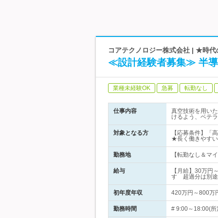
コアテクノロジー株式会社 | ★
≪設計経験者募集≫ 半導
業種未経験OK
急募
転勤なし
仕事内容
真空技術を用いた
けるよう、ベテラ
対象となる方
【応募条件】「高
★長く働きやすい
勤務地
【転勤なし＆マイカ
給与
【月給】30万円
す 超過分は別途
初年度年収
420万円～800万
勤務時間
# 9:00～18