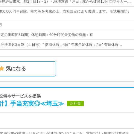
県戸田市氷川町2丁目17－27 ・JR埼京線「戸田」駅から徒歩15分 ◎マイカー…
円～400,000円※経験、能力等を考慮の上、当社規定により優遇します。※試用期間3
円
30（所定労働時間8時間）休憩時間：60分時間外労働の有無：有
日* 完全週休2日制（土日祝）* 夏期休暇：4日* 年末年始休暇：7日* 有給休暇…
気になる
械設備やサービスを提供
計】手当充実◎≪埼玉≫
正社員
製造設備や環境・リサイクル関連設備などにおける、電気設計・制御設計業務全