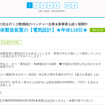
…
1
2
3
4
5
21
1件〜50件（全1020件中）
時代の先を行く少数精鋭のベンチャー企業★新事業も続々展開中
体製造装置の【電気設計】★年休118日★
契約社員
完全週休2日制
成膜装置の電気設計をお任せいたします。将来の中心人物として成長していただ
ン社員が全力でサポートします！
卒以上」かつ「電気設計・制御盤設計の経験」◆中国語が得意な方は活かせます
環境です◎
ー通勤OK＆UIターン歓迎】 埼玉県入間市木蓮寺1070-2 【雇入れ直後】上記…
～55万円＋諸手当＋賞与※上記給与には固定残業代40時間分・7万円～を含みま
支給しま…
円
:00(所定労働時間8時間/休憩1時間)★残業はほぼありません！★繁忙期でも月に1…