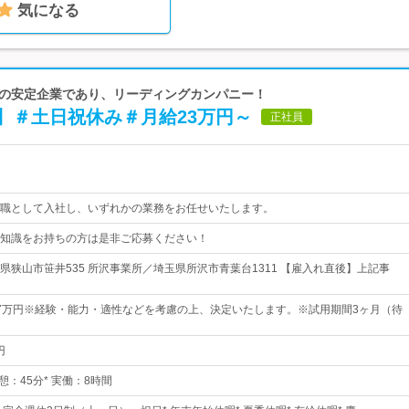
気になる
以上の安定企業であり、リーディングカンパニー！
】＃土日祝休み＃月給23万円～
正社員
職として入社し、いずれかの業務をお任せいたします。
知識をお持ちの方は是非ご応募ください！
県狭山市笹井535 所沢事業所／埼玉県所沢市青葉台1311 【雇入れ直後】上記事
0.7万円※経験・能力・適性などを考慮の上、決定いたします。※試用期間3ヶ月（待
円
* 休憩：45分* 実働：8時間