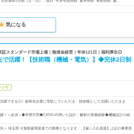
日* 完全週休2日制（土・日）、祝日* 年末年始休暇* 夏季休暇* 有給休暇* 慶…
気になる
 東証スタンダード市場上場｜無借金経営｜年休121日｜福利厚生◎
先で活躍！【技術職（機械・電気）】◆完休2日制
ーク可
活躍できる◎》顧客先企業に常駐していただき、技術職として活躍いただきま
躍！＜必須＞◆学歴不問◆CATIA V5用いた設計・解析の実務経験◆機械設計の経
先＞ 埼玉県 ※無期雇用派遣での勤務となります。 【雇い入れ直後】上記の事業所