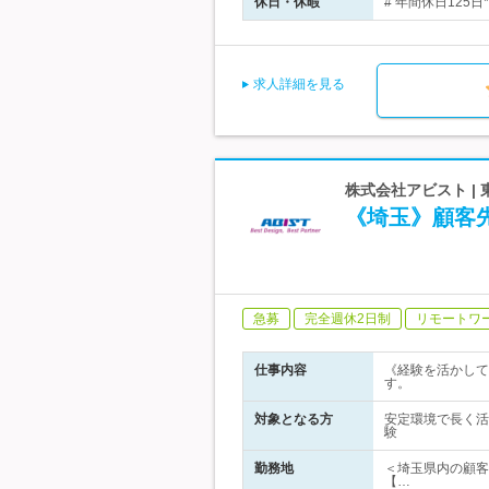
休日・休暇
# 年間休日125
求人詳細を見る
株式会社アビスト |
《埼玉》顧客
急募
完全週休2日制
リモートワ
仕事内容
《経験を活かして
す。
対象となる方
安定環境で長く活
験
勤務地
＜埼玉県内の顧客
【…