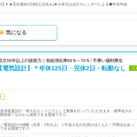
8日】# ★完全週休2日制(土日休み)★※休日は会社カレンダーによる◆年末年始
気になる
| 設立50年以上の技術力｜有給消化率60％～70％│手厚い福利厚生
電気設計】＊年休125日・完休2日・転勤なし
正
迎
洗浄装置設計・導入のエンジニアとして業務を行っていただきます。標準化され
期習得！ゼロから成長できる環境です◎
／電気設計の経験（目安：1年以上）☆中途入社の社員がほとんど！不明点があっ
できる環境です◎