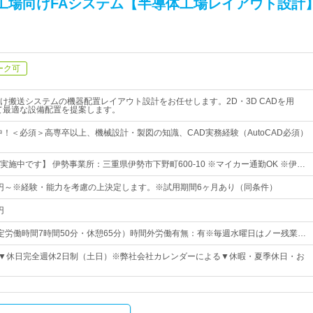
体工場向けFAシステム【半導体工場レイアウト設計
ーク可
け搬送システムの機器配置レイアウト設計をお任せします。2D・3D CADを用
て最適な設備配置を提案します。
躍中！＜必須＞高専卒以上、機械設計・製図の知識、CAD実務経験（AutoCAD必須）
施中です】 伊勢事業所：三重県伊勢市下野町600-10 ※マイカー通勤OK ※伊…
00円～※経験・能力を考慮の上決定します。※試用期間6ヶ月あり（同条件）
円
5（所定労働時間7時間50分・休憩65分）時間外労働有無：有※毎週水曜日はノー残業…
日▼休日完全週休2日制（土日）※弊社会社カレンダーによる▼休暇・夏季休日・お