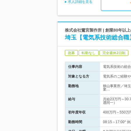
求人詳細を見る
株式会社鷺宮製作所 | 創業80年
埼玉【電気系技術総合職
急募
転勤なし
完全週休2日制
仕事内容
電気系技術の総合
対象となる方
電気系のご経験や
勤務地
狭山事業所／埼玉
業…
給与
月給23万円～3
遇同一）
初年度年収
400万円～550万
勤務時間
08:15～17:00