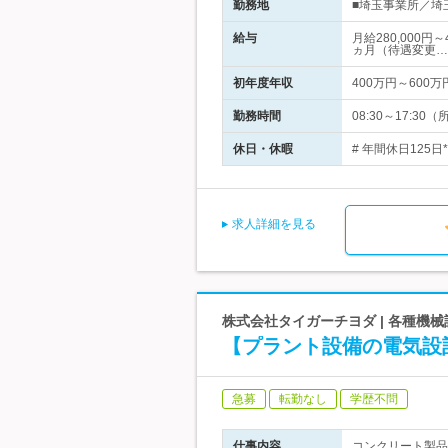
勤務地
■埼玉事業所／埼玉
給与
月給280,000
ヵ月（待遇変更…
初年度年収
400万円～600万
勤務時間
08:30～17:
休日・休暇
# 年間休日125
求人詳細を見る
株式会社タイガーチヨダ | 各種機
【プラント設備の電気設
急募
転勤なし
学歴不問
仕事内容
コンクリート製品