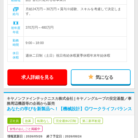
勤務地
月給24万円～30万円＋賞与※経験、スキルを考慮して決定しま
す。
給与
370万円～480万円
初年度
年収
勤務
9:00～18:00
時間
休日
週休二日制（土日）祝日有給休暇夏季休暇年末年始休暇
休暇
求人詳細を見る
気になる
キヤノンファインテックニスカ株式会社 | キヤノングループの安定基盤／事
務周辺機器等の企画から販売
あなたの学びを新製品へ！【機械設計】◎ワークライフバランス
正社員
急募
転勤なし
完全週休2日制
第二新卒歓迎
女性のおしごと掲載中
情報更新日：2026/05/26
終了予定日：
2026/08/24