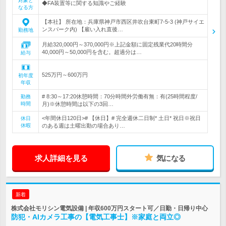
対象と
◆FA装置等に関する知識やご経験
なる方
【本社】 所在地：兵庫県神戸市西区井吹台東町7-5-3 (神戸サイエ
ンスパーク内) 【雇い入れ直後…
勤務地
月給320,000円～370,000円※上記金額に固定残業代20時間分
40,000円～50,000円を含む。超過分は…
給与
525万円～600万円
初年度
年収
# 8:30～17:20休憩時間：70分時間外労働有無：有(25時間程度/
勤務
時間
月)※休憩時間は以下の3回…
<年間休日120日># 【休日】# 完全週休二日制* 土日* 祝日※祝日
休日
休暇
のある週は土曜出勤の場合あり…
求人詳細を見る
気になる
新着
株式会社モリシン電気設備 | 年収600万円スタート可／日勤・日帰り中心
防犯・AIカメラ工事の【電気工事士】※家庭と両立◎