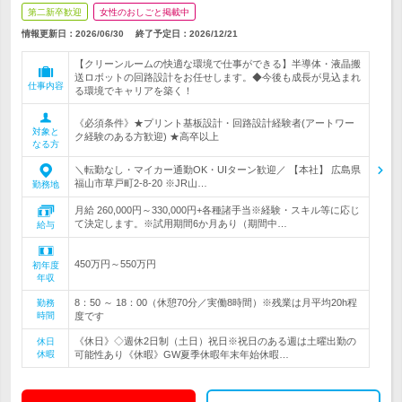
第二新卒歓迎
女性のおしごと掲載中
情報更新日：2026/06/30
終了予定日：
2026/12/21
【クリーンルームの快適な環境で仕事ができる】半導体・液晶搬
送ロボットの回路設計をお任せします。◆今後も成長が見込まれ
仕事内容
る環境でキャリアを築く！
《必須条件》★プリント基板設計・回路設計経験者(アートワー
対象と
ク経験のある方歓迎) ★高卒以上
なる方
＼転勤なし・マイカー通勤OK・UIターン歓迎／ 【本社】 広島県
福山市草戸町2-8-20 ※JR山…
勤務地
月給 260,000円～330,000円+各種諸手当※経験・スキル等に応じ
て決定します。※試用期間6か月あり（期間中…
給与
450万円～550万円
初年度
年収
8：50 ～ 18：00（休憩70分／実働8時間）※残業は月平均20h程
勤務
時間
度です
《休日》◇週休2日制（土日）祝日※祝日のある週は土曜出勤の
休日
休暇
可能性あり《休暇》GW夏季休暇年末年始休暇…