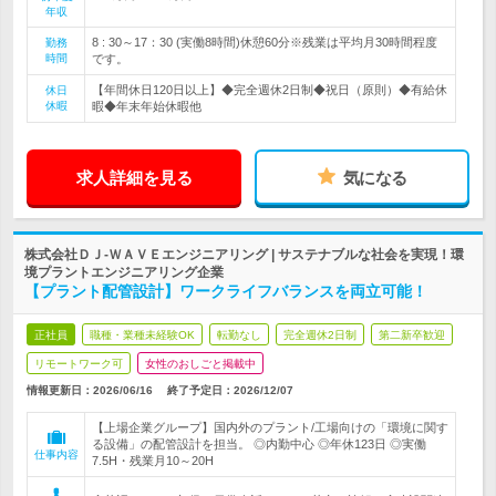
年収
8 : 30～17：30 (実働8時間)休憩60分※残業は平均月30時間程度
勤務
時間
です。
【年間休日120日以上】◆完全週休2日制◆祝日（原則）◆有給休
休日
休暇
暇◆年末年始休暇他
求人詳細を見る
気になる
株式会社ＤＪ‐ＷＡＶＥエンジニアリング | サステナブルな社会を実現！環
境プラントエンジニアリング企業
【プラント配管設計】ワークライフバランスを両立可能！
正社員
職種・業種未経験OK
転勤なし
完全週休2日制
第二新卒歓迎
リモートワーク可
女性のおしごと掲載中
情報更新日：2026/06/16
終了予定日：
2026/12/07
【上場企業グループ】国内外のプラント/工場向けの「環境に関す
る設備」の配管設計を担当。 ◎内勤中心 ◎年休123日 ◎実働
仕事内容
7.5H・残業月10～20H