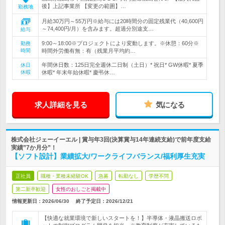
後】上記事業所 【変更の範囲】…
勤務地
月給30万円～55万円※給与には20時間分の固定残業代（40,600円
～74,400円/月）を含みます。超過分別途支…
給与
9:00～18:00※プロジェクトにより変動します。※休憩：60分※
勤務
時間
時間外労働有無：有（残業月平均約…
年間休日数：125日完全週休二日制（土日）* 祝日* GW休暇* 夏季
休日
休暇
休暇* 年末年始休暇* 慶弔休…
求人詳細を見る
気になる
株式会社ジェーイーエル | 賞与年3回(決算賞与14年連続支給)で前年度支給
実績”7か月分”！
【ソフト設計】業績拡大/ワークライフバランス/福利厚生充実
正社員
職種・業種未経験OK
急募
転勤なし
学歴不問
第二新卒歓迎
女性のおしごと掲載中
情報更新日：2026/06/30
終了予定日：
2026/12/21
【快適な就業環境で新しいスタートを！】半導体・液晶搬送ロボ