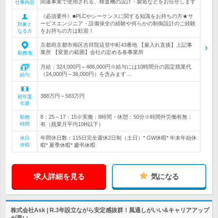
関連事業で使用される、検査機の設計・製造などをお任せします
仕事内容
《必須要件》■PLCやシーケンスに関する知識をお持ちの方★サ
ービスエンジニア・設備保全の経験や何らかの制御設計のご経験
対象と
をお持ちの方は歓迎！
なる方
京都府京都市南区吉祥院這登中町43番地 【雇入れ直後】上記事
業所 【変更の範囲】会社の定める各事業所
勤務地
月給：324,000円～486,000円※給与には10時間分の固定残業代
（24,000円～36,000円）を含みます…
給与
388万円～583万円
初年度
年収
8：25～17：15※実働：8時間・休憩：50分※時間外労働有無：
勤務
時間
有（残業月平均10H以下）
年間休日数：115日完全週休2日制（土日）* GW休暇* 年末年始休
休日
休暇
暇* 夏季休暇* 慶弔休暇
求人詳細を見る
気になる
株式会社Ask | R.3年設立ながら安定感抜群！風通しがいい&キャリアアップ