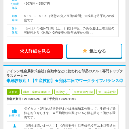
450万円～550万円
初年度
年収
8：50 ～ 18：00（休憩70分／実働8時間）※残業は月平均20h程
勤務
時間
度です
《休日》◇週休2日制（土日）祝日※祝日のある週は土曜出勤の
休日
休暇
可能性あり《休暇》GW夏季休暇年末年始休暇…
求人詳細を見る
気になる
アイシン軽金属株式会社 | 自動車などに使われる部品のアルミ専門トップク
ラスメーカー
未経験歓迎！【生産技術】★完休二日でワークライフバランス◎
正社員
職種・業種未経験OK
転勤なし
完全週休2日制
第二新卒歓迎
情報更新日：2026/05/26
終了予定日：
2026/11/16
ダイカスト製品の鋳造分野または機械加工分野にて、生産技術業
務をお任せします。★平均勤続年数は13.5と腰を据えて働ける環
仕事内容
境です。
【経験は問いません！】《必須要件》◎専修学校卒以上◎普通自