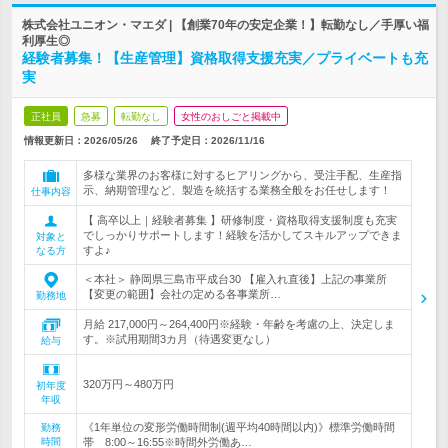
株式会社ユニオン・マエダ | 【創業70年の安定企業！】転勤なし／手厚い福
利厚生◎
経験者募集！【生産管理】資格取得支援充実／プライベートも充
実
正社員
急募
転勤なし
女性のおしごと掲載中
情報更新日：2026/05/26
終了予定日：
2026/11/16
多様な業界のお客様に対するヒアリングから、受注手配、生産指
示、納期管理など、製造を統括する業務全般をお任せします！
仕事内容
【 高卒以上｜経験者募集 】研修制度・資格取得支援制度も充実
でしっかりサポートします！経験を活かしてスキルアップできま
対象と
すよ♪
なる方
＜本社＞ 静岡県三島市平成台30 【雇入れ直後】上記の事業所
【変更の範囲】会社の定める各事業所…
勤務地
月給 217,000円～264,400円※経験・年齢を考慮の上、決定しま
す。※試用期間3カ月（待遇変更なし）
給与
320万円～480万円
初年度
年収
《1年単位の変形労働時間制(週平均40時間以内)》標準労働時間
勤務
時間
帯 8:00～16:55※時間外労働あ…