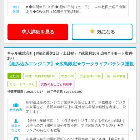
# ◆年間休日109日◆週休2日制（土・日） →年数回土曜日出勤
休日
休暇
あり◆GW休暇（2025年度実績5日…
求人詳細を見る
気になる
キャル株式会社 | #完全週休2日（土日祝） #残業月10H以内 #リモート案件
あり
【組み込みエンジニア】★広島限定★ワークライフバランス重視
正社員
職種・業種未経験OK
学歴不問
完全週休2日制
第二新卒歓迎
リモートワーク可
女性のおしごと掲載中
情報更新日：2026/07/17
終了予定日：
2027/01/07
制御組込系のエンジニア業務をお任せします。車載機器・デジタ
ル家電など、月間4000件以上の案件から希望や適性を考慮し、決
仕事内容
定します。
【学歴・年齢不問！】《必須要件》◎ITに関する何らかの経験を
お持ちの方（開発言語や年数不問、学習経験のみでもOK）★ブ
対象と
ランクのある方も歓迎！
なる方
広島県広島市中区紙屋町1-2-27 大同生命広島ビル3F 【雇入れ直