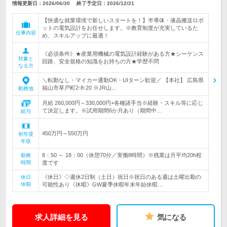
情報更新日：2026/06/30
終了予定日：
2026/12/21
【快適な就業環境で新しいスタートを！】半導体・液晶搬送ロボ
ットの電気設計をお任せします。※教育制度が充実しているた
仕事内容
め、スキルアップに最適！
《必須条件》★産業用機械の電気設計経験がある方★シーケンス
対象と
回路、安全規格の知識をお持ちの方★学歴不問
なる方
＼転勤なし・マイカー通勤OK・UIターン歓迎／ 【本社】 広島県
福山市草戸町2-8-20 ※JR山…
勤務地
月給 260,000円～330,000円+各種諸手当※経験・スキル等に応じ
て決定します。※試用期間6か月あり（期間中…
給与
450万円～550万円
初年度
年収
8：50 ～ 18：00（休憩70分／実働8時間）※残業は月平均20h程
勤務
時間
度です
《休日》◇週休2日制（土日）祝日※祝日のある週は土曜出勤の
休日
休暇
可能性あり《休暇》GW夏季休暇年末年始休暇…
求人詳細を見る
気になる