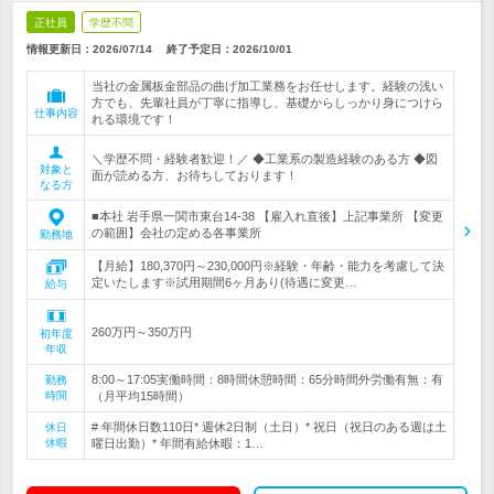
正社員
学歴不問
情報更新日：2026/07/14
終了予定日：
2026/10/01
当社の金属板金部品の曲げ加工業務をお任せします。経験の浅い
方でも、先輩社員が丁寧に指導し、基礎からしっかり身につけら
仕事内容
れる環境です！
＼学歴不問・経験者歓迎！／ ◆工業系の製造経験のある方 ◆図
対象と
面が読める方、お待ちしております！
なる方
■本社 岩手県一関市東台14-38 【雇入れ直後】上記事業所 【変更
の範囲】会社の定める各事業所
勤務地
【月給】180,370円～230,000円※経験・年齢・能力を考慮して決
定いたします※試用期間6ヶ月あり(待遇に変更…
給与
260万円～350万円
初年度
年収
8:00～17:05実働時間：8時間休憩時間：65分時間外労働有無：有
勤務
時間
（月平均15時間）
# 年間休日数110日* 週休2日制（土日）* 祝日（祝日のある週は土
休日
休暇
曜日出勤）* 年間有給休暇：1…