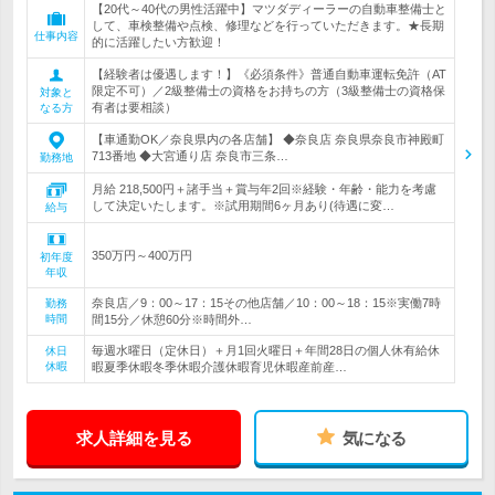
【20代～40代の男性活躍中】マツダディーラーの自動車整備士と
して、車検整備や点検、修理などを行っていただきます。★長期
仕事内容
的に活躍したい方歓迎！
【経験者は優遇します！】《必須条件》普通自動車運転免許（AT
限定不可）／2級整備士の資格をお持ちの方（3級整備士の資格保
対象と
有者は要相談）
なる方
【車通勤OK／奈良県内の各店舗】 ◆奈良店 奈良県奈良市神殿町
713番地 ◆大宮通り店 奈良市三条…
勤務地
月給 218,500円＋諸手当＋賞与年2回※経験・年齢・能力を考慮
して決定いたします。※試用期間6ヶ月あり(待遇に変…
給与
350万円～400万円
初年度
年収
奈良店／9：00～17：15その他店舗／10：00～18：15※実働7時
勤務
時間
間15分／休憩60分※時間外…
毎週水曜日（定休日）＋月1回火曜日＋年間28日の個人休有給休
休日
休暇
暇夏季休暇冬季休暇介護休暇育児休暇産前産…
求人詳細を見る
気になる