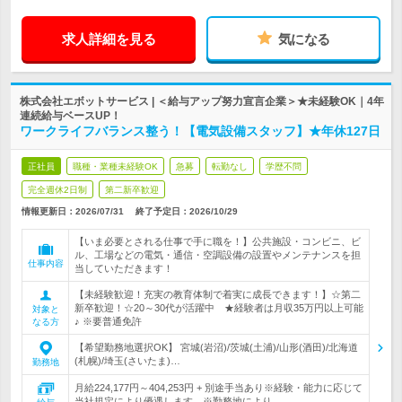
求人詳細を見る
気になる
株式会社エボットサービス | ＜給与アップ努力宣言企業＞★未経験OK｜4年
連続給与ベースUP！
ワークライフバランス整う！【電気設備スタッフ】★年休127日
正社員
職種・業種未経験OK
急募
転勤なし
学歴不問
完全週休2日制
第二新卒歓迎
情報更新日：2026/07/31
終了予定日：
2026/10/29
【いま必要とされる仕事で手に職を！】公共施設・コンビニ、ビ
ル、工場などの電気・通信・空調設備の設置やメンテナンスを担
仕事内容
当していただきます！
【未経験歓迎！充実の教育体制で着実に成長できます！】☆第二
新卒歓迎！☆20～30代が活躍中 ★経験者は月収35万円以上可能
対象と
♪ ※要普通免許
なる方
【希望勤務地選択OK】 宮城(岩沼)/茨城(土浦)/山形(酒田)/北海道
(札幌)/埼玉(さいたま)…
勤務地
月給224,177円～404,253円 + 別途手当あり※経験・能力に応じて
当社規定により優遇します。※勤務地により…