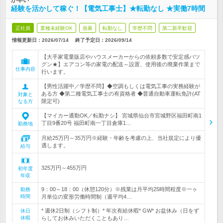
が早い
経験を活かして稼ぐ！【電気工事士】★転勤なし ★実働7時間
正社員
業種未経験OK
急募
転勤なし
学歴不問
第二新卒歓迎
情報更新日：2026/07/14
終了予定日：
2026/09/14
【大手家電量販店やハウスメーカーからの依頼多数で安定感バツ
グン★】エアコン等の家電の配送～設置、使用後の廃棄作業まで
仕事内容
行います。
【男性活躍中／学歴不問】◆空調もしくは電気工事の実務経験が
ある方 ◆第二種電気工事士の有資格者 ◆普通自動車運転免許(AT
対象と
限定可)
なる方
【マイカー通勤OK／転勤ナシ】 宮城県仙台市宮城野区福田町南1
丁目9番20号 福田町南一丁目倉庫1…
勤務地
月給25万円～35万円※経験・年齢を考慮の上、当社規定により優
遇します。
給与
325万円～455万円
初年度
年収
9：00～18：00（休憩120分）※残業は月平均25時間程度※一ヶ
勤務
時間
月単位の変形労働時間制（週平均4…
* 週休2日制（シフト制）* 年次有給休暇* GW* お盆休み（日をず
休日
休暇
らしてお休みいただくこともあり…