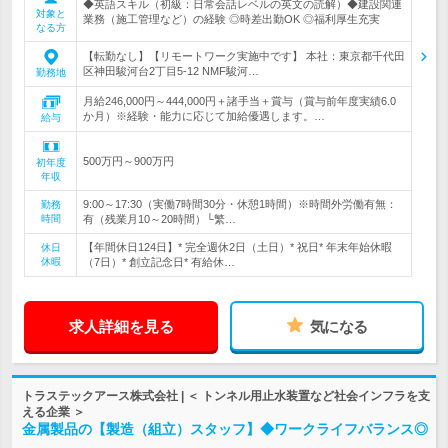
◆英語スキル（初級：日常会話レベルの英文の読解）◆建設関連
対象と
業務（施工管理など）の経験 ◎時差出勤OK ◎福利厚生充実
なる方
【転勤なし】【リモートワーク実施中です】 本社：東京都千代田
区神田駿河台2丁目5-12 NMF駿河…
勤務地
月給246,000円～444,000円＋諸手当＋賞与（賞与前年度実績6.0
か月）※経験・能力に応じて加給優遇します。…
給与
500万円～900万円
初年度
年収
9:00～17:30（実働7時間30分・休憩1時間）※時間外労働有無：
勤務
時間
有（残業月10～20時間）└繁…
【年間休日124日】* 完全週休2日（土日）* 祝日* 年末年始休暇
休日
休暇
（7日）* 創立記念日* 有給休…
求人詳細を見る
気になる
トラステックアース株式会社 | ＜ トンネル用止水装置など社会インフラを支
える企業 ＞
金属製品の【製造（組立）スタッフ】◆ワークライフバランス◎