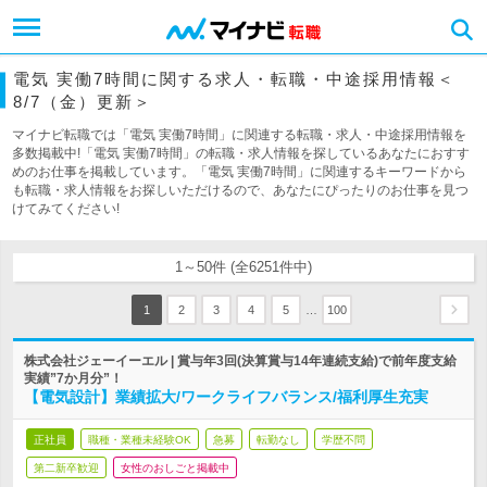
電気 実働7時間に関する求人・転職・中途採用情報＜
8/7（金）更新＞
マイナビ転職では「電気 実働7時間」に関連する転職・求人・中途採用情報を
多数掲載中!「電気 実働7時間」の転職・求人情報を探しているあなたにおすす
めのお仕事を掲載しています。「電気 実働7時間」に関連するキーワードから
も転職・求人情報をお探しいただけるので、あなたにぴったりのお仕事を見つ
けてみてください!
1～50件 (全6251件中)
…
1
2
3
4
5
100
株式会社ジェーイーエル | 賞与年3回(決算賞与14年連続支給)で前年度支給
実績”7か月分”！
【電気設計】業績拡大/ワークライフバランス/福利厚生充実
正社員
職種・業種未経験OK
急募
転勤なし
学歴不問
第二新卒歓迎
女性のおしごと掲載中