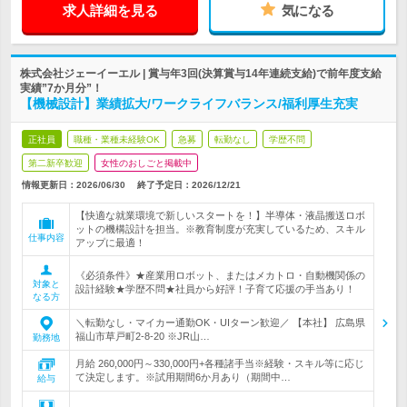
求人詳細を見る
気になる
株式会社ジェーイーエル | 賞与年3回(決算賞与14年連続支給)で前年度支給
実績”7か月分”！
【機械設計】業績拡大/ワークライフバランス/福利厚生充実
正社員
職種・業種未経験OK
急募
転勤なし
学歴不問
第二新卒歓迎
女性のおしごと掲載中
情報更新日：2026/06/30
終了予定日：
2026/12/21
【快適な就業環境で新しいスタートを！】半導体・液晶搬送ロボ
ットの機構設計を担当。※教育制度が充実しているため、スキル
仕事内容
アップに最適！
《必須条件》★産業用ロボット、またはメカトロ・自動機関係の
対象と
設計経験★学歴不問★社員から好評！子育て応援の手当あり！
なる方
＼転勤なし・マイカー通勤OK・UIターン歓迎／ 【本社】 広島県
福山市草戸町2-8-20 ※JR山…
勤務地
月給 260,000円～330,000円+各種諸手当※経験・スキル等に応じ
て決定します。※試用期間6か月あり（期間中…
給与