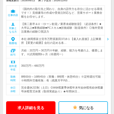
情報更新日：2026/06/12
終了予定日：
2026/12/03
《国内外の取引先と関わり、自身の語学力を存分に活かせる環境
です！》見積書等の作成や受発注対応など、営業サポート業務全
仕事内容
般をお任せします。
【第二新卒＆U・Iターン歓迎／業界未経験歓迎】《必須条件》■
大卒以上■事務経験■PCスキル■折衝経験《歓迎条件》◎海外受発
対象と
注業務の経験◎英語力
なる方
本社 静岡県富士宮市万野原新田3718-1 【雇入れ直後】上記事業
所 【変更の範囲】会社の定める各…
勤務地
月給：20万円～30万円※年齢、経験、能力を考慮の上、優遇しま
す。※試用期間6ヶ月（待遇同一）
給与
350万円～480万円
初年度
年収
8時00分～16時45分（実働：8時間・休憩45分）※定時退社可能
勤務
時間
※時間外労働有無：有（残業月平均5…
完全週休2日制（土日）GW休暇夏季休暇年末年始休暇有給休暇慶
休日
休暇
弔休暇育児休業（取得実績あり）★年間休日…
求人詳細を見る
気になる