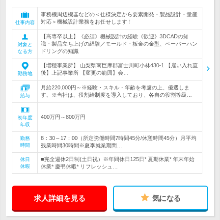
事務機周辺機器などの＜仕様決定から要素開発・製品設計・量産
対応＞機械設計業務をお任せします！
仕事内容
【高専卒以上】《必須》機械設計の経験《歓迎》3DCADの知
識・製品立ち上げの経験／モールド・板金の金型、ペーパーハン
対象と
ドリングの知識
なる方
【増穂事業所】 山梨県南巨摩郡富士川町小林430-1 【雇い入れ直
後】上記事業所 【変更の範囲】会…
勤務地
月給220,000円～※経験・スキル・年齢を考慮の上、優遇しま
す。※当社は、役割給制度を導入しており、各自の役割等級…
給与
400万円～800万円
初年度
年収
8：30～17：00（所定労働時間7時間45分/休憩時間45分）月平均
勤務
時間
残業時間30時間※夏季就業期間…
■完全週休2日制(土日祝）※年間休日125日* 夏期休業* 年末年始
休日
休暇
休業* 慶弔休暇* リフレッシュ…
求人詳細を見る
気になる