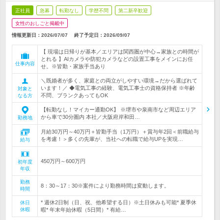
正社員
急募
転勤なし
学歴不問
第二新卒歓迎
女性のおしごと掲載中
情報更新日：2026/07/07
終了予定日：
2026/09/07
【 現場は日帰りが基本／エリアは関西圏が中心→家族との時間が
とれる 】AIカメラや防犯カメラなどの設置工事をメインにお任
仕事内容
せ。※皆勤・家族手当あり
＼既婚者が多く、家庭との両立がしやすい環境→だから選ばれて
います！／ ◆電気工事の経験、電気工事士の資格保持者 ※年齢
対象と
不問、ブランクあってもOK
なる方
【転勤なし！マイカー通勤OK】 ※堺市や泉南市など周辺エリア
から車で30分圏内 本社／大阪府岸和田…
勤務地
月給30万円～40万円＋皆勤手当（1万円）＋賞与年2回＜前職給与
を考慮！＞多くの先輩が、当社への転職で給与UPを実現…
給与
450万円～600万円
初年度
年収
勤務
8：30～17：30※案件により勤務時間は変動します。
時間
* 週休2日制（日、祝、他希望する日）※土日休みも可能* 夏季休
休日
休暇
暇* 年末年始休暇（5日間）* 有給…