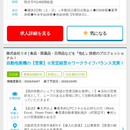
時間
間月平均24時間程度
◆週休2日制（土・日）→年数回土曜日出勤あり◆GW休暇◆夏季
休日
休暇
休暇◆年末年始休暇◆有給休暇【年間休日1…
求人詳細を見る
気になる
株式会社リオ | 食品・医薬品・日用品などを『包む』技術のプロフェッショ
ナル！
自動包装機の【営業】☆安定経営☆ワークライフバランス充実！
正社員
業種未経験OK
転勤なし
完全週休2日制
情報更新日：2026/04/07
終了予定日：
2026/10/05
【国内有数のシェアと実績が営業活動を後押し！】★当社の営業
担当として、ニーズのあるお客様に対して自動包装機の提案を行
仕事内容
っていただきます。
【必須】◆大卒以上 ◆基本的なPCスキルをお持ちの方（Word、
Excel、Power Point）◆普通自動車運転免許（AT限定可）◆何ら
対象と
かの営業経験がある方
なる方
大阪府茨木市新中条町5-5 【雇入れ直後】上記事業所 【変更の範
囲】会社の定める各事業所