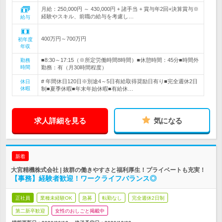
月給：250,000円 ～ 430,000円 + 諸手当 + 賞与年2回+決算賞与※
経験やスキル、前職の給与を考慮し…
給与
400万円～700万円
初年度
年収
■8:30～17:15（※所定労働時間8時間）■休憩時間：45分■時間外
勤務
時間
勤務：有（月30時間程度）
# 年間休日120日※別途4～5日有給取得奨励日有り■完全週休2日
休日
休暇
制■夏季休暇■年末年始休暇■有給休…
求人詳細を見る
気になる
新着
大宮精機株式会社 | 抜群の働きやすさと福利厚生！プライベートも充実！
【事務】経験者歓迎！ワークライフバランス◎
正社員
業種未経験OK
急募
転勤なし
完全週休2日制
第二新卒歓迎
女性のおしごと掲載中