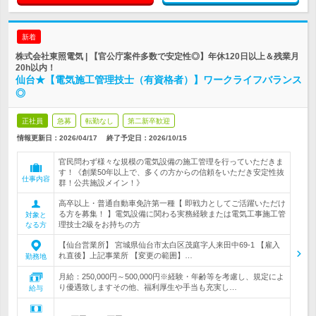
新着
株式会社東照電気 | 【官公庁案件多数で安定性◎】年休120日以上＆残業月
20h以内！
仙台★【電気施工管理技士（有資格者）】ワークライフバランス
◎
正社員
急募
転勤なし
第二新卒歓迎
情報更新日：2026/04/17
終了予定日：
2026/10/15
官民問わず様々な規模の電気設備の施工管理を行っていただきま
す！《創業50年以上で、多くの方からの信頼をいただき安定性抜
仕事内容
群！公共施設メイン！》
高卒以上・普通自動車免許第一種【 即戦力としてご活躍いただけ
る方を募集！ 】電気設備に関わる実務経験または電気工事施工管
対象と
理技士2級をお持ちの方
なる方
【仙台営業所】 宮城県仙台市太白区茂庭字人来田中69-1 【雇入
れ直後】上記事業所 【変更の範囲】…
勤務地
月給：250,000円～500,000円※経験・年齢等を考慮し、規定によ
り優遇致しますその他、福利厚生や手当も充実し…
給与