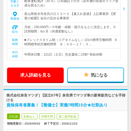
動車運転免許（AT可）◎35歳以下の方（若年層の長期キャリア形
対象と
成を図るため）
なる方
富山県射水市奈呉の江１２ー３ 【雇入れ直後】上記事業所 【変
更の範囲】会社の定める事業所
勤務地
月給：230,000円～※年齢・経験・能力をもとに決定します。※
試用期間：6か月（待遇変動なし）
給与
■フレックスタイム制（コアタイムなし）1日の標準労働時間 8
勤務
時間
時間標準的労働時間帯 ８：００～１７：０…
休日
年間休日数：121日（土日）完全週休二日制* 有給休暇
休暇
求人詳細を見る
気になる
株式会社奈良マツダ | 【設立67年】奈良県でマツダ車の新車販売などを手掛
ける
資格保有者募集！【整備士】実働7時間15分★社割あり
正社員
転勤なし
学歴不問
第二新卒歓迎
情報更新日：2026/06/02
終了予定日：
2026/11/23