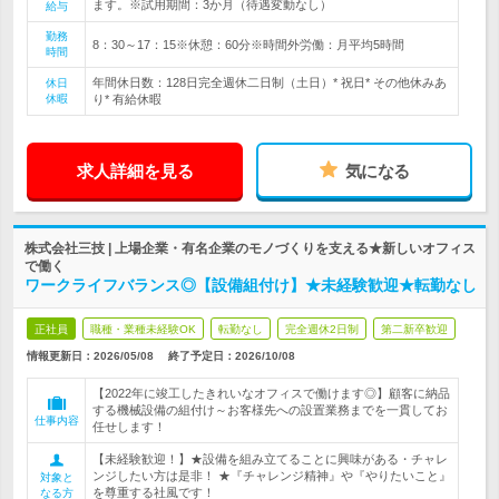
ます。※試用期間：3か月（待遇変動なし）
給与
勤務
8：30～17：15※休憩：60分※時間外労働：月平均5時間
時間
年間休日数：128日完全週休二日制（土日）* 祝日* その他休みあ
休日
休暇
り* 有給休暇
求人詳細を見る
気になる
株式会社三技 | 上場企業・有名企業のモノづくりを支える★新しいオフィス
で働く
ワークライフバランス◎【設備組付け】★未経験歓迎★転勤なし
正社員
職種・業種未経験OK
転勤なし
完全週休2日制
第二新卒歓迎
情報更新日：2026/05/08
終了予定日：
2026/10/08
【2022年に竣工したきれいなオフィスで働けます◎】顧客に納品
する機械設備の組付け～お客様先への設置業務までを一貫してお
仕事内容
任せします！
【未経験歓迎！】★設備を組み立てることに興味がある・チャレ
ンジしたい方は是非！ ★『チャレンジ精神』や『やりたいこと』
対象と
を尊重する社風です！
なる方