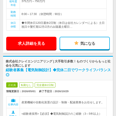
375万円～750万円
初年度
年収
勤務
8:00～17:30 （休憩時間：90分）
時間
◆年間休日120日週休2日制（休日は会社カレンダーによる）土日
休日
休暇
祝日※繁忙期12月/2月のみ隔週土曜日…
求人詳細を見る
気になる
株式会社クレイエンジニアリング | 大手取引多数！ものづくりからもっと社
会を元気にします
経験者募集【電気制御設計】◆完休二日でワークライフバランス
◎
正社員
転勤なし
完全週休2日制
情報更新日：2026/05/01
終了予定日：
2026/10/29
産業機械や自動化装置の設計・制御・配線業務をお任せします。
仕事内容
<経験者採用>【必須】◆電気制御設計のご経験（3～5年以上）