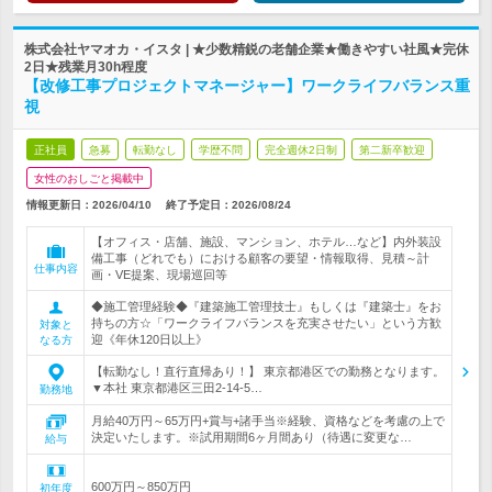
株式会社ヤマオカ・イスタ | ★少数精鋭の老舗企業★働きやすい社風★完休
2日★残業月30h程度
【改修工事プロジェクトマネージャー】ワークライフバランス重
視
正社員
急募
転勤なし
学歴不問
完全週休2日制
第二新卒歓迎
女性のおしごと掲載中
情報更新日：2026/04/10
終了予定日：
2026/08/24
【オフィス・店舗、施設、マンション、ホテル…など】内外装設
備工事（どれでも）における顧客の要望・情報取得、見積～計
仕事内容
画・VE提案、現場巡回等
◆施工管理経験◆『建築施工管理技士』もしくは『建築士』をお
持ちの方☆「ワークライフバランスを充実させたい」という方歓
対象と
迎《年休120日以上》
なる方
【転勤なし！直行直帰あり！】 東京都港区での勤務となります。
▼本社 東京都港区三田2-14-5…
勤務地
月給40万円～65万円+賞与+諸手当※経験、資格などを考慮の上で
決定いたします。※試用期間6ヶ月間あり（待遇に変更な…
給与
600万円～850万円
初年度