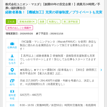
株式会社ユニオン・マエダ | 【創業69年の安定企業！】残業月24時間／手
厚い福利厚生◎
経験者募集！【機械加工】充実の研修制度／プライベートも充実
正社員
業種未経験OK
急募
転勤なし
第二新卒歓迎
女性のおしごと掲載中
情報更新日：2026/05/26
終了予定日：
2026/11/16
《NC旋盤・マシニングセンタ（Mazak/FANUC）を使用》身近な
製品に使われる金属部品をマシンで加工する業務をお任せしま
仕事内容
す！
【 高卒以上｜経験者募集 】研修制度・資格取得支援制度も充実
でしっかりサポートします！安心してお仕事をスタートできます
対象と
よ♪
なる方
★転勤なし ★マイカー通勤OK（駐車場あり） 【本社】 静岡県三
島市平成台30 【雇入れ直後】上記…
勤務地
月給 217,000円～264,400円※経験・年齢を考慮の上、決定しま
す。※試用期間3カ月（待遇変更なし）
給与
320万円～480万円
初年度
年収
8:00～16:55（実働8時間／休憩55分）時間外労働有無：有残業時
勤務