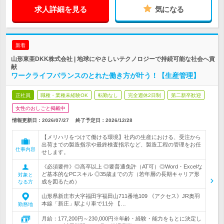
求人詳細を見る
気になる
新着
山形東亜DKK株式会社 | 地球にやさしいテクノロジーで持続可能な社会へ貢
献
ワークライフバランスのとれた働き方が叶う！【生産管理】
正社員
職種・業種未経験OK
転勤なし
完全週休2日制
第二新卒歓迎
女性のおしごと掲載中
情報更新日：2026/07/27
終了予定日：
2026/12/28
【メリハリをつけて働ける環境】社内の生産における、受注から
出荷までの製造指示や最終検査指示など、製造工程の管理をお任
仕事内容
せします。
《必須要件》◎高卒以上 ◎要普通免許（AT可）◎Word・Excelな
ど基本的なPCスキル ◎35歳までの方（若年層の長期キャリア形
対象と
成を図るため）
なる方
山形県新庄市大字福田字福田山711番地109 《アクセス》JR奥羽
本線「新庄」駅より車で11分 【…
勤務地
月給：177,200円～230,000円※年齢・経験・能力をもとに決定し