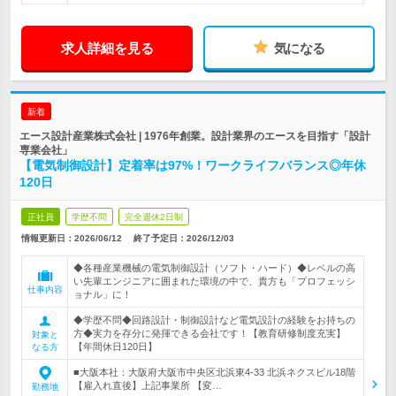
求人詳細を見る
気になる
新着
エース設計産業株式会社 | 1976年創業。設計業界のエースを目指す「設計
専業会社」
【電気制御設計】定着率は97%！ワークライフバランス◎年休
120日
正社員
学歴不問
完全週休2日制
情報更新日：2026/06/12
終了予定日：
2026/12/03
◆各種産業機械の電気制御設計（ソフト・ハード）◆レベルの高
い先輩エンジニアに囲まれた環境の中で、貴方も「プロフェッシ
仕事内容
ョナル」に！
◆学歴不問◆回路設計・制御設計など電気設計の経験をお持ちの
方◆実力を存分に発揮できる会社です！【教育研修制度充実】
対象と
【年間休日120日】
なる方
■大阪本社：大阪府大阪市中央区北浜東4-33 北浜ネクスビル18階
【雇入れ直後】上記事業所 【変…
勤務地