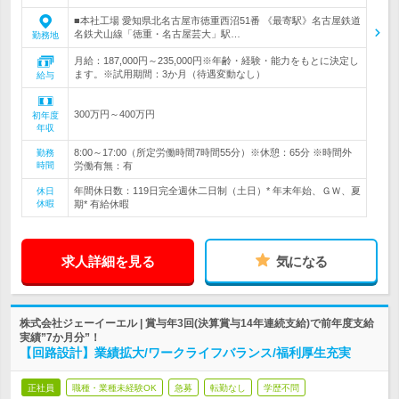
■本社工場 愛知県北名古屋市徳重西沼51番 《最寄駅》名古屋鉄道
名鉄犬山線「徳重・名古屋芸大」駅…
勤務地
月給：187,000円～235,000円※年齢・経験・能力をもとに決定し
ます。※試用期間：3か月（待遇変動なし）
給与
300万円～400万円
初年度
年収
8:00～17:00（所定労働時間7時間55分）※休憩：65分 ※時間外
勤務
時間
労働有無：有
年間休日数：119日完全週休二日制（土日）* 年末年始、ＧＷ、夏
休日
休暇
期* 有給休暇
求人詳細を見る
気になる
株式会社ジェーイーエル | 賞与年3回(決算賞与14年連続支給)で前年度支給
実績”7か月分”！
【回路設計】業績拡大/ワークライフバランス/福利厚生充実
正社員
職種・業種未経験OK
急募
転勤なし
学歴不問