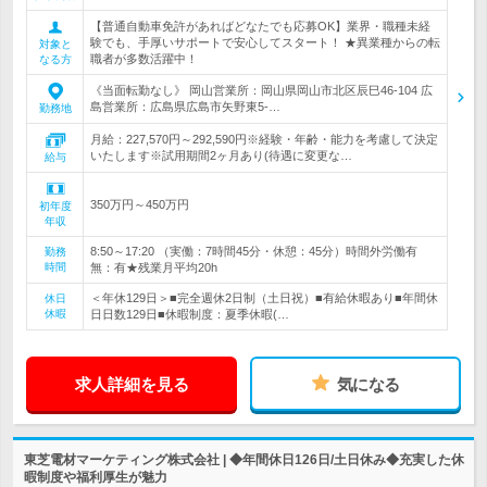
【普通自動車免許があればどなたでも応募OK】業界・職種未経
験でも、手厚いサポートで安心してスタート！ ★異業種からの転
対象と
職者が多数活躍中！
なる方
《当面転勤なし》 岡山営業所：岡山県岡山市北区辰巳46-104 広
島営業所：広島県広島市矢野東5-…
勤務地
月給：227,570円～292,590円※経験・年齢・能力を考慮して決定
いたします※試用期間2ヶ月あり(待遇に変更な…
給与
350万円～450万円
初年度
年収
8:50～17:20 （実働：7時間45分・休憩：45分）時間外労働有
勤務
時間
無：有★残業月平均20h
＜年休129日＞■完全週休2日制（土日祝）■有給休暇あり■年間休
休日
休暇
日日数129日■休暇制度：夏季休暇(…
求人詳細を見る
気になる
東芝電材マーケティング株式会社 | ◆年間休日126日/土日休み◆充実した休
暇制度や福利厚生が魅力