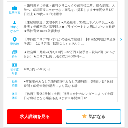
＜歯科業界に特化＞歯科クリニックや歯科技工所、総合病院、大
学へ、歯科医療に欠かせない商品をご提案します★年間休日127
仕事内容
日以上★20代～30代活躍中
【未経験歓迎／文理不問】■未経験者：35歳以下／大卒以上 ■経
験者：年齢不問／高卒以上★プライベートも大切にしたい方歓迎
対象と
★男性育休100％取得実績
なる方
【中四国エリア内いずれかの拠点で勤務】 【初回配属地は希望を
考慮】 【エリア職（転勤なし）もあり】…
勤務地
★総合職：月給24万3,000円～32万円＋諸手当＋賞与2回（4.95か
月分）★エリア社員：月給22万4,000円～…
給与
400万円～500万円
初年度
年収
■事業場外みなし労働時間制* みなし労働時間：8時間／日* 休憩
勤務
時間
時間：60分※勤務場所により異なる場…
【休日】週休2日制（土日）祝日※会社カレンダーによって土曜
休日
休暇
日が出社となる場合もあります※年間休日12…
求人詳細を見る
気になる