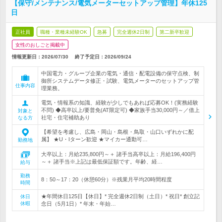
【保守/メンテナンス/電気メーターセットアップ管理】年休125
日
正社員
職種・業種未経験OK
急募
完全週休2日制
第二新卒歓迎
女性のおしごと掲載中
情報更新日：2026/07/30
終了予定日：
2026/09/24
中国電力・グループ企業の電気・通信・配電設備の保守点検、制
御所システムデータ修正・試験、電気メーターのセットアップ管
仕事内容
理業務。
電気・情報系の知識、経験が少しでもあれば応募OK！(実務経験
不問) ◆高卒以上/要普免(AT限定可) ◆家族手当30,000円～／借上
対象と
社宅・住宅補助あり
なる方
【希望を考慮し、広島・岡山・島根・鳥取・山口いずれかに配
属】 ★U・Iターン歓迎 ★マイカー通勤可…
勤務地
大卒以上：月給235,800円～＋ 諸手当高卒以上：月給196,400円
～＋ 諸手当※上記は最低保証額です。年齢、経…
給与
勤務
8：50～17：20（休憩60分）※残業月平均20時間程度
時間
★年間休日125日【休日】* 完全週休2日制（土日）* 祝日* 創立記
休日
休暇
念日（5月1日）* 年末・年始…