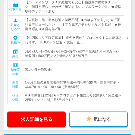
【ルーティンワーク！未経験でも安心】施設内の機材をチェッ
ク！項目と照らし合わせて確認するシンプルワークです。★資格
仕事内容
取得のサポートあり
【未経験・第二新卒歓迎／学歴不問】■39歳以下の方(※) ★「正
社員デビューしたい」「オフも充実させたい」なども歓迎！★長
対象と
期休暇あり＆賞与年2回
なる方
【中四国エリア限定募集】 ※各支店からプロジェクト先に配属さ
れます。 ※UIターン歓迎 ＜支店一覧…
勤務地
月給21万円～24万円+諸手当+賞与2回(昨年度実績50～80万円)＜
年収例＞500万円／入社5年／30歳370万円…
給与
310万円～450万円
初年度
年収
1ヶ月単位の変形労働時間制※週平均40時間以内＜勤務時間例＞
勤務
時間
基本的に9：00～18：00（実働8時間…
# ★年間休日125日★※プロジェクト先により変動あり* 完全週休
休日
休暇
2日制（シフト制／月8日以上）* …
求人詳細を見る
気になる