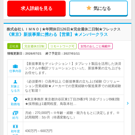
求人詳細を見る
気になる
株式会社ＬＩＭＮＯ | ★年間休日126日★完全週休二日制★フレックス
《東京》新規事業に携わる【営業】★メンバークラス
正社員
完全週休2日制
リモートワーク可
女性のおしごと掲載中
情報更新日：2026/07/21
終了予定日：
2027/01/11
【新規事業をディレクション！】タブレット製品を活用した決済
システムや翻訳ソリューションといった、新規事業の立ち上げを
仕事内容
お任せします。
《必須要件》◎高卒以上 ◎新規事業の立ち上げ経験 ◎ソリュー
ション営業経験★メーカーでの営業経験や製造業界での就業経験
対象と
など歓迎！
なる方
■東京事務所 東京都渋谷区東1丁目29番3号 渋谷ブリッジB棟2階
★採用後は1週間程度、鳥取本社…
勤務地
月給：270,000円～※年齢・経験・能力をもとに決定します。※
試用期間：3か月（待遇変動なし）
給与
430万円～600万円
初年度