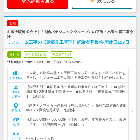
求人詳細を見る
気になる
新着
山陰冷暖株式会社 | 『山陰パナソニックグループ』の空調・水道の管工事会
社
リフォーム工事の【建築施工管理】経験者募集/年間休日127日
正社員
完全週休2日制
第二新卒歓迎
情報更新日：2026/06/09
終了予定日：
2026/09/14
＜安定した財務基盤！＞民間工事から公共事業まで幅広い案件を
担当し、リフォーム工事に関する施工管理業務をお任せします。
仕事内容
【学歴不問】◆応募条件：普通自動車免許 / 施工管理・CAD設計
経験者 / 2級建築施工管理技士 ◆歓迎条件：1級建築施工管理技
対象と
士、1級建築士
なる方
《駅チカ／マイカー通勤可（駐車場あり）》 島根県出雲市今市町
840-3 ★勤務地最寄駅 JR山陰本…
勤務地
月給250,000円～500,000円※年齢、経験、能力を考慮の上、優遇
します。※試用期間3ヶ月（待遇同一）
給与
400万円～700万円
初年度