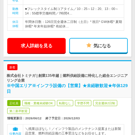
年収
■フレックスタイム制コアタイム／10：25～12：20、13：00～
勤務
時間
14：55標準労働時間／7時間4…
年間休日数：126日完全週休二日制（土日）* 祝日* GW休暇* 夏期
休日
休暇
休暇* 年末年始休暇* 有給休…
求人詳細を見る
気になる
新着
株式会社トミナガ | 創業135年越｜燃料供給設備に特化した総合エンジニア
リング企業
※中国エリア※インフラ設備の【営業】★未経験歓迎★年休129
日
正社員
職種・業種未経験OK
転勤なし
学歴不問
完全週休2日制
第二新卒歓迎
情報更新日：2026/06/12
終了予定日：
2026/12/03
＼残業ほぼなし！／インフラ製品のメンテナンス提案または新製
品営業、燃料供給設備の工事受注などをお任せします。
仕事内容