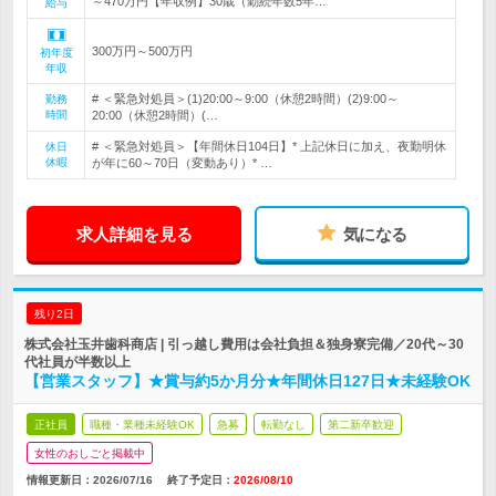
～470万円【年収例】30歳（勤続年数5年…
給与
300万円～500万円
初年度
年収
# ＜緊急対処員＞(1)20:00～9:00（休憩2時間）(2)9:00～
勤務
時間
20:00（休憩2時間）(…
# ＜緊急対処員＞【年間休日104日】* 上記休日に加え、夜勤明休
休日
休暇
が年に60～70日（変動あり）* …
求人詳細を見る
気になる
残り2日
株式会社玉井歯科商店 | 引っ越し費用は会社負担＆独身寮完備／20代～30
代社員が半数以上
【営業スタッフ】★賞与約5か月分★年間休日127日★未経験OK
正社員
職種・業種未経験OK
急募
転勤なし
第二新卒歓迎
女性のおしごと掲載中
情報更新日：2026/07/16
終了予定日：
2026/08/10