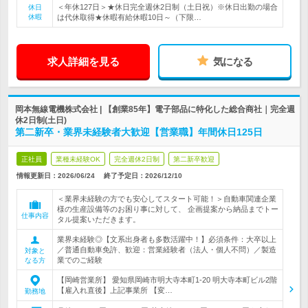
＜年休127日＞★休日完全週休2日制（土日祝）※休日出勤の場合
休日
休暇
は代休取得★休暇有給休暇10日～（下限…
求人詳細を見る
気になる
岡本無線電機株式会社 | 【創業85年】電子部品に特化した総合商社｜完全週
休2日制(土日)
第二新卒・業界未経験者大歓迎【営業職】年間休日125日
正社員
業種未経験OK
完全週休2日制
第二新卒歓迎
情報更新日：2026/06/24
終了予定日：
2026/12/10
＜業界未経験の方でも安心してスタート可能！＞自動車関連企業
様の生産設備等のお困り事に対して、 企画提案から納品までトー
仕事内容
タル提案いただきます。
業界未経験◎【文系出身者も多数活躍中！】必須条件：大卒以上
／普通自動車免許、歓迎：営業経験者（法人・個人不問）／製造
対象と
業でのご経験
なる方
【岡崎営業所】 愛知県岡崎市明大寺本町1-20 明大寺本町ビル2階
【雇入れ直後】上記事業所 【変…
勤務地