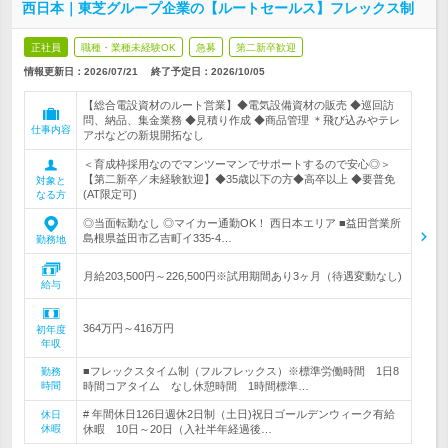
西日本｜東芝グループ企業の【ルートセールス】フレックス制
正社員
職種・業種未経験OK
急募
第二新卒歓迎
情報更新日：2026/07/21
終了予定日：
2026/10/05
【総合電設資材のルート営業】◆電気設備資材の販売 ◆巡回訪
問、納品、集金業務 ◆見積り作成 ◆商品管理 ＊飛び込みやテレ
仕事内容
アポなどの新規開拓なし
＜育成枠採用なのでマンツーマンでサポートするので安心◎＞
【第二新卒／未経験歓迎】◆35歳以下の方◆高卒以上 ◆要普免
対象と
(AT限定可)
なる方
◎当面転勤なし ◎マイカー通勤OK！ 西日本エリア ■益田営業所
島根県益田市乙吉町イ335-4…
勤務地
月給203,500円～226,500円※試用期間あり3ヶ月（待遇変動なし)
給与
364万円～416万円
初年度
年収
■フレックスタイム制（フルフレックス）※標準労働時間 1日8
勤務
時間
時間コアタイム なし休憩時間 1時間標準…
# 年間休日126日週休2日制（土日)祝日ゴールデンウィーク有給
休日
休暇
休暇 10日～20日（入社半年経過後…