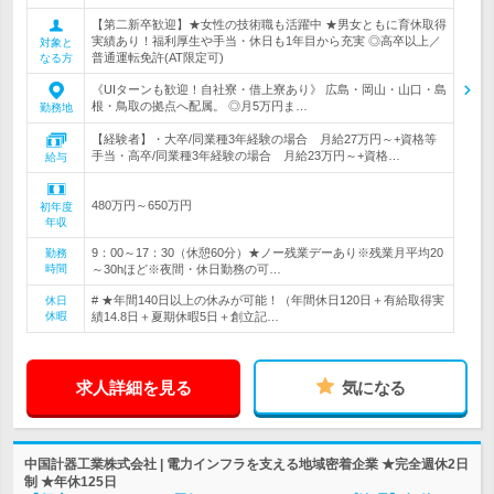
【第二新卒歓迎】★女性の技術職も活躍中 ★男女ともに育休取得
実績あり！福利厚生や手当・休日も1年目から充実 ◎高卒以上／
対象と
普通運転免許(AT限定可)
なる方
《UIターンも歓迎！自社寮・借上寮あり》 広島・岡山・山口・島
根・鳥取の拠点へ配属。 ◎月5万円ま…
勤務地
【経験者】・大卒/同業種3年経験の場合 月給27万円～+資格等
手当・高卒/同業種3年経験の場合 月給23万円～+資格…
給与
480万円～650万円
初年度
年収
9：00～17：30（休憩60分）★ノー残業デーあり※残業月平均20
勤務
時間
～30hほど※夜間・休日勤務の可…
# ★年間140日以上の休みが可能！（年間休日120日＋有給取得実
休日
休暇
績14.8日＋夏期休暇5日＋創立記…
求人詳細を見る
気になる
中国計器工業株式会社 | 電力インフラを支える地域密着企業 ★完全週休2日
制 ★年休125日