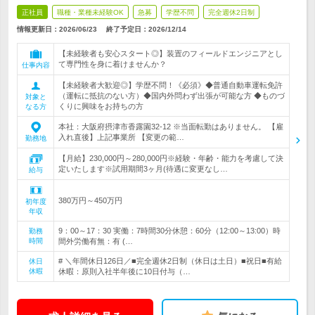
正社員
職種・業種未経験OK
急募
学歴不問
完全週休2日制
情報更新日：2026/06/23
終了予定日：
2026/12/14
【未経験者も安心スタート◎】装置のフィールドエンジニアとし
て専門性を身に着けませんか？
仕事内容
【未経験者大歓迎◎】学歴不問！《必須》◆普通自動車運転免許
（運転に抵抗のない方）◆国内外問わず出張が可能な方 ◆ものづ
対象と
くりに興味をお持ちの方
なる方
本社：大阪府摂津市香露園32-12 ※当面転勤はありません。 【雇
入れ直後】上記事業所 【変更の範…
勤務地
【月給】230,000円～280,000円※経験・年齢・能力を考慮して決
定いたします※試用期間3ヶ月(待遇に変更なし…
給与
380万円～450万円
初年度
年収
9：00～17：30 実働：7時間30分休憩：60分（12:00～13:00）時
勤務
時間
間外労働有無：有 (…
# ＼年間休日126日／■完全週休2日制（休日は土日）■祝日■有給
休日
休暇
休暇：原則入社半年後に10日付与（…