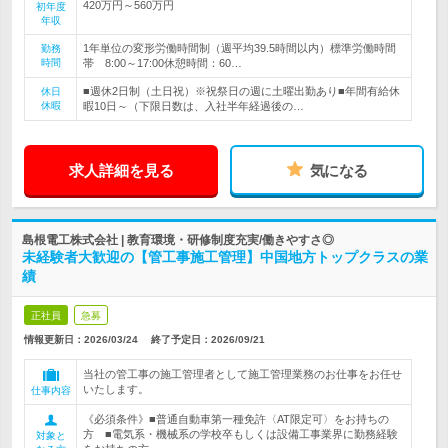
420万円～560万円
初年度
年収
1年単位の変形労働時間制（週平均39.5時間以内）標準労働時間
勤務
時間
帯 8:00～17:00休憩時間：60…
■週休2日制（土日祝）※祝祭日の週に土曜出勤あり■年間有給休
休日
休暇
暇10日～（下限日数は、入社半年経過後の…
求人詳細を見る
気になる
島根電工株式会社 | 教育環境・研修制度充実/働きやすさ◎
未経験者大歓迎の【管工事施工管理】中国地方トップクラスの業
績
正社員
急募
情報更新日：2026/03/24
終了予定日：
2026/09/21
当社の管工事の施工管理者として施工管理業務のお仕事をお任せ
いたします。
仕事内容
《必須条件》■普通自動車第一種免許〈AT限定可〉をお持ちの
方 ■電気系・機械系の学校卒もしくは設備工事業界に勤務経験
対象と