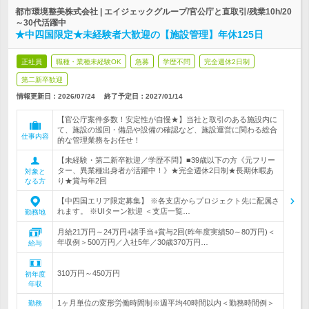
都市環境整美株式会社 | エイジェックグループ/官公庁と直取引/残業10h/20
～30代活躍中
★中四国限定★未経験者大歓迎の【施設管理】年休125日
正社員
職種・業種未経験OK
急募
学歴不問
完全週休2日制
第二新卒歓迎
情報更新日：2026/07/24
終了予定日：
2027/01/14
【官公庁案件多数！安定性が自慢★】当社と取引のある施設内に
て、施設の巡回・備品や設備の確認など、施設運営に関わる総合
仕事内容
的な管理業務をお任せ！
【未経験・第二新卒歓迎／学歴不問】■39歳以下の方《元フリー
ター、異業種出身者が活躍中！》★完全週休2日制★長期休暇あ
対象と
り★賞与年2回
なる方
【中四国エリア限定募集】 ※各支店からプロジェクト先に配属さ
れます。 ※UIターン歓迎 ＜支店一覧…
勤務地
月給21万円～24万円+諸手当+賞与2回(昨年度実績50～80万円)＜
年収例＞500万円／入社5年／30歳370万円…
給与
310万円～450万円
初年度
年収
1ヶ月単位の変形労働時間制※週平均40時間以内＜勤務時間例＞
勤務