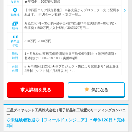
★年収例：500万円/30歳
なる方
【中四国エリア限定募集】 ※各支店からプロジェクト先に配属さ
れます。 ※UIターン歓迎 ＜支店一覧…
勤務地
月給23万円～35万円+諸手当+賞与2回(昨年度実績50～80万円)＜
年収例＞500万円／入社5年／30歳370万円…
給与
310万円～500万円
初年度
年収
1ヶ月単位の変形労働時間制※週平均40時間以内＜勤務時間例＞
勤務
時間
基本的に9：00～18：00（実働8時間…
# ★年間休日125日★※プロジェクト先により変動あり* 完全週休
休日
休暇
2日制（シフト制／月8日以上）* …
求人詳細を見る
気になる
三星ダイヤモンド工業株式会社 | 電子部品加工装置のリーディングカンパニ
ー
◇未経験者歓迎◇【フィールドエンジニア】＊年休126日＊完休
2日