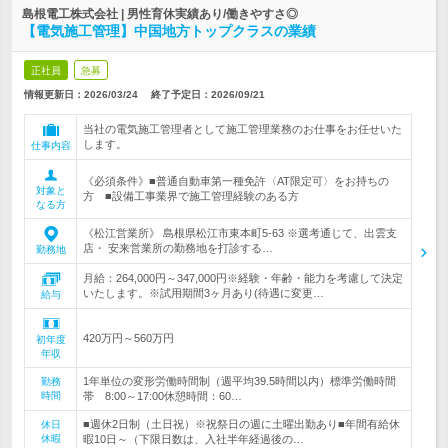
島根電工株式会社 | 男性育休実績あり/働きやすさ◎
【電気施工管理】中国地方トップクラスの業績
正社員
急募
情報更新日：2026/03/24
終了予定日：
2026/09/21
当社の電気施工管理者として施工管理業務のお仕事をお任せいた
します。
仕事内容
《必須条件》■普通自動車第一種免許〈AT限定可〉をお持ちの
対象と
方 ■設備工事業界で施工管理経験のある方
なる方
《松江営業所》 島根県松江市東本町5-63 ※選考通じて、出雲支
店・ 安来営業所の勤務地を打診する…
勤務地
月給：264,000円～347,000円※経験・年齢・能力を考慮して決定
いたします。※試用期間3ヶ月あり(待遇に変更…
給与
420万円～560万円
初年度
年収
1年単位の変形労働時間制（週平均39.5時間以内）標準労働時間
勤務
時間
帯 8:00～17:00休憩時間：60…
■週休2日制（土日祝）※祝祭日の週に土曜出勤あり■年間有給休
休日
休暇
暇10日～（下限日数は、入社半年経過後の…