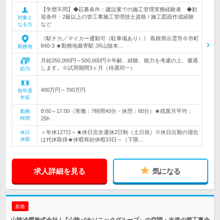
【学歴不問】◆応募条件：建設業での施工管理実務経験者 ◆歓
迎条件：2級以上の管工事施工管理技士資格 / 施工図面作成経験
対象と
など
なる方
《駅チカ／マイカー通勤可（駐車場あり）》 島根県出雲市今市町
840-3 ★勤務地最寄駅 JR山陰本…
勤務地
月給250,000円～500,000円※年齢、経験、能力を考慮の上、優遇
します。※試用期間3ヶ月（待遇同一）
給与
400万円～700万円
初年度
年収
8:00～17:00（実働：7時間40分・休憩：80分）★残業月平均：
勤務
時間
25h
＜年休127日＞★休日完全週休2日制（土日祝）※休日出勤の場合
休日
休暇
は代休取得★休暇有給休暇10日～（下限…
求人詳細を見る
気になる
新着