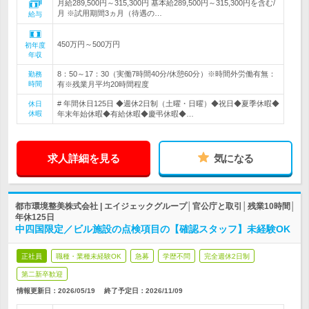
月給289,500円～315,300円 基本給289,500円～315,300円を含む/
月 ※試用期間3ヵ月（待遇の…
給与
450万円～500万円
初年度
年収
8：50～17：30（実働7時間40分/休憩60分）※時間外労働有無：
勤務
時間
有※残業月平均20時間程度
# 年間休日125日 ◆週休2日制（土曜・日曜）◆祝日◆夏季休暇◆
休日
休暇
年末年始休暇◆有給休暇◆慶弔休暇◆…
求人詳細を見る
気になる
都市環境整美株式会社 | エイジェックグループ│官公庁と取引│残業10時間│
年休125日
中四国限定／ビル施設の点検項目の【確認スタッフ】未経験OK
正社員
職種・業種未経験OK
急募
学歴不問
完全週休2日制
第二新卒歓迎
情報更新日：2026/05/19
終了予定日：
2026/11/09