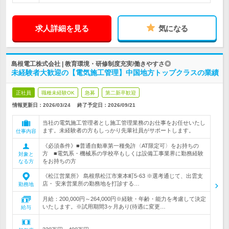
求人詳細を見る
気になる
島根電工株式会社 | 教育環境・研修制度充実/働きやすさ◎
未経験者大歓迎の【電気施工管理】中国地方トップクラスの業績
正社員
職種未経験OK
急募
第二新卒歓迎
情報更新日：2026/03/24
終了予定日：
2026/09/21
当社の電気施工管理者とし施工管理業務のお仕事をお任せいたし
ます。未経験者の方もしっかり先輩社員がサポートします。
仕事内容
《必須条件》■普通自動車第一種免許〈AT限定可〉をお持ちの
方 ■電気系・機械系の学校卒もしくは設備工事業界に勤務経験
対象と
をお持ちの方
なる方
《松江営業所》 島根県松江市東本町5-63 ※選考通じて、出雲支
店・ 安来営業所の勤務地を打診する…
勤務地
月給：200,000円～264,000円※経験・年齢・能力を考慮して決定
いたします。※試用期間3ヶ月あり(待遇に変更…
給与