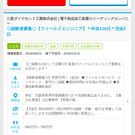
三星ダイヤモンド工業株式会社 | 電子部品加工装置のリーディングカンパニ
ー
◇経験者募集◇【フィールドエンジニア】＊年休126日＊完休2
日
正社員
業種未経験OK
急募
学歴不問
完全週休2日制
情報更新日：2026/06/23
終了予定日：
2026/12/14
【ご経験を活かして活躍◎】装置のフィールドエンジニア業務を
お任せします！
仕事内容
【経験者募集◎】学歴不問！《必須》◆フィールドサービス・メ
ンテナンス・保守のご経験 ◆国内外問わず出張が可能な方 ◆普
対象と
通自動車運転免許
なる方
本社：大阪府摂津市香露園32-12 ※当面転勤はありません。 【雇
入れ直後】上記事業所 【変更の範…
勤務地
【月給】300,000円～420,000円※経験・年齢・能力を考慮して決
定いたします※試用期間3ヶ月(待遇に変更なし…
給与
500万円～700万円
初年度
年収