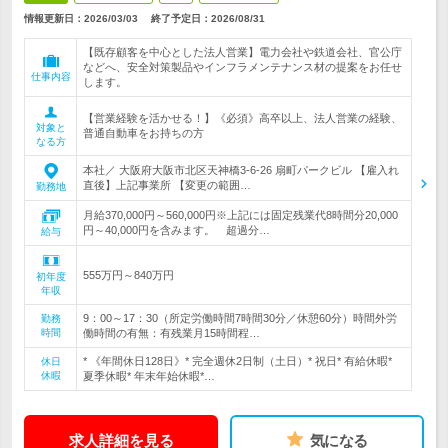
情報更新日：2026/03/03
終了予定日：
2026/08/31
【既存顧客を中心とした法人営業】電力会社や鉄道会社、官公庁
などへ、安全対策製品やインフラメンテナンス材の提案をお任せ
仕事内容
します。
【営業経験を活かせる！】《必須》高卒以上、法人営業の経験、
対象と
普通自動車をお持ちの方
なる方
本社／ 大阪府大阪市北区天神橋3-6-26 扇町パークビル 【雇入れ
直後】上記事業所 【変更の範囲…
勤務地
月給370,000円～560,000円※上記には固定残業代8時間分20,000
円～40,000円を含みます。 超過分…
給与
555万円～840万円
初年度
年収
9：00～17：30（所定労働時間7時間30分／休憩60分）時間外労
勤務
時間
働時間の有無：有残業月15時間程…
* 《年間休日128日》* 完全週休2日制（土日）* 祝日* 有給休暇*
休日
休暇
夏季休暇* 年末年始休暇*…
求人詳細を見る
気になる