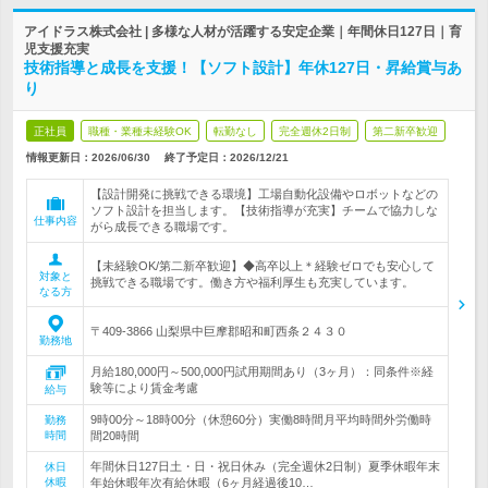
アイドラス株式会社 | 多様な人材が活躍する安定企業｜年間休日127日｜育
児支援充実
技術指導と成長を支援！【ソフト設計】年休127日・昇給賞与あ
り
正社員
職種・業種未経験OK
転勤なし
完全週休2日制
第二新卒歓迎
情報更新日：2026/06/30
終了予定日：
2026/12/21
【設計開発に挑戦できる環境】工場自動化設備やロボットなどの
ソフト設計を担当します。【技術指導が充実】チームで協力しな
仕事内容
がら成長できる職場です。
【未経験OK/第二新卒歓迎】◆高卒以上＊経験ゼロでも安心して
対象と
挑戦できる職場です。働き方や福利厚生も充実しています。
なる方
〒409-3866 山梨県中巨摩郡昭和町西条２４３０
勤務地
月給180,000円～500,000円試用期間あり（3ヶ月）：同条件※経
験等により賃金考慮
給与
9時00分～18時00分（休憩60分）実働8時間月平均時間外労働時
勤務
時間
間20時間
年間休日127日土・日・祝日休み（完全週休2日制）夏季休暇年末
休日
休暇
年始休暇年次有給休暇（6ヶ月経過後10…