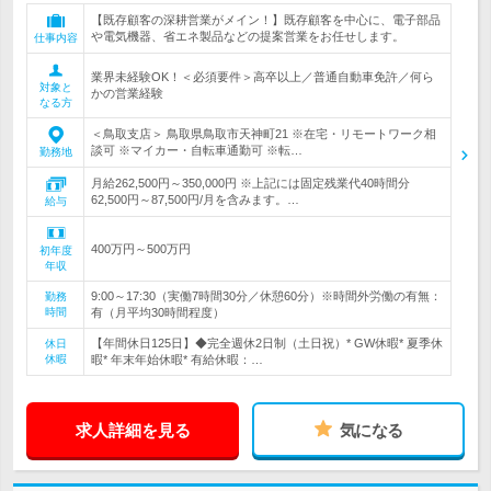
【既存顧客の深耕営業がメイン！】既存顧客を中心に、電子部品
や電気機器、省エネ製品などの提案営業をお任せします。
仕事内容
業界未経験OK！＜必須要件＞高卒以上／普通自動車免許／何ら
対象と
かの営業経験
なる方
＜鳥取支店＞ 鳥取県鳥取市天神町21 ※在宅・リモートワーク相
談可 ※マイカー・自転車通勤可 ※転…
勤務地
月給262,500円～350,000円 ※上記には固定残業代40時間分
62,500円～87,500円/月を含みます。…
給与
400万円～500万円
初年度
年収
9:00～17:30（実働7時間30分／休憩60分）※時間外労働の有無：
勤務
時間
有（月平均30時間程度）
【年間休日125日】◆完全週休2日制（土日祝）* GW休暇* 夏季休
休日
休暇
暇* 年末年始休暇* 有給休暇：…
求人詳細を見る
気になる