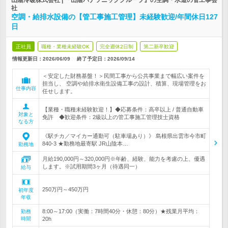
山陰冷暖株式会社 | 『山陰パナソニックグループ』の空調・水道の管工事会
社
空調・給排水設備の【管工事施工管理】未経験歓迎/年間休日127
日
正社員
職種・業種未経験OK
完全週休2日制
第二新卒歓迎
情報更新日：2026/06/09
終了予定日：
2026/09/14
＜安定した財務基盤！＞民間工事から公共事業まで幅広い案件を
担当し、 空調や給排水衛生設備工事の設計、積算、現場管理をお
仕事内容
任せします。
【業種・職種未経験歓迎！】◆応募条件：高卒以上 / 普通自動車
対象と
免許 ◆歓迎条件：2級以上の管工事施工管理技士資格
なる方
《駅チカ／マイカー通勤可（駐車場あり）》 島根県出雲市今市町
840-3 ★勤務地最寄駅 JR山陰本…
勤務地
月給190,000円～320,000円※年齢、経験、能力を考慮の上、優遇
します。※試用期間3ヶ月（待遇同一）
給与
250万円～450万円
初年度
年収
8:00～17:00（実働：7時間40分・休憩：80分）★残業月平均：
勤務
時間
20h