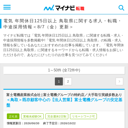
電気 年間休日125日以上 鳥取県に関する求人・転職・
中途採用情報＜8/7（金）更新＞
マイナビ転職では「電気 年間休日125日以上 鳥取県」に関連する転職・求人・
中途採用情報を多数掲載中!「電気 年間休日125日以上 鳥取県」の転職・求人
情報を探しているあなたにおすすめのお仕事を掲載しています。「電気 年間休
日125日以上 鳥取県」に関連するキーワードからも転職・求人情報をお探しい
ただけるので、あなたにぴったりのお仕事を見つけてみてください!
1～50件 (全72件中)
1
2
富士電機産業株式会社 | 富士電機グループの特約店／大手取引実績多数あり
＜鳥取＞既存顧客中心の【法人営業】富士電機グループの安定基
盤
正社員
業種未経験OK
完全週休2日制
リモートワーク可
情報更新日：2026/06/30
終了予定日：
2026/10/22