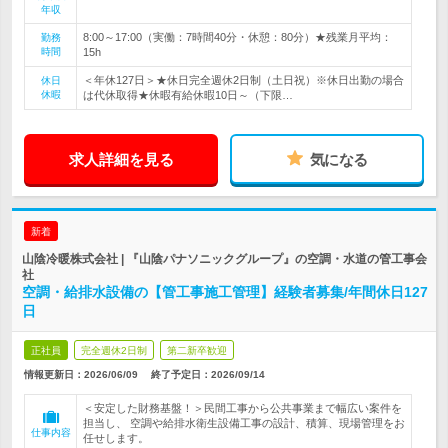
年収
8:00～17:00（実働：7時間40分・休憩：80分）★残業月平均：
勤務
時間
15h
＜年休127日＞★休日完全週休2日制（土日祝）※休日出勤の場合
休日
休暇
は代休取得★休暇有給休暇10日～（下限…
求人詳細を見る
気になる
新着
山陰冷暖株式会社 | 『山陰パナソニックグループ』の空調・水道の管工事会
社
空調・給排水設備の【管工事施工管理】経験者募集/年間休日127
日
正社員
完全週休2日制
第二新卒歓迎
情報更新日：2026/06/09
終了予定日：
2026/09/14
＜安定した財務基盤！＞民間工事から公共事業まで幅広い案件を
担当し、 空調や給排水衛生設備工事の設計、積算、現場管理をお
仕事内容
任せします。