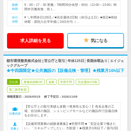
9：00～17：30 実働：7時間30分休憩：60分（12:00～13:00）時
勤務
時間
間外労働有無：有 (…
# ＼年間休日126日／■完全週休2日制（休日は土日）■祝日■有給
休日
休暇
休暇：原則入社半年後に10日付与（…
求人詳細を見る
気になる
都市環境整美株式会社 | 官公庁と取引│年休125日│長期休暇あり│エイジェ
ックグループ
★中四国限定★公共施設の【設備点検・管理】★残業月10h以下
正社員
業種未経験OK
急募
学歴不問
完全週休2日制
第二新卒歓迎
情報更新日：2026/05/19
終了予定日：
2026/11/09
【官公庁との取引実績も多数⇒将来性も安心！】有名企業の工
場、自治体の施設、ショッピングモールなどの施設内で設備点検
仕事内容
をお任せします。
【設備管理業務の経験者募集】■学歴不問 ■「安定企業で働きた
い」「スキルアップしたい」方歓迎！★残業月10h以下／賞与2回
対象と