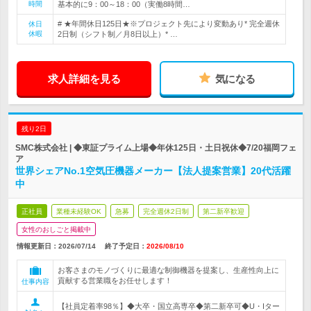
時間
基本的に9：00～18：00（実働8時間…
# ★年間休日125日★※プロジェクト先により変動あり* 完全週休
休日
休暇
2日制（シフト制／月8日以上）* …
求人詳細を見る
気になる
残り2日
SMC株式会社 | ◆東証プライム上場◆年休125日・土日祝休◆7/20福岡フェ
ア
世界シェアNo.1空気圧機器メーカー【法人提案営業】20代活躍
中
正社員
業種未経験OK
急募
完全週休2日制
第二新卒歓迎
女性のおしごと掲載中
情報更新日：2026/07/14
終了予定日：
2026/08/10
お客さまのモノづくりに最適な制御機器を提案し、生産性向上に
貢献する営業職をお任せします！
仕事内容
【社員定着率98％】◆大卒・国立高専卒◆第二新卒可◆U・Iター