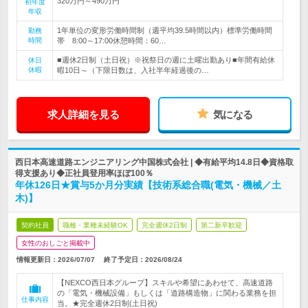
320万円～490万円
初年度
年収
1年単位の変形労働時間制（週平均39.5時間以内）標準労働時間
勤務
時間
帯 8:00～17:00休憩時間：60…
■週休2日制（土日祝）※祝祭日の週に土曜出勤あり■年間有給休
休日
休暇
暇10日～（下限日数は、入社半年経過後の…
求人詳細を見る
気になる
西日本高速道路エンジニアリング中国株式会社 | ◆有給平均14.8日◆資格取
得支援あり◆正社員登用率ほぼ100％
年休126日★賞与5か月分実績【技術系総合職(電気・機械／土
木)】
契約社員
職種・業種未経験OK
完全週休2日制
第二新卒歓迎
女性のおしごと掲載中
情報更新日：2026/07/07
終了予定日：
2026/08/24
【NEXCO西日本グループ】スキルや希望にあわせて、高速道路
の「電気・機械設備」もしくは「道路構造物」に関わる業務を担
仕事内容
当。★完全週休2日制(土日祝)