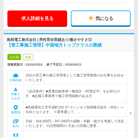
求人詳細を見る
気になる
島根電工株式会社 | 男性育休実績あり/働きやすさ◎
【管工事施工管理】中国地方トップクラスの業績
正社員
急募
情報更新日：2026/03/24
終了予定日：
2026/09/21
当社の管工事の施工管理者として施工管理業務のお仕事をお任せ
いたします。
仕事内容
《必須条件》■普通自動車第一種免許〈AT限定可〉をお持ちの
対象と
方 ■設備工事業界で施工管理経験のある方
なる方
■島根県松江市平成町182-37 ※シンセイ技研株式会社（本社）へ
出向となります。 ※選考通じて、…
勤務地
月給：264,000円～347,000円※経験・年齢・能力を考慮して決定
いたします。※試用期間3ヶ月あり(待遇に変更…
給与