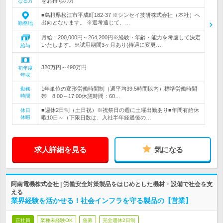
をお持ちの方
なる方
■島根県松江市平成町182-37 ※シンセイ技研株式会社（本社）へ
出向となります。 ※選考通じて、…
勤務地
月給：200,000円～264,200円※経験・年齢・能力を考慮して決定
いたします。※試用期間3ヶ月あり(待遇に変更…
給与
320万円～490万円
初年度
年収
1年単位の変形労働時間制（週平均39.5時間以内）標準労働時間
勤務
時間
帯 8:00～17:00休憩時間：60…
■週休2日制（土日祝）※祝祭日の週に土曜出勤あり■年間有給休
休日
休暇
暇10日～（下限日数は、入社半年経過後の…
求人詳細を見る
気になる
阿南電機株式会社 | 労働安全対策製品をはじめとした機材・設備で社会を支
える
業界経験を活かせる！社会インフラを守る製品の【営業】
正社員
業種未経験OK
急募
完全週休2日制