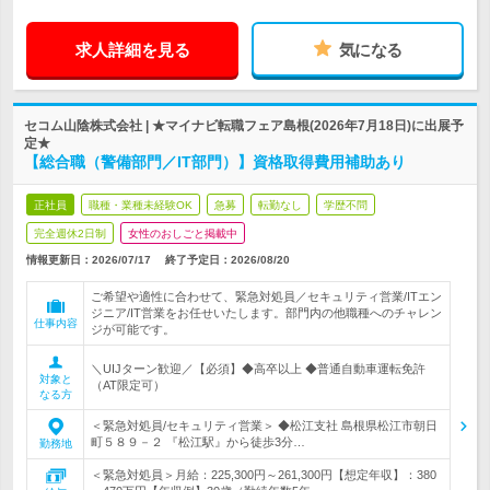
求人詳細を見る
気になる
セコム山陰株式会社 | ★マイナビ転職フェア島根(2026年7月18日)に出展予
定★
【総合職（警備部門／IT部門）】資格取得費用補助あり
正社員
職種・業種未経験OK
急募
転勤なし
学歴不問
完全週休2日制
女性のおしごと掲載中
情報更新日：2026/07/17
終了予定日：
2026/08/20
ご希望や適性に合わせて、緊急対処員／セキュリティ営業/ITエン
ジニア/IT営業をお任せいたします。部門内の他職種へのチャレン
仕事内容
ジが可能です。
＼UIJターン歓迎／【必須】◆高卒以上 ◆普通自動車運転免許
対象と
（AT限定可）
なる方
＜緊急対処員/セキュリティ営業＞ ◆松江支社 島根県松江市朝日
町５８９－２ 『松江駅』から徒歩3分…
勤務地
＜緊急対処員＞月給：225,300円～261,300円【想定年収】：380