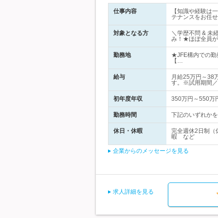
仕事内容
【知識や経験は一
テナンスをお任せ
対象となる方
＼学歴不問 & 
み！★ほぼ全員が
勤務地
★JFE構内での
【…
給与
月給25万円～3
す。※試用期間／
初年度年収
350万円～550万
勤務時間
下記のいずれかをご
休日・休暇
完全週休2日制（
暇 など
企業からのメッセージを見る
求人詳細を見る