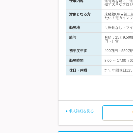
仕事内容
送電塔を建て、送
残す大きなプロジ
対象となる方
未経験OK★第二
たい！電力インフ
勤務地
＼転勤なし・マイ
給与
月給：25万9,5
円～）含…
初年度年収
400万円～550万
勤務時間
8:00 ～ 17
休日・休暇
# ＼ 年間休日1
求人詳細を見る