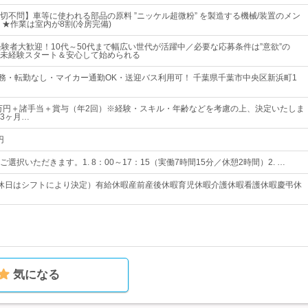
切不問】車等に使われる部品の原料 ”ニッケル超微粉” を製造する機械/装置のメン
 ★作業は室内が8割(冷房完備)
未経験者大歓迎！10代～50代まで幅広い世代が活躍中／必要な応募条件は”意欲”の
未経験スタート＆安心して始められる
勤務・転勤なし・マイカー通勤OK・送迎バス利用可！ 千葉県千葉市中央区新浜町1
8万円＋諸手当＋賞与（年2回）※経験・スキル・年齢などを考慮の上、決定いたしま
3ヶ月…
円
選択いただきます。1. 8：00～17：15（実働7時間15分／休憩2時間）2. …
休日はシフトにより決定）有給休暇産前産後休暇育児休暇介護休暇看護休暇慶弔休
気になる