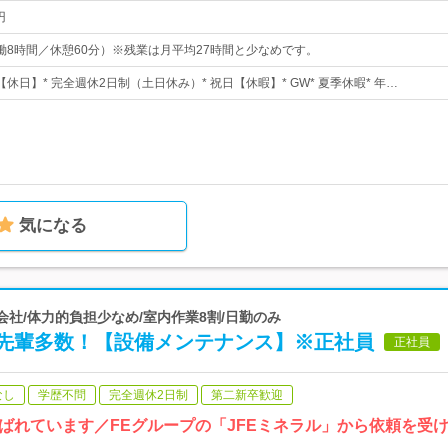
円
0（実働8時間／休憩60分）※残業は月平均27時間と少なめです。
日【休日】* 完全週休2日制（土日休み）* 祝日【休暇】* GW* 夏季休暇* 年…
気になる
力会社/体力的負担少なめ/室内作業8割/日勤のみ
先輩多数！【設備メンテナンス】※正社員
正社員
なし
学歴不問
完全週休2日制
第二新卒歓迎
ばれています／FEグループの「JFEミネラル」から依頼を受