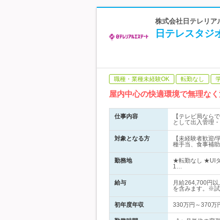
株式会社日テレリアル
日テレスタジ
職種・業種未経験OK
転勤なし
屋内中心の快適環境で無理なく
仕事内容
【テレビ局ならで
として出入管理・
対象となる方
【未経験者歓迎/
種手当、食事補助
勤務地
★転勤なし ★U
1…
給与
月給264,70
を含みます。※試
初年度年収
330万円～370万