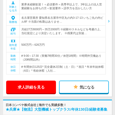
業界未経験歓迎！＜必須要件＞高専卒以上で、3年以上の法人営
対象と
業経験をお持ちの方＜歓迎要件＞語学力を活かしたい方
なる方
名古屋営業所 愛知県名古屋市中区丸の内3-17-13 いちご丸の内ビ
ル8F ※当面の転勤はありませ…
勤務地
月給27万8000円～35万2000円 ※経験やスキルなどを考慮の上、
当社規定により決定いたします。 ※残業代は別途…
給与
500万円～626万円
初年度
年収
# 9:00～17:30（実働7時間30分／休憩1時間）※時間外労働あり
勤務
時間
（20時間以内）
# 年間休日125日* 完全週休2日制（土・日）* 祝日 * 年末年始休暇
休日
休暇
（6日）* 有給休暇（入社…
求人詳細を見る
気になる
日本コンベヤ株式会社 | 海外でも実績多数！
★兵庫★【物流】大型機械トップクラス/年休130日/経験者募集