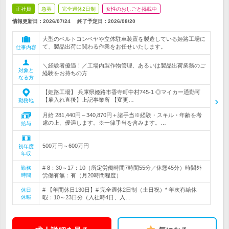
正社員
急募
完全週休2日制
女性のおしごと掲載中
情報更新日：2026/07/24
終了予定日：
2026/08/20
大型のベルトコンベヤや立体駐車装置を製造している姫路工場に
て、製品出荷に関わる作業をお任せいたします。
仕事内容
＼経験者優遇！／工場内製作物管理、あるいは製品出荷業務のご
対象と
経験をお持ちの方
なる方
【姫路工場】 兵庫県姫路市香寺町中村745-1 ◎マイカー通勤可
【雇入れ直後】上記事業所 【変更…
勤務地
月給 281,440円～340,870円＋諸手当※経験・スキル・年齢を考
慮の上、優遇します。※一律手当を含みます。…
給与
500万円～600万円
初年度
年収
# 8：30～17：10（所定労働時間7時間55分／休憩45分）時間外
勤務
時間
労働有無：有（月20時間程度）
# 【年間休日130日】# 完全週休2日制（土日祝）* 年次有給休
休日
休暇
暇：10～23日分（入社時4日、入…