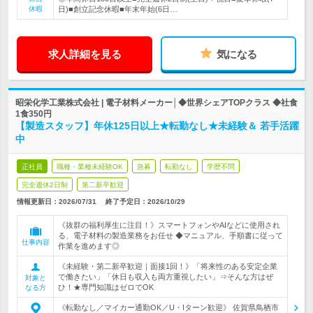
休暇
日)■創立記念休暇■年末年始(6日…
求人詳細を見る
気になる
昭栄化学工業株式会社 | 電子材料メーカー│◆世界シェアTOPクラス ◆社食
1食350円
【製造スタッフ】年休125日以上★転勤なし★未経験＆ 若手活躍
中
正社員
職種・業種未経験OK
急募
転勤なし
学歴不問
完全週休2日制
第二新卒歓迎
情報更新日：2026/07/31
終了予定日：
2026/10/29
《抜群の福利厚生に注目！》スマートフォンやAIなどに使用され
る、電子材料の製造業務をお任せ ◆マニュアル、手順書に従って
仕事内容
作業を進めます◎
《未経験・第二新卒歓迎｜面接1回！》「将来性のある安定企業
で働きたい」「休日も収入も両方重視したい」⇒そんな方はぜ
対象と
ひ！★専門知識はゼロでOK
なる方
《転勤なし／マイカー通勤OK／U・Iターン歓迎》 佐賀県鳥栖市