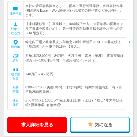
当社の管理事務担当として、配車・運行管理業務・各種事務作業
(初歩的なExcel・Wordを使用)・現場での軽作業などをお任せし
仕事内容
ます。
【未経験歓迎！】高卒以上、40歳以下の方（※若年層の長期キャ
リア形成を図るため）、第一種普通自動車運転免許をお持ちの方
対象と
（AT限定可）
なる方
輪之内工場／岐阜県安八郡輪之内町中郷新田2574-1 ※養老鉄道
「烏江駅」から車で約18分 【雇入…
勤務地
月給18万2,000円～24万円＋各種手当＋賞与（年2回、直近実績は
60万円～100万円/年間）※試用期間／3ヶ月（…
給与
340万円～450万円
初年度
年収
8:00～17:00（実働8時間、休憩1時間） 時間外労働有無：有（月
勤務
時間
平均25時間前後）
# ＼年間休日130日／* 完全週休2日制（土日）* 祝日* 年末年始休
休日
休暇
暇* 夏期休暇* 有給休暇*…
求人詳細を見る
気になる