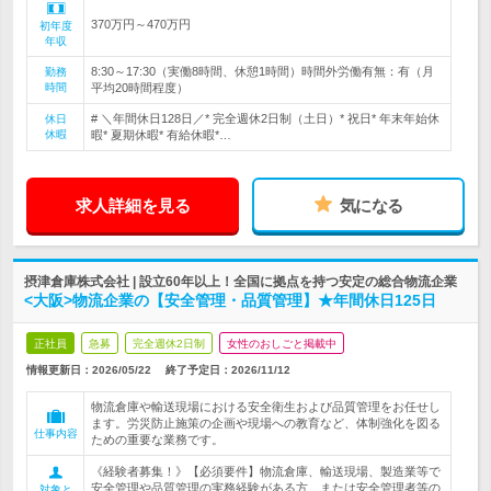
370万円～470万円
初年度
年収
8:30～17:30（実働8時間、休憩1時間）時間外労働有無：有（月
勤務
時間
平均20時間程度）
# ＼年間休日128日／* 完全週休2日制（土日）* 祝日* 年末年始休
休日
休暇
暇* 夏期休暇* 有給休暇*…
求人詳細を見る
気になる
摂津倉庫株式会社 | 設立60年以上！全国に拠点を持つ安定の総合物流企業
<大阪>物流企業の【安全管理・品質管理】★年間休日125日
正社員
急募
完全週休2日制
女性のおしごと掲載中
情報更新日：2026/05/22
終了予定日：
2026/11/12
物流倉庫や輸送現場における安全衛生および品質管理をお任せし
ます。労災防止施策の企画や現場への教育など、体制強化を図る
仕事内容
ための重要な業務です。
《経験者募集！》【必須要件】物流倉庫、輸送現場、製造業等で
安全管理や品質管理の実務経験がある方、または安全管理者等の
対象と