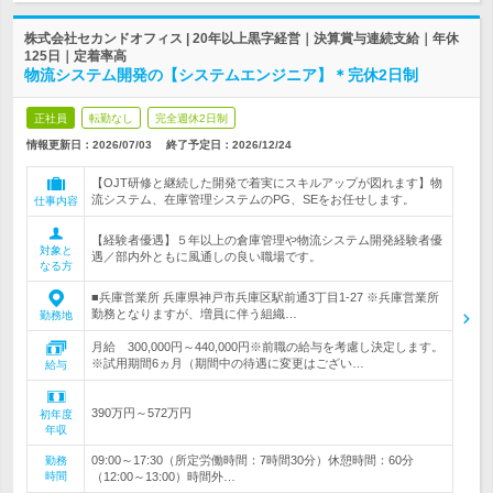
株式会社セカンドオフィス | 20年以上黒字経営｜決算賞与連続支給｜年休
125日｜定着率高
物流システム開発の【システムエンジニア】＊完休2日制
正社員
転勤なし
完全週休2日制
情報更新日：2026/07/03
終了予定日：
2026/12/24
【OJT研修と継続した開発で着実にスキルアップが図れます】物
流システム、在庫管理システムのPG、SEをお任せします。
仕事内容
【経験者優遇】５年以上の倉庫管理や物流システム開発経験者優
対象と
遇／部内外ともに風通しの良い職場です。
なる方
■兵庫営業所 兵庫県神戸市兵庫区駅前通3丁目1-27 ※兵庫営業所
勤務となりますが、増員に伴う組織…
勤務地
月給 300,000円～440,000円※前職の給与を考慮し決定します。
※試用期間6ヵ月（期間中の待遇に変更はござい…
給与
390万円～572万円
初年度
年収
09:00～17:30（所定労働時間：7時間30分）休憩時間：60分
勤務
時間
（12:00～13:00）時間外…