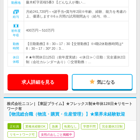
藤木町字若桜5番3 【どんな人が働い…
勤務地
月給241,720円～+諸手当+賞与年2回※年齢、経験、能力を考慮の
上、優遇します※6ヵ月間の試用期間あり（給与、待…
給与
400万円～510万円
初年度
年収
【日勤勤務】8：30～17：30【交替勤務】※4勤2休勤務時間は*
勤務
時間
8：30～17：30* 20：3…
# ★年間休日125日（前年度実績）≪休日≫◇日勤：完全週休2日
休日
休暇
制（会社カレンダーあり）◇交替勤務：…
求人詳細を見る
気になる
株式会社ニコン | 【東証プライム】★フレックス制★年休128日★リモート
ワーク有
【物流総合職（物流・購買・生産管理）】★業界未経験歓迎
正社員
業種未経験OK
急募
転勤なし
学歴不問
完全週休2日制
リモートワーク可
女性のおしごと掲載中