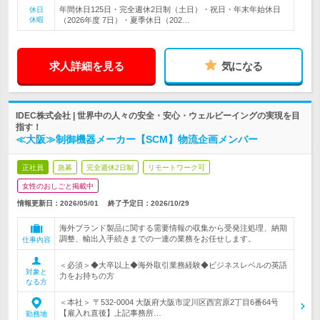
年間休日125日・完全週休2日制（土日）・祝日・年末年始休日
休日
休暇
（2026年度 7日）・夏季休日（202…
求人詳細を見る
気になる
IDEC株式会社 | 世界中の人々の安全・安心・ウェルビーイングの実現を目
指す！
≪大阪≫制御機器メーカー【SCM】物流企画メンバー
正社員
急募
完全週休2日制
リモートワーク可
女性のおしごと掲載中
情報更新日：2026/05/01
終了予定日：
2026/10/29
海外ブランド製品に関する需要情報の収集から受発注処理、納期
調整、輸出入手続きまでの一連の業務をお任せします。
仕事内容
＜必須＞◆大卒以上◆海外取引業務経験◆ビジネスレベルの英語
対象と
力をお持ちの方
なる方
＜本社＞ 〒532-0004 大阪府大阪市淀川区西宮原2丁目6番64号
【雇入れ直後】上記事務所…
勤務地