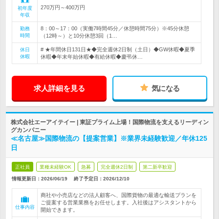
270万円～400万円
初年度
年収
8：00～17：00（実働7時間45分／休憩時間75分）※45分休憩
勤務
時間
（12時～）と10分休憩3回（1…
# ★年間休日131日★◆完全週休2日制（土日）◆GW休暇◆夏季
休日
休暇
休暇◆年末年始休暇◆有給休暇◆慶弔休…
求人詳細を見る
気になる
株式会社エーアイテイー | 東証プライム上場！国際物流を支えるリーディン
グカンパニー
≪名古屋≫国際物流の【提案営業】※業界未経験歓迎／年休125
日
正社員
業種未経験OK
急募
完全週休2日制
第二新卒歓迎
情報更新日：2026/06/19
終了予定日：
2026/12/10
商社や小売店などの法人顧客へ、国際貨物の最適な輸送プランを
ご提案する営業業務をお任せします。入社後はアシスタントから
仕事内容
開始できます。