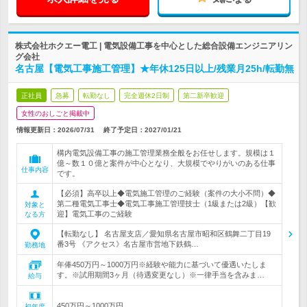
株式会社ホクエー電工 | 電気設備工事を中心とした総合設備エンジニアリン
グ会社
名古屋【電気工事施工管理】★年休125日以上/残業月25h/転勤無
正社員
急募
転勤なし
完全週休2日制
第二新卒歓迎
女性のおしごと掲載中
情報更新日：2026/07/31
終了予定日：
2027/01/21
構内電気設備工事の施工管理業務全般をお任せします。規模は１
億～数１０億と案件が中心となり、大規模でやりがいのある仕事
仕事内容
です。
【必須】高卒以上◆電気施工管理のご経験（案件の大小不問）◆
第二種電気工事士◆電気工事施工管理技士（1級または2級）【歓
対象と
迎】電気工事のご経験
なる方
【転勤なし】 名古屋支店／愛知県名古屋市昭和区鶴舞二丁目19
番3号 《アクセス》名古屋市営地下鉄鶴…
勤務地
年俸450万円～1000万円※経験や能力に基づいて優遇いたしま
す。※試用期間3ヶ月（待遇変更なし）※一律手当を含みま…
給与
450万円～1000万円
初年度