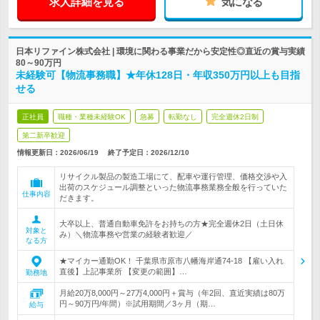
求人詳細を見る
気になる
日本リファイン株式会社 | 環境に関わる事業だから安定性◎直近の賞与実績
80～90万円
未経験可【物流事務職】★年休128日・年収350万円以上も目指
せる
正社員
職種・業種未経験OK
急募
転勤なし
完全週休2日制
第二新卒歓迎
情報更新日：2026/06/19
終了予定日：
2026/12/10
リサイクル製品の製造工場にて、配車や運行管理、価格交渉や入
出荷のスケジュール調整といった物流事務業務全般を行っていた
仕事内容
だきます。
大卒以上、普通自動車免許をお持ちの方★完全週休2日（土日休
対象と
み）＼物流事務や営業の経験者歓迎／
なる方
★マイカー通勤OK！ 千葉県市原市八幡海岸通74-18 【雇い入れ
直後】上記事業所 【変更の範囲】…
勤務地
月給20万8,000円～27万4,000円＋賞与（年2回、直近実績は80万
円～90万円/年間）※試用期間／3ヶ月（期…
給与