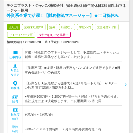
テクニプラスト・ジャパン株式会社 | 完全週休2日/年間休日125日以上/マネ
ージャー採用
外資系企業で活躍！【財務物流マネージャー】★土日祝休み
正社員
業種未経験OK
急募
転勤なし
学歴不問
完全週休2日制
リモートワーク可
女性のおしごと掲載中
情報更新日：2026/05/28
終了予定日：
2026/09/28
財務・物流部門のマネージャーとして、収益性向上・キャッシュ
創出・業務効率化などを率いていただきます。
仕事内容
【学歴不問】■経理・財務の実務をハンズオンで遂行できる方■日
対象と
常英会話レベルの英語力
なる方
【転勤なし★広尾駅から徒歩3分★週1リモート可能】 ★UIター
ン歓迎 東京都港区南麻布5-2-32…
勤務地
■年俸制900万円～1,200万円+諸手当＊経験・能力を考慮のうえ、
当社規定により決定致します。＊試用期間3ヶ月（同…
給与
900万円～1200万円
初年度
年収
勤務
9:00～17:30※休憩時間：60分※時間外労働有無：有
時間