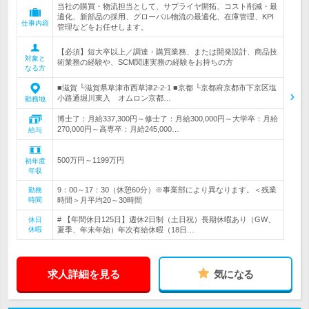
当社の購買・物流担当として、サプライヤ開拓、コスト削減・最
適化、新部品の採用、グローバル物流の最適化、在庫管理、KPI
仕事内容
管理などをお任せします。
【必須】短大卒以上／調達・購買業務、または開発設計、商品技
対象と
術業務の経験や、SCM関連実務の経験をお持ちの方
なる方
■滋賀 └滋賀県草津市西草津2-2-1 ■京都 └京都府京都市下京区塩
小路通堀川東入 オムロン京都…
勤務地
博士了：月給337,300円～修士了：月給300,000円～大学卒：月給
270,000円～高専卒：月給245,000…
給与
500万円～1199万円
初年度
年収
9：00～17：30（休憩60分）※事業部により異なります。＜残業
勤務
時間
時間＞月平均20～30時間
# 【年間休日125日】週休2日制（土日祝）長期休暇あり（GW、
休日
休暇
夏季、年末年始）年次有給休暇（18日…
求人詳細を見る
気になる