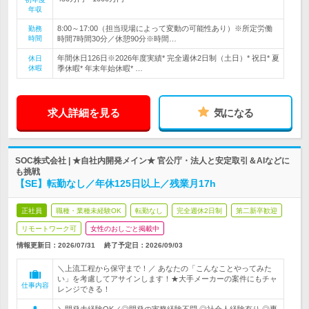
年収
8:00～17:00（担当現場によって変動の可能性あり）※所定労働
勤務
時間
時間7時間30分／休憩90分※時間…
年間休日126日※2026年度実績* 完全週休2日制（土日）* 祝日* 夏
休日
休暇
季休暇* 年末年始休暇* …
求人詳細を見る
気になる
SOC株式会社 | ★自社内開発メイン★ 官公庁・法人と安定取引＆AIなどに
も挑戦
【SE】転勤なし／年休125日以上／残業月17h
正社員
職種・業種未経験OK
転勤なし
完全週休2日制
第二新卒歓迎
リモートワーク可
女性のおしごと掲載中
情報更新日：2026/07/31
終了予定日：
2026/09/03
＼上流工程から保守まで！／ あなたの「こんなことやってみた
い」を考慮してアサインします！★大手メーカーの案件にもチャ
仕事内容
レンジできる！
＼開発未経験OK／◎開発の実務経験不問 ◎社会人経験有り ◎専