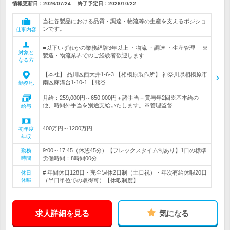
情報更新日：2026/07/24
終了予定日：
2026/10/22
当社各製品における品質・調達・物流等の生産を支えるポジショ
ンです。
仕事内容
■以下いずれかの業務経験3年以上 ・物流 ・調達 ・生産管理 ※
対象と
製造・物流業界でのご経験者歓迎します
なる方
【本社】 品川区西大井1-6-3 【相模原製作所】 神奈川県相模原市
南区麻溝台1-10-1 【熊谷…
勤務地
月給：259,000円～650,000円＋諸手当＋賞与年2回※基本給の
他、時間外手当を別途支給いたします。※管理監督…
給与
400万円～1200万円
初年度
年収
9:00～17:45（休憩45分）【フレックスタイム制あり】1日の標準
勤務
時間
労働時間：8時間00分
# 年間休日128日・完全週休2日制（土日祝）・年次有給休暇20日
休日
休暇
（半日単位での取得可）【休暇制度】…
求人詳細を見る
気になる