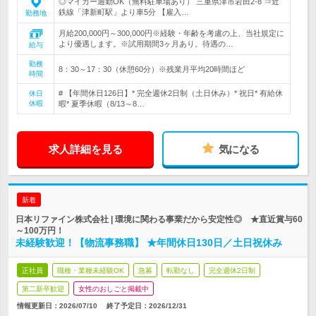
◎マイカー通勤OK（無料駐車場あり） 三重県津市岩田2-8 ⇒近
鉄線「津新町駅」より車5分 【雇入…
勤務地
月給200,000円～300,000円※経験・年齢を考慮の上、当社規定に
より優遇します。※試用期間3ヶ月あり。待遇の…
給与
勤務
8：30～17：30（休憩60分）※残業月平均20時間ほど
時間
# 【年間休日126日】* 完全週休2日制（土日休み）* 祝日* 有給休
休日
休暇
暇* 夏季休暇（8/13～8…
求人詳細を見る
気になる
新着
日本リファイン株式会社 | 環境に関わる事業だから安定性◎ ★直近賞与60
～100万円！
未経験歓迎！【物流事務職】 ★年間休日130日／土日祝休み
正社員
職種・業種未経験OK
急募
転勤なし
完全週休2日制
第二新卒歓迎
女性のおしごと掲載中
情報更新日：2026/07/10
終了予定日：
2026/12/31