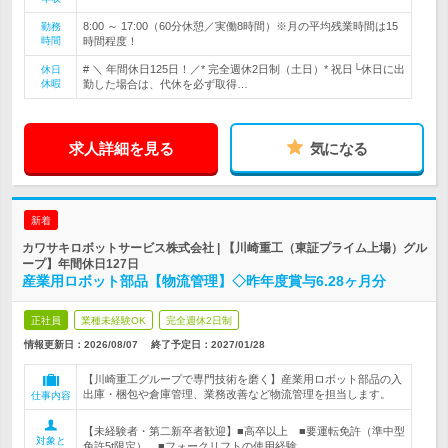
8:00 ～ 17:00（60分休憩／実働8時間）※月の平均残業時間は15
勤務
時間
時間程度！
# ＼ 年間休日125日！／* 完全週休2日制（土日）* 祝日└休日に出
休日
休暇
勤した場合は、代休を必ず取得…
求人詳細を見る
気になる
新着
カワサキロボットサービス株式会社 | 【川崎重工（東証プライム上場）グル
ープ】年間休日127日
産業用ロボット部品【物流管理】◇昨年度賞与6.28ヶ月分
正社員
業種未経験OK
完全週休2日制
情報更新日：2026/08/07
終了予定日：
2027/01/28
【川崎重工グループで専門技術を磨く】産業用ロボット部品の入
出庫・梱包や倉庫管理、業務改善など物流管理を担当します。
仕事内容
【未経験者・第二新卒者歓迎】■高卒以上 ■要運転免許（準中型
対象と
免許5t限定） ■フォークリフトの使用経験