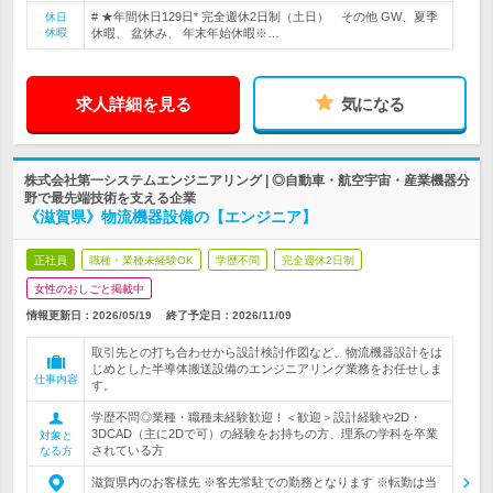
# ★年間休日129日* 完全週休2日制（土日） その他 GW、夏季
休日
休暇
休暇、 盆休み、 年末年始休暇※…
求人詳細を見る
気になる
株式会社第一システムエンジニアリング | ◎自動車・航空宇宙・産業機器分
野で最先端技術を支える企業
《滋賀県》物流機器設備の【エンジニア】
正社員
職種・業種未経験OK
学歴不問
完全週休2日制
女性のおしごと掲載中
情報更新日：2026/05/19
終了予定日：
2026/11/09
取引先との打ち合わせから設計検討作図など、物流機器設計をは
じめとした半導体搬送設備のエンジニアリング業務をお任せしま
仕事内容
す。
学歴不問◎業種・職種未経験歓迎！＜歓迎＞設計経験や2D・
3DCAD（主に2Dで可）の経験をお持ちの方、理系の学科を卒業
対象と
されている方
なる方
滋賀県内のお客様先 ※客先常駐での勤務となります ※転勤は当