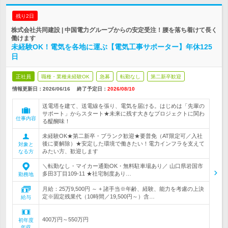
残り2日
株式会社共同建設 | 中国電力グループからの安定受注！腰を落ち着けて長く
働けます
未経験OK！電気を各地に運ぶ【電気工事サポーター】年休125
日
正社員
職種・業種未経験OK
急募
転勤なし
第二新卒歓迎
情報更新日：2026/06/16
終了予定日：
2026/08/10
送電塔を建て、送電線を張り、電気を届ける。はじめは「先輩の
サポート」からスタート★未来に残す大きなプロジェクトに関わ
仕事内容
る醍醐味！
未経験OK★第二新卒・ブランク歓迎★要普免（AT限定可／入社
後に要解除）★安定した環境で働きたい！電力インフラを支えて
対象と
みたい方、歓迎します
なる方
＼転勤なし・マイカー通勤OK・無料駐車場あり／ 山口県岩国市
多田3丁目109-11 ★社宅制度あり…
勤務地
月給：25万9,500円 ～ + 諸手当※年齢、経験、能力を考慮の上決
定※固定残業代（10時間／19,500円～）含…
給与
400万円～550万円
初年度
年収