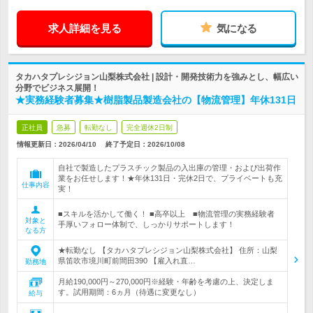
求人詳細を見る
気になる
タカハタプレシジョン山梨株式会社 | 設計・開発技術力を強みとし、幅広い
分野でビジネス展開！
★実務経験者募集★樹脂製品製造会社の【物流管理】年休131日
正社員
急募
転勤なし
完全週休2日制
情報更新日：2026/04/10
終了予定日：
2026/10/08
自社で製造したプラスチック製品の入出庫の管理・および出荷作
業をお任せします！★年休131日・完休2日で、プライベートも充
仕事内容
実！
■スキルを活かして働く！ ■高卒以上 ■物流管理の実務経験者
対象と
手厚いフォロー体制で、しっかりサポートします！
なる方
★転勤なし 【タカハタプレシジョン山梨株式会社】 住所：山梨
県笛吹市境川町前間田390 【雇入れ直…
勤務地
月給190,000円～270,000円※経験・年齢を考慮の上、決定しま
す。試用期間：6ヵ月（待遇に変更なし）
給与