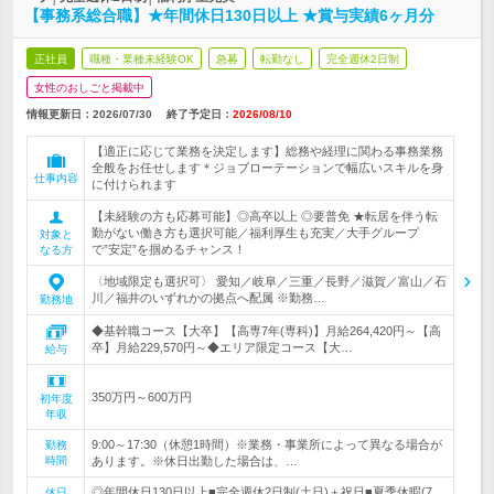
【事務系総合職】★年間休日130日以上 ★賞与実績6ヶ月分
正社員
職種・業種未経験OK
急募
転勤なし
完全週休2日制
女性のおしごと掲載中
情報更新日：2026/07/30
終了予定日：
2026/08/10
【適正に応じて業務を決定します】総務や経理に関わる事務業務
全般をお任せします＊ジョブローテーションで幅広いスキルを身
仕事内容
に付けられます
【未経験の方も応募可能】◎高卒以上 ◎要普免 ★転居を伴う転
勤がない働き方も選択可能／福利厚生も充実／大手グループ
対象と
で”安定”を掴めるチャンス！
なる方
〈地域限定も選択可〉 愛知／岐阜／三重／長野／滋賀／富山／石
川／福井のいずれかの拠点へ配属 ※勤務…
勤務地
◆基幹職コース【大卒】【高専7年(専科)】月給264,420円～【高
卒】月給229,570円～◆エリア限定コース【大…
給与
350万円～600万円
初年度
年収
9:00～17:30（休憩1時間）※業務・事業所によって異なる場合が
勤務
時間
あります。※休日出勤した場合は、…
◎年間休日130日以上■完全週休2日制(土日)＋祝日■夏季休暇(7
休日