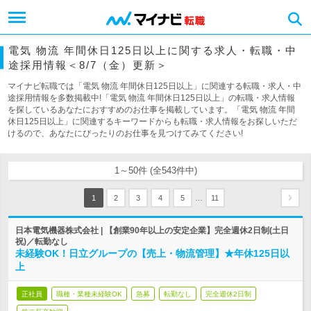
電気 物流 年間休日125日以上に関する求人・転職・中
途採用情報＜8/7（金）更新＞
マイナビ転職では「電気 物流 年間休日125日以上」に関連する転職・求人・中
途採用情報を多数掲載中!「電気 物流 年間休日125日以上」の転職・求人情報
を探しているあなたにおすすめのお仕事を掲載しています。「電気 物流 年間
休日125日以上」に関連するキーワードからも転職・求人情報をお探しいただ
けるので、あなたにぴったりのお仕事を見つけてみてください!
1～50件 (全543件中)
…
1
2
3
4
5
11
日本電気機器株式会社 | 【創業90年以上の安定企業】完全週休2日制(土日
祝)／転勤なし
未経験OK！日立グループの【売上・物流管理】★年休125日以
上
正社員
職種・業種未経験OK
急募
転勤なし
完全週休2日制