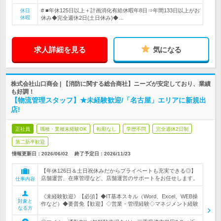
# ■年休125日以上＋計画消化有給休暇年8日⇒年間133日以上がお
休日
休暇
休み◆完全週休2日(土日休み)◆…
求人詳細を見る
気になる
株式会社山口商会 | 【消防に関する総合商社】ニーズが安定しており、業績
も好調！
【物流管理スタッフ】★未経験歓迎/「名古屋」エリアに新規出
店!
正社員
職種・業種未経験OK
転勤なし
学歴不問
完全週休2日制
第二新卒歓迎
情報更新日：2026/06/02
終了予定日：
2026/11/23
【年休126日＆土日祝休みだからプライベートも充実できる◎】
店舗運営、在庫管理など、店舗運営のサポートをお任せします。
仕事内容
《未経験歓迎》【必須】◆IT基本スキル（Word、Excel、WEB操
対象と
作など）◆要普免【歓迎】◇営業・管理経験◇マネジメント経験
なる方