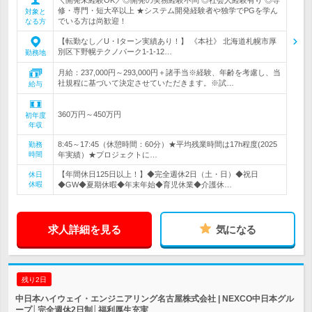
修・専門・短大卒以上 ★システム開発経験者や独学でPGを学ん
対象と
でいる方は尚歓迎！
なる方
【転勤なし／U・Iターン実績あり！】 《本社》 北海道札幌市厚
別区下野幌テクノパーク1-1-12…
勤務地
月給：237,000円～293,000円＋諸手当※経験、年齢を考慮し、当
社規程に基づいて決定させていただきます。※試…
給与
360万円～450万円
初年度
年収
8:45～17:45（休憩時間：60分）★平均残業時間は17h程度(2025
勤務
時間
年実績）★プロジェクトに…
【年間休日125日以上！】◆完全週休2日（土・日）◆祝日
休日
休暇
◆GW◆夏期休暇◆年末年始◆育児休業◆介護休…
求人詳細を見る
気になる
残り2日
中日本ハイウェイ・エンジニアリング名古屋株式会社 | NEXCO中日本グル
ープ│完全週休2日制│福利厚生充実