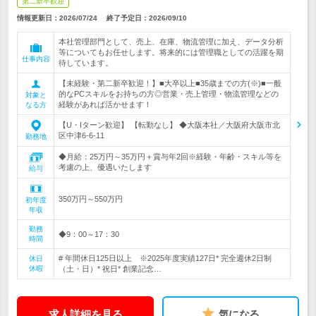
第二新卒歓迎
情報更新日：2026/07/24
終了予定日：
2026/09/10
本社管理部門として、売上、在庫、物流管理に加え、データ分析
等についてもお任せします。将来的には管理職としての活躍を期
仕事内容
待しています。
【未経験・第二新卒歓迎！】■大卒以上■35歳までの方(※)■一般
的なPCスキルをお持ちの方◎営業・売上管理・物流管理などの
対象と
経験があれば活かせます！
なる方
【U・Iターン歓迎】 【転勤なし】 ◆大阪本社／大阪府大阪市北
区中津6-6-11
勤務地
◆月給：25万円～35万円＋賞与年2回※経験・年齢・スキル等を
考慮の上、優遇いたします
給与
350万円～550万円
初年度
年収
勤務
◆9：00～17：30
時間
# 年間休日125日以上 ※2025年度実績127日* 完全週休2日制
休日
休暇
（土・日）* 祝日* 創業記念…
求人詳細を見る
気になる