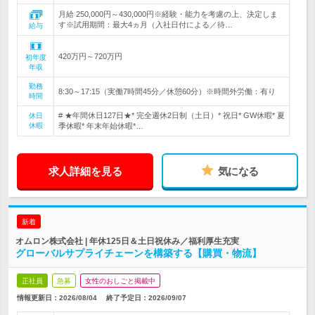
月給 250,000円～430,000円※経験・能力を考慮の上、決定しま
す※試用期間：最大4ヵ月（入社日付による／待…
給与
420万円～720万円
初年度
年収
勤務
8:30～17:15（実働7時間45分／休憩60分）※時間外労働：有り
時間
# ★年間休日127日★* 完全週休2日制（土日）* 祝日* GW休暇* 夏
休日
休暇
季休暇* 年末年始休暇*…
求人詳細を見る
気になる
新着
オムロン株式会社 | 年休125日＆土日祝休み／福利厚生充実
グローバルサプライチェーンを構築する【購買・物流】
正社員
急募
女性のおしごと掲載中
情報更新日：2026/08/04
終了予定日：
2026/09/07