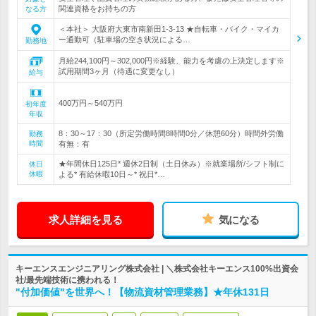
関連資格をお持ちの方
なる方
＜本社＞ 大阪府大東市南新田1-3-13 ★自転車・バイク・マイカ
ー通勤可（駐車場の空き状況による…
勤務地
月給244,100円～302,000円※経験、能力を考慮の上決定します※
試用期間3ヶ月（待遇に変更なし）
給与
400万円～540万円
初年度
年収
8：30～17：30（所定労働時間8時間0分／休憩60分）時間外労働
勤務
時間
有無：有
★年間休日125日* 週休2日制（土日休み）※就業場所/シフト制に
休日
休暇
よる* 有給休暇10日～* 祝日*…
求人詳細を見る
気になる
キーエンスエンジニアリング株式会社 | ＼株式会社キーエンス100%出資会
社/最先端技術に携われる！
"付加価値"を世界へ！【物流資材管理業務】★年休131日