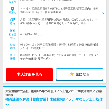
なる方
＜本社＞ 兵庫県明石市川崎町1-1（川崎重工業 明石工場内） ※車
通勤不可 ※バイク・自転車通勤可…
勤務地
月給：23.2万円～26.8万円※経験を考慮して決定いたします。※
試用期間2ヵ月あり（待遇に変更なし）※場合により最…
給与
457万円～580万円
初年度
年収
08：00～17：00所定労働時間：8時間休憩時間：60分※残業時間
勤務
時間
月平均：15時間以下
# 年間休日127日（2026年度）* 完全週休2日制（土・日・祝日）*
休日
休暇
年末年始休暇* 夏季休暇*…
求人詳細を見る
気になる
大宝運輸株式会社 | 創業105年の名証メイン上場／20・30代活躍中／ 残業
10h程
物流課題を解決【提案営業】未経験9割／ノルマなし／土日祝休
み