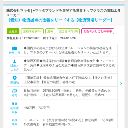
株式会社マキタ | ●マキタブランドを展開する世界トップクラスの電動工具
メーカー
《愛知》物流拠点の改善をリードする【物流現場リーダー】
正社員
業種未経験OK
急募
完全週休2日制
女性のおしごと掲載中
情報更新日：2026/05/08
終了予定日：
2026/10/26
◆国内外の拠点における物流オペレーションの構築や改善を通
じ、マキタのグローバルな物流最適化をリードいただきます。
仕事内容
◆学歴不問◆物流業務の経験◆普通自動車運転免許◆フォークリ
フト免許◆現場を巻き込む対話力◆自ら動き改善に挑戦できる意
対象と
欲など
なる方
【岡崎工場】 愛知県岡崎市合歓木町字渡嶋22-1 【雇入れ直後】
上記事業所 【変更の範囲】会社の定…
勤務地
日給月給制 25万8,600円～※能力、経験、年齢等を考慮の上、
当社規程にて決定※試用期間3カ月あり。期間中、待遇の…
給与
450万円～739万円
初年度
年収
8：20～17：00（所定労働時間7時間45分）休憩時間：55分時間
勤務
時間
外労働有無：有※残業20時間～3…