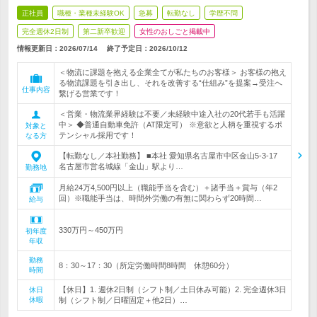
正社員
職種・業種未経験OK
急募
転勤なし
学歴不問
完全週休2日制
第二新卒歓迎
女性のおしごと掲載中
情報更新日：2026/07/14
終了予定日：
2026/10/12
＜物流に課題を抱える企業全てが私たちのお客様＞ お客様の抱え
る物流課題を引き出し、それを改善する“仕組み”を提案→受注へ
仕事内容
繋げる営業です！
＜営業・物流業界経験は不要／未経験中途入社の20代若手も活躍
中＞ ◆普通自動車免許（AT限定可） ※意欲と人柄を重視するポ
対象と
テンシャル採用です！
なる方
【転勤なし／本社勤務】 ■本社 愛知県名古屋市中区金山5-3-17
名古屋市営名城線「金山」駅より…
勤務地
月給24万4,500円以上（職能手当を含む）＋諸手当＋賞与（年2
回）※職能手当は、時間外労働の有無に関わらず20時間…
給与
330万円～450万円
初年度
年収
勤務
8：30～17：30（所定労働時間8時間 休憩60分）
時間
【休日】1. 週休2日制（シフト制／土日休み可能）2. 完全週休3日
休日
休暇
制（シフト制／日曜固定＋他2日）…