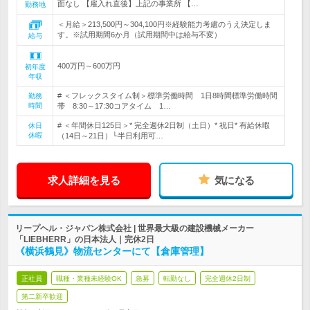
面なし 【雇入れ直後】上記の事業所 【…
勤務地
＜月給＞213,500円～304,100円※経験能力考慮のうえ決定しま
す。※試用期間6か月（試用期間中は給与不変）
給与
400万円～600万円
初年度
年収
# ＜フレックスタイム制＞標準労働時間 1日8時間標準労働時間
勤務
時間
帯 8:30～17:30コアタイム 1…
# ＜年間休日125日＞* 完全週休2日制（土日）* 祝日* 有給休暇
休日
休暇
（14日～21日）└半日利用可…
求人詳細を見る
気になる
リープヘル・ジャパン株式会社 | 世界最大級の建設機械メーカー
「LIEBHERR」の日本法人｜完休2日
《横浜鶴見》物流センターにて【倉庫管理】
正社員
職種・業種未経験OK
急募
転勤なし
完全週休2日制
第二新卒歓迎