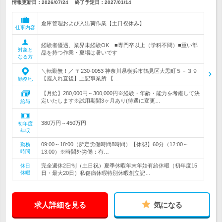
情報更新日：2026/07/24
終了予定日：
2027/01/14
倉庫管理および入出荷作業【土日祝休み】
仕事内容
経験者優遇、業界未経験OK ■専門卒以上（学科不問）■重い部
対象と
品を持つ作業・夏場は暑いです
なる方
＼転勤無！／ 〒230-0053 神奈川県横浜市鶴見区大黒町５－３９
【雇入れ直後】上記事業所 【…
勤務地
【月給】280,000円～300,000円※経験・年齢・能力を考慮して決
定いたします※試用期間3ヶ月あり(待遇に変更…
給与
380万円～450万円
初年度
年収
09:00～18:00（所定労働時間8時間）【休憩】60分（12:00～
勤務
時間
13:00）※時間外労働：有…
完全週休2日制（土日祝）夏季休暇年末年始有給休暇（初年度15
休日
休暇
日・最大20日）私傷病休暇特別休暇創立記…
求人詳細を見る
気になる