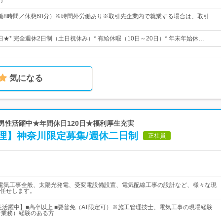
円
0（実働8時間／休憩60分）※時間外労働あり※取引先企業内で就業する場合は、取引
1日★* 完全週休2日制（土日祝休み）* 有給休暇（10日～20日）* 年末年始休…
気になる
★男性活躍中★年間休日120日★福利厚生充実
理】神奈川限定募集/週休二日制
正社員
電気工事全般、太陽光発電、受変電設備設置、電気配線工事の設計など、様々な現
任せします。
男性活躍中】■高卒以上 ■要普免（AT限定可）※施工管理技士、電気工事の現場経験
監督業務）経験のある方