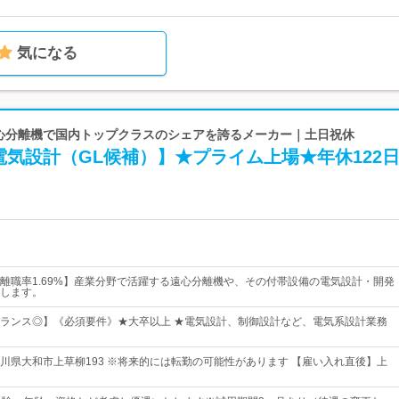
気になる
 遠心分離機で国内トップクラスのシェアを誇るメーカー｜土日祝休
気設計（GL候補）】★プライム上場★年休122
離職率1.69%】産業分野で活躍する遠心分離機や、その付帯設備の電気設計・開発
します。
ランス◎】《必須要件》★大卒以上 ★電気設計、制御設計など、電気系設計業務
川県大和市上草柳193 ※将来的には転勤の可能性があります 【雇い入れ直後】上