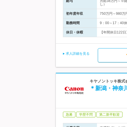
給与
月給38万円～※
し）
初年度年収
750万円～980万
勤務時間
9：00～17：4
休日・休暇
【年間休日122日
求人詳細を見る
キヤノントッキ株式
＊新潟・神奈
急募
学歴不問
第二新卒歓迎