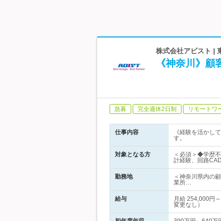
株式会社アビスト |
《神奈川》顧
急募
完全週休2日制
リモートワ
仕事内容
《経験を活かして
す。
対象となる方
＜必須＞◆学歴不問
計経験、回路CA
勤務地
＜神奈川県内の顧
業所…
給与
月給 254,00
変更なし）