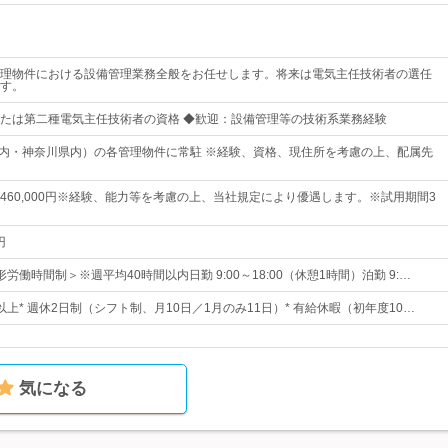
理物件における設備管理業務全般をお任せします。将来は電気主任技術者の選任
す。
たは第二種電気主任技術者の資格 ◆歓迎：設備管理等の技術系業務経験
都内・神奈川県内）の各管理物件に常駐 ※経験、資格、現住所を考慮の上、配属先
0円～460,000円※経験、能力等を考慮の上、当社規定により優遇します。※試用期間3
円
労働時間制＞※週平均40時間以内日勤 9:00～18:00（休憩1時間）泊勤 9:…
日以上* 週休2日制（シフト制、月10日／1月のみ11日）* 有給休暇（初年度10…
気になる