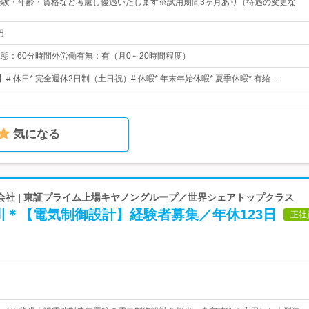
経験・年齢・資格など考慮し優遇いたします※試用期間3ヶ月あり（待遇の変更な
円
0休憩：60分時間外労働有無：有（月0～20時間程度）
】# 休日* 完全週休2日制（土日祝）# 休暇* 年末年始休暇* 夏季休暇* 有給…
気になる
会社 | 東証プライム上場キヤノングループ／世界シェアトップクラス
川＊【電気制御設計】経験者募集／年休123日
正社