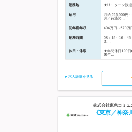
勤務地
★U・Iターン歓
給与
月給 215,90
月／待遇の…
初年度年収
404万円～579万
勤務時間
08：15～16
ま…
休日・休暇
★年間休日120
末年…
求人詳細を見る
株式会社東急コミュ
《東京／神奈