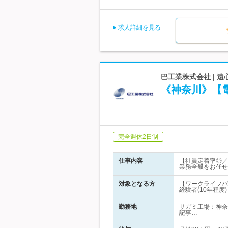
求人詳細を見る
巴工業株式会社 |
《神奈川》【電
完全週休2日制
仕事内容
【社員定着率◎／
業務全般をお任せ
対象となる方
【ワークライフバ
経験者(10年程度)
勤務地
サガミ工場：神奈
記事…