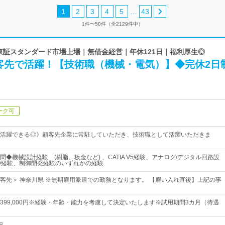
…
1
2
3
4
5
43
1件〜50件（全2129件中）
 東証スタンダード市場上場｜無借金経営｜年休121日｜福利厚生◎
客先で活躍！【技術職（機械・電気）】◆完休2日
ーク可
活躍できる◎》顧客先企業に常駐していただき、技術職として活躍いただきま
◆機械設計経験 (樹脂、板金など) 、CATIA V5経験、アナログ/デジタル回路設
D経験、制御開発経験のいずれかの経験
客先＞ 神奈川県 ※無期雇用派遣での勤務となります。 【雇い入れ直後】上記の事
0円～399,000円※経験・年齢・能力を考慮して決定いたします※試用期間3カ月（待遇