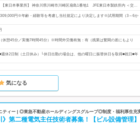
迎 【東日本事業所】 神奈川県川崎市川崎区扇島1番地1 JFE東日本製鉄所内 ＜交…
0円～309,000円※年齢・経験等を考慮し当社規定により決定します※試用期間（3～6か
円
：45（休憩45分／実働7時間45分）※時間外労働有無：有（残業は繁閑の差にもより
日■週休2日制（土日休み）└休日出勤の場合は、他の曜日に振替休日を取得■祝日■年
気になる
ニティー | ◎東急不動産ホールディングスグループ◎制度・福利厚生充
川》第二種電気主任技術者募集！【ビル設備管理】