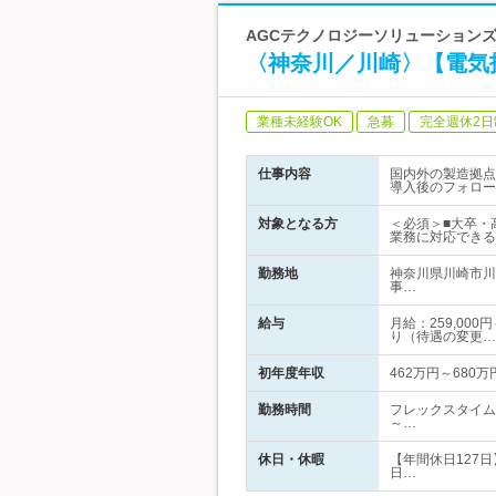
AGCテクノロジーソリューションズ
〈神奈川／川崎〉【電気
業種未経験OK
急募
完全週休2日
仕事内容
国内外の製造拠点
導入後のフォロー
対象となる方
＜必須＞■大卒・
業務に対応できる
勤務地
神奈川県川崎市川
事…
給与
月給：259,00
り（待遇の変更…
初年度年収
462万円～680万
勤務時間
フレックスタイム
～…
休日・休暇
【年間休日127
日…