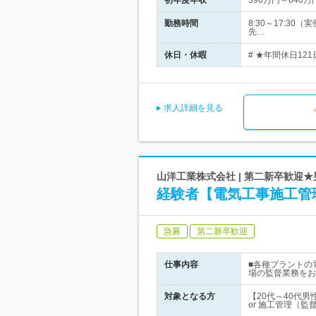
初年度年収
390万円～640万
勤務時間
8:30～17:3
先…
休日・休暇
# ★年間休日12
求人詳細を見る
山洋工業株式会社 | 第二新卒歓迎
経験者【電気工事施工管
急募
第二新卒歓迎
仕事内容
■各種プラントの
場の監督業務をお
対象となる方
【20代～40代
or 施工管理（