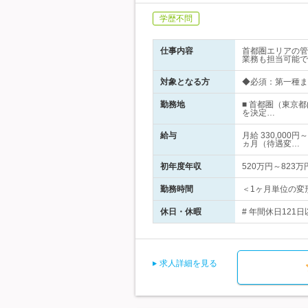
学歴不問
仕事内容
首都圏エリアの管
業務も担当可能で
対象となる方
◆必須：第一種ま
勤務地
■ 首都圏（東京
を決定…
給与
月給 330,00
ヵ月（待遇変…
初年度年収
520万円～823万
勤務時間
＜1ヶ月単位の変形
休日・休暇
# 年間休日121
求人詳細を見る