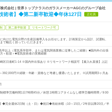
株式会社 | 世界トップクラスのガラスメーカーAGCのグループ会社
技術者】◆第二新卒歓迎◆年休127日
正社員
制
第二新卒歓迎
リモートワーク可
に向けた電気分野の生産設備導入をお任せします。計画策定から設計、試運転、
まで幅広く担っていただきます。
高卒以上（電気系学部卒、または電気関係業務に従事したご経験）■国内外の出張
方＜歓迎＞■電気技術者の実務経験
崎区日進町1-14 ※国内外出張あり ※リモートワーク相談可 【雇入れ直後】上記
0円～392,000円※経験・年齢・資格など考慮し優遇いたします。※試用期間3ヶ月あ
円
制標準労働時間1日7時間45分／休憩:1時間コアタイムなし標準労働時間帯／9:00
日】◆完全週休2日制（土・日）◆祝日◆有給休暇（10～15日／2年目以降20日／半