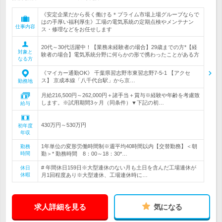
《安定企業だから長く働ける＊プライム市場上場グループならで
はの手厚い福利厚生》工場の電気系統の定期点検やメンテナン
仕事内容
ス・修理などをお任せします
20代～30代活躍中！【業務未経験者の場合】29歳までの方*【経
対象と
験者の場合】電気系統分野に何らかの形で携わったことがある方
なる方
《マイカー通勤OK》 千葉県習志野市東習志野7-5-1 【アクセ
ス】 京成本線「八千代台駅」から京…
勤務地
月給216,500円～262,000円＋諸手当＋賞与※経験や年齢を考慮致
します。※試用期間3ヶ月（同条件）▼下記の初…
給与
430万円～530万円
初年度
年収
1年単位の変形労働時間制※週平均40時間以内【交替勤務】＜朝
勤務
時間
勤＞* 勤務時間 8：00～18：30*…
# 年間休日159日※大型連休のない月も土日を含んだ工場連休が
休日
休暇
月1回程度あり※大型連休、工場連休時に…
求人詳細を見る
気になる