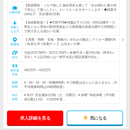
【新規開拓・ノルマ無し】福祉用具を通じて「住み慣れた家や街
で安心して暮らしたい」という人々をサポートします！◆残業月
仕事内容
10h以下・完全週休2日制
【未経験歓迎！】■学歴不問■39歳以下※◎20～30代活躍中！◎
男女ともに育休の取得実績あり◎異業種出身者活躍中◎仲間想い
対象と
で助け合える温かい社風
なる方
【 西尾・岡崎・安城・豊橋のいずれかの拠点｜マイカー通勤OK
｜転居を伴う転勤ナシ 】 お住まいや希…
勤務地
月給25万700円～26万3,700円＋各種手当＋賞与年2回（昨年6ヶ
月分）※上記月給には一律手当及び固定残業代含む…
給与
360万円～420万円
初年度
年収
9：00～18：00（実働8時間）# ◎残業はほとんどありません（月
勤務
時間
平均残業時間は10時間程度）
# 休日* 完全週休2日制（土・日曜日）# 休暇* 有給休暇（平均取
休日
休暇
得日数11.4日 ※2025年度…
求人詳細を見る
気になる