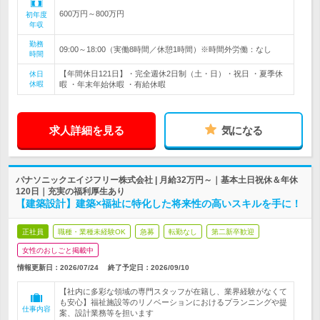
600万円～800万円
初年度
年収
勤務
09:00～18:00（実働8時間／休憩1時間）※時間外労働：なし
時間
【年間休日121日】・完全週休2日制（土・日）・祝日 ・夏季休
休日
休暇
暇 ・年末年始休暇 ・有給休暇
求人詳細を見る
気になる
パナソニックエイジフリー株式会社 | 月給32万円～｜基本土日祝休＆年休
120日｜充実の福利厚生あり
【建築設計】建築×福祉に特化した将来性の高いスキルを手に！
正社員
職種・業種未経験OK
急募
転勤なし
第二新卒歓迎
女性のおしごと掲載中
情報更新日：2026/07/24
終了予定日：
2026/09/10
【社内に多彩な領域の専門スタッフが在籍し、業界経験がなくて
も安心】福祉施設等のリノベーションにおけるプランニングや提
仕事内容
案、設計業務等を担います