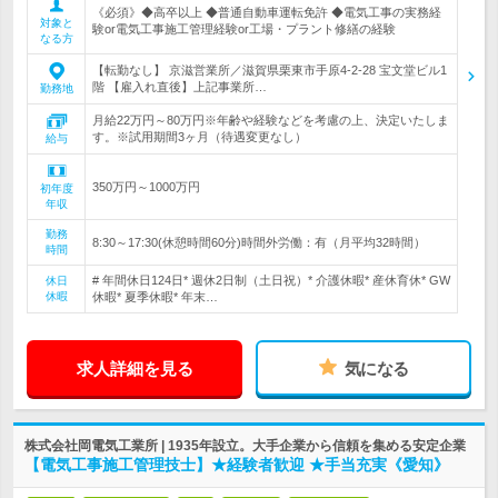
《必須》◆高卒以上 ◆普通自動車運転免許 ◆電気工事の実務経
対象と
験or電気工事施工管理経験or工場・プラント修繕の経験
なる方
【転勤なし】 京滋営業所／滋賀県栗東市手原4-2-28 宝文堂ビル1
階 【雇入れ直後】上記事業所…
勤務地
月給22万円～80万円※年齢や経験などを考慮の上、決定いたしま
す。※試用期間3ヶ月（待遇変更なし）
給与
350万円～1000万円
初年度
年収
勤務
8:30～17:30(休憩時間60分)時間外労働：有（月平均32時間）
時間
# 年間休日124日* 週休2日制（土日祝）* 介護休暇* 産休育休* GW
休日
休暇
休暇* 夏季休暇* 年末…
求人詳細を見る
気になる
株式会社岡電気工業所 | 1935年設立。大手企業から信頼を集める安定企業
【電気工事施工管理技士】★経験者歓迎 ★手当充実《愛知》