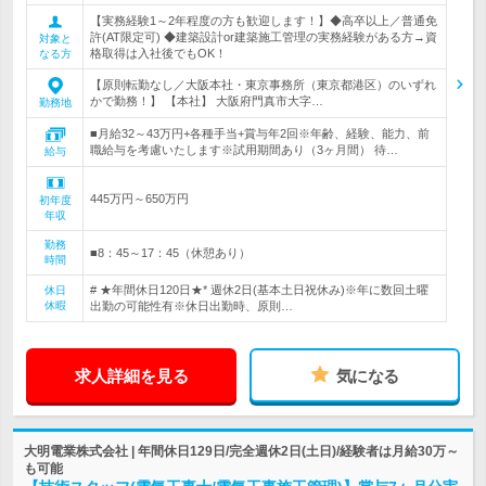
【実務経験1～2年程度の方も歓迎します！】◆高卒以上／普通免
許(AT限定可) ◆建築設計or建築施工管理の実務経験がある方→資
対象と
格取得は入社後でもOK！
なる方
【原則転勤なし／大阪本社・東京事務所（東京都港区）のいずれ
かで勤務！】 【本社】 大阪府門真市大字…
勤務地
■月給32～43万円+各種手当+賞与年2回※年齢、経験、能力、前
職給与を考慮いたします※試用期間あり（3ヶ月間） 待…
給与
445万円～650万円
初年度
年収
勤務
■8：45～17：45（休憩あり）
時間
# ★年間休日120日★* 週休2日(基本土日祝休み)※年に数回土曜
休日
休暇
出勤の可能性有※休日出勤時、原則…
求人詳細を見る
気になる
大明電業株式会社 | 年間休日129日/完全週休2日(土日)/経験者は月給30万～
も可能