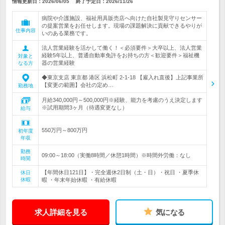
情報更新日：2026/06/05
終了予定日：
2026/11/26
病院や介護施設、福祉用具販売店へ向けた自社製見守りセンサー
の提案営業をお任せします。現場の課題解決に貢献できるやりが
仕事内容
いのある業務です。
法人営業経験を活かして働く！＜必須要件＞大卒以上、法人営業
経験5年以上、普通自動車免許をお持ちの方＜歓迎要件＞福祉機
対象と
器の営業経験
なる方
◆東京支店 東京都 港区 浜松町 2-1-18 【雇入れ直後】上記事業所
【変更の範囲】会社の定め…
勤務地
月給340,000円～500,000円※経験、能力を考慮のうえ決定します
※試用期間3ヶ月（待遇変更なし）
給与
550万円～800万円
初年度
年収
勤務
09:00～18:00（実働8時間／休憩1時間）※時間外労働：なし
時間
【年間休日121日】・完全週休2日制（土・日）・祝日 ・夏季休
休日
休暇
暇 ・年末年始休暇 ・有給休暇
求人詳細を見る
気になる