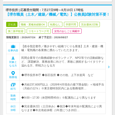
堺市役所 | 応募受付期間：7月27日9時～8月10日 17時迄
【堺市職員（土木／建築／機械／電気）】公務員試験対策不要！
正社員
職種・業種未経験OK
転勤なし
学歴不問
完全週休2日制
第二新卒歓迎
リモートワーク可
女性のおしごと掲載中
情報更新日：2026/07/24
終了予定日：
2026/08/27
【政令指定都市／働きやすい組織づくりも推進】土木・建築・機
械・電気職の各業務に携わっていただきます。
仕事内容
民間企業等での勤務経験やボランティア、NPO等での活動経験な
ど、 課題解決、業務改善に向けて、果敢に挑戦するバイタリティ
対象と
溢れる方、即戦力となる方
なる方
◆堺市役所本庁 ◆各区役所 ◆その他、上下水道局 など
勤務地
◆月給237,600円以上（2026年4月現在の最下限金額）＋地域手当
（月給の12％）※東京都特別区内にある勤務場所…
給与
勤務
◆9:00～17:30（休憩時間45分）※配属先により異なります
時間
◆完全週休2日（土日休み）◆祝日◆年末年始※配属先により異
休日
休暇
なります◆年次有給休暇（1年度につき20日…