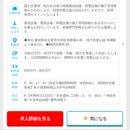
国土交通省、地方自治体の情報通信設備・弱電設備の施工管理業
務をお任せします。現場作業は協力会社が行いますので、指導・
仕事内容
管理がメインとなります。
通信設備・電気設備・弱電設備の施工管理経験がある方からのご
応募をお待ちしています。各種専門資格をお持ちの方は優遇しま
対象と
す。
なる方
◆本社 愛知県名古屋市中村区本陣通4‐48 （地下鉄東山線 本陣駅
より徒歩2分） ◆静岡営業所 静…
勤務地
月給22万円～35万円※経験・年齢・能力を考慮して決定いたしま
す。※試用期間4か月あり。期間中の待遇に変動はありませ…
給与
500万円～800万円
初年度
年収
8：30～17：30（所定労働時間8時間・休憩60分）【時間外労働
勤務
時間
有無】有※残業時間は月平均15時間…
# 【年間休日122日】* 完全週休二日制（土・日・祝日）* 有給休
休日
休暇
暇* 年末年始休暇* 慶弔休暇※…
求人詳細を見る
気になる