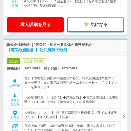
# ＼年間休日129日／* 完全週休2日制(土日休み)* 年次有給* 慶弔
休日
休暇
休暇* 産休育休制度(取得…
求人詳細を見る
気になる
株式会社桂設計 | #官公庁・地方公共団体の施設が中心
【電気設備設計】公共施設の設計
正社員
完全週休2日制
情報更新日：2026/06/24
終了予定日：
2026/08/27
官公庁や地方公共団体の施設を中心に、電気設備設計業務のリー
ダーを担当。また電気設備設計チーム全体の次長としてマネジメ
仕事内容
ントを担当します。
《経験者歓迎！》【必須】◆建築設備士 ◆電気設備設計・工事監
対象と
理（主にRC造・S造）主担当者としての業務経験
なる方
＼転勤なし！／ 【本社】 東京都新宿区榎町43-1 プライム神楽坂
ビル 4F 【雇入れ直後】上記事…
勤務地
月給 350,000円～430,000円※経験・年齢・能力を考慮して決定
いたします試用期間：2ヶ月あり（待遇に変更な…
給与