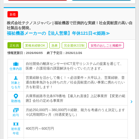
新着
株式会社テクノスジャパン | 福祉機器で圧倒的な実績！社会貢献度の高い自
社製品を開発。
福祉機器メーカーの【法人営業】年休121日≪姫路≫
正社員
業種未経験OK
急募
完全週休2日制
女性のおしごと掲載中
情報更新日：2026/06/05
終了予定日：
2026/11/26
自社開発の離床センサーやICT見守りシステムの提案を通じて、
医療・介護現場の課題解決を行っていただきます。
仕事内容
営業経験を活かして働く！＜必須要件＞大卒以上、営業経験、普
通自動車免許をお持ちの方／社会貢献度の高い事業に携わりたい
対象と
方を歓迎します！
なる方
兵庫県姫路市北条978番地 【雇入れ直後】上記事業所 【変更の範
囲】会社の定める事業所
勤務地
月給250,000円～380,000円※経験、能力を考慮のうえ決定します
※試用期間3ヶ月（待遇変更なし）
給与
400万円～600万円
初年度
年収