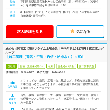
専門業務型裁量労働制みなし労働時間（日／9時間30分：休憩60
勤務
時間
分）を適用標準的な勤務時間帯 9:00…
# 【年間休日122日】* 完全週休2日制(土日)* 祝日* 年末年始休暇*
休日
休暇
有給休暇* 慶弔休暇*…
求人詳細を見る
気になる
株式会社関電工 | 東証プライム上場企業｜平均年収1,012万円｜東京電力グ
ループ
【施工管理（電気・空調・通信・給排水）】※富山
正社員
職種・業種未経験OK
急募
完全週休2日制
第二新卒歓迎
情報更新日：2026/07/17
終了予定日：
2026/08/20
オフィスビル・病院・工場・公共施設など、多様な建築物の設備
工事に携わることができます。各種設備工事の施工管理業務全般
仕事内容
を担当していただきます。
電気工事施工管理技士、管工事施工管理技士、電気通信工事施工
管理技士などの資格をお持ちの方｜施工管理のご経験をお持ちの
対象と
方を歓迎！
なる方
【各現場への直行直帰可能】 中部支店 富山事務所管内の各施工