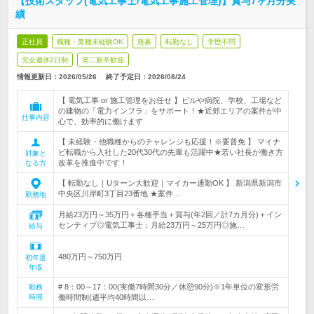
【技術スタッフ(電気工事士/電気工事施工管理)】賞与7ヶ月分実
績
正社員
職種・業種未経験OK
急募
転勤なし
学歴不問
完全週休2日制
第二新卒歓迎
情報更新日：2026/05/26
終了予定日：
2026/08/24
【 電気工事 or 施工管理をお任せ 】ビルや病院、学校、工場など
の建物の「電力インフラ」をサポート！★近郊エリアの案件が中
仕事内容
心で、効率的に働けます
【 未経験・他職種からのチャレンジも応援！※要普免 】 マイナ
ビ転職から入社した20代30代の先輩も活躍中★若い社長が働き方
対象と
改革を推進中です！
なる方
【 転勤なし｜Uターン大歓迎｜マイカー通勤OK 】 新潟県新潟市
中央区川岸町3丁目23番地 ★案件…
勤務地
月給23万円～35万円＋各種手当＋賞与(年2回／計7カ月分)＋イン
センティブ◎電気工事士：月給23万円～25万円◎施…
給与
480万円～750万円
初年度
年収
# 8：00～17：00(実働7時間30分／休憩90分)※1年単位の変形労
勤務
時間
働時間制(週平均40時間以…