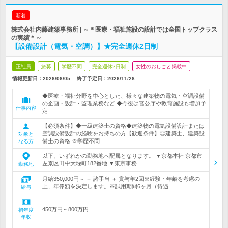
新着
株式会社内藤建築事務所 | ～＊医療・福祉施設の設計では全国トップクラス
の実績＊～
【設備設計（電気・空調）】★完全週休2日制
正社員
急募
学歴不問
完全週休2日制
女性のおしごと掲載中
情報更新日：2026/06/05
終了予定日：
2026/11/26
◆医療・福祉分野を中心とした、様々な建築物の電気・空調設備
の企画・設計・監理業務など ◆今後は官公庁や教育施設も増加予
仕事内容
定
【必須条件】◆一級建築士の資格◆建築物の電気設備設計または
空調設備設計の経験をお持ちの方【歓迎条件】◎建築士、建築設
対象と
備士の資格 ※学歴不問
なる方
以下、いずれかの勤務地へ配属となります。 ▼京都本社 京都市
左京区田中大堰町182番地 ▼東京事務…
勤務地
月給350,000円～ ＋ 諸手当 ＋ 賞与年2回※経験・年齢を考慮の
上、年俸額を決定します。※試用期間6ヶ月（待遇…
給与
450万円～800万円
初年度
年収