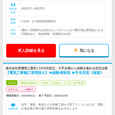
400万円～600万円
初年度
年収
勤務
# 8:00～17:30休憩時間90分
時間
週休二日制休日は会社カレンダーによる※繁忙期は変則的になる
休日
休暇
可能性あり・有給休暇・年間休日115日
求人詳細を見る
気になる
株式会社岡電気工業所 | 1935年設立。大手企業から信頼を集める安定企業
【電気工事施工管理技士】★経験者歓迎 ★手当充実《滋賀》
正社員
職種未経験OK
急募
転勤なし
第二新卒歓迎
女性のおしごと掲載中
情報更新日：2026/06/12
終了予定日：
2026/12/03
化学・製薬・食品などの各種工場や大型プラントにおける、電気
計装設備工事の施工管理全般をお任せします。
仕事内容