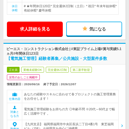
# ★年間休日120日* 完全週休2日制（土日）* 祝日* 年末年始休暇*
休日
休暇
有給休暇* 慶弔休暇
求人詳細を見る
気になる
ピーエス・コンストラクション株式会社 | #東証プライム上場#賞与実績5.1
ヵ月#年間休日123日
【電気施工管理】経験者募集／公共施設・大型案件多数
正社員
業種未経験OK
完全週休2日制
第二新卒歓迎
女性のおしごと掲載中
情報更新日：2026/06/16
終了予定日：
2026/12/07
あなたの経験やスキルに合わせて各プロジェクトの施工管理業務
をお任せします！
仕事内容
電気施工管理経験をお持ちの方 ◎年齢不問 ※20代～60代まで幅
対象と
広く活躍中です 。
なる方
【九州支店】 福岡県福岡市中央区長浜二丁目4番1号 東芝福岡
ビル（15F） ※福岡市を中心に沖縄県…
勤務地