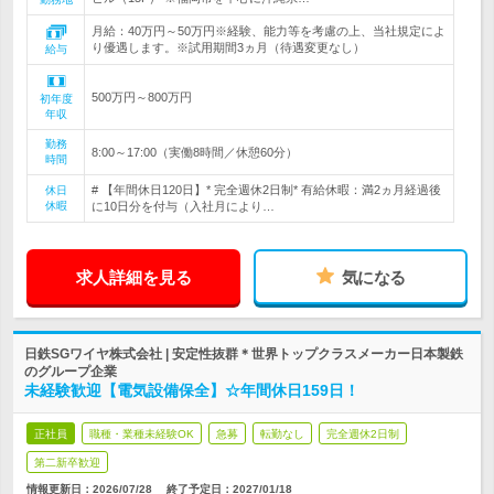
月給：40万円～50万円※経験、能力等を考慮の上、当社規定によ
り優遇します。※試用期間3ヵ月（待遇変更なし）
給与
500万円～800万円
初年度
年収
勤務
8:00～17:00（実働8時間／休憩60分）
時間
# 【年間休日120日】* 完全週休2日制* 有給休暇：満2ヵ月経過後
休日
休暇
に10日分を付与（入社月により…
求人詳細を見る
気になる
日鉄SGワイヤ株式会社 | 安定性抜群＊世界トップクラスメーカー日本製鉄
のグループ企業
未経験歓迎【電気設備保全】☆年間休日159日！
正社員
職種・業種未経験OK
急募
転勤なし
完全週休2日制
第二新卒歓迎
情報更新日：2026/07/28
終了予定日：
2027/01/18