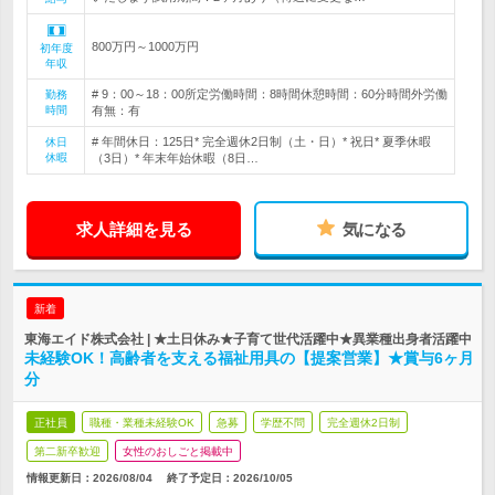
800万円～1000万円
初年度
年収
# 9：00～18：00所定労働時間：8時間休憩時間：60分時間外労働
勤務
時間
有無：有
# 年間休日：125日* 完全週休2日制（土・日）* 祝日* 夏季休暇
休日
休暇
（3日）* 年末年始休暇（8日…
求人詳細を見る
気になる
新着
東海エイド株式会社 | ★土日休み★子育て世代活躍中★異業種出身者活躍中
未経験OK！高齢者を支える福祉用具の【提案営業】★賞与6ヶ月
分
正社員
職種・業種未経験OK
急募
学歴不問
完全週休2日制
第二新卒歓迎
女性のおしごと掲載中
情報更新日：2026/08/04
終了予定日：
2026/10/05