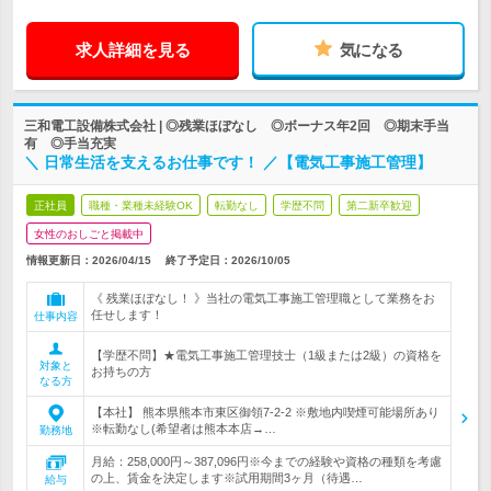
求人詳細を見る
気になる
三和電工設備株式会社 | ◎残業ほぼなし ◎ボーナス年2回 ◎期末手当
有 ◎手当充実
＼ 日常生活を支えるお仕事です！ ／【電気工事施工管理】
正社員
職種・業種未経験OK
転勤なし
学歴不問
第二新卒歓迎
女性のおしごと掲載中
情報更新日：2026/04/15
終了予定日：
2026/10/05
《 残業ほぼなし！ 》当社の電気工事施工管理職として業務をお
任せします！
仕事内容
【学歴不問】★電気工事施工管理技士（1級または2級）の資格を
対象と
お持ちの方
なる方
【本社】 熊本県熊本市東区御領7-2-2 ※敷地内喫煙可能場所あり
※転勤なし(希望者は熊本本店→…
勤務地
月給：258,000円～387,096円※今までの経験や資格の種類を考慮
の上、賃金を決定します※試用期間3ヶ月（待遇…
給与