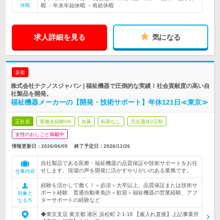
休暇
暇 ・年末年始休暇 ・有給休暇
求人詳細を見る
気になる
新着
株式会社テクノスジャパン | 福祉機器で圧倒的な実績！社会貢献度の高い自
社製品を開発。
福祉機器メーカーの【開発・技術サポート】年休121日≪東京≫
正社員
業種未経験OK
急募
転勤なし
完全週休2日制
女性のおしごと掲載中
情報更新日：2026/06/05
終了予定日：
2026/11/26
自社製品である医療・福祉機器の品質保証や技術サポートをお任
せします。現場の声を開発に活かすやりがいのある業務です。
仕事内容
経験を活かして働く！＜必須＞大卒以上、品質保証または技術サ
ポート経験、普通自動車免許＜歓迎＞福祉機器の営業経験、アフ
対象と
ターサポートの経験など
なる方
◆東京支店 東京都 港区 浜松町 2-1-18 【雇入れ直後】上記事業所