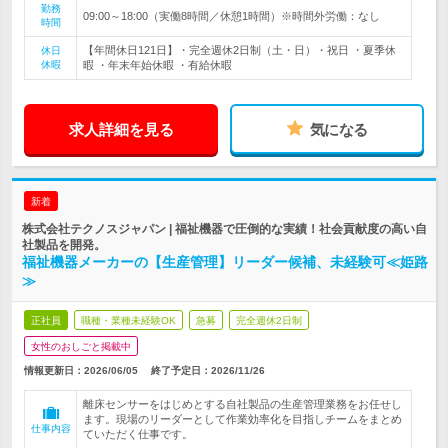
勤務
09:00～18:00（実働8時間／休憩1時間）※時間外労働：なし
時間
【年間休日121日】・完全週休2日制（土・日）・祝日 ・夏季休
休日
休暇
暇 ・年末年始休暇 ・有給休暇
求人詳細を見る
気になる
新着
株式会社テクノスジャパン | 福祉機器で圧倒的な実績！社会貢献度の高い自
社製品を開発。
福祉機器メーカーの【生産管理】リーダー候補、未経験可≪姫路
≫
正社員
職種・業種未経験OK
急募
完全週休2日制
女性のおしごと掲載中
情報更新日：2026/06/05
終了予定日：
2026/11/26
離床センサーをはじめとする自社製品の生産管理業務をお任せし
ます。現場のリーダーとして作業効率化を目指しチームをまとめ
仕事内容
ていただく仕事です。