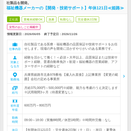
社製品を開発。
福祉機器メーカーの【開発・技術サポート】年休121日≪姫路≫
正社員
業種未経験OK
急募
転勤なし
完全週休2日制
女性のおしごと掲載中
情報更新日：2026/06/05
終了予定日：
2026/11/26
自社製品である医療・福祉機器の品質保証や技術サポートをお任
せします。現場の声を開発に活かすやりがいのある業務です。
仕事内容
経験を活かして働く！＜必須＞大卒以上、品質保証または技術サ
ポート経験、普通自動車免許＜歓迎＞福祉機器の営業経験、アフ
対象と
ターサポートの経験など
なる方
兵庫県姫路市北条978番地 【雇入れ直後】上記事業所 【変更の範
囲】会社の定める事業所
勤務地
月給375,000円～500,000円※経験、能力を考慮のうえ決定します
※試用期間3ヶ月（待遇変更なし）
給与
600万円～800万円
初年度
年収
勤務
09:00～18:00（実働8時間／休憩1時間）※時間外労働：なし
時間
【年間休日121日】・完全週休2日制（土・日）・祝日 ・夏季休
休日