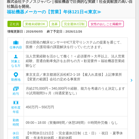
株式会社テクノスジャパン | 福祉機器で圧倒的な実績！社会貢献度の高い自
社製品を開発。
福祉機器メーカーの【営業】年休121日≪東京≫
正社員
業種未経験OK
急募
完全週休2日制
女性のおしごと掲載中
情報更新日：2026/06/05
終了予定日：
2026/11/26
自社開発の離床センサーやICT見守りシステムの提案を通じて、
医療・介護現場の課題解決を行っていただきます。
仕事内容
法人営業経験を活かして働く！＜必須要件＞大卒以上、法人営業
経験、普通自動車免許をお持ちの方＜歓迎要件＞福祉機器営業経
対象と
験など
なる方
東京支店／東京都港区浜松町2-1-18 【雇入れ直後】上記事業所
【変更の範囲】会社の定める事業所
勤務地
月給270,000円～340,000円※経験、能力を考慮のうえ決定します
※試用期間3ヶ月（待遇変更なし）
給与
450万円～550万円
初年度
年収
勤務
09:00～18:00（実働8時間／休憩1時間）※時間外労働：なし
時間
【年間休日121日】・完全週休2日制（土・日）・祝日 ・夏季休
休日
休暇
暇 ・年末年始休暇 ・有給休暇