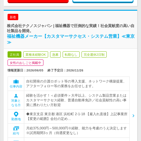
新着
株式会社テクノスジャパン | 福祉機器で圧倒的な実績！社会貢献度の高い自
社製品を開発。
福祉機器メーカー【カスタマーサクセス・システム営業】≪東京
≫
正社員
業種未経験OK
急募
転勤なし
完全週休2日制
女性のおしごと掲載中
情報更新日：2026/06/05
終了予定日：
2026/11/26
自社開発の介護ロボット等の導入支援、ネットワーク構築提案、
アフターフォロー等の業務をお任せします。
仕事内容
経験を活かす！＜必須要件＞大卒以上、システム製品営業または
カスタマーサクセス経験、普通自動車免許／社会貢献性の高い事
対象と
業に携わりたい方歓迎
なる方
◆東京支店 東京都 港区 浜松町 2-1-18 【雇入れ直後】上記事業所
【変更の範囲】会社の定め…
勤務地
月給375,000円～500,000円※経験、能力を考慮のうえ決定します
※試用期間3ヶ月（待遇変更なし）
給与