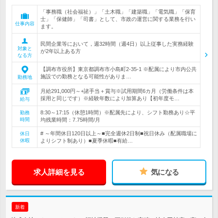
「事務職（社会福祉）」「土木職」「建築職」「電気職」「保育
士」「保健師」「司書」として、市政の運営に関する業務を行い
仕事内容
ます。
民間企業等において，週32時間（週4日）以上従事した実務経験
対象と
が2年以上ある方
なる方
【調布市役所】東京都調布市小島町2-35-1 ※配属により市内公共
施設での勤務となる可能性がありま…
勤務地
月給291,000円～+諸手当＋賞与※試用期間6カ月（労働条件は本
採用と同じです）※経験年数により加算あり【初年度モ…
給与
8:30～17:15（休憩1時間）※配属先により、シフト勤務あり☆平
勤務
時間
均残業時間：7.75時間/月
# ～年間休日120日以上～■完全週休2日制■祝日休み（配属職場に
休日
休暇
よりシフト制あり）■夏季休暇■有給…
求人詳細を見る
気になる
新着