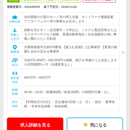
情報更新日：2026/06/05
終了予定日：
2026/11/26
自社開発の介護ロボット等の導入支援、ネットワーク構築提案、
アフターフォロー等の業務をお任せします。
仕事内容
経験を活かす！＜必須要件＞大卒以上、システム製品営業または
カスタマーサクセス経験、普通自動車免許／社会貢献性の高い事
対象と
業に携わりたい方歓迎
なる方
兵庫県姫路市北条978番地 【雇入れ直後】上記事業所 【変更の範
囲】会社の定める事業所
勤務地
月給375,000円～500,000円※経験、能力を考慮のうえ決定します
※試用期間3ヶ月（待遇変更なし）
給与
600万円～800万円
初年度
年収
勤務
09:00～18:00（実働8時間／休憩1時間）※時間外労働：なし
時間
【年間休日121日】・完全週休2日制（土・日）・祝日 ・夏季休
休日
休暇
暇 ・年末年始休暇 ・有給休暇
求人詳細を見る
気になる