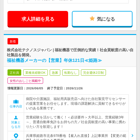
求人詳細を見る
気になる
新着
株式会社テクノスジャパン | 福祉機器で圧倒的な実績！社会貢献度の高い自
社製品を開発。
福祉機器メーカーの【営業】年休121日≪姫路≫
正社員
業種未経験OK
急募
転勤なし
完全週休2日制
女性のおしごと掲載中
情報更新日：2026/06/05
終了予定日：
2026/11/26
病院や介護施設、福祉用具販売店へ向けた自社製見守りセンサー
の提案営業をお任せします。現場の課題解決に貢献できるやりが
仕事内容
いのある業務です。
営業経験を活かして働く！＜必須要件＞大卒以上、営業経験3年
～、普通自動車免許をお持ちの方／社会貢献度の高い事業に携わ
対象と
りたい方を歓迎します！
なる方
兵庫県姫路市北条978番地 【雇入れ直後】上記事業所 【変更の範