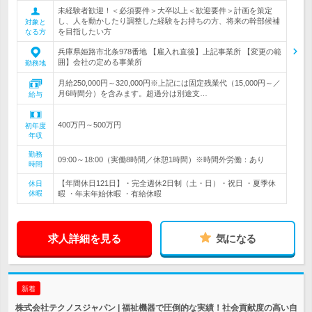
未経験者歓迎！＜必須要件＞大卒以上＜歓迎要件＞計画を策定
し、人を動かしたり調整した経験をお持ちの方、将来の幹部候補
対象と
を目指したい方
なる方
兵庫県姫路市北条978番地 【雇入れ直後】上記事業所 【変更の範
囲】会社の定める事業所
勤務地
月給250,000円～320,000円※上記には固定残業代（15,000円～／
月6時間分）を含みます。超過分は別途支…
給与
400万円～500万円
初年度
年収
勤務
09:00～18:00（実働8時間／休憩1時間）※時間外労働：あり
時間
【年間休日121日】・完全週休2日制（土・日）・祝日 ・夏季休
休日
休暇
暇 ・年末年始休暇 ・有給休暇
求人詳細を見る
気になる
新着
株式会社テクノスジャパン | 福祉機器で圧倒的な実績！社会貢献度の高い自