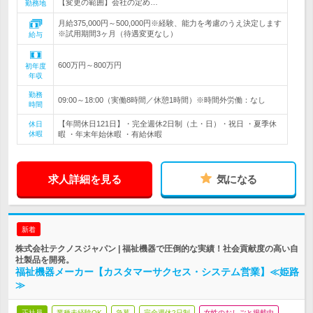
【変更の範囲】会社の定め…
勤務地
月給375,000円～500,000円※経験、能力を考慮のうえ決定します
※試用期間3ヶ月（待遇変更なし）
給与
600万円～800万円
初年度
年収
勤務
09:00～18:00（実働8時間／休憩1時間）※時間外労働：なし
時間
【年間休日121日】・完全週休2日制（土・日）・祝日 ・夏季休
休日
休暇
暇 ・年末年始休暇 ・有給休暇
求人詳細を見る
気になる
新着
株式会社テクノスジャパン | 福祉機器で圧倒的な実績！社会貢献度の高い自
社製品を開発。
福祉機器メーカー【カスタマーサクセス・システム営業】≪姫路
≫
正社員
業種未経験OK
急募
完全週休2日制
女性のおしごと掲載中