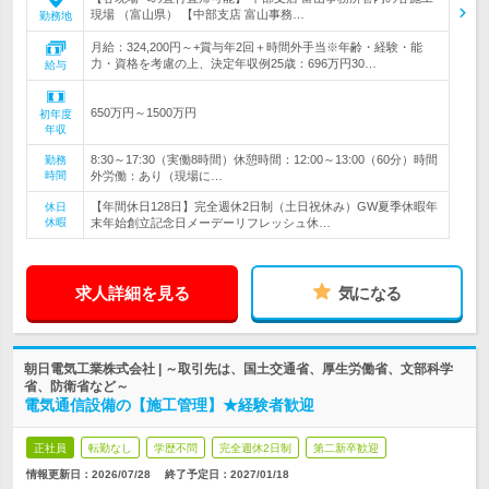
現場 （富山県） 【中部支店 富山事務…
勤務地
月給：324,200円～+賞与年2回＋時間外手当※年齢・経験・能
力・資格を考慮の上、決定年収例25歳：696万円30…
給与
650万円～1500万円
初年度
年収
8:30～17:30（実働8時間）休憩時間：12:00～13:00（60分）時間
勤務
時間
外労働：あり（現場に…
【年間休日128日】完全週休2日制（土日祝休み）GW夏季休暇年
休日
休暇
末年始創立記念日メーデーリフレッシュ休…
求人詳細を見る
気になる
朝日電気工業株式会社 | ～取引先は、国土交通省、厚生労働省、文部科学
省、防衛省など～
電気通信設備の【施工管理】★経験者歓迎
正社員
転勤なし
学歴不問
完全週休2日制
第二新卒歓迎
情報更新日：2026/07/28
終了予定日：
2027/01/18