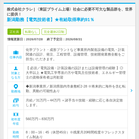
株式会社クラレ | 〈東証プライム上場〉社会に必要不可欠な製品群を、世界
に提供！
新潟勤務【電気技術者】★有給取得率約91％
正社員
転勤なし
完全週休2日制
情報更新日：2026/07/28
終了予定日：
2026/08/31
化学プラント・成形プラントなど事業所内製造設備の電気・計装
関連の設計、発注、工程管理、設備管理、技術開発業務全般をご
仕事内容
担当いただきます。
【 必須／電気設備・計装設備の設計または設備管理の経験 】◎
大卒以上 ★電気工学専攻の方や電気主任技術者、エネルギー管理
対象と
士の資格保有者は尚歓迎
なる方
◆新潟事業所／新潟県胎内市倉敷町2-28 ※将来的に海外を含む転
勤、異動の可能性あり
勤務地
月給／31万円～44万円 ＋諸手当※技能・経験に応じ各自決定致
します。
給与
560万円～830万円
初年度
年収
8：00～16：45（休憩45分）※残業月20時間程度※フレックスタ
勤務
時間
イム制あり