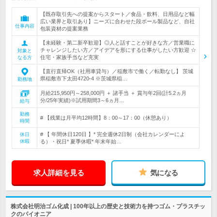
【既存取引先への提案からスタート／食品・飲料、日用品など幅
広い業界と取引あり】ニーズに合わせた段ボール製品など、自社
仕事内容
包装資材の提案業務
【未経験・第二新卒歓迎】◎人と話すことが好きな方／営業職に
チャレンジしたい方／アイデアを形にする仕事がしたい方歓迎 ☆
対象と
住宅・家族手当など充実
なる方
【直行直帰OK（社用車貸与）／稲敷市で働く／転勤なし】 茨城
県稲敷市下太田4720-4 ※茨城県稲…
勤務地
月給215,950円～258,000円 ＋ 諸手当 ＋ 賞与年2回(計5.2ヵ月
分/25年実績)※試用期間3～6ヵ月…
給与
勤務
# 【残業は月平均12時間】8：00～17：00（休憩あり）
時間
# 【 年間休日120日 】* 完全週休2日制（会社カレンダーによ
休日
休暇
る）・祝日* 夏季休暇* 年末年始…
求人詳細を見る
気になる
株式会社明治ゴム化成 | 100年以上の歴史と技術力を持つゴム・プラスチッ
クのパイオニア