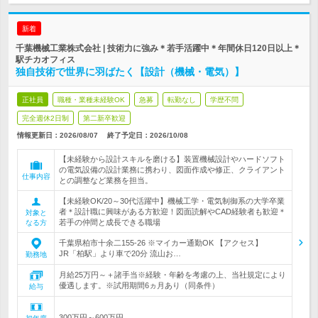
新着
千葉機械工業株式会社 | 技術力に強み＊若手活躍中＊年間休日120日以上＊
駅チカオフィス
独自技術で世界に羽ばたく【設計（機械・電気）】
正社員
職種・業種未経験OK
急募
転勤なし
学歴不問
完全週休2日制
第二新卒歓迎
情報更新日：2026/08/07
終了予定日：
2026/10/08
【未経験から設計スキルを磨ける】装置機械設計やハードソフト
の電気設備の設計業務に携わり、図面作成や修正、クライアント
仕事内容
との調整など業務を担当。
【未経験OK/20～30代活躍中】機械工学・電気制御系の大学卒業
者＊設計職に興味がある方歓迎！図面読解やCAD経験者も歓迎＊
対象と
若手の仲間と成長できる職場
なる方
千葉県柏市十余二155-26 ※マイカー通勤OK 【アクセス】
JR「柏駅」より車で20分 流山お…
勤務地
月給25万円～＋諸手当※経験・年齢を考慮の上、当社規定により
優遇します。※試用期間6ヵ月あり（同条件）
給与
300万円～600万円