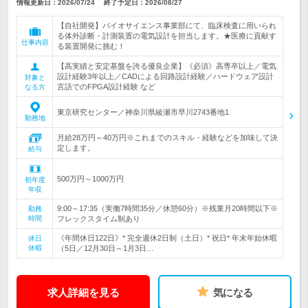
情報更新日：2026/07/24
終了予定日：
2026/08/27
【自社開発】バイオサイエンス事業部にて、臨床検査に用いられ
る体外診断・計測装置の電気設計を担当します。★医療に貢献す
仕事内容
る装置開発に挑む！
【高実績と安定基盤を誇る優良企業】《必須》高専卒以上／電気
設計経験3年以上／CADによる回路設計経験／ハードウェア設計
対象と
言語でのFPGA設計経験 など
なる方
東京研究センター／神奈川県綾瀬市早川2743番地1
勤務地
月給28万円～40万円※これまでのスキル・経験などを加味して決
定します。
給与
500万円～1000万円
初年度
年収
9:00～17:35（実働7時間35分／休憩60分）※残業月20時間以下※
勤務
時間
フレックスタイム制あり
《年間休日122日》* 完全週休2日制（土日）* 祝日* 年末年始休暇
休日
休暇
（5日／12月30日～1月3日…
求人詳細を見る
気になる