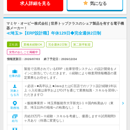
求人詳細を見る
気になる
マミヤ・オーピー株式会社 | 世界トップクラスのシェア製品を有する電子機
器メーカー！
≪埼玉≫【ERP設計職】年休129日◆完全週休2日制
正社員
業種未経験OK
完全週休2日制
第二新卒歓迎
女性のおしごと掲載中
情報更新日：2026/07/03
終了予定日：
2026/12/24
製造で活用されているERP（在庫管理システム）の設計開発をメ
インに担当していただきます。☆経験により検査用情報機器の選
仕事内容
定業務もお任せします。
＜必須＞■高卒以上 ■JavaまたはC言語でのソフト設計経験1年以
上 ☆入社後は座学およびOJTを通じて業務知識・スキルを習得い
対象と
ただきます◎
なる方
＜飯能事業所＞ 埼玉県飯能市大字新光1-1 ※国内転勤あり（東
京、埼玉以外の地域への転勤なし） 【…
勤務地
月給23万円～※経験・スキルを考慮し、優遇します※試用期間3
ヶ月あり（待遇に変更なし）
給与