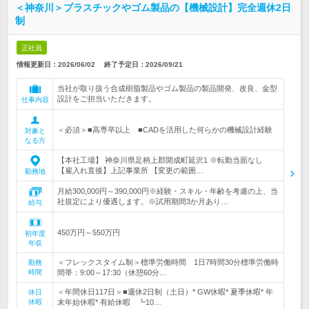
＜神奈川＞プラスチックやゴム製品の【機械設計】完全週休2日
制
正社員
情報更新日：2026/06/02
終了予定日：
2026/09/21
当社が取り扱う合成樹脂製品やゴム製品の製品開発、改良、金型
設計をご担当いただきます。
仕事内容
＜必須＞■高専卒以上 ■CADを活用した何らかの機械設計経験
対象と
なる方
【本社工場】 神奈川県足柄上郡開成町延沢1 ※転勤当面なし
【雇入れ直後】上記事業所 【変更の範囲…
勤務地
月給300,000円～390,000円※経験・スキル・年齢を考慮の上、当
社規定により優遇します。※試用期間3か月あり…
給与
450万円～550万円
初年度
年収
＜フレックスタイム制＞標準労働時間 1日7時間30分標準労働時
勤務
時間
間帯：9:00～17:30（休憩60分…
＜年間休日117日＞■週休2日制（土日）* GW休暇* 夏季休暇* 年
休日
休暇
末年始休暇* 有給休暇 ┗10…