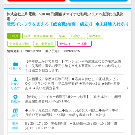
株式会社上和電機 | ＼8/30(日)開催★マイナビ転職フェアin山形に出展決
定！／
電気インフラを支える【総合職(検査・組立)】 ◆未経験入社あり
正社員
職種・業種未経験OK
急募
転勤なし
学歴不問
完全週休2日制
第二新卒歓迎
女性のおしごと掲載中
情報更新日：2026/07/31
終了予定日：
2026/10/15
【半年以上かけて育成！】マンションや商業施設などの電気設備
や、災害時に電気の安定供給を支える蓄電池システムの検査もし
仕事内容
くは組立を担当します。
【人物重視／学歴＆経験不問】◆応募条件なし ◇正社員デビュー
OK ◇ブランク不問 ◇第二新卒歓迎 ★完全週休2日 ★9連休前後
対象と
あり ★高い社員定着率
なる方
【転勤なし/マイカー通勤可/UIターン歓迎】 〈山形本社〉 山形県
東置賜郡高畠町大字石岡178-1
勤務地
◆大卒：月給21万円以上◆短大：月給18万円以上◆高卒・中卒：
月給17万1000円以上＊経験・年齢を考慮の上、当社規…
給与
8：30～17：30（実働8時間）▼休憩60分10：00～10：05 (5
勤務
時間
分)12：00～12：50…