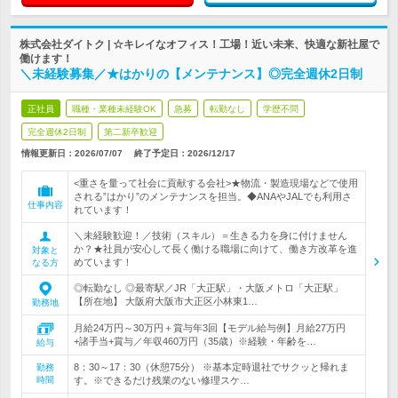
株式会社ダイトク | ☆キレイなオフィス！工場！近い未来、快適な新社屋で
働けます！
＼未経験募集／★はかりの【メンテナンス】◎完全週休2日制
正社員
職種・業種未経験OK
急募
転勤なし
学歴不問
完全週休2日制
第二新卒歓迎
情報更新日：2026/07/07
終了予定日：
2026/12/17
<重さを量って社会に貢献する会社>★物流・製造現場などで使用
される”はかり”のメンテナンスを担当。◆ANAやJALでも利用さ
仕事内容
れています！
＼未経験歓迎！／技術（スキル）＝生きる力を身に付けません
か？★社員が安心して長く働ける職場に向けて、働き方改革を進
対象と
めています！
なる方
◎転勤なし ◎最寄駅／JR「大正駅」・大阪メトロ「大正駅」
【所在地】 大阪府大阪市大正区小林東1…
勤務地
月給24万円～30万円＋賞与年3回【モデル給与例】月給27万円
+諸手当+賞与／年収460万円（35歳）※経験・年齢を…
給与
8：30～17：30（休憩75分） ※基本定時退社でサクッと帰れま
勤務
時間
す。※できるだけ残業のない修理スケ…