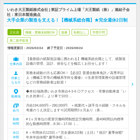
いわき大王製紙株式会社 | 東証プライム上場「大王製紙（株）」連結子会
社：東日本製造拠点
大手企業の製造を支える！【機械系総合職】★完全週休2日制
正社員
職種・業種未経験OK
急募
転勤なし
学歴不問
第二新卒歓迎
情報更新日：2026/02/24
終了予定日：
2026/08/24
【最新鋭の紙製造設備に携われる】機械系総合職として、紙製造
設備の管理、設計、保全などを幅広くお任せします！
仕事内容
実務未経験の方も応募OK！【必須】普通自動車免許／高専卒以
上（機械工学等の機械系学科を履修）☆生産管理業務や設備管理
対象と
などの実務経験者は歓迎！
なる方
◆本社/福島県いわき市南台4-3-6 ◎アクセス ・常磐自動車道「い
わき勿来I.C」より車で10分…
勤務地
月給194,600円～280,000円 ＋残業代＋諸手当※経験・スキルを
考慮のうえ決定します※試用期間3ヵ月あり（条…
給与
# 1ヶ月単位の変形労働時間制想定労働時間…週40時間以内標準
勤務
時間
的な勤務時間帯…8:30～17:00（…
# ＜年間休日123日＞* 完全週休2日制（土日）* 祝日* 夏季休暇*
休日
休暇
年末年始休暇* 慶弔休暇（…