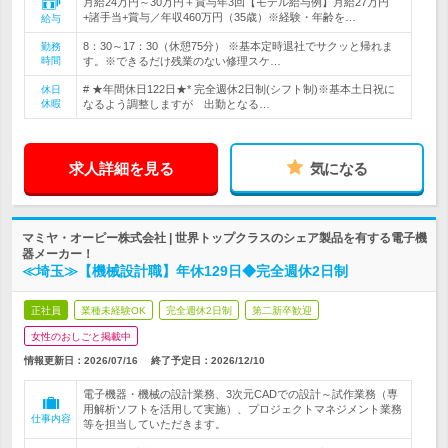
月給24万円～30万円＋賞与年3回【モデル給与例】月給27万円
+諸手当+賞与／年収460万円（35歳）※経験・年齢を…
給与
8：30～17：30（休憩75分） ※基本定時退社でサクッと帰れま
勤務
時間
す。※できるだけ残業のない修理スケ…
# ★年間休日122日★* 完全週休2日制(シフト制)※基本土日祝に
休日
休暇
なるよう調整しますが 出勤となる…
求人詳細を見る
気になる
マミヤ・オーピー株式会社 | 世界トップクラスのシェア製品を有する電子機
器メーカー！
≪埼玉≫【機械設計職】年休129日◆完全週休2日制
正社員
業種未経験OK
完全週休2日制
第二新卒歓迎
女性のおしごと掲載中
情報更新日：2026/07/16
終了予定日：
2026/12/10
電子機器・機械の設計業務、3次元CADでの設計～試作業務（専
用解析ソフトを活用して実施）、プロジェクトマネジメント業務
仕事内容
等を担当していただきます。