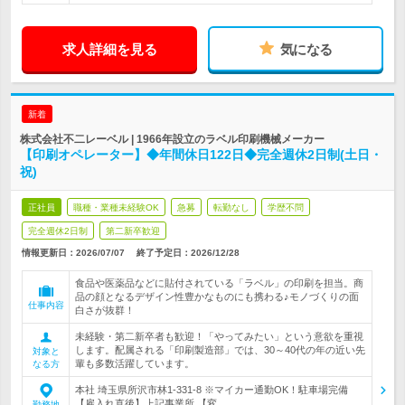
求人詳細を見る
気になる
新着
株式会社不二レーベル | 1966年設立のラベル印刷機械メーカー
【印刷オペレーター】◆年間休日122日◆完全週休2日制(土日・
祝)
正社員
職種・業種未経験OK
急募
転勤なし
学歴不問
完全週休2日制
第二新卒歓迎
情報更新日：2026/07/07
終了予定日：
2026/12/28
食品や医薬品などに貼付されている「ラベル」の印刷を担当。商
品の顔となるデザイン性豊かなものにも携わる♪モノづくりの面
仕事内容
白さが抜群！
未経験・第二新卒者も歓迎！「やってみたい」という意欲を重視
します。配属される「印刷製造部」では、30～40代の年の近い先
対象と
輩も多数活躍しています。
なる方
本社 埼玉県所沢市林1-331-8 ※マイカー通勤OK！駐車場完備
【雇入れ直後】上記事業所 【変…
勤務地