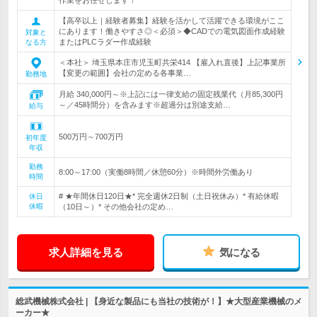
作業をお任せします！
【高卒以上｜経験者募集】経験を活かして活躍できる環境がここ
にあります！働きやすさ◎＜必須＞◆CADでの電気図面作成経験
対象と
またはPLCラダー作成経験
なる方
＜本社＞ 埼玉県本庄市児玉町共栄414 【雇入れ直後】上記事業所
【変更の範囲】会社の定める各事業…
勤務地
月給 340,000円～※上記には一律支給の固定残業代（月85,300円
～／45時間分）を含みます※超過分は別途支給…
給与
500万円～700万円
初年度
年収
勤務
8:00～17:00（実働8時間／休憩60分）※時間外労働あり
時間
# ★年間休日120日★* 完全週休2日制（土日祝休み）* 有給休暇
休日
休暇
（10日～）* その他会社の定め…
求人詳細を見る
気になる
総武機械株式会社 | 【身近な製品にも当社の技術が！】★大型産業機械のメ
ーカー★