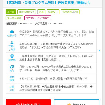
【電気設計・制御プログラム設計】経験者募集／転勤なし
正社員
業種未経験OK
急募
転勤なし
完全週休2日制
第二新卒歓迎
女性のおしごと掲載中
情報更新日：2026/07/14
終了予定日：
2027/01/04
食品包装や電池関連などの大型産業用機械における、電気・制御
プログラムの設計から据え付けまで一貫してお任せします。
仕事内容
業種未経験歓迎！＜必須＞■電気設計や制御プログラム構築の実
対象と
務経験（5年以上）■普通自動車運転免許（AT限定可）
なる方
千葉県東金市丹尾30-6 ※マイカー通勤可 ※転勤なし 【雇い入れ
直後】上記事業所 【変更の範囲】…
勤務地
月給：350,000円～400,000円※残業代は別途全額支給いたしま
す。※経験・年齢・資格など考慮し優遇いたします…
給与
勤務
8:30～17:30（実働8時間／休憩1時間）時間外労働有無：有
時間
【年間休日115日】◆完全週休2日制◆有給休暇（10～20日）◆
休日
休暇
年末年始休暇◆育児休業◆介護休業