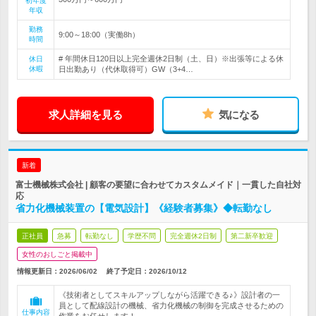
初年度
年収
勤務
9:00～18:00（実働8h）
時間
# 年間休日120日以上完全週休2日制（土、日）※出張等による休
休日
休暇
日出勤あり（代休取得可）GW（3+4…
求人詳細を見る
気になる
新着
富士機械株式会社 | 顧客の要望に合わせてカスタムメイド｜一貫した自社対
応
省力化機械装置の【電気設計】《経験者募集》◆転勤なし
正社員
急募
転勤なし
学歴不問
完全週休2日制
第二新卒歓迎
女性のおしごと掲載中
情報更新日：2026/06/02
終了予定日：
2026/10/12
《技術者としてスキルアップしながら活躍できる♪》設計者の一
員として配線設計の機械、省力化機械の制御を完成させるための
仕事内容