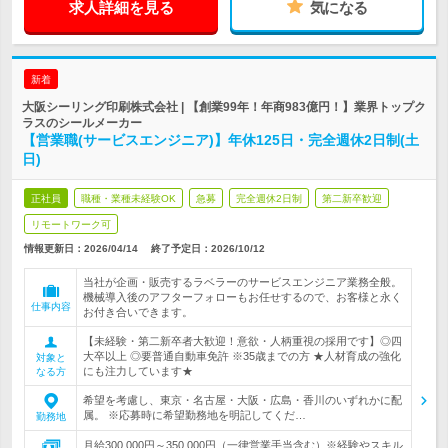
求人詳細を見る
気になる
新着
大阪シーリング印刷株式会社 | 【創業99年！年商983億円！】業界トップク
ラスのシールメーカー
【営業職(サービスエンジニア)】年休125日・完全週休2日制(土
日)
正社員
職種・業種未経験OK
急募
完全週休2日制
第二新卒歓迎
リモートワーク可
情報更新日：2026/04/14
終了予定日：
2026/10/12
当社が企画・販売するラベラーのサービスエンジニア業務全般。
機械導入後のアフターフォローもお任せするので、お客様と永く
仕事内容
お付き合いできます。
【未経験・第二新卒者大歓迎！意欲・人柄重視の採用です】◎四
大卒以上 ◎要普通自動車免許 ※35歳までの方 ★人材育成の強化
対象と
にも注力しています★
なる方
希望を考慮し、東京・名古屋・大阪・広島・香川のいずれかに配
属。 ※応募時に希望勤務地を明記してくだ…
勤務地
月給300,000円～350,000円（一律営業手当含む）※経験やスキル