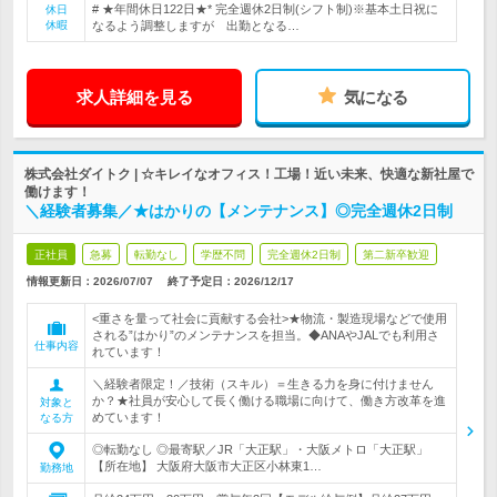
# ★年間休日122日★* 完全週休2日制(シフト制)※基本土日祝に
休日
休暇
なるよう調整しますが 出勤となる…
求人詳細を見る
気になる
株式会社ダイトク | ☆キレイなオフィス！工場！近い未来、快適な新社屋で
働けます！
＼経験者募集／★はかりの【メンテナンス】◎完全週休2日制
正社員
急募
転勤なし
学歴不問
完全週休2日制
第二新卒歓迎
情報更新日：2026/07/07
終了予定日：
2026/12/17
<重さを量って社会に貢献する会社>★物流・製造現場などで使用
される”はかり”のメンテナンスを担当。◆ANAやJALでも利用さ
仕事内容
れています！
＼経験者限定！／技術（スキル）＝生きる力を身に付けません
か？★社員が安心して長く働ける職場に向けて、働き方改革を進
対象と
めています！
なる方
◎転勤なし ◎最寄駅／JR「大正駅」・大阪メトロ「大正駅」
【所在地】 大阪府大阪市大正区小林東1…
勤務地