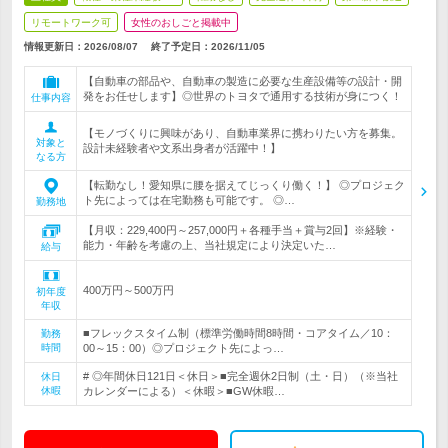
リモートワーク可
女性のおしごと掲載中
情報更新日：2026/08/07
終了予定日：
2026/11/05
【自動車の部品や、自動車の製造に必要な生産設備等の設計・開
発をお任せします】◎世界のトヨタで通用する技術が身につく！
仕事内容
【モノづくりに興味があり、自動車業界に携わりたい方を募集。
対象と
設計未経験者や文系出身者が活躍中！】
なる方
【転勤なし！愛知県に腰を据えてじっくり働く！】 ◎プロジェク
ト先によっては在宅勤務も可能です。 ◎…
勤務地
【月収：229,400円～257,000円＋各種手当＋賞与2回】※経験・
能力・年齢を考慮の上、当社規定により決定いた…
給与
400万円～500万円
初年度
年収
■フレックスタイム制（標準労働時間8時間・コアタイム／10：
勤務
時間
00～15：00）◎プロジェクト先によっ…
# ◎年間休日121日＜休日＞■完全週休2日制（土・日）（※当社
休日
休暇
カレンダーによる）＜休暇＞■GW休暇…