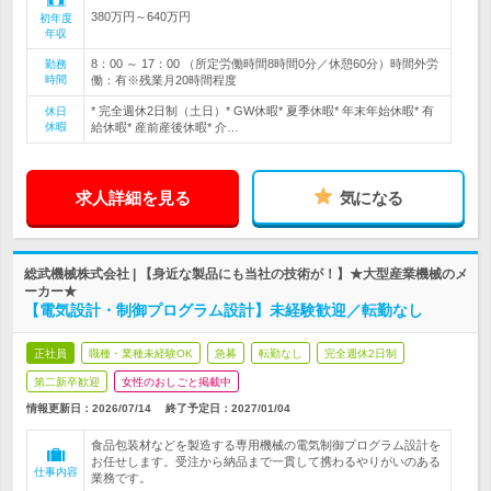
380万円～640万円
初年度
年収
8：00 ～ 17：00 （所定労働時間8時間0分／休憩60分）時間外労
勤務
時間
働：有※残業月20時間程度
* 完全週休2日制（土日）* GW休暇* 夏季休暇* 年末年始休暇* 有
休日
休暇
給休暇* 産前産後休暇* 介…
求人詳細を見る
気になる
総武機械株式会社 | 【身近な製品にも当社の技術が！】★大型産業機械のメ
ーカー★
【電気設計・制御プログラム設計】未経験歓迎／転勤なし
正社員
職種・業種未経験OK
急募
転勤なし
完全週休2日制
第二新卒歓迎
女性のおしごと掲載中
情報更新日：2026/07/14
終了予定日：
2027/01/04
食品包装材などを製造する専用機械の電気制御プログラム設計を
お任せします。受注から納品まで一貫して携わるやりがいのある
仕事内容
業務です。