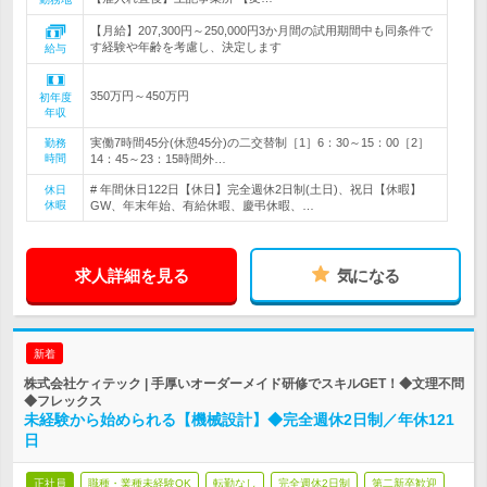
【月給】207,300円～250,000円3か月間の試用期間中も同条件で
す経験や年齢を考慮し、決定します
給与
350万円～450万円
初年度
年収
実働7時間45分(休憩45分)の二交替制［1］6：30～15：00［2］
勤務
時間
14：45～23：15時間外…
# 年間休日122日【休日】完全週休2日制(土日)、祝日【休暇】
休日
休暇
GW、年末年始、有給休暇、慶弔休暇、…
求人詳細を見る
気になる
新着
株式会社ケィテック | 手厚いオーダーメイド研修でスキルGET！◆文理不問
◆フレックス
未経験から始められる【機械設計】◆完全週休2日制／年休121
日
正社員
職種・業種未経験OK
転勤なし
完全週休2日制
第二新卒歓迎