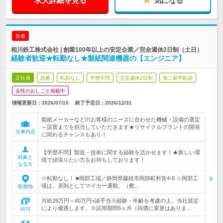
求人詳細を見る
気になる
新着
相川鉄工株式会社 | 創業100年以上の安定企業／完全週休2日制（土日）
経験者歓迎★転勤なし★製紙関連機器の【エンジニア】
正社員
急募
転勤なし
学歴不問
完全週休2日制
第二新卒歓迎
女性のおしごと掲載中
情報更新日：2026/07/10
終了予定日：
2026/12/31
製紙メーカーなどのお客様のニーズに合わせた機械・設備の選定
～設置までを担当していただきます★リサイクルプラントの開発
仕事内容
に関わるチャンスもあり！
【学歴不問】製造・技術に関する経験を活かせます！★新しい環
対象と
境で頑張りたい方をお待ちしております！
なる方
☆転勤なし！ ■岡部工場／静岡県藤枝市岡部町村良4-6 ☆岡部工
場は、原則としてマイカー通勤。（敷…
勤務地
月給28万円～40万円+諸手当※経験・年齢を考慮の上、当社規定
により優遇します。※試用期間6ヶ月（待遇に変更はありま…
給与