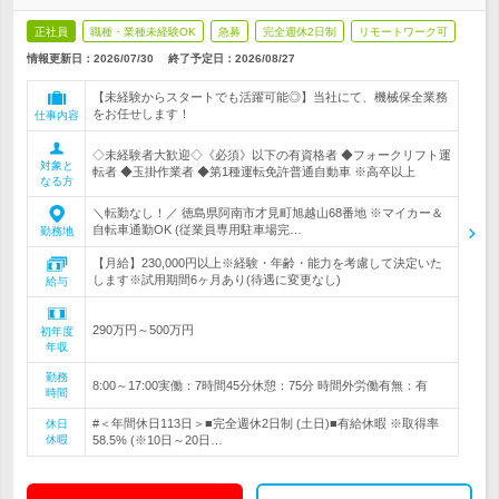
正社員
職種・業種未経験OK
急募
完全週休2日制
リモートワーク可
情報更新日：2026/07/30
終了予定日：
2026/08/27
【未経験からスタートでも活躍可能◎】当社にて、機械保全業務
をお任せします！
仕事内容
◇未経験者大歓迎◇《必須》以下の有資格者 ◆フォークリフト運
対象と
転者 ◆玉掛作業者 ◆第1種運転免許普通自動車 ※高卒以上
なる方
＼転勤なし！／ 徳島県阿南市才見町旭越山68番地 ※マイカー＆
自転車通勤OK (従業員専用駐車場完…
勤務地
【月給】230,000円以上※経験・年齢・能力を考慮して決定いた
します※試用期間6ヶ月あり(待遇に変更なし)
給与
290万円～500万円
初年度
年収
勤務
8:00～17:00実働：7時間45分休憩：75分 時間外労働有無：有
時間
#＜年間休日113日＞■完全週休2日制 (土日)■有給休暇 ※取得率
休日
休暇
58.5% (※10日～20日…