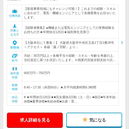
【新規事業領域にもチャレンジ可能！】これまでの経験・スキル
に合わせて、電気・機械エンジニアとして各種業務をお任せいた
仕事内容
します。
【経験者募集】●機械または電気エンジニアとしての実務経験を
対象と
お持ちの方★年間休日125日★福利厚生充実◎
なる方
【大阪本社にて募集！】 大阪府大阪市中央区玉造1丁目2番28号
＜アクセス＞ 各線「森ノ宮駅」より…
勤務地
月給：30万円以上＋各種手当※経験・スキル・年齢を考慮の上、
当社規定に基づき決定いたします。※残業代別途全額支給※試…
給与
600万円～750万円
初年度
年収
勤務
8:45～17:30（休憩60分）★月平均残業時間6.3時間
時間
# ★年間休日125日★■完全週休2日制（土・日）■祝日■年末年始
休日
休暇
休暇■夏季休暇■有給休暇■出産・育…
求人詳細を見る
気になる