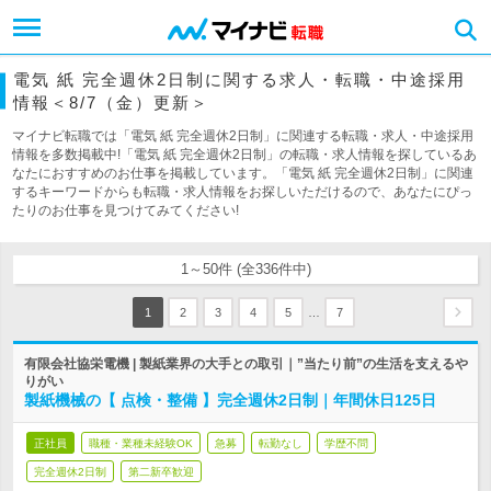
電気 紙 完全週休2日制に関する求人・転職・中途採用
情報＜8/7（金）更新＞
マイナビ転職では「電気 紙 完全週休2日制」に関連する転職・求人・中途採用
情報を多数掲載中!「電気 紙 完全週休2日制」の転職・求人情報を探しているあ
なたにおすすめのお仕事を掲載しています。「電気 紙 完全週休2日制」に関連
するキーワードからも転職・求人情報をお探しいただけるので、あなたにぴっ
たりのお仕事を見つけてみてください!
1～50件 (全336件中)
…
1
2
3
4
5
7
有限会社協栄電機 | 製紙業界の大手との取引｜”当たり前”の生活を支えるや
りがい
製紙機械の【 点検・整備 】完全週休2日制｜年間休日125日
正社員
職種・業種未経験OK
急募
転勤なし
学歴不問
完全週休2日制
第二新卒歓迎