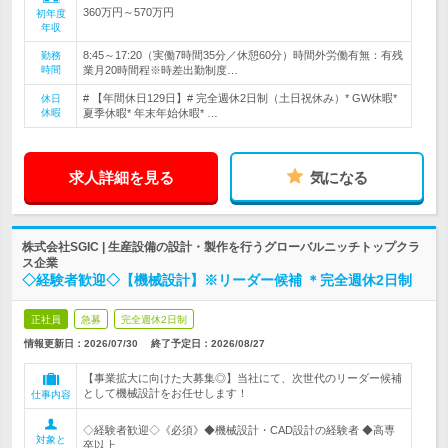
360万円～570万円
初年度
年収
8:45～17:20（実働7時間35分／休憩60分）時間外労働有無：有残
勤務
時間
業月20時間程※時差出勤制度…
# 【年間休日129日】# 完全週休2日制（土日祝休み）* GW休暇*
休日
休暇
夏季休暇* 年末年始休暇* …
求人詳細を見る
気になる
株式会社SGIC | 生産設備の設計・製作を行うグローバルニッチトップクラ
ス企業
◇経験者歓迎◇【機械設計】※リーダー候補 ＊完全週休2日制
正社員
急募
完全週休2日制
情報更新日：2026/07/30
終了予定日：
2026/08/27
【事業拡大に向けた大募集◎】当社にて、次世代のリーダー候補
として機械設計をお任せします！
仕事内容
◇経験者歓迎◇《必須》◆機械設計・CAD設計の経験者 ◆高専
対象と
卒以上