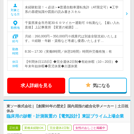
未経験歓迎！＜必須＞■普通自動車運転免許（AT限定可）■工学
対象と
系の基礎知識や図面の読み書きスキル
なる方
千葉県東金市丹尾30-6 ※マイカー通勤可 ※転勤なし 【雇い入れ
直後】上記事業所 【変更の範囲】…
勤務地
月給：260,000円～350,000円※残業代は別途全額支給いたしま
す。※経験・年齢・資格など考慮し優遇いたします…
給与
勤務
8:30～17:30（実働8時間／休憩1時間）時間外労働有無：有
時間
【年間休日115日】◆完全週休2日制◆有給休暇（10～20日）◆
休日
休暇
年末年始休暇◆育児休業◆介護休業
求人詳細を見る
気になる
東ソー株式会社 | 【創業90年の歴史】国内屈指の総合化学メーカー｜土日祝
休み
臨床用の診断・計測装置の【電気設計】東証プライム上場企業
正社員
業種未経験OK
完全週休2日制
女性のおしごと掲載中