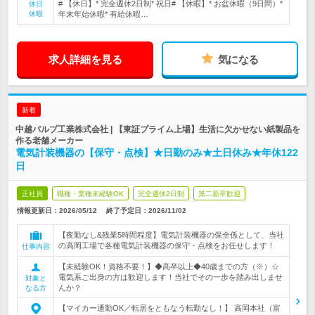
# 【休日】* 完全週休2日制* 祝日# 【休暇】* お盆休暇（9日間）*
休日
休暇
年末年始休暇* 有給休暇…
求人詳細を見る
気になる
新着
中越パルプ工業株式会社 | 【東証プライム上場】生活に欠かせない紙製品を
作る老舗メーカー
電気計装機器の【保守・点検】★日勤のみ★土日休み★年休122
日
正社員
職種・業種未経験OK
完全週休2日制
第二新卒歓迎
情報更新日：2026/05/12
終了予定日：
2026/11/02
【夜勤なし&残業5時間程度】電気計装機器の保全係として、当社
の高岡工場で各種電気計装機器の保守・点検をお任せします！
仕事内容
【未経験OK！資格不要！】◆高卒以上◆40歳までの方（※）☆
電気系ご出身の方は歓迎します！当社でその一歩を踏み出しませ
対象と
んか？
なる方
【マイカー通勤OK／転居をともなう転勤なし！】 高岡本社（富