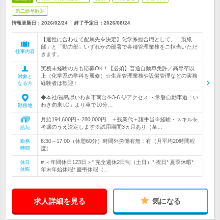
第二新卒歓迎
情報更新日：2026/02/24
終了予定日：
2026/08/24
【適性に合わせて配属先を決定】化学系総合職として、「製紙
部」と「動力部」いずれかの部署で各種管理業務をご担当いただ
仕事内容
きます。
実務未経験の方も応募OK！【必須】普通自動車免許／高専卒以
上（化学系の学科を履修）☆生産管理業務や設備管理などの実務
対象と
経験者は歓迎！
なる方
◆本社/福島県いわき市南台4-3-6 ◎アクセス ・常磐自動車道「い
わき勿来I.C」より車で10分…
勤務地
月給194,600円～280,000円 ＋残業代＋諸手当※経験・スキルを
考慮のうえ決定します※試用期間3ヵ月あり（条…
給与
8:30～17:00（休憩60分）時間外労働有無：有（月平均20時間程
勤務
時間
度）
# ＜年間休日123日＞* 完全週休2日制（土日）* 祝日* 夏季休暇*
休日
休暇
年末年始休暇* 慶弔休暇（…
求人詳細を見る
気になる