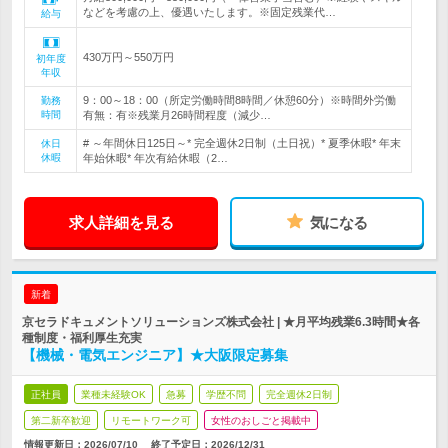
などを考慮の上、優遇いたします。※固定残業代…
給与
430万円～550万円
初年度
年収
9：00～18：00（所定労働時間8時間／休憩60分）※時間外労働
勤務
時間
有無：有※残業月26時間程度（減少…
# ～年間休日125日～* 完全週休2日制（土日祝）* 夏季休暇* 年末
休日
休暇
年始休暇* 年次有給休暇（2…
求人詳細を見る
気になる
新着
京セラドキュメントソリューションズ株式会社 | ★月平均残業6.3時間★各
種制度・福利厚生充実
【機械・電気エンジニア】★大阪限定募集
正社員
業種未経験OK
急募
学歴不問
完全週休2日制
第二新卒歓迎
リモートワーク可
女性のおしごと掲載中
情報更新日：2026/07/10
終了予定日：
2026/12/31