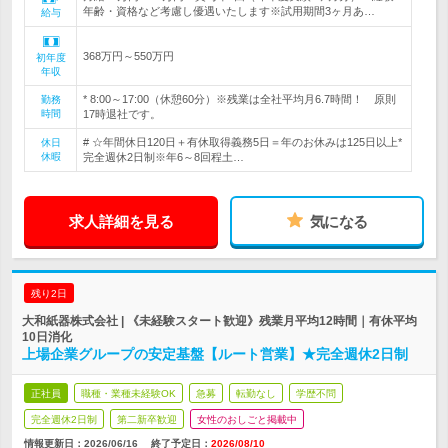
年齢・資格など考慮し優遇いたします※試用期間3ヶ月あ…
給与
368万円～550万円
初年度
年収
* 8:00～17:00（休憩60分）※残業は全社平均月6.7時間！ 原則
勤務
時間
17時退社です。
# ☆年間休日120日＋有休取得義務5日＝年のお休みは125日以上*
休日
休暇
完全週休2日制※年6～8回程土…
求人詳細を見る
気になる
残り2日
大和紙器株式会社 | 《未経験スタート歓迎》残業月平均12時間｜有休平均
10日消化
上場企業グループの安定基盤【ルート営業】★完全週休2日制
正社員
職種・業種未経験OK
急募
転勤なし
学歴不問
完全週休2日制
第二新卒歓迎
女性のおしごと掲載中
情報更新日：2026/06/16
終了予定日：
2026/08/10