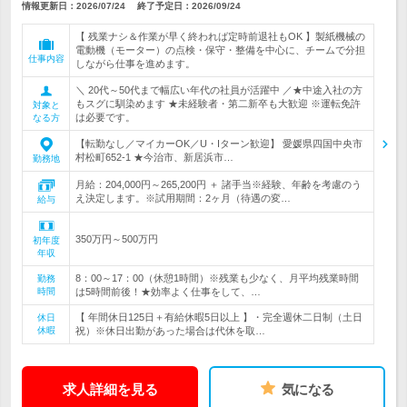
情報更新日：2026/07/24
終了予定日：
2026/09/24
【 残業ナシ＆作業が早く終われば定時前退社もOK 】製紙機械の
電動機（モーター）の点検・保守・整備を中心に、チームで分担
仕事内容
しながら仕事を進めます。
＼ 20代～50代まで幅広い年代の社員が活躍中 ／★中途入社の方
もスグに馴染めます ★未経験者・第二新卒も大歓迎 ※運転免許
対象と
は必要です。
なる方
【転勤なし／マイカーOK／U・Iターン歓迎】 愛媛県四国中央市
村松町652-1 ★今治市、新居浜市…
勤務地
月給：204,000円～265,200円 ＋ 諸手当※経験、年齢を考慮のう
え決定します。※試用期間：2ヶ月（待遇の変…
給与
350万円～500万円
初年度
年収
8：00～17：00（休憩1時間）※残業も少なく、月平均残業時間
勤務
時間
は5時間前後！★効率よく仕事をして、…
【 年間休日125日＋有給休暇5日以上 】・完全週休二日制（土日
休日
休暇
祝）※休日出勤があった場合は代休を取…
求人詳細を見る
気になる