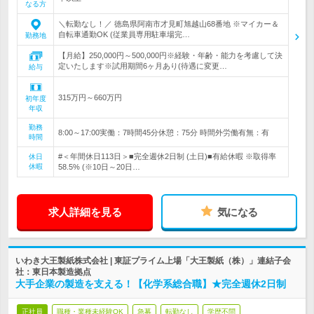
なる方
＼転勤なし！／ 徳島県阿南市才見町旭越山68番地 ※マイカー＆
自転車通勤OK (従業員専用駐車場完…
勤務地
【月給】250,000円～500,000円※経験・年齢・能力を考慮して決
定いたします※試用期間6ヶ月あり(待遇に変更…
給与
315万円～660万円
初年度
年収
勤務
8:00～17:00実働：7時間45分休憩：75分 時間外労働有無：有
時間
#＜年間休日113日＞■完全週休2日制 (土日)■有給休暇 ※取得率
休日
休暇
58.5% (※10日～20日…
求人詳細を見る
気になる
いわき大王製紙株式会社 | 東証プライム上場「大王製紙（株）」連結子会
社：東日本製造拠点
大手企業の製造を支える！【化学系総合職】★完全週休2日制
正社員
職種・業種未経験OK
急募
転勤なし
学歴不問