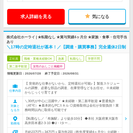
求人詳細を見る
気になる
株式会社ホーライ | ★転勤なし ★賞与実績4ヶ月分 ★家族・食事・住宅手当
あり
＼17時の定時退社が基本！／【調達・購買事務】完全週休2日制
正社員
職種・業種未経験OK
急募
転勤なし
学歴不問
第二新卒歓迎
女性のおしごと掲載中
情報更新日：2026/07/28
終了予定日：
2026/08/31
【 突発的な仕事がないから、定時退社が可能♪ 】製造スケジュー
ルの調整、必要な部品の調達、在庫管理などをお任せ。※未経験
仕事内容
からじっくり育てます
＼30代が中心に活躍中／ ★未経験・第二新卒歓迎 ★普通免許
（AT可）★基本的なPCスキル ◎資格取得は会社が全額負担！業
対象と
務時間以内に取得も可能です
なる方
【転勤なし／「布施駅」より徒歩10分】 ◆本社 大阪府東大阪市
高井田本通2-3-10 ◆U・Iター…
勤務地
月給23万円～34万円＋賞与年2回（昨年度実績4ヶ月分）※経験・