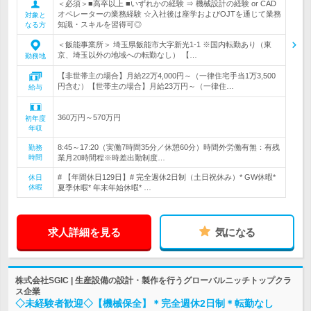
＜必須＞■高卒以上 ■いずれかの経験 ⇒ 機械設計の経験 or CAD
オペレーターの業務経験 ☆入社後は座学およびOJTを通じて業務
対象と
知識・スキルを習得可◎
なる方
＜飯能事業所＞ 埼玉県飯能市大字新光1-1 ※国内転勤あり（東
京、埼玉以外の地域への転勤なし） 【…
勤務地
【非世帯主の場合】月給22万4,000円～（一律住宅手当1万3,500
円含む）【世帯主の場合】月給23万円～（一律住…
給与
360万円～570万円
初年度
年収
8:45～17:20（実働7時間35分／休憩60分）時間外労働有無：有残
勤務
時間
業月20時間程※時差出勤制度…
# 【年間休日129日】# 完全週休2日制（土日祝休み）* GW休暇*
休日
休暇
夏季休暇* 年末年始休暇* …
求人詳細を見る
気になる
株式会社SGIC | 生産設備の設計・製作を行うグローバルニッチトップクラ
ス企業
◇未経験者歓迎◇【機械保全】＊完全週休2日制＊転勤なし