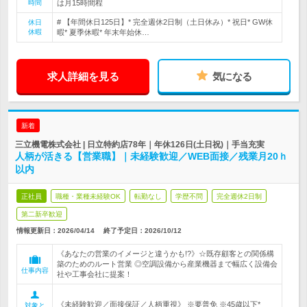
時間
は月15時間程
# 【年間休日125日】* 完全週休2日制（土日休み）* 祝日* GW休
休日
休暇
暇* 夏季休暇* 年末年始休…
求人詳細を見る
気になる
新着
三立機電株式会社 | 日立特約店78年｜年休126日(土日祝)｜手当充実
人柄が活きる【営業職】｜未経験歓迎／WEB面接／残業月20ｈ
以内
正社員
職種・業種未経験OK
転勤なし
学歴不問
完全週休2日制
第二新卒歓迎
情報更新日：2026/04/14
終了予定日：
2026/10/12
《あなたの営業のイメージと違うかも!?》☆既存顧客との関係構
築のためのルート営業 ◎空調設備から産業機器まで幅広く設備会
仕事内容
社や工事会社に提案！
《未経験歓迎／面接保証／人柄重視》 ※要普免 ※45歳以下*
対象と