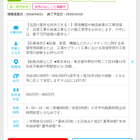
第二新卒歓迎
女性のおしごと掲載中
情報更新日：2026/04/21
終了予定日：
2026/10/19
【元請け案件を担当できる！】環境機器や物流倉庫の工事現場
で、設置工事や改修工事などの施工管理をお任せします。※中に
仕事内容
は、数千万円規模の案件も！
【応募条件】■設備、装置、機械などのメンテナンスに関する現
場管理経験または、工場やプラント工事における現場管理や工程
対象と
管理の経験をお持ちの方
なる方
【転勤当面なし】 ■東京本社／東京都中野区中野二丁目24番11号
住友不動産中野駅前ビル 20階…
勤務地
月給382,000円～556,000円+諸手当＋賞与(年2回)※経験・スキル
等に応じて決定します※上記には97,87…
給与
550万円～800万円
初年度
年収
9：00～18：00（実働8時間／休憩1時間）※月平均残業時間は20
勤務
時間
時間程度と少なめです。
＜年間休日120日＞* 週休2日制（土日休み)* 祝日* 夏季休暇* 年末
休日
休暇
年始休暇* 慶弔休暇* 年…