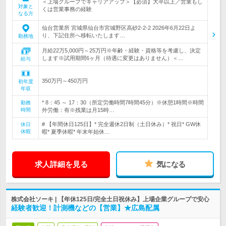
＜上場グループでキャリアアップ＞【必須】大卒以上／営業もし
対象と
くは営業事務の経験
なる方
仙台営業所 宮城県仙台市宮城野区高砂2-2-2 2026年6月22日よ
り、下記住所へ移転いたします…
勤務地
月給22万5,000円～25万円※年齢・経験・資格等を考慮し、決定
します※試用期間6ヶ月（待遇に変更はありません）＜…
給与
350万円～450万円
初年度
年収
* 8：45 ～ 17：30（所定労働時間7時間45分）※休憩1時間※時間
勤務
時間
外労働：有※残業は月15時…
# 【年間休日125日】* 完全週休2日制（土日休み）* 祝日* GW休
休日
休暇
暇* 夏季休暇* 年末年始休…
求人詳細を見る
気になる
株式会社ソーキ | 【年休125日/完全土日祝休み】上場企業グループで安心
経験者歓迎！計測機などの【営業】★広島配属