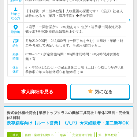
仕事内容
【未経験・第二新卒歓迎】人物重視の採用です！《必須》社会人
対象と
経験のある方（業種・職種不問）◆学歴不問
なる方
＜岩手・一関営業所＞ ＜転勤あり＞ 住所：岩手県一関市滝沢字
鶴ヶ沢7番地39 ※商品知識向上やマネ…
勤務地
月給210,000円～242,000円（一律手当を含む）※経験・年齢・能
力を考慮して決定いたします。※試用期間3ヶ月…
給与
8:30～17:30所定労働時間：8時間休憩時間：60分時間外労働有
勤務
時間
無：有
# ＜年間休日125日＞◇完全週休二日制（土日）◇祝日◇GW◇夏
休日
休暇
季休暇◇年末年始休暇◇有給休暇（10…
求人詳細を見る
気になる
株式会社植松商会 | 業界トップクラスの機械工具商社！年休125日・完全週
休2日制
既存顧客向け【ルート営業】《八戸》★未経験者・第二新卒OK
正社員
職種・業種未経験OK
急募
完全週休2日制
第二新卒歓迎