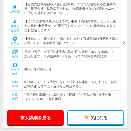
【提案先は既存顧客／直行直帰OK】すでに取引のある鉄道事業
者、建設会社、軌道工事会社に、保線用機器などの商材をニーズ
仕事内容
に応じて提案する仕事です。
【全4名の少数精鋭の会社です】◆有形商材の営業、もしくは販
売の経験 ◆要普免（AT限定可）※モノづくりに興味がある方は
対象と
なお歓迎します！
なる方
【転勤なし！腰を据えて働ける】 本社：宮城県仙台市若林区清水
小路6-1 東日本不動産仙台ファースト…
勤務地
月給27万円～33万円+諸手当+賞与2回※経験・能力を考慮の上、
決定します。※試用期間3ヶ月あり（その間労働条件変更…
給与
400万円～500万円
初年度
年収
9：00～17：30（休憩60分）※残業は基本的にありません。顧客
勤務
時間
訪問の都合で早出・遅帰りが発生する…
* 完全週休2日制（土日休み）* 祝日* 年末年始休暇* 夏季休暇
休日
休暇
（8/13～8/15）* 有給休暇…
求人詳細を見る
気になる