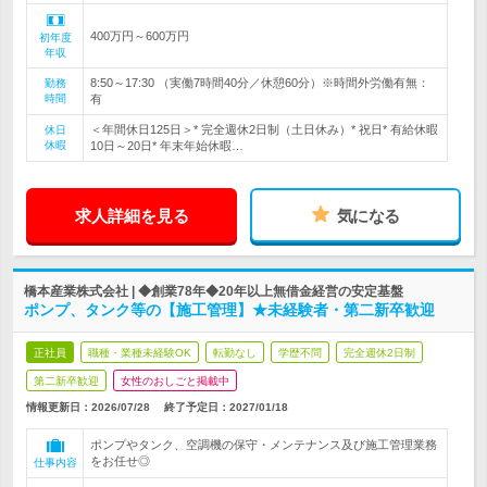
400万円～600万円
初年度
年収
8:50～17:30 （実働7時間40分／休憩60分）※時間外労働有無：
勤務
時間
有
＜年間休日125日＞* 完全週休2日制（土日休み）* 祝日* 有給休暇
休日
休暇
10日～20日* 年末年始休暇…
求人詳細を見る
気になる
橋本産業株式会社 | ◆創業78年◆20年以上無借金経営の安定基盤
ポンプ、タンク等の【施工管理】★未経験者・第二新卒歓迎
正社員
職種・業種未経験OK
転勤なし
学歴不問
完全週休2日制
第二新卒歓迎
女性のおしごと掲載中
情報更新日：2026/07/28
終了予定日：
2027/01/18
ポンプやタンク、空調機の保守・メンテナンス及び施工管理業務
をお任せ◎
仕事内容