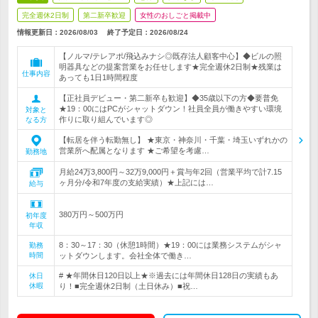
完全週休2日制
第二新卒歓迎
女性のおしごと掲載中
情報更新日：2026/08/03
終了予定日：
2026/08/24
【ノルマ/テレアポ/飛込みナシ◎既存法人顧客中心】◆ビルの照
明器具などの提案営業をお任せします★完全週休2日制★残業は
仕事内容
あっても1日1時間程度
【正社員デビュー・第二新卒も歓迎】◆35歳以下の方◆要普免
★19：00にはPCがシャットダウン！社員全員が働きやすい環境
対象と
作りに取り組んでいます◎
なる方
【転居を伴う転勤無し】 ★東京・神奈川・千葉・埼玉いずれかの
営業所へ配属となります ★ご希望を考慮…
勤務地
月給24万3,800円～32万9,000円＋賞与年2回（営業平均で計7.15
ヶ月分/令和7年度の支給実績）★上記には…
給与
380万円～500万円
初年度
年収
8：30～17：30（休憩1時間）★19：00には業務システムがシャ
勤務
時間
ットダウンします。会社全体で働き…
# ★年間休日120日以上★※過去には年間休日128日の実績もあ
休日
休暇
り！■完全週休2日制（土日休み）■祝…