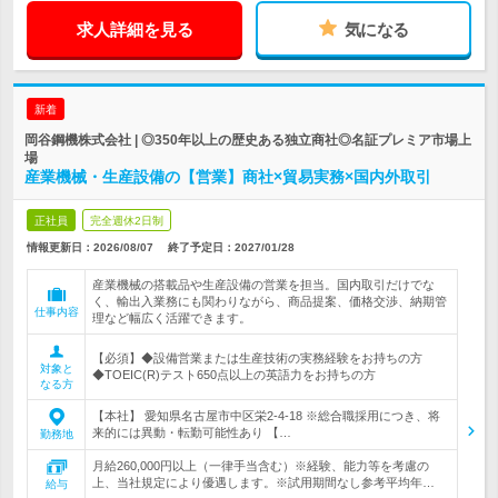
求人詳細を見る
気になる
新着
岡谷鋼機株式会社 | ◎350年以上の歴史ある独立商社◎名証プレミア市場上
場
産業機械・生産設備の【営業】商社×貿易実務×国内外取引
正社員
完全週休2日制
情報更新日：2026/08/07
終了予定日：
2027/01/28
産業機械の搭載品や生産設備の営業を担当。国内取引だけでな
く、輸出入業務にも関わりながら、商品提案、価格交渉、納期管
仕事内容
理など幅広く活躍できます。
【必須】◆設備営業または生産技術の実務経験をお持ちの方
対象と
◆TOEIC(R)テスト650点以上の英語力をお持ちの方
なる方
【本社】 愛知県名古屋市中区栄2-4-18 ※総合職採用につき、将
来的には異動・転勤可能性あり 【…
勤務地
月給260,000円以上（一律手当含む）※経験、能力等を考慮の
上、当社規定により優遇します。※試用期間なし参考平均年…
給与