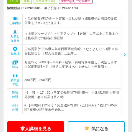
正社員
急募
完全週休2日制
女性のおしごと掲載中
情報更新日：2026/06/05
終了予定日：
2026/11/26
＜既存顧客9割のルート営業＞当社が扱う測量機や計測器の提案
営業を担当いただきます。
仕事内容
＜上場グループでキャリアアップ＞【必須】大卒以上／営業また
対象と
は接客業での顧客折衝経験
なる方
広島営業所 広島県広島市西区西観音町9-7 なかよしビル1階 ※当
面転勤なし 【雇入れ直後】上記事…
勤務地
月給22万5,000円～※年齢・経験・資格等を考慮し、決定します
※試用期間6ヶ月（待遇に変更はありません）＜年収例＞…
給与
380万円～500万円
初年度
年収
* 8：45 ～ 17：30（所定労働時間7時間45分）※休憩1時間※時間
勤務
時間
外労働：有※残業は月20時…
# 【年間休日125日】* 完全週休2日制（土日休み）* 祝日* GW休
休日
休暇
暇* 夏季休暇* 年末年始休…
求人詳細を見る
気になる