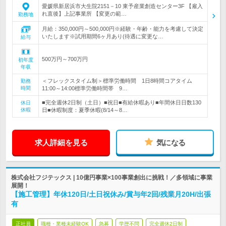
愛媛県新居浜市大生院2151－10 東予産業創造センター3F 【雇入
れ直後】上記事業所 【変更の範…
勤務地
月給：350,000円～500,000円※経験・年齢・能力を考慮して決定
いたします※試用期間6ヶ月あり(待遇に変更な…
給与
500万円～700万円
初年度
年収
＜フレックスタイム制＞標準労働時間 1日8時間コアタイム
勤務
時間
11:00～14:00標準労働時間帯 9…
■完全週休2日制（土日）■祝日■有給休暇あり■年間休日日数130
休日
休暇
日■休暇制度：夏季休暇(8/14～8…
求人詳細を見る
気になる
株式会社フジテックス | 10億円事業×100事業創出に挑戦！／多領域に事業
展開！
【施工管理】年休120日/土日祝休み/賞与年2回/残業月20H/出張
有
正社員
職種・業種未経験OK
急募
学歴不問
完全週休2日制