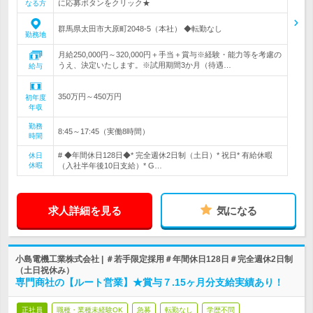
に応募ボタンをクリック★
なる方
群馬県太田市大原町2048-5（本社） ◆転勤なし
勤務地
月給250,000円～320,000円＋手当＋賞与※経験・能力等を考慮の
うえ、決定いたします。※試用期間3か月（待遇…
給与
350万円～450万円
初年度
年収
勤務
8:45～17:45（実働8時間）
時間
# ◆年間休日128日◆* 完全週休2日制（土日）* 祝日* 有給休暇
休日
休暇
（入社半年後10日支給）* G…
求人詳細を見る
気になる
小島電機工業株式会社 | ＃若手限定採用＃年間休日128日＃完全週休2日制
（土日祝休み）
専門商社の【ルート営業】★賞与７.15ヶ月分支給実績あり！
正社員
職種・業種未経験OK
急募
転勤なし
学歴不問