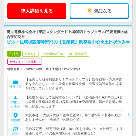
求人詳細を見る
気になる
萬世電機株式会社 | 東証スタンダード上場/関西トップクラス/三菱電機の総
合技術商社
ビル・住環境設備等部門の【営業職】既存客中心★土日祝休み★
正社員
転勤なし
完全週休2日制
第二新卒歓迎
女性のおしごと掲載中
情報更新日：2026/07/03
終了予定日：
2026/12/24
【充実した研修制度あり！スキルアップ可】既存顧客への深耕営
業を中心として、ビル設備や住環境設備、空調冷熱設備等の提案
仕事内容
を担当していただきます。
【経験を活かして活躍するチャンス】《必須条件》■大卒以上■ビ
ル設備や住環境設備等の営業の経験★空調関連に携わる営業の経
対象と
験は歓迎いたします！
なる方
大阪本社／ 大阪府大阪市福島区福島7丁目15番5号 ※基本転勤は
ありませんが、 他拠点での増員や管…
勤務地
月給27万円～35万円※経験、能力等を考慮の上、当社規定により
優遇します。※試用期間3ヵ月（待遇変更なし）
給与