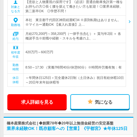
【意欲と人物重視の採用です】《必須》普通自動車免許第一種を
お持ちの方◎長く腰を据えて働きたい方も歓迎！◎業界未経験、
対象と
第二新卒OK ◎学歴不問！
なる方
本社 東京都千代田区神田紺屋町34 ※原則転勤はありません。
※マイカー通勤OK 【雇入れ直後】上…
勤務地
月給270,200円～358,200円（一律手当含む）＋ 賞与年2回 ＋ 各
種諸手当※前職や経験・スキルを考慮の上、…
給与
420万円～600万円
初年度
年収
勤務
8:50～17:30 （実働7時間40分/休憩60分）※時間外労働有無：有
時間
＜年間休日125日＞完全週休2日制（土日休み）祝日有給休暇10日
休日
休暇
～20日年末年始休暇等
求人詳細を見る
気になる
橋本産業株式会社 | ◆創業78年◆20年以上無借金経営の安定基盤
業界未経験OK！既存顧客への【営業】《宇都宮》★年休125日