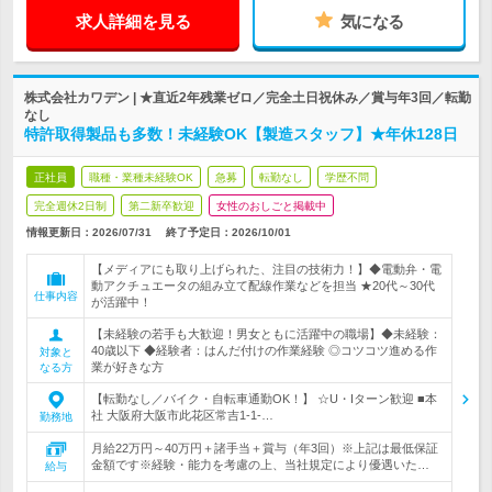
求人詳細を見る
気になる
株式会社カワデン | ★直近2年残業ゼロ／完全土日祝休み／賞与年3回／転勤
なし
特許取得製品も多数！未経験OK【製造スタッフ】★年休128日
正社員
職種・業種未経験OK
急募
転勤なし
学歴不問
完全週休2日制
第二新卒歓迎
女性のおしごと掲載中
情報更新日：2026/07/31
終了予定日：
2026/10/01
【メディアにも取り上げられた、注目の技術力！】◆電動弁・電
動アクチュエータの組み立て配線作業などを担当 ★20代～30代
仕事内容
が活躍中！
【未経験の若手も大歓迎！男女ともに活躍中の職場】◆未経験：
40歳以下 ◆経験者：はんだ付けの作業経験 ◎コツコツ進める作
対象と
業が好きな方
なる方
【転勤なし／バイク・自転車通勤OK！】 ☆U・Iターン歓迎 ■本
社 大阪府大阪市此花区常吉1-1-…
勤務地
月給22万円～40万円＋諸手当＋賞与（年3回）※上記は最低保証
金額です※経験・能力を考慮の上、当社規定により優遇いた…
給与