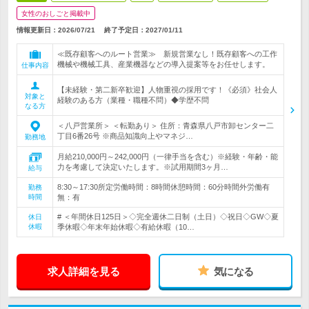
女性のおしごと掲載中
情報更新日：2026/07/21
終了予定日：
2027/01/11
≪既存顧客へのルート営業≫ 新規営業なし！既存顧客への工作
機械や機械工具、産業機器などの導入提案等をお任せします。
仕事内容
【未経験・第二新卒歓迎】人物重視の採用です！《必須》社会人
対象と
経験のある方（業種・職種不問）◆学歴不問
なる方
＜八戸営業所＞ ＜転勤あり＞ 住所：青森県八戸市卸センター二
丁目6番26号 ※商品知識向上やマネジ…
勤務地
月給210,000円～242,000円（一律手当を含む）※経験・年齢・能
力を考慮して決定いたします。※試用期間3ヶ月…
給与
8:30～17:30所定労働時間：8時間休憩時間：60分時間外労働有
勤務
時間
無：有
# ＜年間休日125日＞◇完全週休二日制（土日）◇祝日◇GW◇夏
休日
休暇
季休暇◇年末年始休暇◇有給休暇（10…
求人詳細を見る
気になる