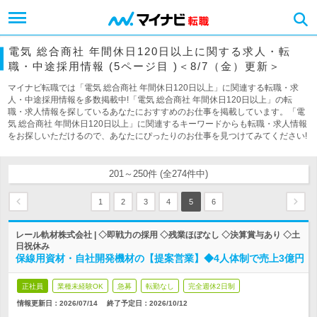
電気 総合商社 年間休日120日以上に関する求人・転
職・中途採用情報 (5ページ目 )＜8/7（金）更新＞
マイナビ転職では「電気 総合商社 年間休日120日以上」に関連する転職・求
人・中途採用情報を多数掲載中!「電気 総合商社 年間休日120日以上」の転
職・求人情報を探しているあなたにおすすめのお仕事を掲載しています。「電
気 総合商社 年間休日120日以上」に関連するキーワードからも転職・求人情報
をお探しいただけるので、あなたにぴったりのお仕事を見つけてみてください!
201～250件 (全274件中)
1
2
3
4
5
6
レール軌材株式会社 | ◇即戦力の採用 ◇残業ほぼなし ◇決算賞与あり ◇土
日祝休み
保線用資材・自社開発機材の【提案営業】◆4人体制で売上3億円
正社員
業種未経験OK
急募
転勤なし
完全週休2日制
情報更新日：2026/07/14
終了予定日：
2026/10/12