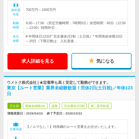
700万円～1000万円
初年度
年収
9:00～17:00 （所定労働時間：7時間0分）休憩時間：60分（12:00
勤務
時間
～13:00）時間外労…
# 年間休日123日* 完全週休2日制（土日祝）* 年間有給休暇10日
休日
休暇
～20日（下限日数は、入社直後…
求人詳細を見る
気になる
ウメトク株式会社 | ★定着率も高く安定して勤務ができます。
東京【ルート営業】業界未経験歓迎！完休2日(土日祝)／年休123
日
正社員
業種未経験OK
急募
完全週休2日制
第二新卒歓迎
情報更新日：2026/04/24
終了予定日：
2026/10/22
【ノルマなし！】特殊鋼のルート営業をお任せいたします。
仕事内容