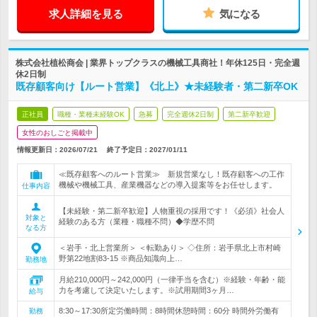
求人詳細を見る
気になる
株式会社植松商会 | 業界トップクラスの機械工具商社！年休125日・完全週
休2日制
既存顧客向け【ルート営業】《北上》★未経験者・第二新卒OK
正社員
職種・業種未経験OK
急募
完全週休2日制
第二新卒歓迎
女性のおしごと掲載中
情報更新日：2026/07/21
終了予定日：
2027/01/11
≪既存顧客へのルート営業≫ 新規営業なし！既存顧客への工作
機械や機械工具、産業機器などの導入提案等をお任せします。
仕事内容
【未経験・第二新卒歓迎】人物重視の採用です！《必須》社会人
対象と
経験のある方（業種・職種不問）◆学歴不問
なる方
＜岩手・北上営業所＞ ＜転勤あり＞ ◇住所：岩手県北上市村崎
野第22地割83-15 ※商品知識向上…
勤務地
月給210,000円～242,000円（一律手当を含む）※経験・年齢・能
力を考慮して決定いたします。※試用期間3ヶ月…
給与
8:30～17:30所定労働時間：8時間休憩時間：60分 時間外労働有
勤務