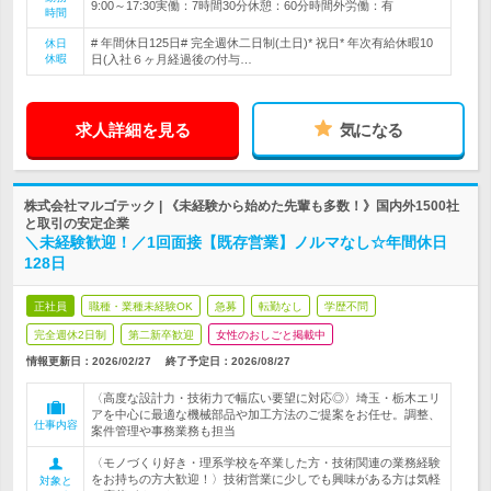
9:00～17:30実働：7時間30分休憩：60分時間外労働：有
時間
# 年間休日125日# 完全週休二日制(土日)* 祝日* 年次有給休暇10
休日
休暇
日(入社６ヶ月経過後の付与…
求人詳細を見る
気になる
株式会社マルゴテック | 《未経験から始めた先輩も多数！》国内外1500社
と取引の安定企業
＼未経験歓迎！／1回面接【既存営業】ノルマなし☆年間休日
128日
正社員
職種・業種未経験OK
急募
転勤なし
学歴不問
完全週休2日制
第二新卒歓迎
女性のおしごと掲載中
情報更新日：2026/02/27
終了予定日：
2026/08/27
〈高度な設計力・技術力で幅広い要望に対応◎〉埼玉・栃木エリ
アを中心に最適な機械部品や加工方法のご提案をお任せ。調整、
仕事内容
案件管理や事務業務も担当
〈モノづくり好き・理系学校を卒業した方・技術関連の業務経験
をお持ちの方大歓迎！〉技術営業に少しでも興味がある方は気軽
対象と