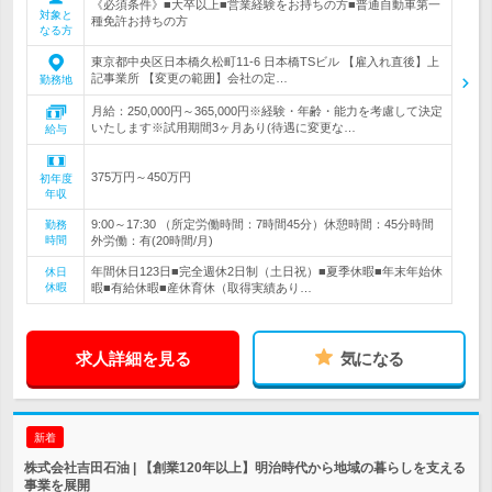
《必須条件》■大卒以上■営業経験をお持ちの方■普通自動車第一
対象と
種免許お持ちの方
なる方
東京都中央区日本橋久松町11-6 日本橋TSビル 【雇入れ直後】上
記事業所 【変更の範囲】会社の定…
勤務地
月給：250,000円～365,000円※経験・年齢・能力を考慮して決定
いたします※試用期間3ヶ月あり(待遇に変更な…
給与
375万円～450万円
初年度
年収
9:00～17:30 （所定労働時間：7時間45分）休憩時間：45分時間
勤務
時間
外労働：有(20時間/月)
年間休日123日■完全週休2日制（土日祝）■夏季休暇■年末年始休
休日
休暇
暇■有給休暇■産休育休（取得実績あり…
求人詳細を見る
気になる
新着
株式会社吉田石油 | 【創業120年以上】明治時代から地域の暮らしを支える
事業を展開