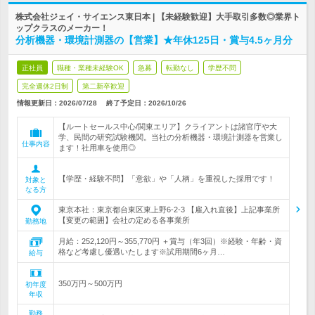
株式会社ジェイ・サイエンス東日本 | 【未経験歓迎】大手取引多数◎業界ト
ップクラスのメーカー！
分析機器・環境計測器の【営業】★年休125日・賞与4.5ヶ月分
正社員
職種・業種未経験OK
急募
転勤なし
学歴不問
完全週休2日制
第二新卒歓迎
情報更新日：2026/07/28
終了予定日：
2026/10/26
【ルートセールス中心/関東エリア】クライアントは諸官庁や大
学、民間の研究試験機関。当社の分析機器・環境計測器を営業し
仕事内容
ます！社用車を使用◎
【学歴・経験不問】「意欲」や「人柄」を重視した採用です！
対象と
なる方
東京本社：東京都台東区東上野6-2-3 【雇入れ直後】上記事業所
【変更の範囲】会社の定める各事業所
勤務地
月給：252,120円～355,770円 ＋賞与（年3回）※経験・年齢・資
格など考慮し優遇いたします※試用期間6ヶ月…
給与
350万円～500万円
初年度
年収
勤務