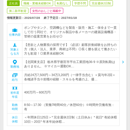
正社員
職種・業種未経験OK
転勤なし
学歴不問
完全週休2日制
第二新卒歓迎
女性のおしごと掲載中
情報更新日：2026/07/28
終了予定日：
2027/01/18
ポンプやタンク、空調機などを製造・販売・施工・保全まで一貫
して行う同社で、オリジナル製品や各メーカーの建築設備機器・
仕事内容
管材の提案営業をお任せ◎
【意欲と人物重視の採用です】《必須》顧客折衝経験をお持ちの
方（個人・法人、業界、商材は不問）◎長く腰を据えて働きたい
対象と
方も歓迎！◎業界未経験OK
なる方
【北関東支店】 栃木県宇都宮市平出工業団地36-9 ※原則転勤は
ありません。 ※マイカー通勤OK…
勤務地
月給24万7,500円～34万3,200円（一律手当含む）＋賞与年2回＋
各種諸手当※前職や経験・スキルを考慮の上、優…
給与
400万円～600万円
初年度
年収
8:50～17:30 （実働7時間40分／休憩60分）※時間外労働有無：
勤務
時間
有
＜年間休日125日＞* 完全週休2日制（土日休み）* 祝日* 有給休暇
休日
休暇
10日～20日* 年末年始休暇…