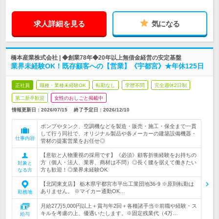
求人詳細を見る
気になる
橋本産業株式会社 | ◆創業78年◆20年以上無借金経営の安定基盤
業界未経験OK！既存顧客への【営業】《宇都宮》★年休125日
正社員
職種・業種未経験OK
転勤なし
学歴不問
完全週休2日制
第二新卒歓迎
女性のおしごと掲載中
情報更新日：2026/07/15
終了予定日：
2026/12/10
ポンプやタンク、空調機などを製造・販売・施工・保全まで一貫
して行う同社で、オリジナル製品や各メーカーの建築設備機器・
仕事内容
管材の提案営業をお任せ◎
【意欲と人物重視の採用です】《必須》顧客折衝経験をお持ちの
方（個人・法人、業界、商材は不問）◎長く腰を据えて働きたい
対象と
方も歓迎！◎業界未経験OK
なる方
【北関東支店】 栃木県宇都宮市平出工業団地36-9 ※原則転勤は
ありません。 ※マイカー通勤OK…
勤務地
月給27万5,000円以上＋賞与年2回＋各種諸手当※前職や経験・ス
キルを考慮の上、優遇いたします。※固定残業代（4万…
給与