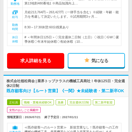
第13地割480番地1 ※商品知識向上…
勤務地
月給213,764円～263,427円（一律手当を含む）※経験・年齢・能
力を考慮して決定いたします。※試用期間3ヶ月…
給与
勤務
8:30～17:30休憩:60分残業あり
時間
# ＜年間休日125日＞◇完全週休二日制（土日）◇祝日◇GW◇夏
休日
休暇
季休暇◇年末年始休暇◇有給休暇（10…
求人詳細を見る
気になる
株式会社植松商会 | 業界トップクラスの機械工具商社！年休125日・完全週
休2日制
既存顧客向け【ルート営業】《一関》★未経験者・第二新卒OK
正社員
職種・業種未経験OK
急募
完全週休2日制
第二新卒歓迎
女性のおしごと掲載中
情報更新日：2026/07/21
終了予定日：
2027/01/11
≪既存顧客へのルート営業≫ 新規営業なし！既存顧客への工作
機械や機械工具、産業機器などの導入提案等をお任せします。