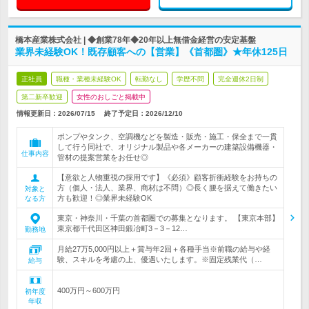
橋本産業株式会社 | ◆創業78年◆20年以上無借金経営の安定基盤
業界未経験OK！既存顧客への【営業】《首都圏》★年休125日
正社員
職種・業種未経験OK
転勤なし
学歴不問
完全週休2日制
第二新卒歓迎
女性のおしごと掲載中
情報更新日：2026/07/15
終了予定日：
2026/12/10
ポンプやタンク、空調機などを製造・販売・施工・保全まで一貫
して行う同社で、オリジナル製品や各メーカーの建築設備機器・
仕事内容
管材の提案営業をお任せ◎
【意欲と人物重視の採用です】《必須》顧客折衝経験をお持ちの
方（個人・法人、業界、商材は不問）◎長く腰を据えて働きたい
対象と
方も歓迎！◎業界未経験OK
なる方
東京・神奈川・千葉の首都圏での募集となります。 【東京本部】
東京都千代田区神田鍛冶町3－3－12…
勤務地
月給27万5,000円以上＋賞与年2回＋各種手当※前職の給与や経
験、スキルを考慮の上、優遇いたします。※固定残業代（…
給与
400万円～600万円
初年度
年収