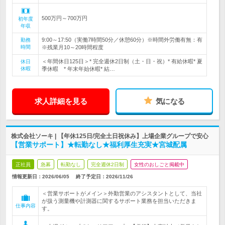
500万円～700万円
初年度
年収
9:00～17:50（実働7時間50分／休憩60分）※時間外労働有無：有
勤務
時間
※残業月10～20時間程度
＜年間休日125日＞* 完全週休2日制（土・日・祝）* 有給休暇* 夏
休日
休暇
季休暇 * 年末年始休暇* 結…
求人詳細を見る
気になる
株式会社ソーキ | 【年休125日/完全土日祝休み】上場企業グループで安心
【営業サポート】★転勤なし★福利厚生充実★宮城配属
正社員
急募
転勤なし
完全週休2日制
女性のおしごと掲載中
情報更新日：2026/06/05
終了予定日：
2026/11/26
＜営業サポートがメイン＞外勤営業のアシスタントとして、当社
が扱う測量機や計測器に関するサポート業務を担当いただきま
仕事内容
す。