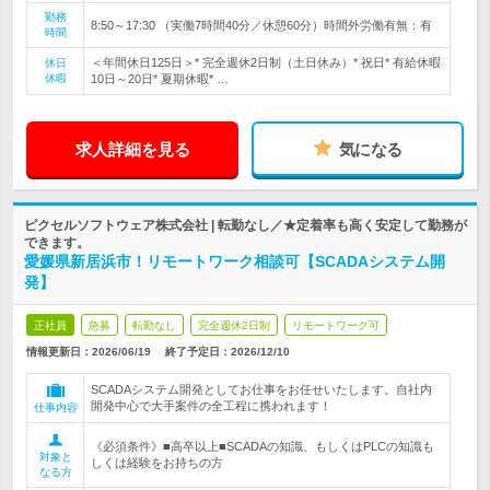
勤務
8:50～17:30 （実働7時間40分／休憩60分）時間外労働有無：有
時間
＜年間休日125日＞* 完全週休2日制（土日休み）* 祝日* 有給休暇
休日
休暇
10日～20日* 夏期休暇* …
求人詳細を見る
気になる
ピクセルソフトウェア株式会社 | 転勤なし／★定着率も高く安定して勤務が
できます。
愛媛県新居浜市！リモートワーク相談可【SCADAシステム開
発】
正社員
急募
転勤なし
完全週休2日制
リモートワーク可
情報更新日：2026/06/19
終了予定日：
2026/12/10
SCADAシステム開発としてお仕事をお任せいたします。自社内
開発中心で大手案件の全工程に携われます！
仕事内容
《必須条件》■高卒以上■SCADAの知識、もしくはPLCの知識も
対象と
しくは経験をお持ちの方
なる方