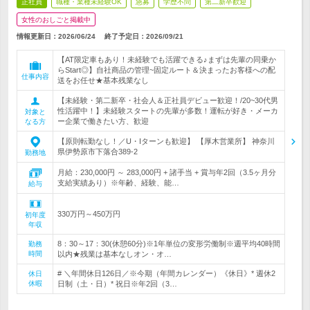
正社員
職種・業種未経験OK
急募
学歴不問
第二新卒歓迎
女性のおしごと掲載中
情報更新日：2026/06/24
終了予定日：
2026/09/21
【AT限定車もあり！未経験でも活躍できる♪まずは先輩の同乗か
らStart◎】自社商品の管理~固定ルート＆決まったお客様への配
仕事内容
送をお任せ★基本残業なし
【未経験・第二新卒・社会人＆正社員デビュー歓迎！/20~30代男
性活躍中！】未経験スタートの先輩が多数！運転が好き・メーカ
対象と
ー企業で働きたい方、歓迎
なる方
【原則転勤なし！／U・Iターンも歓迎】 【厚木営業所】 神奈川
県伊勢原市下落合389‐2
勤務地
月給：230,000円 ～ 283,000円 + 諸手当 + 賞与年2回（3.5ヶ月分
支給実績あり）※年齢、経験、能…
給与
330万円～450万円
初年度
年収
8：30～17：30(休憩60分)※1年単位の変形労働制※週平均40時間
勤務
時間
以内★残業は基本なしオン・オ…
# ＼年間休日126日／※今期（年間カレンダー）《休日》* 週休2
休日
休暇
日制（土・日）* 祝日※年2回（3…