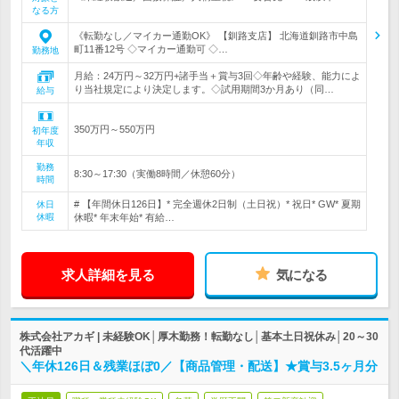
なる方
《転勤なし／マイカー通勤OK》 【釧路支店】 北海道釧路市中島
町11番12号 ◇マイカー通勤可 ◇…
勤務地
月給：24万円～32万円+諸手当＋賞与3回◇年齢や経験、能力によ
り当社規定により決定します。◇試用期間3か月あり（同…
給与
350万円～550万円
初年度
年収
勤務
8:30～17:30（実働8時間／休憩60分）
時間
# 【年間休日126日】* 完全週休2日制（土日祝）* 祝日* GW* 夏期
休日
休暇
休暇* 年末年始* 有給…
求人詳細を見る
気になる
株式会社アカギ | 未経験OK│厚木勤務！転勤なし│基本土日祝休み│20～30
代活躍中
＼年休126日＆残業ほぼ0／【商品管理・配送】★賞与3.5ヶ月分