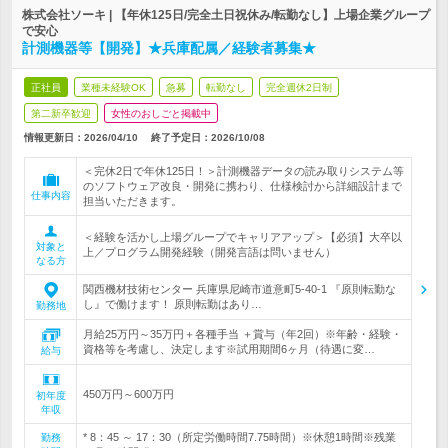
株式会社ソーキ | 【年休125日/完全土日祝休み/転勤なし】上場企業グループ
で安心
計測機器等【開発】★兵庫配属／経験者募集★
正社員
業種未経験OK
急募
転勤なし
完全週休2日制
第二新卒歓迎
女性のおしごと掲載中
情報更新日：2026/04/10
終了予定日：
2026/10/08
＜完休2日で年休125日！＞計測機器データの読み取りシステム等
のソフトウェア改良・開発に携わり、仕様検討から詳細設計まで
仕事内容
担当いただきます。
＜経験を活かし上場グループでキャリアアップ＞【必須】大卒以
対象と
上／プログラム開発経験（開発言語は問いません）
なる方
関西機材技術センター 兵庫県尼崎市道意町5-40-1 『原則転勤な
し』で働けます！ 原則転勤はあり…
勤務地
月給25万円～35万円＋各種手当 ＋賞与（年2回）※年齢・経験・
資格等を考慮し、決定します※試用期間6ヶ月（待遇に変…
給与
450万円～600万円
初年度
年収
* 8：45 ～ 17：30（所定労働時間7.75時間）※休憩1時間※残業
勤務