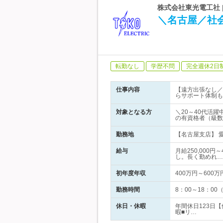
株式会社東光電工社 
＼名古屋／社
転勤なし
学歴不問
完全週休2日
仕事内容
【遠方出張なし／
らサポート体制も
対象となる方
＼20～40代活
の有資格者（級数
勤務地
【名古屋支店】 愛
給与
月給250,000
し。長く勤めれ…
初年度年収
400万円～600万
勤務時間
8：00～18：0
休日・休暇
年間休日123日
暇■リ…