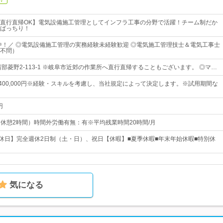
直行直帰OK】電気設備施工管理としてインフラ工事の分野で活躍！チーム制だか
ばっちり！
躍中！／ ◎電気設備施工管理の実務経験未経験歓迎 ◎電気施工管理技士＆電気工事士
不問）
部菱野2-113-1 ※岐阜市近郊の作業所へ直行直帰することもございます。 ◎マ…
円～400,000円※経験・スキルを考慮し、当社規定によって決定します。※試用期間な
円
0（休憩2時間）時間外労働有無：有※平均残業時間20時間/月
【休日】完全週休2日制（土・日）、祝日【休暇】■夏季休暇■年末年始休暇■特別休
気になる