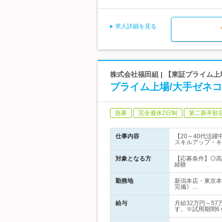
求人詳細を見る
株式会社福田組 | 【東証プライム
プライム上場/大手ゼネコ
急募
完全週休2日制
第二新卒歓
仕事内容
【20～40代活
スキルアップ・キ
対象となる方
【応募条件】◎高
経験
勤務地
新潟本店・東京本
完備》…
給与
月給32万円～5
す。※試用期間6