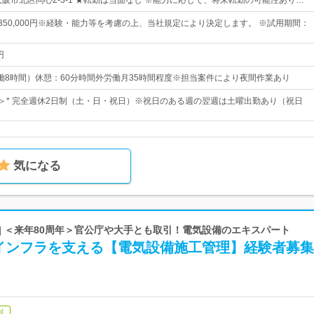
大阪市北区同心2-3-1 ★転勤は当面なし ※能力に応じて、将来転勤の可能性あり…
円～350,000円※経験・能力等を考慮の上、当社規定により決定します。 ※試用期間：
円
0（実働8時間）休憩：60分時間外労働月35時間程度※担当案件により夜間作業あり
日＞* 完全週休2日制（土・日・祝日）※祝日のある週の翌週は土曜出勤あり（祝日
気になる
| ＜来年80周年＞官公庁や大手とも取引！電気設備のエキスパート
インフラを支える【電気設備施工管理】経験者募集
制