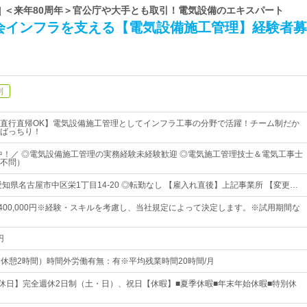
| ＜来年80周年＞官公庁や大手とも取引！電気設備のエキスパート
会インフラを支える【電気設備施工管理】経験者募
制
直行直帰OK】電気設備施工管理としてインフラ工事の分野で活躍！チーム制だか
ばっちり！
躍中！／ ◎電気設備施工管理の実務経験未経験歓迎 ◎電気施工管理技士＆電気工事士
不問）
知県名古屋市中区栄1丁目14-20 ◎転勤なし 【雇入れ直後】上記事業所 【変更…
円～400,000円※経験・スキルを考慮し、当社規定によって決定します。※試用期間な
円
0（休憩2時間）時間外労働有無：有※平均残業時間20時間/月
【休日】完全週休2日制（土・日）、祝日【休暇】■夏季休暇■年末年始休暇■特別休