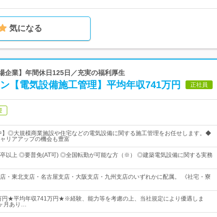
気になる
上場企業】年間休日125日／充実の福利厚生
ン【電気設備施工管理】平均年収741万円
正社員
迎
躍中】◎大規模商業施設や住宅などの電気設備に関する施工管理をお任せします。◆
ャリアアップの機会も豊富
卒以上 ◎要普免(AT可) ◎全国転勤が可能な方（※） ◎建築電気設備に関する実務
店・東北支店・名古屋支店・大阪支店・九州支店のいずれかに配属。 《社宅・寮
7万円★平均年収741万円★※経験、能力等を考慮の上、当社規定により優遇しま
ヶ月あり…