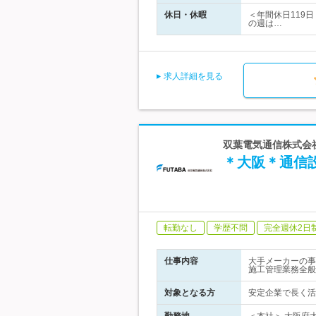
休日・休暇
＜年間休日119
の週は…
求人詳細を見る
双葉電気通信株式会社
＊大阪＊通信
転勤なし
学歴不問
完全週休2日
仕事内容
大手メーカーの事
施工管理業務全般
対象となる方
安定企業で長く活