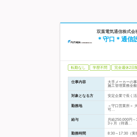
双葉電気通信株式会社
＊守口＊通信
転勤なし
学歴不問
完全週休2日
仕事内容
大手メーカーの事
施工管理業務全般
対象となる方
安定企業で長く活
勤務地
＜守口営業所＞ 
可…
給与
月給250,000
3ヶ月（待遇…
勤務時間
8:30～17:3