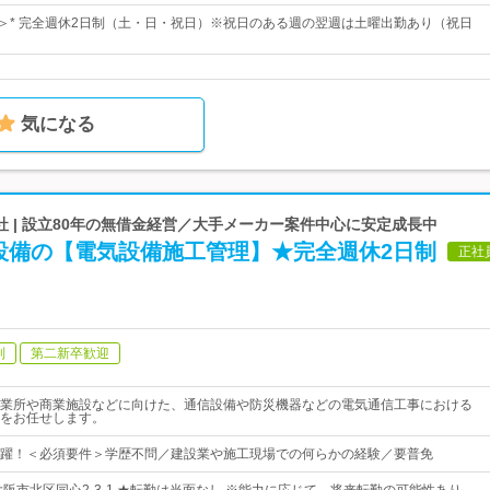
日＞* 完全週休2日制（土・日・祝日）※祝日のある週の翌週は土曜出勤あり（祝日
気になる
 | 設立80年の無借金経営／大手メーカー案件中心に安定成長中
設備の【電気設備施工管理】★完全週休2日制
正社
制
第二新卒歓迎
業所や商業施設などに向けた、通信設備や防災機器などの電気通信工事における
をお任せします。
躍！＜必須要件＞学歴不問／建設業や施工現場での何らかの経験／要普免