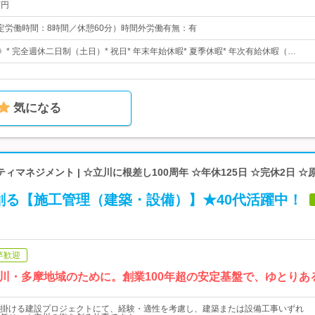
万円
0（所定労働時間：8時間／休憩60分）時間外労働有無：有
》* 完全週休二日制（土日）* 祝日* 年末年始休暇* 夏季休暇* 年次有給休暇（…
気になる
ィマネジメント | ☆立川に根差し100周年 ☆年休125日 ☆完休2日 ☆
創る【施工管理（建築・設備）】★40代活躍中！
卒歓迎
川・多摩地域のために。創業100年超の安定基盤で、ゆとりあ
掛ける建設プロジェクトにて、経験・適性を考慮し、建築または設備工事いずれ