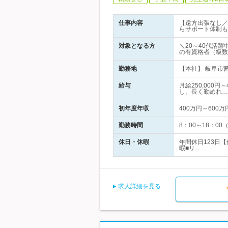
仕事内容
【遠方出張なし／
らサポート体制も
対象となる方
＼20～40代活
の有資格者（級数
勤務地
【本社】 岐阜市茜
給与
月給250,000
し。長く勤めれ…
初年度年収
400万円～600万
勤務時間
8：00～18：0
休日・休暇
年間休日123日
暇■リ…
求人詳細を見る