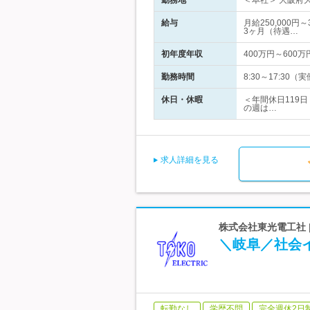
勤務地
＜本社＞ 大阪府
給与
月給250,000
3ヶ月（待遇…
初年度年収
400万円～600万
勤務時間
8:30～17:3
休日・休暇
＜年間休日119
の週は…
求人詳細を見る
株式会社東光電工社 
＼岐阜／社会
転勤なし
学歴不問
完全週休2日