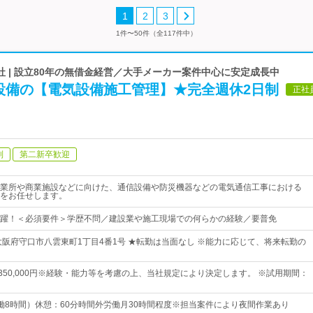
1
2
3
1件〜50件（全117件中）
 | 設立80年の無借金経営／大手メーカー案件中心に安定成長中
設備の【電気設備施工管理】★完全週休2日制
正社
制
第二新卒歓迎
業所や商業施設などに向けた、通信設備や防災機器などの電気通信工事における
をお任せします。
躍！＜必須要件＞学歴不問／建設業や施工現場での何らかの経験／要普免
大阪府守口市八雲東町1丁目4番1号 ★転勤は当面なし ※能力に応じて、将来転勤の
円～350,000円※経験・能力等を考慮の上、当社規定により決定します。 ※試用期間：
0（実働8時間）休憩：60分時間外労働月30時間程度※担当案件により夜間作業あり