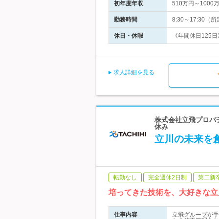
初年度年収
510万円～1000
勤務時間
8:30～17:3
休日・休暇
《年間休日125日
求人詳細を見る
株式会社立飛プロパテ
休み
立川の未来を
転勤なし
完全週休2日制
第二新
培ってきた技術を、大好きな立
仕事内容
立飛グループが手