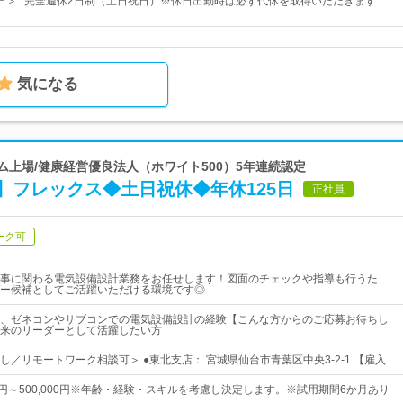
25日＞* 完全週休2日制（土日祝日）※休日出勤時は必ず代休を取得いただきます*
気になる
イム上場/健康経営優良法人（ホワイト500）5年連続認定
】フレックス◆土日祝休◆年休125日
正社員
ーク可
事に関わる電気設備設計業務をお任せします！図面のチェックや指導も行うた
ー候補としてご活躍いただける環境です◎
、ゼネコンやサブコンでの電気設備設計の経験【こんな方からのご応募お待ちし
来のリーダーとして活躍したい方
し／リモートワーク相談可＞ ●東北支店： 宮城県仙台市青葉区中央3-2-1 【雇入…
00円～500,000円※年齢・経験・スキルを考慮し決定します。※試用期間6か月あり