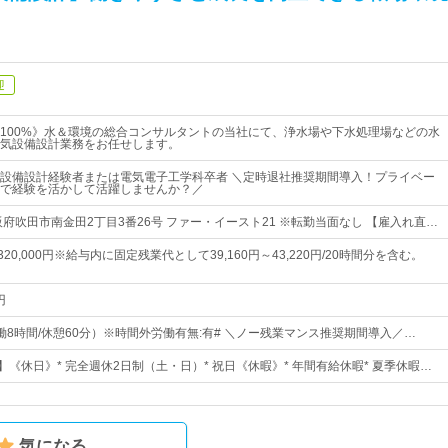
迎
100%》水＆環境の総合コンサルタントの当社にて、浄水場や下水処理場などの水
気設備設計業務をお任せします。
設備設計経験者または電気電子工学科卒者 ＼定時退社推奨期間導入！プライベー
で経験を活かして活躍しませんか？／
阪府吹田市南金田2丁目3番26号 ファー・イースト21 ※転勤当面なし 【雇入れ直…
～320,000円※給与内に固定残業代として39,160円～43,220円/20時間分を含む。
円
5（実働8時間/休憩60分）※時間外労働有無:有# ＼ノー残業マンス推奨期間導入／…
】《休日》* 完全週休2日制（土・日）* 祝日《休暇》* 年間有給休暇* 夏季休暇…
気になる