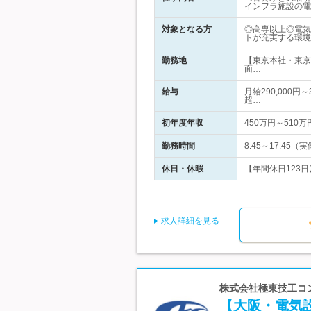
インフラ施設の電
対象となる方
◎高専以上◎電気
トが充実する環境
勤務地
【東京本社・東京
面…
給与
月給290,000円
超…
初年度年収
450万円～510万
勤務時間
8:45～17:4
休日・休暇
【年間休日123日
求人詳細を見る
株式会社極東技工コン
【大阪・電気