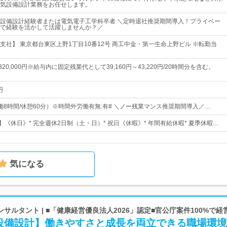
気設備設計業務をお任せします。
設備設計経験者または電気電子工学科卒者 ＼定時退社推奨期間導入！プライベー
で経験を活かして活躍しませんか？／
支社】 東京都台東区上野1丁目10番12号 商工中金・第一生命上野ビル ※転勤当
～320,000円※給与内に固定残業代として39,160円～43,220円/20時間分を含む。
円
5（実働8時間/休憩60分）※時間外労働有無:有# ＼ノー残業マンス推奨期間導入／…
】《休日》* 完全週休2日制（土・日）* 祝日《休暇》* 年間有給休暇* 夏季休暇…
気になる
サルタント | ■「健康経営優良法人2026」認定■官公庁案件100%で
設備設計】働きやすさと成長を両立できる職場環