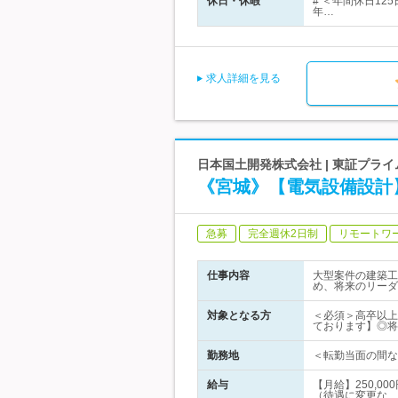
休日・休暇
# ＜年間休日1
年…
求人詳細を見る
日本国土開発株式会社 | 東証プラ
《宮城》【電気設備設計
急募
完全週休2日制
リモートワ
仕事内容
大型案件の建築工
め、将来のリーダ
対象となる方
＜必須＞高卒以上
ております】◎将
勤務地
＜転勤当面の間な
給与
【月給】250,0
（待遇に変更な…