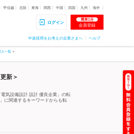
甲信越
北陸
東海
関西
中国
四国
九州
海外
簡単1分
ログイン
会員登録
中途採用をお考えの企業さまへ
ヘルプ
求人一覧
）更新＞
電気設備設計 設計 優良企業」の転
業」に関連するキーワードからも転