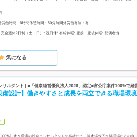
円
:30所定労働時間：8時間休憩時間：60分時間外労働有無：有
日* 完全週休2日制（土・日）* 祝日休* 有給休暇* 産前・産後休暇* 配偶者出…
気になる
サルタント | ■「健康経営優良法人2026」認定■官公庁案件100%で
設備設計】働きやすさと成長を両立できる職場環
迎
100%》水＆環境の総合コンサルタントの当社にて、浄水場や下水処理場などの水