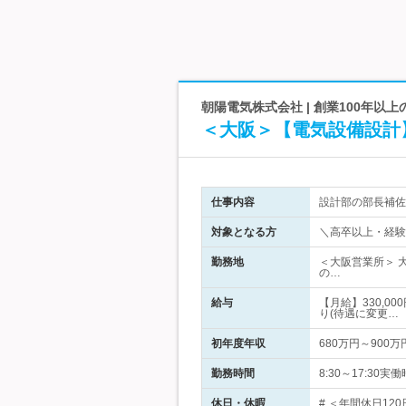
朝陽電気株式会社 | 創業100年以
＜大阪＞【電気設備設計
仕事内容
設計部の部長補佐
対象となる方
＼高卒以上・経験
勤務地
＜大阪営業所＞ 
の…
給与
【月給】330,0
り(待遇に変更…
初年度年収
680万円～900万
勤務時間
8:30～17:3
休日・休暇
# ＜年間休日12