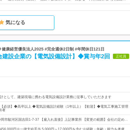
気になる
＃健康経営優良法人2025 #完全週休2日制 #年間休日121日
合建設企業の【電気設備設計】◆賞与年2回
正社員
計として、建築現場に携わる電気設備設計業務に従事していただきます
【必須】◆高卒以上 ◆電気設備設計経験（1年以上）【歓迎】◆電気工事施工管理
有者
静岡市駿河区国吉田1-7-37 【雇入れ直後】上記事業所 【変更の範囲】会社の定め…
円～456,000円※一律支給手当 5,000円～17,000円を含む※経験・年齢・能力を考慮