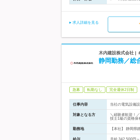
求人詳細を見る
木内建設株式会社 | 
静岡勤務／総
急募
転勤なし
完全週休2日制
仕事内容
当社の電気設備設
対象となる方
＼経験者歓迎！／
技士1級の資格保
勤務地
【本社】 静岡県
給与
月給 342,500