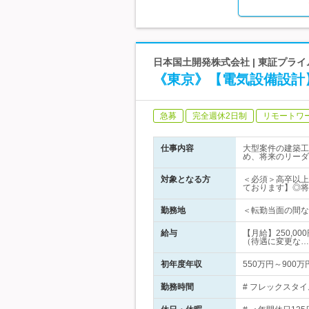
日本国土開発株式会社 | 東証プラ
《東京》【電気設備設計
急募
完全週休2日制
リモートワ
仕事内容
大型案件の建築工
め、将来のリーダ
対象となる方
＜必須＞高卒以上
ております】◎将
勤務地
＜転勤当面の間なし
給与
【月給】250,0
（待遇に変更な…
初年度年収
550万円～900万
勤務時間
# フレックスタイ