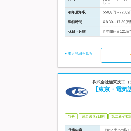
し…
初年度年収
550万円～720万
勤務時間
# 8:30～17
休日・休暇
# 年間休日121
求人詳細を見る
株式会社極東技工コン
【東京・電気
急募
完全週休2日制
第二新卒歓
仕事内容
《官公庁との取引