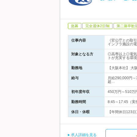
急募
完全週休2日制
第二新卒歓
仕事内容
《官公庁との取引
インフラ施設の電
対象となる方
◎高専以上◎電気
トが充実する環境
勤務地
【大阪本社】 大
給与
月給290,000円
超…
初年度年収
450万円～510万
勤務時間
8:45～17:4
休日・休暇
【年間休日123日
求人詳細を見る