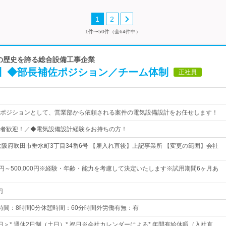
1
2
1件〜50件（全64件中）
上の歴史を誇る総合設備工事企業
】◆部長補佐ポジション／チーム体制
正社員
ポジションとして、営業部から依頼される案件の電気設備設計をお任せします！
者歓迎！／◆電気設備設計経験をお持ちの方！
大阪府吹田市垂水町3丁目34番6号 【雇入れ直後】上記事業所 【変更の範囲】会社
00円～500,000円※経験・年齢・能力を考慮して決定いたします※試用期間6ヶ月あ
円
0実働時間：8時間0分休憩時間：60分時間外労働有無：有
0日＞* 週休2日制（土日）* 祝日※会社カレンダーによる* 年間有給休暇（入社直…