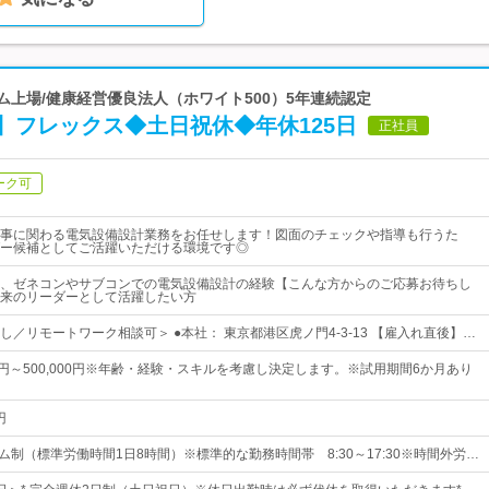
イム上場/健康経営優良法人（ホワイト500）5年連続認定
】フレックス◆土日祝休◆年休125日
正社員
ーク可
事に関わる電気設備設計業務をお任せします！図面のチェックや指導も行うた
ー候補としてご活躍いただける環境です◎
、ゼネコンやサブコンでの電気設備設計の経験【こんな方からのご応募お待ちし
来のリーダーとして活躍したい方
／リモートワーク相談可＞ ●本社： 東京都港区虎ノ門4-3-13 【雇入れ直後】…
00円～500,000円※年齢・経験・スキルを考慮し決定します。※試用期間6か月あり
円
ム制（標準労働時間1日8時間）※標準的な勤務時間帯 8:30～17:30※時間外労…