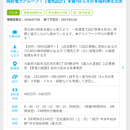
関西電力グループ！【電気設計】★賞与6ヵ月分★福利厚生充実
正社員
業種未経験OK
完全週休2日制
第二新卒歓迎
情報更新日：2026/07/28
終了予定日：
2027/01/18
受注前の技術支援から竣工まで、一気通貫で設計実務を担当し周
囲と協力しながら進めていきます。★デスクワーク中心の業務で
仕事内容
す！
【20代～30代活躍中！】《必須要件》◎設計業務に意欲がある方
◎CADの操作経験がある方 ◎電気工学（主に強電分野）の基礎
対象と
知識を有する方
なる方
大阪府大阪市北区本庄東2丁目9番18号 【雇入れ直後】上記事務
所 【変更の範囲】会社の定める各事業所
勤務地
月給：219,500円～298,400円＋諸手当＋賞与年2回（6ヵ月分実
績）※年齢・スキル・経験などを考慮して決定し…
給与
400万円～540万円
初年度
年収
8：40～17：20（12：00～13：00休憩）（実働7時間40分、1時
勤務
時間
間休憩）※時間外労働有無：…
# 【年間休日124日】* 完全週休2日（土・日）* 祝日* 年末年始休
休日
休暇
暇* 年次有給休暇（最大20…