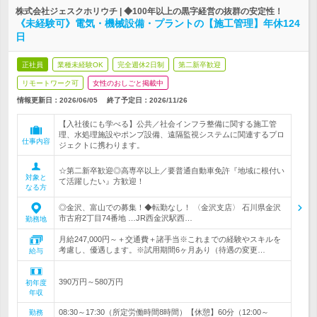
株式会社ジェスクホリウチ | ◆100年以上の黒字経営の抜群の安定性！
《未経験可》電気・機械設備・プラントの【施工管理】年休124
日
正社員
業種未経験OK
完全週休2日制
第二新卒歓迎
リモートワーク可
女性のおしごと掲載中
情報更新日：2026/06/05
終了予定日：
2026/11/26
【入社後にも学べる】公共／社会インフラ整備に関する施工管
理、水処理施設やポンプ設備、遠隔監視システムに関連するプロ
仕事内容
ジェクトに携わります。
☆第二新卒歓迎◎高専卒以上／要普通自動車免許『地域に根付い
対象と
て活躍したい』方歓迎！
なる方
◎金沢、富山での募集！◆転勤なし！ 〈金沢支店〉 石川県金沢
市古府2丁目74番地 …JR西金沢駅西…
勤務地
月給247,000円～＋交通費＋諸手当※これまでの経験やスキルを
考慮し、優遇します。※試用期間6ヶ月あり（待遇の変更…
給与
390万円～580万円
初年度
年収
08:30～17:30（所定労働時間8時間）【休憩】60分（12:00～
勤務