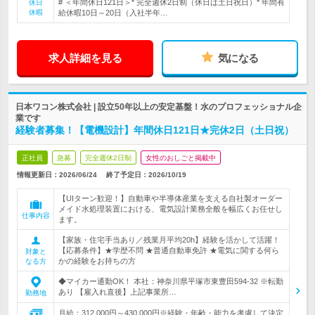
# ＜年間休日121日＞* 完全週休2日制（休日は土日祝日）* 年間有
休日
休暇
給休暇10日～20日（入社半年…
求人詳細を見る
気になる
日本ワコン株式会社 | 設立50年以上の安定基盤！水のプロフェッショナル企
業です
経験者募集！【電機設計】年間休日121日★完休2日（土日祝）
正社員
急募
完全週休2日制
女性のおしごと掲載中
情報更新日：2026/06/24
終了予定日：
2026/10/19
【UIターン歓迎！】自動車や半導体産業を支える自社製オーダー
メイド水処理装置における、電気設計業務全般を幅広くお任せし
仕事内容
ます。
【家族・住宅手当あり／残業月平均20h】経験を活かして活躍！
【応募条件】★学歴不問 ★普通自動車免許 ★電気に関する何ら
対象と
かの経験をお持ちの方
なる方
◆マイカー通勤OK！ 本社：神奈川県平塚市東豊田594-32 ※転勤
あり 【雇入れ直後】上記事業所…
勤務地
月給：312,000円～430,000円※経験・年齢・能力を考慮して決定