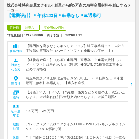
株式会社特殊金属エクセル | 創業から約5万点の精密金属材料を創出するメ
ーカー
【電機設計】＊年休123日＊転勤なし＊車通勤可
正社員
転勤なし
完全週休2日制
情報更新日：2026/08/06
終了予定日：
2026/11/19
【専門性を磨きながらキャリアアップ】埼玉事業所にて、自社加
工設備の電気設計（ハード・ソフト）全般をお任せします
仕事内容
【経験者歓迎！】《必須》◆専門・高専卒以上◆電気設計（ハー
ド・ソフト）経験がある方《歓迎》◆第1種/第2種電気工事士な
対象と
どの有資格者
なる方
埼玉事業所／埼玉県比企郡ときがわ町玉川56 ※転勤なし ※車通
勤可（無料駐車場あり） 【雇入れ直後…
勤務地
【月給】25万円～35万円※経験・能力などを考慮の上、決定いた
します。※残業代は別途全額支給いたします。※試用期間3…
給与
400万円～750万円
初年度
年収
フレックスタイム制コアタイム11:00～15:00 フレキシブルタイム
勤務
時間
8:00～20:00（標準労働…
# 【年間休日123日】* 完全週休2日制（土日休み）* 祝日（一部会
休日