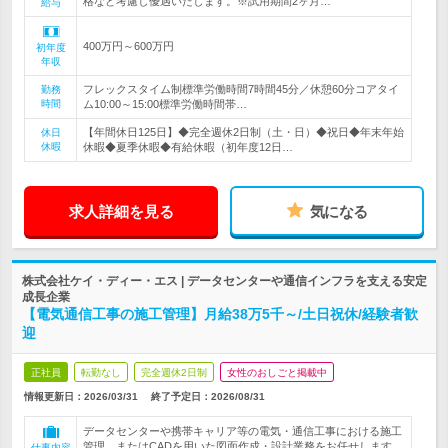
格など考慮し優遇いたします。※試用期間2ヶ月…
給与
400万円～600万円
初年度
年収
フレックスタイム制標準労働時間7時間45分／休憩60分コアタイ
勤務
時間
ム10:00～15:00標準労働時間帯…
【年間休日125日】◆完全週休2日制（土・日）◆祝日◆年末年始
休日
休暇
休暇◆夏季休暇◆有給休暇（初年度12日…
求人詳細を見る
気になる
株式会社ケイ・ディー・エス | データセンターや通信インフラを支える安定
成長企業
【電気通信工事の施工管理】月給38万5千～/土日祝休/経験者歓
迎
正社員
転勤なし
完全週休2日制
女性のおしごと掲載中
情報更新日：2026/03/31
終了予定日：
2026/08/31
データセンターや携帯キャリア等の電気・通信工事における施工
管理、またはCADを用いた図面作成・設計業務をお任せします。
仕事内容