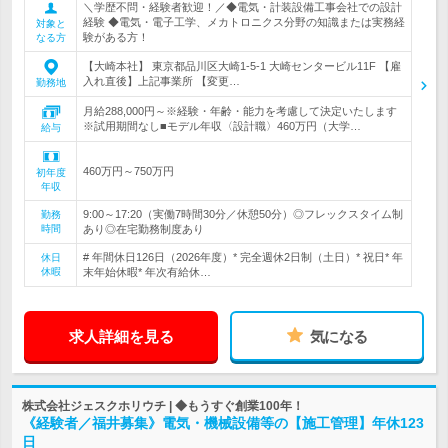
＼学歴不問・経験者歓迎！／◆電気・計装設備工事会社での設計
経験 ◆電気・電子工学、メカトロニクス分野の知識または実務経
対象と
験がある方！
なる方
【大崎本社】 東京都品川区大崎1-5-1 大崎センタービル11F 【雇
入れ直後】上記事業所 【変更…
勤務地
月給288,000円～※経験・年齢・能力を考慮して決定いたします
※試用期間なし■モデル年収〈設計職〉460万円（大学…
給与
460万円～750万円
初年度
年収
9:00～17:20（実働7時間30分／休憩50分）◎フレックスタイム制
勤務
時間
あり◎在宅勤務制度あり
# 年間休日126日（2026年度）* 完全週休2日制（土日）* 祝日* 年
休日
休暇
末年始休暇* 年次有給休…
求人詳細を見る
気になる
株式会社ジェスクホリウチ | ◆もうすぐ創業100年！
《経験者／福井募集》電気・機械設備等の【施工管理】年休123
日