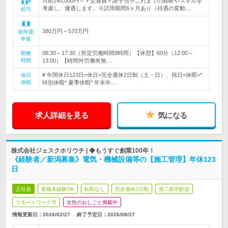
月給240,000円～＋交通費＋諸手当※これまでの経験やスキルを
考慮し、優遇します。※試用期間6ヶ月あり（待遇の変動…
給与
380万円～570万円
初年度
年収
08:30～17:30（所定労働時間8時間）【休憩】60分（12:00～
勤務
時間
13:00）【時間外労働有無…
# 年間休日123日<休日>完全週休2日制（土・日）、祝日<休暇>*
休日
休暇
特別休暇* 夏季休暇* 年末年…
求人詳細を見る
気になる
株式会社ジェスクホリウチ | ◆もうすぐ創業100年！
《経験者／新潟募集》電気・機械設備等の【施工管理】年休123
日
正社員
業種未経験OK
転勤なし
完全週休2日制
第二新卒歓迎
リモートワーク可
女性のおしごと掲載中
情報更新日：2026/02/27
終了予定日：
2026/08/27