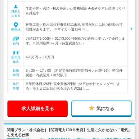
学歴不問＜必須＞PLCを用いた業務経験 ★働きやすい環境づくり
対象と
を推進中！
なる方
佐野工場／栃木県佐野市栄町11番地 ※将来的には国内転勤の可
能性があります。 ※マイカー通勤可 ※…
勤務地
月給22万3,000円～32万3,000円※能力や経験に基づいて優遇しま
す。※試用期間3ヶ月（待遇変更なし）
給与
420万円～650万円
初年度
年収
8：30 ～ 17：00 （所定労働時間7時間45分／休憩45分）時間外
勤務
時間
労働：有残業月30時間以下
# 年間休日126日* 完全週休2日制（休日は会社カレンダーによ
休日
休暇
る）※土日に出勤がある場合も週2日し…
求人詳細を見る
気になる
関電プラント株式会社 | 【関西電力100％出資】生活に欠かせない「電気」
を支える仕事！