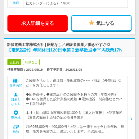
休暇
社カレンダーによる） * 年末…
求人詳細を見る
気になる
新保電機工業株式会社 | 転勤なし／経験者募集／働きやすさ◎
【電気設計】年間休日120日◆第２新卒歓迎◆平均残業17h
正社員
転勤なし
情報更新日：2026/05/19
終了予定日：
2026/11/09
ご経験を活かし、高圧盤・受配電盤のハード設計（外観設計な
ど）をお任せします♪
仕事内容
◆応募条件：◆電気設計のご経験をお持ちの方（年数不問）
◆CADを使用した設計業務の経験 ◆電気機器・制御盤などのハ
対象と
ード設計経験
なる方
本社：岡山県岡山市南区新保1309-3 【雇入れ直後】上記事業所
【変更の範囲】会社の定める各事業所
勤務地
月給265,000円～400,000円└上記には一律手当を含む※年齢、経
験、能力を考慮の上、決定いたします。※試用期…
給与