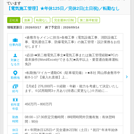
ています
【電気施工管理】★年休125日／完休2日(土日祝)／転勤なし
正社員
急募
転勤なし
完全週休2日制
第二新卒歓迎
情報更新日：2026/03/17
終了予定日：
2026/09/14
<倉敷市をメインに担当>各種工事（電気設備工事、消防設備工
事、電気通信工事、防爆電気工事）の施工管理・設計業務をお任
仕事内容
せします！
<必須>■第二種電気工事士■電気工事または施工管理経験■PCの
基本操作(Word/Excelができる方)■高卒以上・要普通自動車運転
対象と
免許
なる方
<転勤無/マイカー通勤OK（駐車場完備）> ■本社 岡山県倉敷市中
畝8-1-17 【雇入れ直後】上…
勤務地
【月給】276,000円～※経験・年齢・能力を考慮して決定いたし
ます。※試用期間3ヶ月あり(待遇に変更なし)※月給に…
給与
450万円～800万円
初年度
年収
08:00～17:30所定労働時間：8時間時間外労働有無：有休憩時
勤務
時間
間：90分
# < 年間休日125日>* 完全週休2日制（土日）* 祝日* 年末年始休
休日