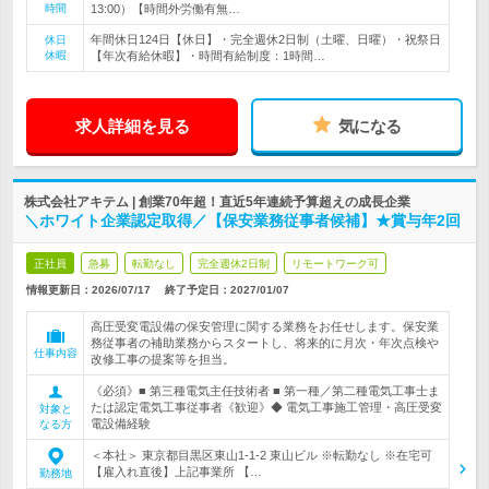
時間
13:00）【時間外労働有無…
年間休日124日【休日】・完全週休2日制（土曜、日曜）・祝祭日
休日
休暇
【年次有給休暇】・時間有給制度：1時間…
求人詳細を見る
気になる
株式会社アキテム | 創業70年超！直近5年連続予算超えの成長企業
＼ホワイト企業認定取得／【保安業務従事者候補】★賞与年2回
正社員
急募
転勤なし
完全週休2日制
リモートワーク可
情報更新日：2026/07/17
終了予定日：
2027/01/07
高圧受変電設備の保安管理に関する業務をお任せします。保安業
務従事者の補助業務からスタートし、将来的に月次・年次点検や
仕事内容
改修工事の提案等を担当。
《必須》■ 第三種電気主任技術者 ■ 第一種／第二種電気工事士ま
たは認定電気工事従事者《歓迎》◆ 電気工事施工管理・高圧受変
対象と
電設備経験
なる方
＜本社＞ 東京都目黒区東山1-1-2 東山ビル ※転勤なし ※在宅可
【雇入れ直後】上記事業所 【…
勤務地