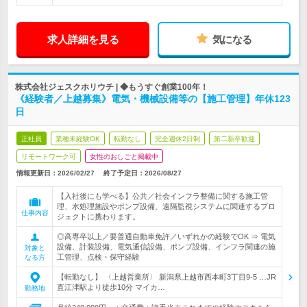
求人詳細を見る
気になる
株式会社ジェスクホリウチ | ◆もうすぐ創業100年！
《経験者／上越募集》電気・機械設備等の【施工管理】年休123
日
正社員
業種未経験OK
転勤なし
完全週休2日制
第二新卒歓迎
リモートワーク可
女性のおしごと掲載中
情報更新日：2026/02/27
終了予定日：
2026/08/27
【入社後にも学べる】公共／社会インフラ整備に関する施工管
理、水処理施設やポンプ設備、遠隔監視システムに関連するプロ
仕事内容
ジェクトに携わります。
◎高専卒以上／要普通自動車免許／いずれかの経験でOK ⇒ 電気
設備、計装設備、電気通信設備、ポンプ設備、インフラ関連の施
対象と
工管理、点検・保守経験
なる方
【転勤なし】 〈上越営業所〉 新潟県上越市西本町3丁目9-5 …JR
直江津駅より徒歩10分 マイカ…
勤務地