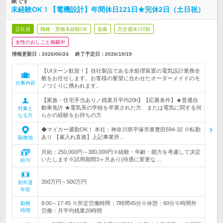
業です
未経験OK！【電機設計】年間休日121日★完休2日（土日祝）
正社員
職種・業種未経験OK
急募
完全週休2日制
女性のおしごと掲載中
情報更新日：2026/06/24
終了予定日：
2026/10/19
【UIターン歓迎！】自社製品である水処理装置の電気設計業務全
般をお任せします。お客様の要望に合わせたオーダーメイドのモ
仕事内容
ノづくりに携われます。
【家族・住宅手当あり／残業月平均20h】【応募条件】★普通自
動車免許 ★電気系の学校を卒業された方、または電気に関する何
対象と
らかの経験をお持ちの方
なる方
◆マイカー通勤OK！ 本社：神奈川県平塚市東豊田594-32 ※転勤
あり 【雇入れ直後】上記事業所…
勤務地
月給：250,000円～380,000円※経験・年齢・能力を考慮して決定
いたします※試用期間3ヶ月あり(待遇に変更な…
給与
350万円～500万円
初年度
年収
9:00～17:45 ※所定労働時間：7時間45分※休憩：60分※時間外
勤務
時間
労働：月平均残業20時間