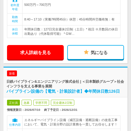
500万円～700万円
初年度
年収
勤務
8:40～17:10（実働7時間45分）休憩：45分時間外労働有無：有
時間
年間休日数：127日完全週休2日制（土日）* 祝日 ※月数回の休日
休日
休暇
出勤あり（代休取得可能） * GW…
求人詳細を見る
気になる
新着
日鉄パイプライン&エンジニアリング株式会社 | ＜日本製鉄グループ＞社会
インフラを支える事業を展開
パイプライン設備の【電気・計装設計者】◆年間休日数126日
正社員
急募
学歴不問
完全週休2日制
情報更新日：2026/07/10
終了予定日：
2026/12/31
エネルギーパイプライン設備（減圧設備・遮断設備）の改造工事
において、電気・計装分野の設計業務を一貫してお任せします！
仕事内容