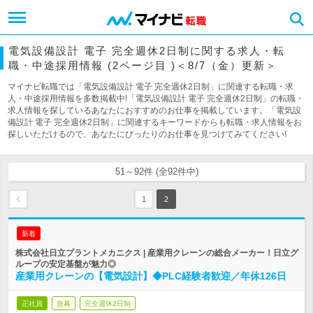
電気設備設計 電子 完全週休2日制に関する求人・転
職・中途採用情報 (2ページ目 )＜8/7（金）更新＞
マイナビ転職では「電気設備設計 電子 完全週休2日制」に関連する転職・求
人・中途採用情報を多数掲載中!「電気設備設計 電子 完全週休2日制」の転職・
求人情報を探しているあなたにおすすめのお仕事を掲載しています。「電気設
備設計 電子 完全週休2日制」に関連するキーワードからも転職・求人情報をお
探しいただけるので、あなたにぴったりのお仕事を見つけてみてください!
51～92件 (全92件中)
1
2
新着
株式会社日立プラントメカニクス | 産業用クレーンの総合メーカー！日立グ
ループの安定基盤が魅力◎
産業用クレーンの【電気設計】◆PLC経験者歓迎／年休126日
正社員
急募
完全週休2日制