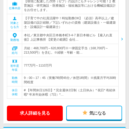
【環境に配慮したZEB（ゼブ）の設計にもチャレンジ可能！】教
育施設・研究施設・医療施設・福祉施設等における機械設備設計
仕事内容
をお任せします。
【子育て中の社員活躍中！時短勤務OK】《必須》高卒以上／建
築設備の設計経験／下記いずれかの資格（建築設備士・一級建築
対象と
士・設備設計一級建築士）
なる方
本社／東京都中央区日本橋本町3-4-7 新日本橋ビル 【雇入れ直
後】上記事務所 【変更の範囲】会社…
勤務地
月給：468,700円～620,800円※一律固定手当（168,700円～
213,500円）を含む。※経験・年齢・能…
給与
777万円～1110万円
初年度
年収
9：00～17：45（実働7時間45分／休憩1時間）※残業月平均30時
勤務
時間
間程度
# 【年間休日126日】* 完全週休2日制（土日休み）* 祝日* 有給休
休日
休暇
暇* 年末年始休暇（7日）*…
求人詳細を見る
気になる