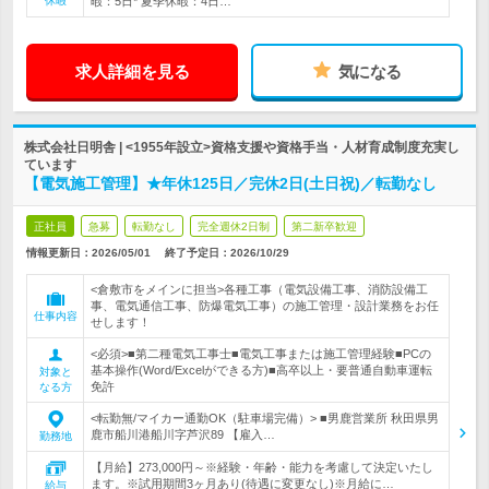
休暇
暇：5日* 夏季休暇：4日…
求人詳細を見る
気になる
株式会社日明舎 | <1955年設立>資格支援や資格手当・人材育成制度充実し
ています
【電気施工管理】★年休125日／完休2日(土日祝)／転勤なし
正社員
急募
転勤なし
完全週休2日制
第二新卒歓迎
情報更新日：2026/05/01
終了予定日：
2026/10/29
<倉敷市をメインに担当>各種工事（電気設備工事、消防設備工
事、電気通信工事、防爆電気工事）の施工管理・設計業務をお任
仕事内容
せします！
<必須>■第二種電気工事士■電気工事または施工管理経験■PCの
基本操作(Word/Excelができる方)■高卒以上・要普通自動車運転
対象と
免許
なる方
<転勤無/マイカー通勤OK（駐車場完備）> ■男鹿営業所 秋田県男
鹿市船川港船川字芦沢89 【雇入…
勤務地
【月給】273,000円～※経験・年齢・能力を考慮して決定いたし
ます。※試用期間3ヶ月あり(待遇に変更なし)※月給に…
給与