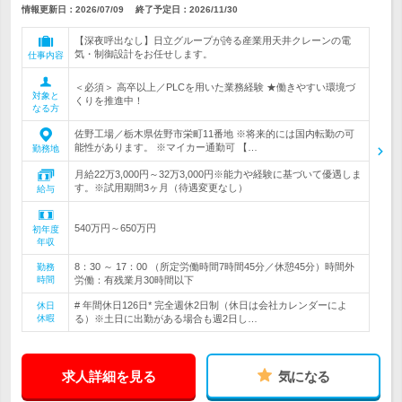
情報更新日：2026/07/09
終了予定日：
2026/11/30
【深夜呼出なし】日立グループが誇る産業用天井クレーンの電
気・制御設計をお任せします。
仕事内容
＜必須＞ 高卒以上／PLCを用いた業務経験 ★働きやすい環境づ
対象と
くりを推進中！
なる方
佐野工場／栃木県佐野市栄町11番地 ※将来的には国内転勤の可
能性があります。 ※マイカー通勤可 【…
勤務地
月給22万3,000円～32万3,000円※能力や経験に基づいて優遇しま
す。※試用期間3ヶ月（待遇変更なし）
給与
540万円～650万円
初年度
年収
8：30 ～ 17：00 （所定労働時間7時間45分／休憩45分）時間外
勤務
時間
労働：有残業月30時間以下
# 年間休日126日* 完全週休2日制（休日は会社カレンダーによ
休日
休暇
る）※土日に出勤がある場合も週2日し…
求人詳細を見る
気になる