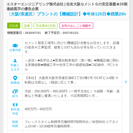
エスオーエンジニアリング株式会社 | 住友大阪セメントＧの安定基盤★26期
連続黒字の優良企業
〈大阪/浪速区〉プラントの【機械設計】◆年休125日◆残業20h
正社員
急募
完全週休2日制
女性のおしごと掲載中
情報更新日：2026/07/31
終了予定日：
2027/01/21
セメント製造工場等に向けた機械設計全般をお任せします。設備
の改良や工事監理、顧客との打ち合わせ等を担っていただきま
仕事内容
す。
＜必須＞■高卒以上■普通自動車免許（第一種）■機械設備に関わ
る実務経験■機械工学や化学工学の基礎知識■CAD操作、PCスキ
対象と
ル
なる方
【本社】 大阪府大阪市浪速区湊町1丁目4番1号 OCATビル6階 ※
転勤は当面なし（相談に応じて東…
勤務地
月給：250,000円～365,000円（一律手当含む）※経験・年齢・資
格など考慮し優遇いたします。※試用期間2ヶ月…
給与
400万円～600万円
初年度
年収
フレックスタイム制標準労働時間7時間45分／休憩60分コアタイ
勤務
時間
ム10:00～15:00標準労働時間帯…