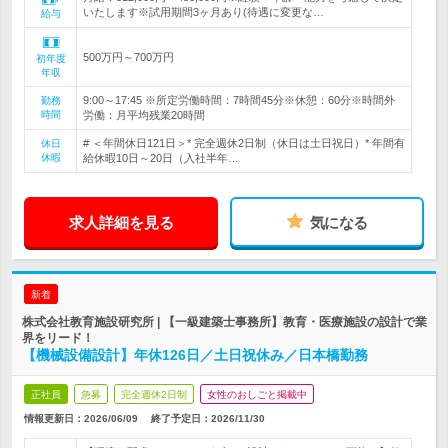
いたします※試用期間3ヶ月あり(待遇に変更な…
給与
500万円～700万円
初年度
年収
9:00～17:45 ※所定労働時間：7時間45分※休憩：60分※時間外
勤務
時間
労働：月平均残業20時間
# ＜年間休日121日＞* 完全週休2日制（休日は土日祝日）* 年間有
休日
休暇
給休暇10日～20日（入社半年…
求人詳細を見る
気になる
新着
株式会社教育施設研究所 | 【一級建築士事務所】教育・医療施設の設計で業
界をリード！
【機械設備設計】年休126日／土日祝休み／日本橋勤務
正社員
急募
完全週休2日制
女性のおしごと掲載中
情報更新日：2026/06/09
終了予定日：
2026/11/30