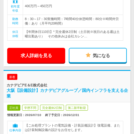
400万円～450万円
初年度
年収
8：30～17：30実働時間：7時間40分休憩時間：80分※時間外労
勤務
時間
働：あり（月平均20時間）
【年間休日110日】* 完全週休2日制（土日祝※祝日のある週は土
休日
休暇
曜出勤あり） その他休みは会社カレン…
求人詳細を見る
気になる
新着
カナデビアE＆E株式会社
大阪【設備設計】カナデビアグループ／国内インフラを支える企
業
正社員
学歴不問
完全週休2日制
第二新卒歓迎
情報更新日：2026/07/10
終了予定日：
2026/12/31
【ごみ処理プラントの電気設備・計装設備設計】強電設備、また
は計装制御設備の設計をお任せします。
仕事内容