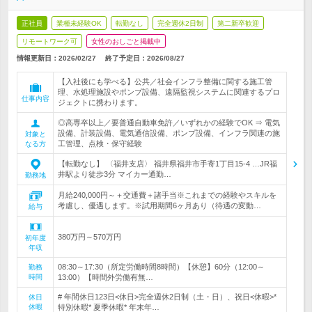
正社員
業種未経験OK
転勤なし
完全週休2日制
第二新卒歓迎
リモートワーク可
女性のおしごと掲載中
情報更新日：2026/02/27
終了予定日：
2026/08/27
【入社後にも学べる】公共／社会インフラ整備に関する施工管
理、水処理施設やポンプ設備、遠隔監視システムに関連するプロ
仕事内容
ジェクトに携わります。
◎高専卒以上／要普通自動車免許／いずれかの経験でOK ⇒ 電気
設備、計装設備、電気通信設備、ポンプ設備、インフラ関連の施
対象と
工管理、点検・保守経験
なる方
【転勤なし】 〈福井支店〉 福井県福井市手寄1丁目15-4 …JR福
井駅より徒歩3分 マイカー通勤…
勤務地
月給240,000円～＋交通費＋諸手当※これまでの経験やスキルを
考慮し、優遇します。※試用期間6ヶ月あり（待遇の変動…
給与
380万円～570万円
初年度
年収
08:30～17:30（所定労働時間8時間）【休憩】60分（12:00～
勤務
時間
13:00）【時間外労働有無…
# 年間休日123日<休日>完全週休2日制（土・日）、祝日<休暇>*
休日
休暇
特別休暇* 夏季休暇* 年末年…