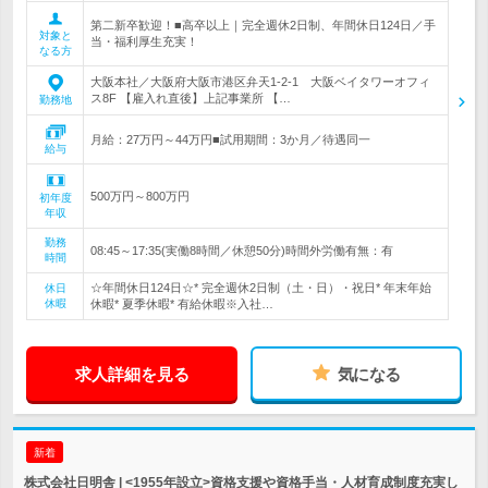
第二新卒歓迎！■高卒以上｜完全週休2日制、年間休日124日／手
対象と
当・福利厚生充実！
なる方
大阪本社／大阪府大阪市港区弁天1-2-1 大阪ベイタワーオフィ
ス8F 【雇入れ直後】上記事業所 【…
勤務地
月給：27万円～44万円■試用期間：3か月／待遇同一
給与
500万円～800万円
初年度
年収
勤務
08:45～17:35(実働8時間／休憩50分)時間外労働有無：有
時間
☆年間休日124日☆* 完全週休2日制（土・日）・祝日* 年末年始
休日
休暇
休暇* 夏季休暇* 有給休暇※入社…
求人詳細を見る
気になる
新着
株式会社日明舎 | <1955年設立>資格支援や資格手当・人材育成制度充実し