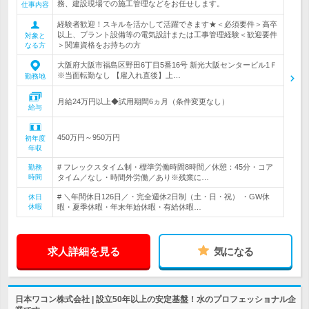
務、建設現場での施工管理などをお任せします。
仕事内容
経験者歓迎！スキルを活かして活躍できます★＜必須要件＞高卒
以上、プラント設備等の電気設計または工事管理経験＜歓迎要件
対象と
＞関連資格をお持ちの方
なる方
大阪府大阪市福島区野田6丁目5番16号 新光大阪センタービル1Ｆ
※当面転勤なし 【雇入れ直後】上…
勤務地
月給24万円以上◆試用期間6ヵ月（条件変更なし）
給与
450万円～950万円
初年度
年収
# フレックスタイム制・標準労働時間8時間／休憩：45分・コア
勤務
時間
タイム／なし・時間外労働／あり※残業に…
# ＼年間休日126日／・完全週休2日制（土・日・祝） ・GW休
休日
休暇
暇・夏季休暇・年末年始休暇・有給休暇…
求人詳細を見る
気になる
日本ワコン株式会社 | 設立50年以上の安定基盤！水のプロフェッショナル企