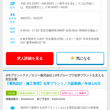
月給:333,100円～468,600円（一律手当を含む）※上記月給に
は、固定残業代として48,400円～66,80…
給与
488万円～750万円
初年度
年収
勤務
# 08:30～17:30* 所定労働時間:8時間* 休憩:60分* 時間外労働あり
時間
# ★年間休日:118日* 完全週休2日制（土日）* 祝日* 年末年始休暇
休日
休暇
5日* 夏季休暇3日* 有…
求人詳細を見る
気になる
JFEプラントテクノロジー株式会社 | JFEグループで化学プラントを支える
安定企業
【電気設計・施工管理】化学プラント／大阪勤務／年休126日
正社員
業種未経験OK
完全週休2日制
女性のおしごと掲載中
情報更新日：2026/06/18
終了予定日：
2026/10/26
国内外で展開する化学プラントにおける電気設備の設計や積算業