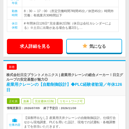
年収
8：30 ～ 17：00 （所定労働時間7時間45分／休憩45分）時間外
勤務
時間
労働：有残業月30時間以下
# 年間休日126日* 完全週休2日制（休日は会社カレンダーによ
休日
休暇
る）※土日に出勤がある場合も週2日し…
求人詳細を見る
気になる
新着
株式会社日立プラントメカニクス | 産業用クレーンの総合メーカー！日立グ
ループの安定基盤が魅力◎
産業用クレーンの【自動制御設計】◆PLC経験者歓迎／年休126
日
正社員
急募
完全週休2日制
リモートワーク可
情報更新日：2026/07/09
終了予定日：
2026/11/30
【深夜呼出なし】産業用天井クレーンの自動制御設計。仕様打合
せから現地調査、PLCを用いた設計、現地での試運転・各種調整
仕事内容
までを担当いただきます。