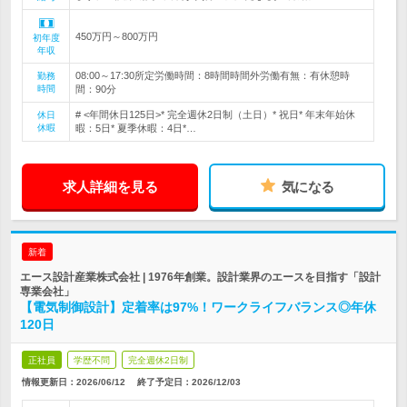
450万円～800万円
初年度
年収
08:00～17:30所定労働時間：8時間時間外労働有無：有休憩時
勤務
時間
間：90分
# <年間休日125日>* 完全週休2日制（土日）* 祝日* 年末年始休
休日
休暇
暇：5日* 夏季休暇：4日*…
求人詳細を見る
気になる
新着
エース設計産業株式会社 | 1976年創業。設計業界のエースを目指す「設計
専業会社」
【電気制御設計】定着率は97%！ワークライフバランス◎年休
120日
正社員
学歴不問
完全週休2日制
情報更新日：2026/06/12
終了予定日：
2026/12/03