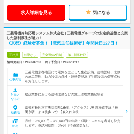
求人詳細を見る
気になる
三菱電機冷熱応用システム株式会社 | 三菱電機グループの安定的基盤と充実
した福利厚生が魅力！
《京都》経験者募集！【電気主任技術者】年間休日127日！
正社員
転勤なし
完全週休2日制
第二新卒歓迎
情報更新日：2026/07/06
終了予定日：
2026/12/17
三菱電機京都地区にて電気を主とした生産設備、建物営繕、改修
の施工管理、動力設備の点検・運転管理及び生産設備の保守点検
仕事内容
をお任せします。
建設業界における建物改修などの施工管理業務経験者
対象と
なる方
京都府長岡京市馬場図所1番地 《アクセス》JR 東海道本線「長
岡京駅」より徒歩12分 【雇入れ直後…
勤務地
月給：250,000円～350,000円※年齢・経験・スキルを考慮し決定
します。※試用期間：3か月（待遇変更なし）
給与