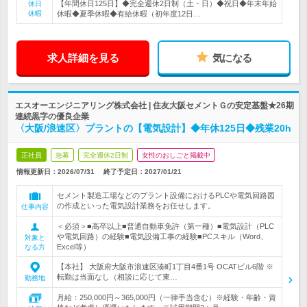
【年間休日125日】◆完全週休2日制（土・日）◆祝日◆年末年始
休日
休暇
休暇◆夏季休暇◆有給休暇（初年度12日…
求人詳細を見る
気になる
エスオーエンジニアリング株式会社 | 住友大阪セメントＧの安定基盤★26期
連続黒字の優良企業
〈大阪/浪速区〉プラントの【電気設計】◆年休125日◆残業20h
正社員
急募
完全週休2日制
女性のおしごと掲載中
情報更新日：2026/07/31
終了予定日：
2027/01/21
セメント製造工場などのプラント設備におけるPLCや電気回路図
の作成といった電気設計業務をお任せします。
仕事内容
＜必須＞■高卒以上■普通自動車免許（第一種）■電気設計（PLC
や電気回路）の経験■電気設備工事の経験■PCスキル（Word、
対象と
Excel等）
なる方
【本社】 大阪府大阪市浪速区湊町1丁目4番1号 OCATビル6階 ※
転勤は当面なし（相談に応じて東…
勤務地
月給：250,000円～365,000円（一律手当含む）※経験・年齢・資