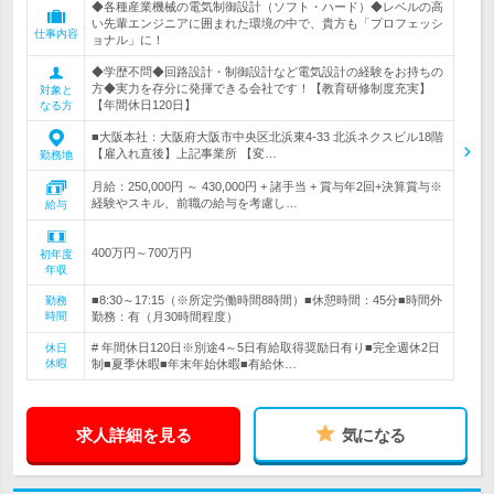
◆各種産業機械の電気制御設計（ソフト・ハード）◆レベルの高
い先輩エンジニアに囲まれた環境の中で、貴方も「プロフェッシ
仕事内容
ョナル」に！
◆学歴不問◆回路設計・制御設計など電気設計の経験をお持ちの
方◆実力を存分に発揮できる会社です！【教育研修制度充実】
対象と
【年間休日120日】
なる方
■大阪本社：大阪府大阪市中央区北浜東4-33 北浜ネクスビル18階
【雇入れ直後】上記事業所 【変…
勤務地
月給：250,000円 ～ 430,000円 + 諸手当 + 賞与年2回+決算賞与※
経験やスキル、前職の給与を考慮し…
給与
400万円～700万円
初年度
年収
■8:30～17:15（※所定労働時間8時間）■休憩時間：45分■時間外
勤務
時間
勤務：有（月30時間程度）
# 年間休日120日※別途4～5日有給取得奨励日有り■完全週休2日
休日
休暇
制■夏季休暇■年末年始休暇■有給休…
求人詳細を見る
気になる