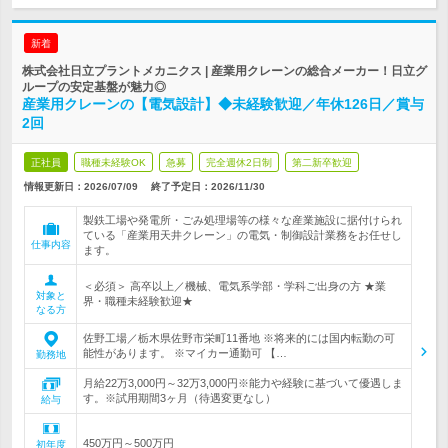
新着
株式会社日立プラントメカニクス | 産業用クレーンの総合メーカー！日立グ
ループの安定基盤が魅力◎
産業用クレーンの【電気設計】◆未経験歓迎／年休126日／賞与
2回
正社員
職種未経験OK
急募
完全週休2日制
第二新卒歓迎
情報更新日：2026/07/09
終了予定日：
2026/11/30
製鉄工場や発電所・ごみ処理場等の様々な産業施設に据付けられ
ている「産業用天井クレーン」の電気・制御設計業務をお任せし
仕事内容
ます。
＜必須＞ 高卒以上／機械、電気系学部・学科ご出身の方 ★業
対象と
界・職種未経験歓迎★
なる方
佐野工場／栃木県佐野市栄町11番地 ※将来的には国内転勤の可
能性があります。 ※マイカー通勤可 【…
勤務地
月給22万3,000円～32万3,000円※能力や経験に基づいて優遇しま
す。※試用期間3ヶ月（待遇変更なし）
給与
450万円～500万円
初年度