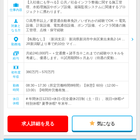
【入社後にも学べる】公共／社会インフラ整備に関する施工管
理、水処理施設やポンプ設備、遠隔監視システムに関連するプロ
仕事内容
ジェクトに携わります。
◎高専卒以上／要普通自動車免許／いずれかの経験でOK ⇒ 電気
設備、計装設備、電気通信設備、ポンプ設備、インフラ関連の施
対象と
工管理、点検・保守経験
なる方
【転勤なし】 〈新潟支店〉 新潟県新潟市中央区東出来島2-14 …
JR新潟駅より車で約10分 マイ…
勤務地
月給240,000円～＋交通費＋諸手当※これまでの経験やスキルを
考慮し、優遇します。※試用期間6ヶ月あり（待遇の変動…
給与
380万円～570万円
初年度
年収
08:30～17:30（所定労働時間8時間）【休憩】60分（12:00～
勤務
時間
13:00）【時間外労働有無…
# 年間休日123日<休日>完全週休2日制（土・日）、祝日<休暇>*
休日
休暇
特別休暇* 夏季休暇* 年末年…
求人詳細を見る
気になる