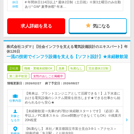
# 年間休日114日以上* 週休2日制（土日祝）※第3土曜日のみ出勤
休日
休暇
あり* GW* 夏季休暇* 年末…
求人詳細を見る
気になる
株式会社コダマ | 【社会インフラを支える電気設備設計のエキスパート】年
休126日
一流の技術でインフラ設備を支える【ソフト設計】★未経験歓迎
正社員
職種・業種未経験OK
急募
転勤なし
完全週休2日制
第二新卒歓迎
女性のおしごと掲載中
情報更新日：2026/02/27
終了予定日：
2026/08/27
【将来は、プラントエンジニアとして活躍できる！】上下水道に
おける電気設備のシステム開発を担当します★できる仕事から始
仕事内容
められるから安心★
【未経験歓迎⇒先輩の約7割が未経験スタートです】《必須》高
卒以上／PC基本スキル（Excel関数ができなくてもOK）※残業月
対象と
20h程度
なる方
【転勤なし】 本社／東京都国立市富士見台3-8-1 ＜アクセス＞
JR南武線「矢川駅」より徒歩9分…
勤務地