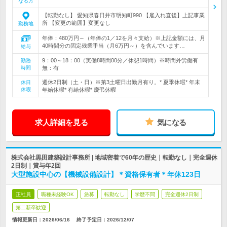
なる方
【転勤なし】 愛知県春日井市明知町990 【雇入れ直後】上記事業
所 【変更の範囲】変更なし
勤務地
年俸：480万円～（年俸の1／12を月々支給）※上記金額には、月
40時間分の固定残業手当（月6万円～）を含んでいます…
給与
9：00～18：00（実働8時間00分／休憩1時間）※時間外労働有
勤務
時間
無：有
週休2日制（土・日）※第3土曜日出勤月有り。* 夏季休暇* 年末
休日
休暇
年始休暇* 有給休暇* 慶弔休暇
求人詳細を見る
気になる
株式会社黒田建築設計事務所 | 地域密着で60年の歴史｜転勤なし｜完全週休
2日制｜賞与年2回
大型施設中心の【機械設備設計】＊資格保有者＊年休123日
正社員
職種未経験OK
急募
転勤なし
学歴不問
完全週休2日制
第二新卒歓迎
情報更新日：2026/06/16
終了予定日：
2026/12/07