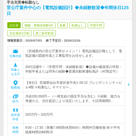
手当充実◆転勤なし
官公庁案件中心の【電気設備設計】◆未経験歓迎◆年間休日125
日
正社員
職種・業種未経験OK
急募
転勤なし
学歴不問
完全週休2日制
第二新卒歓迎
情報更新日：2026/07/03
終了予定日：
2026/12/24
《宮城県内の官公庁案件がメイン！》電気設備設計職として、電
気設備の図面作成と工事監理をお任せします。
仕事内容
20代活躍中！《学歴不問・未経験歓迎》◆設備や建築系の学部・
対象と
学校卒者または同等の経験◆普通自動車運転免許（AT限定可）
なる方
【本社】 宮城県仙台市泉区泉中央1-28-22 プレジデントシティビ
ル4階 ※転勤なし ※マイカー…
勤務地
月給200,000円～（一律支給の固定手当を含む）※経験、能力を
考慮の上、当社規定により決定いたします。※試用期間6…
給与
320万円～320万円
初年度
年収
9:00～17:30（実働7.5時間/休憩60分）時間外労働有無:有※平均
勤務
時間
残業時間20時間/月