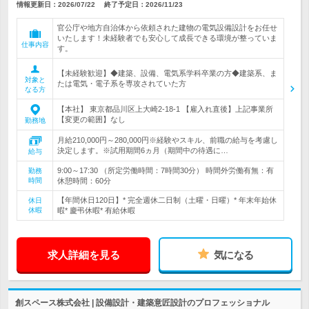
情報更新日：2026/07/22
終了予定日：
2026/11/23
官公庁や地方自治体から依頼された建物の電気設備設計をお任せ
いたします！未経験者でも安心して成長できる環境が整っていま
仕事内容
す。
【未経験歓迎】◆建築、設備、電気系学科卒業の方◆建築系、ま
対象と
たは電気・電子系を専攻されていた方
なる方
【本社】 東京都品川区上大崎2-18-1 【雇入れ直後】上記事業所
【変更の範囲】なし
勤務地
月給210,000円～280,000円※経験やスキル、前職の給与を考慮し
決定します。※試用期間6ヵ月（期間中の待遇に…
給与
9:00～17:30 （所定労働時間：7時間30分） 時間外労働有無：有
勤務
時間
休憩時間：60分
【年間休日120日】* 完全週休二日制（土曜・日曜）* 年末年始休
休日
休暇
暇* 慶弔休暇* 有給休暇
求人詳細を見る
気になる
創スペース株式会社 | 設備設計・建築意匠設計のプロフェッショナル