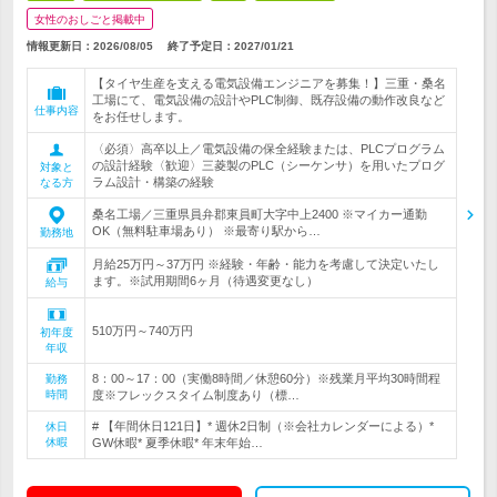
女性のおしごと掲載中
情報更新日：2026/08/05
終了予定日：
2027/01/21
【タイヤ生産を支える電気設備エンジニアを募集！】三重・桑名
工場にて、電気設備の設計やPLC制御、既存設備の動作改良など
仕事内容
をお任せします。
〈必須〉高卒以上／電気設備の保全経験または、PLCプログラム
の設計経験〈歓迎〉三菱製のPLC（シーケンサ）を用いたプログ
対象と
ラム設計・構築の経験
なる方
桑名工場／三重県員弁郡東員町大字中上2400 ※マイカー通勤
OK（無料駐車場あり） ※最寄り駅から…
勤務地
月給25万円～37万円 ※経験・年齢・能力を考慮して決定いたし
ます。※試用期間6ヶ月（待遇変更なし）
給与
510万円～740万円
初年度
年収
8：00～17：00（実働8時間／休憩60分）※残業月平均30時間程
勤務
時間
度※フレックスタイム制度あり（標…
# 【年間休日121日】* 週休2日制（※会社カレンダーによる）*
休日
休暇
GW休暇* 夏季休暇* 年末年始…