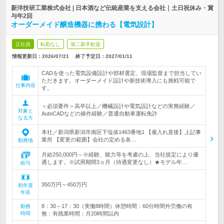
新洋技研工業株式会社 | 日本酒など伝統産業を支える会社｜土日祝休み・賞
与年2回
オーダーメイド醸造機器に携わる【電気設計】
正社員
転勤なし
第二新卒歓迎
情報更新日：2026/07/21
終了予定日：
2027/01/11
CADを使った電気設備設計や部材選定、現場監督まで担当してい
ただきます。オーダーメイド設計や新技術導入にも挑戦可能で
仕事内容
す。
＜必須要件＞高卒以上／機械設計や電気設計などの実務経験／
対象と
AutoCADなどの操作経験／普通自動車運転免許
なる方
本社／新潟県新潟市南区下塩俵1463番地1 【雇入れ直後】上記事
業所 【変更の範囲】会社の定める各…
勤務地
月給250,000円～※経験、能力等を考慮の上、当社規定により優
遇します。※試用期間3ヵ月（待遇変更なし）★モデル年…
給与
350万円～450万円
初年度
年収
8：30～17：30（実働8時間）休憩時間：60分時間外労働の有
勤務
時間
無：有残業時間：月20時間以内