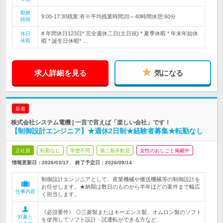
勤務
9:00-17:30残業:有※平均残業時間20～40時間休憩:60分
時間
# 年間休日123日* 完全週休二日(土日祝) * 夏季休暇 * 年末年始休
休日
休暇
暇 * 誕生日休暇* …
求人詳細を見る
気になる
新着
株式会社システム電機 | 一言で言えば「楽しい会社」です！
【制御設計エンジニア】★週休2日制★経験者募集★転勤なし
正社員
転勤なし
学歴不問
第二新卒歓迎
女性のおしごと掲載中
情報更新日：2026/03/17
終了予定日：
2026/09/14
制御設計エンジニアとして、産業機械や搬送機械等の制御設計を
お任せします。★納期は数日のものから半年ほどの案件まで幅広
仕事内容
く担当します。
《必須要件》 ◎三菱製またはキーエンス製、オムロン製のソフト
対象と
を使用してソフト設計・試運転ができる方など