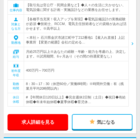
【取引先は官公庁・民間企業など】◆人々の生活に欠かせない、
電気設備に関する計画・実施設計などの業務をお任せします。
仕事内容
【各種手当充実！収入アップを実現】◆電気設備設計の実務経験
が必須 ◆技術士、RCCM、電気主任技術者などの資格があれば活
対象と
かせます。※高卒以上
なる方
＜本社＞ 石川県金沢市諸江町中丁212番地1 【雇入れ直後】上記
事業所 【変更の範囲】会社の定める…
勤務地
月給25万円以上※あなたの経験・年齢・能力を考慮の上、決定し
ます。※試用期間、6ヶ月あり（その間の待遇変更なし）
給与
400万円～700万円
初年度
年収
8：30～17：30（休憩60分／実働8時間）※時間外労働：有（残
勤務
時間
業月平均20時間以内）
# 【年間休日120日以上】◆完全週休2日制（土日）◆祝日◆有給
休日
休暇
休暇◆年末年始休暇◆夏季休暇◆育児休…
求人詳細を見る
気になる