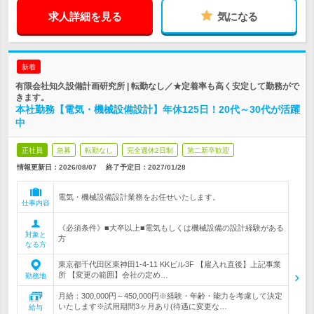
求人詳細を見る
気になる
新着
有限会社知久設備計画研究所 | 転勤なし／★定着率も高く安定して勤務がで
きます。
本社勤務【電気・機械設備設計】年休125日！20代～30代が活躍
中
正社員
急募
転勤なし
完全週休2日制
第二新卒歓迎
情報更新日：2026/08/07
終了予定日：
2027/01/28
電気・機械設備設計業務をお任せいたします。
仕事内容
《必須条件》■大卒以上■電気もしくは機械設備の設計経験がある
対象と
方
なる方
東京都千代田区東神田1-4-11 KKビル3F 【雇入れ直後】上記事業
所 【変更の範囲】会社の定め…
勤務地
月給：300,000円～450,000円※経験・年齢・能力を考慮して決定
いたします※試用期間3ヶ月あり(待遇に変更な…
給与