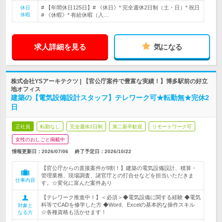
# 【年間休日125日】# 《休日》* 完全週休2日制（土・日）* 祝日
休日
休暇
# 《休暇》* 有給休暇（入…
求人詳細を見る
気になる
株式会社YSアーキテクツ | 【官公庁案件で豊富な実績！】博多駅前の好立
地オフィス
建築の【電気設備設計スタッフ】テレワーク可★転勤無★完休2
日
正社員
転勤なし
完全週休2日制
第二新卒歓迎
リモートワーク可
女性のおしごと掲載中
情報更新日：2026/07/06
終了予定日：
2026/10/22
【官公庁からの直接案件が9割！】建築の電気設備設計、積算・
管理業務、現場調査、諸官庁との打合せなどを担当いただきま
仕事内容
す。☆変化に富んだ案件あり
【テレワーク推進中！】＜必須＞◆電気設備に関する経験 ◆電気
科等でCADを修学した方 ◆Word、Excelの基本的な操作スキル
対象と
☆各種資格も活かせます！
なる方