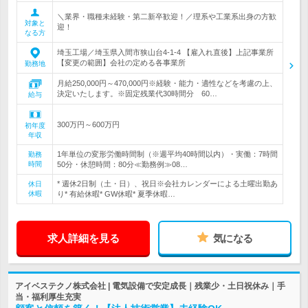
＼業界・職種未経験・第二新卒歓迎！／理系や工業系出身の方歓
対象と
迎！
なる方
埼玉工場／埼玉県入間市狭山台4-1-4 【雇入れ直後】上記事業所
【変更の範囲】会社の定める各事業所
勤務地
月給250,000円～470,000円※経験・能力・適性などを考慮の上、
決定いたします。※固定残業代30時間分 60…
給与
300万円～600万円
初年度
年収
1年単位の変形労働時間制（※週平均40時間以内）・実働：7時間
勤務
時間
50分・休憩時間：80分≪勤務例≫08…
* 週休2日制（土・日）、祝日※会社カレンダーによる土曜出勤あ
休日
休暇
り* 有給休暇* GW休暇* 夏季休暇…
求人詳細を見る
気になる
アイベステクノ株式会社 | 電気設備で安定成長｜残業少・土日祝休み｜手
当・福利厚生充実