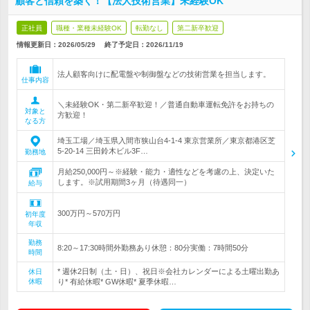
顧客と信頼を築く！【法人技術営業】未経験OK
正社員
職種・業種未経験OK
転勤なし
第二新卒歓迎
情報更新日：2026/05/29
終了予定日：
2026/11/19
法人顧客向けに配電盤や制御盤などの技術営業を担当します。
仕事内容
＼未経験OK・第二新卒歓迎！／普通自動車運転免許をお持ちの
対象と
方歓迎！
なる方
埼玉工場／埼玉県入間市狭山台4-1-4 東京営業所／東京都港区芝
5-20-14 三田鈴木ビル3F…
勤務地
月給250,000円～※経験・能力・適性などを考慮の上、決定いた
します。※試用期間3ヶ月（待遇同一）
給与
300万円～570万円
初年度
年収
勤務
8:20～17:30時間外勤務あり休憩：80分実働：7時間50分
時間
* 週休2日制（土・日）、祝日※会社カレンダーによる土曜出勤あ
休日
休暇
り* 有給休暇* GW休暇* 夏季休暇…