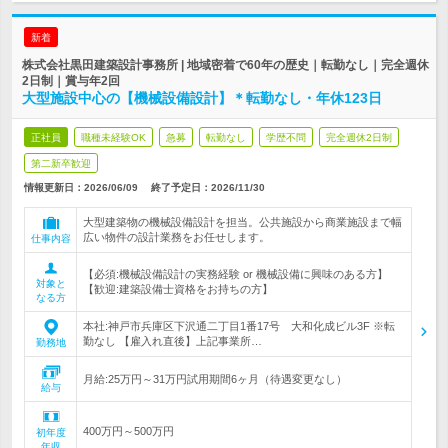
新着
株式会社黒田建築設計事務所 | 地域密着で60年の歴史｜転勤なし｜完全週休
2日制｜賞与年2回
大型施設中心の【機械設備設計】＊転勤なし・年休123日
正社員
職種未経験OK
急募
転勤なし
学歴不問
完全週休2日制
第二新卒歓迎
情報更新日：2026/06/09
終了予定日：
2026/11/30
大型建築物の機械設備設計を担当。公共施設から商業施設まで幅
広い物件の設計業務をお任せします。
仕事内容
【必須:機械設備設計の実務経験 or 機械設備に興味のある方】
対象と
【歓迎:建築設備士資格をお持ちの方】
なる方
本社:神戸市兵庫区下沢通二丁目1番17号 大和化成ビル3F ※転
勤なし 【雇入れ直後】上記事業所…
勤務地
月給:25万円～31万円試用期間6ヶ月（待遇変更なし）
給与
400万円～500万円
初年度
年収