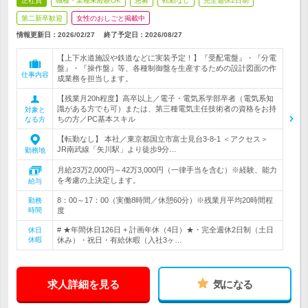
正社員
職種・業種未経験OK
急募
転勤なし
完全週休2日制
第二新卒歓迎
女性のおしごと掲載中
情報更新日：2026/02/27
終了予定日：
2026/08/27
【上下水道施設や鉄道などに実装予定！】『受配電盤』・『分電
盤』・『操作盤』等、各種制御盤を生産するための設計図面の作
仕事内容
成業務を担当します。
【残業月20h程度】高卒以上／電子・電気系学部卒者（電気系知
識がある方でも可）または、第三種電気主任技術者の資格をお持
対象と
ちの方／PC基本スキル
なる方
【転勤なし】 本社／東京都国立市富士見台3-8-1 ＜アクセス＞
JR南武線「矢川駅」より徒歩9分…
勤務地
月給23万2,000円～42万3,000円（一律手当を含む）※経験、能力
を考慮の上決定します。
給与
8：00～17：00（実働8時間／休憩60分）※残業月平均20時間程
勤務
時間
度
# ★年間休日126日 + 計画年休（4日）★・完全週休2日制（土日
休日
休暇
休み）・祝日・有給休暇（入社3ヶ…
求人詳細を見る
気になる