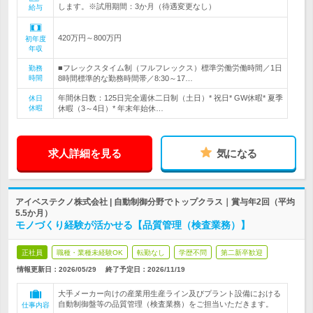
します。※試用期間：3か月（待遇変更なし）
給与
420万円～800万円
初年度
年収
■フレックスタイム制（フルフレックス）標準労働労働時間／1日
勤務
時間
8時間標準的な勤務時間帯／8:30～17…
年間休日数：125日完全週休二日制（土日）* 祝日* GW休暇* 夏季
休日
休暇
休暇（3～4日）* 年末年始休…
求人詳細を見る
気になる
アイベステクノ株式会社 | 自動制御分野でトップクラス｜賞与年2回（平均
5.5か月）
モノづくり経験が活かせる【品質管理（検査業務）】
正社員
職種・業種未経験OK
転勤なし
学歴不問
第二新卒歓迎
情報更新日：2026/05/29
終了予定日：
2026/11/19
大手メーカー向けの産業用生産ライン及びプラント設備における
自動制御盤等の品質管理（検査業務）をご担当いただきます。
仕事内容