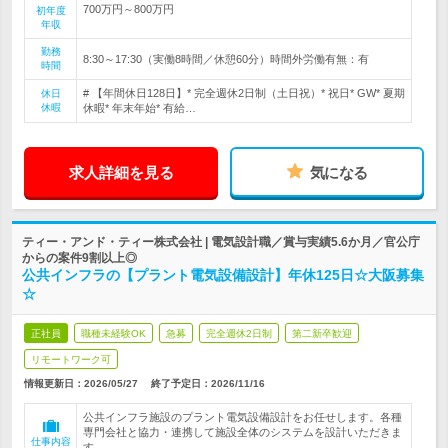
700万円～800万円
初年度
年収
勤務
8:30～17:30（実働8時間／休憩60分）時間外労働有無：有
時間
# 【年間休日128日】* 完全週休2日制（土日祝）* 祝日* GW* 夏期
休日
休暇
休暇* 年末年始* 有給…
求人詳細を見る
気になる
ティー・アンド・ティー株式会社 | 電気設計職／賞与実績5.6か月／官公庁
からの案件9割以上◎
公共インフラの【プラント電気設備設計】年休125日☆大阪募集
☆
正社員
職種未経験OK
急募
完全週休2日制
第二新卒歓迎
リモートワーク可
情報更新日：2026/05/27
終了予定日：
2026/11/16
公共インフラ施設のプラント電気設備設計をお任せします。各種
専門会社と協力・連携して施設全体のシステムを設計いただきま
仕事内容
す。