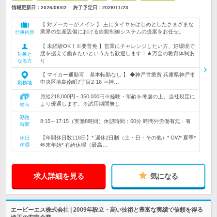
情報更新日：2026/06/02
終了予定日：
2026/11/23
【 対メーカーがメイン 】 主にタイヤをはじめとしたさまざまな
業界の生産設備における自動制御システムの提案をお任せ。
仕事内容
【 未経験OK！※要普免 】営業にチャレンジしたい方、好環境で
腰を据えて働きたいという方も歓迎します！★万全の教育体制あ
対象と
り
なる方
【 マイカー通勤可｜基本転勤なし 】 ◆神戸営業所 兵庫県神戸市
中央区港島南町7丁目2-16 ⇒神…
勤務地
月給218,000円～350,000円※経験・年齢を考慮の上、当社規定に
より優遇します。※試用期間無し
給与
勤務
8:15～17:15（実働8時間）休憩時間：60分 時間外労働有無：有
時間
【年間休日数118日】* 週休2日制（土・日・その他）* GW* 夏季*
休日
休暇
年末年始* 有給休暇（最高…
求人詳細を見る
気になる
エービーエス株式会社 | 2009年設立・高い技術と豊富な実績で信頼を得る