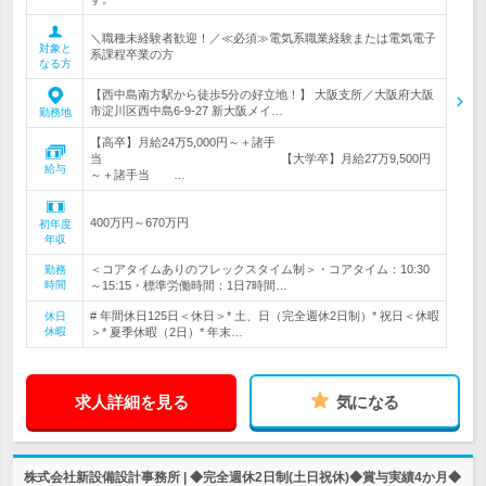
＼職種未経験者歓迎！／≪必須≫電気系職業経験または電気電子
対象と
系課程卒業の方
なる方
【西中島南方駅から徒歩5分の好立地！】 大阪支所／大阪府大阪
市淀川区西中島6-9-27 新大阪メイ…
勤務地
【高卒】月給24万5,000円～＋諸手
当 【大学卒】月給27万9,500円
給与
～＋諸手当 …
400万円～670万円
初年度
年収
＜コアタイムありのフレックスタイム制＞・コアタイム：10:30
勤務
時間
～15:15・標準労働時間：1日7時間…
# 年間休日125日＜休日＞* 土、日（完全週休2日制）* 祝日＜休暇
休日
休暇
＞* 夏季休暇（2日）* 年末…
求人詳細を見る
気になる
株式会社新設備設計事務所 | ◆完全週休2日制(土日祝休)◆賞与実績4か月◆