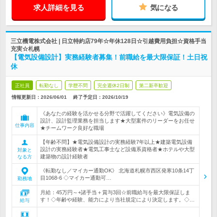
求人詳細を見る
気になる
三立機電株式会社 | 日立特約店79年☆年休128日☆引越費用負担☆資格手当
充実☆札幌
【電気設備設計】実務経験者募集！前職給を最大限保証！土日祝
休
正社員
転勤なし
学歴不問
完全週休2日制
第二新卒歓迎
情報更新日：2026/06/01
終了予定日：
2026/10/19
《あなたの経験を活かせる分野で活躍してください》電気設備の
設計、設計監理業務を担当します★大型案件のリーダーをお任せ
仕事内容
★チームワーク良好な職場
【年齢不問】★電気設備設計の実務経験7年以上★建築電気設備
設計の実務経験者★電気工事士など設備系資格者★ホテルや大型
対象と
建築物の設計経験者
なる方
《転勤なし／マイカー通勤OK》 北海道札幌市西区発寒10条14丁
目1068-6 ◇マイカー通勤可…
勤務地
月給：45万円～+諸手当＋賞与3回☆前職給与を最大限保証しま
す！◇年齢や経験、能力により当社規定により決定します。◇…
給与