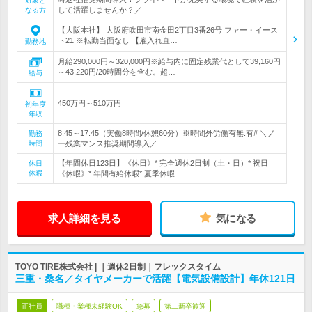
対象と
して活躍しませんか？／
なる方
【大阪本社】 大阪府吹田市南金田2丁目3番26号 ファー・イース
ト21 ※転勤当面なし 【雇入れ直…
勤務地
月給290,000円～320,000円※給与内に固定残業代として39,160円
～43,220円/20時間分を含む。超…
給与
450万円～510万円
初年度
年収
8:45～17:45（実働8時間/休憩60分）※時間外労働有無:有# ＼ノ
勤務
時間
ー残業マンス推奨期間導入／…
【年間休日123日】《休日》* 完全週休2日制（土・日）* 祝日
休日
休暇
《休暇》* 年間有給休暇* 夏季休暇…
求人詳細を見る
気になる
TOYO TIRE株式会社 | ｜週休2日制｜フレックスタイム
三重・桑名／タイヤメーカーで活躍【電気設備設計】年休121日
正社員
職種・業種未経験OK
急募
第二新卒歓迎