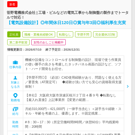
新着
笹野電機株式会社 | 工場・ビルなどの電気工事から制御盤の製作までトータ
ルで対応！
【電気設備設計】◎年間休日120日◎賞与年3回◎福利厚生充実
正社員
職種・業種未経験OK
転勤なし
学歴不問
完全週休2日制
第二新卒歓迎
女性のおしごと掲載中
情報更新日：2026/07/10
終了予定日：
2026/12/31
機械や設備をコントロールする制御盤の設計、現場で使う作業員
の使い勝手の良さを考慮したタッチパネル画面の設計など、ソフ
仕事内容
ト・ハード開発をお任せ。
【学歴不問◎】《必須》CAD使用経験があり、問題なく使える方
／要普免（AT限定可） ◆経験が浅い方でも安心の資格取得支援
対象と
体制！
なる方
【本社】 大阪府大阪市浪速区桜川２丁目４番９号 ◆転勤なし
【雇入れ直後】上記事業所 【変更の範囲…
勤務地
月給310,000円～421,000円（一律手当含む）＋諸手当※経験・ス
キル・年齢を考慮の上、優遇します。※固定残業…
給与
# 8：30～17：30（所定労働時間8時間／休憩60分）平均残業時
勤務
時間
間：20時間