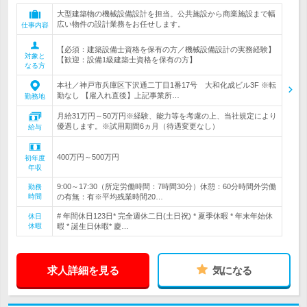
大型建築物の機械設備設計を担当。公共施設から商業施設まで幅
広い物件の設計業務をお任せします。
仕事内容
【必須：建築設備士資格を保有の方／機械設備設計の実務経験】
対象と
【歓迎：設備1級建築士資格を保有の方】
なる方
本社／神戸市兵庫区下沢通二丁目1番17号 大和化成ビル3F ※転
勤なし 【雇入れ直後】上記事業所…
勤務地
月給31万円～50万円※経験、能力等を考慮の上、当社規定により
優遇します。※試用期間6ヵ月（待遇変更なし）
給与
400万円～500万円
初年度
年収
9:00～17:30（所定労働時間：7時間30分）休憩：60分時間外労働
勤務
時間
の有無：有※平均残業時間20…
# 年間休日123日* 完全週休二日(土日祝) * 夏季休暇 * 年末年始休
休日
休暇
暇 * 誕生日休暇* 慶…
求人詳細を見る
気になる