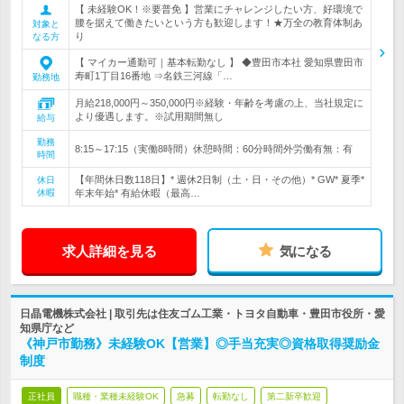
【 未経験OK！※要普免 】営業にチャレンジしたい方、好環境で
腰を据えて働きたいという方も歓迎します！★万全の教育体制あ
対象と
り
なる方
【 マイカー通勤可｜基本転勤なし 】 ◆豊田市本社 愛知県豊田市
寿町1丁目16番地 ⇒名鉄三河線「…
勤務地
月給218,000円～350,000円※経験・年齢を考慮の上、当社規定に
より優遇します。※試用期間無し
給与
勤務
8:15～17:15（実働8時間）休憩時間：60分時間外労働有無：有
時間
【年間休日数118日】* 週休2日制（土・日・その他）* GW* 夏季*
休日
休暇
年末年始* 有給休暇（最高…
求人詳細を見る
気になる
日晶電機株式会社 | 取引先は住友ゴム工業・トヨタ自動車・豊田市役所・愛
知県庁など
《神戸市勤務》未経験OK【営業】◎手当充実◎資格取得奨励金
制度
正社員
職種・業種未経験OK
急募
転勤なし
第二新卒歓迎