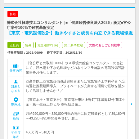
新着
株式会社極東技工コンサルタント | ■「健康経営優良法人2026」認定■官公
庁案件100%で経営基盤安定
【東京・電気設備設計】働きやすさと成長を両立できる職場環境
正社員
急募
完全週休2日制
第二新卒歓迎
女性のおしごと掲載中
情報更新日：2026/06/09
終了予定日：
2026/11/30
《官公庁との取引100%》水＆環境の総合コンサルタントの当社
にて、浄水場や下水処理場などの水インフラ施設の電気設備設計
仕事内容
業務をお任せします。
◎高専以上◎電気設備設計経験者または電気電子工学科卒者 ＼定
時退社推奨期間導入！プライベートが充実する環境で経験を活か
対象と
して活躍しませんか？／
なる方
【東京本社・東京支社】 東京都台東区上野1丁目10番12号 商工中
金・第一生命上野ビル ※転勤当面…
勤務地
月給290,000円～320,000円※給与内に固定残業代として39,160円
～43,220円/20時間分を含む。超…
給与
450万円～510万円
初年度
年収