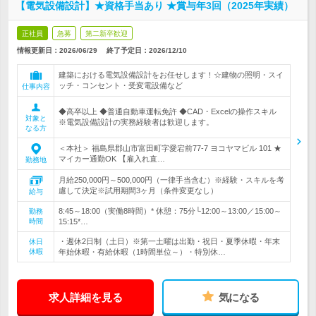
【電気設備設計】★資格手当あり ★賞与年3回（2025年実績）
正社員
急募
第二新卒歓迎
情報更新日：2026/06/29
終了予定日：
2026/12/10
建築における電気設備設計をお任せします！☆建物の照明・スイ
ッチ・コンセント・受変電設備など
仕事内容
◆高卒以上 ◆普通自動車運転免許 ◆CAD・Excelの操作スキル
対象と
※電気設備設計の実務経験者は歓迎します。
なる方
＜本社＞ 福島県郡山市富田町字愛宕前77-7 ヨコヤマビル 101 ★
マイカー通勤OK 【雇入れ直…
勤務地
月給250,000円～500,000円（一律手当含む）※経験・スキルを考
慮して決定※試用期間3ヶ月（条件変更なし）
給与
8:45～18:00（実働8時間）* 休憩：75分└12:00～13:00／15:00～
勤務
時間
15:15*…
・週休2日制（土日）※第一土曜は出勤・祝日・夏季休暇・年末
休日
休暇
年始休暇・有給休暇（1時間単位～）・特別休…
求人詳細を見る
気になる