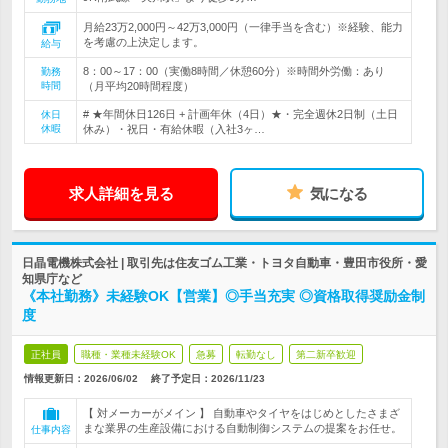
月給23万2,000円～42万3,000円（一律手当を含む）※経験、能力
を考慮の上決定します。
給与
8：00～17：00（実働8時間／休憩60分）※時間外労働：あり
勤務
時間
（月平均20時間程度）
# ★年間休日126日 + 計画年休（4日）★・完全週休2日制（土日
休日
休暇
休み）・祝日・有給休暇（入社3ヶ…
求人詳細を見る
気になる
日晶電機株式会社 | 取引先は住友ゴム工業・トヨタ自動車・豊田市役所・愛
知県庁など
《本社勤務》未経験OK【営業】◎手当充実 ◎資格取得奨励金制
度
正社員
職種・業種未経験OK
急募
転勤なし
第二新卒歓迎
情報更新日：2026/06/02
終了予定日：
2026/11/23
【 対メーカーがメイン 】 自動車やタイヤをはじめとしたさまざ
まな業界の生産設備における自動制御システムの提案をお任せ。
仕事内容