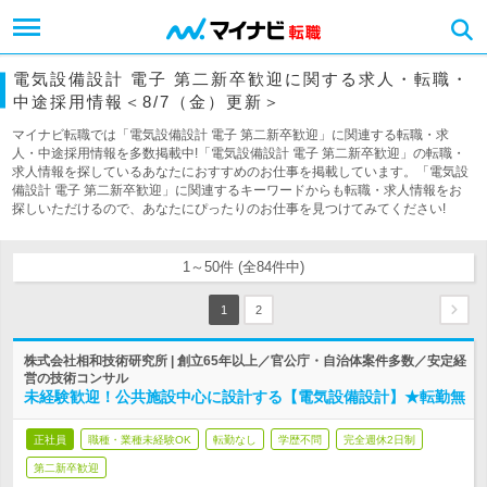
電気設備設計 電子 第二新卒歓迎に関する求人・転職・
中途採用情報＜8/7（金）更新＞
マイナビ転職では「電気設備設計 電子 第二新卒歓迎」に関連する転職・求
人・中途採用情報を多数掲載中!「電気設備設計 電子 第二新卒歓迎」の転職・
求人情報を探しているあなたにおすすめのお仕事を掲載しています。「電気設
備設計 電子 第二新卒歓迎」に関連するキーワードからも転職・求人情報をお
探しいただけるので、あなたにぴったりのお仕事を見つけてみてください!
1～50件 (全84件中)
1
2
株式会社相和技術研究所 | 創立65年以上／官公庁・自治体案件多数／安定経
営の技術コンサル
未経験歓迎！公共施設中心に設計する【電気設備設計】★転勤無
正社員
職種・業種未経験OK
転勤なし
学歴不問
完全週休2日制
第二新卒歓迎