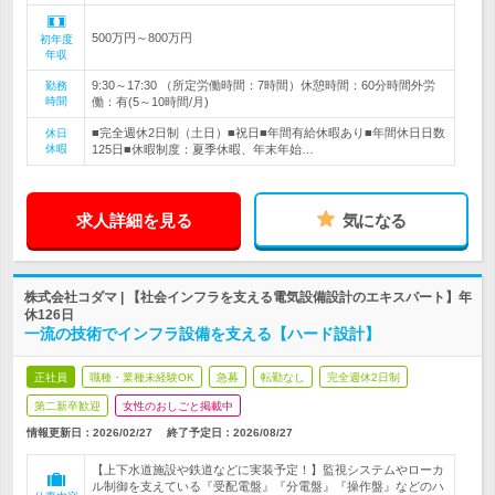
500万円～800万円
初年度
年収
9:30～17:30 （所定労働時間：7時間）休憩時間：60分時間外労
勤務
時間
働：有(5～10時間/月)
■完全週休2日制（土日）■祝日■年間有給休暇あり■年間休日日数
休日
休暇
125日■休暇制度：夏季休暇、年末年始…
求人詳細を見る
気になる
株式会社コダマ | 【社会インフラを支える電気設備設計のエキスパート】年
休126日
一流の技術でインフラ設備を支える【ハード設計】
正社員
職種・業種未経験OK
急募
転勤なし
完全週休2日制
第二新卒歓迎
女性のおしごと掲載中
情報更新日：2026/02/27
終了予定日：
2026/08/27
【上下水道施設や鉄道などに実装予定！】監視システムやローカ
ル制御を支えている『受配電盤』『分電盤』『操作盤』などのハ