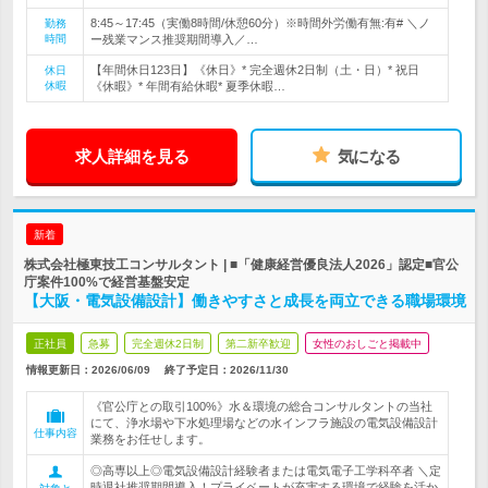
8:45～17:45（実働8時間/休憩60分）※時間外労働有無:有# ＼ノ
勤務
時間
ー残業マンス推奨期間導入／…
【年間休日123日】《休日》* 完全週休2日制（土・日）* 祝日
休日
休暇
《休暇》* 年間有給休暇* 夏季休暇…
求人詳細を見る
気になる
新着
株式会社極東技工コンサルタント | ■「健康経営優良法人2026」認定■官公
庁案件100%で経営基盤安定
【大阪・電気設備設計】働きやすさと成長を両立できる職場環境
正社員
急募
完全週休2日制
第二新卒歓迎
女性のおしごと掲載中
情報更新日：2026/06/09
終了予定日：
2026/11/30
《官公庁との取引100%》水＆環境の総合コンサルタントの当社
にて、浄水場や下水処理場などの水インフラ施設の電気設備設計
仕事内容
業務をお任せします。
◎高専以上◎電気設備設計経験者または電気電子工学科卒者 ＼定
時退社推奨期間導入！プライベートが充実する環境で経験を活か