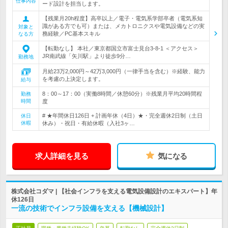
仕事内容
ード設計を担当します。
【残業月20h程度】高卒以上／電子・電気系学部卒者（電気系知
識がある方でも可）または、メカトロニクスや電気設備などの実
対象と
務経験／PC基本スキル
なる方
【転勤なし】 本社／東京都国立市富士見台3-8-1 ＜アクセス＞
JR南武線「矢川駅」より徒歩9分…
勤務地
月給23万2,000円～42万3,000円（一律手当を含む）※経験、能力
を考慮の上決定します。
給与
8：00～17：00（実働8時間／休憩60分）※残業月平均20時間程
勤務
時間
度
# ★年間休日126日 + 計画年休（4日）★・完全週休2日制（土日
休日
休暇
休み）・祝日・有給休暇（入社3ヶ…
求人詳細を見る
気になる
株式会社コダマ | 【社会インフラを支える電気設備設計のエキスパート】年
休126日
一流の技術でインフラ設備を支える【機械設計】