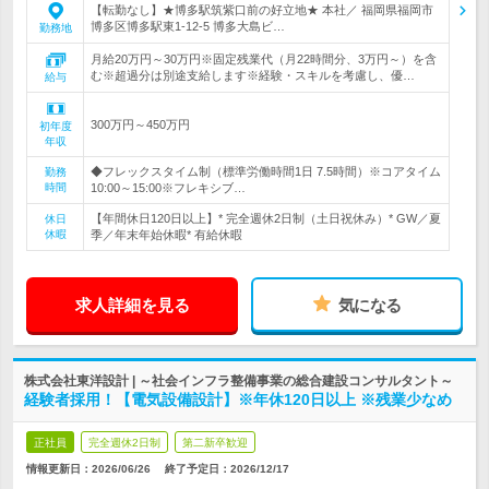
【転勤なし】★博多駅筑紫口前の好立地★ 本社／ 福岡県福岡市
博多区博多駅東1-12-5 博多大島ビ…
勤務地
月給20万円～30万円※固定残業代（月22時間分、3万円～）を含
む※超過分は別途支給します※経験・スキルを考慮し、優…
給与
300万円～450万円
初年度
年収
◆フレックスタイム制（標準労働時間1日 7.5時間）※コアタイム
勤務
時間
10:00～15:00※フレキシブ…
【年間休日120日以上】* 完全週休2日制（土日祝休み）* GW／夏
休日
休暇
季／年末年始休暇* 有給休暇
求人詳細を見る
気になる
株式会社東洋設計 | ～社会インフラ整備事業の総合建設コンサルタント～
経験者採用！【電気設備設計】※年休120日以上 ※残業少なめ
正社員
完全週休2日制
第二新卒歓迎
情報更新日：2026/06/26
終了予定日：
2026/12/17