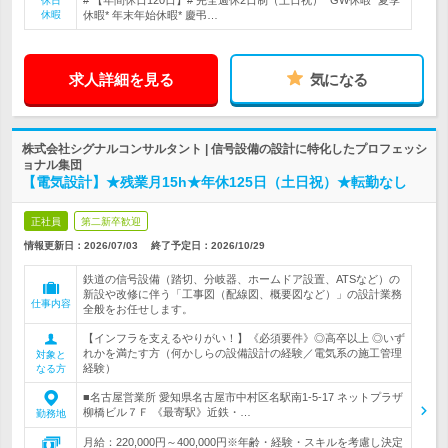
# 【年間休日120日】# 完全週休2日制（土日祝）* GW休暇* 夏季
休日
休暇
休暇* 年末年始休暇* 慶弔…
求人詳細を見る
気になる
株式会社シグナルコンサルタント | 信号設備の設計に特化したプロフェッシ
ョナル集団
【電気設計】★残業月15h★年休125日（土日祝）★転勤なし
正社員
第二新卒歓迎
情報更新日：2026/07/03
終了予定日：
2026/10/29
鉄道の信号設備（踏切、分岐器、ホームドア設置、ATSなど）の
新設や改修に伴う「工事図（配線図、概要図など）」の設計業務
仕事内容
全般をお任せします。
【インフラを支えるやりがい！】《必須要件》◎高卒以上 ◎いず
れかを満たす方（何かしらの設備設計の経験／電気系の施工管理
対象と
経験）
なる方
■名古屋営業所 愛知県名古屋市中村区名駅南1-5-17 ネットプラザ
柳橋ビル７Ｆ 《最寄駅》近鉄・…
勤務地
月給：220,000円～400,000円※年齢・経験・スキルを考慮し決定