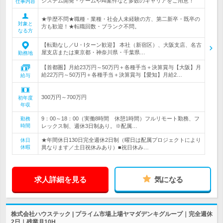
システム開発・ゲームやAI案件など多数のキャリアをご用意！
仕事内容
★学歴不問★職種・業種・社会人未経験の方、第二新卒・既卒の
対象と
方も歓迎！★転職回数・ブランク不問。
なる方
【転勤なし／U・Iターン歓迎】 本社（新宿区）、大阪支店、名古
屋支店または東京都・神奈川県・千葉県…
勤務地
【首都圏】月給23万円～50万円＋各種手当＋決算賞与【大阪】月
給22万円～50万円＋各種手当＋決算賞与【愛知】月給2…
給与
300万円～700万円
初年度
年収
9：00～18：00（実働8時間 休憩1時間）フルリモート勤務、フ
勤務
時間
レックス制、週休3日制あり。※配属…
★年間休日130日完全週休2日制（曜日は配属プロジェクトにより
休日
休暇
異なります／土日祝休みあり）■祝日休み…
求人詳細を見る
気になる
株式会社ハウステック | プライム市場上場ヤマダデンキグループ｜完全週休
2日｜残業月10H