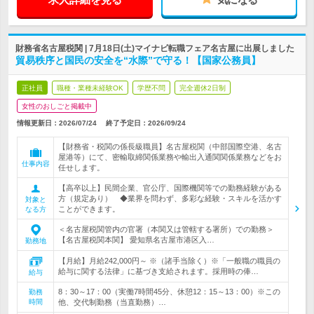
財務省名古屋税関 | 7月18日(土)マイナビ転職フェア名古屋に出展しました
貿易秩序と国民の安全を“水際”で守る！【国家公務員】
正社員
職種・業種未経験OK
学歴不問
完全週休2日制
女性のおしごと掲載中
情報更新日：2026/07/24
終了予定日：
2026/09/24
【財務省・税関の係長級職員】名古屋税関（中部国際空港、名古
屋港等）にて、密輸取締関係業務や輸出入通関関係業務などをお
仕事内容
任せします。
【高卒以上】民間企業、官公庁、国際機関等での勤務経験がある
方（規定あり） ◆業界を問わず、多彩な経験・スキルを活かす
対象と
ことができます。
なる方
＜名古屋税関管内の官署（本関又は管轄する署所）での勤務＞
【名古屋税関本関】 愛知県名古屋市港区入…
勤務地
【月給】月給242,000円～ ※（諸手当除く）※「一般職の職員の
給与に関する法律」に基づき支給されます。採用時の俸…
給与
8：30～17：00（実働7時間45分、休憩12：15～13：00）※この
勤務
時間
他、交代制勤務（当直勤務）…