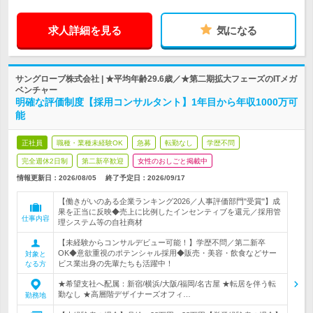
求人詳細を見る
気になる
サングローブ株式会社 | ★平均年齢29.6歳／★第二期拡大フェーズのITメガ
ベンチャー
明確な評価制度【採用コンサルタント】1年目から年収1000万可
能
正社員
職種・業種未経験OK
急募
転勤なし
学歴不問
完全週休2日制
第二新卒歓迎
女性のおしごと掲載中
情報更新日：2026/08/05
終了予定日：
2026/09/17
【働きがいのある企業ランキング2026／人事評価部門"受賞"】成
果を正当に反映◆売上に比例したインセンティブを還元／採用管
仕事内容
理システム等の自社商材
【未経験からコンサルデビュー可能！】学歴不問／第二新卒
OK◆意欲重視のポテンシャル採用◆販売・美容・飲食などサー
対象と
ビス業出身の先輩たちも活躍中！
なる方
★希望支社へ配属：新宿/横浜/大阪/福岡/名古屋 ★転居を伴う転
勤なし ★高層階デザイナーズオフィ…
勤務地