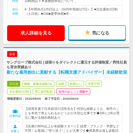
時間
10時間以下▼業務効率化について…
# 【年間休日125日以上（2025年実績127日）】■完全週休2日制
休日
休暇
（土日祝）■GW■夏季休暇■年…
求人詳細を見る
気になる
新着
サングローブ株式会社 | 頑張りをダイレクトに還元する評価制度／男性社員
も育休実績あり
新たな雇用創出に貢献する【転職支援アドバイザー】未経験歓迎
正社員
職種・業種未経験OK
急募
転勤なし
学歴不問
完全週休2日制
第二新卒歓迎
女性のおしごと掲載中
情報更新日：2026/08/05
終了予定日：
2026/08/24
【採用支援で日本経済の活性化を】特別な経験よりも、相手のこ
とを本気で考えられるかどうかが大切な仕事です◆3件に1件が受
仕事内容
注に繋がる独自商材あり
【先輩の80%以上が未経験スタート】経歴・ブランク・学歴など
不問！お客様に“寄り添う”ことが大事です◆異業界出身も多数活
対象と