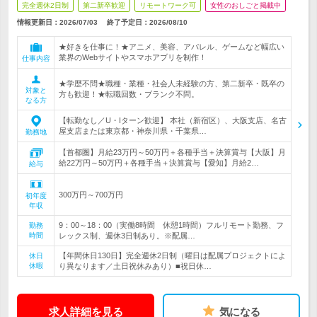
完全週休2日制
第二新卒歓迎
リモートワーク可
女性のおしごと掲載中
情報更新日：2026/07/03
終了予定日：
2026/08/10
★好きを仕事に！★アニメ、美容、アパレル、ゲームなど幅広い
業界のWebサイトやスマホアプリを制作！
仕事内容
★学歴不問★職種・業種・社会人未経験の方、第二新卒・既卒の
対象と
方も歓迎！★転職回数・ブランク不問。
なる方
【転勤なし／U・Iターン歓迎】 本社（新宿区）、大阪支店、名古
屋支店または東京都・神奈川県・千葉県…
勤務地
【首都圏】月給23万円～50万円＋各種手当＋決算賞与【大阪】月
給22万円～50万円＋各種手当＋決算賞与【愛知】月給2…
給与
300万円～700万円
初年度
年収
9：00～18：00（実働8時間 休憩1時間）フルリモート勤務、フ
勤務
時間
レックス制、週休3日制あり。※配属…
【年間休日130日】完全週休2日制（曜日は配属プロジェクトによ
休日
休暇
り異なります／土日祝休みあり）■祝日休…
求人詳細を見る
気になる