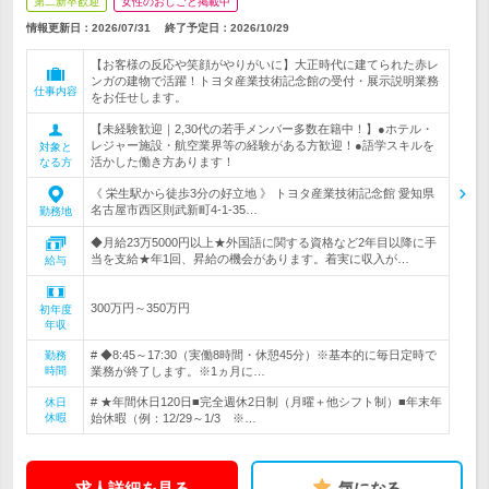
第二新卒歓迎
女性のおしごと掲載中
情報更新日：2026/07/31
終了予定日：
2026/10/29
【お客様の反応や笑顔がやりがいに】大正時代に建てられた赤レ
ンガの建物で活躍！トヨタ産業技術記念館の受付・展示説明業務
仕事内容
をお任せします。
【未経験歓迎｜2,30代の若手メンバー多数在籍中！】●ホテル・
レジャー施設・航空業界等の経験がある方歓迎！●語学スキルを
対象と
活かした働き方あります！
なる方
《 栄生駅から徒歩3分の好立地 》 トヨタ産業技術記念館 愛知県
名古屋市西区則武新町4-1-35…
勤務地
◆月給23万5000円以上★外国語に関する資格など2年目以降に手
当を支給★年1回、昇給の機会があります。着実に収入が…
給与
300万円～350万円
初年度
年収
# ◆8:45～17:30（実働8時間・休憩45分）※基本的に毎日定時で
勤務
時間
業務が終了します。※1ヵ月に…
# ★年間休日120日■完全週休2日制（月曜＋他シフト制）■年末年
休日
休暇
始休暇（例：12/29～1/3 ※…
求人詳細を見る
気になる