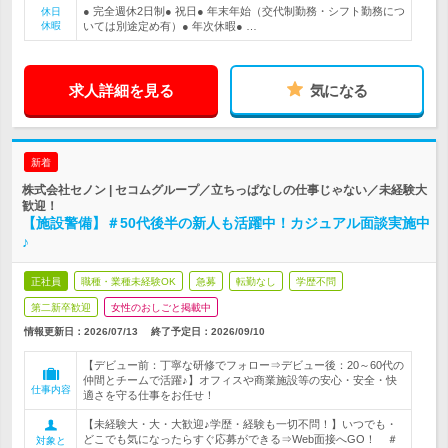
● 完全週休2日制● 祝日● 年末年始（交代制勤務・シフト勤務につ
休日
休暇
いては別途定め有）● 年次休暇● …
求人詳細を見る
気になる
新着
株式会社セノン | セコムグループ／立ちっぱなしの仕事じゃない／未経験大
歓迎！
【施設警備】＃50代後半の新人も活躍中！カジュアル面談実施中
♪
正社員
職種・業種未経験OK
急募
転勤なし
学歴不問
第二新卒歓迎
女性のおしごと掲載中
情報更新日：2026/07/13
終了予定日：
2026/09/10
【デビュー前：丁寧な研修でフォロー⇒デビュー後：20～60代の
仲間とチームで活躍♪】オフィスや商業施設等の安心・安全・快
仕事内容
適さを守る仕事をお任せ！
【未経験大・大・大歓迎♪学歴・経験も一切不問！】いつでも・
どこでも気になったらすぐ応募ができる⇒Web面接へGO！ ＃
対象と