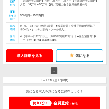
【未経験者の場合】月給：28万円～38万円【営業経験者の場合】
月給：39万円～50万円【高い実績のある営業経験者の場…
給与
500万円～1500万円
初年度
年収
9：00～18：00（休憩1時間）■残業時間：全社平均10時間以下
勤務
時間
※DX化・システム開発・ツール導入…
# 【年間休日125日以上（2025年実績127日）】■完全週休2日制
休日
休暇
（土日祝）■GW■夏季休暇■年…
求人詳細を見る
気になる
1
1～17件 (全17件中)
気になる求人を気になるに保存しよう！
会員登録
簡単1分！
（無料）