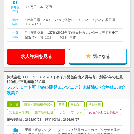
350万円～370万円
初年度
年収
* 岐阜工場 8:00～17:00（休憩12：00～13：00)* 名古屋工場
勤務
時間
8:30～17:30…
# 【年間休日】127日(2026年度)※会社カレンダーに準ずる◆完
休日
休暇
全週休2日制（土日）、祝日 ※休…
求人詳細を見る
気になる
株式会社ＳＣ ｄｉｒｅｃｔ | ネイル髪色自由／賞与有／創業2年で社員
100名／平均年齢23.8歳
フルリモート可【Web開発エンジニア】未経験OK☆年休130☆
残業０
正社員
職種・業種未経験OK
急募
転勤なし
学歴不問
完全週休2日制
第二新卒歓迎
リモートワーク可
女性のおしごと掲載中
情報更新日：2026/07/03
終了予定日：
2026/08/27
手厚い研修でスタートダッシュ！話題のスマホアプリや大企業の