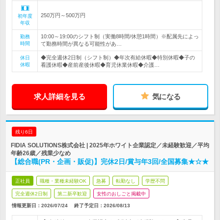
250万円～500万円
初年度
年収
10:00～19:00のシフト制（実働8時間/休憩1時間）※配属先によっ
勤務
時間
て勤務時間が異なる可能性があ…
◆完全週休2日制（シフト制）◆年次有給休暇◆特別休暇◆子の
休日
休暇
看護休暇◆産前産後休暇◆育児休業休暇◆介護…
求人詳細を見る
気になる
残り6日
FIDIA SOLUTIONS株式会社 | 2025年ホワイト企業認定／未経験歓迎／平均
年齢26歳／残業少なめ
【総合職(PR・企画・販促)】完休2日/賞与年3回/全国募集★☆★
正社員
職種・業種未経験OK
急募
転勤なし
学歴不問
完全週休2日制
第二新卒歓迎
女性のおしごと掲載中
情報更新日：2026/07/24
終了予定日：
2026/08/13