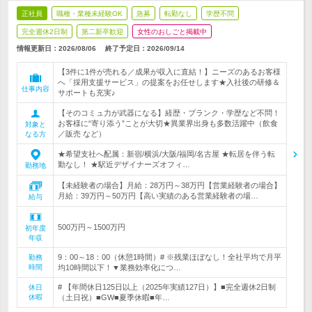
正社員
職種・業種未経験OK
急募
転勤なし
学歴不問
完全週休2日制
第二新卒歓迎
女性のおしごと掲載中
情報更新日：2026/08/06
終了予定日：
2026/09/14
【3件に1件が売れる／成果が収入に直結！】ニーズのあるお客様
へ「採用支援サービス」の提案をお任せします★入社後の研修＆
仕事内容
サポートも充実♪
【そのコミュ力が武器になる】経歴・ブランク・学歴など不問！
お客様に“寄り添う”ことが大切★異業界出身も多数活躍中（飲食
対象と
／販売 など）
なる方
★希望支社へ配属：新宿/横浜/大阪/福岡/名古屋 ★転居を伴う転
勤なし！ ★駅近デザイナーズオフィ…
勤務地
【未経験者の場合】月給：28万円～38万円【営業経験者の場合】
月給：39万円～50万円【高い実績のある営業経験者の場…
給与
500万円～1500万円
初年度
年収
9：00～18：00（休憩1時間）# ※残業ほぼなし！全社平均で月平
勤務
時間
均10時間以下！▼業務効率化につ…
# 【年間休日125日以上（2025年実績127日）】■完全週休2日制
休日
休暇
（土日祝）■GW■夏季休暇■年…