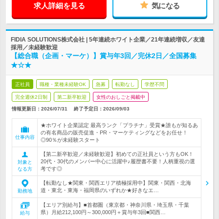
求人詳細を見る
気になる
FIDIA SOLUTIONS株式会社 | 5年連続ホワイト企業／21年連続増収／友達
採用／未経験歓迎
【総合職（企画・マーケ）】賞与年3回／完休2日／全国募集
★☆★
正社員
職種・業種未経験OK
急募
転勤なし
学歴不問
完全週休2日制
第二新卒歓迎
女性のおしごと掲載中
情報更新日：2026/07/31
終了予定日：
2026/09/03
★ホワイト企業認定 最高ランク「プラチナ」受賞★誰もが知るあ
の有名商品の販売促進・PR・マーケティングなどをお任せ！
仕事内容
◎90％が未経験スタート
【第二新卒歓迎／未経験歓迎】初めての正社員という方もOK！
20代・30代のメンバー中心に活躍中♪履歴書不要！人柄重視の選
対象と
考です◎
なる方
【転勤なし★関東・関西エリア積極採用中】関東・関西・北海
道・東北・東海・福岡県のいずれか★好きなエ…
勤務地
【エリア別給与】■首都圏（東京都・神奈川県・埼玉県・千葉
県）月給212,100円～300,000円＋賞与年3回■関西…
給与