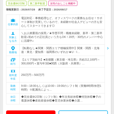
完全週休2日制
第二新卒歓迎
女性のおしごと掲載中
情報更新日：2026/07/28
終了予定日：
2026/08/17
電話対応・事務処理など、オフィスワークの業務をお任せ！サポ
ート体制が充実しているので、未経験や社会人デビューの方も安
仕事内容
心してスタートできます◎
＼お人柄重視の採用／★学歴不問・職種未経験、新卒・第二新卒
歓迎♪初めての正社員という方もOK！20代・30代のメンバー中心
対象と
に活躍中♪
なる方
【転勤なし★関東・関西エリア積極採用中】関東・関西・北海
道・東北・愛知県・福岡県のいずれか★U・I…
勤務地
【エリア別給与】■首都圏（東京都・埼玉県）月給212,100円～
300,000円＋賞与年3回■関西（大阪府・兵庫県）…
給与
250万円～500万円
初年度
年収
9:00～18:00もしくは10:00～19:00のシフト制（実働8時間/休憩1
勤務
時間
時間）※配属先によっ…
◆完全週休2日制（シフト制）◆年次有給休暇◆特別休暇◆子の
休日
休暇
看護休暇◆産前産後休暇◆育児休業休暇◆介護…