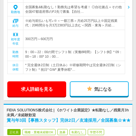
全国募集&転勤なし！勤務先は希望を考慮！ ◎自社拠点＋その他
全国47都道府県のPJ先で募集 【自社…
勤務地
※給与前払いも可♪※＜一都三県＞月給25万円以上※固定残業
代：20時間分を月3万2383円以上含む＜関西・東海＞月給…
給与
300万円～600万円
初年度
年収
9：00～22：00の間でシフト制（実働8時間）【シフト例】* 09：
勤務
時間
00～18：00* 10：00…
* 完全週休2日制（土日休み）※研修期間中は完全週休2日制（シ
休日
休暇
フト制）* 祝日* GW* 夏季休暇*…
求人詳細を見る
気になる
FIDIA SOLUTIONS株式会社 | 《ホワイト企業認定》★転勤なし／残業月3h
未満／未経験歓迎
賞与年3回【事務スタッフ】完休2日／友達採用／全国募集☆★★
正社員
職種・業種未経験OK
急募
転勤なし
学歴不問