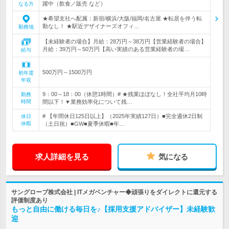
躍中（飲食／販売 など）
なる方
★希望支社へ配属：新宿/横浜/大阪/福岡/名古屋 ★転居を伴う転
勤なし！ ★駅近デザイナーズオフィ…
勤務地
【未経験者の場合】月給：28万円～38万円【営業経験者の場合】
月給：39万円～50万円【高い実績のある営業経験者の場…
給与
500万円～1500万円
初年度
年収
9：00～18：00（休憩1時間）# ★残業ほぼなし！全社平均月10時
勤務
時間
間以下！▼業務効率化について残…
# 【年間休日125日以上】（2025年実績127日）■完全週休2日制
休日
休暇
（土日祝）■GW■夏季休暇■年…
求人詳細を見る
気になる
サングローブ株式会社 | ITメガベンチャー◆頑張りをダイレクトに還元する
評価制度あり
もっと自由に働ける毎日を♪【採用支援アドバイザー】未経験歓
迎