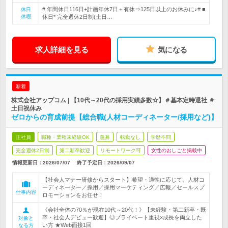
# 年間休日116日+計画年休7日＋有休⇒125日以上のお休みに♪# ■
休日
休暇
休日* 完全週休2日制(土日…
求人詳細を見る
気になる
新着
株式会社アップコム | 【10代～20代の採用実績多数☆】＃基本定時退社 ＃
土日祝休み
ゼロからの育成前提【総合職(人材コーディネーター/採用など)】
正社員
職種・業種未経験OK
急募
転勤なし
学歴不問
完全週休2日制
第二新卒歓迎
リモートワーク可
女性のおしごと掲載中
情報更新日：2026/07/07
終了予定日：
2026/09/07
【社会人マナー研修からスタート】希望・適性に応じて、人材コ
ーディネーター／採用／採用マーケティング／広報／セールスプ
仕事内容
ロモーションをお任せ！
《会社全体の70％が現在10代～20代！》【未経験・第二新卒・既
卒・社会人デビュー歓迎】◎プライベート重視×成長を両立した
対象と
い方 ★Web面接1回
なる方