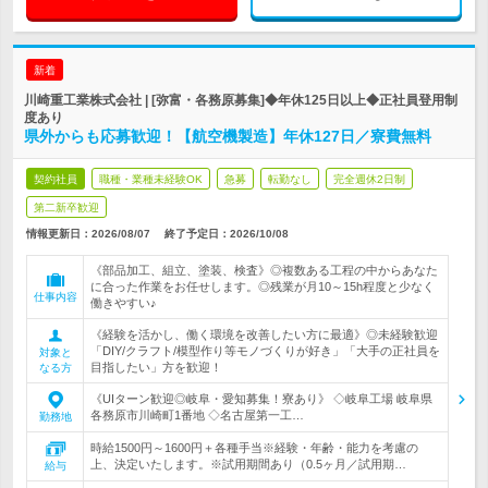
新着
川崎重工業株式会社 | [弥富・各務原募集]◆年休125日以上◆正社員登用制
度あり
県外からも応募歓迎！【航空機製造】年休127日／寮費無料
契約社員
職種・業種未経験OK
急募
転勤なし
完全週休2日制
第二新卒歓迎
情報更新日：2026/08/07
終了予定日：
2026/10/08
《部品加工、組立、塗装、検査》◎複数ある工程の中からあなた
に合った作業をお任せします。◎残業が月10～15h程度と少なく
仕事内容
働きやすい♪
《経験を活かし、働く環境を改善したい方に最適》◎未経験歓迎
「DIY/クラフト/模型作り等モノづくりが好き」「大手の正社員を
対象と
目指したい」方を歓迎！
なる方
《UIターン歓迎◎岐阜・愛知募集！寮あり》 ◇岐阜工場 岐阜県
各務原市川崎町1番地 ◇名古屋第一工…
勤務地
時給1500円～1600円＋各種手当※経験・年齢・能力を考慮の
上、決定いたします。※試用期間あり（0.5ヶ月／試用期…
給与