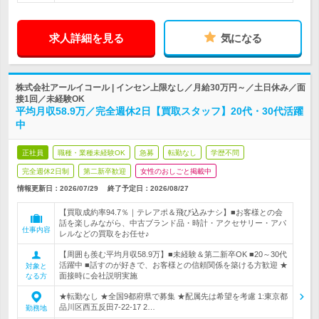
求人詳細を見る
気になる
株式会社アールイコール | インセン上限なし／月給30万円～／土日休み／面
接1回／未経験OK
平均月収58.9万／完全週休2日【買取スタッフ】20代・30代活躍
中
正社員
職種・業種未経験OK
急募
転勤なし
学歴不問
完全週休2日制
第二新卒歓迎
女性のおしごと掲載中
情報更新日：2026/07/29
終了予定日：
2026/08/27
【買取成約率94.7％｜テレアポ＆飛び込みナシ】■お客様との会
話を楽しみながら、中古ブランド品・時計・アクセサリー・アパ
仕事内容
レルなどの買取をお任せ♪
【周囲も羨む平均月収58.9万】■未経験＆第二新卒OK ■20～30代
活躍中 ■話すのが好きで、お客様との信頼関係を築ける方歓迎 ★
対象と
面接時に会社説明実施
なる方
★転勤なし ★全国9都府県で募集 ★配属先は希望を考慮 1:東京都
品川区西五反田7-22-17 2…
勤務地