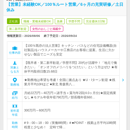
【営業】未経験OK／100％ルート営業／6ヶ月の充実研修／土日
休み
正社員
職種・業種未経験OK
急募
学歴不問
完全週休2日制
第二新卒歓迎
女性のおしごと掲載中
情報更新日：2026/08/06
終了予定日：
2026/09/24
【100％既存の法人営業】キッチン・バスなどの住宅設備機器(自
社製品)をハウスメーカーや工務店のお客様に提案。生活に欠か
仕事内容
せない製品でニーズも安定
【既卒者・第二新卒歓迎／学歴不問】20代が活躍中！「地元で働
きたい」「オンオフのメリハリをつけたい」という方はぜひ ★有
対象と
休平均取得日数15.68日
なる方
★勤務地は希望を考慮！全国に拠点あり ★U・Iターン歓迎 ★残
業月平均10Hほど ■東北 青森県八…
勤務地
月給22万円～40万円＋諸手当＋賞与年2回(4.0ヶ月分)★固定残業
なし★モデル年収年収790万円／部長職年収660…
給与
300万円～600万円
初年度
年収
# 9：00～18：00（実働8時間）# ■POINT・残業は月平均10時間
勤務
時間
程度と少なめ！ 定時で帰…