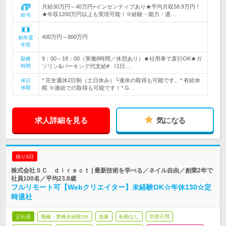
月給30万円～40万円+インセンティブあり★平均月収58.9万円！
★年収1200万円以上も実現可能！※経験・能力・適…
給与
400万円～800万円
初年度
年収
9：00～18：00（実働8時間／休憩あり）★社用車で直行OK★ガ
勤務
時間
ソリン&パーキング代支給# 《1日…
* 完全週休2日制（土日休み）└連休の取得も可能です。* 有給休
休日
休暇
暇 ※連続での取得も可能です！* G…
求人詳細を見る
気になる
残り3日
株式会社ＳＣ ｄｉｒｅｃｔ | 最新技術を学べる／ネイル自由／創業2年で
社員100名／平均23.8歳
フルリモート可【Webクリエイター】未経験OK☆年休130☆定
時退社
正社員
職種・業種未経験OK
急募
転勤なし
学歴不問