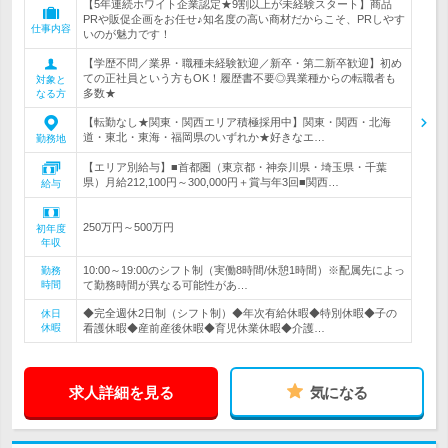
【5年連続ホワイト企業認定★9割以上が未経験スタート】商品
PRや販促企画をお任せ♪知名度の高い商材だからこそ、PRしやす
仕事内容
いのが魅力です！
【学歴不問／業界・職種未経験歓迎／新卒・第二新卒歓迎】初め
ての正社員という方もOK！履歴書不要◎異業種からの転職者も
対象と
多数★
なる方
【転勤なし★関東・関西エリア積極採用中】関東・関西・北海
道・東北・東海・福岡県のいずれか★好きなエ…
勤務地
【エリア別給与】■首都圏（東京都・神奈川県・埼玉県・千葉
県）月給212,100円～300,000円＋賞与年3回■関西…
給与
250万円～500万円
初年度
年収
10:00～19:00のシフト制（実働8時間/休憩1時間）※配属先によっ
勤務
時間
て勤務時間が異なる可能性があ…
◆完全週休2日制（シフト制）◆年次有給休暇◆特別休暇◆子の
休日
休暇
看護休暇◆産前産後休暇◆育児休業休暇◆介護…
求人詳細を見る
気になる