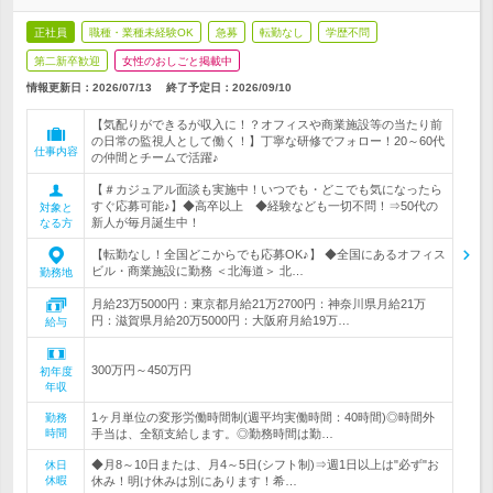
正社員
職種・業種未経験OK
急募
転勤なし
学歴不問
第二新卒歓迎
女性のおしごと掲載中
情報更新日：2026/07/13
終了予定日：
2026/09/10
【気配りができるが収入に！？オフィスや商業施設等の当たり前
の日常の監視人として働く！】丁寧な研修でフォロー！20～60代
仕事内容
の仲間とチームで活躍♪
【＃カジュアル面談も実施中！いつでも・どこでも気になったら
すぐ応募可能♪】◆高卒以上 ◆経験なども一切不問！⇒50代の
対象と
新人が毎月誕生中！
なる方
【転勤なし！全国どこからでも応募OK♪】 ◆全国にあるオフィス
ビル・商業施設に勤務 ＜北海道＞ 北…
勤務地
月給23万5000円：東京都月給21万2700円：神奈川県月給21万
円：滋賀県月給20万5000円：大阪府月給19万…
給与
300万円～450万円
初年度
年収
1ヶ月単位の変形労働時間制(週平均実働時間：40時間)◎時間外
勤務
時間
手当は、全額支給します。◎勤務時間は勤…
◆月8～10日または、月4～5日(シフト制)⇒週1日以上は"必ず"お
休日
休暇
休み！明け休みは別にあります！希…