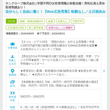
サングローブ株式会社 | 学歴不問◎女性管理職が多数在籍！男性社員も育休
取得実績あり！
自分らしく自由に働く！【Web広告営業】転勤なし／土日祝休み
正社員
職種・業種未経験OK
急募
転勤なし
学歴不問
完全週休2日制
第二新卒歓迎
女性のおしごと掲載中
情報更新日：2026/08/05
終了予定日：
2026/08/31
【ネイル・ピアスOK】「理想の自分」を叶える営業職！年収
1,000万円超可能◎顧客の課題を解決するWeb広告商材を提案◆
仕事内容
入社初月からインセンティブ支給
【男女比5:5＆平均年齢29.2歳で活気ある職場】経歴・学歴・ブラ
ンク不問★販売・サービス出身メンバー活躍中◎同期と一緒に座
対象と
学研修からスタート
なる方
★希望支社へ配属：新宿/横浜/大阪/福岡/名古屋 ★転居を伴う転
勤なし！ ★社内カフェスペースあり…
勤務地
【未経験者の場合】月給：28万円～38万円【営業経験者の場合】
月給：39万円～50万円【高い実績のある営業経験者の場…
給与
500万円～1500万円
初年度
年収
9：00～18：00（休憩1時間）# ※残業ほぼなし！全社平均月平均
勤務