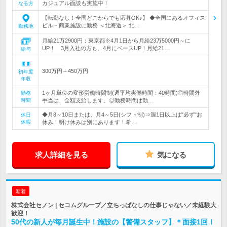
カジュアル面談も実施中！
なる方
【転勤なし！全国どこからでも応募OK♪】 ◆全国にあるオフィス
ビル・商業施設に勤務 ＜北海道＞ 北…
勤務地
月給21万2900円：東京都※4月1日から月給23万5000円～に
UP！ 3月入社の方も、4月にベースUP！月給21…
給与
300万円～450万円
初年度
年収
1ヶ月単位の変形労働時間制(週平均実働時間：40時間)◎時間外
勤務
時間
手当は、全額支給します。◎勤務時間は勤…
◆月8～10日または、月4～5日(シフト制)⇒週1日以上は"必ず"お
休日
休暇
休み！明け休みは別にあります！希…
求人詳細を見る
気になる
新着
株式会社セノン | セコムグループ／立ちっぱなしの仕事じゃない／未経験大
歓迎！
50代の新人が毎月誕生中！施設の【警備スタッフ】＊面接1回！