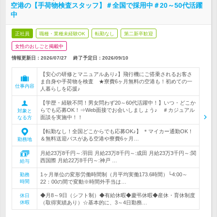
空港の【手荷物検査スタッフ】＃全国で採用中＃20～50代活躍
中
正社員
職種・業種未経験OK
転勤なし
第二新卒歓迎
女性のおしごと掲載中
情報更新日：2026/07/27
終了予定日：
2026/09/10
【安心の研修とマニュアルあり♪】飛行機にご搭乗されるお客さ
ま自身や手荷物を検査 ★寮費6ヶ月無料の空港も！初めての一
仕事内容
人暮らしを応援♪
【学歴・経験不問！男女問わず20～60代活躍中！】いつ・どこか
らでも応募OK！⇒Web面接でお会いしましょう♪ ＃カジュアル
対象と
面談を実施中！！
なる方
【転勤なし！全国どこからでも応募OK♪】 ＊マイカー通勤OK！
＆無料送迎バスがある空港や寮費6ヶ月…
勤務地
月給23万8千円～:羽田 月給23万8千円～:成田 月給23万3千円～:関
西国際 月給22万8千円～:神戸 …
給与
1ヶ月単位の変形労働時間制（月平均実働173.6時間）└4:00～
勤務
時間
22：00の間で変動※時間外手当は…
◆月8～9日（シフト制）◆有給休暇◆慶弔休暇◆産休・育休制度
休日
休暇
（取得実績あり）☆基本的に、3～4日勤務…