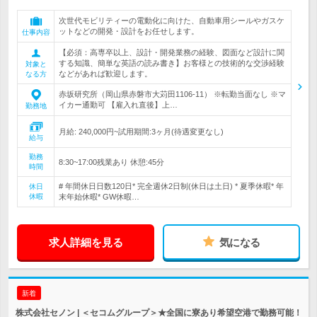
次世代モビリティーの電動化に向けた、自動車用シールやガスケ
ットなどの開発・設計をお任せします。
仕事内容
【必須：高専卒以上、設計・開発業務の経験、図面など設計に関
する知識、簡単な英語の読み書き】お客様との技術的な交渉経験
対象と
などがあれば歓迎します。
なる方
赤坂研究所（岡山県赤磐市大苅田1106-11） ※転勤当面なし ※マ
イカー通勤可 【雇入れ直後】上…
勤務地
月給: 240,000円~試用期間:3ヶ月(待遇変更なし)
給与
勤務
8:30~17:00残業あり 休憩:45分
時間
# 年間休日日数120日* 完全週休2日制(休日は土日) * 夏季休暇* 年
休日
休暇
末年始休暇* GW休暇…
求人詳細を見る
気になる
新着
株式会社セノン | ＜セコムグループ＞★全国に寮あり希望空港で勤務可能！