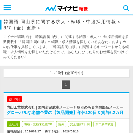
韓国語 岡山県に関する求人・転職・中途採用情報＜
8/7（金）更新＞
マイナビ転職では「韓国語 岡山県」に関連する転職・求人・中途採用情報を多
数掲載中!「韓国語 岡山県」の転職・求人情報を探しているあなたにおすすめ
のお仕事を掲載しています。「韓国語 岡山県」に関連するキーワードからも転
職・求人情報をお探しいただけるので、あなたにぴったりのお仕事を見つけて
みてください!
1～10件 (全10件中)
1
残り3日
内山工業株式会社 | 国内全完成車メーカーと取引のある老舗部品メーカー
グローバルな老舗企業の【製品開発】年休120日＆賞与6.2カ月
正社員
職種・業種未経験OK
急募
完全週休2日制
第二新卒歓迎
情報更新日：2026/02/17
終了予定日：
2026/08/10