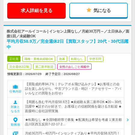
求人詳細を見る
気になる
株式会社アールイコール | インセン上限なし／月給30万円～／土日休み／面
接1回／未経験OK
平均月収58.9万／完全週休2日【買取スタッフ】20代・30代活躍
中
正社員
職種・業種未経験OK
急募
転勤なし
学歴不問
完全週休2日制
第二新卒歓迎
女性のおしごと掲載中
情報更新日：2026/07/29
終了予定日：
2026/08/27
【買取成約率94.7％｜テレアポ＆飛び込みナシ】■お客様との会
話を楽しみながら、中古ブランド品・時計・アクセサリー・アパ
仕事内容
レルなどの買取をお任せ♪
【周囲も羨む平均月収58.9万】■未経験＆第二新卒OK ■20～30代
活躍中 ■話すのが好きで、お客様との信頼関係を築ける方歓迎 ★
対象と
面接時に会社説明実施
なる方
★転勤なし ★全国9都府県で募集 ★配属先は希望を考慮 1:東京都
品川区西五反田7-22-17 2…
勤務地
月給30万円～40万円+インセンティブあり★平均月収58.9万円！