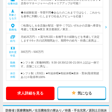
店長やマネージャーへのキャリアアップが可能！
仕事内容
◆未経験歓迎・学歴不問◆あなたのこれまでではなく、これから
対象と
を基準に判断いたします◎社会人デビューを応援！
なる方
◇転勤なし＆全店舗が駅近・駅中 ◇下記いずれかの店舗へ希望を
考慮して配属 ■東京 東京都港区／東京…
勤務地
月給25万円～＋賞与年2回＋各種手当※経験などを考慮して決定
します※6ヶ月の試用期間あり。期間中の給与・待遇に差異は…
給与
300万円～500万円
初年度
年収
■シフト例（実働8時間）9:30‐18:30/12:00-21:00※上記は一例で
勤務
時間
す。店舗ごとに異な…
■シフト制（月9日）■年始休暇■有給休暇■産休・育休(取得実績
休日
休暇
あり)※取得率100%
求人詳細を見る
気になる
防衛省 | 医療費無料／生活費格安の寮あり／待遇・手当充実／原則土日祝休