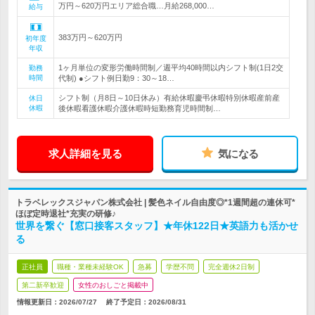
万円～620万円エリア総合職…月給268,000…
給与
383万円～620万円
初年度
年収
1ヶ月単位の変形労働時間制／週平均40時間以内シフト制(1日2交
勤務
時間
代制) ●シフト例日勤9：30～18…
シフト制（月8日～10日休み）有給休暇慶弔休暇特別休暇産前産
休日
休暇
後休暇看護休暇介護休暇時短勤務育児時間制…
求人詳細を見る
気になる
トラベレックスジャパン株式会社 | 髪色ネイル自由度◎*1週間超の連休可*
ほぼ定時退社*充実の研修♪
世界を繋ぐ【窓口接客スタッフ】★年休122日★英語力も活かせ
る
正社員
職種・業種未経験OK
急募
学歴不問
完全週休2日制
第二新卒歓迎
女性のおしごと掲載中
情報更新日：2026/07/27
終了予定日：
2026/08/31