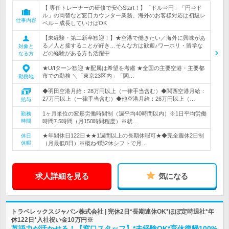
【 専任トレーナーの研修で安心Start！】「ドル⇒円」「円⇒ド
ル」の両替など窓口カウンター業務。海外のお客様対応は初級レ
仕事内容
ベル～成長していけばOK
【未経験・第二新卒歓迎！】★空港で働きたい／海外に興味があ
る／人と接することが好き…そんな方は歓迎♪ワーホリ・留学な
対象と
どの経験がある方も活躍中
なる方
★U/Iターン歓迎 ★配属は希望を考慮 ★全国の主要空港・主要都
市での勤務 ＼「東京23区内」「関…
勤務地
◆羽田空港月給：28万円以上（一律手当含む）◆関西空港月給：
27万円以上（一律手当含む）◆他空港月給：26万円以上（…
給与
1ヶ月単位の変形労働時間制（週平均40時間以内）※1日平均労働
勤務
時間
時間7.5時間（月150時間程度）※就…
★年間休日122日★★1週間以上の長期休暇可★◆完全週休2日制
休日
休暇
（月最低8日）※概ね4勤2休シフトで月…
求人詳細を見る
気になる
トラベレックスジャパン株式会社 | 完休2日*長期連休OK*ほぼ定時退社*年
休122日*入社祝い金10万円※
英語力が活かせる！【窓口スタッフ】*未経験OK*育休復帰100%