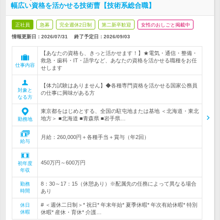
幅広い資格を活かせる技術曹【技術系総合職】
正社員
急募
完全週休2日制
第二新卒歓迎
女性のおしごと掲載中
情報更新日：2026/07/31
終了予定日：
2026/09/03
【あなたの資格も、きっと活かせます！】★電気・通信・整備・
救急・歯科・IT・語学など、あなたの資格を活かせる職種をお任
仕事内容
せします
【体力試験はありません】◆各種専門資格を活かせる国家公務員
対象と
の仕事に興味がある方
なる方
東京都をはじめとする、全国の駐屯地または基地 ＜北海道・東北
地方＞ ■北海道 ■青森県 ■岩手県…
勤務地
月給：260,000円＋各種手当＋賞与（年2回）
給与
450万円～600万円
初年度
年収
8：30～17：15（休憩あり）※配属先の任務によって異なる場合
勤務
時間
あり
# ＜週休二日制＞* 祝日* 年末年始* 夏季休暇* 年次有給休暇* 特別
休日
休暇
休暇* 産休・育休* 介護…