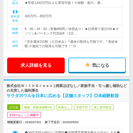
★年収1200万円以上も実現可能！※経験・能力・適…
給与
400万円～800万円
初年度
年収
9：00～18：00（実働8時間／休憩あり）★社用車で直行OK★ガ
勤務
時間
ソリン&パーキング代支給# 《1日…
* 完全週休2日制（土日休み）└連休の取得も可能です。* 有給休
休日
休暇
暇 ※連続での取得も可能です！* G…
求人詳細を見る
気になる
株式会社ＷｉｔｈＧｒｅｅｎ | 残業ほぼなし／家族手当・引っ越し補助など
の充実した福利厚生
サラダボウルを日本に広める【店舗スタッフ】◎未経験歓迎
正社員
職種・業種未経験OK
転勤なし
学歴不問
第二新卒歓迎
女性のおしごと掲載中
情報更新日：2026/07/03
終了予定日：
2026/09/03
◆20代30代が中心に活躍中◆店舗運営業務全般をお任せします◆