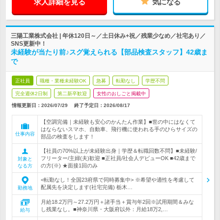
求人詳細を見る
気になる
三陽工業株式会社 | 年休120日～／土日休み+祝／残業少なめ／社宅あり／
SNS更新中！
未経験が当たり前♪スグ覚えられる【部品検査スタッフ】42歳ま
で
正社員
職種・業種未経験OK
急募
転勤なし
学歴不問
完全週休2日制
第二新卒歓迎
女性のおしごと掲載中
情報更新日：2026/07/29
終了予定日：
2026/08/17
【空調完備｜未経験も安心のかんたん作業】■世の中にはなくて
はならないスマホ、自動車、飛行機に使われる手のひらサイズの
仕事内容
部品の検査をします！
【社員の70%以上が未経験出身｜学歴＆転職回数不問】■未経験/
フリーター/主婦(夫)歓迎 ■正社員/社会人デビューOK ■42歳まで
対象と
の方(※) ★面接1回のみ
なる方
<転勤なし！全国23府県で同時募集中> ※希望や適性を考慮して
配属先を決定します(社宅完備) 栃木…
勤務地
月給18.2万円～27.2万円＋諸手当＋賞与年2回※試用期間＆みな
し残業なし。■神奈川県・大阪府以外：月給18万2,…
給与