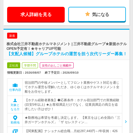
求人詳細を見る
気になる
新着
株式会社三井不動産ホテルマネジメント | 三井不動産グループ★新規ホテル
OPEN予定有！★キャリアUP可能
【支配人候補】グループホテルの運営を担う次代リーダー募集！
正社員
学歴不問
女性のおしごと掲載中
情報更新日：2026/08/07
終了予定日：
2026/09/10
宿泊部門の中核メンバーとしてフロント業務やゲスト対応を通じ
てホテル運営を理解いただき、ゆくゆくはホテルマネジメント全
仕事内容
般をお任せします。
【ホテル経験者募集】◆応募条件：ホテル宿泊部門での実務経験
(目安5年以上) ★お客様満足だけでなく、従業員満足の両立を追
対象と
求したい方はぜひ！
なる方
★勤務地は希望を考慮し決定します。 【東京をはじめ全国の「三
井ガーデンホテルズ」「ザ セレスティン…
勤務地
【関東配属】ナショナル総合職…月給287,440円～/年収例：426