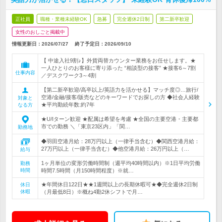
正社員
職種・業種未経験OK
急募
完全週休2日制
第二新卒歓迎
女性のおしごと掲載中
情報更新日：2026/07/27
終了予定日：
2026/09/10
【 中途入社9割♪】外貨両替カウンター業務をお任せします。★
一人ひとりのお客様に寄り添った “相談型の接客” ★接客6～7割
仕事内容
／デスクワーク3～4割
【第二新卒歓迎/高卒以上/英語力を活かせる】マッチ度◎…旅行/
空港/金融/接客/販売などのキーワードでお探しの方 ◆社会人経験
対象と
★平均勤続年数:約7年
なる方
★U/Iターン歓迎 ★配属は希望を考慮 ★全国の主要空港・主要都
市での勤務 ＼「東京23区内」「関…
勤務地
◆羽田空港月給：28万円以上（一律手当含む）◆関西空港月給：
27万円以上（一律手当含む）◆他空港月給：26万円以上（…
給与
1ヶ月単位の変形労働時間制（週平均40時間以内）※1日平均労働
勤務
時間
時間7.5時間（月150時間程度）※就…
★年間休日122日★★1週間以上の長期休暇可★◆完全週休2日制
休日
休暇
（月最低8日）※概ね4勤2休シフトで月…