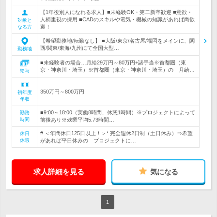
【1年後別人になれる求人】■未経験OK・第二新卒歓迎 ■意欲・
人柄重視の採用 ■CADのスキルや電気・機械の知識があれば尚歓
対象と
迎！
なる方
【希望勤務地/転勤なし】 ■大阪/東京/名古屋/福岡をメインに、関
西/関東/東海/九州にて全国大型…
勤務地
■未経験者の場合…月給29万円～80万円+諸手当※首都圏（東
京・神奈川・埼玉）※首都圏（東京・神奈川・埼玉）の 月給…
給与
350万円～800万円
初年度
年収
■9:00～18:00（実働8時間、休憩1時間）※プロジェクトによって
勤務
時間
前後あり※残業平均5.73時間…
# ＜年間休日125日以上！＞* 完全週休2日制（土日休み）⇒希望
休日
休暇
があれば平日休みの プロジェクトに…
求人詳細を見る
気になる
1