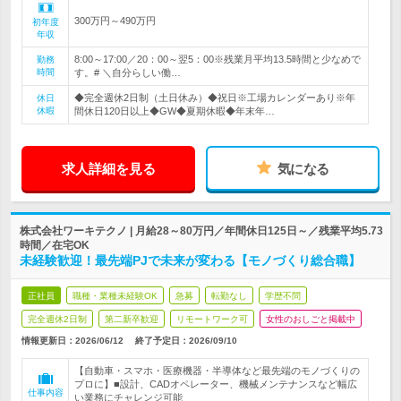
300万円～490万円
初年度
年収
8:00～17:00／20：00～翌5：00※残業月平均13.5時間と少なめで
勤務
時間
す。# ＼自分らしい働…
◆完全週休2日制（土日休み）◆祝日※工場カレンダーあり※年
休日
休暇
間休日120日以上◆GW◆夏期休暇◆年末年…
求人詳細を見る
気になる
株式会社ワーキテクノ | 月給28～80万円／年間休日125日～／残業平均5.73
時間／在宅OK
未経験歓迎！最先端PJで未来が変わる【モノづくり総合職】
正社員
職種・業種未経験OK
急募
転勤なし
学歴不問
完全週休2日制
第二新卒歓迎
リモートワーク可
女性のおしごと掲載中
情報更新日：2026/06/12
終了予定日：
2026/09/10
【自動車・スマホ・医療機器・半導体など最先端のモノづくりの
プロに】■設計、CADオペレーター、機械メンテナンスなど幅広
仕事内容
い業務にチャレンジ可能