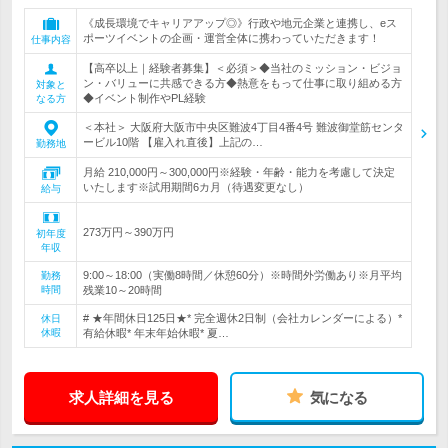
《成長環境でキャリアアップ◎》行政や地元企業と連携し、eス
ポーツイベントの企画・運営全体に携わっていただきます！
仕事内容
【高卒以上｜経験者募集】＜必須＞◆当社のミッション・ビジョ
ン・バリューに共感できる方◆熱意をもって仕事に取り組める方
対象と
◆イベント制作やPL経験
なる方
＜本社＞ 大阪府大阪市中央区難波4丁目4番4号 難波御堂筋センタ
ービル10階 【雇入れ直後】上記の…
勤務地
月給 210,000円～300,000円※経験・年齢・能力を考慮して決定
いたします※試用期間6カ月（待遇変更なし）
給与
273万円～390万円
初年度
年収
9:00～18:00（実働8時間／休憩60分）※時間外労働あり※月平均
勤務
時間
残業10～20時間
# ★年間休日125日★* 完全週休2日制（会社カレンダーによる）*
休日
休暇
有給休暇* 年末年始休暇* 夏…
求人詳細を見る
気になる