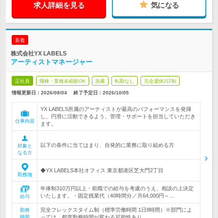
求人詳細を見る
気になる
新着
株式会社YX LABELS
アーティストマネージャー
正社員
職種・業種未経験OK
急募
転勤なし
完全週休2日制
情報更新日：2026/08/04
終了予定日：
2026/10/05
YX LABELS所属のアーティストが最高のパフォーマンスを発揮
し、円滑に活動できるよう、管理・サポートを担当していただき
仕事内容
ます。
以下の条件に当てはまり、自発的に業務に取り組める方
対象と
なる方
◆YX LABELS本社オフィス 東京都港区芝大門2丁目
勤務地
年俸制310万円以上・前職での給与を考慮のうえ、相談の上決定
いたします。・固定残業代（40時間分／月64,000円～…
給与
完全フレックスタイム制（標準労働時間 1日8時間）※部門によ
勤務
時間
っては、都度勤務時間が変わる可能性あり