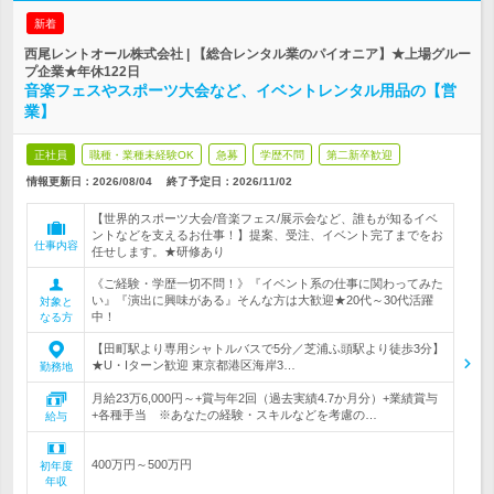
新着
西尾レントオール株式会社 | 【総合レンタル業のパイオニア】★上場グルー
プ企業★年休122日
音楽フェスやスポーツ大会など、イベントレンタル用品の【営
業】
正社員
職種・業種未経験OK
急募
学歴不問
第二新卒歓迎
情報更新日：2026/08/04
終了予定日：
2026/11/02
【世界的スポーツ大会/音楽フェス/展示会など、誰もが知るイベ
ントなどを支えるお仕事！】提案、受注、イベント完了までをお
仕事内容
任せします。★研修あり
《ご経験・学歴一切不問！》『イベント系の仕事に関わってみた
い』『演出に興味がある』そんな方は大歓迎★20代～30代活躍
対象と
中！
なる方
【田町駅より専用シャトルバスで5分／芝浦ふ頭駅より徒歩3分】
★U・Iターン歓迎 東京都港区海岸3…
勤務地
月給23万6,000円～+賞与年2回（過去実績4.7か月分）+業績賞与
+各種手当 ※あなたの経験・スキルなどを考慮の…
給与
400万円～500万円
初年度
年収