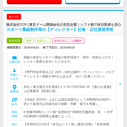
残り3日
株式会社TCP | 東京ドーム関係会社の安定企業｜シフト制で休日取得も安心
スポーツ番組制作等の【ディレクター】社食・正社員登用有
契約社員
急募
転勤なし
女性のおしごと掲載中
情報更新日：2026/04/23
終了予定日：
2026/08/10
競輪や多彩なスポーツ番組の制作現場で、制作・技術などのディ
レクター業務を担当いただきます。
仕事内容
【専門学校卒業以上】20代～30代活躍中！ディレクター、フロア
対象と
ディレクター経験が5年以上ある方、ぜひご応募ください♪
なる方
本社／東京都文京区後楽1-1-1 TK-CENTRAL 4F 【雇入れ直後】
上記事業所 【変更の範…
勤務地
【月給】30万円～上記には固定残業代として30時間/50,000円～
含む※超過分は別途支給※経験・年齢・能力を考慮し…
給与
# 実働7時間のシフト制* 休憩60分* 時間外労働有無：有 ⇒月平
勤務
時間
均29時間※時間帯は業務によって…
【年間休日113日】* 休日はシフト制（週休2日制）* 有休休暇：
休日