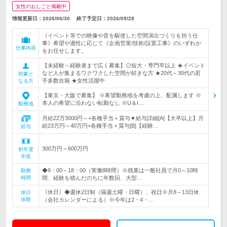
女性のおしごと掲載中
情報更新日：2026/06/30
終了予定日：
2026/09/28
《イベント等での映像や音を駆使した空間演出づくりを担う仕
事》希望や適性に応じて《企画営業/技術/設置工事》のいずれか
仕事内容
をお任せします。
【未経験～経験者まで広く募集】◎短大・専門卒以上 ★イベント
など人が集まるワクワクした空間が好きな方 ★20代～30代の若
対象と
手多数在籍 ★女性活躍中
なる方
【東京・大阪で募集】 ※希望勤務地を考慮の上、配属します ※
本人の希望に沿わない転勤なし ※U＆I…
勤務地
月給22万3000円～+各種手当＋賞与▼給与詳細[A]【大卒以上】月
給23万円～40万円+各種手当＋賞与[B]【経験…
給与
300万円～600万円
初年度
年収
◆9：00～18：00（実働8時間）※残業は一般社員で月0～10時
勤務
時間
間、経験を積んだのちに年数回、大型…
《休日》◆週休2日制（隔週土曜・日曜）、祝日※月8～13日休
休日
休暇
（会社カレンダーによる）※今年は2・4・…