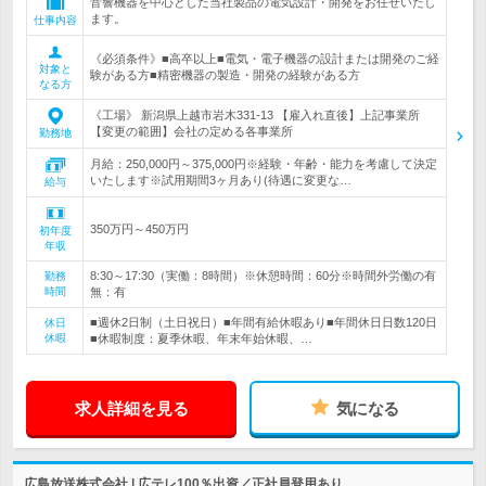
音響機器を中心とした当社製品の電気設計・開発をお任せいたし
ます。
仕事内容
《必須条件》■高卒以上■電気・電子機器の設計または開発のご経
対象と
験がある方■精密機器の製造・開発の経験がある方
なる方
《工場》 新潟県上越市岩木331-13 【雇入れ直後】上記事業所
【変更の範囲】会社の定める各事業所
勤務地
月給：250,000円～375,000円※経験・年齢・能力を考慮して決定
いたします※試用期間3ヶ月あり(待遇に変更な…
給与
350万円～450万円
初年度
年収
8:30～17:30（実働：8時間）※休憩時間：60分※時間外労働の有
勤務
時間
無：有
■週休2日制（土日祝日）■年間有給休暇あり■年間休日日数120日
休日
休暇
■休暇制度：夏季休暇、年末年始休暇、…
求人詳細を見る
気になる
広島放送株式会社 | 広テレ100％出資／正社員登用あり