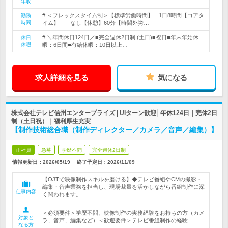
年収
# ＜フレックスタイム制＞【標準労働時間】 1日8時間【コアタ
勤務
時間
イム】 なし【休憩】60分【時間外労…
# ＼年間休日124日／■完全週休2日制 (土日)■祝日■年末年始休
休日
休暇
暇：6日間■有給休暇：10日以上…
求人詳細を見る
気になる
株式会社テレビ信州エンタープライズ | UIターン歓迎│年休124日｜完休2日
制（土日祝）｜福利厚生充実
【制作技術総合職（制作ディレクター／カメラ／音声／編集）】
正社員
急募
学歴不問
完全週休2日制
情報更新日：2026/05/19
終了予定日：
2026/11/09
【OJTで映像制作スキルを磨ける】◆テレビ番組やCMの撮影・
編集・音声業務を担当し、現場裁量を活かしながら番組制作に深
仕事内容
く関われます。
＜必須要件＞学歴不問、映像制作の実務経験をお持ちの方（カメ
対象と
ラ、音声、編集など）＜歓迎要件＞テレビ番組制作の経験
なる方