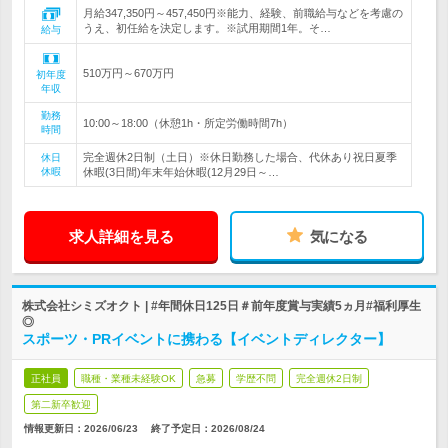
月給347,350円～457,450円※能力、経験、前職給与などを考慮の
うえ、初任給を決定します。※試用期間1年。そ…
給与
510万円～670万円
初年度
年収
勤務
10:00～18:00（休憩1h・所定労働時間7h）
時間
完全週休2日制（土日）※休日勤務した場合、代休あり祝日夏季
休日
休暇
休暇(3日間)年末年始休暇(12月29日～…
求人詳細を見る
気になる
株式会社シミズオクト | #年間休日125日＃前年度賞与実績5ヵ月#福利厚生
◎
スポーツ・PRイベントに携わる【イベントディレクター】
正社員
職種・業種未経験OK
急募
学歴不問
完全週休2日制
第二新卒歓迎
情報更新日：2026/06/23
終了予定日：
2026/08/24