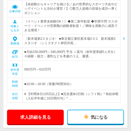
【未経験からキャリアを描ける／あの世界的なスポーツ大会やビ
ッグイベントも当社が運営！】◎数万人規模の現場を成功へ導く
仕事内容
ポジション
《イベント業界未経験OK！》◆第二新卒歓迎 ◆学歴不問 ※スポ
ーツ・イベントや営業職の経験者歓迎！／興味を原動力に成長で
対象と
きる環境！
なる方
〈新木場第2スタジオ〉 ■東京都江東区新木場2-2-1 新木場第2
スタジオ 〈シミズオクト神宮外苑…
勤務地
■月給230,000円～340,000円 手当 ＋賞与（前年度実績5ヵ月分）
※経験・能力・適性などを考慮のうえ、優遇…
給与
500万円～610万円
初年度
年収
勤務
■10:00～18:30（実働7時間30分）
時間
# 【年間休日125日以上】■完全週休2日制（シフト制）* 有給休暇
休日
休暇
（入社半年後に10日間付与）* …
求人詳細を見る
気になる