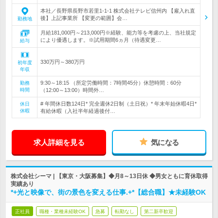
本社／長野県長野市若里1-1-1 株式会社テレビ信州内 【雇入れ直
後】上記事業所 【変更の範囲】会…
勤務地
月給181,000円～213,000円※経験、能力等を考慮の上、当社規定
により優遇します。※試用期間6ヵ月（待遇変更…
給与
330万円～380万円
初年度
年収
9:30～18:15 （所定労働時間：7時間45分）休憩時間：60分
勤務
時間
（12:00～13:00）時間外…
# 年間休日数124日* 完全週休2日制（土日祝）* 年末年始休暇4日*
休日
休暇
有給休暇（入社半年経過後付…
求人詳細を見る
気になる
株式会社シーマ | 【東京・大阪募集】◆月8～13日休 ◆男女ともに育休取得
実績あり
*+光と映像で、街の景色を変える仕事.+*【総合職】★未経験OK
正社員
職種・業種未経験OK
急募
転勤なし
第二新卒歓迎