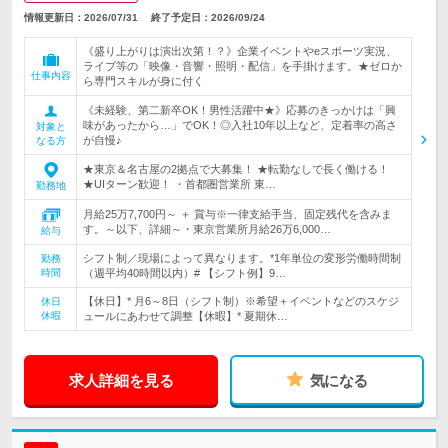
情報更新日：2026/07/31
終了予定日：
2026/09/24
《盛り上がりは演出次第！？》企業イベントやeスポーツ実況、
ライブ等の「映像・音響・照明・配信」を手掛けます。★ゼロか
仕事内容
ら専門スキルが身に付く
《未経験、第二新卒OK！男性活躍中★》応募のきっかけは「興
味があったから…」でOK！◎入社10年以上など、定着率の高さ
対象と
が自慢♪
なる方
★東京＆名古屋の2拠点で大募集！ ★転勤なしで長く働ける！
★UIターン歓迎！ ・首都圏営業所 東…
勤務地
月給25万7,700円～ ＋ 賞与※一律支給手当、固定残代を含みま
す。～以下、詳細～・東京営業所月給26万6,000…
給与
シフト制／現場によって異なります。*1年単位の変形労働時間制
勤務
時間
（週平均40時間以内）# 【シフト例】9…
【休日】* 月6～8日（シフト制）※希望＋イベントなどのスケジ
休日
休暇
ュールにあわせて調整【休暇】* 夏期休…
求人詳細を見る
気になる