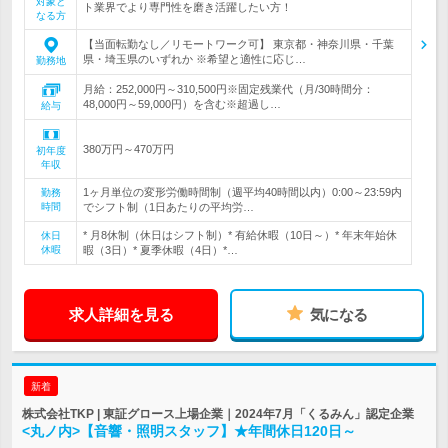
対象と
ト業界でより専門性を磨き活躍したい方！
なる方
【当面転勤なし／リモートワーク可】 東京都・神奈川県・千葉
県・埼玉県のいずれか ※希望と適性に応じ…
勤務地
月給：252,000円～310,500円※固定残業代（月/30時間分：
48,000円～59,000円）を含む※超過し…
給与
380万円～470万円
初年度
年収
1ヶ月単位の変形労働時間制（週平均40時間以内）0:00～23:59内
勤務
時間
でシフト制（1日あたりの平均労…
* 月8休制（休日はシフト制）* 有給休暇（10日～）* 年末年始休
休日
休暇
暇（3日）* 夏季休暇（4日）*…
求人詳細を見る
気になる
新着
株式会社TKP | 東証グロース上場企業｜2024年7月「くるみん」認定企業
<丸ノ内>【音響・照明スタッフ】★年間休日120日～