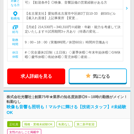
対象と
可）【歓迎条件】◎映像、音響設備の営業経験がある方
なる方
【名古屋支社】愛知県名古屋市中区錦3丁目10-33 錦SISビル
【雇入れ直後】上記事業所 【変更…
勤務地
【月給】214,530円～340,310円※経験・年齢・能力を考慮して決
定いたします※試用期間3ヶ月あり（待遇の変化…
給与
勤務
9：00～18：00（実働8時間／休憩60分）時間外労働あり
時間
# ◇完全週休2日制（土日祝）◇夏季休暇◇年末年始休暇◇GW休
休日
休暇
暇◇慶弔休暇◇有給休暇◇育児休暇◇産前…
求人詳細を見る
気になる
株式会社光響社 | 創業75年★業界の知名度抜群◎9～18時の勤務がメイン！
転勤なし
映像も音響も照明も！マルチに輝ける【技術スタッフ】#未経験
OK
正社員
職種・業種未経験OK
転勤なし
第二新卒歓迎
女性のおしごと掲載中