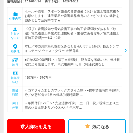
情報更新日：2026/04/14
終了予定日：
2026/10/12
ホールや劇場、スポーツ施設の音響設備における施工管理業務を
お願いします。建設業界や音響業界出身の方々が今までの経験を
仕事内容
強みとして活躍中です★
《必須》音響設備や電気設備工事の施工管理経験がある方《歓
迎》電気通信工事業の監理技術者・主任技術者資格／電気通信工
対象と
事施工管理技士1級・2級
なる方
本社／神奈川県横浜市西区みなとみらい5丁目1番2号 横浜シンフ
ォステージ ウエストタワー 大阪営業…
勤務地
■月給230,000円以上＋諸手当※経験、能力等を考慮の上、当社規
定により優遇します。※試用期間3ヵ月（待遇変更なし…
給与
430万円～570万円
初年度
年収
＜コアタイム無しのフレックスタイム制＞■標準労働時間7時間45
勤務
時間
分／休憩60分※1日の標準労働時間帯 …
＜年間休日127日＞* 完全週休2日制：土・日・祝／現場により土
休日
休暇
曜の休日出勤あり／代休あり* 年末年…
求人詳細を見る
気になる