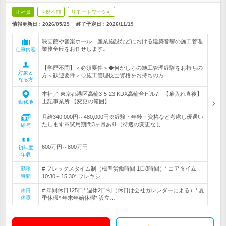
正社員
学歴不問
リモートワーク可
情報更新日：2026/05/29
終了予定日：
2026/11/19
映画館や音楽ホール、産業施設などにおける建築音響の施工管理
業務全般をお任せします。
仕事内容
【学歴不問】＜必須要件＞◆何かしらの施工管理経験をお持ちの
対象と
方＜歓迎要件＞◇施工管理技士資格をお持ちの方
なる方
本社／ 東京都港区高輪3-5-23 KDX高輪台ビル7F 【雇入れ直後】
上記事業所 【変更の範囲】…
勤務地
月給340,000円～480,000円※経験・年齢・資格など考慮し優遇い
たします※試用期間3ヶ月あり（待遇の変更なし…
給与
600万円～800万円
初年度
年収
# フレックスタイム制（標準労働時間 1日8時間）* コアタイム
勤務
時間
10:30～15:30* フレキシ…
# 年間休日125日* 週休2日制（休日は会社カレンダーによる）* 夏
休日
休暇
季休暇* 年末年始休暇* 設立…