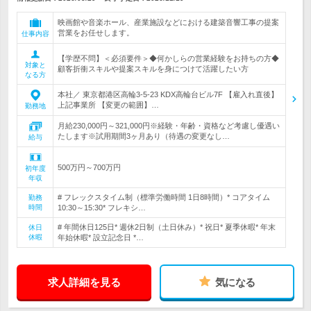
映画館や音楽ホール、産業施設などにおける建築音響工事の提案
営業をお任せします。
仕事内容
【学歴不問】＜必須要件＞◆何かしらの営業経験をお持ちの方◆
対象と
顧客折衝スキルや提案スキルを身につけて活躍したい方
なる方
本社／ 東京都港区高輪3-5-23 KDX高輪台ビル7F 【雇入れ直後】
上記事業所 【変更の範囲】…
勤務地
月給230,000円～321,000円※経験・年齢・資格など考慮し優遇い
たします※試用期間3ヶ月あり（待遇の変更なし…
給与
500万円～700万円
初年度
年収
# フレックスタイム制（標準労働時間 1日8時間）* コアタイム
勤務
時間
10:30～15:30* フレキシ…
# 年間休日125日* 週休2日制（土日休み）* 祝日* 夏季休暇* 年末
休日
休暇
年始休暇* 設立記念日 *…
求人詳細を見る
気になる