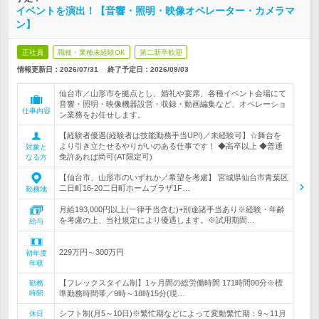
イベントを演出！【音響・照明・映像オペレーター・カメラマ
ン】
正社員
職種・業種未経験OK
第二新卒歓迎
情報更新日：2026/07/31
終了予定日：
2026/09/03
仙台市／山形市を拠点とし、婚礼や宴席、各種イベント会場にて
音響・照明・映像機器設営・収録・動画編集など、オペレーショ
仕事内容
ン業務をお任せします。
【経験者優遇(経験者は技能勤務手当UP!)／未経験可】☆舞台を
より引き立たせるやりがいのある仕事です！ ◆高卒以上 ◆普通
対象と
免許あれば尚可(AT限定可)
なる方
【仙台市、山形市のいずれか／希望を考慮】 宮城県仙台市青葉区
二日町16-20二日町ホームプラザ1F…
勤務地
月給193,000円以上(一律手当含む)+別途諸手当あり※経験・年齢
を考慮の上、当社規定により優遇します。※試用期間…
給与
229万円～300万円
初年度
年収
【フレックスタイム制】1ヶ月間の総労働時間 171時間00分※標
勤務
時間
準勤務時間帯／9時～18時15分(現…
シフト制(月5～10日)※繁忙期などによって変動繁忙期：9～11月
休日