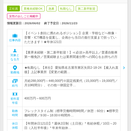
正社員
業種未経験OK
急募
転勤なし
第二新卒歓迎
女性のおしごと掲載中
情報更新日：2026/06/02
終了予定日：
2026/11/23
【イベント創出に携われるポジション】企業・学校などへ映像・
音響・ICT機器を提案し、企画から当日の進行支援まで担ってい
仕事内容
ただきます！★年休121日
【業界未経験・第二新卒歓迎！】≪必須≫高卒以上／普通自動車
対象と
第一種免許／営業経験または業界関連分野への関心をお持ちの方
なる方
★転勤なし 【本社】 愛知県名古屋市東区矢田2-18-24 【雇入れ直
後】上記事業所 【変更の範囲…
勤務地
月給288,000円～448,000円※固定残業代（15,000円～19,000円／
月10時間分）、その他一律固定手…
給与
400万円～600万円
初年度
年収
フレックスタイム制（標準労働時間8時間／休憩：60分）■標準労
勤務
時間
働時間帯／9:00～18:00※時間外…
【年間休日121日】* 週休2日制（土日祝）* 有給休暇／10日～20
休日
休暇
日（入社半年後）* 年末年始休…