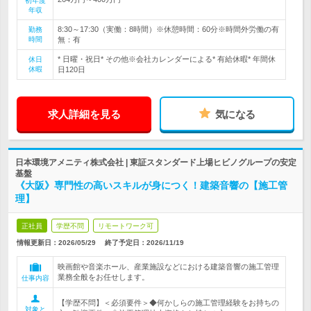
初年度
年収
8:30～17:30（実働：8時間）※休憩時間：60分※時間外労働の有
勤務
時間
無：有
* 日曜・祝日* その他※会社カレンダーによる* 有給休暇* 年間休
休日
休暇
日120日
求人詳細を見る
気になる
日本環境アメニティ株式会社 | 東証スタンダード上場ヒビノグループの安定
基盤
《大阪》専門性の高いスキルが身につく！建築音響の【施工管
理】
正社員
学歴不問
リモートワーク可
情報更新日：2026/05/29
終了予定日：
2026/11/19
映画館や音楽ホール、産業施設などにおける建築音響の施工管理
業務全般をお任せします。
仕事内容
【学歴不問】＜必須要件＞◆何かしらの施工管理経験をお持ちの
対象と