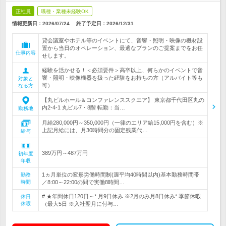
正社員
職種・業種未経験OK
情報更新日：2026/07/24
終了予定日：
2026/12/31
貸会議室やホテル等のイベントにて、音響・照明・映像の機材設
置から当日のオペレーション、最適なプランのご提案までをお任
仕事内容
せします。
経験を活かせる！＜必須要件＞高卒以上、何らかのイベントで音
響・照明・映像機器を扱った経験をお持ちの方（アルバイト等も
対象と
可）
なる方
【丸ビルホール＆コンファレンススクエア】 東京都千代田区丸の
内2-4-1 丸ビル7・8階 転勤：当…
勤務地
月給280,000円～350,000円（一律のエリア給15,000円を含む）※
上記月給には、月30時間分の固定残業代…
給与
389万円～487万円
初年度
年収
1ヵ月単位の変形労働時間制(週平均40時間以内)基本勤務時間帯
勤務
時間
／8:00～22:00の間で実働8時間…
# ★年間休日120日～* 月9日休み ※2月のみ月8日休み* 季節休暇
休日
休暇
（最大5日 ※入社翌月に付与…