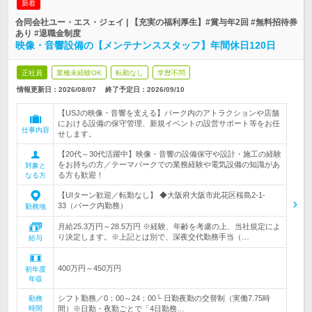
新着
合同会社ユー・エス・ジェイ | 【充実の福利厚生】#賞与年2回 #無料招待券
あり #退職金制度
映像・音響設備の【メンテナンススタッフ】年間休日120日
正社員
業種未経験OK
転勤なし
学歴不問
情報更新日：2026/08/07
終了予定日：
2026/09/10
【USJの映像・音響を支える】パーク内のアトラクションや店舗
における設備の保守管理、新規イベントの設営サポート等をお任
仕事内容
せします。
【20代～30代活躍中】映像・音響の設備保守や設計・施工の経験
をお持ちの方／テーマパークでの業務経験や電気設備の知識があ
対象と
る方も歓迎！
なる方
【UIターン歓迎／転勤なし】 ◆大阪府大阪市此花区桜島2-1-
33（パーク内勤務）
勤務地
月給25.3万円～28.5万円 ※経験、年齢を考慮の上、当社規定によ
り決定します。※上記とは別で、深夜交代勤務手当（…
給与
400万円～450万円
初年度
年収
シフト勤務／0：00～24：00└ 日勤夜勤の交替制（実働7.75時
勤務
時間
間）※日勤・夜勤ごとで「4日勤務…