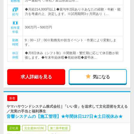
カー通勤可 ◇本社／富山県富山市…
勤務地
◆月給214,000円以上◆賞与年2回あり※あなたの経験・年齢・能
力を考慮の上、決定します。※試用期間3ヶ月間あり（…
給与
300万円～500万円
初年度
年収
9：00～17：00※勤務先や担当イベント・作業により変動しま
勤務
時間
す。
◆月8日休み（シフト制）※閑散期・繁忙期に応じて休日数が前
休日
休暇
後します。◆年末年始休暇◆有給休暇◆慶弔休…
求人詳細を見る
気になる
新着
ヤマハサウンドシステム株式会社 | 「いい音」を追求して文化芸術を支える
／充実の手当と福利厚生
音響システムの【施工管理】★年間休日127日★土日祝休み★
正社員
完全週休2日制
第二新卒歓迎