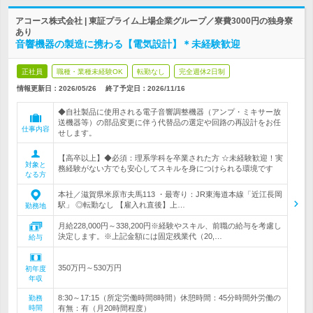
アコース株式会社 | 東証プライム上場企業グループ／寮費3000円の独身寮
あり
音響機器の製造に携わる【電気設計】＊未経験歓迎
正社員
職種・業種未経験OK
転勤なし
完全週休2日制
情報更新日：2026/05/26
終了予定日：
2026/11/16
◆自社製品に使用される電子音響調整機器（アンプ・ミキサー放
送機器等）の部品変更に伴う代替品の選定や回路の再設計をお任
仕事内容
せします。
【高卒以上】◆必須：理系学科を卒業された方 ☆未経験歓迎！実
対象と
務経験がない方でも安心してスキルを身につけられる環境です
なる方
本社／滋賀県米原市夫馬113 ・最寄り：JR東海道本線「近江長岡
駅」 ◎転勤なし 【雇入れ直後】上…
勤務地
月給228,000円～338,200円※経験やスキル、前職の給与を考慮し
決定します。※上記金額には固定残業代（20,…
給与
350万円～530万円
初年度
年収
8:30～17:15（所定労働時間8時間）休憩時間：45分時間外労働の
勤務
時間
有無：有（月20時間程度）