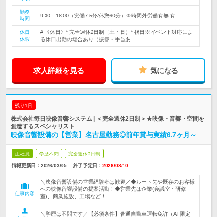
勤務
9:30～18:00（実働7.5分/休憩60分）※時間外労働有無:有
時間
# 《休日》* 完全週休2日制（土・日）* 祝日※イベント対応によ
休日
休暇
る休日出勤の場合あり（振替・手当あ…
求人詳細を見る
気になる
残り1日
株式会社毎日映像音響システム | ＜完全週休2日制＞★映像・音響・空間を
創造するスペシャリスト
映像音響設備の【営業】名古屋勤務◎前年賞与実績6.7ヶ月～
正社員
学歴不問
完全週休2日制
情報更新日：2026/03/05
終了予定日：
2026/08/10
＼映像音響設備の営業経験者は歓迎／◆ルート先や既存のお客様
への映像音響設備の提案活動！◆営業先は企業(会議室・研修
仕事内容
室)、商業施設、工場など！
＼学歴は不問です／【必須条件】普通自動車運転免許（AT限定