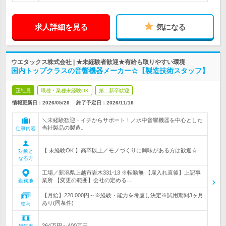
求人詳細を見る
気になる
ウエタックス株式会社 | ★未経験者歓迎★有給も取りやすい環境
国内トップクラスの音響機器メーカー☆【製造技術スタッフ】
正社員
職種・業種未経験OK
第二新卒歓迎
情報更新日：2026/05/26
終了予定日：
2026/11/16
＼未経験歓迎・イチからサポート！／水中音響機器を中心とした
当社製品の製造。
仕事内容
【 未経験OK 】高卒以上／モノづくりに興味がある方は歓迎☆
対象と
なる方
工場／新潟県上越市岩木331-13 ※転勤無 【雇入れ直後】上記事
業所 【変更の範囲】会社の定める…
勤務地
【月給】220,000円～※経験・能力を考慮し決定※試用期間3ヶ月
あり(同条件)
給与
264万円～400万円