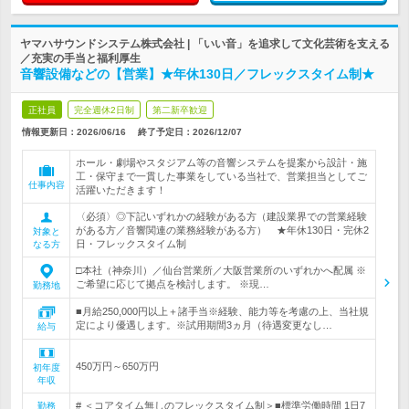
ヤマハサウンドシステム株式会社 | 「いい音」を追求して文化芸術を支える
／充実の手当と福利厚生
音響設備などの【営業】★年休130日／フレックスタイム制★
正社員
完全週休2日制
第二新卒歓迎
情報更新日：2026/06/16
終了予定日：
2026/12/07
ホール・劇場やスタジアム等の音響システムを提案から設計・施
工・保守まで一貫した事業をしている当社で、営業担当としてご
仕事内容
活躍いただきます！
〈必須〉◎下記いずれかの経験がある方（建設業界での営業経験
がある方／音響関連の業務経験がある方） ★年休130日・完休2
対象と
日・フレックスタイム制
なる方
□本社（神奈川）／仙台営業所／大阪営業所のいずれかへ配属 ※
ご希望に応じて拠点を検討します。 ※現…
勤務地
■月給250,000円以上＋諸手当※経験、能力等を考慮の上、当社規
定により優遇します。※試用期間3ヵ月（待遇変更なし…
給与
450万円～650万円
初年度
年収
# ＜コアタイム無しのフレックスタイム制＞■標準労働時間 1日7
勤務