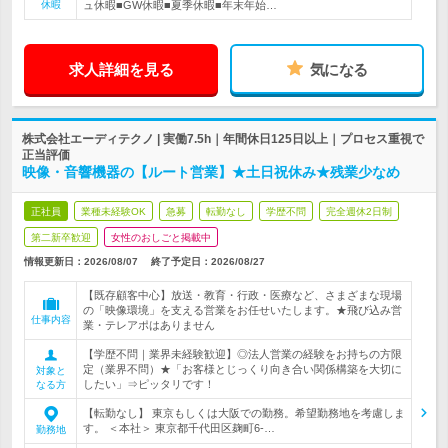
休暇
ュ休暇■GW休暇■夏季休暇■年末年始…
求人詳細を見る
気になる
株式会社エーディテクノ | 実働7.5h｜年間休日125日以上｜プロセス重視で
正当評価
映像・音響機器の【ルート営業】★土日祝休み★残業少なめ
正社員
業種未経験OK
急募
転勤なし
学歴不問
完全週休2日制
第二新卒歓迎
女性のおしごと掲載中
情報更新日：2026/08/07
終了予定日：
2026/08/27
【既存顧客中心】放送・教育・行政・医療など、さまざまな現場
の「映像環境」を支える営業をお任せいたします。★飛び込み営
仕事内容
業・テレアポはありません
【学歴不問｜業界未経験歓迎】◎法人営業の経験をお持ちの方限
定（業界不問）★「お客様とじっくり向き合い関係構築を大切に
対象と
したい」⇒ピッタリです！
なる方
【転勤なし】 東京もしくは大阪での勤務。希望勤務地を考慮しま
す。 ＜本社＞ 東京都千代田区麹町6-…
勤務地