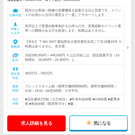
既存のお客様へ映像や音響機器を提案する法人営業です。イベン
トの企画から当日の運営まで一貫してサポートします。
仕事内容
高卒以上で普通自動車免許をお持ちの方。営業経験やイベント業
対象と
界への興味がある方を歓迎します。転勤はありません。
なる方
【本社】 〒461-0047 愛知県名古屋市東区矢田二丁目18番24号 ※
転勤はありません。名古屋…
勤務地
月給288,000円～448,000円 ※上記月給には、固定残業手当（10
時間分 18,800円～29,300円）と…
給与
400万円～700万円
初年度
年収
フレックスタイム制（標準労働時間8時間） 標準労働時間帯／
勤務
時間
9:00～18:00（休憩1時間）※月平均…
■完全週休2日制（土日祝日） ■年末年始休暇 ■GW休暇 ■夏季休
休日
休暇
暇 ■有給休暇（取得率70％）■慶…
求人詳細を見る
気になる