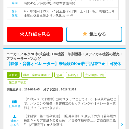
時間
時間45分／休憩60分※標準労働時間…
# ＜年間休日130日＞* 完全週休2日制：土・日・祝／現場により
休日
休暇
土曜の休日出勤あり／代休あり* 年…
求人詳細を見る
気になる
コニカミノルタNC株式会社 | OA機器・印刷機器・メディカル機器の販売・
アフターサービスなど
【映像・音響オペレーター】未経験OK★若手活躍中★土日祝休
正社員
職種・業種未経験OK
急募
転勤なし
完全週休2日制
第二新卒歓迎
情報更新日：2026/06/05
終了予定日：
2026/11/26
【20代～30代活躍中】技術スタッフとしてイベントや展示会など
で、パソコンや映像・音響機器のセッティングやオペレーター業
仕事内容
務を担っていただきます。
【未経験・第二新卒歓迎】《応募条件》35歳以下の方（若年層の
長期キャリア形成を図るため）／専修学校卒以上／普通自動車免
対象と
許（AT限定可）★人物重視
なる方