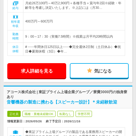
月給26万100円～40万2,900円＋各種手当＋賞与年2回※経験・年
齢等を考慮し決定いたします。※上記には（月30…
給与
400万円～600万円
初年度
年収
勤務
9：00～17：30（実働7.5時間）※残業は月平均20時間以内
時間
# -----年間休日125日以上-----◆完全週休2日制（土日休み）◆祝
休日
休暇
日◆夏期休暇（3日）◆年…
求人詳細を見る
気になる
アコース株式会社 | 東証プライム上場企業グループ／寮費3000円の独身寮
あり
音響機器の製造に携わる【スピーカー設計】＊未経験歓迎
正社員
職種・業種未経験OK
転勤なし
学歴不問
情報更新日：2026/05/26
終了予定日：
2026/11/16
◆東証プライム上場グループの製品である業務用スピーカーの開