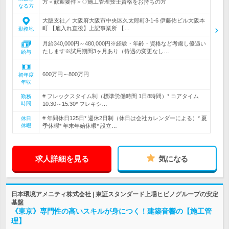
方＜歓迎要件＞◇施工管理技士資格をお持ちの方
なる方
大阪支社／ 大阪府大阪市中央区久太郎町3-1-6 伊藤佑ビル大阪本
町 【雇入れ直後】上記事業所 【…
勤務地
月給340,000円～480,000円※経験・年齢・資格など考慮し優遇い
たします※試用期間3ヶ月あり（待遇の変更なし…
給与
600万円～800万円
初年度
年収
# フレックスタイム制（標準労働時間 1日8時間）* コアタイム
勤務
時間
10:30～15:30* フレキシ…
# 年間休日125日* 週休2日制（休日は会社カレンダーによる）* 夏
休日
休暇
季休暇* 年末年始休暇* 設立…
求人詳細を見る
気になる
日本環境アメニティ株式会社 | 東証スタンダード上場ヒビノグループの安定
基盤
《東京》専門性の高いスキルが身につく！建築音響の【施工管
理】