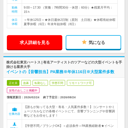
9:00～17:30 （実働：7時間30分・休憩：60分）★残業月平均：
勤務
時間
15ｈ
＜年休125日＞★休日週休2日制（原則 土日祝）★休暇有給休暇
休日
休暇
夏季休暇（6日）年末年始休暇（8日）
求人詳細を見る
気になる
株式会社東京ハートス | 有名アーティストのツアーなどの大型イベントを手
掛ける業界大手
イベントの【音響担当】PA業務※年休116日※大型案件多数
正社員
急募
転勤なし
学歴不問
リモートワーク可
女性のおしごと掲載中
情報更新日：2026/02/24
終了予定日：
2026/08/24
【誰もが知ってる大型・有名・人気案件多数！】コンサートやミ
ュージカルなどの各種イベントにて、音響プランニングや音響調
仕事内容
整などをお任せします！
【学歴不問／ブランクOK】＜必須条件＞PA業務経験者★イベン