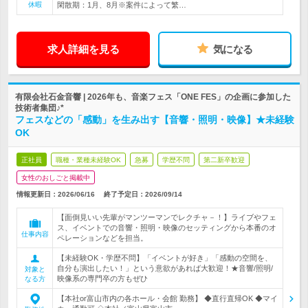
休暇
閑散期：1月、8月※案件によって繁…
求人詳細を見る
気になる
有限会社石金音響 | 2026年も、音楽フェス「ONE FES」の企画に参加した
技術者集団♪*
フェスなどの「感動」を生み出す【音響・照明・映像】★未経験
OK
正社員
職種・業種未経験OK
急募
学歴不問
第二新卒歓迎
女性のおしごと掲載中
情報更新日：2026/06/16
終了予定日：
2026/09/14
【面倒見いい先輩がマンツーマンでレクチャ－！】ライブやフェ
ス、イベントでの音響・照明・映像のセッティングから本番のオ
仕事内容
ペレーションなどを担当。
【未経験OK・学歴不問】「イベントが好き」「感動の空間を、
自分も演出したい！」という意欲があれば大歓迎！★音響/照明/
対象と
映像系の専門卒の方もぜひ
なる方
【本社or富山市内の各ホール・会館 勤務】 ◆直行直帰OK ◆マイ