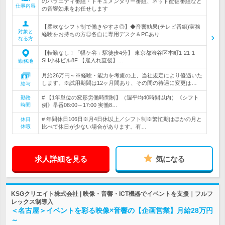
のバラエティ番組・ドキュメンタリー番組、ネット配信番組など
仕事内容
の音響効果をお任せします
【柔軟なシフト制で働きやすさ◎】◆音響効果(テレビ番組)実務
対象と
経験をお持ちの方◎各自に専用デスク＆PCあり
なる方
【転勤なし！「幡ケ谷」駅徒歩4分】 東京都渋谷区本町1-21-1
SH小林ビル8F 【雇入れ直後】…
勤務地
月給26万円～※経験・能力を考慮の上、当社規定により優遇いた
します。※試用期間は12ヶ月間あり、その間の待遇に変更は…
給与
# 【1年単位の変形労働時間制】（週平均40時間以内）《シフト
勤務
時間
例》早番08:00～17:00 実働8…
# 年間休日106日※月4日休以上／シフト制※繁忙期はほかの月と
休日
休暇
比べて休日が少ない場合があります。有…
求人詳細を見る
気になる
KSGクリエイト株式会社 | 映像・音響・ICT機器でイベントを支援｜フルフ
レックス制導入
＜名古屋＞イベントを彩る映像×音響の【企画営業】月給28万円
～