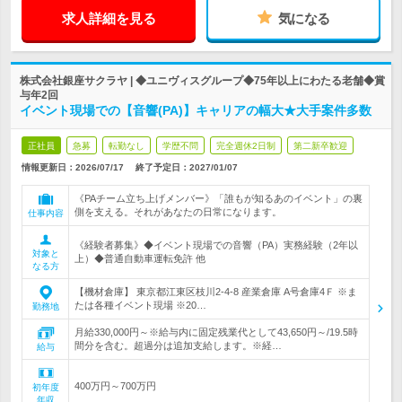
求人詳細を見る
気になる
株式会社銀座サクラヤ | ◆ユニヴィスグループ◆75年以上にわたる老舗◆賞
与年2回
イベント現場での【音響(PA)】キャリアの幅大★大手案件多数
正社員
急募
転勤なし
学歴不問
完全週休2日制
第二新卒歓迎
情報更新日：2026/07/17
終了予定日：
2027/01/07
《PAチーム立ち上げメンバー》「誰もが知るあのイベント」の裏
側を支える。それがあなたの日常になります。
仕事内容
《経験者募集》◆イベント現場での音響（PA）実務経験（2年以
対象と
上）◆普通自動車運転免許 他
なる方
【機材倉庫】 東京都江東区枝川2-4-8 産業倉庫 A号倉庫4Ｆ ※ま
たは各種イベント現場 ※20…
勤務地
月給330,000円～※給与内に固定残業代として43,650円～/19.5時
間分を含む。超過分は追加支給します。※経…
給与
400万円～700万円
初年度
年収