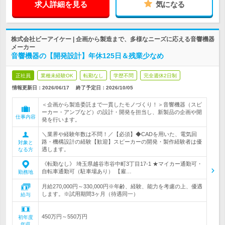
求人詳細を見る
気になる
株式会社ビーアイケー | 企画から製造まで、多様なニーズに応える音響機器
メーカー
音響機器の【開発設計】年休125日＆残業少なめ
正社員
業種未経験OK
転勤なし
学歴不問
完全週休2日制
情報更新日：2026/06/17
終了予定日：
2026/10/05
＜企画から製造委託まで一貫したモノづくり！＞音響機器（スピ
ーカー・アンプなど）の設計・開発を担当し、新製品の企画や開
仕事内容
発を行います。
＼業界や経験年数は不問！／【必須】◆CADを用いた、電気回
路・機構設計の経験【歓迎】スピーカーの開発・製作経験者は優
対象と
遇します。
なる方
《転勤なし》 埼玉県越谷市谷中町3丁目17-1 ★マイカー通勤可・
自転車通勤可（駐車場あり） 【雇…
勤務地
月給270,000円～330,000円※年齢、経験、能力を考慮の上、優遇
します。※試用期間3ヶ月（待遇同一）
給与
450万円～550万円
初年度
年収