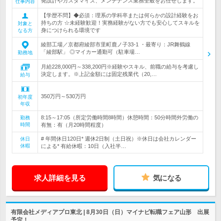
発設計やカスタマイズ、メンテナンス業務全般をお任せします。
仕事内容
【学歴不問】◆必須：理系の学科卒または何らかの設計経験をお
持ちの方 ☆未経験歓迎！実務経験がない方でも安心してスキルを
対象と
身につけられる環境です
なる方
綾部工場／京都府綾部市里町鹿ノ子33-1 ・最寄り：JR舞鶴線
「綾部駅」 ◎マイカー通勤可（駐車場…
勤務地
月給228,000円～338,200円※経験やスキル、前職の給与を考慮し
決定します。※上記金額には固定残業代（20,…
給与
350万円～530万円
初年度
年収
8:15～17:05（所定労働時間8時間）休憩時間：50分時間外労働の
勤務
時間
有無：有（月20時間程度）
# 年間休日120日* 週休2日制（土日祝）※休日は会社カレンダー
休日
休暇
による* 有給休暇：10日（入社半…
求人詳細を見る
気になる
有限会社メディアプロ東北 | 8月30日（日）マイナビ転職フェア山形 出展
予定！