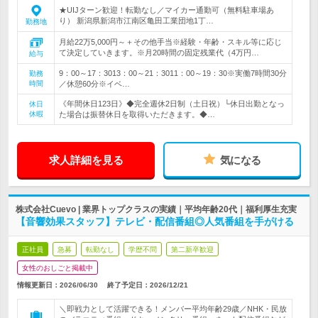
★UIJターン歓迎！転勤なし／マイカー通勤可（無料駐車場あ
り） 新潟県新潟市江南区亀田工業団地1丁…
勤務地
月給22万5,000円～＋その他手当※経験・年齢・スキル等に応じ
て決定していきます。※月20時間の固定残業代（4万円…
給与
9：00～17：3013：00～21：3011：00～19：30※実働7時間30分
勤務
時間
／休憩60分※イベ…
《年間休日123日》◆完全週休2日制（土日祝）└休日出勤となっ
休日
休暇
た場合は振替休日を取得いただきます。◆…
求人詳細を見る
気になる
株式会社Cuevo | 業界トップクラスの実績｜平均年齢20代｜福利厚生充実
【音響効果スタッフ】テレビ・配信番組◎人気番組を手がける
正社員
急募
転勤なし
学歴不問
第二新卒歓迎
女性のおしごと掲載中
情報更新日：2026/06/30
終了予定日：
2026/12/21
＼即戦力として活躍できる！メンバー平均年齢29歳／NHK・民放