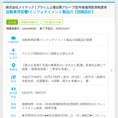
株式会社メイテック | プライム上場企業グループ/定年後雇用延長制度有
自動車用音響/インフォテイメント製品の【回路設計】
正社員
業種未経験OK
完全週休2日制
情報更新日：2026/08/05
終了予定日：
2026/12/17
自動車用音響/インフォテイメント製品の回路設計業務
仕事内容
アナログ回路設計のご経験をお持ちの方
対象と
なる方
【雇入れ直後】全国の事業所のいずれかに配属。派遣先企業にて
就業 ＜勤務地考慮＞ ご希望を考慮し、ご…
勤務地
月給27万400円～43万4,700円＋賞与（年2回）＋諸手当（残業代
全額支給、交通費等）※経験・能力を考慮の上、優…
給与
530万円～960万円
初年度
年収
勤務時間：9:00～18:00(実働8時間/休憩時間 1時間00分)※フレッ
勤務
時間
クスタイム制有（標準労働…
★年間休日124日★■完全週休2日制（土・日）■祝日■リフレッシ
休日