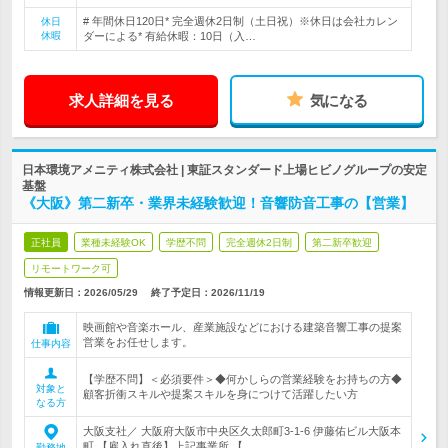
# 年間休日120日* 完全週休2日制（土日祝）※休日は会社カレン
休日
休暇
ダーによる* 有給休暇：10日（入…
求人詳細を見る
気になる
日本環境アメニティ株式会社 | 東証スタンダード上場ヒビノグループの安定
基盤
《大阪》第二新卒・業界未経験歓迎！音響防音工事の【営業】
正社員
業種未経験OK
学歴不問
完全週休2日制
第二新卒歓迎
リモートワーク可
情報更新日：2026/05/29
終了予定日：
2026/11/19
映画館や音楽ホール、産業施設などにおける建築音響工事の提案
営業をお任せします。
仕事内容
【学歴不問】＜必須要件＞◆何かしらの営業経験をお持ちの方◆
対象と
顧客折衝スキルや提案スキルを身につけて活躍したい方
なる方
大阪支社／ 大阪府大阪市中央区久太郎町3-1-6 伊藤佑ビル大阪本
町 【雇入れ直後】上記事業所 【…
勤務地