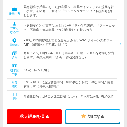
既存顧客や反響のあったお客様へ、家具やインテリアの提案を行
います。その他、デザインプランニングやコンセプト提案もお任
仕事内容
せします。
《必須要件》◎高卒以上 ◎インテリアや住宅関連、リフォームな
対象と
ど、不動産・建築業界での営業経験をお持ちの方
なる方
■本社 神奈川県横浜市西区みなとみらい2-3-1 クイーンズタワー
A3F 《最寄駅》京浜東北線／桜…
勤務地
月給：295,000円～470,000円※年齢・経験・スキルを考慮し決定
します。※試用期間：6か月（待遇変更なし）
給与
336万円～500万円
初年度
年収
9:30～18:30 （所定労働時間：8時間0分）休憩：60分時間外労働
勤務
時間
有無：有（月平均20時間）
休日
年間休日数：107日週休二日制（水木）* 年末年始休暇* 有給休暇
休暇
求人詳細を見る
気になる