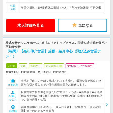
休日
年間休日数：107日週休二日制（水木）* 年末年始休暇* 有給休暇
休暇
求人詳細を見る
気になる
株式会社カワムラホーム | 旭川エリアトップクラスの実績を誇る総合住宅・
不動産会社
〈福岡〉【売却仲介営業】反響・紹介中心（飛び込み営業ナ
シ！）
正社員
急募
転勤なし
完全週休2日制
女性のおしごと掲載中
情報更新日：2026/06/30
終了予定日：
2026/12/21
土地や戸建ての売却を検討されるお客様へ、最適な販売戦略の立
案から引き渡しまでの仲介業務全般をお任せします。
仕事内容
反響営業で提案力を磨きたい方歓迎！＜必須＞■高卒以上■宅地建
物取引士の資格■普通自動車第一種運転免許＜歓迎＞■不動産業界
対象と
での実務経験や知識
なる方
福岡県福岡市 ※転勤なし 【雇入れ直後】上記事業所 【変更の範
囲】会社の定める各事業所
勤務地