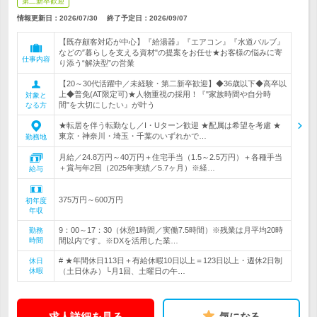
第二新卒歓迎
情報更新日：2026/07/30
終了予定日：
2026/09/07
【既存顧客対応が中心】『給湯器』『エアコン』『水道バルブ』
などの″暮らしを支える資材"の提案をお任せ★お客様の悩みに寄
仕事内容
り添う“解決型”の営業
【20～30代活躍中／未経験・第二新卒歓迎】◆36歳以下◆高卒以
上◆普免(AT限定可)★人物重視の採用！『"家族時間や自分時
対象と
間"を大切にしたい』が叶う
なる方
★転居を伴う転勤なし／I・Uターン歓迎 ★配属は希望を考慮 ★
東京・神奈川・埼玉・千葉のいずれかで…
勤務地
月給／24.8万円～40万円＋住宅手当（1.5～2.5万円）＋各種手当
＋賞与年2回（2025年実績／5.7ヶ月）※経…
給与
375万円～600万円
初年度
年収
9：00～17：30（休憩1時間／実働7.5時間）※残業は月平均20時
勤務
時間
間以内です。※DXを活用した業…
# ★年間休日113日＋有給休暇10日以上＝123日以上・週休2日制
休日
休暇
（土日休み）└月1回、土曜日の午…
求人詳細を見る
気になる