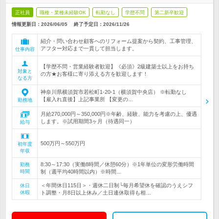
正社員
職種・業種未経験OK
転勤なし
学歴不問
第二新卒歓迎
情報更新日：2026/06/05
終了予定日：
2026/11/26
紹介・問い合わせ顧客へのリフォーム提案から契約、工事管理、
アフター対応まで一貫して担当します。
仕事内容
【学歴不問・営業経験者歓迎】《必須》2級建築士以上をお持ち
対象と
の方★お客様に寄り添える方を歓迎します！
なる方
神奈川県横須賀市若松町1-20-1（横須賀中央店） ※転勤なし
【雇入れ直後】上記事業所 【変更の…
勤務地
月給270,000円～350,000円※年齢、経験、能力を考慮の上、優遇
します。※試用期間3ヶ月（待遇同一）
給与
500万円～550万円
初年度
年収
8:30～17:30（実働8時間／休憩60分）※1年単位の変形労働時間
勤務
時間
制（週平均40時間以内）※時間…
＜年間休日115日＞・週休二日制└毎月希望休を確認のうえシフ
休日
休暇
ト調整・月8日以上休み／土日連休取得も相…