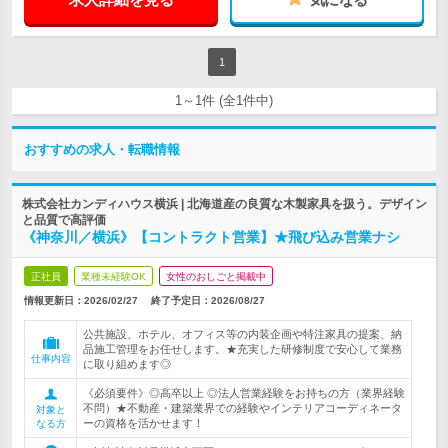
1
1～1件 (全1件中)
おすすめの求人・転職情報
株式会社カンディハウス横浜 | 北海道産の良質な木製家具を扱う。デザイン
と品質で高評価
《神奈川／横浜》【コントラクト営業】★飛び込み営業ナシ
正社員
業種未経験OK
女性のおしごと掲載中
情報更新日：2026/02/27
終了予定日：
2026/08/27
公共施設、ホテル、オフィス等の内装企画や特注家具の提案、納
品施工管理をお任せします。★充実した研修制度で安心して業務
仕事内容
に取り組めます◎
《必須要件》◎高卒以上 ◎法人営業経験をお持ちの方（業界経験
不問）★不動産・建築業界での経験やインテリアコーディネータ
対象と
ーの資格を活かせます！
なる方