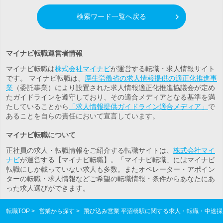
検索ワード一覧へ戻る
マイナビ転職運営者情報
マイナビ転職は
株式会社マイナビ
が運営する転職・求人情報サイト
です。 マイナビ転職は、
厚生労働省の求人情報提供の適正化推進事
業
（委託事業）により設置された求人情報適正化推進協議会が定め
たガイドラインを遵守しており、その適合メディアとなる基準を満
たしていることから
「求人情報提供ガイドライン適合メディア」
で
あることを自らの責任において宣言しています。
マイナビ転職について
正社員の求人・転職情報をご紹介する転職サイトは、
株式会社マイ
ナビ
が運営する【マイナビ転職】。「マイナビ転職」にはマイナビ
転職にしか載っていない求人も多数。また
オペレーター・アポイン
ター
の転職・求人情報などご希望の転職情報・条件からあなたにあ
った求人選びができます。
転職TOP
営業から探す
飛び込み営業 平沼橋駅に関する求人・転職・中途採