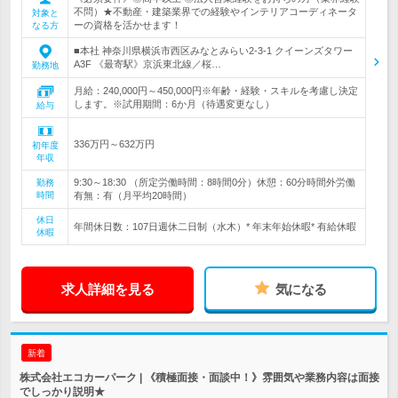
不問）★不動産・建築業界での経験やインテリアコーディネータ
対象と
ーの資格を活かせます！
なる方
■本社 神奈川県横浜市西区みなとみらい2-3-1 クイーンズタワー
A3F 《最寄駅》京浜東北線／桜…
勤務地
月給：240,000円～450,000円※年齢・経験・スキルを考慮し決定
します。※試用期間：6か月（待遇変更なし）
給与
336万円～632万円
初年度
年収
9:30～18:30 （所定労働時間：8時間0分）休憩：60分時間外労働
勤務
時間
有無：有（月平均20時間）
休日
年間休日数：107日週休二日制（水木）* 年末年始休暇* 有給休暇
休暇
求人詳細を見る
気になる
新着
株式会社エコカーパーク | 《積極面接・面談中！》雰囲気や業務内容は面接
でしっかり説明★