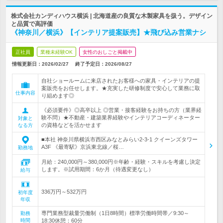
株式会社カンディハウス横浜 | 北海道産の良質な木製家具を扱う。デザイン
と品質で高評価
《神奈川／横浜》【インテリア提案販売】★飛び込み営業ナシ
正社員
業種未経験OK
女性のおしごと掲載中
情報更新日：2026/02/27
終了予定日：
2026/08/27
自社ショールームに来店されたお客様への家具・インテリアの提
案販売をお任せします。★充実した研修制度で安心して業務に取
仕事内容
り組めます◎
《必須要件》◎高卒以上 ◎営業・接客経験をお持ちの方（業界経
験不問）★不動産・建築業界経験やインテリアコーディネーター
対象と
の資格などを活かせます
なる方
■本社 神奈川県横浜市西区みなとみらい2-3-1 クイーンズタワー
A3F 《最寄駅》京浜東北線／桜…
勤務地
月給：240,000円～380,000円※年齢・経験・スキルを考慮し決定
します。※試用期間：6か月（待遇変更なし）
給与
336万円～532万円
初年度
年収
専門業務型裁量労働制（1日8時間）標準労働時間帯／9:30～
勤務
時間
18:30休憩：60分