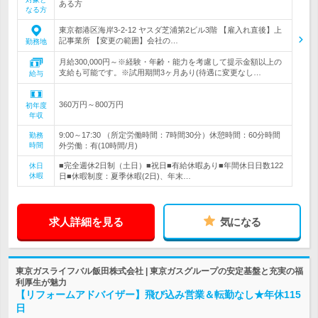
ある方
なる方
東京都港区海岸3-2-12 ヤスダ芝浦第2ビル3階 【雇入れ直後】上
記事業所 【変更の範囲】会社の…
勤務地
月給300,000円～※経験・年齢・能力を考慮して提示金額以上の
支給も可能です。※試用期間3ヶ月あり(待遇に変更なし…
給与
360万円～800万円
初年度
年収
9:00～17:30 （所定労働時間：7時間30分）休憩時間：60分時間
勤務
時間
外労働：有(10時間/月)
■完全週休2日制（土日）■祝日■有給休暇あり■年間休日日数122
休日
休暇
日■休暇制度：夏季休暇(2日)、年末…
求人詳細を見る
気になる
東京ガスライフバル飯田株式会社 | 東京ガスグループの安定基盤と充実の福
利厚生が魅力
【リフォームアドバイザー】飛び込み営業＆転勤なし★年休115
日