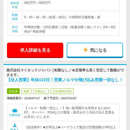
450万円～800万円
初年度
年収
勤務
9：00～18：00（休憩：60分）※時間外労働有無：有
時間
年間休日数：120日週休二日制（毎週水曜＋他シフト）月6～8日
休日
休暇
休み* 有給休暇
求人詳細を見る
気になる
株式会社マイタックジャパン | 転勤なし／★定着率も高く安定して勤務がで
きます。
【法人営業】年休122日！営業ノルマや飛び込み営業一切なし！
正社員
急募
転勤なし
完全週休2日制
情報更新日：2026/07/17
終了予定日：
2027/01/07
【ノルマ・転勤一切なし！】高い処理能力を実現するための
PC、サーバー、PDAなどの製造・販売を行う当社の法人営業を
仕事内容
お任せいたします。
《必須条件》■大卒以上■ハードウェア製品の営業経験が3年以上
対象と