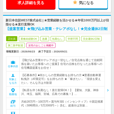
求人詳細を見る
気になる
新日本住設WEST株式会社 | ★営業経験を活かせる★年収1000万円以上が目
指せる★直行直帰OK
【提案営業】★飛び込み営業・テレアポなし！★完全週休2日制
正社員
業種未経験OK
急募
転勤なし
学歴不問
完全週休2日制
第二新卒歓迎
女性のおしごと掲載中
情報更新日：2026/06/23
終了予定日：
2026/09/21
【飛び込み営業やテレアポは一切なし／住宅点検を通じて信頼関
係を築いたお客様へのご提案】住宅の点検を行なったお客様への
仕事内容
住宅機器提案をお任せ！
【応募条件】■何かしらの営業経験をお持ちの方 ■普通自動車運
転免許（AT限定可）をお持ちの方 ★「稼ぎたい」「現状を変え
対象と
たい」そんな方は大歓迎
なる方
【転居を伴う転勤なし！直行直帰OK！】 【愛知、大阪、神奈
川、埼玉、福岡、宮城、広島での募集！】…
勤務地
月給28万円～100万円＋賞与年3回（インセンティブ）※固定残業
代（30時間分／5万2000円～）含む。超過分は別途…
給与