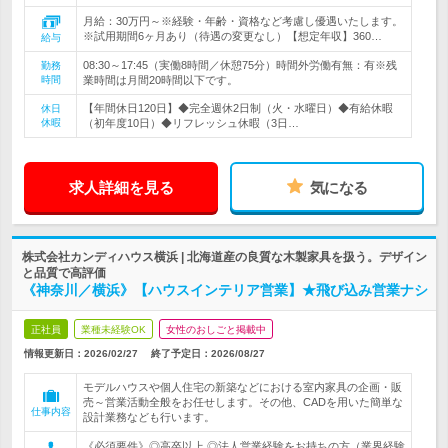
月給：30万円～※経験・年齢・資格など考慮し優遇いたします。
※試用期間6ヶ月あり（待遇の変更なし）【想定年収】360…
給与
08:30～17:45（実働8時間／休憩75分）時間外労働有無：有※残
勤務
時間
業時間は月間20時間以下です。
【年間休日120日】◆完全週休2日制（火・水曜日）◆有給休暇
休日
休暇
（初年度10日）◆リフレッシュ休暇（3日…
求人詳細を見る
気になる
株式会社カンディハウス横浜 | 北海道産の良質な木製家具を扱う。デザイン
と品質で高評価
《神奈川／横浜》【ハウスインテリア営業】★飛び込み営業ナシ
正社員
業種未経験OK
女性のおしごと掲載中
情報更新日：2026/02/27
終了予定日：
2026/08/27
モデルハウスや個人住宅の新築などにおける室内家具の企画・販
売～営業活動全般をお任せします。その他、CADを用いた簡単な
仕事内容
設計業務なども行います。
《必須要件》◎高卒以上 ◎法人営業経験をお持ちの方（業界経験