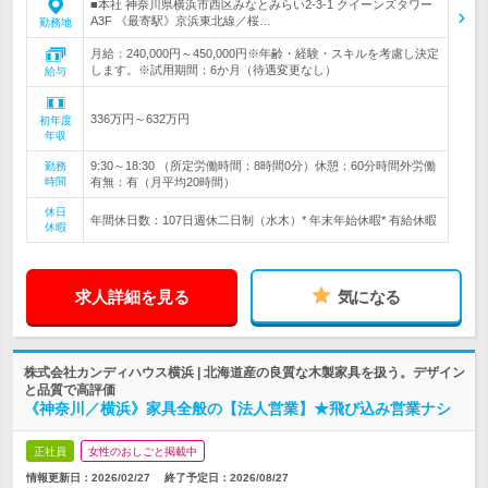
■本社 神奈川県横浜市西区みなとみらい2-3-1 クイーンズタワー
A3F 《最寄駅》京浜東北線／桜…
勤務地
月給：240,000円～450,000円※年齢・経験・スキルを考慮し決定
します。※試用期間：6か月（待遇変更なし）
給与
336万円～632万円
初年度
年収
9:30～18:30 （所定労働時間：8時間0分）休憩：60分時間外労働
勤務
時間
有無：有（月平均20時間）
休日
年間休日数：107日週休二日制（水木）* 年末年始休暇* 有給休暇
休暇
求人詳細を見る
気になる
株式会社カンディハウス横浜 | 北海道産の良質な木製家具を扱う。デザイン
と品質で高評価
《神奈川／横浜》家具全般の【法人営業】★飛び込み営業ナシ
正社員
女性のおしごと掲載中
情報更新日：2026/02/27
終了予定日：
2026/08/27