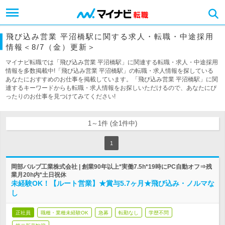
飛び込み営業 平沼橋駅に関する求人・転職・中途採用
情報＜8/7（金）更新＞
マイナビ転職では「飛び込み営業 平沼橋駅」に関連する転職・求人・中途採用
情報を多数掲載中!「飛び込み営業 平沼橋駅」の転職・求人情報を探している
あなたにおすすめのお仕事を掲載しています。「飛び込み営業 平沼橋駅」に関
連するキーワードからも転職・求人情報をお探しいただけるので、あなたにぴ
ったりのお仕事を見つけてみてください!
1～1件 (全1件中)
1
岡部バルブ工業株式会社 | 創業90年以上*実働7.5h*19時にPC自動オフ⇒残
業月20h内*土日祝休
未経験OK！【ルート営業】★賞与5.7ヶ月★飛び込み・ノルマな
し
正社員
職種・業種未経験OK
急募
転勤なし
学歴不問