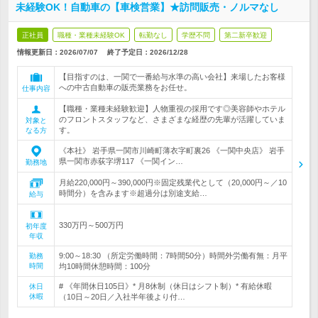
未経験OK！自動車の【車検営業】★訪問販売・ノルマなし
正社員
職種・業種未経験OK
転勤なし
学歴不問
第二新卒歓迎
情報更新日：2026/07/07
終了予定日：
2026/12/28
【目指すのは、一関で一番給与水準の高い会社】来場したお客様
への中古自動車の販売業務をお任せ。
仕事内容
【職種・業種未経験歓迎】人物重視の採用です◎美容師やホテル
のフロントスタッフなど、さまざまな経歴の先輩が活躍していま
対象と
す。
なる方
《本社》 岩手県一関市川崎町薄衣字町裏26 《一関中央店》 岩手
県一関市赤荻字堺117 《一関イン…
勤務地
月給220,000円～390,000円※固定残業代として（20,000円～／10
時間分）を含みます※超過分は別途支給…
給与
330万円～500万円
初年度
年収
9:00～18:30 （所定労働時間：7時間50分）時間外労働有無：月平
勤務
時間
均10時間休憩時間：100分
# 《年間休日105日》* 月8休制（休日はシフト制）* 有給休暇
休日
休暇
（10日～20日／入社半年後より付…