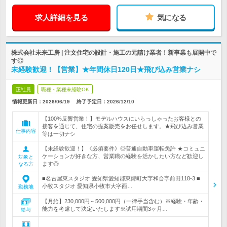
求人詳細を見る
気になる
株式会社未来工房 | 注文住宅の設計・施工の元請け業者！新事業も展開中で
す◎
未経験歓迎！【営業】★年間休日120日★飛び込み営業ナシ
正社員
職種・業種未経験OK
情報更新日：2026/06/19
終了予定日：
2026/12/10
【100%反響営業！】モデルハウスにいらっしゃったお客様との
接客を通じて、住宅の提案販売をお任せします。★飛び込み営業
仕事内容
等は一切ナシ
【未経験歓迎！】《必須要件》◎普通自動車運転免許 ★コミュニ
ケーションが好きな方、営業職の経験を活かしたい方など歓迎し
対象と
ます◎
なる方
■名古屋東スタジオ 愛知県愛知郡東郷町大字和合字前田118-3 ■
小牧スタジオ 愛知県小牧市大字西…
勤務地
【月給】230,000円～500,000円（一律手当含む）※経験・年齢・
能力を考慮して決定いたします※試用期間3ヶ月…
給与