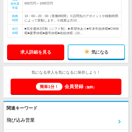
600万円～1000万円
初年度
年収
10：00～20：00（実働8時間）※訪問先のアポイントや移動時間
勤務
時間
によって変動します。※残業は月10…
■完全週休2日制（シフト制）★希望休あり■年末年始休暇■GW休
休日
休暇
暇■夏季休暇■慶弔休暇■有給休暇（10…
求人詳細を見る
気になる
気になる求人を気になるに保存しよう！
会員登録
簡単1分！
（無料）
関連キーワード
飛び込み営業