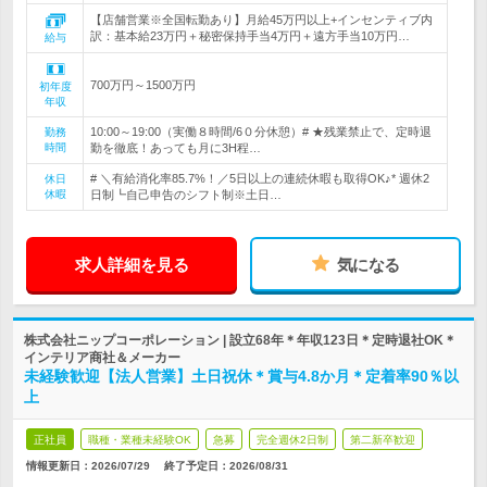
【店舗営業※全国転勤あり】月給45万円以上+インセンティブ内
訳：基本給23万円＋秘密保持手当4万円＋遠方手当10万円…
給与
700万円～1500万円
初年度
年収
10:00～19:00（実働８時間/6０分休憩）# ★残業禁止で、定時退
勤務
時間
勤を徹底！あっても月に3H程…
# ＼有給消化率85.7%！／5日以上の連続休暇も取得OK♪* 週休2
休日
休暇
日制┗自己申告のシフト制※土日…
求人詳細を見る
気になる
株式会社ニップコーポレーション | 設立68年＊年収123日＊定時退社OK＊
インテリア商社＆メーカー
未経験歓迎【法人営業】土日祝休＊賞与4.8か月＊定着率90％以
上
正社員
職種・業種未経験OK
急募
完全週休2日制
第二新卒歓迎
情報更新日：2026/07/29
終了予定日：
2026/08/31