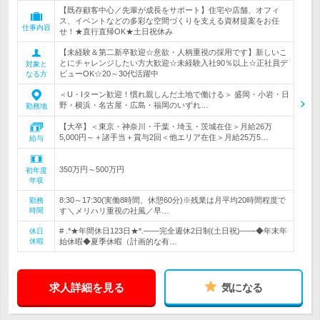
【既存顧客中心／先輩が成長をサポート】住宅や店舗、オフィ
ス、イベントなどの多彩な空間づくりを支える資材提案をお任
仕事内容
せ！★直行直帰OK★土日祝休み
【未経験＆第二新卒歓迎☆意欲・人柄重視の採用です】新しいこ
とにチャレンジしたい方大歓迎☆未経験入社90％以上☆正社員デ
対象と
ビューOK☆20～30代活躍中
なる方
＜U・Iターン歓迎！慣れ親しんだ土地で働ける＞ 盛岡・小岩・日
野・横浜・名古屋・広島・福岡のいずれ…
勤務地
【大卒】＜東京・神奈川・千葉・埼玉・茨城在住＞月給26万
5,000円～＋諸手当＋賞与2回＜他エリア在住＞月給25万5…
給与
350万円～500万円
初年度
年収
8:30～17:30(実働8時間、休憩60分)※残業は月平均20時間程度で
勤務
時間
す＼メリハリ重視の社風／早…
# .*★年間休日123日★*.――完全週休2日制(土日祝)――◆年末年
休日
休暇
始休暇◆夏季休暇（計画的な有…
求人詳細を見る
気になる