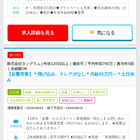
# ＼ 年間休日135日◆プライベートも充実／◆完全週休2日制（土
休日
休暇
日休み）◆祝日◆年末年始休暇◆夏季…
求人詳細を見る
気になる
残り3日
株式会社タングラム | 年休120日以上｜連休可｜平均年収700万｜賞与年4回
｜未経験OK
【反響営業】＊飛び込み、テレアポなし＊月給35万円～＊土日休
み
正社員
職種・業種未経験OK
急募
転勤なし
学歴不問
完全週休2日制
第二新卒歓迎
女性のおしごと掲載中
情報更新日：2026/08/04
終了予定日：
2026/08/10
【100％「反響」からスタート｜新規開拓一切なし】お問い合わ
せから始まる不動産営業（仲介のみ）をお任せします。★残業は
仕事内容
ほとんどありません！
【未経験歓迎｜若手活躍中】■35歳以下 ★実績：「新規開拓に追