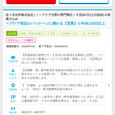
佐々木化学株式会社 | ＜ヘアケア分野の専門商社＞＃完休2日(土日祝休)＃残
業少なめ
ヘアケア用品のパッケージに携わる【営業】☆年休120日以上
正社員
職種・業種未経験OK
急募
完全週休2日制
第二新卒歓迎
女性のおしごと掲載中
情報更新日：2026/07/31
終了予定日：
2026/10/01
【育成前提の採用です！】担当のお客様を定期的に訪問し、ニー
ズに合わせて最適なパッケージを提案・調達します。◎訪問は1
仕事内容
日に1～2件程度です。
【未経験・第二新卒歓迎】化粧品の知識ゼロでも大丈夫！人物重
視のポテンシャル採用です。「営業にチャレンジしたい」という
対象と
皆さんを歓迎します。
なる方
【「大塚駅」より徒歩30秒でアクセス良好◎雨にも濡れませ
ん！】 《本社》 東京都豊島区南大塚3-3…
勤務地
月給：24万円～＋諸手当＋賞与（昨年度実績4～5ヶ月分）※上記
は最低額です。スキルや経験を踏まえ、決定します。※上記…
給与
360万円～600万円
初年度