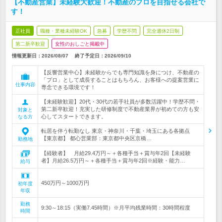
【不動産営業】未経験大歓迎！不動産のプロを目指せる会社で
す！
正社員
職種・業種未経験OK
急募
学歴不問
完全週休2日制
第二新卒歓迎
女性のおしごと掲載中
情報更新日：2026/08/07
終了予定日：
2026/09/10
【反響営業中心】未経験からでも専門知識を身につけ、不動産の
「プロ」として成長することはもちろん、お客様への提案営業に
仕事内容
専念できる環境です！
【未経験歓迎】20代・30代の若手社員が多数活躍中！学歴不問・
第二新卒歓迎！充実した研修制度で不動産業界が初めての方も安
対象と
心してスタートできます。
なる方
転居を伴う転勤なし 東京・神奈川・千葉・埼玉にある各拠点
【東京都】 都心営業部：東京都中央区京橋…
勤務地
【経験者】 月給29.4万円～＋各種手当＋賞与年2回【未経験
者】月給26.5万円～＋各種手当＋賞与年2回※経験・能力…
給与
450万円～1000万円
初年度
年収
勤務
9:30～18:15（実働7.45時間）※月平均残業時間：30時間程度
時間