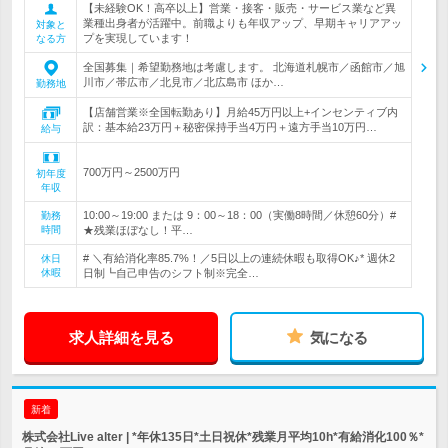
【未経験OK！高卒以上】営業・接客・販売・サービス業など異
業種出身者が活躍中。前職よりも年収アップ、早期キャリアアッ
対象と
プを実現しています！
なる方
全国募集｜希望勤務地は考慮します。 北海道札幌市／函館市／旭
川市／帯広市／北見市／北広島市 ほか…
勤務地
【店舗営業※全国転勤あり】月給45万円以上+インセンティブ内
訳：基本給23万円＋秘密保持手当4万円＋遠方手当10万円…
給与
700万円～2500万円
初年度
年収
10:00～19:00 または 9：00～18：00（実働8時間／休憩60分）#
勤務
時間
★残業ほぼなし！平…
# ＼有給消化率85.7%！／5日以上の連続休暇も取得OK♪* 週休2
休日
休暇
日制┗自己申告のシフト制※完全…
求人詳細を見る
気になる
新着
株式会社Live alter | *年休135日*土日祝休*残業月平均10h*有給消化100％*