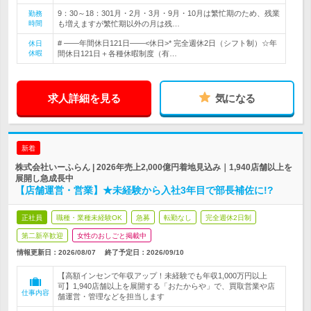
9：30～18：301月・2月・3月・9月・10月は繁忙期のため、残業
勤務
時間
も増えますが繁忙期以外の月は残…
# ――年間休日121日――<休日>* 完全週休2日（シフト制）☆年
休日
休暇
間休日121日＋各種休暇制度（有…
求人詳細を見る
気になる
新着
株式会社いーふらん | 2026年売上2,000億円着地見込み｜1,940店舗以上を
展開し急成長中
【店舗運営・営業】★未経験から入社3年目で部長補佐に!?
正社員
職種・業種未経験OK
急募
転勤なし
完全週休2日制
第二新卒歓迎
女性のおしごと掲載中
情報更新日：2026/08/07
終了予定日：
2026/09/10
【高額インセンで年収アップ！未経験でも年収1,000万円以上
可】1,940店舗以上を展開する「おたからや」で、買取営業や店
仕事内容
舗運営・管理などを担当します