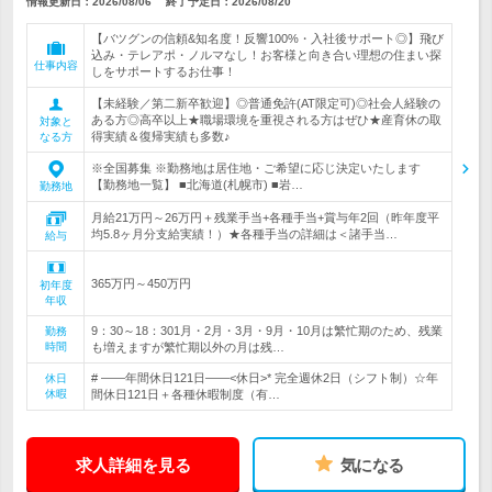
情報更新日：2026/08/06
終了予定日：
2026/08/20
【バツグンの信頼&知名度！反響100%・入社後サポート◎】飛び
込み・テレアポ・ノルマなし！お客様と向き合い理想の住まい探
仕事内容
しをサポートするお仕事！
【未経験／第二新卒歓迎】◎普通免許(AT限定可)◎社会人経験の
ある方◎高卒以上★職場環境を重視される方はぜひ★産育休の取
対象と
得実績＆復帰実績も多数♪
なる方
※全国募集 ※勤務地は居住地・ご希望に応じ決定いたします
【勤務地一覧】 ■北海道(札幌市) ■岩…
勤務地
月給21万円～26万円＋残業手当+各種手当+賞与年2回（昨年度平
均5.8ヶ月分支給実績！）★各種手当の詳細は＜諸手当…
給与
365万円～450万円
初年度
年収
9：30～18：301月・2月・3月・9月・10月は繁忙期のため、残業
勤務
時間
も増えますが繁忙期以外の月は残…
# ――年間休日121日――<休日>* 完全週休2日（シフト制）☆年
休日
休暇
間休日121日＋各種休暇制度（有…
求人詳細を見る
気になる