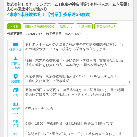
株式会社しまナーシングホーム | 東京や神奈川等で有料老人ホームを展開！
安心の医療体制が強み◎
<東京>未経験歓迎！【営業】残業月5H程度
正社員
職種・業種未経験OK
転勤なし
学歴不問
第二新卒歓迎
情報更新日：2026/07/17
終了予定日：
2027/01/07
有料老人ホームへの入居をご検討中の方や医療機関等に対し、当
社の施設やサービスをご提案する業務をお任せします。
仕事内容
職種・業界未経験歓迎！＜必須要件＞学歴不問、営業または販売
対象と
接客の経験をお持ちの方、基本的なPC操作が可能な方
なる方
東京事務所：東京都豊島区南大塚2-25-15 South新大塚ビル9F
【雇い入れ直後】上記事業所…
勤務地
月給30万円～32万円（一律手当含む）※上記月給には、月35時間
分の固定残業代（8万円以上）を含みます。超過分は別途…
給与
430万円～470万円
初年度
年収
勤務
9:00～18:00（実働8時間／休憩1時間）残業は月5時間程度
時間
* 年間休日112日* 週休2日制（土・日） ※業務都合に合わせて月
休日