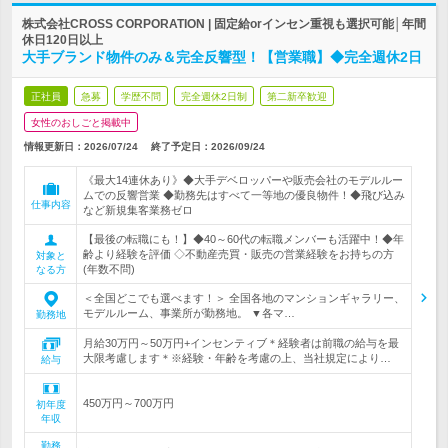
株式会社CROSS CORPORATION | 固定給orインセン重視も選択可能│年間
休日120日以上
大手ブランド物件のみ＆完全反響型！【営業職】◆完全週休2日
正社員
急募
学歴不問
完全週休2日制
第二新卒歓迎
女性のおしごと掲載中
情報更新日：2026/07/24
終了予定日：
2026/09/24
《最大14連休あり》◆大手デベロッパーや販売会社のモデルルー
ムでの反響営業 ◆勤務先はすべて一等地の優良物件！◆飛び込み
仕事内容
など新規集客業務ゼロ
【最後の転職にも！】◆40～60代の転職メンバーも活躍中！◆年
齢より経験を評価 ◇不動産売買・販売の営業経験をお持ちの方
対象と
(年数不問)
なる方
＜全国どこでも選べます！＞ 全国各地のマンションギャラリー、
モデルルーム、事業所が勤務地。 ▼各マ…
勤務地
月給30万円～50万円+インセンティブ＊経験者は前職の給与を最
大限考慮します＊※経験・年齢を考慮の上、当社規定により…
給与
450万円～700万円
初年度
年収
勤務