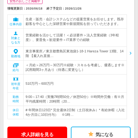
女性のおしごと掲載中
情報更新日：2026/06/18
終了予定日：
2026/11/26
生産・販売・会計システムなどの提案営業をお任せします。既存
顧客を中心とした深耕営業や新規開拓を担っていただきます。
仕事内容
営業経験を活かして活躍！＜必須要件＞法人営業経験（3年程
対象と
度）、要普免＜歓迎要件＞IT業界での経験
なる方
東京事業所／東京都豊島区東池袋1-18-1 Hareza Tower 13階、14
階 【雇入れ直後…
勤務地
＜月給＞26万円～30万円※経験・スキルを考慮し、優遇します※
試用期間3ヶ月あり（待遇に変更なし）
給与
510万円～600万円
初年度
年収
9:00～17:40（実働7時間50分／休憩50分）※時間外労働：有※月
勤務
時間
平均残業時間：20時間（20…
# 年間休日123日* 完全週休2日制（土日祝休み）* 有給休暇（入社
休日
休暇
4か月目に10日付与） ※1時…
求人詳細を見る
気になる