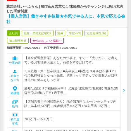
株式会社いーふらん | 飛び込み営業なし/未経験からチャレンジし易い/充実
した研修制度
【個人営業】働きやすさ抜群★本気でやる人に、本気で応える会
社
正社員
職種・業種未経験OK
急募
学歴不問
完全週休2日制
第二新卒歓迎
女性のおしごと掲載中
情報更新日：2026/06/12
終了予定日：
2026/09/10
【完全反響型営業】あなたの仕事は、すでに「売りたい」と考え
ているお客様をお迎えし、商談をするだけです。
仕事内容
＼未経験・第二新卒歓迎／■高卒以上■特別なスキルは不要★20
代で執行役員となった先輩。早期キャリアアップや高収入が目指
対象と
せるのに休みもしっかり
なる方
愛知/山梨エリア積極採用中！ 北海道(北広島市/札幌市) 青森県(青
森市/弘前市/八戸市) 岩手県…
勤務地
【店舗営業※全国転勤あり】月給45万円以上+インセンティブ内
訳：基本給23万円＋秘密保持手当4万円＋遠方手当10万円…
給与
700万円～1500万円
初年度
年収