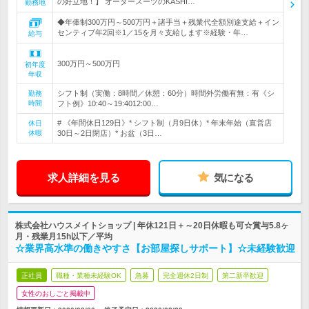
の好立地！】 オーダースーツのKASHI…
勤務地
◆年俸制300万円～500万円＋諸手当＋残業代全額別途支給＋イン
センティブ年2回※1／15を月々支給します※経験・年…
給与
300万円～500万円
初年度
年収
シフト制（実働：8時間／休憩：60分）時間外労働有無：有《シ
勤務
時間
フト例》10:40～19:4012:00…
# 《年間休日129日》* シフト制（月9日休）* 年末年始（直営店
休日
休暇
30日～2日閉店）* お盆（3日…
求人詳細を見る
気になる
株式会社ハウスメイトショップ | 年休121日＋～20日休暇も可☆賞与5.8ヶ
月・残業月15h以下／平均
☆業界高水準の働きやすさ【お部屋探しサポート】☆未経験歓迎
正社員
職種・業種未経験OK
急募
完全週休2日制
第二新卒歓迎
女性のおしごと掲載中