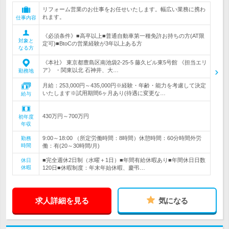
リフォーム営業のお仕事をお任せいたします。幅広い業務に携わ
れます。
仕事内容
《必須条件》■高卒以上■普通自動車第一種免許お持ちの方(AT限
対象と
定可)■BtoCの営業経験が3年以上ある方
なる方
《本社》 東京都豊島区南池袋2-25-5 藤久ビル東5号館 《担当エリ
ア》 ・関東以北 石神井、大…
勤務地
月給：253,000円～435,000円※経験・年齢・能力を考慮して決定
いたします※試用期間6ヶ月あり(待遇に変更な…
給与
430万円～700万円
初年度
年収
9:00～18:00 （所定労働時間：8時間）休憩時間：60分時間外労
勤務
時間
働：有(20～30時間/月)
■完全週休2日制（水曜＋1日）■年間有給休暇あり■年間休日日数
休日
休暇
120日■休暇制度：年末年始休暇、慶弔…
求人詳細を見る
気になる