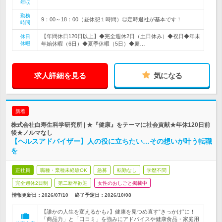
年収
勤務
9：00～18：00（昼休憩１時間）◎定時退社が基本です！
時間
【年間休日120日以上】◆完全週休2日（土日休み）◆祝日◆年末
休日
休暇
年始休暇（6日）◆夏季休暇（5日）◆慶…
求人詳細を見る
気になる
新着
株式会社白寿生科学研究所 | ★『健康』をテーマに社会貢献★年休120日前
後★ノルマなし
【ヘルスアドバイザー】人の役に立ちたい…その想いが叶う転職
を
正社員
職種・業種未経験OK
急募
転勤なし
学歴不問
完全週休2日制
第二新卒歓迎
女性のおしごと掲載中
情報更新日：2026/07/10
終了予定日：
2026/10/08
【誰かの人生を変えるかも♪】健康を見つめ直す”きっかけ”に！
「商品力」と「口コミ」を強みにアドバイスや健康食品・家庭用