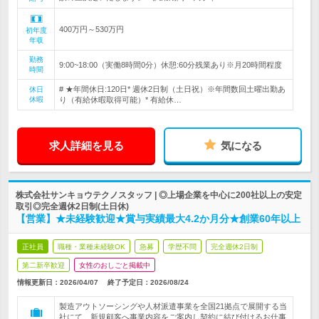
400万円～530万円
初年度
年収
勤務
9:00~18:00（実働8時間0分）休憩:60分残業あり※月20時間程度
時間
# ★年間休日:120日* 週休2日制（土日祝）※年間数回土曜出勤あ
休日
休暇
り（有給休暇取得可能）* 有給休…
求人詳細を見る
気になる
株式会社サンキョウテクノスタッフ | ◎上場企業を中心に200社以上の安定
取引◎完全週休2日制(土日休)
【営業】★未経験歓迎★賞与実績最大4.2か月分★創業60年以上
正社員
職種・業種未経験OK
急募
学歴不問
完全週休2日制
第二新卒歓迎
女性のおしごと掲載中
情報更新日：2026/04/07
終了予定日：
2026/08/24
製造アウトソーシングや人材派遣事業を全国21拠点で展開する当
社にて、新規顧客へ事業内容をご案内し契約に結び付けるお仕事