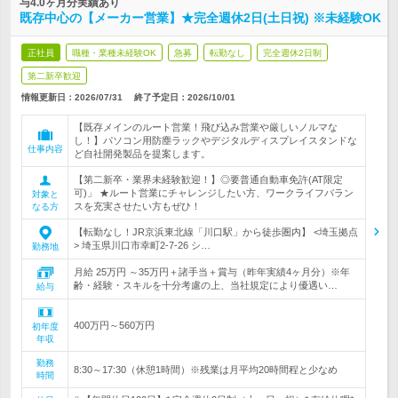
与4.0ヶ月分実績あり
既存中心の【メーカー営業】★完全週休2日(土日祝) ※未経験OK
正社員
職種・業種未経験OK
急募
転勤なし
完全週休2日制
第二新卒歓迎
情報更新日：2026/07/31
終了予定日：
2026/10/01
【既存メインのルート営業！飛び込み営業や厳しいノルマな
し！】パソコン用防塵ラックやデジタルディスプレイスタンドな
仕事内容
ど自社開発製品を提案します。
【第二新卒・業界未経験歓迎！】◎要普通自動車免許(AT限定
可)」 ★ルート営業にチャレンジしたい方、ワークライフバラン
対象と
スを充実させたい方もぜひ！
なる方
【転勤なし！JR京浜東北線「川口駅」から徒歩圏内】 <埼玉拠点
> 埼玉県川口市幸町2-7-26 シ…
勤務地
月給 25万円 ～35万円＋諸手当＋賞与（昨年実績4ヶ月分）※年
齢・経験・スキルを十分考慮の上、当社規定により優遇い…
給与
400万円～560万円
初年度
年収
勤務
8:30～17:30（休憩1時間）※残業は月平均20時間程と少なめ
時間