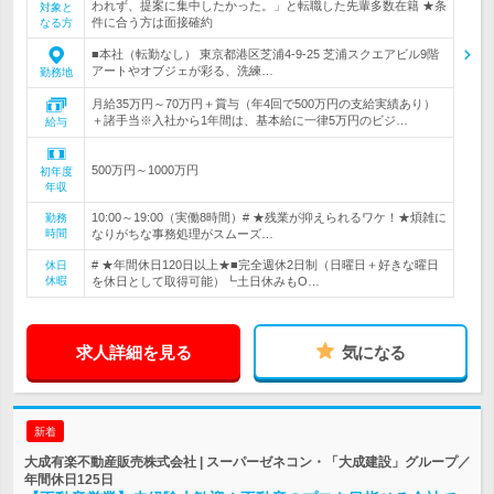
われず、提案に集中したかった。」と転職した先輩多数在籍 ★条
対象と
件に合う方は面接確約
なる方
■本社（転勤なし） 東京都港区芝浦4-9-25 芝浦スクエアビル9階
アートやオブジェが彩る、洗練…
勤務地
月給35万円～70万円＋賞与（年4回で500万円の支給実績あり）
＋諸手当※入社から1年間は、基本給に一律5万円のビジ…
給与
500万円～1000万円
初年度
年収
10:00～19:00（実働8時間）# ★残業が抑えられるワケ！★煩雑に
勤務
時間
なりがちな事務処理がスムーズ…
# ★年間休日120日以上★■完全週休2日制（日曜日＋好きな曜日
休日
休暇
を休日として取得可能）┗土日休みもO…
求人詳細を見る
気になる
新着
大成有楽不動産販売株式会社 | スーパーゼネコン・「大成建設」グループ／
年間休日125日