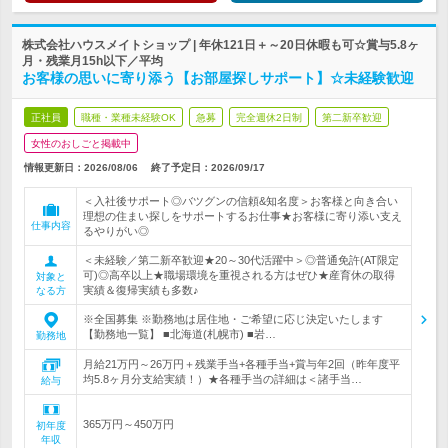
株式会社ハウスメイトショップ | 年休121日＋～20日休暇も可☆賞与5.8ヶ
月・残業月15h以下／平均
お客様の思いに寄り添う【お部屋探しサポート】☆未経験歓迎
正社員
職種・業種未経験OK
急募
完全週休2日制
第二新卒歓迎
女性のおしごと掲載中
情報更新日：2026/08/06
終了予定日：
2026/09/17
＜入社後サポート◎バツグンの信頼&知名度＞お客様と向き合い
理想の住まい探しをサポートするお仕事★お客様に寄り添い支え
仕事内容
るやりがい◎
＜未経験／第二新卒歓迎★20～30代活躍中＞◎普通免許(AT限定
可)◎高卒以上★職場環境を重視される方はぜひ★産育休の取得
対象と
実績＆復帰実績も多数♪
なる方
※全国募集 ※勤務地は居住地・ご希望に応じ決定いたします
【勤務地一覧】 ■北海道(札幌市) ■岩…
勤務地
月給21万円～26万円＋残業手当+各種手当+賞与年2回（昨年度平
均5.8ヶ月分支給実績！）★各種手当の詳細は＜諸手当…
給与
365万円～450万円
初年度
年収