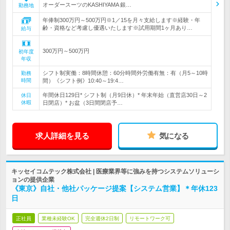
オーダースーツのKASHIYAMA 銀…
勤務地
年俸制300万円～500万円※1／15を月々支給します※経験・年
齢・資格など考慮し優遇いたします※試用期間1ヶ月あり…
給与
300万円～500万円
初年度
年収
シフト制実働：8時間休憩：60分時間外労働有無：有（月5～10時
勤務
時間
間）《シフト例》10:40～19:4…
年間休日129日* シフト制（月9日休）* 年末年始（直営店30日～2
休日
休暇
日閉店）* お盆（3日間閉店予…
求人詳細を見る
気になる
キッセイコムテック株式会社 | 医療業界等に強みを持つシステムソリューシ
ョンの提供企業
《東京》自社・他社パッケージ提案【システム営業】＊年休123
日
正社員
業種未経験OK
完全週休2日制
リモートワーク可