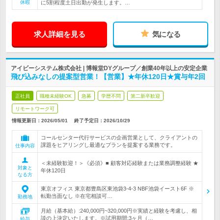
休暇
に5割程度土日出勤が発生します。…
求人詳細を見る
気になる
アイビーシステム株式会社 | 博報堂DYグループ／創業40年以上の安定企業
飛び込みなしの提案型営業！【営業】★年休120日★賞与年2回
正社員
職種未経験OK
急募
学歴不問
第二新卒歓迎
リモートワーク可
情報更新日：2026/05/01
終了予定日：
2026/10/29
コールセンター代行サービスの企画営業として、クライアントの
課題をヒアリングし最適なプランを提案する業務です。
仕事内容
＜未経験歓迎！＞《必須》■ 顧客対応経験または業務調整経験 ★
対象と
年休120日
なる方
東京オフィス 東京都豊島区東池袋3-4-3 NBF池袋イースト6F ※
転勤当面なし ※在宅相談可…
勤務地
月給（基本給）:240,000円~320,000円※実績と経験を考慮し、相
談の上決定いたします。※試用期間:3ヶ月（…
給与