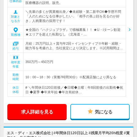
仕事内容
医療機器の説明、販売。
＼先輩の多くが異業種出身／◆未経験・第二新卒OK◆学歴不問
「人のためになる仕事がしたい」「相手の喜ぶ顔を見るのが好
対象と
き」人柄重視の採用です！
なる方
★全国の『ハクジュプラザ』で積極募集！！ ★U・Iターン歓迎
★エリアを超えた転勤なし （北海道・…
勤務地
月給：25万円以上＋賞与年2回＋インセンティブ※年齢・経験・
能力等を考慮の上、当社規定により決定します。※試用期間は…
給与
350万円～450万円
初年度
年収
勤務
10：00～18：30（実働7時間30分）※配属店舗により異なる
時間
# ＼年間休日120日前後／◆日曜◆土曜：年8回前後の出勤有◆祝
休日
休暇
日 ◆夏季 ◆年末年始 ◆年次有給休…
求人詳細を見る
気になる
エス・ディ・エス株式会社 | #年間休日120日以上 #残業月平均20h程度 #賞