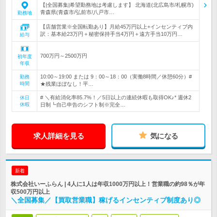
【|全国募集|希望勤務地は考慮します】 北海道(北広島市/札幌市)
青森県(青森市/弘前市/八戸市…
勤務地
【店舗営業※全国転勤あり】月給45万円以上+インセンティブ内
訳：基本給23万円＋秘密保持手当4万円＋遠方手当10万円…
給与
700万円～2500万円
初年度
年収
10:00～19:00 または 9：00～18：00（実働8時間／休憩60分）#
勤務
時間
★残業ほぼなし！平…
# ＼有給消化率85.7%！／5日以上の連続休暇も取得OK♪* 週休2
休日
休暇
日制┗自己申告のシフト制※完全…
求人詳細を見る
気になる
新着
株式会社いーふらん | 4人に1人は年収1000万円以上！営業職の約98％が年
収500万円以上
＼全国募集／【買取営業職】稼げるインセンティブ制度あり◎