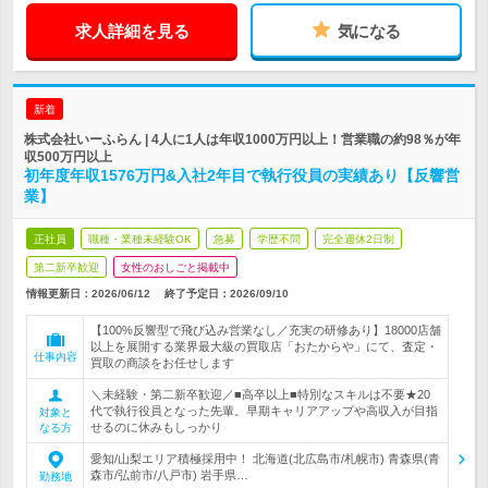
求人詳細を見る
気になる
新着
株式会社いーふらん | 4人に1人は年収1000万円以上！営業職の約98％が年
収500万円以上
初年度年収1576万円&入社2年目で執行役員の実績あり【反響営
業】
正社員
職種・業種未経験OK
急募
学歴不問
完全週休2日制
第二新卒歓迎
女性のおしごと掲載中
情報更新日：2026/06/12
終了予定日：
2026/09/10
【100%反響型で飛び込み営業なし／充実の研修あり】18000店舗
以上を展開する業界最大級の買取店「おたからや」にて、査定・
仕事内容
買取の商談をお任せします
＼未経験・第二新卒歓迎／■高卒以上■特別なスキルは不要★20
代で執行役員となった先輩。早期キャリアアップや高収入が目指
対象と
せるのに休みもしっかり
なる方
愛知/山梨エリア積極採用中！ 北海道(北広島市/札幌市) 青森県(青
森市/弘前市/八戸市) 岩手県…
勤務地