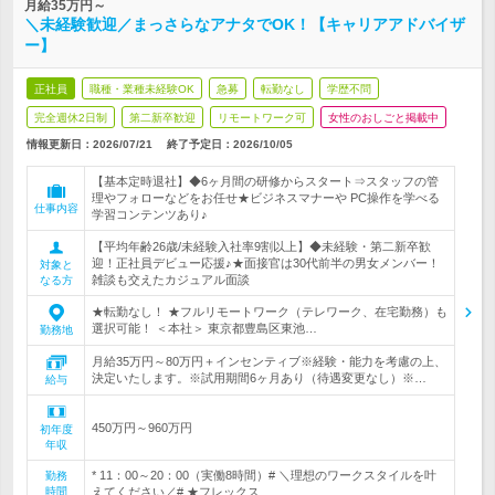
月給35万円～
＼未経験歓迎／まっさらなアナタでOK！【キャリアアドバイザ
ー】
正社員
職種・業種未経験OK
急募
転勤なし
学歴不問
完全週休2日制
第二新卒歓迎
リモートワーク可
女性のおしごと掲載中
情報更新日：2026/07/21
終了予定日：
2026/10/05
【基本定時退社】◆6ヶ月間の研修からスタート⇒スタッフの管
理やフォローなどをお任せ★ビジネスマナーや PC操作を学べる
仕事内容
学習コンテンツあり♪
【平均年齢26歳/未経験入社率9割以上】◆未経験・第二新卒歓
迎！正社員デビュー応援♪★面接官は30代前半の男女メンバー！
対象と
雑談も交えたカジュアル面談
なる方
★転勤なし！ ★フルリモートワーク（テレワーク、在宅勤務）も
選択可能！ ＜本社＞ 東京都豊島区東池…
勤務地
月給35万円～80万円＋インセンティブ※経験・能力を考慮の上、
決定いたします。※試用期間6ヶ月あり（待遇変更なし）※…
給与
450万円～960万円
初年度
年収
* 11：00～20：00（実働8時間）# ＼理想のワークスタイルを叶
勤務
時間
えてください／# ★フレックス…