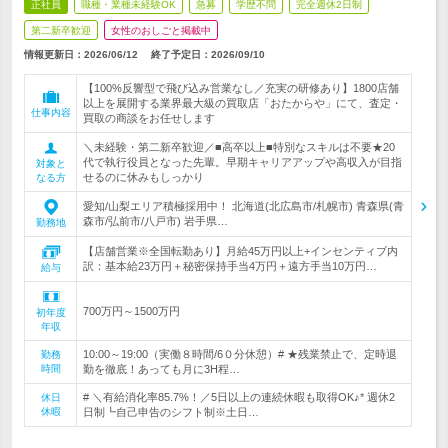
正社員
職種・業種未経験OK
急募
学歴不問
完全週休2日制
第二新卒歓迎
女性のおしごと掲載中
情報更新日：2026/06/12
終了予定日：
2026/09/10
【100%反響型で飛び込み営業なし／充実の研修あり】1800店舗
以上を展開する業界最大級の買取店「おたからや」にて、査定・
仕事内容
買取の商談をお任せします
＼未経験・第二新卒歓迎／■高卒以上■特別なスキルは不要★20
代で執行役員となった先輩。早期キャリアアップや高収入が目指
対象と
せるのに休みもしっかり
なる方
愛知/山梨エリア積極採用中！ 北海道(北広島市/札幌市) 青森県(青
森市/弘前市/八戸市) 岩手県…
勤務地
【店舗営業※全国転勤あり】月給45万円以上+インセンティブ内
訳：基本給23万円＋秘密保持手当4万円＋遠方手当10万円…
給与
700万円～1500万円
初年度
年収
10:00～19:00（実働８時間/6０分休憩）# ★残業禁止で、定時退
勤務
時間
勤を徹底！あっても月に3H程…
# ＼有給消化率85.7%！／5日以上の連続休暇も取得OK♪* 週休2
休日
休暇
日制┗自己申告のシフト制※土日…