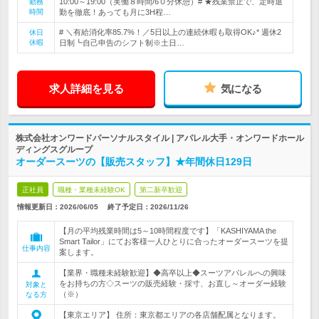
10:00～19:00（実働８時間/6０分休憩）# ★残業禁止で、定時退
勤務
時間
勤を徹底！あっても月に3H程…
# ＼有給消化率85.7%！／5日以上の連続休暇も取得OK♪* 週休2
休日
休暇
日制┗自己申告のシフト制※土日…
求人詳細を見る
気になる
株式会社オンワードパーソナルスタイル | アパレル大手・オンワードホール
ディングスグループ
オーダースーツの【販売スタッフ】★年間休日129日
正社員
職種・業種未経験OK
第二新卒歓迎
情報更新日：2026/06/05
終了予定日：
2026/11/26
【月の平均残業時間は5～10時間程度です】「KASHIYAMA the
Smart Tailor」にてお客様一人ひとりに合ったオーダースーツを提
仕事内容
案します。
【業界・職種未経験歓迎】◆高卒以上◆スーツアパレルへの興味
をお持ちの方◇スーツの販売経験・採寸、お直し～オーダー経験
対象と
（※）
なる方
【東京エリア】 住所：東京都エリアの各店舗配属となります。