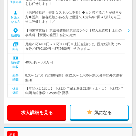
仕事内容
をお任せします！
《未経験歓迎・特別なスキルは不要》◆人と接することが好きな
方◆営業・接客経験がある方は優遇＼★賞与年2回★頑張りを正
対象と
当に評価します！／
なる方
【池袋営業所】 東京都豊島区東池袋3-4-3 【雇入れ直後】上記の
事業所 【変更の範囲】会社の定め…
勤務地
月給28万4100円～39万0600円※上記金額には、固定残業代（35
ｈ分／6万0100円～8万2600円）含みます…
給与
400万円～550万円
初年度
年収
8:30～17:30（実働8時間）※12:00～13:00/休憩60分時間外労働有
勤務
時間
無:有
【年間休日120日】《休日》* 完全週休2日制（土・日）《休暇》*
休日
休暇
年間有給休暇* GW休暇* 夏季…
求人詳細を見る
気になる
新着