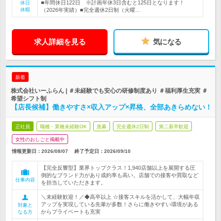
■年間休日122日 ※計画年休3日含むと125日となります！
休日
休暇
（2026年実績）■完全週休2日制（火曜…
求人詳細を見る
気になる
新着
株式会社いーふらん | ＃未経験でも安心の研修制度あり ＃福利厚生充実 ＃
希望シフト制
【店長候補】働きやすさ×収入アップ×昇格、全部あきらめない！
正社員
職種・業種未経験OK
急募
完全週休2日制
第二新卒歓迎
女性のおしごと掲載中
情報更新日：2026/08/07
終了予定日：
2026/09/10
【完全反響型】業界トップクラス！1,940店舗以上を展開する圧
倒的なブランド力があり成約率も高い。店舗での接客や買取など
仕事内容
を担当していただきます。
＼未経験歓迎！／◆高卒以上 ☆接客スキルを活かして、大幅年収
アップを実現している先輩が多数！さらに働きやすい環境がある
対象と
からプライベートも充実
なる方