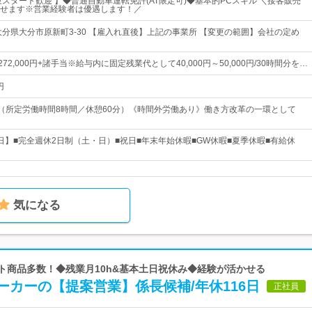
験スタート歓迎 】◆普通自動車運転免許(AT限定可)◆基本的PCスキル ＼接客販売
せます※営業経験者は優遇します！／
大分県大分市原新町3-30 【雇入れ直後】上記の事業所 【変更の範囲】会社の定め
～272,000円+諸手当※給与内に固定残業代として40,000円～50,000円/30時間分を…
円
：30（所定労働時間8時間／休憩60分）《時間外労働あり》働き方改革の一環として
6日】■完全週休2日制（土・日）■祝日■年末年始休暇■GW休暇■夏季休暇■有給休
気になる
ット商品多数！◆残業月10h&基本土日祝休み◆経験が活かせる
カーの【提案営業】係長候補/年休116日
正社員