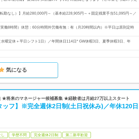
勤なし）】月給280,000円～（基本給228,905円～＋固定残業手当51,095円～／
00（実働8時間）休憩：60分時間外労働有無：有（月20時間以内）※平日は原則定時
（水曜定休＋平日シフト1日）／年間休日114日* GW休暇3日、夏季休暇3日、年
気になる
| ★将来のマネージャー候補募集 ★経験者は月給27万以上スタート
ッフ】※完全週休2日制(土日祝休み)／年休120日
なし
学歴不問
完全週休2日制
第二新卒歓迎