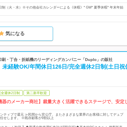
日制（火・水）※その他会社カレンダーによる《休暇》* GW* 夏季休暇* 年末年始
気になる
 印刷・丁合・折紙機のリーディングカンパニー「Duplo」の販社
未経験OK/年間休日126日/完全週休2日制(土日祝
完全週休2日制
第二新卒歓迎
機器のメーカー商社】裁量大きく活躍できるステージで、安定
ンティブで還元 ≫民間から官公庁、またさまざまな業界のお客様に対してデュプ
任せします。 ※既存顧客が9割以上