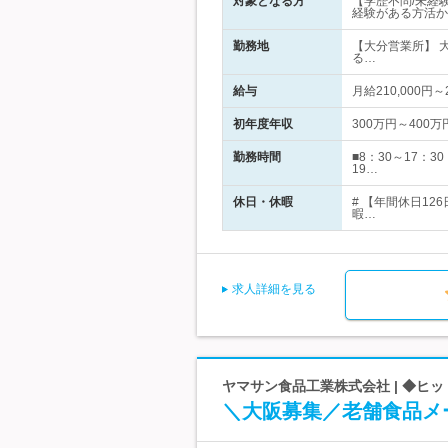
対象となる方
【学歴不問/未経
経験がある方活か
勤務地
【大分営業所】 
る…
給与
月給210,000円
初年度年収
300万円～400万
勤務時間
■8：30～17
19…
休日・休暇
# 【年間休日12
暇…
求人詳細を見る
ヤマサン食品工業株式会社 | ◆ヒ
＼大阪募集／老舗食品メー