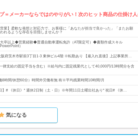
プ＝メーカーならではのやりがい！次のヒット商品の仕掛け人
営業】柔軟な発想と対応力で、お客様に「あなたが担当で良かった」「またお願
われるような存在を目指しませんか？
大卒以上◆営業経験◆普通自動車運転免許（AT限定可）◆書類作成スキル
PowerPoint）
大阪府茨木市駅前3丁目1-3 東伸ビル4階 ※転勤あり 【雇入れ直後】上記事業所…
円（一律支給の固定手当を含む）※給与内に固定残業代として40,000円/13時間分を含
0（実働8時間/休憩60分）時間外労働有無:有※平均残業時間10時間/月
6日】# 《休日》* 週休2日制（土・日）※年間11日土曜出社あり* 祝日# 《休…
気になる