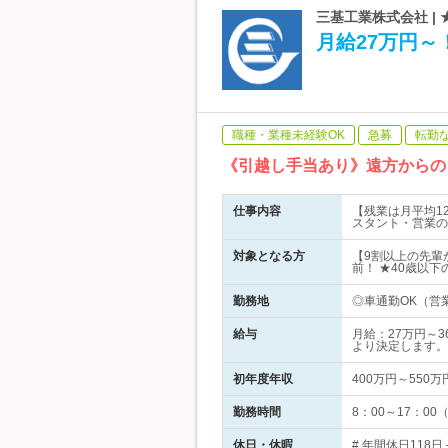
三基工業株式会社 |
月給27万円
職種・業種未経験OK
急募
転勤
《引越し手当あり》遠方からの
仕事内容
【残業は月平均1
スタント・営業の
対象となる方
【9割以上の先輩
前！ ★40歳以下の
勤務地
◎車通勤OK（営
給与
月給：27万円～
より決定します。
初年度年収
400万円～550万
勤務時間
8：00～17：0
休日・休暇
# 年間休日118