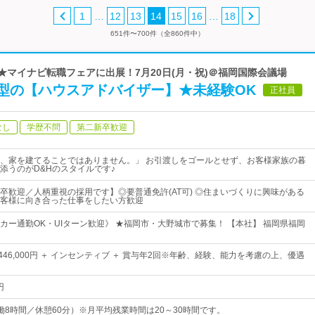
…
…
1
12
13
14
15
16
18
651件〜700件（全860件中）
 ★マイナビ転職フェアに出展！7月20日(月・祝)＠福岡国際会議場
型の【ハウスアドバイザー】★未経験OK
正社員
なし
学歴不問
第二新卒歓迎
、家を建てることではありません。」 お引渡しをゴールとせず、お客様家族の暮
添うのがD&Hのスタイルです♪
卒歓迎／人柄重視の採用です】◎要普通免許(AT可) ◎住まいづくりに興味がある
客様に向き合った仕事をしたい方歓迎
カー通勤OK・UIターン歓迎》 ★福岡市・大野城市で募集！ 【本社】 福岡県福岡
円～446,000円 ＋ インセンティブ ＋ 賞与年2回※年齢、経験、能力を考慮の上、優遇
円
0（実働8時間／休憩60分）※月平均残業時間は20～30時間です。