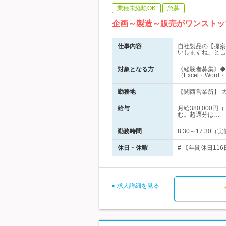
業種未経験OK
急募
企画～製造～販売がワンストッ
仕事内容
自社製品の【提案
いしますね」と言
対象となる方
《経験者募集》◆
（Excel・Word・
勤務地
【関西営業所】 
給与
月給380,000
む。超過分は…
勤務時間
8:30～17:3
休日・休暇
# 【年間休日11
求人詳細を見る