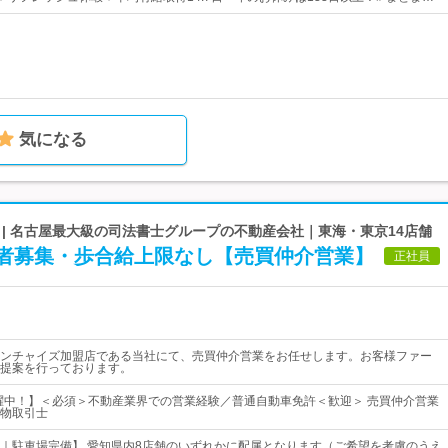
気になる
| 名古屋最大級の司法書士グループの不動産会社｜東海・東京14店舗
者募集・歩合給上限なし【売買仲介営業】
正社員
ンチャイズ加盟店である当社にて、売買仲介営業をお任せします。お客様ファー
提案を行っております。
活躍中！】＜必須＞不動産業界での営業経験／普通自動車免許＜歓迎＞ 売買仲介営業
物取引士
｜駐車場完備】 愛知県内8店舗のいずれかに配属となります（ご希望を考慮のうえ