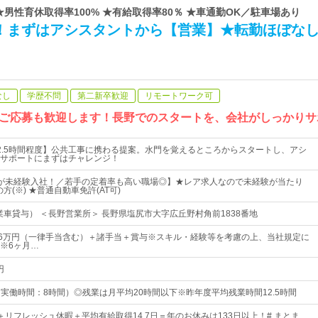
 ★男性育休取得率100% ★有給取得率80％ ★車通勤OK／駐車場あり
～！まずはアシスタントから【営業】★転勤ほぼな
なし
学歴不問
第二新卒歓迎
リモートワーク可
ご応募も歓迎します！長野でのスタートを、会社がしっかりサ
2.5時間程度】公共工事に携わる提案。水門を覚えるところからスタートし、アシ
サポートにまずはチャレンジ！
が未経験入社！／若手の定着率も高い職場◎】★レア求人なので未経験が当たり
方(※) ★普通自動車免許(AT可)
業車貸与） ＜長野営業所＞ 長野県塩尻市大字広丘野村角前1838番地
36万円（一律手当含む）＋諸手当＋賞与※スキル・経験等を考慮の上、当社規定に
※6ヶ月…
円
0（実働時間：8時間）◎残業は月平均20時間以下※昨年度平均残業時間12.5時間
日＋リフレッシュ休暇＋平均有給取得14.7日＝年のお休みは133日以上！# まとま…