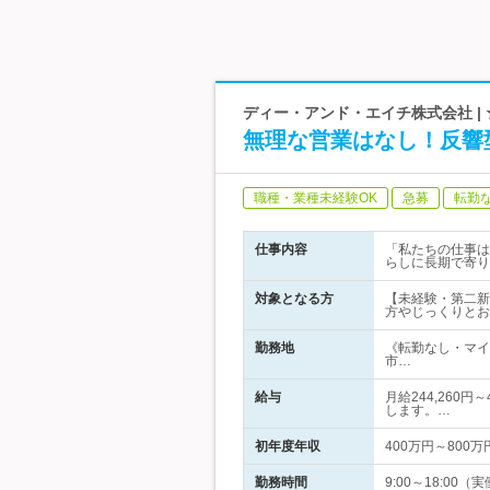
ディー・アンド・エイチ株式会社 |
無理な営業はなし！反響
職種・業種未経験OK
急募
転勤
仕事内容
「私たちの仕事は
らしに長期で寄り
対象となる方
【未経験・第二新
方やじっくりとお
勤務地
《転勤なし・マイ
市…
給与
月給244,260
します。…
初年度年収
400万円～800万
勤務時間
9:00～18:0