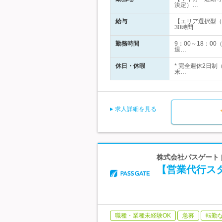
決定）…
給与
【エリア選択型（転
30時間…
勤務時間
9：00～18：
退…
休日・休暇
* 完全週休2日制
末…
求人詳細を見る
株式会社パスゲート 
【営業代行スタ
職種・業種未経験OK
急募
転勤