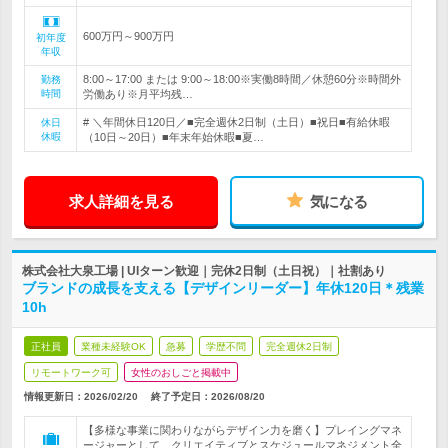
600万円～900万円
初年度
年収
8:00～17:00 または 9:00～18:00※実働8時間／休憩60分※時間外
勤務
時間
労働あり※月平均残…
# ＼年間休日120日／■完全週休2日制（土日）■祝日■有給休暇
休日
休暇
（10日～20日）■年末年始休暇■夏…
求人詳細を見る
気になる
株式会社大泉工場 | UIターン歓迎｜完休2日制（土日祝）｜社割あり
ブランドの成長を支える【デザインリーダー】年休120日＊残業
10h
正社員
業種未経験OK
急募
学歴不問
完全週休2日制
リモートワーク可
女性のおしごと掲載中
情報更新日：2026/02/20
終了予定日：
2026/08/20
【多様な事業に関わりながらデザイン力を磨く】プレイングマネ
ージャーとして、クリエイティブとスケジュールマネジメント全