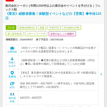
株式会社トーガシ | 年間3,000件以上の展示会やイベントを手がける｜フレ
ックス制
《東京》経験者募集！体験型イベントなどの【営業】◆年休123
日
正社員
業種未経験OK
急募
学歴不問
完全週休2日制
第二新卒歓迎
リモートワーク可
女性のおしごと掲載中
情報更新日：2026/08/07
終了予定日：
2027/01/28
《自社リソースで幅広い提案を！》イベントの戦略設計や企画フ
ェーズから関わる提案型営業をお任せします。
仕事内容
《経験者歓迎！》◆営業や販売などの対人折衝業務経験（2年以
対象と
上）◆高い達成率や連続して目標達成してこられた経験
なる方
【本社】 東京都中央区新富2-14-4 住友新富ビル 2F ※転勤当面な
し ※リモートワーク制度有…
勤務地
月給 300,000円～428,700円（一律手当含む）※給与内に固定残
業代として77,600円～110,900円/…
給与
420万円～600万円
初年度
年収