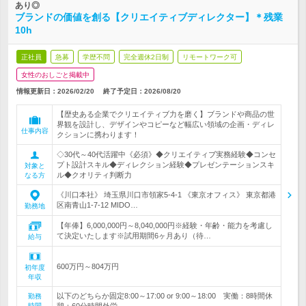
あり◎
ブランドの価値を創る【クリエイティブディレクター】＊残業
10h
正社員
急募
学歴不問
完全週休2日制
リモートワーク可
女性のおしごと掲載中
情報更新日：2026/02/20
終了予定日：
2026/08/20
【歴史ある企業でクリエイティブ力を磨く】ブランドや商品の世
界観を設計し、デザインやコピーなど幅広い領域の企画・ディレ
仕事内容
クションに携わります！
◇30代～40代活躍中《必須》◆クリエイティブ実務経験◆コンセ
プト設計スキル◆ディレクション経験◆プレゼンテーションスキ
対象と
ル◆クオリティ判断力
なる方
《川口本社》 埼玉県川口市領家5-4-1 《東京オフィス》 東京都港
区南青山1-7-12 MIDO…
勤務地
【年俸】6,000,000円～8,040,000円※経験・年齢・能力を考慮し
て決定いたします※試用期間6ヶ月あり（待…
給与
600万円～804万円
初年度
年収
以下のどちらか固定8:00～17:00 or 9:00～18:00 実働：8時間休
勤務
時間