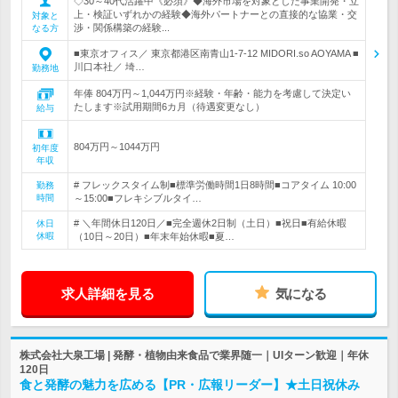
◇30～40代活躍中《必須》◆海外市場を対象とした事業開発・立
上・検証いずれかの経験◆海外パートナーとの直接的な協業・交
対象と
渉・関係構築の経験...
なる方
■東京オフィス／ 東京都港区南青山1-7-12 MIDORI.so AOYAMA ■
川口本社／ 埼…
勤務地
年俸 804万円～1,044万円※経験・年齢・能力を考慮して決定い
たします※試用期間6カ月（待遇変更なし）
給与
804万円～1044万円
初年度
年収
# フレックスタイム制■標準労働時間1日8時間■コアタイム 10:00
勤務
時間
～15:00■フレキシブルタイ…
# ＼年間休日120日／■完全週休2日制（土日）■祝日■有給休暇
休日
休暇
（10日～20日）■年末年始休暇■夏…
求人詳細を見る
気になる
株式会社大泉工場 | 発酵・植物由来食品で業界随一｜UIターン歓迎｜年休
120日
食と発酵の魅力を広める【PR・広報リーダー】★土日祝休み