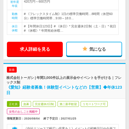
420万円～600万円
初年度
年収
# 《フレックスタイム制》1日の標準労働時間…8時間（休憩60
勤務
時間
分）標準労働時間帯…9:00～18:0…
# 【年間休日123日】# 《休日》* 完全週休2日制（土・日）* 祝日
休日
休暇
# 《休暇》* 年間有給休暇…
求人詳細を見る
気になる
新着
株式会社トーガシ | 年間3,000件以上の展示会やイベントを手がける｜フレ
ックス制
《愛知》経験者募集！体験型イベントなどの【営業】◆年休123
日
正社員
急募
完全週休2日制
第二新卒歓迎
リモートワーク可
女性のおしごと掲載中
情報更新日：2026/08/04
終了予定日：
2027/01/25
《自社リソースで幅広い提案を！》イベントの戦略設計や企画フ