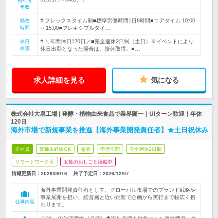
初年度
年収
# フレックスタイム制■標準労働時間1日8時間■コアタイム 10:00
勤務
時間
～15:00■フレキシブルタイ…
# ＼年間休日120日／■完全週休2日制（土日）※イベントにより
休日
休暇
休日出勤となった場合は、振休取得。■…
求人詳細を見る
気になる
株式会社大泉工場 | 発酵・植物由来食品で業界随一｜UIターン歓迎｜年休
120日
海外市場で新規事業を推進【海外事業開発責任者】★土日祝休み
正社員
業種未経験OK
急募
学歴不問
完全週休2日制
リモートワーク可
女性のおしごと掲載中
情報更新日：2026/06/16
終了予定日：
2026/12/07
海外事業開発責任者として、グローバル市場でのブランド戦略や
事業展開を担い、経営層と近い距離で企画から実行まで幅広く携
仕事内容
わります。