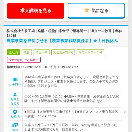
求人詳細を見る
気になる
株式会社大泉工場 | 発酵・植物由来食品で業界随一｜UIターン歓迎｜年休
120日
農業事業を成長させる【農業事業戦略責任者】★土日祝休み
正社員
急募
学歴不問
完全週休2日制
リモートワーク可
女性のおしごと掲載中
情報更新日：2026/06/16
終了予定日：
2026/12/07
M&A後の農業事業における戦略責任者として、現場と経営をつな
ぎ幅広いプロジェクト推進をお任せします。自分の手で社会課題
仕事内容
の解決に貢献できる◎
◇30～40代活躍中《必須》◆M&A・事業再生・経営企画などの経
対象と
験、または新規事業開発の経験◆普通自動車免許 など...
なる方
■川口本社／埼玉県川口市領家5-4-1 ■東京オフィス／東京都港区
南青山1-7-12 ■Prema…
勤務地
年俸 600万円～900万円※経験・年齢・能力を考慮して決定いた
します※試用期間6カ月（待遇変更なし）
給与