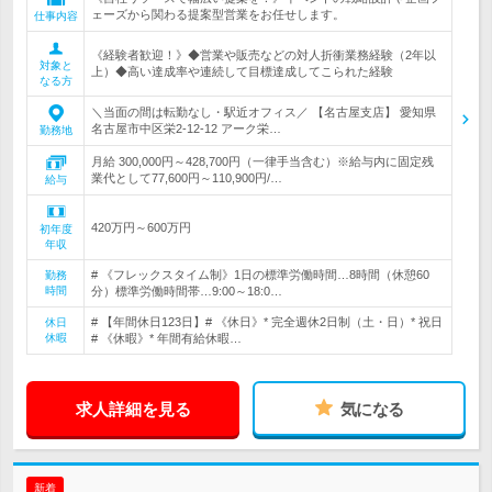
ェーズから関わる提案型営業をお任せします。
仕事内容
《経験者歓迎！》◆営業や販売などの対人折衝業務経験（2年以
対象と
上）◆高い達成率や連続して目標達成してこられた経験
なる方
＼当面の間は転勤なし・駅近オフィス／ 【名古屋支店】 愛知県
名古屋市中区栄2-12-12 アーク栄…
勤務地
月給 300,000円～428,700円（一律手当含む）※給与内に固定残
業代として77,600円～110,900円/…
給与
420万円～600万円
初年度
年収
# 《フレックスタイム制》1日の標準労働時間…8時間（休憩60
勤務
時間
分）標準労働時間帯…9:00～18:0…
# 【年間休日123日】# 《休日》* 完全週休2日制（土・日）* 祝日
休日
休暇
# 《休暇》* 年間有給休暇…
求人詳細を見る
気になる
新着