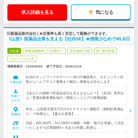
求人詳細を見る
気になる
日新薬品株式会社 | ★定着率も高く安定して勤務ができます。
《山形》医薬品企業を支える【社内SE】★残業少なめでWLB◎
正社員
業種未経験OK
転勤なし
完全週休2日制
第二新卒歓迎
リモートワーク可
情報更新日：2026/05/29
終了予定日：
2026/11/19
社内のネットワークやサーバー等のIT機器導入、セキュリティ対
策からヘルプデスク業務まで幅広い業務をお任せします。
仕事内容
【あなたの経験で医薬品会社を支えませんか？】《必須》高卒以
対象と
上／普通自動車運転免許／開発エンジニアの実務経験
なる方
本社／ 山形県天童市万代3-6-2 ※マイカー通勤可（無料駐車場あ
り） ※転勤なし 【雇入れ直後】…
勤務地
月給：265,000円～312,000円※経験・年齢・能力を考慮して決定
いたします※試用期間6ヶ月あり(待遇に変更な…
給与