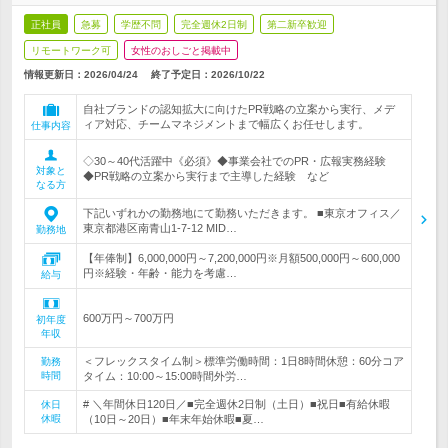
正社員
急募
学歴不問
完全週休2日制
第二新卒歓迎
リモートワーク可
女性のおしごと掲載中
情報更新日：2026/04/24
終了予定日：
2026/10/22
自社ブランドの認知拡大に向けたPR戦略の立案から実行、メデ
ィア対応、チームマネジメントまで幅広くお任せします。
仕事内容
◇30～40代活躍中《必須》◆事業会社でのPR・広報実務経験
対象と
◆PR戦略の立案から実行まで主導した経験 など
なる方
下記いずれかの勤務地にて勤務いただきます。 ■東京オフィス／
東京都港区南青山1-7-12 MID…
勤務地
【年俸制】6,000,000円～7,200,000円※月額500,000円～600,000
円※経験・年齢・能力を考慮…
給与
600万円～700万円
初年度
年収
＜フレックスタイム制＞標準労働時間：1日8時間休憩：60分コア
勤務
時間
タイム：10:00～15:00時間外労…
# ＼年間休日120日／■完全週休2日制（土日）■祝日■有給休暇
休日
休暇
（10日～20日）■年末年始休暇■夏…