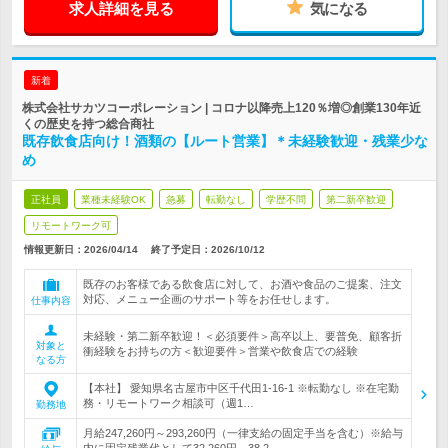
求人詳細を見る
気になる
新着
株式会社サカツコーポレーション | コロナ以降売上120％増◎創業130年近
くの歴史を持つ総合商社
既存飲食店向け！酒類の【ルート営業】＊未経験歓迎・残業少な
め
正社員
業種未経験OK
急募
転勤なし
学歴不問
第二新卒歓迎
リモートワーク可
情報更新日：2026/04/14
終了予定日：
2026/10/12
既存のお客様である飲食店に対して、お酒や食品のご提案、注文
対応、メニュー企画のサポート等をお任せします。
仕事内容
未経験・第二新卒歓迎！＜必須要件＞高卒以上、要普免、顧客折
対象と
衝経験をお持ちの方＜歓迎要件＞営業や飲食店での経験
なる方
【本社】 愛知県名古屋市中区千代田1-16-1 ※転勤なし ※在宅勤
務・リモートワーク相談可（週1…
勤務地
月給247,260円～293,260円（一律支給の固定手当を含む）※給与