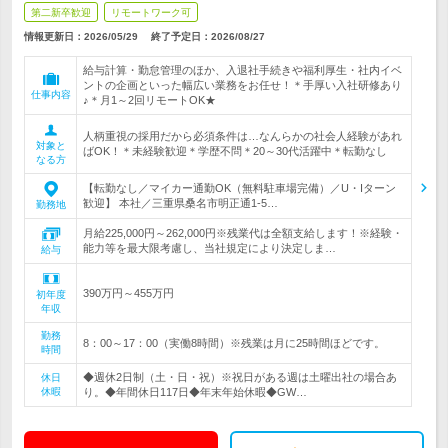
第二新卒歓迎
リモートワーク可
情報更新日：2026/05/29
終了予定日：
2026/08/27
給与計算・勤怠管理のほか、入退社手続きや福利厚生・社内イベ
ントの企画といった幅広い業務をお任せ！＊手厚い入社研修あり
仕事内容
♪＊月1～2回リモートOK★
人柄重視の採用だから必須条件は…なんらかの社会人経験があれ
対象と
ばOK！＊未経験歓迎＊学歴不問＊20～30代活躍中＊転勤なし
なる方
【転勤なし／マイカー通勤OK（無料駐車場完備）／U・Iターン
歓迎】 本社／三重県桑名市明正通1-5…
勤務地
月給225,000円～262,000円※残業代は全額支給します！※経験・
能力等を最大限考慮し、当社規定により決定しま…
給与
390万円～455万円
初年度
年収
勤務
8：00～17：00（実働8時間）※残業は月に25時間ほどです。
時間
◆週休2日制（土・日・祝）※祝日がある週は土曜出社の場合あ
休日
休暇
り。◆年間休日117日◆年末年始休暇◆GW…