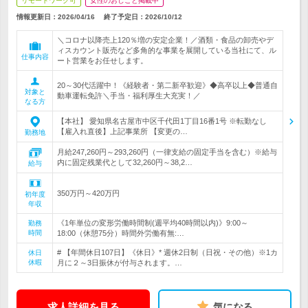
リモートワーク可
女性のおしごと掲載中
情報更新日：2026/04/16
終了予定日：
2026/10/12
＼コロナ以降売上120％増の安定企業！／酒類・食品の卸売やデ
ィスカウント販売など多角的な事業を展開している当社にて、ル
仕事内容
ート営業をお任せします。
20～30代活躍中！《経験者・第二新卒歓迎》◆高卒以上◆普通自
対象と
動車運転免許＼手当・福利厚生大充実！／
なる方
【本社】 愛知県名古屋市中区千代田1丁目16番1号 ※転勤なし
【雇入れ直後】上記事業所 【変更の…
勤務地
月給247,260円～293,260円（一律支給の固定手当を含む）※給与
内に固定残業代として32,260円～38,2…
給与
350万円～420万円
初年度
年収
《1年単位の変形労働時間制(週平均40時間以内)》9:00～
勤務
時間
18:00（休憩75分）時間外労働有無:…
# 【年間休日107日】《休日》* 週休2日制（日祝・その他）※1カ
休日
休暇
月に２～3日振休が付与されます。…
求人詳細を見る
気になる