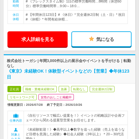
# 《フレックスタイム制》1日の標準労働時間…8時間（休憩60
勤務
時間
分）標準労働時間帯…9:00～18:0…
# 【年間休日123日】# 《休日》* 完全週休2日制（土・日）* 祝日
休日
休暇
# 《休暇》* 年間有給休暇…
求人詳細を見る
気になる
株式会社トーガシ | 年間3,000件以上の展示会やイベントを手がける｜転勤
なし
《東京》未経験OK！体験型イベントなどの【営業】◆年休123
日
正社員
職種・業種未経験OK
急募
転勤なし
完全週休2日制
リモートワーク可
女性のおしごと掲載中
情報更新日：2026/07/28
終了予定日：
2026/10/26
《自社リソースで幅広い提案を！》イベントの戦略設計や企画フ
ェーズから関わる提案型営業をお任せします。
仕事内容
《未経験歓迎！》◆高卒以上◆数字を追った経験（売上を追うな
ど目標を意識した経験）◆社会人経験（3年以上）＊20～30代活
対象と
躍中！
なる方