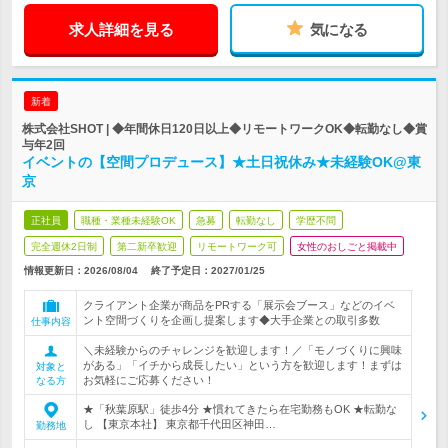
求人詳細を見る
気になる
新着
株式会社SHOT | ◆年間休日120日以上◆リモートワークOK◆転勤なし◆賞
与年2回
イベントの【空間プロデュース】★土日祝休み★未経験OK@東
京
正社員
職種・業種未経験OK
急募
転勤なし
学歴不問
完全週休2日制
第二新卒歓迎
リモートワーク可
女性のおしごと掲載中
情報更新日：2026/08/04
終了予定日：
2027/01/25
クライアント企業が商品をPRする「展示会ブース」などのイベ
ント空間づくりを企画し提案します◆大手企業との取引多数
仕事内容
＼未経験からのチャレンジを歓迎します！／「モノづくりに興味
がある」「イチから成長したい」という方を歓迎します！まずは
対象と
お気軽にご応募ください！
なる方
★「秋葉原駅」徒歩4分 ★慣れてきたら在宅勤務もOK ★転勤な
し 【東京本社】 東京都千代田区神田…
勤務地