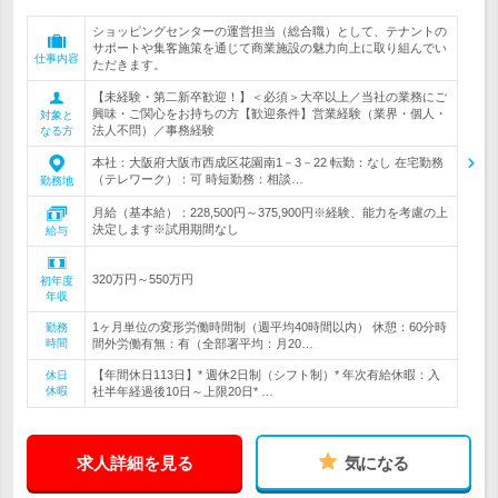
ショッピングセンターの運営担当（総合職）として、テナントの
サポートや集客施策を通じて商業施設の魅力向上に取り組んでい
仕事内容
ただきます。
【未経験・第二新卒歓迎！】＜必須＞大卒以上／当社の業務にご
興味・ご関心をお持ちの方【歓迎条件】営業経験（業界・個人・
対象と
法人不問）／事務経験
なる方
本社：大阪府大阪市西成区花園南1－3－22 転勤：なし 在宅勤務
（テレワーク）：可 時短勤務：相談…
勤務地
月給（基本給）：228,500円～375,900円※経験、能力を考慮の上
決定します※試用期間なし
給与
320万円～550万円
初年度
年収
1ヶ月単位の変形労働時間制（週平均40時間以内） 休憩：60分時
勤務
時間
間外労働有無：有（全部署平均：月20…
【年間休日113日】* 週休2日制（シフト制）* 年次有給休暇：入
休日
休暇
社半年経過後10日～上限20日* …
求人詳細を見る
気になる