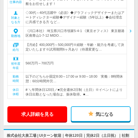
仕事内容
般をお任せします！
◇30代～40代活躍中《必須》◆グラフィックデザイナーまたはア
ートディレクター経験◆デザイナー経験（5年以上）◆会社理念
対象と
に共感できる方 など...
なる方
《川口本社》 埼玉県川口市領家5-4-1 《東京オフィス》 東京都港
区南青山1-7-12 MIDO…
勤務地
【月給】400,000円～500,000円※経験・年齢・能力を考慮して決
定いたします※試用期間6ヶ月あり（待遇変更な…
給与
560万円～700万円
初年度
年収
以下のどちらか固定8:00～17:00 or 9:00～18:00 実働：8時間休
勤務
時間
憩：60分時間外労…
# ＼年間休日120日／■完全週休2日制（土日）※イベントにより
休日
休暇
休日出勤となった場合は、振休取得。■…
求人詳細を見る
気になる
株式会社大泉工場 | UIターン歓迎｜年休120日｜完休2日（土日祝）｜社割