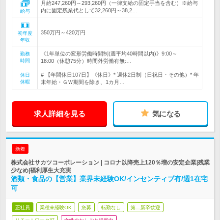
月給247,260円～293,260円（一律支給の固定手当を含む）※給与
内に固定残業代として32,260円～38,2…
給与
350万円～420万円
初年度
年収
《1年単位の変形労働時間制(週平均40時間以内)》9:00～
勤務
時間
18:00（休憩75分）時間外労働有無:…
# 【年間休日107日】《休日》* 週休2日制（日祝日・その他）* 年
休日
休暇
末年始・ＧＷ期間を除き、1カ月…
求人詳細を見る
気になる
新着
株式会社サカツコーポレーション | コロナ以降売上120％増の安定企業|残業
少なめ|福利厚生大充実
酒類・食品の【営業】業界未経験OK/インセンティブ有/週1在宅
可
正社員
業種未経験OK
急募
転勤なし
第二新卒歓迎