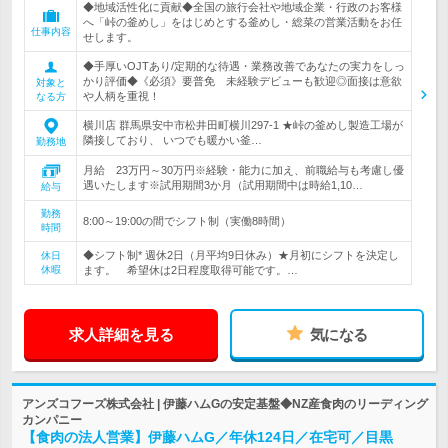
◆地域活性化に貢献◆全国の旅行会社や地域企業・行政のお客様
へ「峠の釜めし」をはじめとする釜めし・総菜の営業活動をお任
仕事内容
せします。
◆手厚いOJTあり/定期的な待遇・業務改善であなたの実力をしっ
かり評価◆《必須》要普免 未経験デビューも歓迎◎面接は意欲
対象と
や人柄を重視！
なる方
横川店 群馬県安中市松井田町横川297-1 ★峠の釜めし製造工場が
隣接しており、 いつでも暖かい釜…
勤務地
月給 23万円～30万円※経験・能力に加え、前職給与も考慮し優
遇いたします※試用期間3か月（試用期間中は時給1,10…
給与
勤務
8:00～19:00の間でシフト制（実働8時間）
時間
◆シフト制* 週休2日（月平均9日休み）★月初にシフトを決定し
休日
休暇
ます。 希望休は2日程度取得可能です。…
求人詳細を見る
気になる
アンズコフーズ株式会社 | 伊藤ハムGの安定基盤◆NZ産食肉のリーディング
カンパニー
【食肉の法人営業】伊藤ハムG／年休124日／在宅可／目黒