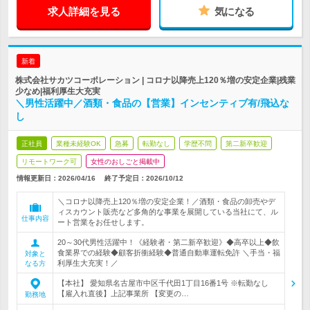
求人詳細を見る
気になる
新着
株式会社サカツコーポレーション | コロナ以降売上120％増の安定企業|残業
少なめ|福利厚生大充実
＼男性活躍中／酒類・食品の【営業】インセンティブ有/飛込な
し
正社員
業種未経験OK
急募
転勤なし
学歴不問
第二新卒歓迎
リモートワーク可
女性のおしごと掲載中
情報更新日：2026/04/16
終了予定日：
2026/10/12
＼コロナ以降売上120％増の安定企業！／酒類・食品の卸売やデ
ィスカウント販売など多角的な事業を展開している当社にて、ル
仕事内容
ート営業をお任せします。
20～30代男性活躍中！《経験者・第二新卒歓迎》◆高卒以上◆飲
食業界での経験◆顧客折衝経験◆普通自動車運転免許 ＼手当・福
対象と
利厚生大充実！／
なる方
【本社】 愛知県名古屋市中区千代田1丁目16番1号 ※転勤なし
【雇入れ直後】上記事業所 【変更の…
勤務地