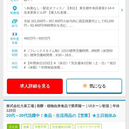
＼転勤なし・駅近オフィス／ 【本社】 東京都中央区新富2-14-4
住友新富ビル2F 【雇入れ直後…
勤務地
月給 321,600円～357,400円※給与内に固定残業代として83,200
円～92,400円/45時間分を含む。…
給与
450万円～500万円
初年度
年収
# 《フレックスタイム制》1日の標準労働時間…8時間（休憩60
勤務
時間
分）標準労働時間帯…9:00～18:0…
# 【年間休日123日】# 《休日》* 完全週休2日制（土・日）* 祝日
休日
休暇
# 《休暇》* 年間有給休暇…
求人詳細を見る
気になる
株式会社大泉工場 | 発酵・植物由来食品で業界随一｜UIターン歓迎｜年休
120日
20代～30代活躍中！食品・生活用品の【営業】★土日祝休み
正社員
急募
学歴不問
完全週休2日制
リモートワーク可