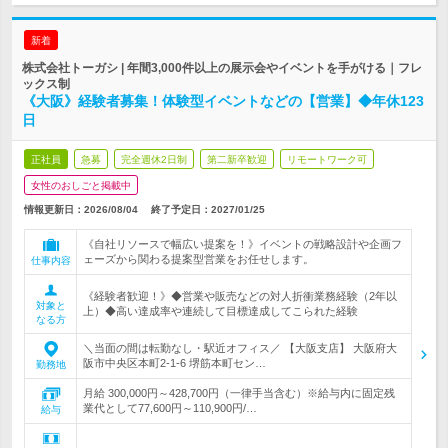
新着
株式会社トーガシ | 年間3,000件以上の展示会やイベントを手がける｜フレ
ックス制
《大阪》経験者募集！体験型イベントなどの【営業】◆年休123
日
正社員
急募
完全週休2日制
第二新卒歓迎
リモートワーク可
女性のおしごと掲載中
情報更新日：2026/08/04
終了予定日：
2027/01/25
《自社リソースで幅広い提案を！》イベントの戦略設計や企画フ
ェーズから関わる提案型営業をお任せします。
仕事内容
《経験者歓迎！》◆営業や販売などの対人折衝業務経験（2年以
対象と
上）◆高い達成率や連続して目標達成してこられた経験
なる方
＼当面の間は転勤なし・駅近オフィス／ 【大阪支店】 大阪府大
阪市中央区本町2-1-6 堺筋本町セン…
勤務地
月給 300,000円～428,700円（一律手当含む）※給与内に固定残
業代として77,600円～110,900円/…
給与