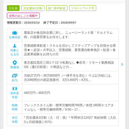
正社員
完全週休2日制
第二新卒歓迎
リモートワーク可
女性のおしごと掲載中
情報更新日：2026/03/10
終了予定日：
2026/09/07
量販店や食品卸企業に対し、ニュージーランド産「チルドラム
肉」の提案営業をお任せします。
仕事内容
営業経験者歓迎！スキルを活かしてステップアップを目指せる環
境★＜必須＞大卒以上、営業経験、要普通自動車免許＜歓迎＞食
対象と
品業界経験をお持ちの方
なる方
東京都目黒区三田1-7-13 ※転勤なし ◆在宅・リモート勤務相談
OK（週1日程度） ※商談などの…
勤務地
月給27万円～36万8000円（一律手当を含む）※上記月給には、
月20時間分の固定残業代 3万3,400円～4万5,…
給与
440万円～600万円
初年度
年収
フレックスタイム制・標準労働時間7時間／休憩:1時間※コアタ
勤務
時間
イムなし・標準労働時間帯／9:00～17…
* 完全週休2日制（土・日・祝）* 年間休日124日* 有給休暇（入社
休日
休暇
3ヵ月経過後に付与）