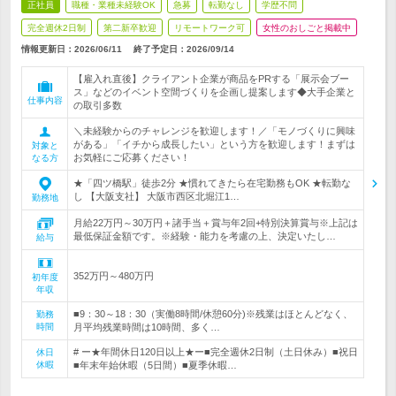
正社員
職種・業種未経験OK
急募
転勤なし
学歴不問
完全週休2日制
第二新卒歓迎
リモートワーク可
女性のおしごと掲載中
情報更新日：2026/06/11
終了予定日：
2026/09/14
【雇入れ直後】クライアント企業が商品をPRする「展示会ブー
ス」などのイベント空間づくりを企画し提案します◆大手企業と
仕事内容
の取引多数
＼未経験からのチャレンジを歓迎します！／「モノづくりに興味
がある」「イチから成長したい」という方を歓迎します！まずは
対象と
お気軽にご応募ください！
なる方
★「四ツ橋駅」徒歩2分 ★慣れてきたら在宅勤務もOK ★転勤な
し 【大阪支社】 大阪市西区北堀江1…
勤務地
月給22万円～30万円＋諸手当＋賞与年2回+特別決算賞与※上記は
最低保証金額です。※経験・能力を考慮の上、決定いたし…
給与
352万円～480万円
初年度
年収
■9：30～18：30（実働8時間/休憩60分)※残業はほとんどなく、
勤務
時間
月平均残業時間は10時間、多く…
# ー★年間休日120日以上★ー■完全週休2日制（土日休み）■祝日
休日
休暇
■年末年始休暇（5日間）■夏季休暇…