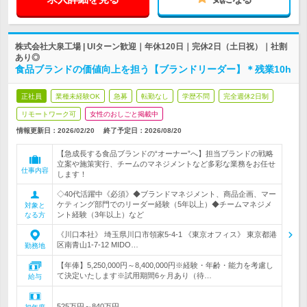
株式会社大泉工場 | UIターン歓迎｜年休120日｜完休2日（土日祝）｜社割
あり◎
食品ブランドの価値向上を担う【ブランドリーダー】＊残業10h
正社員
業種未経験OK
急募
転勤なし
学歴不問
完全週休2日制
リモートワーク可
女性のおしごと掲載中
情報更新日：2026/02/20
終了予定日：
2026/08/20
【急成長する食品ブランドの“オーナー”へ】担当ブランドの戦略
立案や施策実行、チームのマネジメントなど多彩な業務をお任せ
仕事内容
します！
◇40代活躍中《必須》◆ブランドマネジメント、商品企画、マー
ケティング部門でのリーダー経験（5年以上）◆チームマネジメ
対象と
ント経験（3年以上）など
なる方
《川口本社》 埼玉県川口市領家5-4-1 《東京オフィス》 東京都港
区南青山1-7-12 MIDO…
勤務地
【年俸】5,250,000円～8,400,000円※経験・年齢・能力を考慮し
て決定いたします※試用期間6ヶ月あり（待…
給与
525万円～840万円