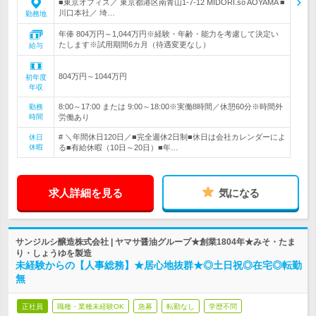
■東京オフィス／ 東京都港区南青山1-7-12 MIDORI.so AOYAMA ■
川口本社／ 埼…
勤務地
年俸 804万円～1,044万円※経験・年齢・能力を考慮して決定い
たします※試用期間6カ月（待遇変更なし）
給与
804万円～1044万円
初年度
年収
8:00～17:00 または 9:00～18:00※実働8時間／休憩60分※時間外
勤務
時間
労働あり
# ＼年間休日120日／■完全週休2日制■休日は会社カレンダーによ
休日
休暇
る■有給休暇（10日～20日）■年…
求人詳細を見る
気になる
サンジルシ醸造株式会社 | ヤマサ醤油グループ★創業1804年★みそ・たま
り・しょうゆを製造
未経験からの【人事総務】★居心地抜群★◎土日祝◎在宅◎転勤
無
正社員
職種・業種未経験OK
急募
転勤なし
学歴不問