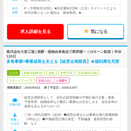
憩：60分時間外労…
# ＼年間休日120日／■完全週休2日制（土日）※イベントにより
休日
休暇
休日出勤となった場合は、振休取得。■…
求人詳細を見る
気になる
株式会社大泉工場 | 発酵・植物由来食品で業界随一｜UIターン歓迎｜年休
120日
多角事業×事業成長を支える【経営企画部長】★福利厚生充実
正社員
業種未経験OK
急募
学歴不問
完全週休2日制
リモートワーク可
女性のおしごと掲載中
情報更新日：2026/06/22
終了予定日：
2026/12/07
経営企画部長として、全社の経営戦略や中期計画の立案・推進、
予算管理、組織改革など幅広い業務をお任せします。会社全体の
仕事内容
成長を支えるやりがい◎
◇30～40代活躍中《必須》◆経営企画または事業企画の実務経験
（5年以上）◆中期経営計画の策定・予算編成・進捗管理の経
対象と
験 など...
なる方