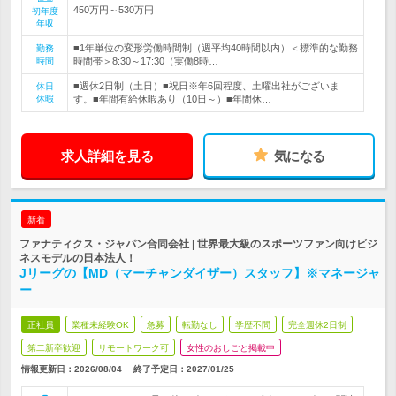
450万円～530万円
初年度
年収
■1年単位の変形労働時間制（週平均40時間以内）＜標準的な勤務
勤務
時間
時間帯＞8:30～17:30（実働8時…
■週休2日制（土日）■祝日※年6回程度、土曜出社がございま
休日
休暇
す。■年間有給休暇あり（10日～）■年間休…
求人詳細を見る
気になる
新着
ファナティクス・ジャパン合同会社 | 世界最大級のスポーツファン向けビジ
ネスモデルの日本法人！
Jリーグの【MD（マーチャンダイザー）スタッフ】※マネージャ
ー
正社員
業種未経験OK
急募
転勤なし
学歴不問
完全週休2日制
第二新卒歓迎
リモートワーク可
女性のおしごと掲載中
情報更新日：2026/08/04
終了予定日：
2027/01/25