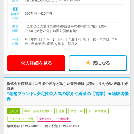
内に固定残業代として32,260円～38,2…
給与
350万円～420万円
初年度
年収
《1年単位の変形労働時間制(週平均40時間以内)》9:00～
勤務
時間
18:00（休憩75分）時間外労働有無:…
# 【年間休日107日】《休日》* 週休2日制（日祝・その他）* Ｇ
休日
休暇
Ｗ・年末年始の期間を除き、毎月２…
求人詳細を見る
気になる
株式会社荻野屋 | コラボ企画など珍しい業務経験も積め、やりがい抜群！好
待遇
#老舗ブランド#安定性◎人気の駅弁や総菜の【営業】★経験者優
遇
正社員
職種・業種未経験OK
急募
学歴不問
第二新卒歓迎
リモートワーク可
女性のおしごと掲載中
情報更新日：2026/08/05
終了予定日：
2026/12/21