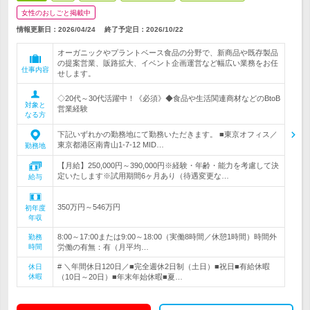
女性のおしごと掲載中
情報更新日：2026/04/24
終了予定日：
2026/10/22
オーガニックやプラントベース食品の分野で、新商品や既存製品
の提案営業、販路拡大、イベント企画運営など幅広い業務をお任
仕事内容
せします。
◇20代～30代活躍中！《必須》◆食品や生活関連商材などのBtoB
対象と
営業経験
なる方
下記いずれかの勤務地にて勤務いただきます。 ■東京オフィス／
東京都港区南青山1-7-12 MID…
勤務地
【月給】250,000円～390,000円※経験・年齢・能力を考慮して決
定いたします※試用期間6ヶ月あり（待遇変更な…
給与
350万円～546万円
初年度
年収
8:00～17:00または9:00～18:00（実働8時間／休憩1時間）時間外
勤務
時間
労働の有無：有（月平均…
# ＼年間休日120日／■完全週休2日制（土日）■祝日■有給休暇
休日
休暇
（10日～20日）■年末年始休暇■夏…