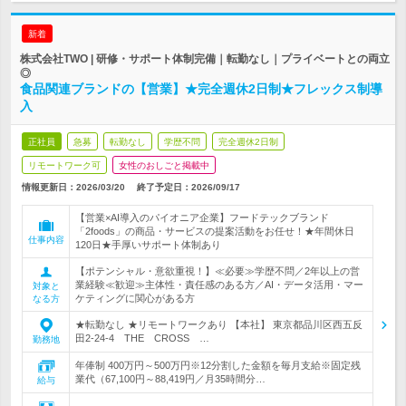
新着
株式会社TWO | 研修・サポート体制完備｜転勤なし｜プライベートとの両立
◎
食品関連ブランドの【営業】★完全週休2日制★フレックス制導
入
正社員
急募
転勤なし
学歴不問
完全週休2日制
リモートワーク可
女性のおしごと掲載中
情報更新日：2026/03/20
終了予定日：
2026/09/17
【営業×AI導入のパイオニア企業】フードテックブランド
「2foods」の商品・サービスの提案活動をお任せ！★年間休日
仕事内容
120日★手厚いサポート体制あり
【ポテンシャル・意欲重視！】≪必要≫学歴不問／2年以上の営
業経験≪歓迎≫主体性・責任感のある方／AI・データ活用・マー
対象と
ケティングに関心がある方
なる方
★転勤なし ★リモートワークあり 【本社】 東京都品川区西五反
田2-24-4 THE CROSS …
勤務地
年俸制 400万円～500万円※12分割した金額を毎月支給※固定残
業代（67,100円～88,419円／月35時間分…
給与