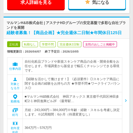
求人詳細を見る
気になる
マルマンH&B株式会社 | アステナHDグループの安定基盤で多彩な自社ブラ
ンドを展開
経験者募集！【商品企画】★完全週休二日制★年間休日125日
正社員
転勤なし
学歴不問
完全週休2日制
女性のおしごと掲載中
情報更新日：2026/04/07
終了予定日：
2026/10/05
自社化粧品ブランドや新規スキンケア商品の企画・開発全般をお
任せします。市場調査から販促まで幅広くチャレンジできる環境
仕事内容
です。
【経験を活かして働けます！】《必須要件》◎スキンケア商品に
関する企画の経験をお持ちの方 ★学歴不問★ワークライフバラン
対象と
ス◎
なる方
■マルマンH&B株式会社 神田アネックス 東京都千代田区神田多
町2-1 神田進興ビル2F 《最寄駅…
勤務地
月給：243,000円～384,000円※年齢・経験・スキルを考慮し決定
します。※試用期間：6か月（待遇変更なし）
給与
364万円～576万円
初年度
年収