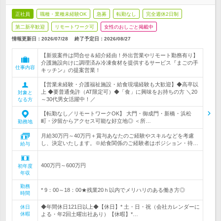
正社員
職種・業種未経験OK
急募
転勤なし
完全週休2日制
第二新卒歓迎
リモートワーク可
女性のおしごと掲載中
情報更新日：2026/07/28
終了予定日：
2026/08/27
【新規案件は問合せ＆紹介経由！外出営業やリモート勤務有り】
介護施設向けに調理済み冷凍食材を提供するサービス『まごの手
仕事内容
キッチン』の提案営業！
【営業未経験・介護福祉施設・給食現場経験も大歓迎】◆高卒以
上 ◆要普通免許（AT限定可）◆「食」に興味をお持ちの方 ＼20
対象と
～30代男女活躍中！／
なる方
【転勤なし／リモートワークOK】 大門・御成門・新橋・浜松
町・汐留からアクセス可能な好立地◎ ＜所…
勤務地
月給30万円～40万円＋賞与あなたのご経験やスキルなどを考慮
し、決定いたします。※給食関係のご経験者はポジション・待…
給与
400万円～600万円
初年度
年収
勤務
* 9：00～18：00★残業20ｈ以内でメリハリのある働き方◎
時間
◆年間休日121日以上◆【休日】* 土・日・祝（会社カレンダーに
休日
休暇
よる・年2回土曜出社あり）【休暇】*…