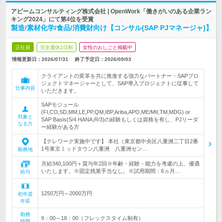
アビームコンサルティング株式会社 | OpenWork「働きがいのある企業ラン
キング2024」にて第4位を受賞
製造/素材化学/食品/消費財向け【コンサル(SAP PJマネージャ)】
正社員
完全週休2日制
女性のおしごと掲載中
情報更新日：2026/07/31
終了予定日：
2026/09/03
クライアントの変革を共に推進する強力なパートナー・SAPプロ
ジェクトマネージャーとして、SAP導入プロジェクトに従事して
仕事内容
いただきます。
SAPモジュール
(FI,CO,SD,MM,LE,PP,QM,IBP,Ariba,APO,ME/MII,TM,MDG) or
対象と
SAP Basis(S/4 HANA,R/3)の経験もしくは資格を有し、PJリーダ
なる方
ー経験がある方
【テレワーク実施中です】 本社（東京都中央区八重洲二丁目2番
1号東京ミッドタウン八重洲 八重洲セン…
勤務地
月給340,100円＋賞与年2回※年齢・経験・能力を考慮の上、優遇
いたします。※固定残業手当なし。※試用期間：6ヵ月…
給与
1250万円～2000万円
初年度
年収
勤務
9：00～18：00（フレックスタイム制有）
時間