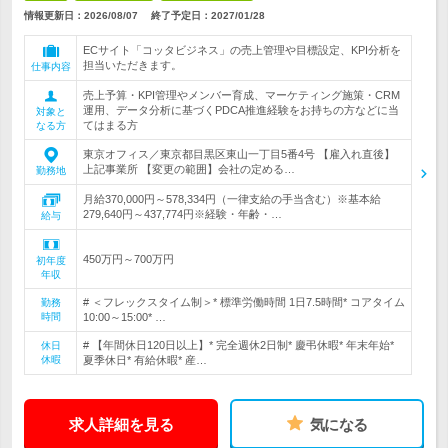
情報更新日：2026/08/07
終了予定日：
2027/01/28
ECサイト「コッタビジネス」の売上管理や目標設定、KPI分析を
担当いただきます。
仕事内容
売上予算・KPI管理やメンバー育成、マーケティング施策・CRM
運用、データ分析に基づくPDCA推進経験をお持ちの方などに当
対象と
てはまる方
なる方
東京オフィス／東京都目黒区東山一丁目5番4号 【雇入れ直後】
上記事業所 【変更の範囲】会社の定める…
勤務地
月給370,000円～578,334円（一律支給の手当含む）※基本給
279,640円～437,774円※経験・年齢・…
給与
450万円～700万円
初年度
年収
# ＜フレックスタイム制＞* 標準労働時間 1日7.5時間* コアタイム
勤務
時間
10:00～15:00* …
# 【年間休日120日以上】* 完全週休2日制* 慶弔休暇* 年末年始*
休日
休暇
夏季休日* 有給休暇* 産…
求人詳細を見る
気になる