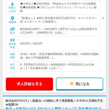
◆大卒以上◆広告代理店・PR会社などでのSNSマーケの実務経
験◆折衝経験 ◆プロジェクトマネジメント・ディレク ション経
対象と
験
なる方
【転勤なし】 ■本社 東京都渋谷区円山町3-6 E・スペースタワー
8F ※リモートワーク制度有り…
勤務地
■月給462,000円～～590,000円＋諸手当※上記には固定残業手当
172,240円～（60時間分/月）を含む。…
給与
550万円～700万円
初年度
年収
10:00～19:00 （所定労働時間8時間／休憩1時間）※時間外労働有
勤務
時間
無：有# ※平均残業時間：1…
# 【年間休日120日以上＋有給最低5日⇒年間125日以上がお休
休日
休暇
み！】* 完全週休2日制（土日）* …
求人詳細を見る
気になる
株式会社FOCUS | ＼新拠点への移転に伴う増員募集／※今年11月移転予定
★副業OK
食品・化粧品などの【ECサイト運営スタッフ】完全週休2日(土