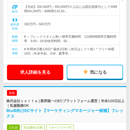
【月給】250,000円～450,000円※上記には固定残業代として45時
間/64,200円～45時間/115,50…
給与
300万円～500万円
初年度
年収
# ＜フレックスタイム制＞標準労働時間 1日8時間標準労働時間
勤務
時間
帯 9:00～18:00休憩時間：60…
# 年間休日数120日* 週休2日制（休日はシフト制）* フリー休暇
休日
休暇
16日（年末年始、GW、夏季等…
求人詳細を見る
気になる
新着
株式会社ｃｏｔｔａ | 業界随一のECプラットフォーム運営｜年休120日以上
｜私服勤務OK
BtoB向けECサイト【マーケティングマネージャー候補】フレッ
クス
正社員
完全週休2日制
リモートワーク可