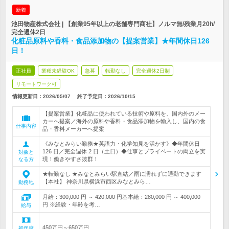
新着
池田物産株式会社 | 【創業95年以上の老舗専門商社】ノルマ無/残業月20h/
完全週休2日
化粧品原料や香料・食品添加物の【提案営業】★年間休日126
日！
正社員
業種未経験OK
急募
転勤なし
完全週休2日制
リモートワーク可
情報更新日：2026/05/07
終了予定日：
2026/10/15
【提案営業】化粧品に使われている技術や原料を、国内外のメー
カーへ提案／海外の原料や香料・食品添加物を輸入し、国内の食
仕事内容
品・香料メーカーへ提案
《みなとみらい勤務★英語力・化学知見を活かす》◆年間休日
126 日／完全週休 2 日（土日）◆仕事とプライベートの両立を実
対象と
現！働きやすさ抜群！
なる方
★転勤なし ★みなとみらい駅直結／雨に濡れずに通勤できます
【本社】 神奈川県横浜市西区みなとみら…
勤務地
月給：300,000 円 ～ 420,000 円基本給：280,000 円 ～ 400,000
円 ※経験・年齢を考…
給与
450万円～650万円
初年度