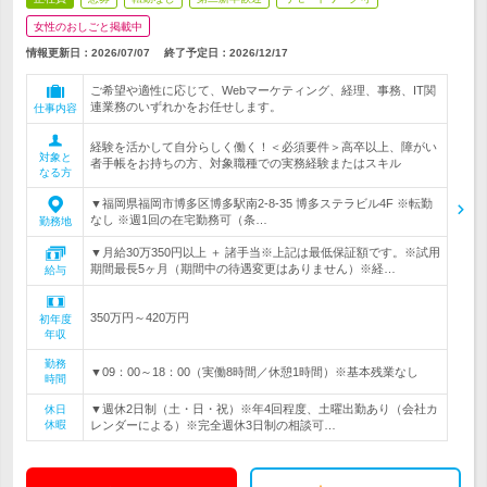
女性のおしごと掲載中
情報更新日：2026/07/07
終了予定日：
2026/12/17
ご希望や適性に応じて、Webマーケティング、経理、事務、IT関
連業務のいずれかをお任せします。
仕事内容
経験を活かして自分らしく働く！＜必須要件＞高卒以上、障がい
対象と
者手帳をお持ちの方、対象職種での実務経験またはスキル
なる方
▼福岡県福岡市博多区博多駅南2-8-35 博多ステラビル4F ※転勤
なし ※週1回の在宅勤務可（条…
勤務地
▼月給30万350円以上 ＋ 諸手当※上記は最低保証額です。※試用
期間最長5ヶ月（期間中の待遇変更はありません）※経…
給与
350万円～420万円
初年度
年収
勤務
▼09：00～18：00（実働8時間／休憩1時間）※基本残業なし
時間
▼週休2日制（土・日・祝）※年4回程度、土曜出勤あり（会社カ
休日
休暇
レンダーによる）※完全週休3日制の相談可…