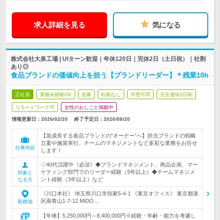
求人詳細を見る
気になる
株式会社大泉工場 | UIターン歓迎｜年休120日｜完休2日（土日祝）｜社割
あり◎
食品ブランドの価値向上を担う【ブランドリーダー】＊残業10h
正社員
業種未経験OK
急募
転勤なし
学歴不問
完全週休2日制
リモートワーク可
女性のおしごと掲載中
情報更新日：2026/02/20
終了予定日：
2026/08/20
【急成長する食品ブランドの“オーナー”へ】担当ブランドの戦略
立案や施策実行、チームのマネジメントなど多彩な業務をお任せ
仕事内容
します！
◇40代活躍中《必須》◆ブランドマネジメント、商品企画、マー
ケティング部門でのリーダー経験（5年以上）◆チームマネジメ
対象と
ント経験（3年以上）など
なる方
《川口本社》 埼玉県川口市領家5-4-1 《東京オフィス》 東京都港
区南青山1-7-12 MIDO…
勤務地
【年俸】5,250,000円～8,400,000円※経験・年齢・能力を考慮し