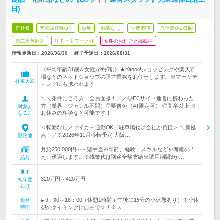
日)
正社員
業種未経験OK
急募
転勤なし
学歴不問
完全週休2日制
第二新卒歓迎
リモートワーク可
女性のおしごと掲載中
情報更新日：2026/06/30
終了予定日：
2026/08/31
《平均年齢31歳＆女性が約6割》★Yahoo!ショッピングや楽天市
場などのネットショップの運営業務をお任せします。※マーケテ
仕事内容
ィングにも携われます
＼＼条件に合う方、全員面接！／／◎ECサイト運営に携わった
方（業界・ジャンル不問）◎要普免（AT限定可） ◎高卒以上 ※
対象と
お休みの相談など可能です！
なる方
＜転勤なし／マイカー通勤OK／駐車場代は会社が負担＞ ＼新拠
点！／※2026年11月移転予定 大阪…
勤務地
月給250,000円～＋諸手当※年齢、経験、スキルなどを考慮のう
え、優遇します。※残業代は別途全額支給※試用期間3か…
給与
320万円～420万円
初年度
年収
# 9：00～18：00（休憩1時間＋午後に15分の小休憩あり）※小休
勤務
時間
憩のタイミングは自由です！※ス…