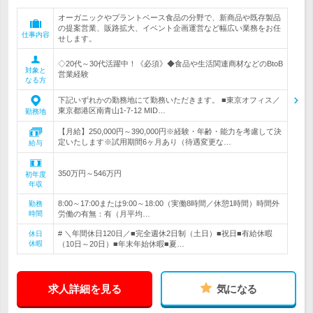
オーガニックやプラントベース食品の分野で、新商品や既存製品
の提案営業、販路拡大、イベント企画運営など幅広い業務をお任
仕事内容
せします。
◇20代～30代活躍中！《必須》◆食品や生活関連商材などのBtoB
対象と
営業経験
なる方
下記いずれかの勤務地にて勤務いただきます。 ■東京オフィス／
東京都港区南青山1-7-12 MID…
勤務地
【月給】250,000円～390,000円※経験・年齢・能力を考慮して決
定いたします※試用期間6ヶ月あり（待遇変更な…
給与
350万円～546万円
初年度
年収
8:00～17:00または9:00～18:00（実働8時間／休憩1時間）時間外
勤務
時間
労働の有無：有（月平均…
# ＼年間休日120日／■完全週休2日制（土日）■祝日■有給休暇
休日
休暇
（10日～20日）■年末年始休暇■夏…
求人詳細を見る
気になる