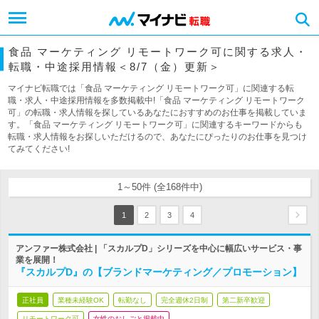
食品 マーケティング リモートワーク可に関する求人・
転職・中途採用情報＜8/7（金）更新＞
マイナビ転職では「食品 マーケティング リモートワーク可」に関連する転
職・求人・中途採用情報を多数掲載中!「食品 マーケティング リモートワーク
可」の転職・求人情報を探しているあなたにおすすめのお仕事を掲載していま
す。「食品 マーケティング リモートワーク可」に関連するキーワードからも
転職・求人情報をお探しいただけるので、あなたにぴったりのお仕事を見つけ
てみてください!
1～50件 (全168件中)
1
2
3
4
アンファー株式会社 | 「スカルプD」シリーズを中心に幅広いサービス・事
業を展開！
『スカルプD』の【ブランドマーケティング／プロモーション】
正社員
業種未経験OK
転勤なし
完全週休2日制
第二新卒歓迎
リモートワーク可
女性のおしごと掲載中