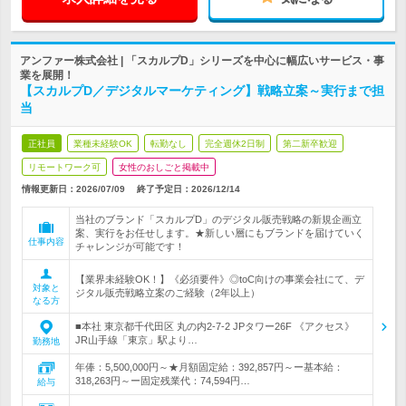
アンファー株式会社 | 「スカルプD」シリーズを中心に幅広いサービス・事
業を展開！
【スカルプD／デジタルマーケティング】戦略立案～実行まで担
当
正社員
業種未経験OK
転勤なし
完全週休2日制
第二新卒歓迎
リモートワーク可
女性のおしごと掲載中
情報更新日：2026/07/09
終了予定日：
2026/12/14
当社のブランド「スカルプD」のデジタル販売戦略の新規企画立
案、実行をお任せします。★新しい層にもブランドを届けていく
仕事内容
チャレンジが可能です！
【業界未経験OK！】《必須要件》◎toC向けの事業会社にて、デ
対象と
ジタル販売戦略立案のご経験（2年以上）
なる方
■本社 東京都千代田区 丸の内2-7-2 JPタワー26F 《アクセス》
JR山手線「東京」駅より…
勤務地
年俸：5,500,000円～★月額固定給：392,857円～ー基本給：
318,263円～ー固定残業代：74,594円…
給与