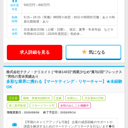
550万円～800万円
初年度
年収
9:15～18:15《実働》8時間※休憩：60分※時間外労働：あり※時
勤務
時間
差出勤制度：あり
完全週休2日制（土曜・日曜）、祝日、夏季・年末年始 など※
休日
休暇
年間休日123日（2025年度想定）有給休…
求人詳細を見る
気になる
株式会社テクノ・クリエイト | *年休140日*残業少なめ*賞与2回*フレックス
*男性の育休実績あり
多彩な業界に携わる【マーケティング・リサーチャー】★未経験
OK
正社員
職種・業種未経験OK
急募
転勤なし
完全週休2日制
第二新卒歓迎
リモートワーク可
女性のおしごと掲載中
情報更新日：2026/08/06
終了予定日：
2026/09/14
【早期のキャリアアップも可能】 企業の成長戦略のサポートや、
課題を解決するためのマーケティングリサーチを行ないます◆有