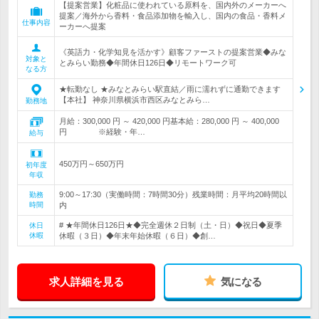
【提案営業】化粧品に使われている原料を、国内外のメーカーへ
提案／海外から香料・食品添加物を輸入し、国内の食品・香料メ
仕事内容
ーカーへ提案
《英語力・化学知見を活かす》顧客ファーストの提案営業◆みな
対象と
とみらい勤務◆年間休日126日◆リモートワーク可
なる方
★転勤なし ★みなとみらい駅直結／雨に濡れずに通勤できます
【本社】 神奈川県横浜市西区みなとみら…
勤務地
月給：300,000 円 ～ 420,000 円基本給：280,000 円 ～ 400,000
円 ※経験・年…
給与
450万円～650万円
初年度
年収
9:00～17:30（実働時間：7時間30分）残業時間：月平均20時間以
勤務
時間
内
# ★年間休日126日★◆完全週休２日制（土・日）◆祝日◆夏季
休日
休暇
休暇（３日）◆年末年始休暇（６日）◆創…
求人詳細を見る
気になる