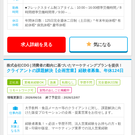
■フレックスタイム制コアタイム：10:00～16:00標準労働時間／8
勤務
時間
時間標準労働時間帯／9:00～…
年間休日数：125日完全週休二日制（土日祝）* 年末年始休暇* 有
休日
休暇
給休暇* 病気休暇* 慶弔休暇
求人詳細を見る
気になる
株式会社CDG | 消費者の動向に基づいたマーケティングプランを提供！
クライアントの課題解決【企画営業】経験者募集、年休124日
正社員
業種未経験OK
急募
転勤なし
学歴不問
完全週休2日制
リモートワーク可
女性のおしごと掲載中
情報更新日：2026/06/16
終了予定日：
2026/12/07
大手飲料・食品メーカー等のクライアントに対し、課題解決に向
けた販促プロモーションの企画・提案営業をお任せします。
仕事内容
経験者募集！＜必須＞学歴不問、法人営業経験をお持ちの方＜歓
対象と
迎＞印刷や販促、マーケティング業界での法人営業経験
なる方