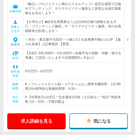
《幅広いプロジェクトに携わりスキルアップ》経営企画部で広報
やブランディング、サステナビリティ施策など多彩な企画広報業
仕事内容
務をお任せします！
【大卒以上】■経営企画業務または社内外広報の経験がある方
◎『ブランディング施策』や『サステナビリティ施策』等の企画
対象と
経験者を歓迎します！
なる方
＜本社＞ 東京都千代田区一ツ橋1-2-2 住友商事竹橋ビル13F 【雇
入れ直後】上記事業所 【変更…
勤務地
【月給】345,000円～415,000円＋各種手当※経験・年齢・能力を
考慮して決定いたします※試用期間3ヶ月あり(…
給与
670万円～810万円
初年度
年収
# ＜フレックスタイム制＞コアタイムなし標準労働時間：1日7時
勤務
時間
間15分標準的な勤務時間帯：9:30～…
# 【年間休日123日】* 完全週休2日制（土日休み）* 祝日* 有給休
休日
休暇
暇 1日～20日（下限日数は…
求人詳細を見る
気になる