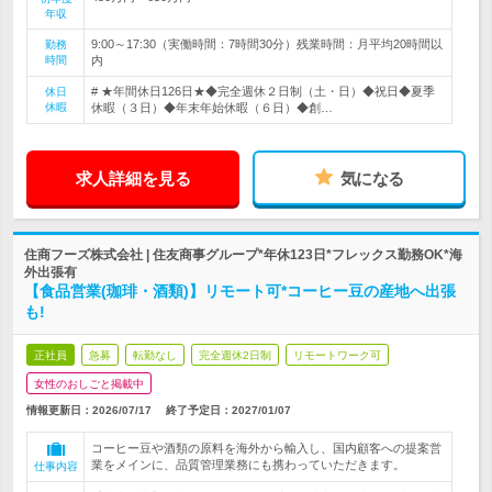
年収
9:00～17:30（実働時間：7時間30分）残業時間：月平均20時間以
勤務
時間
内
# ★年間休日126日★◆完全週休２日制（土・日）◆祝日◆夏季
休日
休暇
休暇（３日）◆年末年始休暇（６日）◆創…
求人詳細を見る
気になる
住商フーズ株式会社 | 住友商事グループ*年休123日*フレックス勤務OK*海
外出張有
【食品営業(珈琲・酒類)】リモート可*コーヒー豆の産地へ出張
も!
正社員
急募
転勤なし
完全週休2日制
リモートワーク可
女性のおしごと掲載中
情報更新日：2026/07/17
終了予定日：
2027/01/07
コーヒー豆や酒類の原料を海外から輸入し、国内顧客への提案営
業をメインに、品質管理業務にも携わっていただきます。
仕事内容