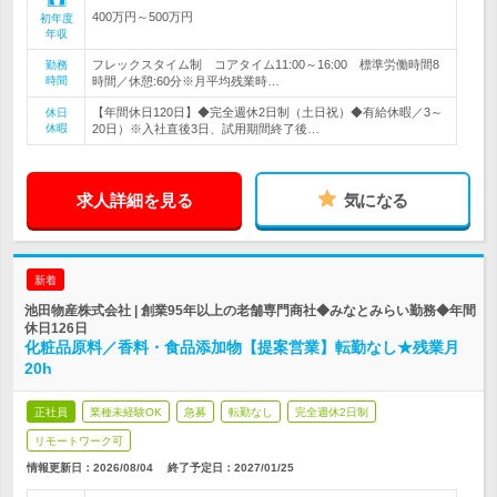
400万円～500万円
初年度
年収
フレックスタイム制 コアタイム11:00～16:00 標準労働時間8
勤務
時間
時間／休憩:60分※月平均残業時…
【年間休日120日】◆完全週休2日制（土日祝）◆有給休暇／3～
休日
休暇
20日）※入社直後3日、試用期間終了後…
求人詳細を見る
気になる
新着
池田物産株式会社 | 創業95年以上の老舗専門商社◆みなとみらい勤務◆年間
休日126日
化粧品原料／香料・食品添加物【提案営業】転勤なし★残業月
20h
正社員
業種未経験OK
急募
転勤なし
完全週休2日制
リモートワーク可
情報更新日：2026/08/04
終了予定日：
2027/01/25