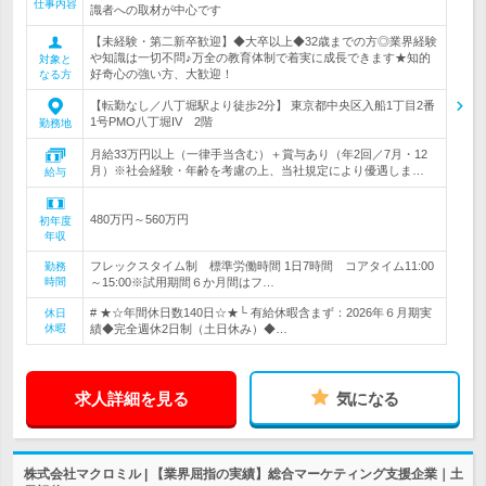
仕事内容
識者への取材が中心です
【未経験・第二新卒歓迎】◆大卒以上◆32歳までの方◎業界経験
や知識は一切不問♪万全の教育体制で着実に成長できます★知的
対象と
好奇心の強い方、大歓迎！
なる方
【転勤なし／八丁堀駅より徒歩2分】 東京都中央区入船1丁目2番
1号PMO八丁堀IV 2階
勤務地
月給33万円以上（一律手当含む）＋賞与あり（年2回／7月・12
月）※社会経験・年齢を考慮の上、当社規定により優遇しま…
給与
480万円～560万円
初年度
年収
フレックスタイム制 標準労働時間 1日7時間 コアタイム11:00
勤務
時間
～15:00※試用期間６か月間はフ…
# ★☆年間休日数140日☆★└ 有給休暇含まず：2026年６月期実
休日
休暇
績◆完全週休2日制（土日休み）◆…
求人詳細を見る
気になる
株式会社マクロミル | 【業界屈指の実績】総合マーケティング支援企業｜土