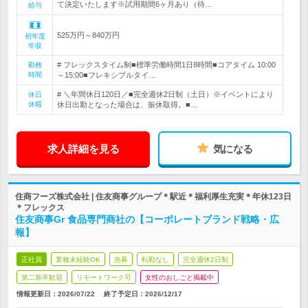
て決定いたします※試用期間6ヶ月あり（待…
給与
525万円～840万円
初年度
年収
# フレックスタイム制■標準労働時間1日8時間■コアタイム 10:00
勤務
時間
～15:00■フレキシブルタイ…
# ＼年間休日120日／■完全週休2日制（土日）※イベントにより
休日
休暇
休日出勤となった場合は、振休取得。■…
求人詳細を見る
気になる
住商フーズ株式会社 | 住友商事グループ＊駅近＊福利厚生充実＊年休123日
＊フレックス
住友商事Gr 食品専門商社の【コーポレートブランド戦略・広
報】
正社員
業種未経験OK
急募
転勤なし
完全週休2日制
第二新卒歓迎
リモートワーク可
女性のおしごと掲載中
情報更新日：2026/07/22
終了予定日：
2026/12/17