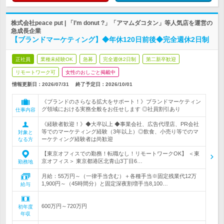
株式会社peace put | 「I’m donut ?」「アマムダコタン」等人気店を運営の
急成長企業
【ブランドマーケティング】◆年休120日前後◆完全週休2日制
正社員
業種未経験OK
急募
完全週休2日制
第二新卒歓迎
リモートワーク可
女性のおしごと掲載中
情報更新日：2026/07/31
終了予定日：
2026/10/01
《ブランドのさらなる拡大をサポート！》ブランドマーケティン
グ領域における実務全般をお任せします ◎社員割引あり
仕事内容
《経験者歓迎！》◆大卒以上 ◆事業会社、広告代理店、PR会社
等でのマーケティング経験（3年以上）◎飲食、小売り等でのマ
対象と
ーケティング経験者は尚歓迎
なる方
【東京オフィスでの勤務！転職なし！リモートワークOK】 ＜東
京オフィス＞ 東京都港区北青山3丁目6…
勤務地
月給：55万円～（一律手当含む）＋各種手当※固定残業代12万
1,900円～（45時間分）と固定深夜割増手当8,100…
給与
600万円～720万円
初年度
年収