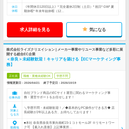
《年間休日120日以上》* 完全週休2日制（土日）* 祝日* GW* 夏
休日
休暇
期休暇* 年末年始休暇（12…
求人詳細を見る
気になる
株式会社ライズクリエイション | メーカー事業やリユース事業など多彩に展
開する総合EC企業
＜奈良＞未経験歓迎！キャリアを築ける【ECマーケティング事
務】
正社員
職種・業種未経験OK
学歴不問
情報更新日：2026/04/21
終了予定日：
2026/10/19
自社ブランド商品のECサイト運営に関わるマーケティング事
務・運営サポートをお任せします！
仕事内容
＼学歴不問・未経験歓迎！／◆基本的なPC操作ができる方◆ 店
対象と
長経験が2年以上ある方、お待ちしております！
なる方
■本社 奈良県奈良市東向南町23-1 コトモール2F ※リモートワー
ク可 【雇入れ直後】上記事業所…
勤務地