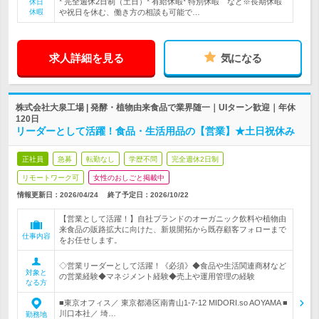
* 完全週休2日制（土日）* 有給休暇* 特別休暇 など※長期休暇
休日
休暇
や祝日を休む、働き方の相談も可能で…
求人詳細を見る
気になる
株式会社大泉工場 | 発酵・植物由来食品で業界随一｜UIターン歓迎｜年休
120日
リーダーとして活躍！食品・生活用品の【営業】★土日祝休み
正社員
急募
転勤なし
学歴不問
完全週休2日制
リモートワーク可
女性のおしごと掲載中
情報更新日：2026/04/24
終了予定日：
2026/10/22
【営業として活躍！】自社ブランドのオーガニック飲料や植物由
来食品の販路拡大に向けた、新規開拓から既存顧客フォローまで
仕事内容
をお任せします。
◇営業リーダーとして活躍！《必須》◆食品や生活関連商材など
対象と
の営業経験◆マネジメント経験◆売上や運用管理の経験
なる方
■東京オフィス／ 東京都港区南青山1-7-12 MIDORI.so AOYAMA ■
川口本社／ 埼…
勤務地