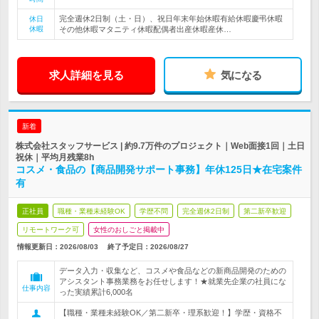
完全週休2日制（土・日）、祝日年末年始休暇有給休暇慶弔休暇
休日
休暇
その他休暇マタニティ休暇配偶者出産休暇産休…
求人詳細を見る
気になる
新着
株式会社スタッフサービス | 約9.7万件のプロジェクト｜Web面接1回｜土日
祝休｜平均月残業8h
コスメ・食品の【商品開発サポート事務】年休125日★在宅案件
有
正社員
職種・業種未経験OK
学歴不問
完全週休2日制
第二新卒歓迎
リモートワーク可
女性のおしごと掲載中
情報更新日：2026/08/03
終了予定日：
2026/08/27
データ入力・収集など、コスメや食品などの新商品開発のための
アシスタント事務業務をお任せします！★就業先企業の社員にな
仕事内容
った実績累計6,000名
【職種・業種未経験OK／第二新卒・理系歓迎！】学歴・資格不