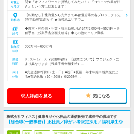
問★『オフィスワークに挑戦してみたい！』『コツコツ作業が好
対象と
き』という方は歓迎します！
なる方
【転勤なし】北海道から九州まで46都道府県の各プロジェクト先
(在宅勤務実績あり) ★面接地エリアで…
勤務地
◆東京・神奈川・千葉・埼玉勤務:月給24万5,000円～55万円＋各
種手当（残業手当全額支給等）◆その他のエリア勤務…
給与
300万円～600万円
初年度
年収
8：30～17：30（実働8時間） 【残業について】プロジェクトに
勤務
時間
より異なります（残業手当全額支給）…
■完全週休2日制（土・日）■祝日■夏期・年末年始※就業先によ
休日
休暇
る■有給休暇（10～20日）※2025年…
求人詳細を見る
気になる
株式会社フィネス | 健康食品や化粧品の通信販売で成長中の職場です
【総合職(一般事務)】正社員／障がい者限定採用／福利厚生◎
正社員
急募
転勤なし
第二新卒歓迎
リモートワーク可