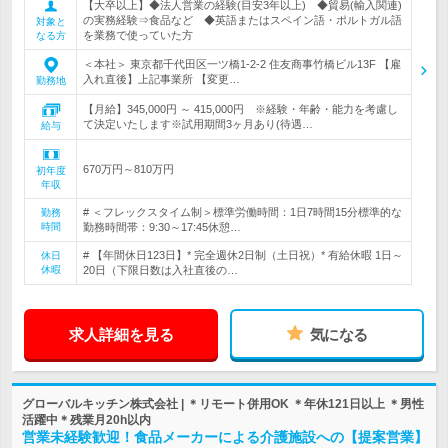
【大卒以上】◆法人営業の経験(目安3年以上) ◆貿易(輸入関連)
の実務経験⇒食品など ◆英語またはスペイン語・ポルトガル語
対象と
を業務で使っていた方
なる方
＜本社＞ 東京都千代田区一ツ橋1-2-2 住友商事竹橋ビル13F 【雇
入れ直後】上記事業所 【変更…
勤務地
【月給】345,000円 ～ 415,000円 ※経験・年齢・能力を考慮し
て決定いたします※試用期間3ヶ月あり(待遇…
給与
670万円～810万円
初年度
年収
# ＜フレックスタイム制＞標準労働時間：1日7時間15分標準的な
勤務
時間
勤務時間帯：9:30～17:45休憩…
# 【年間休日123日】* 完全週休2日制（土日祝）* 有給休暇 1日～
休日
休暇
20日（下限日数は入社直後の…
求人詳細を見る
気になる
グローバルキッチン株式会社 | ＊リモート併用OK ＊年休121日以上 ＊男性
活躍中＊残業月20h以内
営業未経験歓迎！食品メーカーによる介護施設への【提案営業】