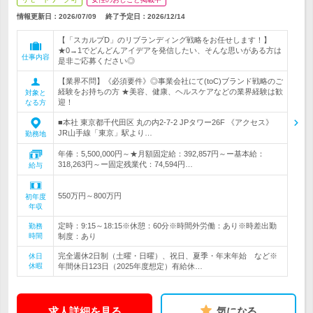
情報更新日：2026/07/09
終了予定日：
2026/12/14
【「スカルプD」のリブランディング戦略をお任せします！】
★0→1でどんどんアイデアを発信したい、そんな思いがある方は
仕事内容
是非ご応募ください◎
【業界不問】《必須要件》◎事業会社にて(toC)ブランド戦略のご
経験をお持ちの方 ★美容、健康、ヘルスケアなどの業界経験は歓
対象と
迎！
なる方
■本社 東京都千代田区 丸の内2-7-2 JPタワー26F 《アクセス》
JR山手線「東京」駅より…
勤務地
年俸：5,500,000円～★月額固定給：392,857円～ー基本給：
318,263円～ー固定残業代：74,594円…
給与
550万円～800万円
初年度
年収
定時：9:15～18:15※休憩：60分※時間外労働：あり※時差出勤
勤務
時間
制度：あり
完全週休2日制（土曜・日曜）、祝日、夏季・年末年始 など※
休日
休暇
年間休日123日（2025年度想定）有給休…
求人詳細を見る
気になる