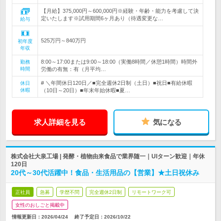
【月給】375,000円～600,000円※経験・年齢・能力を考慮して決
定いたします※試用期間6ヶ月あり（待遇変更な…
給与
525万円～840万円
初年度
年収
8:00～17:00または9:00～18:00（実働8時間／休憩1時間）時間外
勤務
時間
労働の有無：有（月平均…
# ＼年間休日120日／■完全週休2日制（土日）■祝日■有給休暇
休日
休暇
（10日～20日）■年末年始休暇■夏…
求人詳細を見る
気になる
株式会社大泉工場 | 発酵・植物由来食品で業界随一｜UIターン歓迎｜年休
120日
20代～30代活躍中！食品・生活用品の【営業】★土日祝休み
正社員
急募
学歴不問
完全週休2日制
リモートワーク可
女性のおしごと掲載中
情報更新日：2026/04/24
終了予定日：
2026/10/22