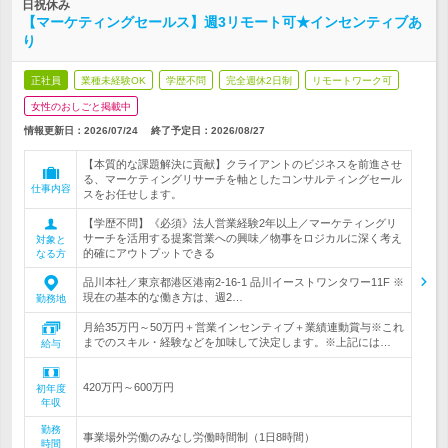
日祝休み
【マーケティングセールス】週3リモート可★インセンティブあ
り
正社員
業種未経験OK
学歴不問
完全週休2日制
リモートワーク可
女性のおしごと掲載中
情報更新日：2026/07/24
終了予定日：
2026/08/27
【本質的な課題解決に貢献】クライアントのビジネスを前進させ
る、マーケティングリサーチを軸としたコンサルティングセール
仕事内容
スをお任せします。
【学歴不問】《必須》法人営業経験2年以上／マーケティングリ
サーチを活用する提案営業への興味／物事をロジカルに深く考え
対象と
的確にアウトプットできる
なる方
品川本社／東京都港区港南2-16-1 品川イーストワンタワー11F ※
現在の基本的な働き方は、週2…
勤務地
月給35万円～50万円＋営業インセンティブ＋業績連動賞与※これ
までのスキル・経験などを加味して決定します。※上記には…
給与
420万円～600万円
初年度
年収
勤務
事業場外労働のみなし労働時間制（1日8時間）
時間