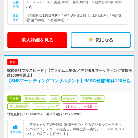
09：00～18：00（実働8時間・休憩1時間）※残業月平均20時間
勤務
時間
以内
《年間休日120日前後》* 完全週休2日制（土日祝休み）* 有給休
休日
休暇
暇* 慶弔休暇 * 有給休暇 * …
求人詳細を見る
気になる
新着
株式会社フルスピード | 【プライム上場Gr／デジタルマーケティング支援実
績1000社以上】
【SNSマーケティングコンサルタント】*MRG候補*年休120日以
上
正社員
業種未経験OK
急募
転勤なし
完全週休2日制
第二新卒歓迎
リモートワーク可
女性のおしごと掲載中
情報更新日：2026/07/07
終了予定日：
2026/12/28
【早期キャリアUP可能】SNSを中心とするデジタルマーケティ
ングのプロジェクトを担当し、戦略立案～実行、チームマ ネジメ
仕事内容
ントまで幅広くお任せします