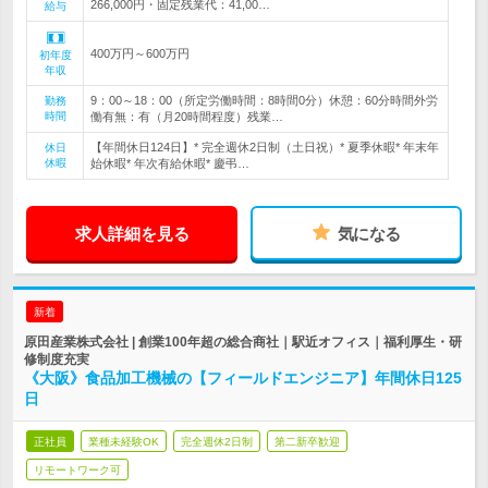
266,000円・固定残業代：41,00…
給与
400万円～600万円
初年度
年収
9：00～18：00（所定労働時間：8時間0分）休憩：60分時間外労
勤務
時間
働有無：有（月20時間程度）残業…
【年間休日124日】* 完全週休2日制（土日祝）* 夏季休暇* 年末年
休日
休暇
始休暇* 年次有給休暇* 慶弔…
求人詳細を見る
気になる
新着
原田産業株式会社 | 創業100年超の総合商社｜駅近オフィス｜福利厚生・研
修制度充実
《大阪》食品加工機械の【フィールドエンジニア】年間休日125
日
正社員
業種未経験OK
完全週休2日制
第二新卒歓迎
リモートワーク可