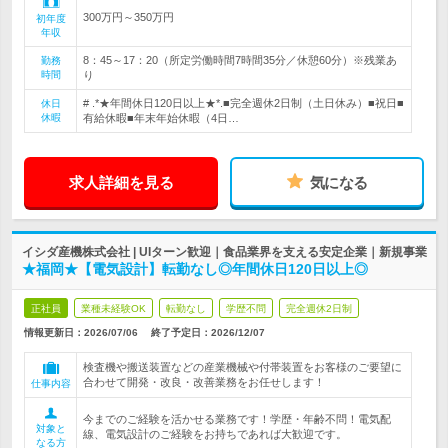
300万円～350万円
初年度
年収
8：45～17：20（所定労働時間7時間35分／休憩60分）※残業あ
勤務
時間
り
# .*★年間休日120日以上★*.■完全週休2日制（土日休み）■祝日■
休日
休暇
有給休暇■年末年始休暇（4日…
求人詳細を見る
気になる
イシダ産機株式会社 | UIターン歓迎｜食品業界を支える安定企業｜新規事業
★福岡★【電気設計】転勤なし◎年間休日120日以上◎
正社員
業種未経験OK
転勤なし
学歴不問
完全週休2日制
情報更新日：2026/07/06
終了予定日：
2026/12/07
検査機や搬送装置などの産業機械や付帯装置をお客様のご要望に
合わせて開発・改良・改善業務をお任せします！
仕事内容
今までのご経験を活かせる業務です！学歴・年齢不問！電気配
対象と
線、電気設計のご経験をお持ちであれば大歓迎です。
なる方