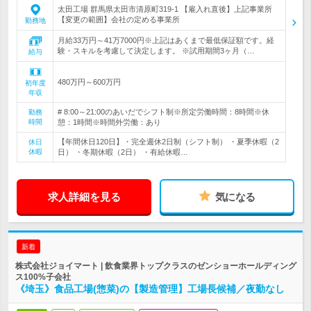
太田工場 群馬県太田市清原町319-1 【雇入れ直後】上記事業所
【変更の範囲】会社の定める事業所
勤務地
月給33万円～41万7000円※上記はあくまで最低保証額です。経
験・スキルを考慮して決定します。 ※試用期間3ヶ月（…
給与
480万円～600万円
初年度
年収
# 8:00～21:00のあいだでシフト制※所定労働時間：8時間※休
勤務
時間
憩：1時間※時間外労働：あり
【年間休日120日】・完全週休2日制（シフト制） ・夏季休暇（2
休日
休暇
日） ・冬期休暇（2日） ・有給休暇…
求人詳細を見る
気になる
新着
株式会社ジョイマート | 飲食業界トップクラスのゼンショーホールディング
ス100%子会社
《埼玉》食品工場(惣菜)の【製造管理】工場長候補／夜勤なし