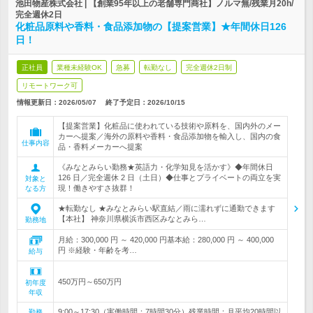
池田物産株式会社 | 【創業95年以上の老舗専門商社】ノルマ無/残業月20h/
完全週休2日
化粧品原料や香料・食品添加物の【提案営業】★年間休日126
日！
正社員
業種未経験OK
急募
転勤なし
完全週休2日制
リモートワーク可
情報更新日：2026/05/07
終了予定日：
2026/10/15
【提案営業】化粧品に使われている技術や原料を、国内外のメー
カーへ提案／海外の原料や香料・食品添加物を輸入し、国内の食
仕事内容
品・香料メーカーへ提案
《みなとみらい勤務★英語力・化学知見を活かす》◆年間休日
126 日／完全週休 2 日（土日）◆仕事とプライベートの両立を実
対象と
現！働きやすさ抜群！
なる方
★転勤なし ★みなとみらい駅直結／雨に濡れずに通勤できます
【本社】 神奈川県横浜市西区みなとみら…
勤務地
月給：300,000 円 ～ 420,000 円基本給：280,000 円 ～ 400,000
円 ※経験・年齢を考…
給与
450万円～650万円
初年度
年収
9:00～17:30（実働時間：7時間30分）残業時間：月平均20時間以
勤務