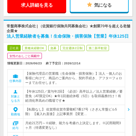
求人詳細を見る
気になる
常盤商事株式会社 | （佐賀銀行保険共同募集会社）★創業70年を超える老舗
企業★
法人営業経験者を募集！生命保険・損害保険【営業】年休125日
正社員
業種未経験OK
急募
完全週休2日制
第二新卒歓迎
女性のおしごと掲載中
情報更新日：2026/06/23
終了予定日：
2026/12/14
【保険代理店の営業職（生命保険・損害保険）】法人・個人のお
客様に向けて、商品のご案内から、契約手続き、アフターフォロ
仕事内容
ーまでお任せします。
【年休125日／賞与年2回】《必須》高卒以上／法人営業経験／要
普免（AT限定OK）★年1回連続休暇（5日）を取得義務付け！有
対象と
給消化率高めの職場です★
なる方
【転勤なし】 佐賀県佐賀市愛敬町7番17号（さぎん常盤ビル5
階） 【雇入れ直後】上記事業所 【変更…
勤務地
月給21万円～※経験、能力を考慮の上決定します。※試用期間3
ヶ月（待遇変更なし）
給与