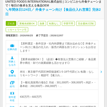
UNITED FOODS INTERNATIONAL株式会社 | コンビニから外食チェーンま
で！毎日の食卓を支える食品OEM
＼年間休日124日／ 外食チェーン向け【食品仕入れ営業】完休2
日
正社員
業種未経験OK
急募
転勤なし
学歴不問
完全週休2日制
リモートワーク可
情報更新日：2026/06/25
終了予定日：
2026/12/07
【原料選定・条件交渉・社内外調整まで踏み込める◎】外食チェ
ーン向けに食品の仕入れ・販売の両面を担うポジションをお任せ
仕事内容
します！
【業界未経験OK！】《必須》◆有形法人営業のご経験 ／ 食品業
対象と
界や商社・卸での就業経験も活かせます◎
なる方
本社：東京都千代田区神田猿楽町1-5-18千代田ビル 転勤：なし
リモートワーク：相談可 【雇入れ…
勤務地
【一般社員採用の場合】月給：301,000円～308,000円＜内訳＞・
基本給：260,000円～266,000円・…
給与
430万円～600万円
初年度
年収