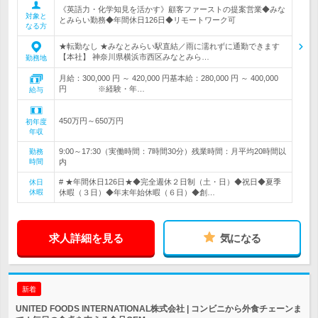
《英語力・化学知見を活かす》顧客ファーストの提案営業◆みな
対象と
とみらい勤務◆年間休日126日◆リモートワーク可
なる方
★転勤なし ★みなとみらい駅直結／雨に濡れずに通勤できます
【本社】 神奈川県横浜市西区みなとみら…
勤務地
月給：300,000 円 ～ 420,000 円基本給：280,000 円 ～ 400,000
円 ※経験・年…
給与
450万円～650万円
初年度
年収
9:00～17:30（実働時間：7時間30分）残業時間：月平均20時間以
勤務
時間
内
# ★年間休日126日★◆完全週休２日制（土・日）◆祝日◆夏季
休日
休暇
休暇（３日）◆年末年始休暇（６日）◆創…
求人詳細を見る
気になる
新着
UNITED FOODS INTERNATIONAL株式会社 | コンビニから外食チェーンま