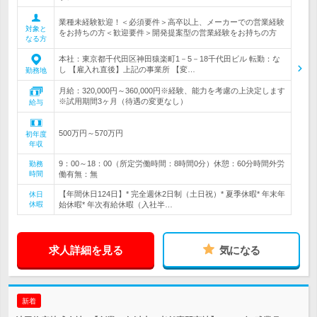
業種未経験歓迎！＜必須要件＞高卒以上、メーカーでの営業経験
対象と
をお持ちの方＜歓迎要件＞開発提案型の営業経験をお持ちの方
なる方
本社：東京都千代田区神田猿楽町1－5－18千代田ビル 転勤：な
し 【雇入れ直後】上記の事業所 【変…
勤務地
月給：320,000円～360,000円※経験、能力を考慮の上決定します
※試用期間3ヶ月（待遇の変更なし）
給与
500万円～570万円
初年度
年収
9：00～18：00（所定労働時間：8時間0分）休憩：60分時間外労
勤務
時間
働有無：無
【年間休日124日】* 完全週休2日制（土日祝）* 夏季休暇* 年末年
休日
休暇
始休暇* 年次有給休暇（入社半…
求人詳細を見る
気になる
新着