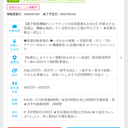
女性のおしごと掲載中
情報更新日：2026/07/28
終了予定日：
2027/01/18
【菓子製造機械のメンテナンスや設置業務をお任せ】作業をする
現場は、機械を納品している取引先の工場が中心です！ ★営業活
仕事内容
動は一切なし！
◆普通自動車免許 ◆いずれかの経験 ⇒ 溶接作業（ガス・TIG・
アークいずれか）or 機械製造 or 設備の保全 or サービスエンジニ
対象と
ア
なる方
【転勤なし＆マイカー通勤OK＆UIターン歓迎】 新潟県長岡市
下々条4-1616-4 ※無料駐車場を…
勤務地
月給:25万円～35万円（一律手当含む）＋諸手当＋賞与※経験・
スキルを考慮の上、決定いたします※試用期間3ヶ月あり（…
給与
450万円～600万円
初年度
年収
# 8:00～17:00(実働8時間／休憩1時間を含む)時間外労働有無：有
勤務
時間
★月平均残業時間：20時間
# 【年間休日120日】★完全週休2日制(土日休み)★※会社カレン
休日
休暇
ダーにより、年に数回の土曜出勤あり…