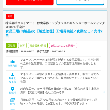
新着
株式会社ジョイマート | 飲食業界トップクラスのゼンショーホールディング
ス100%子会社
食品工場(肉製品)の【製造管理】工場長候補／夜勤なし／完休2
日
正社員
急募
完全週休2日制
女性のおしごと掲載中
情報更新日：2026/08/07
終了予定日：
2027/01/28
グループスーパー向け肉製品を製造する食品工場にて、生産計画
の立案や数値管理、工場運営などの製造管理業務をお任せしま
仕事内容
す。
マネジメント経験者優遇！＜必須要件＞高卒以上、製造工場での
マネジメント経験をお持ちの方。長期的なキャリアを築きたい方
対象と
歓迎！
なる方
精肉加工センター 埼玉県春日部市小渕243 【雇入れ直後】上記事
業所 【変更の範囲】会社の定める事…
勤務地
月給33万円～41万7000円※上記はあくまで最低保証額です。経
験・スキルを考慮して決定します。 ※試用期間3ヶ月（…
給与