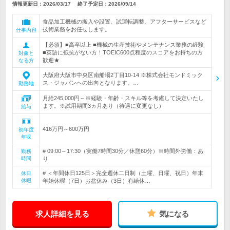
情報更新日：2026/03/17
終了予定日：
2026/09/14
食品加工機械の搬入や設置、試運転調整、アフターサービスなど
技術業務をお任せします。
仕事内容
【必須】■高卒以上 ■機械の生産技術やメンテナンス業務の経験
■英語に抵抗がない方！TOEIC600点程度のスコアをお持ちの方
対象と
歓迎★
なる方
大阪府大阪市中央区南船場2丁目10-14 ※株式会社モンドミック
ス・ジャパンへの出向となります。…
勤務地
月給245,000円～※経験・年齢・スキル等を考慮して決定いたし
ます。※試用期間3ヵ月あり（待遇に変更なし）
給与
416万円～600万円
初年度
年収
# 09:00～17:30（実働7時間30分／休憩60分）※時間外労働：あ
勤務
時間
り
# ＜年間休日125日＞完全週休二日制（土曜、日曜、祝日）年末
休日
休暇
年始休暇（7日）お盆休み（3日）有給休…
求人詳細を見る
気になる