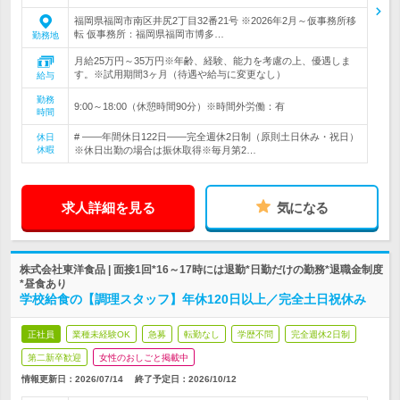
福岡県福岡市南区井尻2丁目32番21号 ※2026年2月～仮事務所移
転 仮事務所：福岡県福岡市博多…
勤務地
月給25万円～35万円※年齢、経験、能力を考慮の上、優遇しま
す。※試用期間3ヶ月（待遇や給与に変更なし）
給与
勤務
9:00～18:00（休憩時間90分）※時間外労働：有
時間
# ――年間休日122日――完全週休2日制（原則土日休み・祝日）
休日
休暇
※休日出勤の場合は振休取得※毎月第2…
求人詳細を見る
気になる
株式会社東洋食品 | 面接1回*16～17時には退勤*日勤だけの勤務*退職金制度
*昼食あり
学校給食の【調理スタッフ】年休120日以上／完全土日祝休み
正社員
業種未経験OK
急募
転勤なし
学歴不問
完全週休2日制
第二新卒歓迎
女性のおしごと掲載中
情報更新日：2026/07/14
終了予定日：
2026/10/12