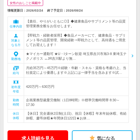
女性のおしごと掲載中
情報更新日：2026/02/24
終了予定日：
2026/08/24
【責任、やりがいともに◎】◆健康食品やサプリメント等の品質
管理業務全般をお任せします。
仕事内容
【即戦力・経験者採用】◆食品メーカーにて、健康食品・サプリ
メント等の品質管理、開発経験⇒即戦力として、高待遇をご用意
対象と
してお迎えします！
なる方
★マイカー通勤可 ★U・Iターン歓迎 埼玉県吉川市旭3-8 東埼玉テ
クノポリス →JR吉川駅より無…
勤務地
月給35万円～45万円※経験・年齢・スキル・資格を考慮の上、当
社規定により優遇します※上記には一律手当を含みます※試…
給与
420万円～630万円
初年度
年収
企画業務型裁量労働制（1日8時間）※標準労働時間帯 8:30～
勤務
時間
17:30
【休日】完全週休2日制(土日)、祝日【休暇】年末年始休暇、有給
休日
休暇
休暇、慶弔休暇★年間休日122日★お休…
求人詳細を見る
気になる