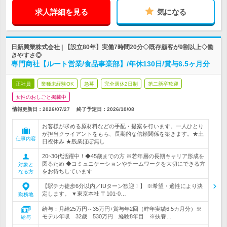
求人詳細を見る
気になる
日新興業株式会社 | 【設立80年】実働7時間20分◇既存顧客が9割以上◇働
きやすさ◎
専門商社【ルート営業/食品事業部】/年休130日/賞与6.5ヶ月分
正社員
業種未経験OK
急募
完全週休2日制
第二新卒歓迎
女性のおしごと掲載中
情報更新日：2026/07/27
終了予定日：
2026/10/08
お客様が求める原材料などの手配・提案を行います。一人ひとり
が担当クライアントをもち、長期的な信頼関係を築きます。★土
仕事内容
日祝休み ★残業ほぼ無し
20~30代活躍中！◆45歳までの方 ※若年層の長期キャリア形成を
図るため ◆コミュニケーションやチームワークを大切にできる方
対象と
をお待ちしています
なる方
【駅チカ徒歩6分以内／IUターン歓迎！】 ※希望・適性により決
定します。 ▼東京本社 〒101-0…
勤務地
給与：月給25万円～35万円+賞与年2回（昨年実績6.5カ月分）※
モデル年収 32歳 530万円 経験8年目 ※扶養…
給与