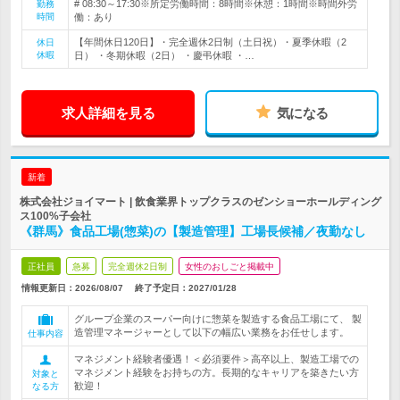
# 08:30～17:30※所定労働時間：8時間※休憩：1時間※時間外労
勤務
時間
働：あり
【年間休日120日】・完全週休2日制（土日祝）・夏季休暇（2
休日
休暇
日） ・冬期休暇（2日） ・慶弔休暇 ・…
求人詳細を見る
気になる
新着
株式会社ジョイマート | 飲食業界トップクラスのゼンショーホールディング
ス100%子会社
《群馬》食品工場(惣菜)の【製造管理】工場長候補／夜勤なし
正社員
急募
完全週休2日制
女性のおしごと掲載中
情報更新日：2026/08/07
終了予定日：
2027/01/28
グループ企業のスーパー向けに惣菜を製造する食品工場にて、 製
造管理マネージャーとして以下の幅広い業務をお任せします。
仕事内容
マネジメント経験者優遇！＜必須要件＞高卒以上、製造工場での
マネジメント経験をお持ちの方。長期的なキャリアを築きたい方
対象と
歓迎！
なる方