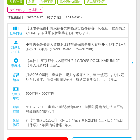
契約社員
急募
学歴不問
完全週休2日制
第二新卒歓迎
女性のおしごと掲載中
情報更新日：2026/03/17
終了予定日：
2026/09/14
【保険事業部】新規顧客の開拓及び既存顧客への企画・提案およ
びDXによる運用改善業務をお任せします。
仕事内容
◆損害保険募集人資格および生命保険募集人資格◆ビジネスレベ
対象と
ルのPCスキル（Excel・Word・PowerPoint）
なる方
【本社】 東京都中央区晴海4-7-4 CROSS DOCK HARUMI 2F
【雇入れ直後】上記…
勤務地
月給295,000円～※経験、能力を考慮の上、当社規定により決定
いたします。※試用期間3か月（待遇に変更なし）。《雇…
給与
500万円～800万円
初年度
年収
9:00～17:30（実働7.5時間/休憩60分）時間外労働有無:有※平均
勤務
時間
残業時間20時間/月
# 【年間休日125日】《休日》* 完全週休2日制（土・日）* 祝日
休日
休暇
《休暇》* 年間有給休暇* 年末…