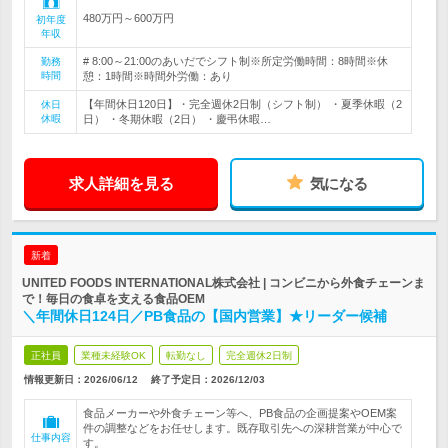
480万円～600万円
初年度
年収
# 8:00～21:00のあいだでシフト制※所定労働時間：8時間※休
勤務
時間
憩：1時間※時間外労働：あり
【年間休日120日】・完全週休2日制（シフト制） ・夏季休暇（2
休日
休暇
日） ・冬期休暇（2日） ・慶弔休暇…
求人詳細を見る
気になる
新着
UNITED FOODS INTERNATIONAL株式会社 | コンビニから外食チェーンま
で！毎日の食卓を支える食品OEM
＼年間休日124日／PB食品の【国内営業】★リーダー候補
正社員
業種未経験OK
転勤なし
完全週休2日制
情報更新日：2026/06/12
終了予定日：
2026/12/03
食品メーカーや外食チェーン等へ、PB食品の企画提案やOEM案
件の調整などをお任せします。既存取引先への深耕営業が中心で
仕事内容
す。