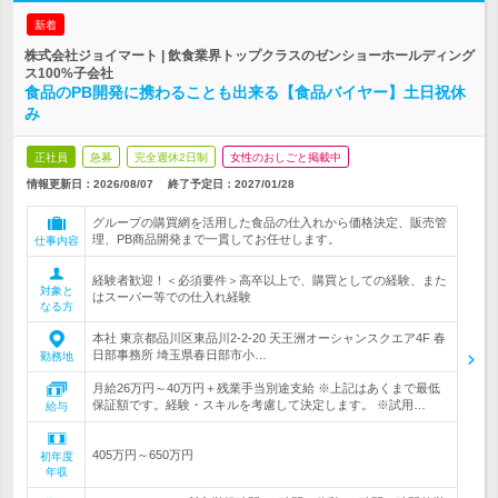
新着
株式会社ジョイマート | 飲食業界トップクラスのゼンショーホールディング
ス100%子会社
食品のPB開発に携わることも出来る【食品バイヤー】土日祝休
み
正社員
急募
完全週休2日制
女性のおしごと掲載中
情報更新日：2026/08/07
終了予定日：
2027/01/28
グループの購買網を活用した食品の仕入れから価格決定、販売管
理、PB商品開発まで一貫してお任せします。
仕事内容
経験者歓迎！＜必須要件＞高卒以上で、購買としての経験、また
対象と
はスーパー等での仕入れ経験
なる方
本社 東京都品川区東品川2-2-20 天王洲オーシャンスクエア4F 春
日部事務所 埼玉県春日部市小…
勤務地
月給26万円～40万円＋残業手当別途支給 ※上記はあくまで最低
保証額です。経験・スキルを考慮して決定します。 ※試用…
給与
405万円～650万円
初年度
年収