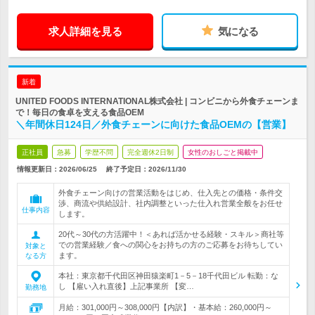
求人詳細を見る
気になる
新着
UNITED FOODS INTERNATIONAL株式会社 | コンビニから外食チェーンま
で！毎日の食卓を支える食品OEM
＼年間休日124日／外食チェーンに向けた食品OEMの【営業】
正社員
急募
学歴不問
完全週休2日制
女性のおしごと掲載中
情報更新日：2026/06/25
終了予定日：
2026/11/30
外食チェーン向けの営業活動をはじめ、仕入先との価格・条件交
渉、商流や供給設計、社内調整といった仕入れ営業全般をお任せ
仕事内容
します。
20代～30代の方活躍中！＜あれば活かせる経験・スキル＞商社等
での営業経験／食への関心をお持ちの方のご応募をお待ちしてい
対象と
ます。
なる方
本社：東京都千代田区神田猿楽町1－5－18千代田ビル 転勤：な
し 【雇い入れ直後】上記事業所 【変…
勤務地
月給：301,000円～308,000円【内訳】・基本給：260,000円～