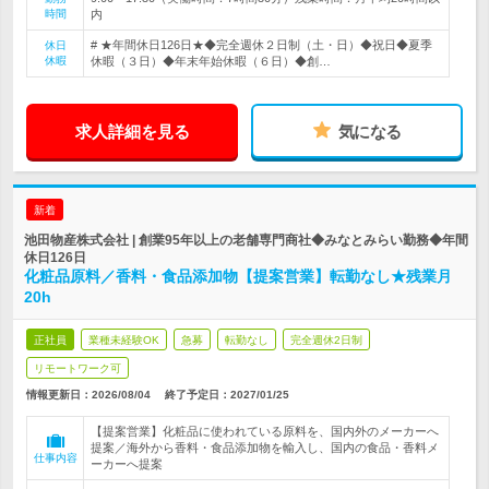
時間
内
# ★年間休日126日★◆完全週休２日制（土・日）◆祝日◆夏季
休日
休暇
休暇（３日）◆年末年始休暇（６日）◆創…
求人詳細を見る
気になる
新着
池田物産株式会社 | 創業95年以上の老舗専門商社◆みなとみらい勤務◆年間
休日126日
化粧品原料／香料・食品添加物【提案営業】転勤なし★残業月
20h
正社員
業種未経験OK
急募
転勤なし
完全週休2日制
リモートワーク可
情報更新日：2026/08/04
終了予定日：
2027/01/25
【提案営業】化粧品に使われている原料を、国内外のメーカーへ
提案／海外から香料・食品添加物を輸入し、国内の食品・香料メ
仕事内容
ーカーへ提案