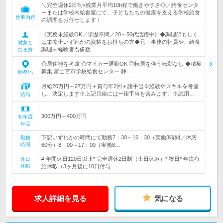
＼完全週休2日制×残業月平均10h程で働きやすさ◎／給食センタ
ーまたは学校内給食室にて、子どもたちの健康を支える学校給食
仕事内容
の調理をお任せします！
《実務未経験OK／学歴不問／20～50代活躍中》◆調理師もしく
は栄養士いずれかの資格をお持ちの方◆元・事務の社員や、給食
対象と
調理未経験者も多数
なる方
◎居住地を考慮 ◎マイカー通勤OK ◎転居を伴う転勤なし ◆積極
募集 富士宮市学校給食センター 静…
勤務地
月給20万円～27万円＋賞与年2回＋諸手当※経験やスキルを考慮
し、決定します※上記月給には一律手当を含みます。※試用…
給与
300万円～400万円
初年度
年収
下記いずれかの時間にて勤務7：30～16：30（実働8時間／休憩
勤務
時間
60分）8：00～17：00（実働8…
# 年間休日120日以上* 完全週休2日制（土日休み）* 祝日* 年次有
休日
休暇
給休暇（3ヶ月後に10日付与…
求人詳細を見る
気になる