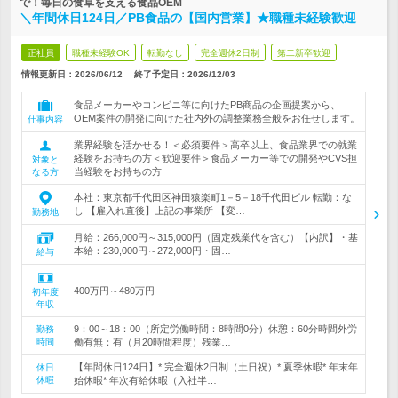
で！毎日の食卓を支える食品OEM
＼年間休日124日／PB食品の【国内営業】★職種未経験歓迎
正社員
職種未経験OK
転勤なし
完全週休2日制
第二新卒歓迎
情報更新日：2026/06/12
終了予定日：
2026/12/03
食品メーカーやコンビニ等に向けたPB商品の企画提案から、
OEM案件の開発に向けた社内外の調整業務全般をお任せします。
仕事内容
業界経験を活かせる！＜必須要件＞高卒以上、食品業界での就業
経験をお持ちの方＜歓迎要件＞食品メーカー等での開発やCVS担
対象と
当経験をお持ちの方
なる方
本社：東京都千代田区神田猿楽町1－5－18千代田ビル 転勤：な
し 【雇入れ直後】上記の事業所 【変…
勤務地
月給：266,000円～315,000円（固定残業代を含む）【内訳】・基
本給：230,000円～272,000円・固…
給与
400万円～480万円
初年度
年収
9：00～18：00（所定労働時間：8時間0分）休憩：60分時間外労
勤務
時間
働有無：有（月20時間程度）残業…
【年間休日124日】* 完全週休2日制（土日祝）* 夏季休暇* 年末年
休日
休暇
始休暇* 年次有給休暇（入社半…