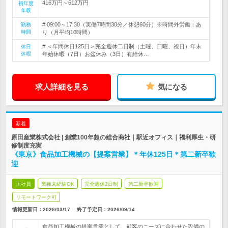
416万円～612万円
初年度
年収
# 09:00～17:30（実働7時間30分／休憩60分）※時間外労働：あ
勤務
時間
り（月平均10時間）
# ＜年間休日125日＞完全週休二日制（土曜、日曜、祝日）年末
休日
休暇
年始休暇（7日）お盆休み（3日）有給休…
求人詳細を見る
気になる
新着
原田産業株式会社 | 創業100年超の総合商社｜駅近オフィス｜福利厚生・研
修制度充実
《東京》食品加工機械の【提案営業】＊年休125日＊第二新卒歓
迎
正社員
業種未経験OK
完全週休2日制
第二新卒歓迎
リモートワーク可
情報更新日：2026/03/17
終了予定日：
2026/09/14
食品加工機械の提案営業として、顧客のニーズに合わせた設備の