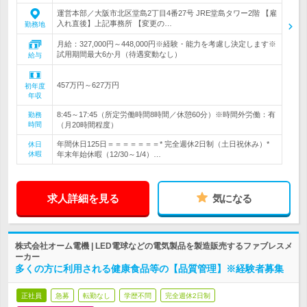
運営本部／大阪市北区堂島2丁目4番27号 JRE堂島タワー2階 【雇
入れ直後】上記事務所 【変更の…
勤務地
月給：327,000円～448,000円※経験・能力を考慮し決定します※
試用期間最大6か月（待遇変動なし）
給与
457万円～627万円
初年度
年収
8:45～17:45（所定労働時間8時間／休憩60分）※時間外労働：有
勤務
時間
（月20時間程度）
年間休日125日＝＝＝＝＝＝＝* 完全週休2日制（土日祝休み）*
休日
休暇
年末年始休暇（12/30～1/4）…
求人詳細を見る
気になる
株式会社オーム電機 | LED電球などの電気製品を製造販売するファブレスメ
ーカー
多くの方に利用される健康食品等の【品質管理】※経験者募集
正社員
急募
転勤なし
学歴不問
完全週休2日制