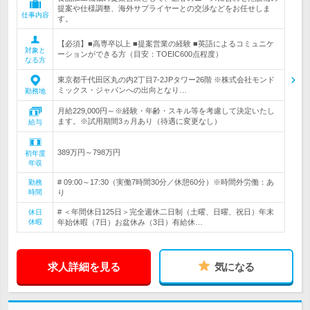
提案や仕様調整、海外サプライヤーとの交渉などをお任せしま
仕事内容
す。
【必須】■高専卒以上 ■提案営業の経験 ■英語によるコミュニケ
対象と
ーションができる方（目安：TOEIC600点程度）
なる方
東京都千代田区丸の内2丁目7-2JPタワー26階 ※株式会社モンド
ミックス・ジャパンへの出向となり…
勤務地
月給229,000円～※経験・年齢・スキル等を考慮して決定いたし
ます。※試用期間3ヵ月あり（待遇に変更なし）
給与
389万円～798万円
初年度
年収
# 09:00～17:30（実働7時間30分／休憩60分）※時間外労働：あ
勤務
時間
り
# ＜年間休日125日＞完全週休二日制（土曜、日曜、祝日）年末
休日
休暇
年始休暇（7日）お盆休み（3日）有給休…
求人詳細を見る
気になる