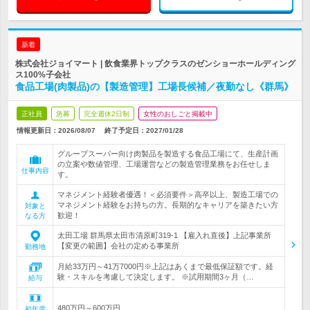
新着
株式会社ジョイマート | 飲食業界トップクラスのゼンショーホールディング
ス100%子会社
食品工場(肉製品)の【製造管理】工場長候補／夜勤なし《群馬》
正社員
急募
完全週休2日制
女性のおしごと掲載中
情報更新日：2026/08/07
終了予定日：
2027/01/28
グループスーパー向け肉製品を製造する食品工場にて、生産計画
の立案や数値管理、工場運営などの製造管理業務をお任せしま
仕事内容
す。
マネジメント経験者優遇！＜必須要件＞高卒以上、製造工場での
マネジメント経験をお持ちの方。長期的なキャリアを築きたい方
対象と
歓迎！
なる方
太田工場 群馬県太田市清原町319-1 【雇入れ直後】上記事業所
【変更の範囲】会社の定める事業所
勤務地
月給33万円～41万7000円※上記はあくまで最低保証額です。経
験・スキルを考慮して決定します。 ※試用期間3ヶ月（…
給与
480万円～600万円
初年度