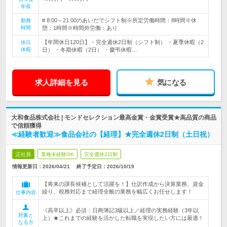
年収
# 8:00～21:00のあいだでシフト制※所定労働時間：8時間※休
勤務
時間
憩：1時間※時間外労働：あり
【年間休日120日】・完全週休2日制（シフト制） ・夏季休暇（2
休日
休暇
日） ・冬期休暇（2日） ・慶弔休暇…
求人詳細を見る
気になる
大和食品株式会社 | モンドセレクション最高金賞・金賞受賞★高品質の商品
で信頼獲得
≪経験者歓迎≫食品会社の【経理】★完全週休2日制（土日祝）
正社員
業種未経験OK
完全週休2日制
情報更新日：2026/04/21
終了予定日：
2026/10/19
【将来の課長候補として活躍を！】仕訳作成から決算業務、資金
繰り、税務対応まで経理全般の業務を幅広くお任せします！
仕事内容
《高卒以上》必須：日商簿記3級以上／経理の実務経験（3年以
対象と
上）★これまでの経験を活かした転職を実現したい方には最適！
なる方