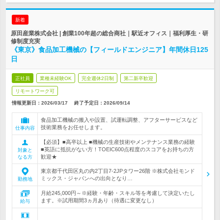
新着
原田産業株式会社 | 創業100年超の総合商社｜駅近オフィス｜福利厚生・研
修制度充実
《東京》食品加工機械の【フィールドエンジニア】年間休日125
日
正社員
業種未経験OK
完全週休2日制
第二新卒歓迎
リモートワーク可
情報更新日：2026/03/17
終了予定日：
2026/09/14
食品加工機械の搬入や設置、試運転調整、アフターサービスなど
技術業務をお任せします。
仕事内容
【必須】■高卒以上 ■機械の生産技術やメンテナンス業務の経験
■英語に抵抗がない方！TOEIC600点程度のスコアをお持ちの方
対象と
歓迎★
なる方
東京都千代田区丸の内2丁目7-2JPタワー26階 ※株式会社モンド
ミックス・ジャパンへの出向となり…
勤務地
月給245,000円～※経験・年齢・スキル等を考慮して決定いたし
ます。※試用期間3ヵ月あり（待遇に変更なし）
給与