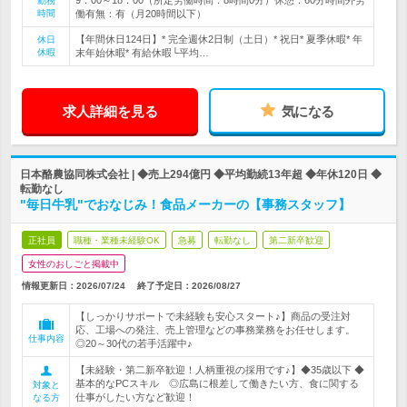
9：00～18：00（所定労働時間：8時間0分）休憩：60分時間外労
勤務
時間
働有無：有（月20時間以下）
【年間休日124日】* 完全週休2日制（土日）* 祝日* 夏季休暇* 年
休日
休暇
末年始休暇* 有給休暇└平均…
求人詳細を見る
気になる
日本酪農協同株式会社 | ◆売上294億円 ◆平均勤続13年超 ◆年休120日 ◆
転勤なし
"毎日牛乳"でおなじみ！食品メーカーの【事務スタッフ】
正社員
職種・業種未経験OK
急募
転勤なし
第二新卒歓迎
女性のおしごと掲載中
情報更新日：2026/07/24
終了予定日：
2026/08/27
【しっかりサポートで未経験も安心スタート♪】商品の受注対
応、工場への発注、売上管理などの事務業務をお任せします。
仕事内容
◎20～30代の若手活躍中♪
【未経験・第二新卒歓迎！人柄重視の採用です♪】◆35歳以下 ◆
基本的なPCスキル ◎広島に根差して働きたい方、食に関する
対象と
仕事がしたい方など歓迎！
なる方