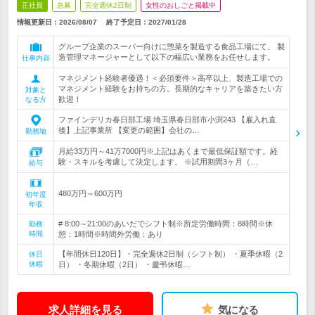
正社員
急募
完全週休2日制
女性のおしごと掲載中
情報更新日：2026/08/07
終了予定日：
2027/01/28
グループ企業のスーパー向けに惣菜を製造する食品工場にて、 製
造管理マネージャーとして以下の幅広い業務をお任せします。
仕事内容
マネジメント経験者優遇！＜必須要件＞高卒以上、製造工場での
マネジメント経験をお持ちの方。長期的なキャリアを築きたい方
対象と
歓迎！
なる方
ファインデリカ春日部工場 埼玉県春日部市小渕243 【雇入れ直
後】上記事業所 【変更の範囲】会社の…
勤務地
月給33万円～41万7000円※上記はあくまで最低保証額です。経
験・スキルを考慮して決定します。 ※試用期間3ヶ月（…
給与
480万円～600万円
初年度
年収
# 8:00～21:00のあいだでシフト制※所定労働時間：8時間※休
勤務
時間
憩：1時間※時間外労働：あり
【年間休日120日】・完全週休2日制（シフト制） ・夏季休暇（2
休日
休暇
日） ・冬期休暇（2日） ・慶弔休暇…
求人詳細を見る
気になる