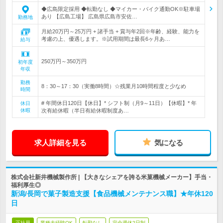
◆広島限定採用 ◆転勤なし ◆マイカー・バイク通勤OK※駐車場
あり 【広島工場】 広島県広島市安佐…
勤務地
月給20万円～25万円 + 諸手当 + 賞与年2回※年齢、経験、能力を
考慮の上、優遇します。※試用期間は最長6ヶ月あ…
給与
250万円～350万円
初年度
年収
勤務
8：30～17：30（実働8時間）☆残業月10時間程度と少なめ
時間
# 年間休日120日【休日】* シフト制（月9～11日）【休暇】* 年
休日
休暇
次有給休暇（半日有給休暇制度あ…
求人詳細を見る
気になる
株式会社新井機械製作所 | 【大きなシェアを誇る米菓機械メーカー】手当・
福利厚生◎
新潟/長岡で菓子製造支援【食品機械メンテナンス職】★年休120
日
正社員
業種未経験OK
転勤なし
完全週休2日制