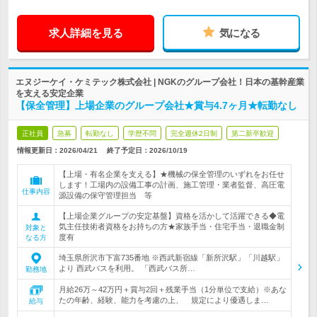
求人詳細を見る
気になる
エヌジーケイ・ケミテック株式会社 | NGKのグループ会社！日本の基幹産業
を支える安定企業
【保全管理】上場企業のグループ会社★賞与4.7ヶ月★転勤なし
正社員
急募
転勤なし
学歴不問
完全週休2日制
第二新卒歓迎
情報更新日：2026/04/21
終了予定日：
2026/10/19
【上場・有名企業を支える】★機械の保全管理のいずれをお任せ
します！工場内の設備工事の計画、施工管理・業者監督、高圧電
仕事内容
源設備の保守管理担当 等
【上場企業グループの安定基盤】資格を活かして活躍できる◆電
気主任技術者資格をお持ちの方★家族手当・住宅手当・退職金制
対象と
度有
なる方
埼玉県所沢市下富735番地 ※西武新宿線「新所沢駅」「川越駅」
より 西武バスを利用。 「西武バス所…
勤務地
月給26万～42万円＋賞与2回＋残業手当（1分単位で支給）※あな
たの年齢、経験、能力を考慮の上、 規定により優遇しま…
給与