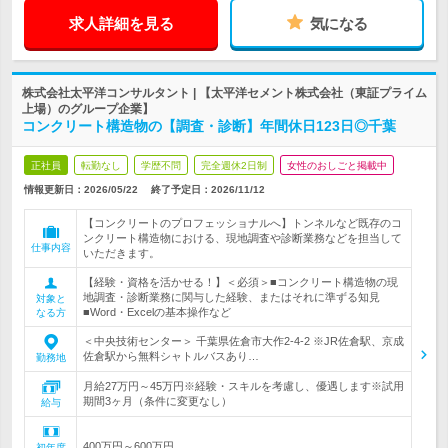
求人詳細を見る
気になる
株式会社太平洋コンサルタント | 【太平洋セメント株式会社（東証プライム
上場）のグループ企業】
コンクリート構造物の【調査・診断】年間休日123日◎千葉
正社員
転勤なし
学歴不問
完全週休2日制
女性のおしごと掲載中
情報更新日：2026/05/22
終了予定日：
2026/11/12
【コンクリートのプロフェッショナルへ】トンネルなど既存のコ
ンクリート構造物における、現地調査や診断業務などを担当して
仕事内容
いただきます。
【経験・資格を活かせる！】＜必須＞■コンクリート構造物の現
地調査・診断業務に関与した経験、またはそれに準ずる知見
対象と
■Word・Excelの基本操作など
なる方
＜中央技術センター＞ 千葉県佐倉市大作2-4-2 ※JR佐倉駅、京成
佐倉駅から無料シャトルバスあり…
勤務地
月給27万円～45万円※経験・スキルを考慮し、優遇します※試用
期間3ヶ月（条件に変更なし）
給与
400万円～600万円
初年度