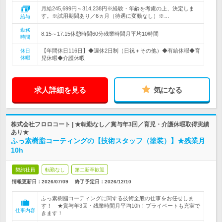
月給245,699円～314,238円※経験・年齢を考慮の上、決定しま
す。※試用期間あり／6ヵ月（待遇に変動なし）※…
給与
勤務
8:15～17:15休憩時間60分残業時間月平均10時間
時間
【年間休日116日】◆週休2日制（日祝＋その他）◆有給休暇◆育
休日
休暇
児休暇◆介護休暇
求人詳細を見る
気になる
株式会社フロロコート | ★転勤なし／賞与年3回／育児・介護休暇取得実績
あり★
ふっ素樹脂コーティングの【技術スタッフ（塗装）】★残業月
10h
契約社員
転勤なし
第二新卒歓迎
情報更新日：2026/07/09
終了予定日：
2026/12/10
ふっ素樹脂コーティングに関する技術全般の仕事をお任せしま
す！ ★賞与年3回・残業時間月平均10h！プライベートも充実で
仕事内容
きます！