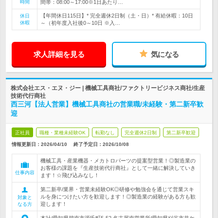
時間
間帯：08:00～17:00※1日あたり…
【年間休日115日】* 完全週休2日制（土・日）* 有給休暇：10日
休日
休暇
～（初年度入社後0～10日 ※入…
求人詳細を見る
気になる
株式会社エス・エヌ・ジー | 機械工具商社/ファクトリービジネス商社/生産
技術代行商社
西三河【法人営業】機械工具商社の営業職/未経験・第二新卒歓
迎
正社員
職種・業種未経験OK
転勤なし
完全週休2日制
第二新卒歓迎
情報更新日：2026/04/10
終了予定日：
2026/10/08
機械工具・産業機器・メカトロパーツの提案型営業！◎製造業の
お客様の課題を『生産技術代行商社』として一緒に解決していき
仕事内容
ます！☆飛び込みなし！
第二新卒/業界・営業未経験OK◎研修や勉強会を通じて営業スキ
ルを身につけたい方を歓迎します！◎製造業の経験がある方も歓
対象と
迎します！
なる方