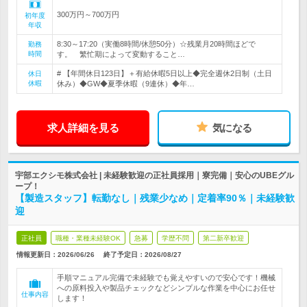
300万円～700万円
初年度
年収
8:30～17:20（実働8時間/休憩50分）☆残業月20時間ほどで
勤務
時間
す。 繁忙期によって変動すること…
# 【年間休日123日】＋有給休暇5日以上◆完全週休2日制（土日
休日
休暇
休み）◆GW◆夏季休暇（9連休）◆年…
求人詳細を見る
気になる
宇部エクシモ株式会社 | 未経験歓迎の正社員採用｜寮完備｜安心のUBEグル
ープ！
【製造スタッフ】転勤なし｜残業少なめ｜定着率90％｜未経験歓
迎
正社員
職種・業種未経験OK
急募
学歴不問
第二新卒歓迎
情報更新日：2026/06/26
終了予定日：
2026/08/27
手順マニュアル完備で未経験でも覚えやすいので安心です！機械
への原料投入や製品チェックなどシンプルな作業を中心にお任せ
仕事内容
します！