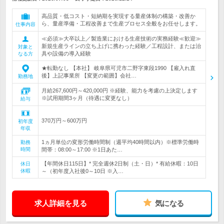
高品質・低コスト・短納期を実現する量産体制の構築・改善か
ら、量産準備・工程改善まで生産プロセス全般をお任せします。
仕事内容
≪必須≫大卒以上／製造業における生産技術の実務経験≪歓迎≫
新規生産ラインの立ち上げに携わった経験／工程設計、または治
対象と
具や設備の導入経験
なる方
★転勤なし 【本社】 岐阜県可児市二野字東段1990 【雇入れ直
後】上記事業所 【変更の範囲】会社…
勤務地
月給267,600円～420,000円 ※経験、能力を考慮の上決定します
※試用期間3ヶ月（待遇に変更なし）
給与
370万円～600万円
初年度
年収
1ヵ月単位の変形労働時間制（週平均40時間以内）※標準労働時
勤務
時間
間帯：08:00～17:00 ※1日あた…
【年間休日115日】* 完全週休2日制（土・日）* 有給休暇：10日
休日
休暇
～（初年度入社後0～10日 ※入…
求人詳細を見る
気になる