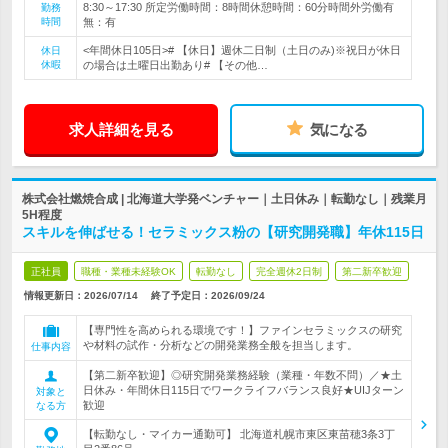
8:30～17:30 所定労働時間：8時間休憩時間：60分時間外労働有
勤務
時間
無：有
<年間休日105日># 【休日】週休二日制（土日のみ)※祝日が休日
休日
休暇
の場合は土曜日出勤あり# 【その他…
求人詳細を見る
気になる
株式会社燃焼合成 | 北海道大学発ベンチャー｜土日休み｜転勤なし｜残業月
5H程度
スキルを伸ばせる！セラミックス粉の【研究開発職】年休115日
正社員
職種・業種未経験OK
転勤なし
完全週休2日制
第二新卒歓迎
情報更新日：2026/07/14
終了予定日：
2026/09/24
【専門性を高められる環境です！】ファインセラミックスの研究
や材料の試作・分析などの開発業務全般を担当します。
仕事内容
【第二新卒歓迎】◎研究開発業務経験（業種・年数不問）／★土
日休み・年間休日115日でワークライフバランス良好★UIJターン
対象と
歓迎
なる方
【転勤なし・マイカー通勤可】 北海道札幌市東区東苗穂3条3丁