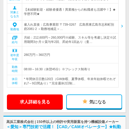
【未経験歓迎・経験者優遇！異業種からの転職者も活躍中！】★
対象と
学歴不問★
なる方
雇入れ直後：広島事業部 〒739-0267 広島県東広島市志和町別
府2081-2 ＜勤務地補足＞…
勤務地
月給：212,600円～260,000円※経験、スキル等を考慮し決定※試
用期間3か月☆賞与年2回、昇給年1回あり（査…
給与
280万円～360万円
初年度
年収
勤務
08:00～16:30（休憩45分）※フレックス制有り
時間
* 年間休日日数120日（GW休暇、夏季休暇、年末年始休暇それぞ
休日
休暇
れ7～9日間あり）* 完全週休2日制…
求人詳細を見る
気になる
高浜工業株式会社 | 150件以上の特許や実用新案を持つ機械設備メーカー
＜愛知＞専門技術で活躍！【CAD／CAMオペレーター】★転勤