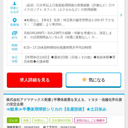
〈必須〉◎大卒以上◎表面処理関係の実務経験（評価など）◎マ
対象と
イクロソフト オフィス（エクセルなど）の利用経験
なる方
★転勤なし 【本社】 住所：埼玉県川越市芳野台1-103-37 アクセ
ス：「川越駅」より車20分…
勤務地
月給245,699円～314,238円※経験・年齢を考慮の上、決定しま
す。※試用期間あり／6ヵ月（待遇に変動なし）※…
給与
勤務
8:15～17:15休憩時間60分残業時間月平均10時間
時間
【年間休日116日】◆週休2日制（日祝＋その他）◆有給休暇◆育
休日
休暇
児休暇◆介護休暇
求人詳細を見る
気になる
株式会社アドマテックス美濃 | 半導体産業を支える、トヨタ・信越化学出資
の安定企業
≪岐阜≫半導体用球状シリカの【生産技術】★土日休み
正社員
急募
転勤なし
完全週休2日制
女性のおしごと掲載中
情報更新日：2026/07/03
終了予定日：
2026/12/24