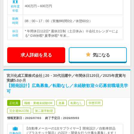
400万円～600万円
初年度
年収
勤務
08：00～17：00（実働8時間0分／休憩60分）
時間
* 年間休日112日* 週休2日制（土日休み）※会社カレンダーによ
休日
休暇
る* GW休暇* 夏季休暇* 年末…
求人詳細を見る
気になる
宮川化成工業株式会社 | 20・30代活躍中／年間休日120日／2025年度賞与
実績5.0か月
【開発設計】広島募集／転勤なし／未経験歓迎☆応募前職場見学
可
正社員
職種・業種未経験OK
急募
転勤なし
学歴不問
完全週休2日制
第二新卒歓迎
情報更新日：2026/07/03
終了予定日：
2026/09/03
【自動車メーカーの1次サプライヤー】開発設計／自動車部品
（プラスチック製品）の設計・開発を行う仕事を募集します！
仕事内容