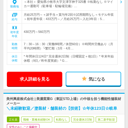
＜本社＞ 愛知県小牧市大字文津字神子325番 ※転勤なし ※マイ
カー通勤可（駐車場・駐輪場完備）…
勤務地
月給25万円～＋諸手当＋賞与年2回※試用期間なし＜モデル年収
＞初年度年収：433万円～／月給25万円～入社3年目：5…
給与
430万円～560万円
初年度
年収
7：30～16：30（実働8時間／休憩60分）※時間外労働あり（月
勤務
時間
平均20時間）└繁忙期（3月・4月…
* 年間休日124日* 完全週休2日制（日曜固定＋他1日）* 年末年始
休日
休暇
休暇（9日／昨年度実績）* G…
求人詳細を見る
気になる
美州興産株式会社 | 美濃窯業G（東証STD上場）の中核を担う機能性舗装材
メーカー
＼未経験歓迎／塗装材・舗装材の【技術】☆年休123日☆岐阜
正社員
職種・業種未経験OK
転勤なし
完全週休2日制
第二新卒歓迎
女性のおしごと掲載中