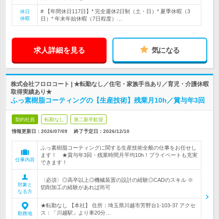
# 【年間休日117日】* 完全週休2日制（土・日）* 夏季休暇（3
休日
休暇
日）* 年末年始休暇（7日程度）…
求人詳細を見る
気になる
株式会社フロロコート | ★転勤なし／住宅・家族手当あり／育児・介護休暇
取得実績あり★
ふっ素樹脂コーティングの【生産技術】残業月10h／賞与年3回
契約社員
転勤なし
第二新卒歓迎
情報更新日：2026/07/09
終了予定日：
2026/12/10
ふっ素樹脂コーティングに関する生産技術全般の仕事をお任せし
ます！ ★賞与年3回・残業時間月平均10h！プライベートも充実
仕事内容
できます！
〈必須〉◎高卒以上◎機械装置の設計の経験◎CADのスキル ※
対象と
切削加工の経験があれば尚可
なる方
★転勤なし 【本社】 住所：埼玉県川越市芳野台1-103-37 アクセ
ス：「川越駅」より車20分…
勤務地