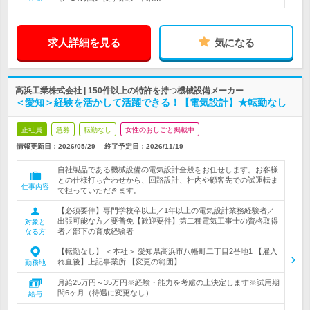
求人詳細を見る
気になる
高浜工業株式会社 | 150件以上の特許を持つ機械設備メーカー
＜愛知＞経験を活かして活躍できる！【電気設計】★転勤なし
正社員
急募
転勤なし
女性のおしごと掲載中
情報更新日：2026/05/29
終了予定日：
2026/11/19
自社製品である機械設備の電気設計全般をお任せします。お客様
との仕様打ち合わせから、回路設計、社内や顧客先での試運転ま
仕事内容
で担っていただきます。
【必須要件】専門学校卒以上／1年以上の電気設計業務経験者／
出張可能な方／要普免【歓迎要件】第二種電気工事士の資格取得
対象と
者／部下の育成経験者
なる方
【転勤なし】 ＜本社＞ 愛知県高浜市八幡町二丁目2番地1 【雇入
れ直後】上記事業所 【変更の範囲】…
勤務地
月給25万円～35万円※経験・能力を考慮の上決定します※試用期
間6ヶ月（待遇に変更なし）
給与