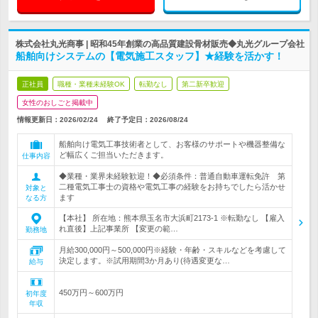
株式会社丸光商事 | 昭和45年創業の高品質建設骨材販売◆丸光グループ会社
船舶向けシステムの【電気施工スタッフ】★経験を活かす！
正社員
職種・業種未経験OK
転勤なし
第二新卒歓迎
女性のおしごと掲載中
情報更新日：2026/02/24
終了予定日：
2026/08/24
船舶向け電気工事技術者として、お客様のサポートや機器整備な
ど幅広くご担当いただきます。
仕事内容
◆業種・業界未経験歓迎！◆必須条件：普通自動車運転免許 第
二種電気工事士の資格や電気工事の経験をお持ちでしたら活かせ
対象と
ます
なる方
【本社】 所在地：熊本県玉名市大浜町2173-1 ※転勤なし 【雇入
れ直後】上記事業所 【変更の範…
勤務地
月給300,000円～500,000円※経験・年齢・スキルなどを考慮して
決定します。※試用期間3か月あり(待遇変更な…
給与
450万円～600万円
初年度
年収