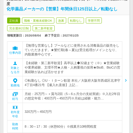
度
化学薬品メーカーの【営業】年間休日125日以上／転勤なし
正社員
職種・業種未経験OK
急募
転勤なし
学歴不問
完全週休2日制
第二新卒歓迎
情報更新日：2026/08/04
終了予定日：
2027/01/25
【無理な営業なし】プールなどに使用される消毒薬品の販売をし
ていただきます。★繁忙期(春～夏)は受注処理がメインとなり、
仕事内容
内勤業務中心です。
【未経験・第二新卒歓迎】高卒以上◆32歳まで（※）★営業経験
や業界経験、文理不問★人物・人柄重視の採用★BtoB、BtoCの営
対象と
業経験があれば活かせます
なる方
◎転勤なし ◎U・Ｉターン歓迎 本社／大阪府大阪市西成区北津守
4丁目4番21号 【雇入れ直後】上記…
勤務地
月給：25万円～＋賞与2回（5～6ヵ月分の支給実績）※入社2年目
の想定年収：400万円～450万円※月給は経験・能力…
給与
320万円～450万円
初年度
年収
勤務
8：30～17：30（休憩60分）※残業月10時間程度
時間