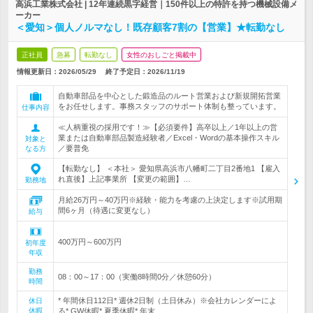
高浜工業株式会社 | 12年連続黒字経営｜150件以上の特許を持つ機械設備メ
ーカー
＜愛知＞個人ノルマなし！既存顧客7割の【営業】★転勤なし
正社員
急募
転勤なし
女性のおしごと掲載中
情報更新日：2026/05/29
終了予定日：
2026/11/19
自動車部品を中心とした鍛造品のルート営業および新規開拓営業
をお任せします。事務スタッフのサポート体制も整っています。
仕事内容
≪人柄重視の採用です！≫【必須要件】高卒以上／1年以上の営
業または自動車部品製造経験者／Excel・Wordの基本操作スキル
対象と
／要普免
なる方
【転勤なし】 ＜本社＞ 愛知県高浜市八幡町二丁目2番地1 【雇入
れ直後】上記事業所 【変更の範囲】…
勤務地
月給26万円～40万円※経験・能力を考慮の上決定します※試用期
間6ヶ月（待遇に変更なし）
給与
400万円～600万円
初年度
年収
勤務
08：00～17：00（実働8時間0分／休憩60分）
時間
* 年間休日112日* 週休2日制（土日休み）※会社カレンダーによ
休日
休暇
る* GW休暇* 夏季休暇* 年末…