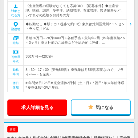
《生産管理の経験がなくても応募OK》【応募条件】◆生産管
理、購買、調達、受発注、納期管理、在庫管理、製造業務など、
対象と
いずれかの経験をお持ちの方
なる方
◆転勤なし ◆駅チカ！徒歩で約10分 東京都荒川区荒川2-1-5 セン
トラル荒川ビル
勤務地
月給26万円～28万5000円＋各種手当＋賞与年2回（昨年度実績2.5
～3ヶ月）※入社前のご経験などを総合的に評価、…
給与
380万円～420万円
初年度
年収
8：30～17：30（実働8時間）※残業は月5時間程度なので、プラ
勤務
時間
イべ―トも充実♪
# 年間休日128日# 完全週休2日制（土・日）* 祝日* 年末年始休暇
休日
休暇
* 夏季休暇* GW* 産前…
求人詳細を見る
気になる
新着