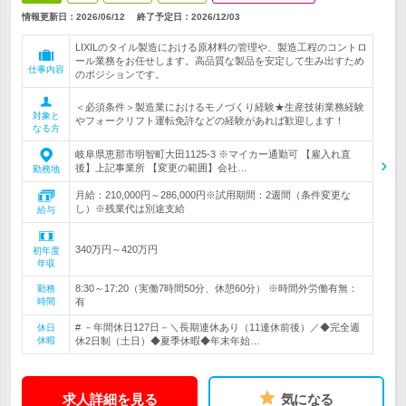
情報更新日：2026/06/12
終了予定日：
2026/12/03
LIXILのタイル製造における原材料の管理や、製造工程のコントロ
ール業務をお任せします。高品質な製品を安定して生み出すため
仕事内容
のポジションです。
＜必須条件＞製造業におけるモノづくり経験★生産技術業務経験
対象と
やフォークリフト運転免許などの経験があれば歓迎します！
なる方
岐阜県恵那市明智町大田1125-3 ※マイカー通勤可 【雇入れ直
後】上記事業所 【変更の範囲】会社…
勤務地
月給：210,000円～286,000円※試用期間：2週間（条件変更な
し）※残業代は別途支給
給与
340万円～420万円
初年度
年収
8:30～17:20（実働7時間50分、休憩60分） ※時間外労働有無：
勤務
時間
有
# －年間休日127日－＼長期連休あり（11連休前後）／◆完全週
休日
休暇
休2日制（土日）◆夏季休暇◆年末年始…
求人詳細を見る
気になる