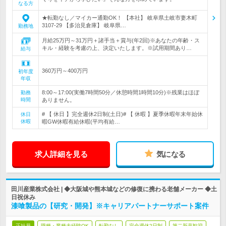
なる方
★転勤なし／マイカー通勤OK！ 【本社】 岐阜県土岐市妻木町
3107-29 【多治見倉庫】 岐阜県…
勤務地
月給25万円～31万円＋諸手当＋賞与(年2回)※あなたの年齢・ス
キル・経験を考慮の上、決定いたします。※試用期間あり…
給与
360万円～400万円
初年度
年収
8:00～17:00(実働7時間50分／休憩時間1時間10分)※残業はほぼ
勤務
時間
ありません。
# 【 休日 】完全週休2日制(土日)# 【 休暇 】夏季休暇年末年始休
休日
休暇
暇GW休暇有給休暇(平均有給…
求人詳細を見る
気になる
田川産業株式会社 | ◆大阪城や熊本城などの修復に携わる老舗メーカー ◆土
日祝休み
漆喰製品の【研究・開発】※キャリアパートナーサポート案件
正社員
職種・業種未経験OK
転勤なし
完全週休2日制
第二新卒歓迎