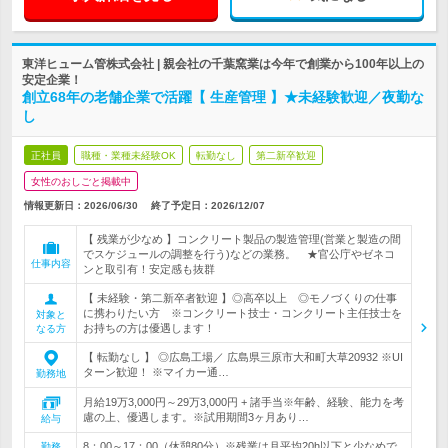
東洋ヒューム管株式会社 | 親会社の千葉窯業は今年で創業から100年以上の
安定企業！
創立68年の老舗企業で活躍【 生産管理 】★未経験歓迎／夜勤な
し
正社員
職種・業種未経験OK
転勤なし
第二新卒歓迎
女性のおしごと掲載中
情報更新日：2026/06/30
終了予定日：
2026/12/07
【 残業が少なめ 】コンクリート製品の製造管理(営業と製造の間
でスケジュールの調整を行う)などの業務。 ★官公庁やゼネコ
仕事内容
ンと取引有！安定感も抜群
【 未経験・第二新卒者歓迎 】◎高卒以上 ◎モノづくりの仕事
に携わりたい方 ※コンクリート技士・コンクリート主任技士を
対象と
お持ちの方は優遇します！
なる方
【 転勤なし 】 ◎広島工場／ 広島県三原市大和町大草20932 ※UI
ターン歓迎！ ※マイカー通…
勤務地
月給19万3,000円～29万3,000円 + 諸手当※年齢、経験、能力を考
慮の上、優遇します。※試用期間3ヶ月あり…
給与
8：00～17：00（休憩80分）※残業は月平均20h以下と少なめで
勤務