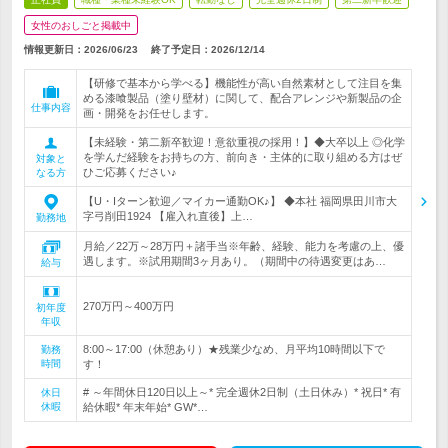
女性のおしごと掲載中
情報更新日：2026/06/23
終了予定日：
2026/12/14
【研修で基本から学べる】機能性が高い自然素材として注目を集
める漆喰製品（塗り壁材）に関して、配合アレンジや新製品の企
仕事内容
画・開発をお任せします。
【未経験・第二新卒歓迎！意欲重視の採用！】◆大卒以上 ◎化学
を学んだ経験をお持ちの方、前向き・主体的に取り組める方はぜ
対象と
ひご応募ください♪
なる方
【U・Iターン歓迎／マイカー通勤OK♪】 ◆本社 福岡県田川市大
字弓削田1924 【雇入れ直後】上…
勤務地
月給／22万～28万円＋諸手当※年齢、経験、能力を考慮の上、優
遇します。※試用期間3ヶ月あり。（期間中の待遇変更はあ…
給与
270万円～400万円
初年度
年収
8:00～17:00（休憩あり）★残業少なめ、月平均10時間以下で
勤務
時間
す！
# ～年間休日120日以上～* 完全週休2日制（土日休み）* 祝日* 有
休日
休暇
給休暇* 年末年始* GW*…