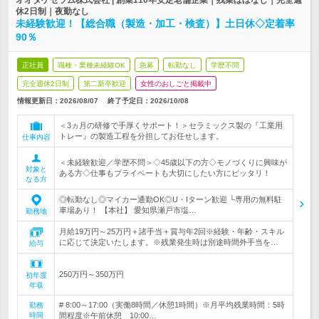
オオタケセラム株式会社 | 創業110年安定老舗企業｜残業ほぼなし｜完全週
休2日制｜夜勤なし
未経験歓迎！【総合職（製造・加工・検査）】土日休◇定着率
90％
正社員
職種・業種未経験OK
急募
転勤なし
学歴不問
完全週休2日制
第二新卒歓迎
女性のおしごと掲載中
情報更新日：2026/08/07
終了予定日：
2026/10/08
＜3ヵ月の研修で手厚くサポート！＞セラミックス製の『工業用
トレー』の製造工程を分担してお任せします。
仕事内容
＜未経験歓迎／学歴不問＞◇45歳以下の方◇モノづくりに興味が
対象と
ある方◇仕事もプライベートも大切にしたい方にピッタリ！
なる方
◎転勤なし◎マイカー通勤OK◎U・Iターン歓迎 └専用の無料駐
車場あり！ 【本社】 愛知県瀬戸市塩…
勤務地
月給19万円～25万円＋諸手当＋賞与年2回※経験・年齢・スキル
に応じて決定いたします。※残業発生時は別途時間外手当を…
給与
250万円～350万円
初年度
年収
# 8:00～17:00（実働8時間／休憩1時間）※月平均残業時間：5時
勤務
時間
間程度※午前休憩 10:00…