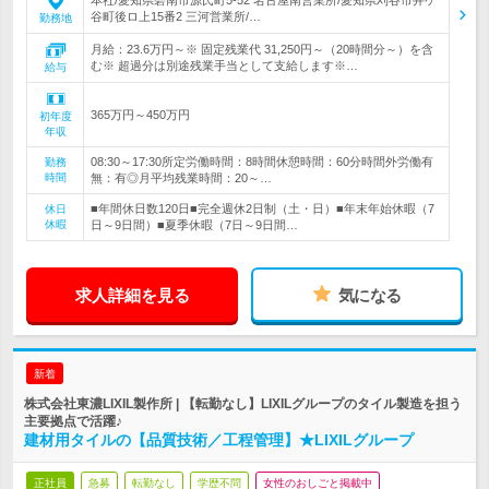
本社/愛知県碧南市源氏町5-52 名古屋南営業所/愛知県刈谷市井ケ
谷町後ロ上15番2 三河営業所/…
勤務地
月給：23.6万円～※ 固定残業代 31,250円～（20時間分～）を含
む※ 超過分は別途残業手当として支給します※…
給与
365万円～450万円
初年度
年収
08:30～17:30所定労働時間：8時間休憩時間：60分時間外労働有
勤務
時間
無：有◎月平均残業時間：20～…
■年間休日数120日■完全週休2日制（土・日）■年末年始休暇（7
休日
休暇
日～9日間）■夏季休暇（7日～9日間…
求人詳細を見る
気になる
新着
株式会社東濃LIXIL製作所 | 【転勤なし】LIXILグループのタイル製造を担う
主要拠点で活躍♪
建材用タイルの【品質技術／工程管理】★LIXILグループ
正社員
急募
転勤なし
学歴不問
女性のおしごと掲載中