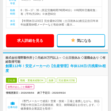
年収
8：55～17：35（所定労働時間7時間40分）※時間外労働有無：
勤務
時間
有（平均/月20h）※休憩60分
【年間休日123日】完全週休2日制（土日祝休み)創立記念日年末
休日
休暇
年始夏期休暇メーデーなど有給休暇（最大…
求人詳細を見る
気になる
株式会社増野製作所 | ◇月給26万円以上～ ◇土日祝休み ◇退職金あり ◇有
給取得可能
創業112年！安定メーカーの【生産管理】年休128日/月残業5h程
度
正社員
職種・業種未経験OK
急募
完全週休2日制
女性のおしごと掲載中
情報更新日：2026/08/04
終了予定日：
2026/09/24
《専門メーカーで成長》営業・技術・工場と連携しながら、部品
手配や外注加工の見積依頼、発注、納期確認をお任せします。◇
仕事内容
健康優良企業認定を取得！