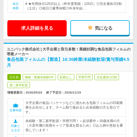
# ★年間休日125日以上（昨年度実績：125日）◎完全週休2日制
休日
休暇
（土日）◎祝日◎夏季休暇◎年末年始…
求人詳細を見る
気になる
ユニパック株式会社 | 大手企業と取引多数！業績好調な食品包装フィルムの
専業メーカー
食品包装フィルムの【製造】16:30終業/未経験歓迎/賞与実績4.5
月
正社員
職種・業種未経験OK
転勤なし
学歴不問
完全週休2日制
第二新卒歓迎
情報更新日：2026/05/29
終了予定日：
2026/11/19
大手企業の食品パッケージなどに使われる包装フィルムの印刷業
務をお任せします。チーム制で進めるため未経験の方も安心で
仕事内容
す。
未経験・第二新卒歓迎！学歴不問！＜必須要件＞30歳未満の方
（※若年層の長期キャリア形成を図るため）◎お人柄や意欲を重
対象と
視しています！
なる方