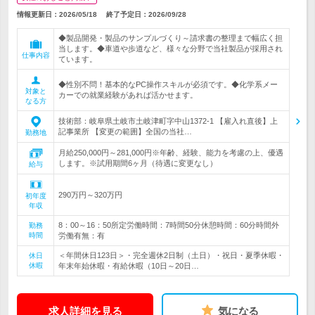
情報更新日：2026/05/18
終了予定日：
2026/09/28
◆製品開発・製品のサンプルづくり～請求書の整理まで幅広く担
当します。◆車道や歩道など、様々な分野で当社製品が採用され
仕事内容
ています。
◆性別不問！基本的なPC操作スキルが必須です。◆化学系メー
対象と
カーでの就業経験があれば活かせます。
なる方
技術部：岐阜県土岐市土岐津町字中山1372-1 【雇入れ直後】上
記事業所 【変更の範囲】全国の当社…
勤務地
月給250,000円～281,000円※年齢、経験、能力を考慮の上、優遇
します。※試用期間6ヶ月（待遇に変更なし）
給与
290万円～320万円
初年度
年収
8：00～16：50所定労働時間：7時間50分休憩時間：60分時間外
勤務
時間
労働有無：有
＜年間休日123日＞・完全週休2日制（土日）・祝日・夏季休暇・
休日
休暇
年末年始休暇・有給休暇（10日～20日…
求人詳細を見る
気になる