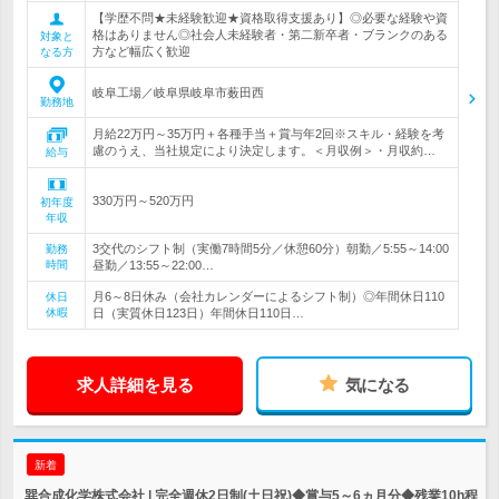
【学歴不問★未経験歓迎★資格取得支援あり】◎必要な経験や資
格はありません◎社会人未経験者・第二新卒者・ブランクのある
対象と
方など幅広く歓迎
なる方
岐阜工場／岐阜県岐阜市薮田西
勤務地
月給22万円～35万円＋各種手当＋賞与年2回※スキル・経験を考
慮のうえ、当社規定により決定します。＜月収例＞・月収約…
給与
330万円～520万円
初年度
年収
3交代のシフト制（実働7時間5分／休憩60分）朝勤／5:55～14:00
勤務
時間
昼勤／13:55～22:00…
月6～8日休み（会社カレンダーによるシフト制）◎年間休日110
休日
休暇
日（実質休日123日）年間休日110日…
求人詳細を見る
気になる
新着
巽合成化学株式会社 | 完全週休2日制(土日祝)◆賞与5～6ヵ月分◆残業10h程