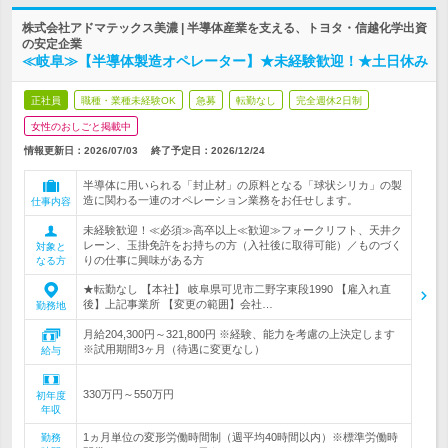
株式会社アドマテックス美濃 | 半導体産業を支える、トヨタ・信越化学出資
の安定企業
≪岐阜≫【半導体製造オペレーター】★未経験歓迎！★土日休み
正社員
職種・業種未経験OK
急募
転勤なし
完全週休2日制
女性のおしごと掲載中
情報更新日：2026/07/03
終了予定日：
2026/12/24
半導体に用いられる「封止材」の原料となる「球状シリカ」の製
造に関わる一連のオペレーション業務をお任せします。
仕事内容
未経験歓迎！≪必須≫高卒以上≪歓迎≫フォークリフト、天井ク
レーン、玉掛免許をお持ちの方（入社後に取得可能）／ものづく
対象と
りの仕事に興味がある方
なる方
★転勤なし 【本社】 岐阜県可児市二野字東段1990 【雇入れ直
後】上記事業所 【変更の範囲】会社…
勤務地
月給204,300円～321,800円 ※経験、能力を考慮の上決定します
※試用期間3ヶ月（待遇に変更なし）
給与
330万円～550万円
初年度
年収
1ヵ月単位の変形労働時間制（週平均40時間以内）※標準労働時
勤務