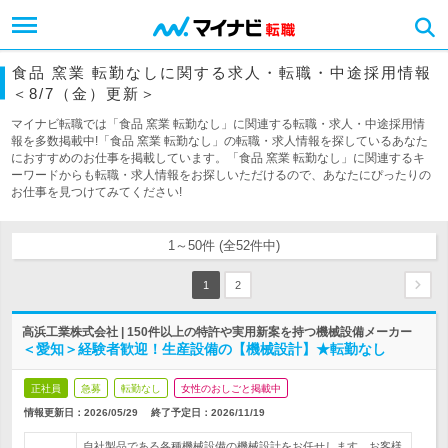
食品 窯業 転勤なしに関する求人・転職・中途採用情報
＜8/7（金）更新＞
マイナビ転職では「食品 窯業 転勤なし」に関連する転職・求人・中途採用情
報を多数掲載中!「食品 窯業 転勤なし」の転職・求人情報を探しているあなた
におすすめのお仕事を掲載しています。「食品 窯業 転勤なし」に関連するキ
ーワードからも転職・求人情報をお探しいただけるので、あなたにぴったりの
お仕事を見つけてみてください!
1～50件 (全52件中)
1
2
高浜工業株式会社 | 150件以上の特許や実用新案を持つ機械設備メーカー
＜愛知＞経験者歓迎！生産設備の【機械設計】★転勤なし
正社員
急募
転勤なし
女性のおしごと掲載中
情報更新日：2026/05/29
終了予定日：
2026/11/19
自社製品である各種機械設備の機械設計をお任せします。お客様