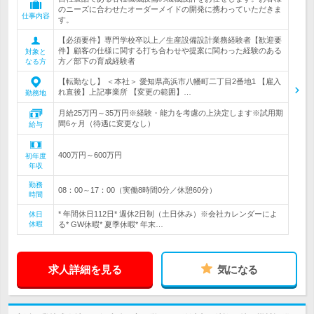
のニーズに合わせたオーダーメイドの開発に携わっていただきま
仕事内容
す。
【必須要件】専門学校卒以上／生産設備設計業務経験者【歓迎要
件】顧客の仕様に関する打ち合わせや提案に関わった経験のある
対象と
方／部下の育成経験者
なる方
【転勤なし】 ＜本社＞ 愛知県高浜市八幡町二丁目2番地1 【雇入
れ直後】上記事業所 【変更の範囲】…
勤務地
月給25万円～35万円※経験・能力を考慮の上決定します※試用期
間6ヶ月（待遇に変更なし）
給与
400万円～600万円
初年度
年収
勤務
08：00～17：00（実働8時間0分／休憩60分）
時間
* 年間休日112日* 週休2日制（土日休み）※会社カレンダーによ
休日
休暇
る* GW休暇* 夏季休暇* 年末…
求人詳細を見る
気になる