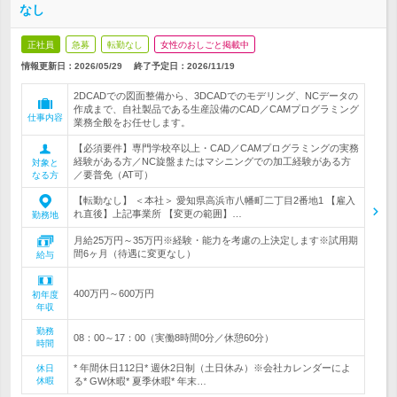
なし
正社員
急募
転勤なし
女性のおしごと掲載中
情報更新日：2026/05/29
終了予定日：
2026/11/19
2DCADでの図面整備から、3DCADでのモデリング、NCデータの
作成まで、自社製品である生産設備のCAD／CAMプログラミング
仕事内容
業務全般をお任せします。
【必須要件】専門学校卒以上・CAD／CAMプログラミングの実務
経験がある方／NC旋盤またはマシニングでの加工経験がある方
対象と
／要普免（AT可）
なる方
【転勤なし】 ＜本社＞ 愛知県高浜市八幡町二丁目2番地1 【雇入
れ直後】上記事業所 【変更の範囲】…
勤務地
月給25万円～35万円※経験・能力を考慮の上決定します※試用期
間6ヶ月（待遇に変更なし）
給与
400万円～600万円
初年度
年収
勤務
08：00～17：00（実働8時間0分／休憩60分）
時間
* 年間休日112日* 週休2日制（土日休み）※会社カレンダーによ
休日
休暇
る* GW休暇* 夏季休暇* 年末…