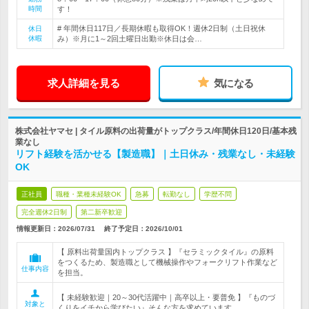
時間
す！
# 年間休日117日／長期休暇も取得OK！週休2日制（土日祝休
休日
休暇
み）※月に1～2回土曜日出勤※休日は会…
求人詳細を見る
気になる
株式会社ヤマセ | タイル原料の出荷量がトップクラス/年間休日120日/基本残
業なし
リフト経験を活かせる【製造職】｜土日休み・残業なし・未経験
OK
正社員
職種・業種未経験OK
急募
転勤なし
学歴不問
完全週休2日制
第二新卒歓迎
情報更新日：2026/07/31
終了予定日：
2026/10/01
【 原料出荷量国内トップクラス 】『セラミックタイル』の原料
をつくるため、製造職として機械操作やフォークリフト作業など
仕事内容
を担当。
【 未経験歓迎｜20～30代活躍中｜高卒以上・要普免 】『ものづ
対象と
くりをイチから学びたい』そんな方を求めています。