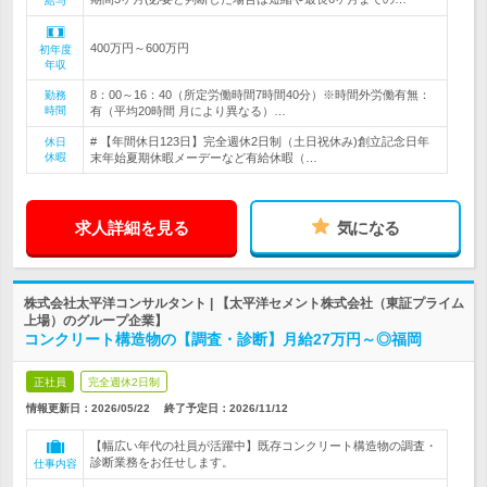
給与
400万円～600万円
初年度
年収
8：00～16：40（所定労働時間7時間40分）※時間外労働有無：
勤務
時間
有（平均20時間 月により異なる）…
# 【年間休日123日】完全週休2日制（土日祝休み)創立記念日年
休日
休暇
末年始夏期休暇メーデーなど有給休暇（…
求人詳細を見る
気になる
株式会社太平洋コンサルタント | 【太平洋セメント株式会社（東証プライム
上場）のグループ企業】
コンクリート構造物の【調査・診断】月給27万円～◎福岡
正社員
完全週休2日制
情報更新日：2026/05/22
終了予定日：
2026/11/12
【幅広い年代の社員が活躍中】既存コンクリート構造物の調査・
診断業務をお任せします。
仕事内容