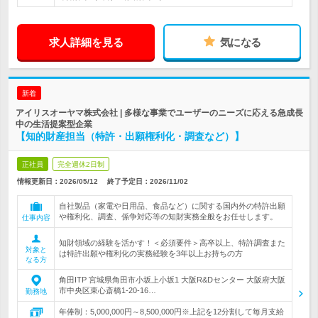
求人詳細を見る
気になる
新着
アイリスオーヤマ株式会社 | 多様な事業でユーザーのニーズに応える急成長
中の生活提案型企業
【知的財産担当（特許・出願権利化・調査など）】
正社員
完全週休2日制
情報更新日：2026/05/12
終了予定日：
2026/11/02
自社製品（家電や日用品、食品など）に関する国内外の特許出願
や権利化、調査、係争対応等の知財実務全般をお任せします。
仕事内容
知財領域の経験を活かす！＜必須要件＞高卒以上、特許調査また
対象と
は特許出願や権利化の実務経験を3年以上お持ちの方
なる方
角田ITP 宮城県角田市小坂上小坂1 大阪R&Dセンター 大阪府大阪
市中央区東心斎橋1-20-16…
勤務地
年俸制：5,000,000円～8,500,000円※上記を12分割して毎月支給