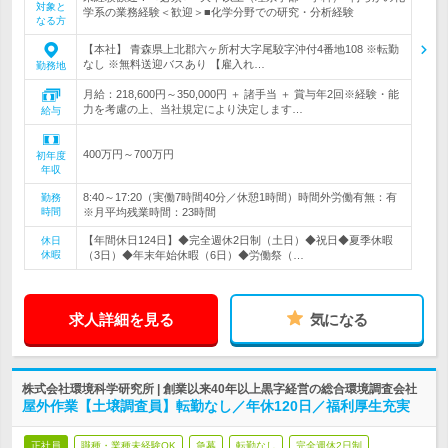
対象と
学系の業務経験＜歓迎＞■化学分野での研究・分析経験
なる方
【本社】 青森県上北郡六ヶ所村大字尾駮字沖付4番地108 ※転勤
なし ※無料送迎バスあり 【雇入れ…
勤務地
月給：218,600円～350,000円 ＋ 諸手当 ＋ 賞与年2回※経験・能
力を考慮の上、当社規定により決定します…
給与
400万円～700万円
初年度
年収
8:40～17:20（実働7時間40分／休憩1時間）時間外労働有無：有
勤務
時間
※月平均残業時間：23時間
【年間休日124日】◆完全週休2日制（土日）◆祝日◆夏季休暇
休日
休暇
（3日）◆年末年始休暇（6日）◆労働祭（…
求人詳細を見る
気になる
株式会社環境科学研究所 | 創業以来40年以上黒字経営の総合環境調査会社
屋外作業【土壌調査員】転勤なし／年休120日／福利厚生充実
正社員
職種・業種未経験OK
急募
転勤なし
完全週休2日制