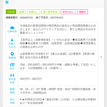
実
正社員
急募
転勤なし
第二新卒歓迎
女性のおしごと掲載中
情報更新日：2026/07/31
終了予定日：
2027/01/21
冷凍食品の新商品開発や既存商品の改良など商品開発業務をお任
せします。あなたのアイディアを活かし、新たな商品を生み出す
仕事内容
重要ポジションです！
【高卒以上｜経験者歓迎】＜いずれか必須＞◆食品業界での営業
経験◆食品業界での開発・品質管理・品質保証経験◆管理栄養士
対象と
の資格をお持ちの方
なる方
山形県寒河江市幸町4-27 【雇入れ直後】上記事業所 【変更の範
囲】会社の定める事業所
勤務地
月給：200,000円～350,000円※年齢・経験を考慮して決定いたし
ます。※試用期間6ヶ月（待遇同一）
給与
350万円～450万円
初年度
年収
08：00～17：00* 実働：8時間* 休憩：60分* 時間外労働有無：有
勤務
時間
※月平均：20時間以内
# ★年間休日120日★* 週休2日制（土日祝） ※土曜出勤が年数回
休日
休暇
あり * 年次有給休暇：…