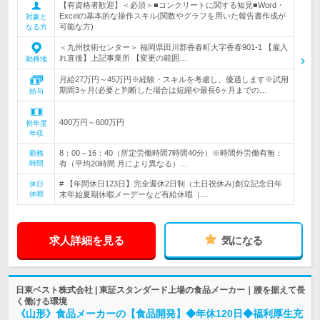
【有資格者歓迎】＜必須＞■コンクリートに関する知見■Word・
Excelの基本的な操作スキル(関数やグラフを用いた報告書作成が
対象と
可能な方)
なる方
＜九州技術センター＞ 福岡県田川郡香春町大字香春901-1 【雇入
れ直後】上記事業所 【変更の範囲…
勤務地
月給27万円～45万円※経験・スキルを考慮し、優遇します※試用
期間3ヶ月(必要と判断した場合は短縮や最長6ヶ月までの…
給与
400万円～600万円
初年度
年収
8：00～16：40（所定労働時間7時間40分）※時間外労働有無：
勤務
時間
有（平均20時間 月により異なる）…
# 【年間休日123日】完全週休2日制（土日祝休み)創立記念日年
休日
休暇
末年始夏期休暇メーデーなど有給休暇（…
求人詳細を見る
気になる
日東ベスト株式会社 | 東証スタンダード上場の食品メーカー｜腰を据えて長
く働ける環境
《山形》食品メーカーの【食品開発】◆年休120日◆福利厚生充