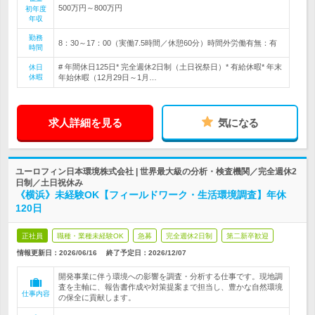
500万円～800万円
初年度
年収
勤務
8：30～17：00（実働7.5時間／休憩60分）時間外労働有無：有
時間
# 年間休日125日* 完全週休2日制（土日祝祭日）* 有給休暇* 年末
休日
休暇
年始休暇（12月29日～1月…
求人詳細を見る
気になる
ユーロフィン日本環境株式会社 | 世界最大級の分析・検査機関／完全週休2
日制／土日祝休み
《横浜》未経験OK【フィールドワーク・生活環境調査】年休
120日
正社員
職種・業種未経験OK
急募
完全週休2日制
第二新卒歓迎
情報更新日：2026/06/16
終了予定日：
2026/12/07
開発事業に伴う環境への影響を調査・分析する仕事です。現地調
査を主軸に、報告書作成や対策提案まで担当し、豊かな自然環境
仕事内容
の保全に貢献します。