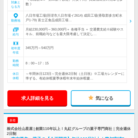
対象と
数 》
なる方
八日市場工場(匝瑳市八日市場イ2614) 成田工場(香取郡多古町水
戸1-79) 富士正食品成田工場…
勤務地
月給230,000円～360,000円＋ 各種手当 ＋ 交通費支給※経験やス
キル、前職給与などを最大限考慮して決定し…
給与
345万円～540万円
初年度
年収
勤務
8：00～17：15
時間
～年間休日123日～完全週休2日制（土日祝）※工場カレンダーに
休日
休暇
準ずる。有給休暇夏季休暇年末年始休暇慶…
求人詳細を見る
気になる
新着
株式会社山星屋 | 創業110年以上！丸紅グループの菓子専門商社｜完全週休
2日制