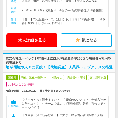
※年齢、経験、能力を考慮の上、優遇します※見込み残業…
給与
勤務
9：00～18：00（休憩あり）※月の平均残業時間は13時間程度
時間
【休日】* 完全週休2日制（土日）祝【休暇】* 有給休暇（平均取
休日
休暇
得日数13.6日）多い人は22.5日…
求人詳細を見る
気になる
株式会社ユーベック | 年間休日122日◇有給取得率100％◇独身者用社宅や
保養所あり
地球環境や人々に貢献！【環境調査】★業界トップクラスの待遇
正社員
職種・業種未経験OK
転勤なし
完全週休2日制
第二新卒歓迎
女性のおしごと掲載中
情報更新日：2026/06/26
終了予定日：
2026/09/24
◇「どうやって調査するの？」「機械の使い方は？」全部入社後
に学べます！ ◇チームで協力して現地調査、分析、報告までト
仕事内容
ータルで担当
【未経験・第二新卒歓迎！】◇文系・理系問わず活躍中！人柄・