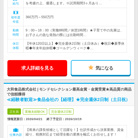
を考慮の上、優遇します。※試用期間3ヶ月あり…
給与
360万円～550万円
初年度
年収
9：00～18：00（実働8時間／休憩1時間）★子育て中の先輩は、
勤務
時間
お子さんの急な発熱の際には出勤時間…
【年休120日以上】◆完全週休2日制（土日休み）◆祝日◆夏季休
休日
休暇
暇◆年末年始休暇◆ゴールデンウィーク◆…
求人詳細を見る
気になる
大和食品株式会社 | モンドセレクション最高金賞・金賞受賞★高品質の商品
で信頼獲得
≪経験者歓迎≫食品会社の【経理】★完全週休2日制（土日祝）
正社員
業種未経験OK
完全週休2日制
情報更新日：2026/04/21
終了予定日：
2026/10/19
【将来の課長候補として活躍を！】仕訳作成から決算業務、資金
繰り、税務対応まで経理全般の業務を幅広くお任せします！
仕事内容