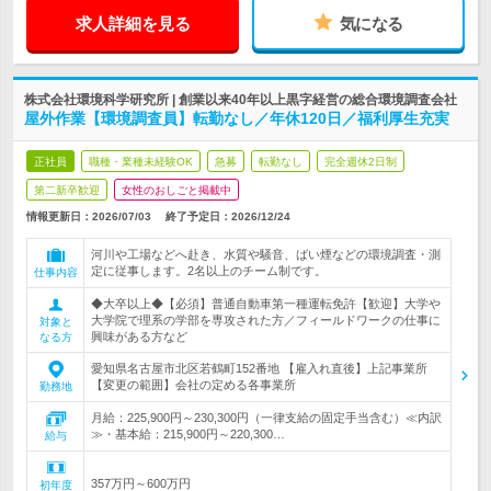
求人詳細を見る
気になる
株式会社環境科学研究所 | 創業以来40年以上黒字経営の総合環境調査会社
屋外作業【環境調査員】転勤なし／年休120日／福利厚生充実
正社員
職種・業種未経験OK
急募
転勤なし
完全週休2日制
第二新卒歓迎
女性のおしごと掲載中
情報更新日：2026/07/03
終了予定日：
2026/12/24
河川や工場などへ赴き、水質や騒音、ばい煙などの環境調査・測
定に従事します。2名以上のチーム制です。
仕事内容
◆大卒以上◆【必須】普通自動車第一種運転免許【歓迎】大学や
大学院で理系の学部を専攻された方／フィールドワークの仕事に
対象と
興味がある方など
なる方
愛知県名古屋市北区若鶴町152番地 【雇入れ直後】上記事業所
【変更の範囲】会社の定める各事業所
勤務地
月給：225,900円～230,300円（一律支給の固定手当含む）≪内訳
≫・基本給：215,900円～220,300…
給与
357万円～600万円
初年度