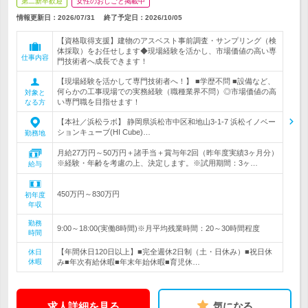
第二新卒歓迎
女性のおしごと掲載中
情報更新日：2026/07/31
終了予定日：
2026/10/05
【資格取得支援】建物のアスベスト事前調査・サンプリング（検
体採取）をお任せします◆現場経験を活かし、市場価値の高い専
仕事内容
門技術者へ成長できます！
【現場経験を活かして専門技術者へ！】 ■学歴不問 ■設備など、
何らかの工事現場での実務経験（職種業界不問）◎市場価値の高
対象と
い専門職を目指せます！
なる方
【本社／浜松ラボ】 静岡県浜松市中区和地山3-1-7 浜松イノベー
ションキューブ(HI Cube)…
勤務地
月給27万円～50万円＋諸手当＋賞与年2回（昨年度実績3ヶ月分）
※経験・年齢を考慮の上、決定します。※試用期間：3ヶ…
給与
450万円～830万円
初年度
年収
勤務
9:00～18:00(実働8時間)※月平均残業時間：20～30時間程度
時間
【年間休日120日以上】■完全週休2日制（土・日休み）■祝日休
休日
休暇
み■年次有給休暇■年末年始休暇■育児休…
求人詳細を見る
気になる