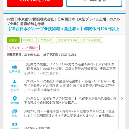
JR西日本京都SC開発株式会社 | 【JR西日本（東証プライム上場）のグルー
プ企業】前職給与を考慮
【JR西日本グループ◆技術職＜発注者＞】年間休日120日以上
正社員
転勤なし
学歴不問
完全週休2日制
第二新卒歓迎
女性のおしごと掲載中
情報更新日：2026/07/21
終了予定日：
2027/01/11
【社内での業務がメイン！即戦力での活躍を期待♪】京都ポルタ
（商業施設）の修繕や点検、店舗入替時の設備確認、更新工事等
仕事内容
を担当していただきます。
【30代～60代の幅広い年齢層が活躍中】＜必須＞いずれか ⇒ 建
設／不動産／ビル管理業 or 開発計画／賃貸管理／建物設備管理
対象と
／ビル管理 ☆建築士歓迎
なる方
【転勤なし／京都駅スグの好立地！】 京都市下京区烏丸通塩小路
下る東塩小路町901 京都駅ビルB2F…
勤務地
月給23万円～＋各種手当＋賞与年2回※経験やスキルにより優遇
します※試用期間3ヶ月（待遇に変更はありません）★前職給…
給与
420万円～750万円
初年度