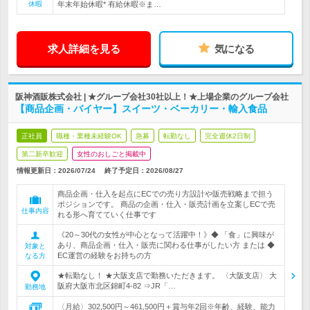
休暇
年末年始休暇* 有給休暇※ま…
求人詳細を見る
気になる
阪神酒販株式会社 | ★グループ会社30社以上！★上場企業のグループ会社
【商品企画・バイヤー】スイーツ・ベーカリー・輸入食品
正社員
職種・業種未経験OK
急募
転勤なし
完全週休2日制
第二新卒歓迎
女性のおしごと掲載中
情報更新日：2026/07/24
終了予定日：
2026/08/27
商品企画・仕入を起点にECでの売り方設計や販売戦略まで担う
ポジションです。 商品の企画・仕入・販売計画を立案しECで売
仕事内容
れる形へ育てていく仕事です
《20～30代の女性が中心となって活躍中！》◆ 「食」に興味が
あり、商品企画・仕入・販売に関わる仕事がしたい方 または ◆
対象と
EC運営の経験をお持ちの方
なる方
★転勤なし！ ★大阪支店で勤務いただきます。 〈大阪支店〉 大
阪府大阪市北区錦町4-82 ⇒JR「…
勤務地
〈月給〉302,500円～461,500円＋賞与年2回※年齢、経験、能力