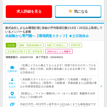
求人詳細を見る
気になる
株式会社しまなみ環境計測 | 有給の平均取得日数13.6日！20日以上取得して
いるメンバーも多数
未経験から専門職へ【環境調査スタッフ】★土日祝休み
正社員
職種・業種未経験OK
急募
転勤なし
学歴不問
完全週休2日制
第二新卒歓迎
女性のおしごと掲載中
情報更新日：2026/07/28
終了予定日：
2026/09/21
《先輩にイチから教えてもらえます》現場で水や土のサンプルを
採取し、本社で分析。結果を報告書にまとめる仕事です。【完全
仕事内容
土日祝休み】
＼未経験スタートのメンバーも活躍中／ ◎未経験：40歳まで
（※）・高卒以上（理系卒） ◎経験者：同業経験または環境計量
対象と
士か作業環境測定士の資格者
なる方
【転勤なし／マイカー通勤OK／U・Iターン歓迎】 愛媛県今治市
片山二丁目9番13号
勤務地
月給21万円～39.9万円＋諸手当※上記はあくまでも最低保証です