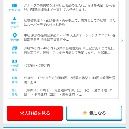
グループの購買網を活用した食品の仕入れから価格決定、販売管
理、PB商品開発まで一貫してお任せします。
仕事内容
経験者歓迎！＜必須要件＞高卒以上で、購買としての経験、また
対象と
はスーパー等での仕入れ経験
なる方
本社 東京都品川区東品川2-2-20 天王洲オーシャンスクエア4F 春
日部事務所 埼玉県春日部市小…
勤務地
月給26万円～40万円＋残業手当別途支給 ※上記はあくまで最低
保証額です。経験・スキルを考慮して決定します。 ※試用…
給与
405万円～650万円
初年度
年収
# 08:30～17:30※所定労働時間：8時間※休憩：1時間※時間外労
勤務
時間
働：あり
【年間休日120日】・完全週休2日制（土日祝）・夏季休暇（2
休日
休暇
日） ・冬期休暇（2日） ・慶弔休暇 ・…
求人詳細を見る
気になる