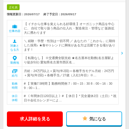
正社員
情報更新日：2026/07/17
終了予定日：
2026/09/17
【 イチから仕事を覚えられる好環境 】オーガニック商品を中心
に、 自社で取り扱う商品の仕入れ・製造発注・管理など 販路拡
仕事内容
大に携わります
＼ 経験・学歴・性別は一切不問 ／ あなたの「これから」に期待
した採用♪ ★食やトレンドに興味がある方は活躍できる場があり
対象と
ます！
なる方
【 転勤なし 】 ※交通費全額支給 ★名古屋本社勤務(名古屋駅よ
り徒歩5分) 愛知県名古屋市西区名…
勤務地
月給：24万円以上＋賞与(年2回)＋各種手当モデル月給：24万円
＋賞与(年2回)＋各種手当／27歳（入社1年目）※…
給与
# 【 実働7.5時間 】勤務時間例 7：00～15：30 8：00～16：30
勤務
時間
9：00～1…
# 《 年間休日120日以上 》# 【 休日 】* 完全週休2日（土日）* 祝
休日
休暇
日※会社カレンダーによ…
求人詳細を見る
気になる