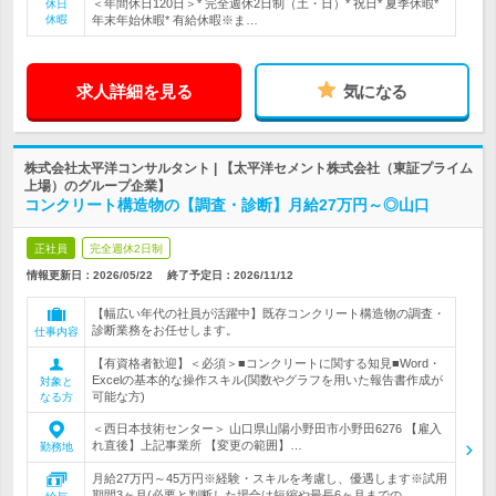
＜年間休日120日＞* 完全週休2日制（土・日）* 祝日* 夏季休暇*
休日
休暇
年末年始休暇* 有給休暇※ま…
求人詳細を見る
気になる
株式会社太平洋コンサルタント | 【太平洋セメント株式会社（東証プライム
上場）のグループ企業】
コンクリート構造物の【調査・診断】月給27万円～◎山口
正社員
完全週休2日制
情報更新日：2026/05/22
終了予定日：
2026/11/12
【幅広い年代の社員が活躍中】既存コンクリート構造物の調査・
診断業務をお任せします。
仕事内容
【有資格者歓迎】＜必須＞■コンクリートに関する知見■Word・
Excelの基本的な操作スキル(関数やグラフを用いた報告書作成が
対象と
可能な方)
なる方
＜西日本技術センター＞ 山口県山陽小野田市小野田6276 【雇入
れ直後】上記事業所 【変更の範囲】…
勤務地
月給27万円～45万円※経験・スキルを考慮し、優遇します※試用
期間3ヶ月(必要と判断した場合は短縮や最長6ヶ月までの…