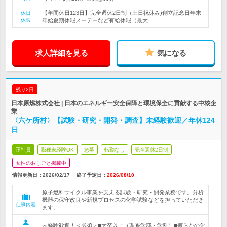
【年間休日123日】完全週休2日制（土日祝休み)創立記念日年末
休日
休暇
年始夏期休暇メーデーなど有給休暇（最大…
求人詳細を見る
気になる
残り2日
日本原燃株式会社 | 日本のエネルギー安全保障と環境保全に貢献する中核企
業
〈六ケ所村〉【試験・研究・開発・調査】未経験歓迎／年休124
日
正社員
職種未経験OK
急募
転勤なし
完全週休2日制
女性のおしごと掲載中
情報更新日：2026/02/17
終了予定日：
2026/08/10
原子燃料サイクル事業を支える試験・研究・開発業務です。分析
機器の保守改良や新規プロセスの化学試験などを担っていただき
仕事内容
ます。
未経験歓迎！＜必須＞■大卒以上（理系学部・学科）■何らかの化