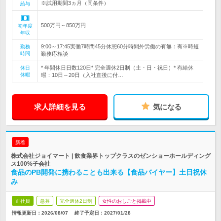
※試用期間3ヵ月（同条件）
給与
500万円～850万円
初年度
年収
9:00～17:45実働7時間45分休憩60分時間外労働の有無：有※時短
勤務
時間
勤務応相談
* 年間休日日数120日* 完全週休2日制（土・日・祝日）* 有給休
休日
休暇
暇：10日～20日（入社直後に付…
求人詳細を見る
気になる
新着
株式会社ジョイマート | 飲食業界トップクラスのゼンショーホールディング
ス100%子会社
食品のPB開発に携わることも出来る【食品バイヤー】土日祝休
み
正社員
急募
完全週休2日制
女性のおしごと掲載中
情報更新日：2026/08/07
終了予定日：
2027/01/28