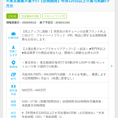
≪東京募集≫菓子の【企画開発】年休120日以上☆賞与実績5ヶ
月分
正社員
完全週休2日制
リモートワーク可
情報更新日：2026/05/12
終了予定日：
2026/11/02
【売上アップに貢献！】得意先小売チェーンの企業ブランド向上
に向けて、プライベートブランド（PB）商品に関する企画開発業
仕事内容
務をお任せします。
【上場企業グループでキャリアアップへ】＜必須＞ ■専門卒以上
対象と
■食品業界での商品企画または、開発のご経験をお持ちの方
なる方
＜東京本社＞ 東京都港区海岸3丁目9番15号 LOOP-X 9階 ※シャ
トルバス有 ※国内での転勤…
勤務地
月給269,700円～344,000円※経験・スキルを考慮し、優遇します
※試用期間6ヶ月あり（待遇に変更なし）
給与
500万円～640万円
初年度
年収
9:00～17:30（実働7時間30分）休憩時間:60分時間外労働有無：
勤務
時間
有残業月20時間程
# 【年間休日120日以上】# 完全週休2日制（土日祝休み）* 年末
休日
休暇
年始休暇（5日）* 有給休暇（1…