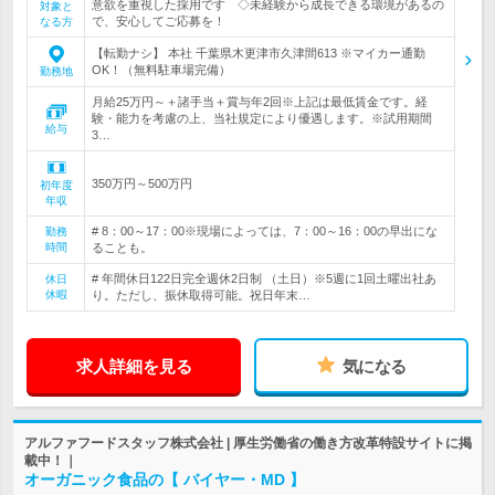
意欲を重視した採用です ◇未経験から成長できる環境があるの
対象と
で、安心してご応募を！
なる方
【転勤ナシ】 本社 千葉県木更津市久津間613 ※マイカー通勤
OK！（無料駐車場完備）
勤務地
月給25万円～＋諸手当＋賞与年2回※上記は最低賃金です。経
験・能力を考慮の上、当社規定により優遇します。※試用期間
給与
3…
350万円～500万円
初年度
年収
# 8：00～17：00※現場によっては、7：00～16：00の早出にな
勤務
時間
ることも。
# 年間休日122日完全週休2日制 （土日）※5週に1回土曜出社あ
休日
休暇
り。ただし、振休取得可能。祝日年末…
求人詳細を見る
気になる
アルファフードスタッフ株式会社 | 厚生労働省の働き方改革特設サイトに掲
載中！｜
オーガニック食品の【 バイヤー・MD 】