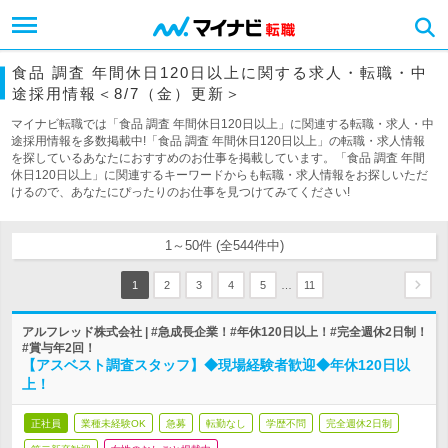
食品 調査 年間休日120日以上に関する求人・転職・中
途採用情報＜8/7（金）更新＞
マイナビ転職では「食品 調査 年間休日120日以上」に関連する転職・求人・中
途採用情報を多数掲載中!「食品 調査 年間休日120日以上」の転職・求人情報
を探しているあなたにおすすめのお仕事を掲載しています。「食品 調査 年間
休日120日以上」に関連するキーワードからも転職・求人情報をお探しいただ
けるので、あなたにぴったりのお仕事を見つけてみてください!
1～50件 (全544件中)
…
1
2
3
4
5
11
アルフレッド株式会社 | #急成長企業！#年休120日以上！#完全週休2日制！
#賞与年2回！
【アスベスト調査スタッフ】◆現場経験者歓迎◆年休120日以
上！
正社員
業種未経験OK
急募
転勤なし
学歴不問
完全週休2日制