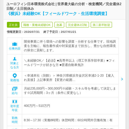
ユーロフィン日本環境株式会社 | 世界最大級の分析・検査機関／完全週休2
日制／土日祝休み
《横浜》未経験OK【フィールドワーク・生活環境調査】
正社員
職種・業種未経験OK
急募
完全週休2日制
第二新卒歓迎
情報更新日：2026/07/31
終了予定日：
2027/01/21
開発事業に伴う環境への影響を調査・分析する仕事です。現地調
査を主軸に、報告書作成や対策提案まで担当し、豊かな自然環境
仕事内容
の保全に貢献します。
＼未経験OK／【必須】■高専卒以上（理工学系学部卒業）■フィ
対象と
ールドワークが好きな方 ■普通自動車免許
なる方
＜幸浦本社（別館）＞ 神奈川県横浜市金沢区幸浦2-1-20 【雇入
れ直後】上記事業所 【変更の範囲…
勤務地
月給235,000円～300,000円※経験・スキル等を考慮して決定しま
す※試用期間：3ヶ月（条件に変更なし）
給与
400万円～510万円
初年度
年収
勤務
8:30～17:30（実働8時間）休憩時間：60分時間外労働有無：有
時間