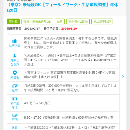
《東京》未経験OK【フィールドワーク・生活環境調査】年休
120日
正社員
職種・業種未経験OK
急募
完全週休2日制
第二新卒歓迎
情報更新日：2026/02/17
終了予定日：
2026/08/10
開発事業に伴う環境への影響を調査・分析する仕事です。現地調
査を主軸に、報告書作成や対策提案まで担当し、豊かな自然環境
仕事内容
の保全に貢献します。
＼未経験OK／【必須】■高卒以上■普通自動車運転免許（AT限定
可）■PCスキル（Excel・Word・ファイル作成）■Outlookのメー
対象と
ル処理
なる方
＜東京オフィス＞ 東京都東京都江東区新砂1-6-35 JMFビル東陽
町02 4階 【雇入れ直後】上…
勤務地
月給235,000円～300,000円※経験・スキル等を考慮して決定しま
す※試用期間：3ヶ月（条件に変更なし）
給与
400万円～515万円
初年度
年収
勤務
8:30～17:30（実働8時間）休憩時間：60分時間外労働有無：有
時間
＜年間休日120日＞* 完全週休2日制（土・日）* 祝日* 夏季休暇*
休日