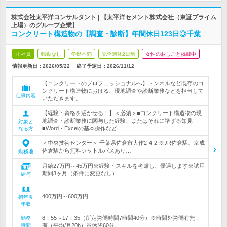
株式会社太平洋コンサルタント | 【太平洋セメント株式会社（東証プライム
上場）のグループ企業】
コンクリート構造物の【調査・診断】年間休日123日◎千葉
正社員
転勤なし
学歴不問
完全週休2日制
女性のおしごと掲載中
情報更新日：2026/05/22
終了予定日：
2026/11/12
【コンクリートのプロフェッショナルへ】トンネルなど既存のコ
ンクリート構造物における、現地調査や診断業務などを担当して
仕事内容
いただきます。
【経験・資格を活かせる！】＜必須＞■コンクリート構造物の現
地調査・診断業務に関与した経験、またはそれに準ずる知見
対象と
■Word・Excelの基本操作など
なる方
＜中央技術センター＞ 千葉県佐倉市大作2-4-2 ※JR佐倉駅、京成
佐倉駅から無料シャトルバスあり…
勤務地
月給27万円～45万円※経験・スキルを考慮し、優遇します※試用
期間3ヶ月（条件に変更なし）
給与
400万円～600万円
初年度
年収
8：55～17：35（所定労働時間7時間40分）※時間外労働有無：
勤務
時間
有（平均/月20h）※休憩60分