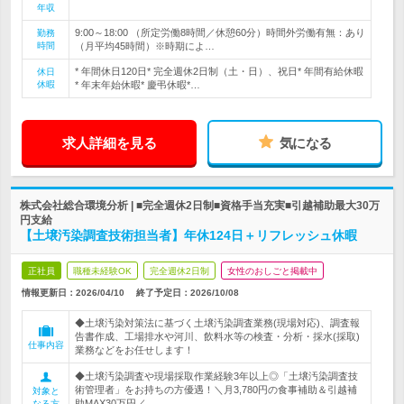
年収
9:00～18:00 （所定労働8時間／休憩60分）時間外労働有無：あり
勤務
時間
（月平均45時間）※時期によ…
* 年間休日120日* 完全週休2日制（土・日）、祝日* 年間有給休暇
休日
休暇
* 年末年始休暇* 慶弔休暇*…
求人詳細を見る
気になる
株式会社総合環境分析 | ■完全週休2日制■資格手当充実■引越補助最大30万
円支給
【土壌汚染調査技術担当者】年休124日＋リフレッシュ休暇
正社員
職種未経験OK
完全週休2日制
女性のおしごと掲載中
情報更新日：2026/04/10
終了予定日：
2026/10/08
◆土壌汚染対策法に基づく土壌汚染調査業務(現場対応)、調査報
告書作成、工場排水や河川、飲料水等の検査・分析・採水(採取)
仕事内容
業務などをお任せします！
◆土壌汚染調査や現場採取作業経験3年以上◎「土壌汚染調査技
術管理者」をお持ちの方優遇！＼月3,780円の食事補助＆引越補
対象と
助MAX30万円／
なる方