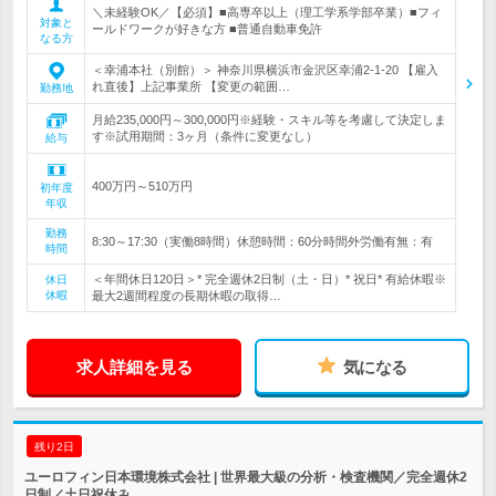
＼未経験OK／【必須】■高専卒以上（理工学系学部卒業）■フィ
対象と
ールドワークが好きな方 ■普通自動車免許
なる方
＜幸浦本社（別館）＞ 神奈川県横浜市金沢区幸浦2-1-20 【雇入
れ直後】上記事業所 【変更の範囲…
勤務地
月給235,000円～300,000円※経験・スキル等を考慮して決定しま
す※試用期間：3ヶ月（条件に変更なし）
給与
400万円～510万円
初年度
年収
勤務
8:30～17:30（実働8時間）休憩時間：60分時間外労働有無：有
時間
＜年間休日120日＞* 完全週休2日制（土・日）* 祝日* 有給休暇※
休日
休暇
最大2週間程度の長期休暇の取得…
求人詳細を見る
気になる
残り2日
ユーロフィン日本環境株式会社 | 世界最大級の分析・検査機関／完全週休2
日制／土日祝休み