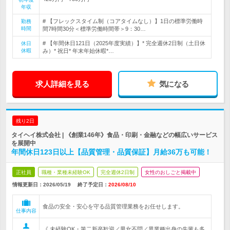
年収
# 【フレックスタイム制（コアタイムなし）】1日の標準労働時
勤務
時間
間7時間30分＜標準労働時間帯＞9：30…
# 【年間休日121日（2025年度実績）】* 完全週休2日制（土日休
休日
休暇
み）* 祝日* 年末年始休暇*…
求人詳細を見る
気になる
残り2日
タイヘイ株式会社 | 《創業146年》食品・印刷・金融などの幅広いサービス
を展開中
年間休日123日以上【品質管理・品質保証】月給36万も可能！
正社員
職種・業種未経験OK
完全週休2日制
女性のおしごと掲載中
情報更新日：2026/05/19
終了予定日：
2026/08/10
食品の安全・安心を守る品質管理業務をお任せします。
仕事内容
《 未経験OK・第二新卒歓迎／男女不問／異業種出身の先輩も多