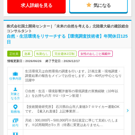
求人詳細を見る
気になる
株式会社国土開発センター | 「未来の自然を考える」北陸最大級の建設総合
コンサルタント
自然・生活環境をリサーチする【環境調査技術者】年間休日125
日
正社員
急募
転勤なし
完全週休2日制
女性のおしごと掲載中
情報更新日：2026/06/26
終了予定日：
2026/12/17
生活環境又は自然環境の調査を行います。計画立案・現地調査・
調査結果の報告をメインでお任せします。20～40代が中心となり
仕事内容
活躍中
◎自然・生活・環境影響評価等の環境調査の実務経験（10年以
対象と
上）をお持ちの方 ※U・Iターン歓迎！
なる方
【技術開発研究所】 石川県白山市八束穂3-7 ※マイカー通勤OK
です。 【雇入れ直後】上記事業所…
勤務地
月給：300,000円～500,000円※当社規定に準じて支給いたしま
す。※試用期間が3ヶ月（待遇に変更はありません…
給与