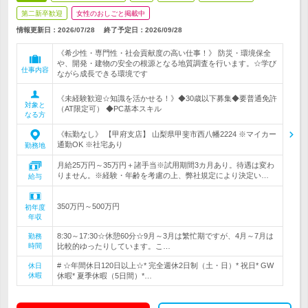
第二新卒歓迎
女性のおしごと掲載中
情報更新日：2026/07/28
終了予定日：
2026/09/28
《希少性・専門性・社会貢献度の高い仕事！》 防災・環境保全
や、開発・建物の安全の根源となる地質調査を行います。☆学び
仕事内容
ながら成長できる環境です
《未経験歓迎☆知識を活かせる！》◆30歳以下募集◆要普通免許
対象と
（AT限定可） ◆PC基本スキル
なる方
《転勤なし》 【甲府支店】 山梨県甲斐市西八幡2224 ※マイカー
通勤OK ※社宅あり
勤務地
月給25万円～35万円＋諸手当※試用期間3カ月あり。待遇は変わ
りません。※経験・年齢を考慮の上、弊社規定により決定い…
給与
350万円～500万円
初年度
年収
8:30～17:30☆休憩60分☆9月～3月は繁忙期ですが、4月～7月は
勤務
時間
比較的ゆったりしています。こ…
# ☆年間休日120日以上☆* 完全週休2日制（土・日）* 祝日* GW
休日
休暇
休暇* 夏季休暇（5日間）*…