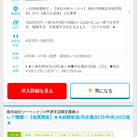
＼社用車通勤可／ 【本社分析センター】 神奈川県横浜市緑区鴨
居1-13-2 【雇入れ直後】上記事業…
勤務地
月給28万円～+賞与(年3回※実績)※上記給与には一律で住宅手
当、職務手当、外業務手当等を含みます。《モデル年収》■…
給与
415万円～650万円
初年度
年収
勤務
# 8:30～17:45（休憩：昼60分／その他15分）
時間
# ★☆★年間休日124日★☆★◆完全週休2日制（土日）◆祝日
休日
休暇
※2月と7月に1日ずつ、1年に2日のみ…
求人詳細を見る
気になる
株式会社ジーベック | ☆甲府支店限定募集☆
レア職種！【地質調査】★未経験歓迎/完全週休2日/年休120日超
★
正社員
職種・業種未経験OK
急募
転勤なし
完全週休2日制