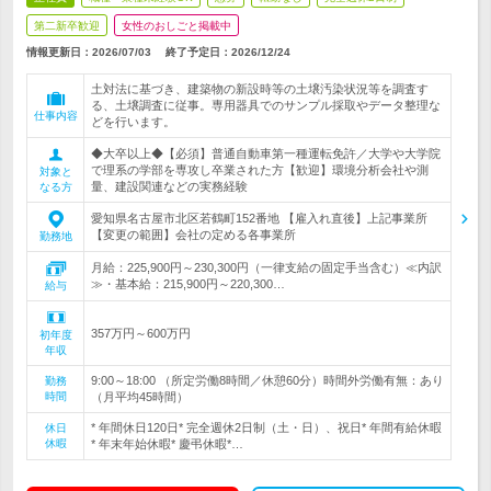
第二新卒歓迎
女性のおしごと掲載中
情報更新日：2026/07/03
終了予定日：
2026/12/24
土対法に基づき、建築物の新設時等の土壌汚染状況等を調査す
る、土壌調査に従事。専用器具でのサンプル採取やデータ整理な
仕事内容
どを行います。
◆大卒以上◆【必須】普通自動車第一種運転免許／大学や大学院
で理系の学部を専攻し卒業された方【歓迎】環境分析会社や測
対象と
量、建設関連などの実務経験
なる方
愛知県名古屋市北区若鶴町152番地 【雇入れ直後】上記事業所
【変更の範囲】会社の定める各事業所
勤務地
月給：225,900円～230,300円（一律支給の固定手当含む）≪内訳
≫・基本給：215,900円～220,300…
給与
357万円～600万円
初年度
年収
9:00～18:00 （所定労働8時間／休憩60分）時間外労働有無：あり
勤務
時間
（月平均45時間）
* 年間休日120日* 完全週休2日制（土・日）、祝日* 年間有給休暇
休日
休暇
* 年末年始休暇* 慶弔休暇*…