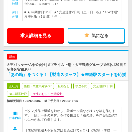
時間
例5:00～13:408:30～17…
# ★ 年間休日129日 ★* 完全週休2日制（土・日・祝）* GW休暇*
休日
休暇
夏季休暇（3日間）* 年…
求人詳細を見る
気になる
新着
大王パッケージ株式会社 | #プライム上場・大王製紙グループ #年休120日 #
産育休実績あり
「あの箱」をつくる！【製造スタッフ】★未経験スタートを応援
正社員
職種・業種未経験OK
転勤なし
学歴不問
完全週休2日制
第二新卒歓迎
女性のおしごと掲載中
情報更新日：2026/08/04
終了予定日：
2026/10/05
ボタン操作で機械を動かし、段ボール箱など様々な箱を作りま
す。「段ボールの素材」を作る担当と「箱の形」を作る担当の2
仕事内容
つに分かれて作業します。
【未経験歓迎★不安な方は面談だけでもOK】◎経験・学歴、一