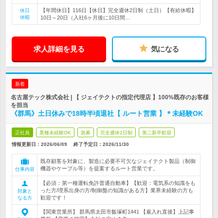
【年間休日】116日【休日】完全週休2日制（土日）【有給休暇】
休日
休暇
10日～20日（入社6ヶ月後に10日間…
求人詳細を見る
気になる
新着
名古屋テック株式会社 | 【 ジェイテクトの指定代理店 】100%既存のお客様
を担当
《群馬》土日休みで18時半頃退社【 ルート営業 】＊未経験OK
正社員
業種未経験OK
急募
完全週休2日制
第二新卒歓迎
情報更新日：2026/06/09
終了予定日：
2026/11/30
既存顧客を対象に、製造に必要不可欠なジェイテクト製品（制御
機器やケーブル等）を提案するルート営業です。
仕事内容
【必須：第一種運転免許普通自動車】【歓迎：電気系の知識をも
った方/理系出身の方/制御盤の知識がある方】業界未経験の方も
対象と
歓迎です！
なる方
【関東営業所】 群馬県太田市飯塚町1441 【雇入れ直後】上記事