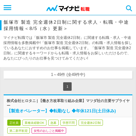
飯塚市 製造 完全週休2日制に関する求人・転職・中途
採用情報＜8/5（水）更新＞
マイナビ転職では「飯塚市 製造 完全週休2日制」に関連する転職・求人・中途
採用情報を多数掲載中!「飯塚市 製造 完全週休2日制」の転職・求人情報を探し
ているあなたにおすすめのお仕事を掲載しています。「飯塚市 製造 完全週休2
日制」に関連するキーワードからも転職・求人情報をお探しいただけるので、
あなたにぴったりのお仕事を見つけてみてください!
1～49件 (全49件中)
1
株式会社ヒロタニ | 【働き方改革取り組み企業】マツダ社の主要サプライヤ
ー
【製造オペレーター】◆転勤なし ◆年休121日(土日休み)
正社員
業種未経験OK
急募
学歴不問
完全週休2日制
第二新卒歓迎
女性のおしごと掲載中