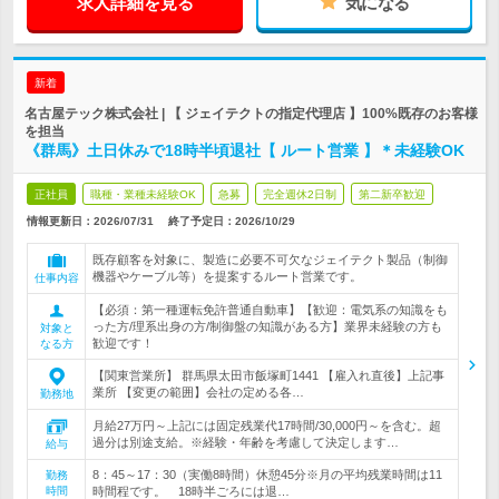
求人詳細を見る
気になる
新着
名古屋テック株式会社 | 【 ジェイテクトの指定代理店 】100%既存のお客様
を担当
《群馬》土日休みで18時半頃退社【 ルート営業 】＊未経験OK
正社員
職種・業種未経験OK
急募
完全週休2日制
第二新卒歓迎
情報更新日：2026/07/31
終了予定日：
2026/10/29
既存顧客を対象に、製造に必要不可欠なジェイテクト製品（制御
機器やケーブル等）を提案するルート営業です。
仕事内容
【必須：第一種運転免許普通自動車】【歓迎：電気系の知識をも
った方/理系出身の方/制御盤の知識がある方】業界未経験の方も
対象と
歓迎です！
なる方
【関東営業所】 群馬県太田市飯塚町1441 【雇入れ直後】上記事
業所 【変更の範囲】会社の定める各…
勤務地
月給27万円～上記には固定残業代17時間/30,000円～を含む。超
過分は別途支給。※経験・年齢を考慮して決定します…
給与
8：45～17：30（実働8時間）休憩45分※月の平均残業時間は11
勤務
時間
時間程です。 18時半ごろには退…