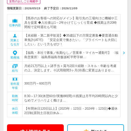
女性のおしごと掲載中
情報更新日：2026/05/19
終了予定日：
2026/11/09
【既存のお客様への対応がメイン】取引先の工場向けに機械や工
具を提案 ◆入社後は1～2年かけてじっくり育成 ◆残業は月20時
仕事内容
間程で定時退社も可能
【未経験・第二新卒歓迎】◆35歳以下の方限定募集◆要普通自動
車免許(AT可) 「安定企業で働きたい」「プライベートも大切に
対象と
したい」という方もぜひ！
なる方
【福島・本社で募集／転勤なし／営業車・マイカー通勤可】 〈福
島営業所〉 福島県福島市飯坂町平野字林…
勤務地
月給21万円以上＋諸手当＋賞与2回※経験・スキル・年齢を考慮
の上、決定します。※試用期間3ヶ月(待遇に変更はありませ…
給与
300万円～600万円
初年度
年収
8:30～17:30(休憩60分/実働8時間)※残業は月平均20時間以内と少
勤務
時間
なめでメリハリよく働けま…
【年間休日120日以上】(2023年：123日・2024年：123日)◆週休
休日
休暇
2日制(原則土日祝日休み…