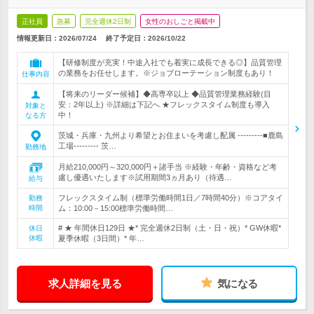
正社員
急募
完全週休2日制
女性のおしごと掲載中
情報更新日：2026/07/24
終了予定日：
2026/10/22
【研修制度が充実！中途入社でも着実に成長できる◎】品質管理
の業務をお任せします。※ジョブローテーション制度もあり！
仕事内容
【将来のリーダー候補】◆高専卒以上 ◆品質管理業務経験(目
安：2年以上) ※詳細は下記へ ★フレックスタイム制度も導入
対象と
中！
なる方
茨城・兵庫・九州より希望とお住まいを考慮し配属 ---------■鹿島
工場--------- 茨…
勤務地
月給210,000円～320,000円＋諸手当 ※経験・年齢・資格など考
慮し優遇いたします※試用期間3ヵ月あり（待遇…
給与
フレックスタイム制（標準労働時間1日／7時間40分）※コアタイ
勤務
時間
ム：10:00－15:00標準労働時間…
# ★ 年間休日129日 ★* 完全週休2日制（土・日・祝）* GW休暇*
休日
休暇
夏季休暇（3日間）* 年…
求人詳細を見る
気になる