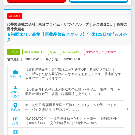
残り4日
沢井製薬株式会社 | 東証プライム・サワイグループ｜完全週休2日｜男性の
育休実績有
★福岡エリア募集【医薬品製造スタッフ】年休129日/賞与6.4か
月
正社員
業種未経験OK
急募
第二新卒歓迎
女性のおしごと掲載中
情報更新日：2026/05/19
終了予定日：
2026/08/10
【教育体制充実！専門知識は入社後でOK】希望や適性に応じ
て、製造または包装業務のいずれかをお任せします。将来的なキ
仕事内容
ャリアアップも可能です。
【応募条件】高卒以上／製造職の経験（2年以上・業界不問） ★
対象と
業界未経験歓迎！設備・職場環境も充実しています
なる方
第二九州工場 福岡県飯塚市平恒1144-3 UIターン歓迎、マイカ
ー・バイク通勤可 ※駐車場有、ガ…
勤務地
月給208,785円（一律健保補助を含む）～＋諸手当 ※時間外手当
（100%支給）※交代勤務手当（割増率25～30%…
給与