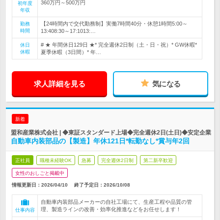
360万円～500万円
初年度
年収
【24時間内で交代勤務制】実働7時間40分・休憩1時間5:00～
勤務
時間
13:408:30～17:1013:…
# ★ 年間休日129日 ★* 完全週休2日制（土・日・祝）* GW休暇*
休日
休暇
夏季休暇（3日間）* 年…
求人詳細を見る
気になる
新着
盟和産業株式会社 | ◆東証スタンダード上場◆完全週休2日(土日)◆安定企業
自動車内装部品の【製造】年休121日*転勤なし*賞与年2回
正社員
職種未経験OK
急募
完全週休2日制
第二新卒歓迎
女性のおしごと掲載中
情報更新日：2026/04/10
終了予定日：
2026/10/08
自動車内装部品メーカーの自社工場にて、生産工程や品質の管
理、製造ラインの改善・効率化推進などをお任せします！
仕事内容