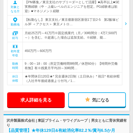
【PM募集／東京支社のサブリーダーとして活躍】■高卒以上■SE
実務経験（中・上級レベルのエンジニアを想定。PG経験者は歓
対象と
迎）■マネジメント経験
なる方
【転勤なし】 東京支社／東京都新宿区新宿1丁目2-5 第2飯塚ビ
ル3F ＜アクセス＞ 東京メトロ…
勤務地
月給25万円～41万円※固定残業代（月／30時間分：4万7,500円
～）を含む。※超過した場合は追加支給。※経験、能…
給与
450万円～600万円
初年度
年収
9：00～18：00（所定労働時間8時間／休憩60分）【時間外労働
勤務
時間
有無】有※残業月平均20～30時間…
★年間休日120日★* 完全週休2日制（土日休み）* 祝日* 有給休暇
休日
休暇
（入社半年後経過後より付与／1…
求人詳細を見る
気になる
沢井製薬株式会社 | 東証プライム・サワイグループ｜男女ともに育休実績有
り
【品質管理】★年休129日&有給消化率82.2％/賞与6.5か月