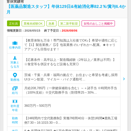
育休実績有
【医薬品製造スタッフ】年休129日&有給消化率82.2％/賞与6.4か
月
正社員
業種未経験OK
急募
第二新卒歓迎
女性のおしごと掲載中
情報更新日：2026/05/15
終了予定日：
2026/08/06
【教育体制も万全！専門知識は入社後でOK♪】希望や適性に応じ
て【1】製造業務／【2】包装業務 のいずれかへ配属。★キャリ
仕事内容
アアップも目指せます！
【応募条件：高卒以上・製造職経験（2年以上／業界は不問）】
対象と
☆食堂等を併設するなど設備も充実◎
なる方
茨城・千葉・兵庫・福岡の拠点で、お住まいと希望を考慮し採用
UIターン歓迎、マイカー・バイク通勤可…
勤務地
月給208,785円（一律健保補助を含む）～＋諸手当 ※時間外手当
（100%支給）※交代勤務手当（割増率25～30%…
給与
360万円～500万円
初年度
年収
【24時間内で交代勤務制】実働7時間40分・休憩1時間■鹿島工場
勤務
時間
例7:30～16:1015:30～0…
# ★ 年間休日129日 ★* 完全週休2日制（土・日・祝）* GW休暇*
休日