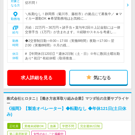
対象と
切不問！
なる方
＼転勤なし！静岡県（菊川市、藤枝市）の拠点にて募集中／ ★マ
イカー通勤OK ★希望勤務地はお気軽に…
勤務地
月給：22万円～30万円＋諸手当＋賞与年2回※上記金額には一律
交替手当（1万円）が含まれます。※経験やスキルを考慮し…
給与
◆2交替制日勤⇒8:00～17:00（実働8時間）夜勤⇒17:00～翌
勤務
時間
2:00（実働8時間）※月の残…
# 【年間休日120日】* 週休2日制（土・日）※年に数回土曜出勤
休日
休暇
あり* 祝日* 有給休暇（取得推進…
求人詳細を見る
気になる
株式会社ヒロタニ | 【働き方改革取り組み企業】マツダ社の主要サプライヤ
ー
《福岡》【製造オペレーター】◆転勤なし ◆年休121日(土日休
み)
正社員
業種未経験OK
急募
学歴不問
完全週休2日制
第二新卒歓迎
女性のおしごと掲載中