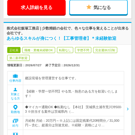
求人詳細を見る
気になる
株式会社飯塚工務店 | 少数精鋭の会社で、色々な仕事を覚えることが出来る
会社です。
あらゆるスキルが身につく！【工事管理者】＊未経験歓迎
正社員
職種・業種未経験OK
転勤なし
学歴不問
完全週休2日制
第二新卒歓迎
情報更新日：2026/07/27
終了予定日：
2026/12/31
建設現場を管理運営する仕事です。
仕事内容
【経験・学歴一切不問】やる気・熱意のある方を歓迎いたしま
対象と
す！
なる方
◆マイカー通勤OK ◆転勤なし 【本社】 茨城県土浦市荒川沖500-
3 ※担当する案件は茨城県内（…
勤務地
月給制 月給：20万円～※上記には固定残業代20時間分／31,000
円～含む。超過分は別途支給。※経験・資格により…
給与