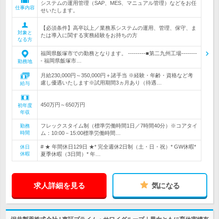
システムの運用管理（SAP、MES、マニュアル管理）などをお任
仕事内容
せいたします。
【必須条件】高卒以上／業務系システムの運用、管理、保守、ま
対象と
たは導入に関する実務経験をお持ちの方
なる方
福岡県飯塚市での勤務となります。 ---------■第二九州工場--------
- 福岡県飯塚市…
勤務地
月給230,000円～350,000円＋諸手当 ※経験・年齢・資格など考
慮し優遇いたします※試用期間3ヵ月あり（待遇…
給与
450万円～650万円
初年度
年収
フレックスタイム制（標準労働時間1日／7時間40分）※コアタイ
勤務
時間
ム：10:00－15:00標準労働時間…
# ★ 年間休日129日 ★* 完全週休2日制（土・日・祝）* GW休暇*
休日
休暇
夏季休暇（3日間）* 年…
求人詳細を見る
気になる