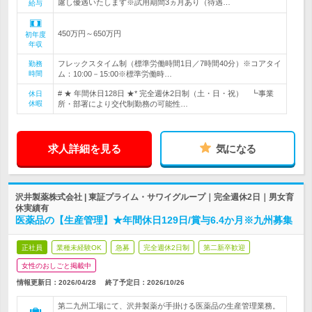
慮し優遇いたします※試用期間3ヵ月あり（待遇…
給与
450万円～650万円
初年度
年収
フレックスタイム制（標準労働時間1日／7時間40分）※コアタイ
勤務
時間
ム：10:00－15:00※標準労働時…
# ★ 年間休日128日 ★* 完全週休2日制（土・日・祝） ┗事業
休日
休暇
所・部署により交代制勤務の可能性…
求人詳細を見る
気になる
沢井製薬株式会社 | 東証プライム・サワイグループ｜完全週休2日｜男女育
休実績有
医薬品の【生産管理】★年間休日129日/賞与6.4か月※九州募集
正社員
業種未経験OK
急募
完全週休2日制
第二新卒歓迎
女性のおしごと掲載中
情報更新日：2026/04/28
終了予定日：
2026/10/26
第二九州工場にて、沢井製薬が手掛ける医薬品の生産管理業務。