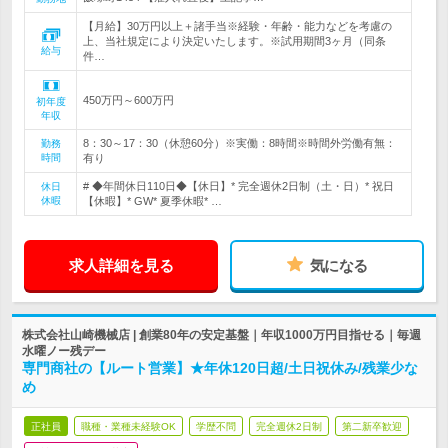
【月給】30万円以上＋諸手当※経験・年齢・能力などを考慮の
上、当社規定により決定いたします。※試用期間3ヶ月（同条
給与
件…
450万円～600万円
初年度
年収
8：30～17：30（休憩60分）※実働：8時間※時間外労働有無：
勤務
時間
有り
# ◆年間休日110日◆【休日】* 完全週休2日制（土・日）* 祝日
休日
休暇
【休暇】* GW* 夏季休暇* …
求人詳細を見る
気になる
株式会社山崎機械店 | 創業80年の安定基盤｜年収1000万円目指せる｜毎週
水曜ノー残デー
専門商社の【ルート営業】★年休120日超/土日祝休み/残業少な
め
正社員
職種・業種未経験OK
学歴不問
完全週休2日制
第二新卒歓迎