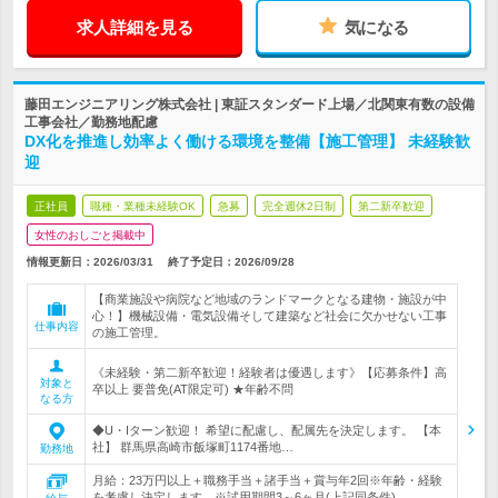
求人詳細を見る
気になる
藤田エンジニアリング株式会社 | 東証スタンダード上場／北関東有数の設備
工事会社／勤務地配慮
DX化を推進し効率よく働ける環境を整備【施工管理】 未経験歓
迎
正社員
職種・業種未経験OK
急募
完全週休2日制
第二新卒歓迎
女性のおしごと掲載中
情報更新日：2026/03/31
終了予定日：
2026/09/28
【商業施設や病院など地域のランドマークとなる建物・施設が中
心！】機械設備・電気設備そして建築など社会に欠かせない工事
仕事内容
の施工管理。
《未経験・第二新卒歓迎！経験者は優遇します》【応募条件】高
対象と
卒以上 要普免(AT限定可) ★年齢不問
なる方
◆U・Iターン歓迎！ 希望に配慮し、配属先を決定します。 【本
社】 群馬県高崎市飯塚町1174番地…
勤務地
月給：23万円以上＋職務手当＋諸手当＋賞与年2回※年齢・経験
を考慮し決定します。※試用期間3～6ヶ月(上記同条件)