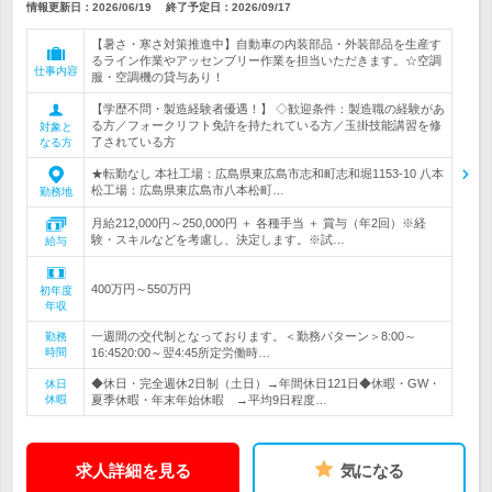
情報更新日：2026/06/19
終了予定日：
2026/09/17
【暑さ・寒さ対策推進中】自動車の内装部品・外装部品を生産す
るライン作業やアッセンブリー作業を担当いただきます。☆空調
仕事内容
服・空調機の貸与あり！
【学歴不問・製造経験者優遇！】 ◇歓迎条件：製造職の経験があ
る方／フォークリフト免許を持たれている方／玉掛技能講習を修
対象と
了されている方
なる方
★転勤なし 本社工場：広島県東広島市志和町志和堀1153-10 八本
松工場：広島県東広島市八本松町…
勤務地
月給212,000円～250,000円 ＋ 各種手当 ＋ 賞与（年2回）※経
験・スキルなどを考慮し、決定します。※試…
給与
400万円～550万円
初年度
年収
一週間の交代制となっております。＜勤務パターン＞8:00～
勤務
時間
16:4520:00～翌4:45所定労働時…
◆休日・完全週休2日制（土日）→年間休日121日◆休暇・GW・
休日
休暇
夏季休暇・年末年始休暇 →平均9日程度…
求人詳細を見る
気になる