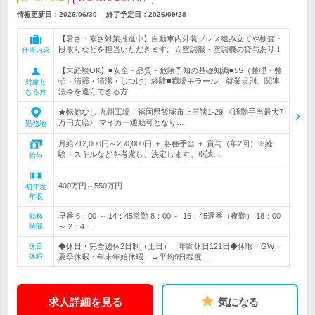
情報更新日：2026/06/30
終了予定日：
2026/09/28
【暑さ・寒さ対策推進中】自動車内外装プレス組み立てや検査・
段取りなどを担当いただきます。☆空調服・空調機の貸与あり！
仕事内容
【未経験OK】■安全・品質・危険予知の基礎知識■5S（整理・整
頓・清掃・清潔・しつけ）経験■職場モラール、就業規則、関連
対象と
法令を遵守できる方
なる方
★転勤なし 九州工場：福岡県飯塚市上三諸1-29 《通勤手当最大7
万円支給》 マイカー通勤可となり…
勤務地
月給212,000円～250,000円 ＋ 各種手当 ＋ 賞与（年2回）※経
験・スキルなどを考慮し、決定します。※試…
給与
400万円～550万円
初年度
年収
早番 6：00 ～ 14：45常勤 8：00 ～ 16：45遅番（夜勤） 18：00
勤務
時間
～ 2：4…
◆休日・完全週休2日制（土日）→年間休日121日◆休暇・GW・
休日
休暇
夏季休暇・年末年始休暇 →平均9日程度…
求人詳細を見る
気になる