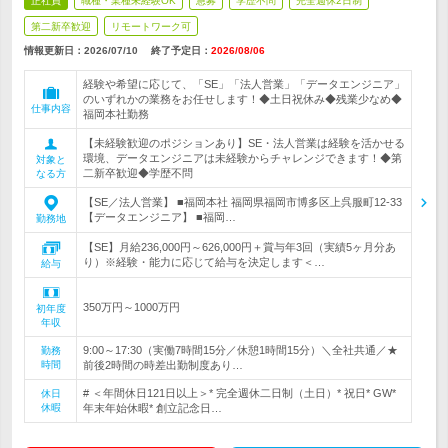
正社員
職種・業種未経験OK
急募
学歴不問
完全週休2日制
第二新卒歓迎
リモートワーク可
情報更新日：2026/07/10
終了予定日：
2026/08/06
経験や希望に応じて、「SE」「法人営業」「データエンジニア」
のいずれかの業務をお任せします！◆土日祝休み◆残業少なめ◆
仕事内容
福岡本社勤務
【未経験歓迎のポジションあり】SE・法人営業は経験を活かせる
環境、データエンジニアは未経験からチャレンジできます！◆第
対象と
二新卒歓迎◆学歴不問
なる方
【SE／法人営業】 ■福岡本社 福岡県福岡市博多区上呉服町12-33
【データエンジニア】 ■福岡…
勤務地
【SE】月給236,000円～626,000円＋賞与年3回（実績5ヶ月分あ
り）※経験・能力に応じて給与を決定します＜…
給与
350万円～1000万円
初年度
年収
9:00～17:30（実働7時間15分／休憩1時間15分）＼全社共通／★
勤務
時間
前後2時間の時差出勤制度あり…
# ＜年間休日121日以上＞* 完全週休二日制（土日）* 祝日* GW*
休日
休暇
年末年始休暇* 創立記念日…