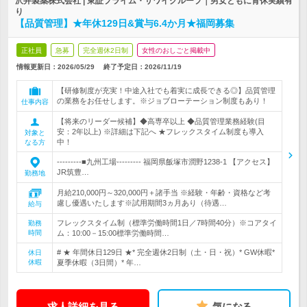
沢井製薬株式会社 | 東証プライム・サワイグループ｜男女ともに育休実績有
り
【品質管理】★年休129日&賞与6.4か月★福岡募集
正社員
急募
完全週休2日制
女性のおしごと掲載中
情報更新日：2026/05/29
終了予定日：
2026/11/19
【研修制度が充実！中途入社でも着実に成長できる◎】品質管理
の業務をお任せします。※ジョブローテーション制度もあり！
仕事内容
【将来のリーダー候補】◆高専卒以上 ◆品質管理業務経験(目
安：2年以上) ※詳細は下記へ ★フレックスタイム制度も導入
対象と
中！
なる方
---------■九州工場--------- 福岡県飯塚市潤野1238-1 【アクセス】
JR筑豊…
勤務地
月給210,000円～320,000円＋諸手当 ※経験・年齢・資格など考
慮し優遇いたします※試用期間3ヵ月あり（待遇…
給与
フレックスタイム制（標準労働時間1日／7時間40分）※コアタイ
勤務
時間
ム：10:00－15:00標準労働時間…
# ★ 年間休日129日 ★* 完全週休2日制（土・日・祝）* GW休暇*
休日
休暇
夏季休暇（3日間）* 年…
求人詳細を見る
気になる