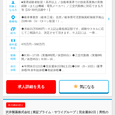
■業界経験者歓迎！高卒以上 ／自動車業界での技術系業務の実務
経験（または機械・電気メーカー）／三交代勤務に対応できる方
対象と
等【20~30代活躍中！】
なる方
◆岐阜事業所（岐阜工場） 住所／岐阜県可児郡御嵩町御嵩字南山
2188-66 《U・Iターン歓迎！》…
勤務地
◆月給21万5060円～※上記は最低保証額です。経験やスキルに応
じてご相談の上、決定させて頂きます。※上記には、一律…
給与
470万円～590万円
初年度
年収
◆8:30～17:05（実働8時間／休憩65分）◆三交代勤務（実働8時
勤務
時間
間／休憩45分）8:00～16…
★年間休日121日◆完全週休2日制(土日)◆GW （8～10日）/夏季
休日
休暇
休暇/年末年始休暇◆有給休暇◆…
求人詳細を見る
気になる
本日締め切り
沢井製薬株式会社 | 東証プライム・サワイグループ｜完全週休2日｜男性の