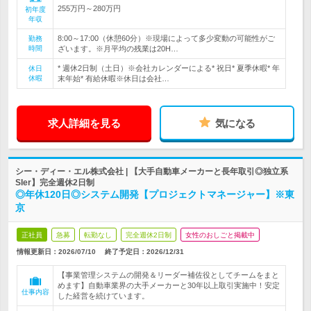
255万円～280万円
初年度
年収
8:00～17:00（休憩60分）※現場によって多少変動の可能性がご
勤務
時間
ざいます。※月平均の残業は20H…
* 週休2日制（土日）※会社カレンダーによる* 祝日* 夏季休暇* 年
休日
休暇
末年始* 有給休暇※休日は会社…
求人詳細を見る
気になる
シー・ディー・エル株式会社 | 【大手自動車メーカーと長年取引◎独立系
SIer】完全週休2日制
◎年休120日◎システム開発【プロジェクトマネージャー】※東
京
正社員
急募
転勤なし
完全週休2日制
女性のおしごと掲載中
情報更新日：2026/07/10
終了予定日：
2026/12/31
【事業管理システムの開発＆リーダー補佐役としてチームをまと
めます】自動車業界の大手メーカーと30年以上取引実施中！安定
仕事内容
した経営を続けています。