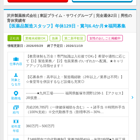
沢井製薬株式会社 | 東証プライム・サワイグループ｜完全週休2日｜男性の
育休実績有
【医薬品製造スタッフ】年休129日・賞与6.4か月★福岡募集
正社員
業種未経験OK
急募
第二新卒歓迎
女性のおしごと掲載中
情報更新日：2026/05/29
終了予定日：
2026/11/19
【教育体制も万全！専門知識は入社後でOK♪】希望や適性に応じ
て【1】製造業務／【2】包装業務 のいずれかへ配属。★キャリ
仕事内容
アアップも目指せます！
【応募条件：高卒以上・製造職経験（2年以上／業界は不問）】
対象と
☆食堂等を併設するなど設備も充実◎
なる方
---------■九州工場--------- 福岡県飯塚市潤野1238-1 【アクセス】
JR筑豊…
勤務地
月給208,785円（一律健保補助を含む）～＋諸手当 ※時間外手当
（100%支給）※交代勤務手当（割増率25～30%…
給与
360万円～500万円
初年度
年収
【24時間内で交代勤務制】実働7時間40分・休憩1時間■九州工場
勤務