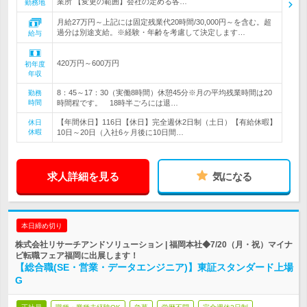
業所 【変更の範囲】会社の定める各…
勤務地
月給27万円～上記には固定残業代20時間/30,000円～を含む。超
過分は別途支給。※経験・年齢を考慮して決定します…
給与
420万円～600万円
初年度
年収
8：45～17：30（実働8時間）休憩45分※月の平均残業時間は20
勤務
時間
時間程です。 18時半ごろには退…
【年間休日】116日【休日】完全週休2日制（土日）【有給休暇】
休日
休暇
10日～20日（入社6ヶ月後に10日間…
求人詳細を見る
気になる
本日締め切り
株式会社リサーチアンドソリューション | 福岡本社◆7/20（月・祝）マイナ
ビ転職フェア福岡に出展します！
【総合職(SE・営業・データエンジニア)】東証スタンダード上場
G