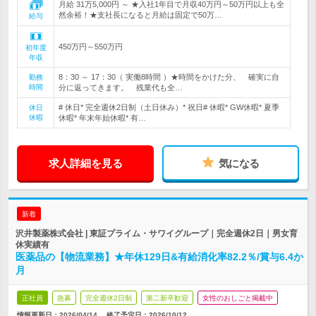
月給 31万5,000円 ～ ★入社1年目で月収40万円～50万円以上も全
然余裕！★支社長になると月給は固定で50万…
給与
450万円～550万円
初年度
年収
8：30 ～ 17：30（ 実働8時間 ）★時間をかけた分、 確実に自
勤務
時間
分に返ってきます。 残業代も全…
# 休日* 完全週休2日制（土日休み）* 祝日# 休暇* GW休暇* 夏季
休日
休暇
休暇* 年末年始休暇* 有…
求人詳細を見る
気になる
新着
沢井製薬株式会社 | 東証プライム・サワイグループ｜完全週休2日｜男女育
休実績有
医薬品の【物流業務】★年休129日&有給消化率82.2％/賞与6.4か
月
正社員
急募
完全週休2日制
第二新卒歓迎
女性のおしごと掲載中
情報更新日：2026/04/14
終了予定日：
2026/10/12