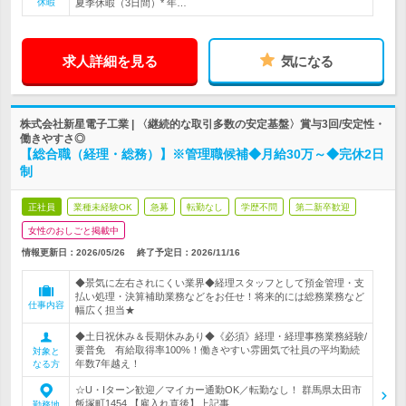
休暇
夏季休暇（3日間）* 年…
求人詳細を見る
気になる
株式会社新星電子工業 | 〈継続的な取引多数の安定基盤〉賞与3回/安定性・
働きやすさ◎
【総合職（経理・総務）】※管理職候補◆月給30万～◆完休2日
制
正社員
業種未経験OK
急募
転勤なし
学歴不問
第二新卒歓迎
女性のおしごと掲載中
情報更新日：2026/05/26
終了予定日：
2026/11/16
◆景気に左右されにくい業界◆経理スタッフとして預金管理・支
払い処理・決算補助業務などをお任せ！将来的には総務業務など
仕事内容
幅広く担当★
◆土日祝休み＆長期休みあり◆《必須》経理・経理事務業務経験/
要普免 有給取得率100%！働きやすい雰囲気で社員の平均勤続
対象と
年数7年越え！
なる方
☆U・Iターン歓迎／マイカー通勤OK／転勤なし！ 群馬県太田市
飯塚町1454 【雇入れ直後】上記事…
勤務地