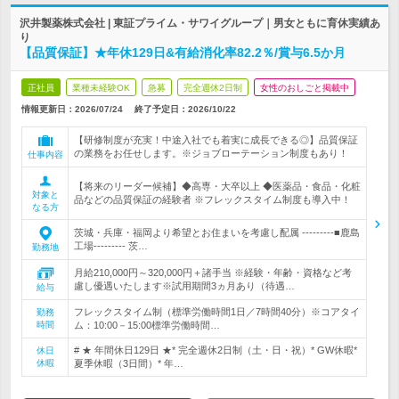
沢井製薬株式会社 | 東証プライム・サワイグループ｜男女ともに育休実績あ
り
【品質保証】★年休129日&有給消化率82.2％/賞与6.5か月
正社員
業種未経験OK
急募
完全週休2日制
女性のおしごと掲載中
情報更新日：2026/07/24
終了予定日：
2026/10/22
【研修制度が充実！中途入社でも着実に成長できる◎】品質保証
の業務をお任せします。※ジョブローテーション制度もあり！
仕事内容
【将来のリーダー候補】◆高専・大卒以上 ◆医薬品・食品・化粧
対象と
品などの品質保証の経験者 ※フレックスタイム制度も導入中！
なる方
茨城・兵庫・福岡より希望とお住まいを考慮し配属 ---------■鹿島
工場--------- 茨…
勤務地
月給210,000円～320,000円＋諸手当 ※経験・年齢・資格など考
慮し優遇いたします※試用期間3ヵ月あり（待遇…
給与
フレックスタイム制（標準労働時間1日／7時間40分）※コアタイ
勤務
時間
ム：10:00－15:00標準労働時間…
# ★ 年間休日129日 ★* 完全週休2日制（土・日・祝）* GW休暇*
休日
休暇
夏季休暇（3日間）* 年…