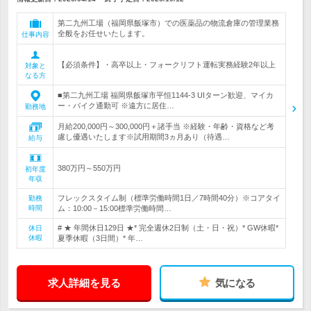
第二九州工場（福岡県飯塚市）での医薬品の物流倉庫の管理業務
全般をお任せいたします。
仕事内容
【必須条件】・高卒以上・フォークリフト運転実務経験2年以上
対象と
なる方
■第二九州工場 福岡県飯塚市平恒1144-3 UIターン歓迎、マイカ
ー・バイク通勤可 ※遠方に居住…
勤務地
月給200,000円～300,000円＋諸手当 ※経験・年齢・資格など考
慮し優遇いたします※試用期間3ヵ月あり（待遇…
給与
380万円～550万円
初年度
年収
フレックスタイム制（標準労働時間1日／7時間40分）※コアタイ
勤務
時間
ム：10:00－15:00標準労働時間…
# ★ 年間休日129日 ★* 完全週休2日制（土・日・祝）* GW休暇*
休日
休暇
夏季休暇（3日間）* 年…
求人詳細を見る
気になる