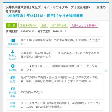
沢井製薬株式会社 | 東証プライム・サワイグループ｜完全週休2日｜男性の
育休実績有
【生産技術】年休129日・賞与6.4か月★福岡募集
正社員
業種未経験OK
急募
第二新卒歓迎
女性のおしごと掲載中
情報更新日：2026/06/23
終了予定日：
2026/12/14
九州工場（福岡県飯塚市）での生産技術職として勤務いただきま
す。
仕事内容
応募条件：大卒/高専卒以上・ 医薬品あるいはそれに準ずる生産
対象と
技術業務の経験がある方
なる方
---------■九州工場--------- 福岡県飯塚市潤野1238-1 UIターン歓
迎、マイ…
勤務地
月給23万円～35万円＋諸手当 ※時間外手当（100%支給）※経
験・年齢・資格など考慮し優遇いたします※試用期間3ヵ…
給与
450万円～650万円
初年度
年収
フレックスタイム制（標準労働時間1日／7時間40分）※コアタイ
勤務
時間
ム：10:00－15:00標準労働時間…