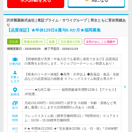
沢井製薬株式会社 | 東証プライム・サワイグループ｜男女ともに育休実績あ
り
【品質保証】★年休129日&賞与6.4か月★福岡募集
正社員
業種未経験OK
急募
完全週休2日制
女性のおしごと掲載中
情報更新日：2026/05/29
終了予定日：
2026/11/19
【研修制度が充実！中途入社でも着実に成長できる◎】品質保証
の業務をお任せします。※ジョブローテーション制度もあり！
仕事内容
【将来のリーダー候補】◆高専・大卒以上 ◆医薬品・食品・化粧
対象と
品などの品質保証の経験者 ※フレックスタイム制度も導入中！
なる方
---------■九州工場--------- 福岡県飯塚市潤野1238-1 【アクセス】
JR筑豊…
勤務地
月給210,000円～320,000円＋諸手当 ※経験・年齢・資格など考
慮し優遇いたします※試用期間3ヵ月あり（待遇…
給与
フレックスタイム制（標準労働時間1日／7時間40分）※コアタイ
勤務
時間
ム：10:00－15:00標準労働時間…
# ★ 年間休日129日 ★* 完全週休2日制（土・日・祝）* GW休暇*
休日