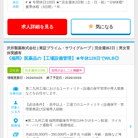
# ★ 年間休日129日 ★* 完全週休2日制（土・日・祝）* GW休暇*
休日
休暇
夏季休暇（3日間）* 年…
求人詳細を見る
気になる
沢井製薬株式会社 | 東証プライム・サワイグループ｜完全週休2日｜男女育
休実績有
《福岡》医薬品の【工場設備管理】★年休128日でWLB◎
正社員
完全週休2日制
女性のおしごと掲載中
情報更新日：2026/04/28
終了予定日：
2026/10/26
第二九州工場におけるユーティリティ設備の保守管理や導入業務
などをお任せします。
仕事内容
【必須条件】・高卒以上・工場でのユーティリティ設備保守・管
対象と
理業務及び設備導入経験
なる方
■第二九州工場 福岡県飯塚市平恒1144-3 UIターン歓迎、マイカ
ー・バイク通勤可 （※勤務地近…
勤務地
月給230,000円～350,000円＋諸手当 ※経験・年齢・資格など考