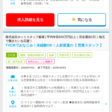
休暇
夏季休暇（3日間）* 年…
求人詳細を見る
気になる
株式会社ホットスタッフ飯塚 | 平均年収600万円以上｜完全週休2日｜地元
で働きたいを応援！
TVCMでおなじみ！未経験OK！人材派遣の【 営業スタッフ 】
正社員
職種・業種未経験OK
急募
学歴不問
完全週休2日制
第二新卒歓迎
女性のおしごと掲載中
情報更新日：2026/07/03
終了予定日：
2026/10/01
仕事を見つけたい登録スタッフと企業のマッチングをお手伝いす
る営業業務をお任せ！※完全週休2日制(土日祝)＆長期休暇あり
仕事内容
＼ 飲食店や工場勤務からの転職者も！／先輩たちも”全くの未経
験スタート”！☆入社1年目で月収40万円～50万円以上も！☆20～
対象と
30代活躍中！
なる方
◎ マイカー通勤OK ◎ U・Iターン歓迎 ◆飯塚支社 福岡県飯塚市
堀池267-1 福岡県内では下…
勤務地