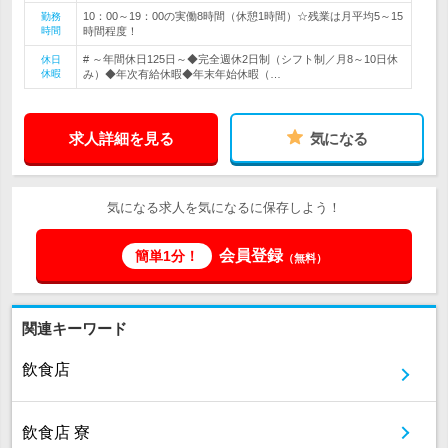
10：00～19：00の実働8時間（休憩1時間）☆残業は月平均5～15
勤務
時間
時間程度！
# ～年間休日125日～◆完全週休2日制（シフト制／月8～10日休
休日
休暇
み）◆年次有給休暇◆年末年始休暇（…
求人詳細を見る
気になる
気になる求人を気になるに保存しよう！
会員登録
簡単1分！
（無料）
関連キーワード
飲食店
飲食店 寮