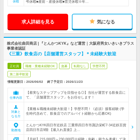
休暇
弔休暇■産前・産後休暇■育児休暇※年…
求人詳細を見る
気になる
株式会社曲田商店 | 『とんかつKYK』など運営｜大阪府男女いきいきプラス
事業者認証
《三重》飲食店の【店舗運営スタッフ】＊未経験大歓迎
正社員
職種・業種未経験OK
急募
転勤なし
学歴不問
第二新卒歓迎
情報更新日：2026/06/02
終了予定日：
2026/11/23
【着実なステップアップを目指せる◎】当社が運営する飲食店に
て、「店舗運営スタッフ」をお任せします！
仕事内容
【業種＆職種未経験大歓迎！】学歴不問！《必須》接客経験 (学
対象と
生時代含めて、飲食店でのアルバイト経験から応募OK)
なる方
とんかつKYK四日市近鉄店 三重県四日市市諏訪栄町7-34近鉄百貨
店四日市店9階 【雇入れ直後】上…
勤務地
【月給】215,000円～230,000円※経験・年齢・能力を考慮して決