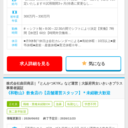
定いたします※試用期間3ヶ月(待遇に変更なし…
給与
300万円～330万円
初年度
年収
# ＜シフト制＞8:00～22:30の間でシフトにより決定【実働】7時
勤務
時間
間【休憩】60分【時間外労働有…
■月9休制└休日は会社カレンダーによる■有給休暇：10日以上■慶
休日
休暇
弔休暇■産前・産後休暇■育児休暇※年…
求人詳細を見る
気になる
株式会社曲田商店 | 『とんかつKYK』など運営｜大阪府男女いきいきプラス
事業者認証
《和歌山》飲食店の【店舗運営スタッフ】＊未経験大歓迎
正社員
職種・業種未経験OK
急募
転勤なし
学歴不問
第二新卒歓迎
情報更新日：2026/06/02
終了予定日：
2026/11/23