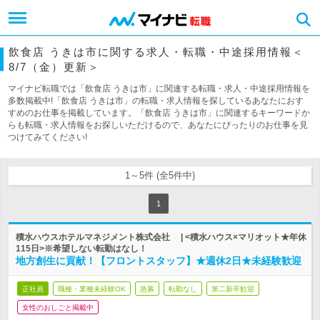
飲食店 うきは市に関する求人・転職・中途採用情報＜
8/7（金）更新＞
マイナビ転職では「飲食店 うきは市」に関連する転職・求人・中途採用情報を
多数掲載中!「飲食店 うきは市」の転職・求人情報を探しているあなたにおす
すめのお仕事を掲載しています。「飲食店 うきは市」に関連するキーワードか
らも転職・求人情報をお探しいただけるので、あなたにぴったりのお仕事を見
つけてみてください!
1～5件 (全5件中)
1
積水ハウスホテルマネジメント株式会社 | <積水ハウス×マリオット★年休
115日>※希望しない転勤はなし！
地方創生に貢献！【フロントスタッフ】★週休2日★未経験歓迎
正社員
職種・業種未経験OK
急募
転勤なし
第二新卒歓迎
女性のおしごと掲載中