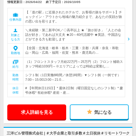
情報更新日：2026/04/22
終了予定日：
2026/10/05
【「道の駅」に近接されたホテルで、お客様の旅をサポート】チ
ェックイン・アウトから地域の魅力紹介まで、あなたの笑顔が旅
仕事内容
の思い出を彩ります。
＼未経験・第二新卒OK／◇高卒以上 ★「旅が好き」「人との会
話が好き」であれば大丈夫 ★20～40代活躍中 ★英語、中国語な
対象と
どができる方も歓迎します
なる方
【全国：北海道・岐阜・栃木・三重・京都・兵庫・奈良・和歌
山・岡山・広島・福岡・佐賀・熊本・鹿児島の…
勤務地
（1）フロントスタッフ月給22万円～25万円（2）フロント補助ス
タッフ時給1030円～※エリアによっては時給は変動し…
給与
シフト制（1日実働8時間／休憩1時間）▼シフト例（一例です）
勤務
時間
7:00～15:0013:00～21:0…
# 【年間休日115日】* 週休2日制（曜日固定なしのシフト制）* 慶
休日
休暇
弔休暇* 有給休暇* 産前・産…
求人詳細を見る
気になる
三洋ビル管理株式会社 | ＃大手企業と取引多数＃土日祝休＃リモートワーク