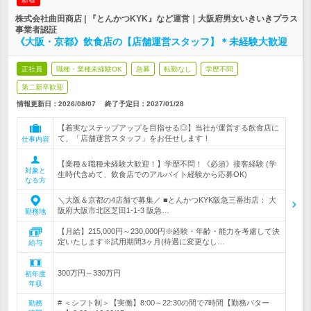
株式会社曲田商店 | 『とんかつKYK』など運営｜大阪府男女いきいきプラス
事業者認証
《大阪・京都》飲食店の【店舗運営スタッフ】＊未経験大歓迎
正社員
職種・業種未経験OK
急募
転勤なし
学歴不問
第二新卒歓迎
情報更新日：2026/08/07
終了予定日：
2027/01/28
【着実なステップアップを目指せる◎】当社が運営する飲食店に
て、「店舗運営スタッフ」をお任せします！
仕事内容
【業種＆職種未経験大歓迎！】学歴不問！《必須》接客経験 (学
対象と
生時代含めて、飲食店でのアルバイト経験から応募OK)
なる方
＼大阪＆京都の4店舗で募集／ ■とんかつKYK阪急三番街店： 大
阪府大阪市北区芝田1-1-3 阪急…
勤務地
【月給】215,000円～230,000円※経験・年齢・能力を考慮して決
定いたします※試用期間3ヶ月(待遇に変更なし…
給与
300万円～330万円
初年度
年収
# ＜シフト制＞【実働】8:00～22:30の間で7時間【勤務パター
勤務