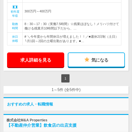
300万円～400万円
初年度
年収
8：30～17：30（実働7.5時間）☆残業ほぼなし！メリハリ付けて
勤務
時間
働ける残業月10時間以下だから、…
# ＼今年度から年間休日が増えました！！／■週休2日制（土日）
休日
休暇
└月1回～2回の土曜出勤があります。■…
求人詳細を見る
気になる
1
1～5件 (全5件中)
おすすめの求人・転職情報
株式会社M&A Properties
【不動産仲介営業】飲食店の出店支援