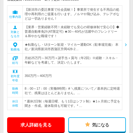
【新潟市の委託事業で社会貢献！】事業所で発生する不用品の処
理や再利用のご提案を行います。ノルマや飛び込み、テレアポな
仕事内容
どは一切ありません！
【業界・営業経験不問！未経験でも安心の研修体制で安心◎】◆
普通自動車免許(AT限定可) ★30～40代が活躍中のフレンドリー
対象と
＆和やかな職場です！
なる方
★転勤なし・UIターン歓迎・マイカー通勤OK（駐車場完備） 本
社／新潟県新潟市西蒲区升岡428-2…
勤務地
月給25万円～30万円＋諸手当＋賞与（年2回）※経験・スキル・
年齢などを考慮して、決定いたします。
給与
350万円～400万円
初年度
年収
8：00～17：00（実働8時間）# ＼残業について／基本的に定時退
勤務
時間
社で、残業はほとんどありません。…
* 週休2日制（毎週日曜、もう1日はシフト制）★1ヶ月前に予定を
休日
休暇
聞き・作成。連休取得も可能です。* …
求人詳細を見る
気になる