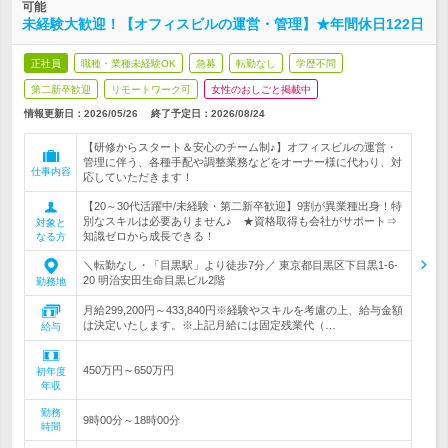
可能
未経験大歓迎！【オフィスビルの運営・管理】★年間休日122日
正社員
職種・業種未経験OK
急募
転勤なし
学歴不問
第二新卒歓迎
リモートワーク可
女性のおしごと掲載中
情報更新日：2026/05/26
終了予定日：
2026/08/24
【研修からスタート＆安心のチーム制♪】オフィスビルの運営・
管理に伴う、各種手配や調整業務などをオーナー様に代わり、対
仕事内容
応していただきます！
【20～30代活躍中/未経験・第二新卒歓迎】9割が異業種出身！特
別なスキルは必要ありません♪ ★資格取得も会社がサポート⇒
対象と
知識ゼロから成長できる！
なる方
＼転勤なし・「目黒駅」より徒歩7分／ 東京都目黒区下目黒1-6-
20 明治安田生命目黒ビル2階
勤務地
月給299,200円～433,840円※経験やスキルを考慮の上、給与金額
は決定いたします。※上記月給には固定残業代（…
給与
450万円～650万円
初年度
年収
勤務
9時00分～18時00分
時間