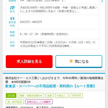
14F 【雇入れ直後】上記の事業所 【…
勤務地
月給532,000円～692,000円※経験・年齢・資格など考慮し優遇い
たします※試用期間3ヶ月あり（待遇の変更なし…
給与
610万円～880万円
初年度
年収
勤務
8：30～17：30 （実働8時間／休憩60分）
時間
年間休日112日■週休二日制（土日のみ）※月初（1日～4日）の
休日
休暇
土日は出勤あり※平日に代休取得必須■有…
求人詳細を見る
気になる
株式会社ケー・エス工業 | ＼おかげさまで、今年40周年／新潟の地域密着企
業 ★WEB面接OK
飲食店・スーパーへの不用品処理・再利用の【ルート営業】
正社員
職種・業種未経験OK
急募
転勤なし
学歴不問
第二新卒歓迎
女性のおしごと掲載中
情報更新日：2026/06/23
終了予定日：
2026/08/24