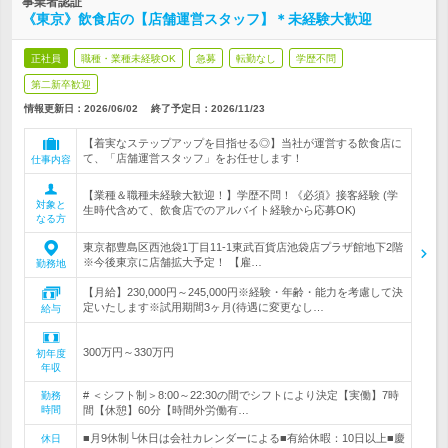
事業者認証
《東京》飲食店の【店舗運営スタッフ】＊未経験大歓迎
正社員
職種・業種未経験OK
急募
転勤なし
学歴不問
第二新卒歓迎
情報更新日：2026/06/02
終了予定日：
2026/11/23
【着実なステップアップを目指せる◎】当社が運営する飲食店に
て、「店舗運営スタッフ」をお任せします！
仕事内容
【業種＆職種未経験大歓迎！】学歴不問！《必須》接客経験 (学
対象と
生時代含めて、飲食店でのアルバイト経験から応募OK)
なる方
東京都豊島区西池袋1丁目11-1東武百貨店池袋店プラザ館地下2階
※今後東京に店舗拡大予定！ 【雇…
勤務地
【月給】230,000円～245,000円※経験・年齢・能力を考慮して決
定いたします※試用期間3ヶ月(待遇に変更なし…
給与
300万円～330万円
初年度
年収
# ＜シフト制＞8:00～22:30の間でシフトにより決定【実働】7時
勤務
時間
間【休憩】60分【時間外労働有…
■月9休制└休日は会社カレンダーによる■有給休暇：10日以上■慶
休日