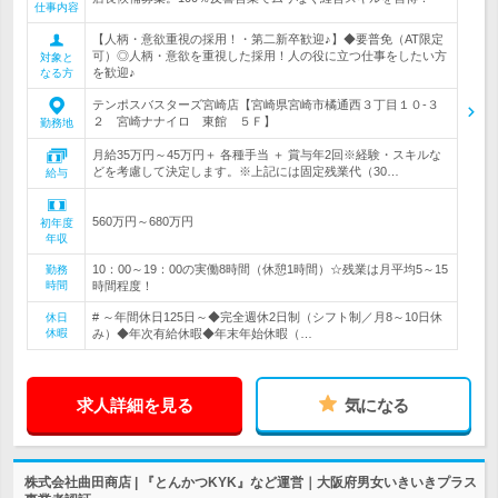
仕事内容
【人柄・意欲重視の採用！・第二新卒歓迎♪】◆要普免（AT限定
可）◎人柄・意欲を重視した採用！人の役に立つ仕事をしたい方
対象と
を歓迎♪
なる方
テンポスバスターズ宮崎店【宮崎県宮崎市橘通西３丁目１０‐３
２ 宮崎ナナイロ 東館 ５Ｆ】
勤務地
月給35万円～45万円＋ 各種手当 ＋ 賞与年2回※経験・スキルな
どを考慮して決定します。※上記には固定残業代（30…
給与
560万円～680万円
初年度
年収
10：00～19：00の実働8時間（休憩1時間）☆残業は月平均5～15
勤務
時間
時間程度！
# ～年間休日125日～◆完全週休2日制（シフト制／月8～10日休
休日
休暇
み）◆年次有給休暇◆年末年始休暇（…
求人詳細を見る
気になる
株式会社曲田商店 | 『とんかつKYK』など運営｜大阪府男女いきいきプラス