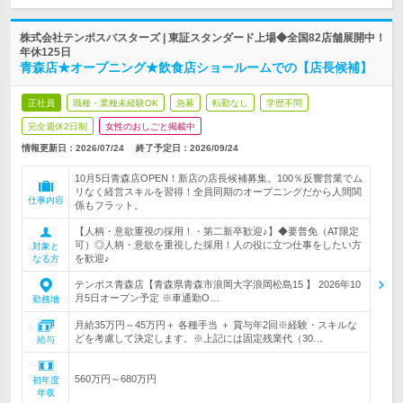
株式会社テンポスバスターズ | 東証スタンダード上場◆全国82店舗展開中！
年休125日
青森店★オープニング★飲食店ショールームでの【店長候補】
正社員
職種・業種未経験OK
急募
転勤なし
学歴不問
完全週休2日制
女性のおしごと掲載中
情報更新日：2026/07/24
終了予定日：
2026/09/24
10月5日青森店OPEN！新店の店長候補募集。100％反響営業でム
リなく経営スキルを習得！全員同期のオープニングだから人間関
仕事内容
係もフラット。
【人柄・意欲重視の採用！・第二新卒歓迎♪】◆要普免（AT限定
可）◎人柄・意欲を重視した採用！人の役に立つ仕事をしたい方
対象と
を歓迎♪
なる方
テンポス青森店【青森県青森市浪岡大字浪岡松島15 】 2026年10
月5日オープン予定 ※車通勤O…
勤務地
月給35万円～45万円＋ 各種手当 ＋ 賞与年2回※経験・スキルな
どを考慮して決定します。※上記には固定残業代（30…
給与
560万円～680万円
初年度
年収