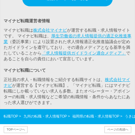
マイナビ転職運営者情報
マイナビ転職は
株式会社マイナビ
が運営する転職・求人情報サイト
です。 マイナビ転職は、
厚生労働省の求人情報提供の適正化推進事
業
（委託事業）により設置された求人情報適正化推進協議会が定め
たガイドラインを遵守しており、その適合メディアとなる基準を満
たしていることから
「求人情報提供ガイドライン適合メディア」
で
あることを自らの責任において宣言しています。
マイナビ転職について
正社員の求人・転職情報をご紹介する転職サイトは、
株式会社マイ
ナビ
が運営する【マイナビ転職】。「マイナビ転職」にはマイナビ
転職にしか載っていない求人も多数。また
オペレーター・アポイン
ター
の転職・求人情報などご希望の転職情報・条件からあなたにあ
った求人選びができます。
転職TOP
九州の転職・求人情報TOP
福岡県の転職・求人情報TOP
うき
TOPページへ
ページの先頭へ