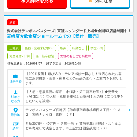
求人詳細を見る
気になる
新着
株式会社テンポスバスターズ | 東証スタンダード上場◆全国83店舗展開中！
宮崎店★飲食店ショールームでの【受付・販売】
正社員
職種・業種未経験OK
急募
転勤なし
学歴不問
完全週休2日制
第二新卒歓迎
女性のおしごと掲載中
情報更新日：2026/08/07
終了予定日：
2026/10/08
【100％反響】飛び込み・テレアポは一切なし！来店されたお客
様に厨房機器・食器・家具などの商品の受付・ご案内をお願いし
仕事内容
ます。
【人柄・意欲重視の採用！未経験・第二新卒歓迎♪】◆要普免
（AT限定可）◎人柄・意欲を重視した採用！人の役に立つ仕事を
対象と
したい方を歓迎♪
なる方
テンポスバスターズ宮崎店【宮崎県宮崎市橘通西３丁目１０‐３
２ 宮崎ナナイロ 東館 ５Ｆ】
勤務地
月給30万円～40万円＋ 各種手当 ＋ 賞与年2回※経験・スキルな
どを考慮して決定します。※上記には固定残業代（30…
給与