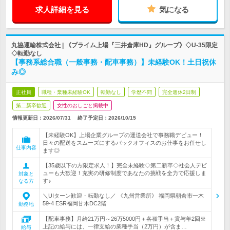
求人詳細を見る
気になる
丸協運輸株式会社 | 《プライム上場『三井倉庫HD』グループ》◇U-35限定
◇転勤なし
【事務系総合職（一般事務・配車事務）】未経験OK！土日祝休
み◎
正社員
職種・業種未経験OK
転勤なし
学歴不問
完全週休2日制
第二新卒歓迎
女性のおしごと掲載中
情報更新日：2026/07/31
終了予定日：
2026/10/15
【未経験OK】上場企業グループの運送会社で事務職デビュー！
日々の配送をスムーズにするバックオフィスのお仕事をお任せし
仕事内容
ます◎
【35歳以下の方限定求人！】完全未経験◇第二新卒◇社会人デビ
ューも大歓迎！充実の研修制度であなたの挑戦を全力で応援しま
対象と
す♪
なる方
＼UIターン歓迎・転勤なし／ 《九州営業所》 福岡県朝倉市一木
59-4 ESR福岡甘木DC2階
勤務地
【配車事務】月給21万円～26万5000円＋各種手当＋賞与年2回※
上記の給与には、一律支給の業種手当（2万円）が含ま…
給与