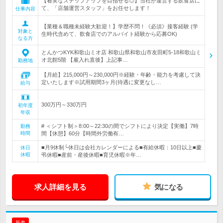
【着実なステップアップを目指せる◎】当社が運営する飲食店に
て、「店舗運営スタッフ」をお任せします！
仕事内容
【業種＆職種未経験大歓迎！】学歴不問！《必須》接客経験 (学
対象と
生時代含めて、飲食店でのアルバイト経験から応募OK)
なる方
とんかつKYK和歌山ミオ店 和歌山県和歌山市友田町5-18和歌山ミ
オ北館5階 【雇入れ直後】上記事…
勤務地
【月給】215,000円～230,000円※経験・年齢・能力を考慮して決
定いたします※試用期間3ヶ月(待遇に変更なし…
給与
300万円～330万円
初年度
年収
# ＜シフト制＞8:00～22:30の間でシフトにより決定【実働】7時
勤務
時間
間【休憩】60分【時間外労働有…
■月9休制└休日は会社カレンダーによる■有給休暇：10日以上■慶
休日
休暇
弔休暇■産前・産後休暇■育児休暇※年…
求人詳細を見る
気になる
新着