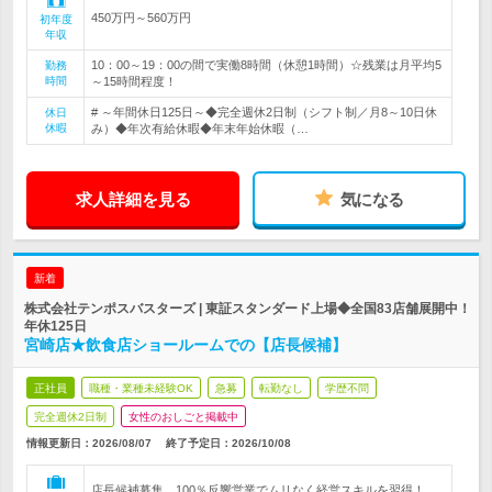
450万円～560万円
初年度
年収
10：00～19：00の間で実働8時間（休憩1時間）☆残業は月平均5
勤務
時間
～15時間程度！
# ～年間休日125日～◆完全週休2日制（シフト制／月8～10日休
休日
休暇
み）◆年次有給休暇◆年末年始休暇（…
求人詳細を見る
気になる
新着
株式会社テンポスバスターズ | 東証スタンダード上場◆全国83店舗展開中！
年休125日
宮崎店★飲食店ショールームでの【店長候補】
正社員
職種・業種未経験OK
急募
転勤なし
学歴不問
完全週休2日制
女性のおしごと掲載中
情報更新日：2026/08/07
終了予定日：
2026/10/08
店長候補募集。100％反響営業でムリなく経営スキルを習得！