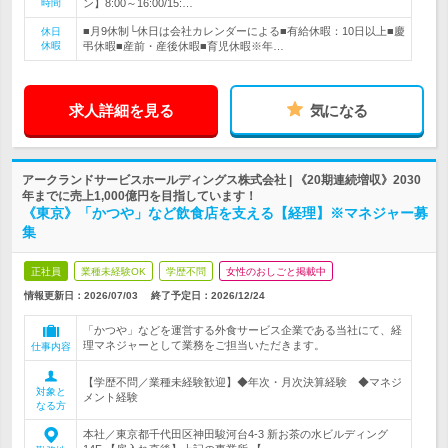
時間
ン】8:00～16:00/15:…
■月9休制└休日は会社カレンダーによる■有給休暇：10日以上■慶
休日
休暇
弔休暇■産前・産後休暇■育児休暇※年…
求人詳細を見る
気になる
アークランドサービスホールディングス株式会社 | 《20期連続増収》2030
年までに売上1,000億円を目指しています！
《東京》「かつや」など飲食店を支える【経理】※マネジャー募
集
正社員
業種未経験OK
学歴不問
女性のおしごと掲載中
情報更新日：2026/07/03
終了予定日：
2026/12/24
「かつや」などを運営する外食サービス企業である当社にて、経
理マネジャーとして業務をご担当いただきます。
仕事内容
【学歴不問／業種未経験歓迎】◆年次・月次決算経験 ◆マネジ
対象と
メント経験
なる方
本社／東京都千代田区神田駿河台4-3 新お茶の水ビルディング