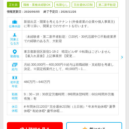
正社員
職種・業種未経験OK
転勤なし
完全週休2日制
第二新卒歓迎
情報更新日：2026/06/05
終了予定日：
2026/11/26
新規出店・開業を考えるテナント(外食産業の企業や個人事業主)
に寄り添い、開業までのサポートを行います。
仕事内容
〈未経験者・第二新卒者歓迎〉◎20代・30代活躍中◎不動産業界
対象と
での経験のある方、大歓迎
なる方
東京都新宿区新宿1-18-2 晴花ビル4F ※転勤はございません
【雇入れ直後】上記事業所 【変更…
勤務地
月給:300,000円～400,000円※給与は前職経験・支給額を考慮し
決定。※固定残業代として、49,000円～1…
給与
480万円～640万円
初年度
年収
9：30～18：30所定労働時間：8時間休憩時間：60分時間外労働
勤務
時間
有無：有
# 年間休日120日* 完全週休2日制（土日祝）* 年末年始休暇* 夏季
休日
休暇
休暇* 有給休暇* 慶弔休暇…