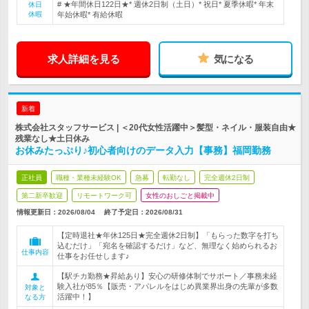
# ★年間休日122日★* 週休2日制（土日）* 祝日* 夏季休暇* 年末
休日
休暇
年始休暇* 有給休暇
求人詳細を見る
気になる
新着
株式会社スタッフサービス | ＜20代女性活躍中＞髪型・ネイル・服装自由★
残業なし★土日休み
お休みたっぷり♪初心者向けのデータ入力【事務】福岡勤務
正社員
職種・業種未経験OK
急募
転勤なし
完全週休2日制
第二新卒歓迎
リモートワーク可
女性のおしごと掲載中
情報更新日：2026/08/04
終了予定日：
2026/08/31
【定時退社★年休125日★完全週休2日制】「もらった数字を打ち
込むだけ」「宛名を確認するだけ」など、無理なく始められるお
仕事内容
仕事をお任せします♪
【駅チカ勤務★昇給あり】安心の研修体制でサポート／事務未経
験入社が85％【販売・アパレルをはじめ異業界出身の先輩が多数
対象と
活躍中！】
なる方