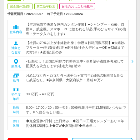
完全週休2日制
第二新卒歓迎
女性のおしごと掲載中
情報更新日：2026/08/07
終了予定日：
2026/08/24
【空調完備で快適な屋内カンタン作業】■シャンプー・石鹸、自
動車、航空機、スマホ・PCに使われる部品(手のひらサイズ)の検
仕事内容
査・データ入力をします♪
【社員の70%以上が未経験出身｜学歴＆転職回数不問】■未経験/
フリーター/主婦(夫)歓迎 ■正社員/社会人デビューOK ■42歳まで
対象と
の方(※) ★面接1回のみ
なる方
<転勤なし！全国23府県で同時募集中> ※希望や適性を考慮して
配属先を決定します(社宅完備) 栃木…
勤務地
月給18.2万円～27.2万円＋諸手当＋賞与年2回※試用期間＆みな
し残業なし。■神奈川県・大阪府以外：月給18万2,…
給与
300万円～490万円
初年度
年収
8:00～17:00／20：00～翌5：00※残業月平均13.5時間と少なめで
勤務
時間
す。# ＼自分らしい働…
◆完全週休2日制（土日休み）◆祝日※工場カレンダーあり※年
休日
休暇
間休日120日以上◆GW◆夏期休暇◆年末年…