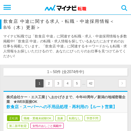
飲食店 中途に関する求人・転職・中途採用情報＜
8/6（木）更新＞
マイナビ転職では「飲食店 中途」に関連する転職・求人・中途採用情報を多数
掲載中!「飲食店 中途」の転職・求人情報を探しているあなたにおすすめのお
仕事を掲載しています。「飲食店 中途」に関連するキーワードからも転職・求
人情報をお探しいただけるので、あなたにぴったりのお仕事を見つけてみてく
ださい!
1～50件 (全2074件中)
…
1
2
3
4
5
42
株式会社ケー・エス工業 | ＼おかげさまで、今年40周年／新潟の地域密着企
業 ★WEB面接OK
飲食店・スーパーへの不用品処理・再利用の【ルート営業】
正社員
職種・業種未経験OK
急募
転勤なし
学歴不問
第二新卒歓迎
女性のおしごと掲載中