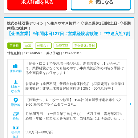
求人詳細を見る
気になる
株式会社双葉デザイン | ＼働きやすさ抜群／ ◇完全週休2日制(土日) ◇長期
休暇は9連休！
【企画営業】#年間休日127日 #営業経験者歓迎！ #中途入社7割
正社員
急募
転勤なし
学歴不問
完全週休2日制
情報更新日：2026/05/29
終了予定日：
2026/11/19
【紹介・口コミで受注増⇒飛び込み、新規営業なし】だからこ
そ、業界経験がなくても始めやすい◆商業施設等の内装を手掛け
仕事内容
る企画営業をお任せします！
営業経験（業界不問）普通自動者運転免許（AT限定可）※営業経
対象と
験者歓迎！建築土木業界経験者歓迎！20代・30代活躍中！
なる方
【転勤ナシ、U・Iターン歓迎】 ▼本社 神奈川県海老名市中央2-
9-50 海老名プライムタワー２F…
勤務地
月給25万円～（一律営業手当を含む）＋各種手当＋賞与年2回※
経験・年齢・能力などを考慮して、当社規定により優遇いたし…
給与
350万円～600万円
初年度
年収