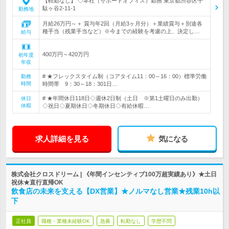
【転勤なし】 ◇本社（サポートオフィス）勤務 東京都渋谷区千
駄ヶ谷2-11-1
勤務地
月給26万円～＋ 賞与年2回（月給3ヶ月分）＋業績賞与＋別途各
種手当（残業手当など）※今までの経験を考慮の上、決定し…
給与
400万円～420万円
初年度
年収
# ★フレックスタイム制（コアタイム11：00～16：00）標準労働
勤務
時間
時間帯 9：30～18：301日…
# ★年間休日118日◇週休2日制（土日 ※第1土曜日のみ出勤）
休日
休暇
◇祝日◇夏期休日◇冬期休日◇有給休暇…
求人詳細を見る
気になる
株式会社クロスドリーム | 《年間インセンティブ100万超実績あり》★土日
祝休★直行直帰OK
飲食店の未来を支える【DX営業】★ノルマなし営業★残業10h以
下
正社員
職種・業種未経験OK
急募
転勤なし
学歴不問