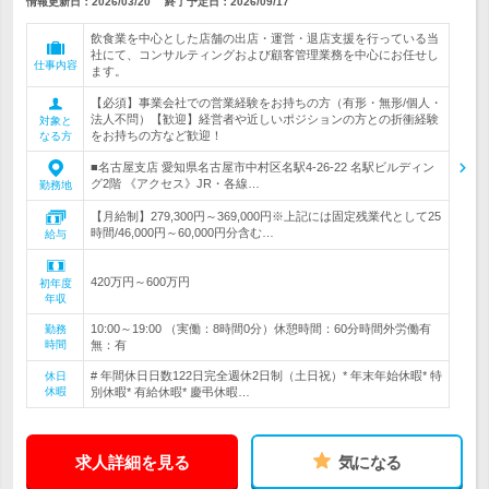
情報更新日：2026/03/20
終了予定日：
2026/09/17
飲食業を中心とした店舗の出店・運営・退店支援を行っている当
社にて、コンサルティングおよび顧客管理業務を中心にお任せし
仕事内容
ます。
【必須】事業会社での営業経験をお持ちの方（有形・無形/個人・
法人不問）【歓迎】経営者や近しいポジションの方との折衝経験
対象と
をお持ちの方など歓迎！
なる方
■名古屋支店 愛知県名古屋市中村区名駅4-26-22 名駅ビルディン
グ2階 《アクセス》JR・各線…
勤務地
【月給制】279,300円～369,000円※上記には固定残業代として25
時間/46,000円～60,000円分含む…
給与
420万円～600万円
初年度
年収
10:00～19:00 （実働：8時間0分）休憩時間：60分時間外労働有
勤務
時間
無：有
# 年間休日日数122日完全週休2日制（土日祝）* 年末年始休暇* 特
休日
休暇
別休暇* 有給休暇* 慶弔休暇…
求人詳細を見る
気になる