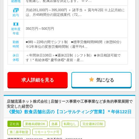
を配慮し、配属店舗を決定します。 ※マ…
勤務地
月給281,000円～395,000円 ＋ 諸手当 ＋ 賞与年2回 ※上記月給に
は、月45時間分の固定残業代（72,…
給与
350万円～500万円
初年度
年収
■9時～22時の間でシフト制 ■標準労働時間8時間（休憩60分）
勤務
時間
※1年単位の変形労働時間制（週平均4…
＜年間休日108日＞■週休2日制（シフト制）★休日相談可能で
休日
休暇
す！* 有給休暇* 慶弔休暇* 産前・産…
求人詳細を見る
気になる
店舗流通ネット株式会社 | 店舗リース事業や工事事業など多角的事業展開で
安定した経営◎
《愛知》飲食店舗出店の【コンサルティング営業】＊年休122日
正社員
業種未経験OK
急募
転勤なし
完全週休2日制
第二新卒歓迎
リモートワーク可