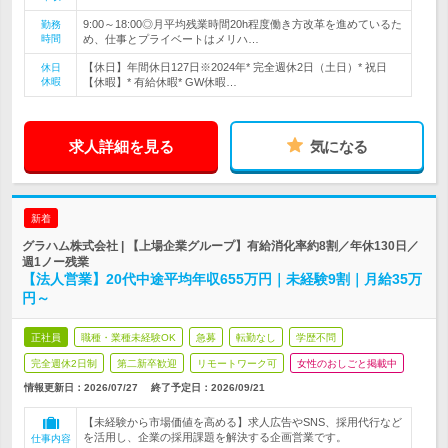
9:00～18:00◎月平均残業時間20h程度働き方改革を進めているた
勤務
時間
め、仕事とプライベートはメリハ…
【休日】年間休日127日※2024年* 完全週休2日（土日）* 祝日
休日
休暇
【休暇】* 有給休暇* GW休暇…
求人詳細を見る
気になる
新着
グラハム株式会社 | 【上場企業グループ】有給消化率約8割／年休130日／
週1ノー残業
【法人営業】20代中途平均年収655万円｜未経験9割｜月給35万
円～
正社員
職種・業種未経験OK
急募
転勤なし
学歴不問
完全週休2日制
第二新卒歓迎
リモートワーク可
女性のおしごと掲載中
情報更新日：2026/07/27
終了予定日：
2026/09/21
【未経験から市場価値を高める】求人広告やSNS、採用代行など
を活用し、企業の採用課題を解決する企画営業です。
仕事内容