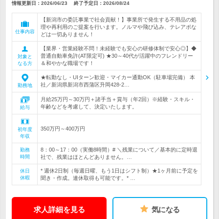
情報更新日：2026/06/23
終了予定日：
2026/08/24
【新潟市の委託事業で社会貢献！】事業所で発生する不用品の処
理や再利用のご提案を行います。ノルマや飛び込み、テレアポな
仕事内容
どは一切ありません！
【業界・営業経験不問！未経験でも安心の研修体制で安心◎】◆
普通自動車免許(AT限定可) ★30～40代が活躍中のフレンドリー
対象と
＆和やかな職場です！
なる方
★転勤なし・UIターン歓迎・マイカー通勤OK（駐車場完備） 本
社／新潟県新潟市西蒲区升岡428-2…
勤務地
月給25万円～30万円＋諸手当＋賞与（年2回）※経験・スキル・
年齢などを考慮して、決定いたします。
給与
350万円～400万円
初年度
年収
8：00～17：00（実働8時間）# ＼残業について／基本的に定時退
勤務
時間
社で、残業はほとんどありません。…
* 週休2日制（毎週日曜、もう1日はシフト制）★1ヶ月前に予定を
休日
休暇
聞き・作成。連休取得も可能です。* …
求人詳細を見る
気になる