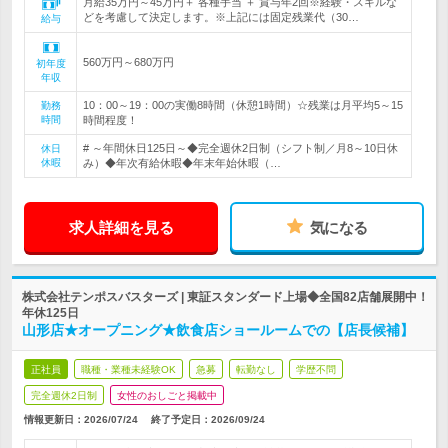
月給35万円～45万円＋ 各種手当 ＋ 賞与年2回※経験・スキルな
どを考慮して決定します。※上記には固定残業代（30…
給与
560万円～680万円
初年度
年収
10：00～19：00の実働8時間（休憩1時間）☆残業は月平均5～15
勤務
時間
時間程度！
# ～年間休日125日～◆完全週休2日制（シフト制／月8～10日休
休日
休暇
み）◆年次有給休暇◆年末年始休暇（…
求人詳細を見る
気になる
株式会社テンポスバスターズ | 東証スタンダード上場◆全国82店舗展開中！
年休125日
山形店★オープニング★飲食店ショールームでの【店長候補】
正社員
職種・業種未経験OK
急募
転勤なし
学歴不問
完全週休2日制
女性のおしごと掲載中
情報更新日：2026/07/24
終了予定日：
2026/09/24