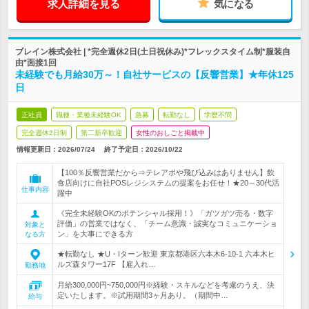
求人詳細を見る
気になる
ブレイン株式会社 | *完全週休2日(土日祝休み)*フレックスタイム制*服装自
由*面接1回
未経験でも月給30万～！自社サービスの【反響営業】★年休125
日
正社員
職種・業種未経験OK
急募
転勤なし
学歴不問
完全週休2日制
第二新卒歓迎
女性のおしごと掲載中
情報更新日：2026/07/24
終了予定日：
2026/10/22
【100％反響営業だから⇒テレアポや飛び込みはありません】飲
食店向けに自社POSレジシステムの提案をお任せ！★20～30代活
仕事内容
躍中
《完全未経験OKのポテンシャル採用！》「ガツガツ売る・数字
評価」の営業ではなく、「チーム意識・誠実なコミュニケーショ
対象と
ン」を大事にできる方
なる方
★転勤なし ★U・Iターン歓迎 東京都港区六本木6-10-1 六本木ヒ
ルズ森タワー17F 【雇入れ…
勤務地
月給300,000円~750,000円※経験・スキルなどを考慮のうえ、決
定いたします。※試用期間3ヶ月あり。（期間中…
給与