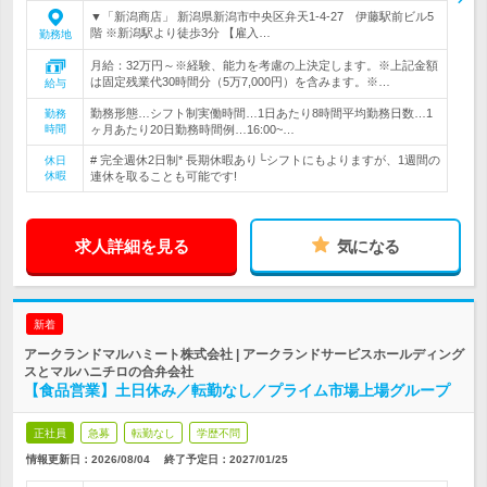
▼「新潟商店」 新潟県新潟市中央区弁天1-4-27 伊藤駅前ビル5
階 ※新潟駅より徒歩3分 【雇入…
勤務地
月給：32万円～※経験、能力を考慮の上決定します。※上記金額
は固定残業代30時間分（5万7,000円）を含みます。※…
給与
勤務形態…シフト制実働時間…1日あたり8時間平均勤務日数…1
勤務
時間
ヶ月あたり20日勤務時間例…16:00~…
# 完全週休2日制* 長期休暇あり└シフトにもよりますが、1週間の
休日
休暇
連休を取ることも可能です!
求人詳細を見る
気になる
新着
アークランドマルハミート株式会社 | アークランドサービスホールディング
スとマルハニチロの合弁会社
【食品営業】土日休み／転勤なし／プライム市場上場グループ
正社員
急募
転勤なし
学歴不問
情報更新日：2026/08/04
終了予定日：
2027/01/25