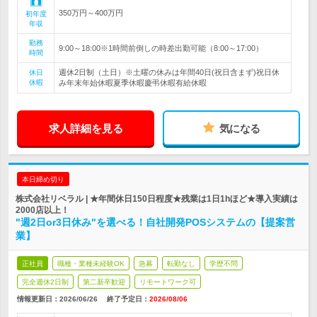
350万円～400万円
初年度
年収
勤務
9:00～18:00※1時間前倒しの時差出勤可能（8:00～17:00）
時間
週休2日制（土日）※土曜の休みは年間40日(祝日含まず)祝日休
休日
休暇
み年末年始休暇夏季休暇慶弔休暇有給休暇
求人詳細を見る
気になる
本日締め切り
株式会社リベラル | ★年間休日150日程度★残業は1日1hほど★導入実績は
2000店以上！
"週2日or3日休み"を選べる！自社開発POSシステムの【提案営
業】
正社員
職種・業種未経験OK
急募
転勤なし
学歴不問
完全週休2日制
第二新卒歓迎
リモートワーク可
情報更新日：2026/06/26
終了予定日：
2026/08/06