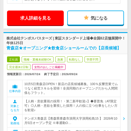
求人詳細を見る
気になる
株式会社テンポスバスターズ | 東証スタンダード上場◆全国82店舗展開中！
年休125日
青森店★オープニング★飲食店ショールームでの【店長候補】
正社員
職種・業種未経験OK
急募
転勤なし
学歴不問
完全週休2日制
女性のおしごと掲載中
情報更新日：2026/07/24
終了予定日：
2026/09/24
10月5日青森店OPEN！新店の店長候補募集。100％反響営業でム
リなく経営スキルを習得！全員同期のオープニングだから人間関
仕事内容
係もフラット。
【人柄・意欲重視の採用！・第二新卒歓迎♪】◆要普免（AT限定
可）◎人柄・意欲を重視した採用！人の役に立つ仕事をしたい方
対象と
を歓迎♪
なる方
テンポス青森店【青森県青森市浪岡大字浪岡松島15 】 2026年10
月5日オープン予定 ※車通勤O…
勤務地