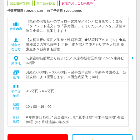
完全週休2日制
第二新卒歓迎
女性のおしごと掲載中
情報更新日：2026/07/30
終了予定日：
2026/09/07
《既存のお客様へのフォロー営業がメイン》飲食店でよく見る
『タブレット注文』や『券売機』。そうしたシステムを、店舗や
仕事内容
運営企業にご提案します！
【人柄重視の採用／学歴・性別不問】◆33歳以下の方（※）◆異
業種出身の方活躍中！ ※長く腰を据えて働きたい方を大歓迎 ※
対象と
素直さ＆誠実さも評価
なる方
＼新宿御苑前駅より徒歩1分／ 東京都新宿区新宿1-15-15 東邦ビ
ル5階
勤務地
月給260,000円～360,000円＋諸手当※経験・年齢を考慮の上、当
社規程により優遇します。※固定残業代（10時…
給与
312万円～432万円
初年度
年収
勤務
10：00～19：00
時間
# 年間休日120日* 完全週休2日制* 夏季休暇* 年末年始休暇* 有給
休日
休暇
休暇（6ヶ月経過後の年次有…