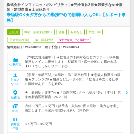
株式会社インフィニットポシビリティ | ★完全週休2日★残業少なめ★服
装・髪型自由★土日休み可
未経験OK★夕方からの勤務中心で朝弱い人もOK♪【サポート事
務】
正社員
職種・業種未経験OK
急募
転勤なし
学歴不問
完全週休2日制
第二新卒歓迎
女性のおしごと掲載中
情報更新日：2026/08/06
終了予定日：
2026/08/24
【20代女性活躍中♪】★飲食店の予約対応などのサポートや事務
業務をメインに担当します！SNS運用・広告企画にも携われる
仕事内容
★OJTでしっかりサポート◎
【学歴・年齢不問／未経験・第二新卒歓迎】★意欲人柄重視の採
用★ブランクOK★知識などは一切不問！「飲食店を支える仕事
対象と
に興味がある」方を歓迎♪
なる方
★「新宿駅」徒歩7分★「西新宿駅」からも徒歩4分♪ 【本社】 東
京都新宿区西新宿1-26-2 新…
勤務地
月給21万円～30万円＋諸手当＋賞与年2回※経験・能力を考慮し
決定します。※試用期間3ヶ月あり（同条件）
給与
300万円～450万円
初年度
年収