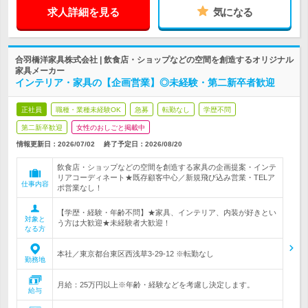
求人詳細を見る
気になる
合羽橋洋家具株式会社 | 飲食店・ショップなどの空間を創造するオリジナル
家具メーカー
インテリア・家具の【企画営業】◎未経験・第二新卒者歓迎
正社員
職種・業種未経験OK
急募
転勤なし
学歴不問
第二新卒歓迎
女性のおしごと掲載中
情報更新日：2026/07/02
終了予定日：
2026/08/20
飲食店・ショップなどの空間を創造する家具の企画提案・インテ
リアコーディネート★既存顧客中心／新規飛び込み営業・TELア
仕事内容
ポ営業なし！
【学歴・経験・年齢不問】★家具、インテリア、内装が好きとい
対象と
う方は大歓迎★未経験者大歓迎！
なる方
本社／東京都台東区西浅草3-29-12 ※転勤なし
勤務地
月給：25万円以上※年齢・経験などを考慮し決定します。
給与