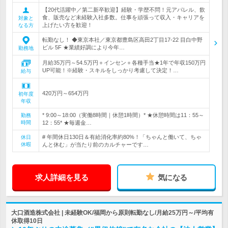
【20代活躍中／第二新卒歓迎】経験・学歴不問！元アパレル、飲
食、販売など未経験入社多数。仕事を頑張って収入・キャリアを
対象と
上げたい方を歓迎！
なる方
転勤なし！ ◆東京本社／東京都豊島区高田2丁目17‐22 目白中野
ビル 5F ★業績好調により今年…
勤務地
月給35万円～54.5万円＋インセン＋各種手当★1年で年収150万円
UP可能！※経験・スキルをしっかり考慮して決定！…
給与
420万円～654万円
初年度
年収
* 9:00～18:00（実働8時間｜休憩1時間）* ★休憩時間は11：55～
勤務
時間
12：55* ★毎週金…
# 年間休日130日＆有給消化率約80%！「ちゃんと働いて、ちゃ
休日
休暇
んと休む」が当たり前のカルチャーです…
求人詳細を見る
気になる
大口酒造株式会社 | 未経験OK/福岡から原則転勤なし/月給25万円～/平均有
休取得10日