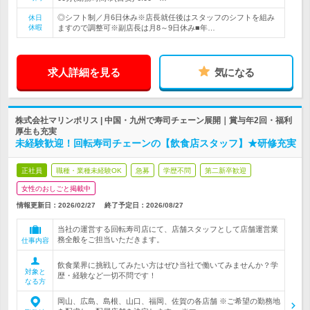
◎シフト制／月6日休み※店長就任後はスタッフのシフトを組み
休日
休暇
ますので調整可※副店長は月8～9日休み■年…
求人詳細を見る
気になる
株式会社マリンポリス | 中国・九州で寿司チェーン展開｜賞与年2回・福利
厚生も充実
未経験歓迎！回転寿司チェーンの【飲食店スタッフ】★研修充実
正社員
職種・業種未経験OK
急募
学歴不問
第二新卒歓迎
女性のおしごと掲載中
情報更新日：2026/02/27
終了予定日：
2026/08/27
当社の運営する回転寿司店にて、店舗スタッフとして店舗運営業
務全般をご担当いただきます。
仕事内容
飲食業界に挑戦してみたい方はぜひ当社で働いてみませんか？学
対象と
歴・経験など一切不問です！
なる方
岡山、広島、島根、山口、福岡、佐賀の各店舗 ※ご希望の勤務地