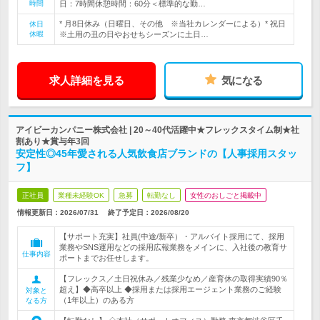
時間
日：7時間休憩時間：60分＜標準的な勤…
* 月8日休み（日曜日、その他 ※当社カレンダーによる）* 祝日
休日
休暇
※土用の丑の日やおせちシーズンに土日…
求人詳細を見る
気になる
アイビーカンパニー株式会社 | 20～40代活躍中★フレックスタイム制★社
割あり★賞与年3回
安定性◎45年愛される人気飲食店ブランドの【人事採用スタッ
フ】
正社員
業種未経験OK
急募
転勤なし
女性のおしごと掲載中
情報更新日：2026/07/31
終了予定日：
2026/08/20
【サポート充実】社員(中途/新卒）・アルバイト採用にて、採用
業務やSNS運用などの採用広報業務をメインに、入社後の教育サ
仕事内容
ポートまでお任せします。
【フレックス／土日祝休み／残業少なめ／産育休の取得実績90％
超え】◆高卒以上 ◆採用または採用エージェント業務のご経験
対象と
（1年以上）のある方
なる方