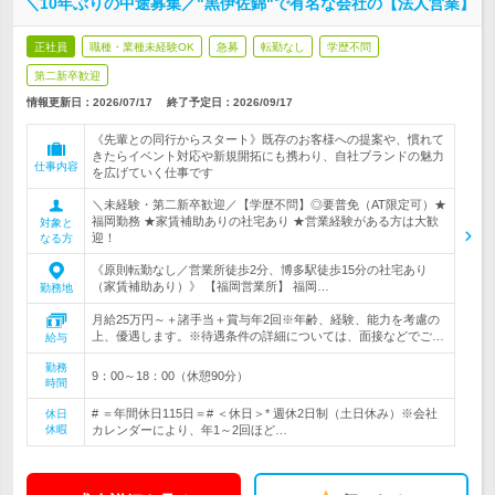
＼10年ぶりの中途募集／"黒伊佐錦"で有名な会社の【法人営業】
正社員
職種・業種未経験OK
急募
転勤なし
学歴不問
第二新卒歓迎
情報更新日：2026/07/17
終了予定日：
2026/09/17
《先輩との同行からスタート》既存のお客様への提案や、慣れて
きたらイベント対応や新規開拓にも携わり、自社ブランドの魅力
仕事内容
を広げていく仕事です
＼未経験・第二新卒歓迎／【学歴不問】◎要普免（AT限定可）★
福岡勤務 ★家賃補助ありの社宅あり ★営業経験がある方は大歓
対象と
迎！
なる方
《原則転勤なし／営業所徒歩2分、博多駅徒歩15分の社宅あり
（家賃補助あり）》 【福岡営業所】 福岡…
勤務地
月給25万円～＋諸手当＋賞与年2回※年齢、経験、能力を考慮の
上、優遇します。※待遇条件の詳細については、面接などでご…
給与
勤務
9：00～18：00（休憩90分）
時間
# ＝年間休日115日＝# ＜休日＞* 週休2日制（土日休み）※会社
休日
休暇
カレンダーにより、年1～2回ほど…