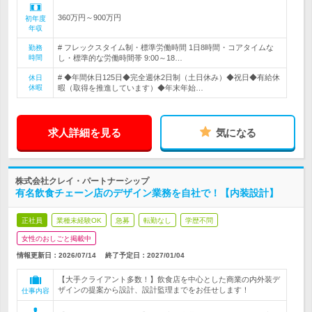
360万円～900万円
初年度
年収
# フレックスタイム制・標準労働時間 1日8時間・コアタイムな
勤務
時間
し・標準的な労働時間帯 9:00～18…
# ◆年間休日125日◆完全週休2日制（土日休み）◆祝日◆有給休
休日
休暇
暇（取得を推進しています）◆年末年始…
求人詳細を見る
気になる
株式会社クレイ・パートナーシップ
有名飲食チェーン店のデザイン業務を自社で！【内装設計】
正社員
業種未経験OK
急募
転勤なし
学歴不問
女性のおしごと掲載中
情報更新日：2026/07/14
終了予定日：
2027/01/04
【大手クライアント多数！】飲食店を中心とした商業の内外装デ
ザインの提案から設計、設計監理までをお任せします！
仕事内容