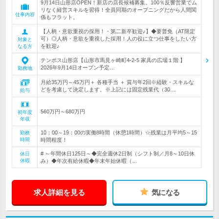
9月14日山形店OPEN！新店の店長候補募集。100％反響営業でム
リなく経営スキルを習得！全員同期のオープニングだから人間関
仕事内容
係もフラット。
【人柄・意欲重視の採用！・第二新卒歓迎♪】◆要普免（AT限定
可）◎人柄・意欲を重視した採用！人の役に立つ仕事をしたい方
対象と
を歓迎♪
なる方
テンポス山形店【山形市馬見ヶ崎町4-2-5 家具の広場１階 】
2026年9月14日オープン予定…
勤務地
月給35万円～45万円＋ 各種手当 ＋ 賞与年2回※経験・スキルな
どを考慮して決定します。※上記には固定残業代（30…
給与
560万円～680万円
初年度
年収
10：00～19：00の実働8時間（休憩1時間）☆残業は月平均5～15
勤務
時間
時間程度！
# ～年間休日125日～◆完全週休2日制（シフト制／月8～10日休
休日
休暇
み）◆年次有給休暇◆年末年始休暇（…
求人詳細を見る
気になる