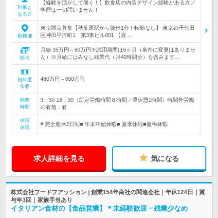
【経験を活かして働く！】飲食店の内装デザイン経験がある方／
対象と
学歴は一切問いません！
なる方
東京限定募集【秋葉原駅から徒歩1分！転勤なし】 東京都千代田
区神田平河町1 第3東ビル801 【雇…
勤務地
月給 35万円～60万円※試用期間は6ヶ月（条件に変更はありませ
ん）※月給にはみなし残業代（月40時間分）を含みます…
給与
480万円～600万円
初年度
年収
9：30-18：30（所定労働時間８時間／昼休憩1時間）時間外労働
勤務
時間
の有無：有
休日
# 完全週休2日制■ 年末年始休暇■ 夏季休暇■慶弔休暇
休暇
求人詳細を見る
気になる
株式会社フードフアッション | 創業154年商社の関連会社｜年休124日｜賞
与年3回｜家族手当あり
イタリアン食材の【食品営業】＊未経験歓迎・残業少なめ