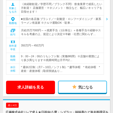
《未経験歓迎／学歴不問／ブランク不問》 飲食業界で成長したい
方歓迎！ 店舗運営・マネジメント・独立など、幅広いキャリアを
対象と
目指せます！
なる方
■全国の各店舗 ブランド／一刻魁堂・ロンフーダイニング・家系
ラーメン有楽家 ※クルマ通勤OK・駐車…
勤務地
月給25万7000円～＋残業手当（1分単位）＋各種手当※経験やス
キルを考慮の上、規定により決定※年齢・社歴に関わらず…
給与
350万円～450万円
初年度
年収
9：00～24：00のうちシフト制（実働8時間）※店舗や業態によ
勤務
時間
り多少異なります※残業時間は月平均2…
* 週休2日制（月7～10日／シフト制）* 慶弔休暇 * 有給休暇 *
休日
休暇
産前・産後休暇（取得実績あり…
求人詳細を見る
気になる
残り4日
広越株式会社 | レア求人★日祝休/八雲・シズラー・味味亭など有名料理店を