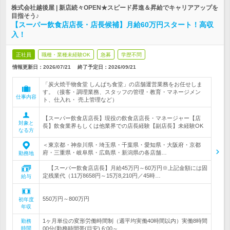
株式会社越後屋 | 新店続々OPEN★スピード昇進＆昇給でキャリアアップを
目指そう♪
【スーパー飲食店店長・店長候補】月給60万円スタート！高収
入！
正社員
職種・業種未経験OK
急募
学歴不問
情報更新日：2026/07/21
終了予定日：
2026/09/21
「炭火焼干物食堂 しんぱち食堂」の店舗運営業務をお任せしま
す。（接客・調理業務、スタッフの管理・教育・マネージメン
仕事内容
ト、仕入れ・ 売上管理など）
【スーパー飲食店店長】現役の飲食店店長・マネージャー【店
対象と
長】飲食業界もしくは他業界での店長経験【副店長】未経験OK
なる方
＜東京都・神奈川県・埼玉県・千葉県・愛知県・大阪府・京都
府・三重県・岐阜県・広島県・新潟県の各店舗…
勤務地
【スーパー飲食店店長】月給45万円～60万円※上記金額には固
定残業代（11万8658円～15万8,210円／45時…
給与
550万円～800万円
初年度
年収
1ヶ月単位の変形労働時間制（週平均実働40時間以内）実働8時間
勤務
時間
00分(勤務時間帯(目安) 6:00～…