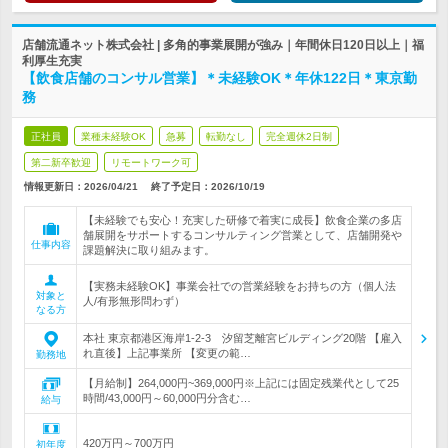
店舗流通ネット株式会社 | 多角的事業展開が強み｜年間休日120日以上｜福
利厚生充実
【飲食店舗のコンサル営業】＊未経験OK＊年休122日＊東京勤
務
正社員
業種未経験OK
急募
転勤なし
完全週休2日制
第二新卒歓迎
リモートワーク可
情報更新日：2026/04/21
終了予定日：
2026/10/19
【未経験でも安心！充実した研修で着実に成長】飲食企業の多店
舗展開をサポートするコンサルティング営業として、店舗開発や
仕事内容
課題解決に取り組みます。
【実務未経験OK】事業会社での営業経験をお持ちの方（個人法
対象と
人/有形無形問わず）
なる方
本社 東京都港区海岸1-2-3 汐留芝離宮ビルディング20階 【雇入
れ直後】上記事業所 【変更の範…
勤務地
【月給制】264,000円~369,000円※上記には固定残業代として25
時間/43,000円～60,000円分含む…
給与
420万円～700万円
初年度