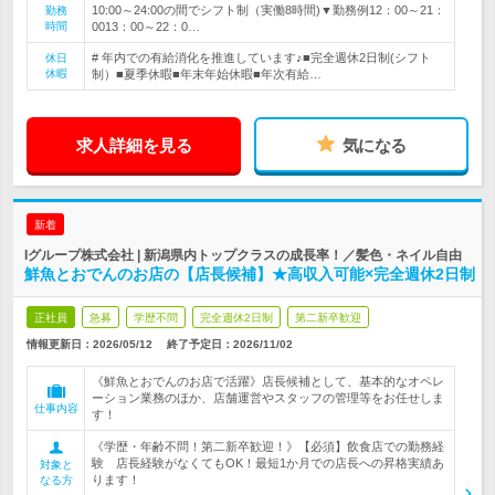
10:00～24:00の間でシフト制（実働8時間)▼勤務例12：00～21：
勤務
時間
0013：00～22：0…
# 年内での有給消化を推進しています♪■完全週休2日制(シフト
休日
休暇
制）■夏季休暇■年末年始休暇■年次有給…
求人詳細を見る
気になる
新着
Iグループ株式会社 | 新潟県内トップクラスの成長率！／髪色・ネイル自由
鮮魚とおでんのお店の【店長候補】★高収入可能×完全週休2日制
正社員
急募
学歴不問
完全週休2日制
第二新卒歓迎
情報更新日：2026/05/12
終了予定日：
2026/11/02
《鮮魚とおでんのお店で活躍》店長候補として、基本的なオペレ
ーション業務のほか、店舗運営やスタッフの管理等をお任せしま
仕事内容
す！
《学歴・年齢不問！第二新卒歓迎！》【必須】飲食店での勤務経
験 店長経験がなくてもOK！最短1か月での店長への昇格実績あ
対象と
ります！
なる方