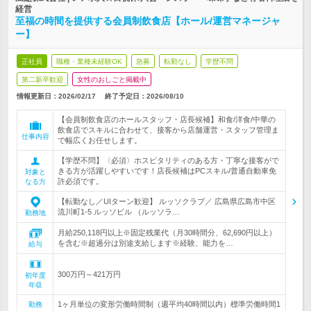
経営
至福の時間を提供する会員制飲食店【ホール/運営マネージャ
ー】
正社員
職種・業種未経験OK
急募
転勤なし
学歴不問
第二新卒歓迎
女性のおしごと掲載中
情報更新日：2026/02/17
終了予定日：
2026/08/10
【会員制飲食店のホールスタッフ・店長候補】和食/洋食/中華の
飲食店でスキルに合わせて、接客から店舗運営・スタッフ管理ま
仕事内容
で幅広くお任せします。
【学歴不問】〈必須〉ホスピタリティのある方・丁寧な接客がで
きる方が活躍しやすいです！店長候補はPCスキル/普通自動車免
対象と
許必須です。
なる方
【転勤なし／UIターン歓迎】 ルッソクラブ／ 広島県広島市中区
流川町1-5 ルッソビル （ルッソラ…
勤務地
月給250,118円以上※固定残業代（月30時間分、62,690円以上）
を含む※超過分は別途支給します※経験、能力を…
給与
300万円～421万円
初年度
年収
1ヶ月単位の変形労働時間制（週平均40時間以内）標準労働時間1
勤務