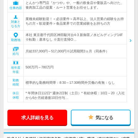
とんかつ専門店『かつや』や、一般の飲食店や量販店へ向けた、
食肉加工品の提案・ルート営業をお任せします。
仕事内容
業種未経験歓迎！＜必須要件＞高卒以上、法人営業の経験をお持
対象と
ちの方＜歓迎要件＞食品業界での営業経験をお持ちの方
なる方
本社 東京都千代田区神田駿河台4‐3 新御茶ノ水ビルディング14F
※転勤：基本なし ※直行直帰O…
勤務地
月給337,000円～517,000円※試用期間3ヵ月（同条件）
給与
500万円～780万円
初年度
年収
勤務
標準的な勤務時間帯：8:30～17:30時間外労働の有無：なし
時間
* 年間休日112日* 週休2日制（土日）* 有給休暇：10日～20（入社
休日
休暇
から6か月経過後10日付与…
求人詳細を見る
気になる