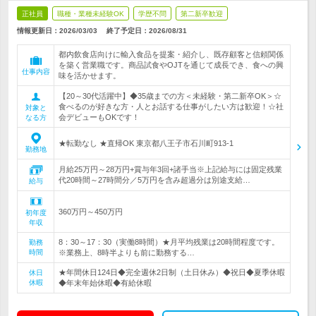
正社員
職種・業種未経験OK
学歴不問
第二新卒歓迎
情報更新日：2026/03/03
終了予定日：
2026/08/31
都内飲食店向けに輸入食品を提案・紹介し、既存顧客と信頼関係
を築く営業職です。商品試食やOJTを通じて成長でき、食への興
仕事内容
味を活かせます。
【20～30代活躍中】◆35歳までの方＜未経験・第二新卒OK＞☆
食べるのが好きな方・人とお話する仕事がしたい方は歓迎！☆社
対象と
会デビューもOKです！
なる方
★転勤なし ★直帰OK 東京都八王子市石川町913-1
勤務地
月給25万円～28万円+賞与年3回+諸手当※上記給与には固定残業
代20時間～27時間分／5万円を含み超過分は別途支給…
給与
360万円～450万円
初年度
年収
8：30～17：30（実働8時間）★月平均残業は20時間程度です。
勤務
時間
※業務上、8時半よりも前に勤務する…
★年間休日124日◆完全週休2日制（土日休み）◆祝日◆夏季休暇
休日
休暇
◆年末年始休暇◆有給休暇