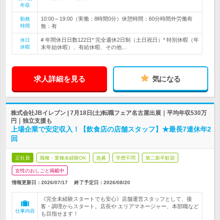
年収
10:00～19:00（実働：8時間0分）休憩時間：60分時間外労働有
勤務
時間
無：有
# 年間休日日数122日* 完全週休2日制（土日祝日）* 特別休暇（年
休日
休暇
末年始休暇）、有給休暇、その他…
求人詳細を見る
気になる
株式会社JBイレブン | 7月18日(土)転職フェア名古屋出展｜平均年収530万
円｜独立支援も
上場企業で安定収入！【飲食店の店舗スタッフ】★最長7連休年2
回
正社員
職種・業種未経験OK
急募
学歴不問
第二新卒歓迎
女性のおしごと掲載中
情報更新日：2026/07/17
終了予定日：
2026/08/20
《完全未経験スタートでも安心》店舗運営スタッフとして、接
客・調理からスタート。店長や エリアマネージャー、本部職など
仕事内容
も目指せます！