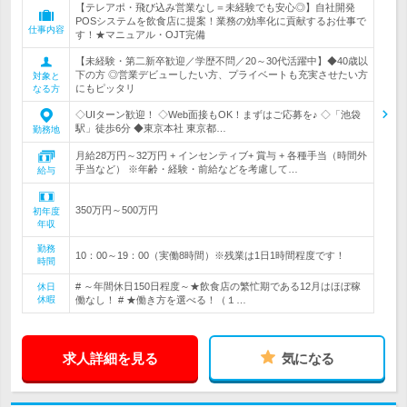
【テレアポ・飛び込み営業なし＝未経験でも安心◎】自社開発
POSシステムを飲食店に提案！業務の効率化に貢献するお仕事で
仕事内容
す！★マニュアル・OJT完備
【未経験・第二新卒歓迎／学歴不問／20～30代活躍中】◆40歳以
下の方 ◎営業デビューしたい方、プライベートも充実させたい方
対象と
にもピッタリ
なる方
◇UIターン歓迎！ ◇Web面接もOK！まずはご応募を♪ ◇「池袋
駅」徒歩6分 ◆東京本社 東京都…
勤務地
月給28万円～32万円 + インセンティブ+ 賞与 + 各種手当（時間外
手当など） ※年齢・経験・前給などを考慮して…
給与
350万円～500万円
初年度
年収
勤務
10：00～19：00（実働8時間）※残業は1日1時間程度です！
時間
# ～年間休日150日程度～★飲食店の繁忙期である12月はほぼ稼
休日
休暇
働なし！ # ★働き方を選べる！（１…
求人詳細を見る
気になる