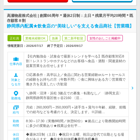
高瀬物産株式会社 | 創業66周年＊週休2日制：土日＊残業月平均20時間＊既
存顧客８割
静岡県内配属★飲食店の“美味しい”を支える食品商社【営業職】
正社員
業種未経験OK
急募
第二新卒歓迎
女性のおしごと掲載中
情報更新日：2026/07/17
終了予定日：
2026/09/17
【社内勉強会・試食会で最新トレンドを学べる】既存顧客対応8
割！レストランやホテルなどのお客様へ食品・酒類・関連資材の
仕事内容
提案営業をお任せします！
◎応募条件：高卒以上／食品に関わる営業経験orルートセールス
の経験をお持ちの方（年数不問）◇食に興味がある方◇営業職で
対象と
働き方を見直したい方歓迎
なる方
＼静岡・沼津・浜松 3拠点での募集・転勤なし／ 〈静岡支店〉
静岡県静岡市葵区牧ヶ谷2160 〈沼…
勤務地
月給：260,000円～350,000円＋諸手当＋賞与※年齢、経験、前職
での給与などを考慮のうえ、決定します。※詳細…
給与
8:30～17:30（実働8時間／休憩60分）★拠点により勤務開始時間
勤務
時間
に多少の変動あり★残業は全社平…
◆週休2日制（土日）◆祝日※土曜、祝日は交代で出勤となる場
休日
休暇
合があります。◆年末年始休暇◆慶弔休暇◆有…