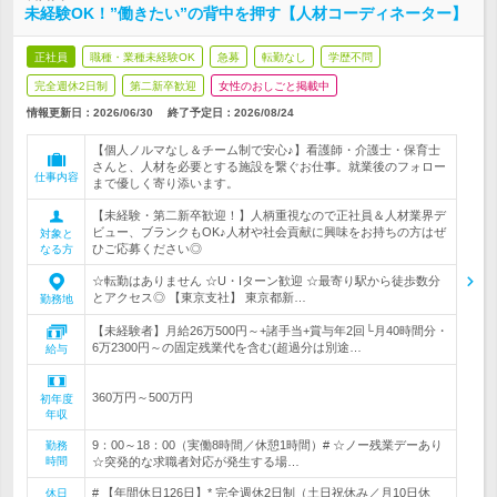
未経験OK！”働きたい”の背中を押す【人材コーディネーター】
正社員
職種・業種未経験OK
急募
転勤なし
学歴不問
完全週休2日制
第二新卒歓迎
女性のおしごと掲載中
情報更新日：2026/06/30
終了予定日：
2026/08/24
【個人ノルマなし＆チーム制で安心♪】看護師・介護士・保育士
さんと、人材を必要とする施設を繋ぐお仕事。就業後のフォロー
仕事内容
まで優しく寄り添います。
【未経験・第二新卒歓迎！】人柄重視なので正社員＆人材業界デ
ビュー、ブランクもOK♪人材や社会貢献に興味をお持ちの方はぜ
対象と
ひご応募ください◎
なる方
☆転勤はありません ☆U・Iターン歓迎 ☆最寄り駅から徒歩数分
とアクセス◎ 【東京支社】 東京都新…
勤務地
【未経験者】月給26万500円～+諸手当+賞与年2回└月40時間分・
6万2300円～の固定残業代を含む(超過分は別途…
給与
360万円～500万円
初年度
年収
9：00～18：00（実働8時間／休憩1時間）# ☆ノー残業デーあり
勤務
時間
☆突発的な求職者対応が発生する場…
# 【年間休日126日】* 完全週休2日制（土日祝休み／月10日休
休日