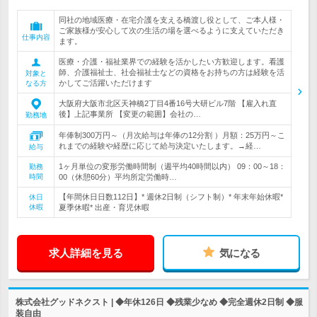
同社の地域医療・在宅介護を支える橋渡し役として、ご本人様・
ご家族様が安心して次の生活の場を選べるように支えていただき
仕事内容
ます。
医療・介護・福祉業界での経験を活かしたい方歓迎します。看護
師、介護福祉士、社会福祉士などの資格をお持ちの方は経験を活
対象と
かしてご活躍いただけます
なる方
大阪府大阪市北区天神橋2丁目4番16号大研ビル7階 【雇入れ直
後】上記事業所 【変更の範囲】会社の…
勤務地
年俸制300万円～（月次給与は年俸の12分割 ）月額：25万円～こ
れまでの経験や経歴に応じて給与決定いたします。→経…
給与
1ヶ月単位の変形労働時間制（週平均40時間以内） 09：00～18：
勤務
時間
00（休憩60分）平均所定労働時…
【年間休日日数112日】* 週休2日制（シフト制）* 年末年始休暇*
休日
休暇
夏季休暇* 出産・育児休暇
求人詳細を見る
気になる
株式会社グッドネクスト | ◆年休126日 ◆残業少なめ ◆完全週休2日制 ◆服
装自由