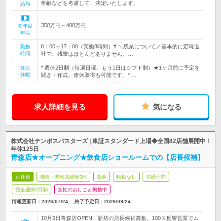
年齢などを考慮して、決定いたします。
給与
350万円～400万円
初年度
年収
8：00～17：00（実働8時間）# ＼残業について／基本的に定時退
勤務
時間
社で、残業はほとんどありません。…
* 週休2日制（毎週日曜、もう1日はシフト制）★1ヶ月前に予定を
休日
休暇
聞き・作成。連休取得も可能です。* …
求人詳細を見る
気になる
株式会社テンポスバスターズ | 東証スタンダード上場◆全国82店舗展開中！
年休125日
青森店★オープニング★飲食店ショールームでの【店長候補】
正社員
職種・業種未経験OK
急募
転勤なし
学歴不問
完全週休2日制
女性のおしごと掲載中
情報更新日：2026/07/24
終了予定日：
2026/09/24
10月5日青森店OPEN！新店の店長候補募集。100％反響営業でム