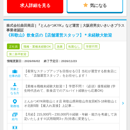
求人詳細を見る
気になる
株式会社曲田商店 | 『とんかつKYK』など運営｜大阪府男女いきいきプラス
事業者認証
《和歌山》飲食店の【店舗運営スタッフ】＊未経験大歓迎
正社員
職種・業種未経験OK
急募
転勤なし
学歴不問
第二新卒歓迎
情報更新日：2026/06/02
終了予定日：
2026/11/23
【着実なステップアップを目指せる◎】当社が運営する飲食店に
て、「店舗運営スタッフ」をお任せします！
仕事内容
【業種＆職種未経験大歓迎！】学歴不問！《必須》接客経験 (学
対象と
生時代含めて、飲食店でのアルバイト経験から応募OK)
なる方
とんかつKYK和歌山ミオ店 和歌山県和歌山市友田町5-18和歌山ミ
オ北館5階 【雇入れ直後】上記事…
勤務地
【月給】215,000円～230,000円※経験・年齢・能力を考慮して決
定いたします※試用期間3ヶ月(待遇に変更なし…
給与