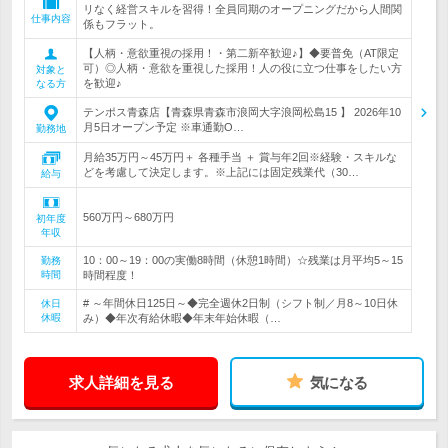
リなく経営スキルを習得！全員同期のオープニングだから人間関
仕事内容
係もフラット。
【人柄・意欲重視の採用！・第二新卒歓迎♪】◆要普免（AT限定
可）◎人柄・意欲を重視した採用！人の役に立つ仕事をしたい方
対象と
を歓迎♪
なる方
テンポス青森店【青森県青森市浪岡大字浪岡松島15 】 2026年10
月5日オープン予定 ※車通勤O…
勤務地
月給35万円～45万円＋ 各種手当 ＋ 賞与年2回※経験・スキルな
どを考慮して決定します。※上記には固定残業代（30…
給与
560万円～680万円
初年度
年収
10：00～19：00の実働8時間（休憩1時間）☆残業は月平均5～15
勤務
時間
時間程度！
# ～年間休日125日～◆完全週休2日制（シフト制／月8～10日休
休日
休暇
み）◆年次有給休暇◆年末年始休暇（…
求人詳細を見る
気になる