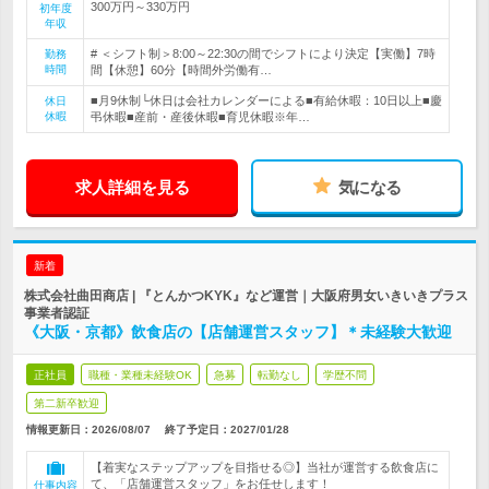
300万円～330万円
初年度
年収
# ＜シフト制＞8:00～22:30の間でシフトにより決定【実働】7時
勤務
時間
間【休憩】60分【時間外労働有…
■月9休制└休日は会社カレンダーによる■有給休暇：10日以上■慶
休日
休暇
弔休暇■産前・産後休暇■育児休暇※年…
求人詳細を見る
気になる
新着
株式会社曲田商店 | 『とんかつKYK』など運営｜大阪府男女いきいきプラス
事業者認証
《大阪・京都》飲食店の【店舗運営スタッフ】＊未経験大歓迎
正社員
職種・業種未経験OK
急募
転勤なし
学歴不問
第二新卒歓迎
情報更新日：2026/08/07
終了予定日：
2027/01/28
【着実なステップアップを目指せる◎】当社が運営する飲食店に
て、「店舗運営スタッフ」をお任せします！
仕事内容