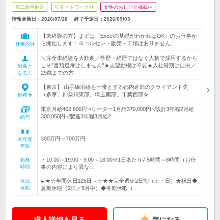
第二新卒歓迎
リモートワーク可
女性のおしごと掲載中
情報更新日：2026/07/28
終了予定日：
2026/09/03
【未経験の方】まずは「Excelの基礎がわかればOK」のお仕事か
ら開始します！※コルセン・販売・工場はありません。
仕事内容
＼完全未経験を大歓迎／学歴・経歴ではなく人柄で採用するから
こそ”書類選考はしません”★志望動機は不要★入社時期は自由／
対象と
29歳までの方
なる方
【東京】 山手線沿線を一帯とする都内近郊のクライアント先
（多摩、神奈川東部、埼玉南部、千葉西部を…
勤務地
東京月給462,600円~/リーダー1月給370,000円~/設計3年程2月給
300,850円~/製造3年程3月給2…
給与
300万円～700万円
初年度
年収
・10:00～19:00・9:00～18:00※1日あたり7.5時間～8時間（お仕
勤務
時間
事の内容により異な…
# ★☆年間休日125日～☆★★完全週休2日制（土・日）★祝日◆
休日
休暇
夏期休暇（2日／8月中）◆冬期休暇（…
求人詳細を見る
気になる