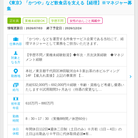
《東京》「かつや」など飲食店を支える【経理】※マネジャー募
集
正社員
業種未経験OK
学歴不問
女性のおしごと掲載中
情報更新日：2026/07/03
終了予定日：
2026/12/24
「かつや」などを運営する外食サービス企業である当社にて、経
理マネジャーとして業務をご担当いただきます。
仕事内容
【学歴不問／業種未経験歓迎】◆年次・月次決算経験 ◆マネジ
対象と
メント経験
なる方
本社／東京都千代田区神田駿河台4-3 新お茶の水ビルディング
14F 【雇入れ直後】上記の事業所 【…
勤務地
月給532,000円～692,000円※経験・年齢・資格など考慮し優遇い
たします※試用期間3ヶ月あり（待遇の変更なし…
給与
610万円～880万円
初年度
年収
勤務
8：30～17：30 （実働8時間／休憩60分）
時間
年間休日112日■週休二日制（土日のみ）※月初（1日～4日）の
休日
休暇
土日は出勤あり※平日に代休取得必須■有…