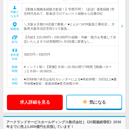
【業種＆職種未経験大歓迎！】学歴不問！《必須》接客経験 (学
対象と
生時代含めて、飲食店でのアルバイト経験から応募OK)
なる方
＼大阪＆京都の4店舗で募集／ ■とんかつKYK阪急三番街店： 大
阪府大阪市北区芝田1-1-3 阪急…
勤務地
【月給】215,000円～230,000円※経験・年齢・能力を考慮して決
定いたします※試用期間3ヶ月(待遇に変更なし…
給与
300万円～330万円
初年度
年収
# ＜シフト制＞【実働】8:00～22:30の間で7時間【勤務パター
勤務
時間
ン】8:00～16:00/15:…
■月9休制└休日は会社カレンダーによる■有給休暇：10日以上■慶
休日
休暇
弔休暇■産前・産後休暇■育児休暇※年…
求人詳細を見る
気になる
アークランドサービスホールディングス株式会社 | 《20期連続増収》2030
年までに売上1,000億円を目指しています！