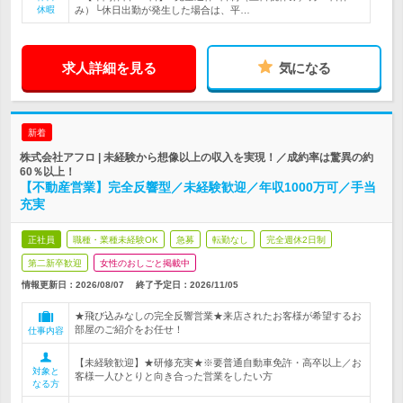
休暇
み）└休日出勤が発生した場合は、平…
求人詳細を見る
気になる
新着
株式会社アフロ | 未経験から想像以上の収入を実現！／成約率は驚異の約
60％以上！
【不動産営業】完全反響型／未経験歓迎／年収1000万可／手当
充実
正社員
職種・業種未経験OK
急募
転勤なし
完全週休2日制
第二新卒歓迎
女性のおしごと掲載中
情報更新日：2026/08/07
終了予定日：
2026/11/05
★飛び込みなしの完全反響営業★来店されたお客様が希望するお
部屋のご紹介をお任せ！
仕事内容
【未経験歓迎】★研修充実★※要普通自動車免許・高卒以上／お
対象と
客様一人ひとりと向き合った営業をしたい方
なる方