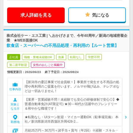
求人詳細を見る
気になる
株式会社ケー・エス工業 | ＼おかげさまで、今年40周年／新潟の地域密着企
業 ★WEB面接OK
飲食店・スーパーへの不用品処理・再利用の【ルート営業】
正社員
職種・業種未経験OK
急募
転勤なし
学歴不問
第二新卒歓迎
女性のおしごと掲載中
情報更新日：2026/06/23
終了予定日：
2026/08/24
【新潟市の委託事業で社会貢献！】事業所で発生する不用品の処
理や再利用のご提案を行います。ノルマや飛び込み、テレアポな
仕事内容
どは一切ありません！
【業界・営業経験不問！未経験でも安心の研修体制で安心◎】◆
普通自動車免許(AT限定可) ★30～40代が活躍中のフレンドリー
対象と
＆和やかな職場です！
なる方
★転勤なし・UIターン歓迎・マイカー通勤OK（駐車場完備） 本
社／新潟県新潟市西蒲区升岡428-2…
勤務地
月給25万円～30万円＋諸手当＋賞与（年2回）※経験・スキル・