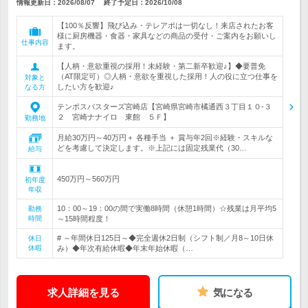
情報更新日：2026/08/07
終了予定日：
2026/10/08
【100％反響】飛び込み・テレアポは一切なし！来店されたお客
様に厨房機器・食器・家具などの商品の受付・ご案内をお願いし
仕事内容
ます。
【人柄・意欲重視の採用！未経験・第二新卒歓迎♪】◆要普免
（AT限定可）◎人柄・意欲を重視した採用！人の役に立つ仕事を
対象と
したい方を歓迎♪
なる方
テンポスバスターズ宮崎店【宮崎県宮崎市橘通西３丁目１０‐３
２ 宮崎ナナイロ 東館 ５Ｆ】
勤務地
月給30万円～40万円＋ 各種手当 ＋ 賞与年2回※経験・スキルな
どを考慮して決定します。※上記には固定残業代（30…
給与
450万円～560万円
初年度
年収
10：00～19：00の間で実働8時間（休憩1時間）☆残業は月平均5
勤務
時間
～15時間程度！
# ～年間休日125日～◆完全週休2日制（シフト制／月8～10日休
休日
休暇
み）◆年次有給休暇◆年末年始休暇（…
求人詳細を見る
気になる