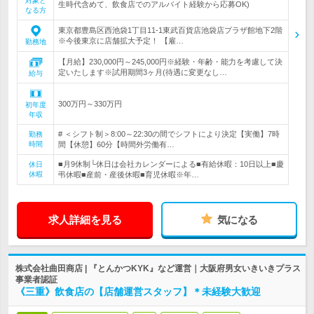
対象と
生時代含めて、飲食店でのアルバイト経験から応募OK)
なる方
東京都豊島区西池袋1丁目11-1東武百貨店池袋店プラザ館地下2階
※今後東京に店舗拡大予定！ 【雇…
勤務地
【月給】230,000円～245,000円※経験・年齢・能力を考慮して決
定いたします※試用期間3ヶ月(待遇に変更なし…
給与
300万円～330万円
初年度
年収
# ＜シフト制＞8:00～22:30の間でシフトにより決定【実働】7時
勤務
時間
間【休憩】60分【時間外労働有…
■月9休制└休日は会社カレンダーによる■有給休暇：10日以上■慶
休日
休暇
弔休暇■産前・産後休暇■育児休暇※年…
求人詳細を見る
気になる
株式会社曲田商店 | 『とんかつKYK』など運営｜大阪府男女いきいきプラス
事業者認証
《三重》飲食店の【店舗運営スタッフ】＊未経験大歓迎