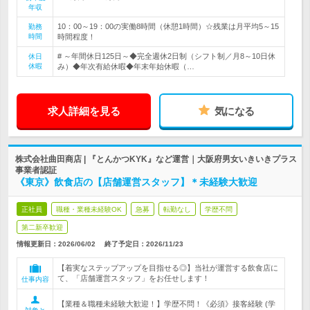
年収
10：00～19：00の実働8時間（休憩1時間）☆残業は月平均5～15
勤務
時間
時間程度！
# ～年間休日125日～◆完全週休2日制（シフト制／月8～10日休
休日
休暇
み）◆年次有給休暇◆年末年始休暇（…
求人詳細を見る
気になる
株式会社曲田商店 | 『とんかつKYK』など運営｜大阪府男女いきいきプラス
事業者認証
《東京》飲食店の【店舗運営スタッフ】＊未経験大歓迎
正社員
職種・業種未経験OK
急募
転勤なし
学歴不問
第二新卒歓迎
情報更新日：2026/06/02
終了予定日：
2026/11/23
【着実なステップアップを目指せる◎】当社が運営する飲食店に
て、「店舗運営スタッフ」をお任せします！
仕事内容
【業種＆職種未経験大歓迎！】学歴不問！《必須》接客経験 (学