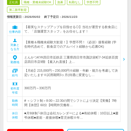
正社員
職種・業種未経験OK
急募
転勤なし
学歴不問
第二新卒歓迎
情報更新日：2026/06/02
終了予定日：
2026/11/23
【着実なステップアップを目指せる◎】当社が運営する飲食店に
て、「店舗運営スタッフ」をお任せします！
仕事内容
【業種＆職種未経験大歓迎！】学歴不問！《必須》接客経験 (学
対象と
生時代含めて、飲食店でのアルバイト経験から応募OK)
なる方
とんかつKYK四日市近鉄店 三重県四日市市諏訪栄町7-34近鉄百貨
店四日市店9階 【雇入れ直後】上…
勤務地
【月給】215,000円～230,000円※経験・年齢・能力を考慮して決
定いたします※試用期間3ヶ月(待遇に変更なし…
給与
300万円～330万円
初年度
年収
# ＜シフト制＞8:00～22:30の間でシフトにより決定【実働】7時
勤務
時間
間【休憩】60分【時間外労働有…
■月9休制└休日は会社カレンダーによる■有給休暇：10日以上■慶
休日
休暇
弔休暇■産前・産後休暇■育児休暇※年…