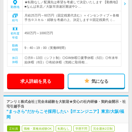
★転勤なし／配属先は希望を考慮して決定いたします 【勤務地】
■なんば本店／大阪市浪速区難波中1-…
勤務地
月給25万円～60万円（固定残業代含む）＋インセンティブ＋各種
手当※スキル・経験を考慮の上、決定します※固定残業代（…
給与
450万円～1000万円
初年度
年収
勤務
9：40～19：00（実働8時間）
時間
◎月8～13日（シフト制）◎GW休暇◎夏季休暇（5日）◎年末年
休日
休暇
始休暇（8日）◎有給休暇（気軽に取得相…
求人詳細を見る
気になる
アンリミ株式会社 | 完全未経験を大歓迎★安心の社内研修・契約金開示・社
宅引越手当
"まっさら"だからこそ採用したい【ITエンジニア】東京/大阪/福
岡
正社員
職種・業種未経験OK
転勤なし
学歴不問
完全週休2日制