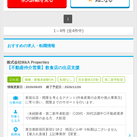
1
1～4件 (全4件中)
おすすめの求人・転職情報
株式会社M&A Properties
【不動産仲介営業】飲食店の出店支援
正社員
職種・業種未経験OK
転勤なし
完全週休2日制
第二新卒歓迎
情報更新日：2026/06/05
終了予定日：
2026/11/26
新規出店・開業を考えるテナント(外食産業の企業や個人事業主)
に寄り添い、開業までのサポートを行います。
仕事内容
〈未経験者・第二新卒者歓迎〉◎20代・30代活躍中◎不動産業界
対象と
での経験のある方、大歓迎
なる方
東京都新宿区新宿1-18-2 晴花ビル4F ※転勤はございません
【雇入れ直後】上記事業所 【変更…
勤務地