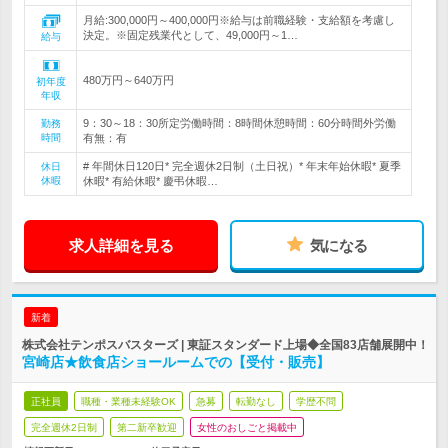
月給:300,000円～400,000円※給与は前職経験・支給額を考慮し
決定。※固定残業代として、49,000円～1…
給与
480万円～640万円
初年度
年収
9：30～18：30所定労働時間：8時間休憩時間：60分時間外労働
勤務
時間
有無：有
# 年間休日120日* 完全週休2日制（土日祝）* 年末年始休暇* 夏季
休日
休暇
休暇* 有給休暇* 慶弔休暇…
求人詳細を見る
気になる
新着
株式会社テンポスバスターズ | 東証スタンダード上場◆全国83店舗展開中！
宮崎店★飲食店ショールームでの【受付・販売】
正社員
職種・業種未経験OK
急募
転勤なし
学歴不問
完全週休2日制
第二新卒歓迎
女性のおしごと掲載中