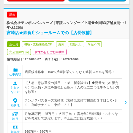
新着
株式会社テンポスバスターズ | 東証スタンダード上場◆全国83店舗展開中！
年休125日
宮崎店★飲食店ショールームでの【店長候補】
正社員
職種・業種未経験OK
急募
転勤なし
学歴不問
完全週休2日制
女性のおしごと掲載中
情報更新日：2026/08/07
終了予定日：
2026/10/08
店長候補募集。100％反響営業でムリなく経営スキルを習得！
仕事内容
【人柄・意欲重視の採用！・第二新卒歓迎♪】◆要普免（AT限定
可）◎人柄・意欲を重視した採用！人の役に立つ仕事をしたい方
対象と
を歓迎♪
なる方
テンポスバスターズ宮崎店【宮崎県宮崎市橘通西３丁目１０‐３
２ 宮崎ナナイロ 東館 ５Ｆ】
勤務地
月給35万円～45万円＋ 各種手当 ＋ 賞与年2回※経験・スキルな
どを考慮して決定します。※上記には固定残業代（30…
給与
560万円～680万円
初年度