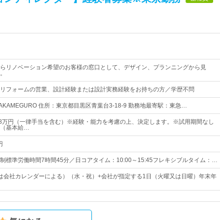
らリノベーション希望のお客様の窓口として、デザイン、プランニングから見
。
リフォームの営業、設計経験または設計実務経験をお持ちの方／学歴不問
NAKAMEGURO 住所：東京都目黒区青葉台3-18-9 勤務地最寄駅：東急…
48万円（一律手当を含む）※経験・能力を考慮の上、決定します。※試用期間なし
（基本給…
円
標準労働時間7時間45分／日コアタイム：10:00～15:45フレキシブルタイム：…
は会社カレンダーによる）（水・祝）+会社が指定する1日（火曜又は日曜）年末年