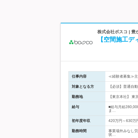
株式会社ボスコ | 
【空間施工デ
仕事内容
≪経験者募集≫主
対象となる方
【必須】普通自動
勤務地
【東京本社】 東京
給与
■給与月給280,0
ま…
初年度年収
420万円～630万
勤務時間
事業場外みなし労
状…