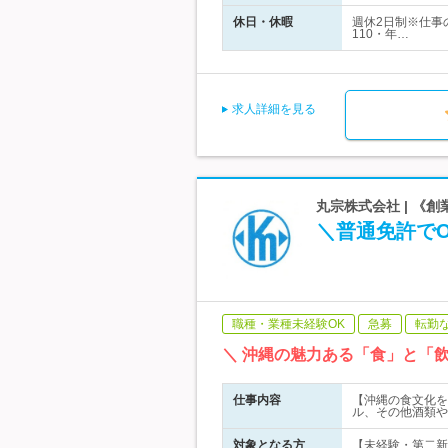
休日・休暇
週休2日制※仕事
110・年…
求人詳細を見る
丸宗株式会社 | 《創
＼普通免許で
職種・業種未経験OK
急募
転勤
＼ 沖縄の魅力ある「食」と「
仕事内容
【沖縄の食文化を
ル、その他酒類や
対象となる方
【未経験・第二新