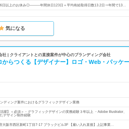
36日以上のお休み◎―――年間休日123日＋平均有給取得日数13.2日⇒年間で13…
気になる
会社 | クライアントとの直接案件が中心のブランディング会社
ロからつくる【デザイナー】ロゴ・Web・パッケ
ンディング案件におけるグラフィックデザイン業務
躍】＜必須＞・グラフィックデザインの実務経験３年以上 ・Adobe Illustrator、
を用いたデザイン制作経験
 大阪府大阪市西区新町1丁目7-17 ブラックビル3F 【雇い入れ直後】上記事業…