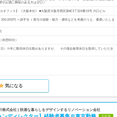
料理やお酒に興味のある方はぜひ／
カオフィス】 《大阪本社》 ■大阪府大阪市西区新町3丁目8番19号 川口ビル
0円～300,000円 ＋諸手当 ＋賞与※経験・能力・適性などを考慮のうえ、優遇いたしま
円
0（休憩60分）
・日）※年に数回休日出勤がありますが、 その場合振替休日を取得していただき
気になる
計株式会社 | 快適な暮らしをデザインするリノベーション会社
ョンディレクター】経験者募集※東京勤務
正社員