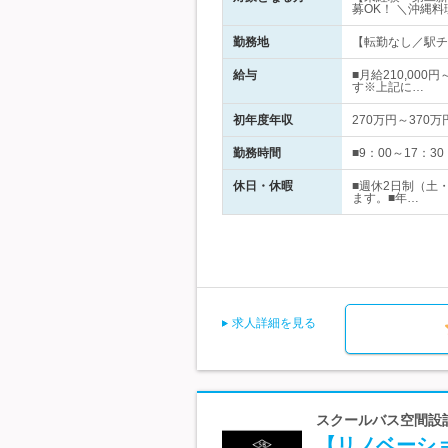
募OK！ ＼沖縄
勤務地
【転勤なし／駅チ
給与
■月給210,00
す※上記に…
初年度年収
270万円～370万
勤務時間
■9：00～17：3
休日・休暇
■週休2日制（土
ます。■年…
求人詳細を見る
スクールバス空間設
【リノベーシ