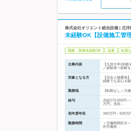
株式会社オリエント総合設備 | 北洋
未経験OK【設備施工管理
職種・業種未経験OK
急募
転勤
仕事内容
【九州大学(伊都
／経験者⇒経験を
対象となる方
【完全人物重視】
経験でも安心＆馴
勤務地
【転勤なし／大橋駅
給与
月給270,000
万円」支給…
初年度年収
360万円～500万
勤務時間
＜労働時間区分＞
外労働有…