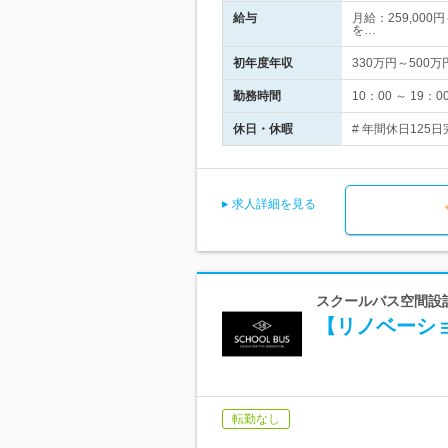
給与
月給：259,000
を…
初年度年収
330万円～500万
勤務時間
10：00 ～ 1
休日・休暇
# 年間休日12
求人詳細を見る
スクールバス空間設
【リノベーシ
転勤なし