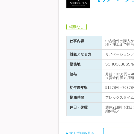
転勤なし
仕事内容
中古物件の購入か
積・施工まで担当
対象となる方
リノベーション／
勤務地
SCHOOLBUSS
給与
月給：32万円～
＜賃金内訳＞月額
初年度年収
512万円～768万
勤務時間
フレックスタイム制
休日・休暇
週休2日制（休日
始休暇／…
求人詳細を見る