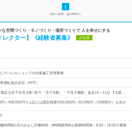
1
1件〜18件（全18件中）
豊かな空間づくり・モノづくり・場所づくりで 人を幸せにする
ィレクター】《経験者募集》
正社員
にアパレルショップの内装施工管理業務
車運転免許必須（AT可）
都足立区千住宮元町 30-5 「北千住駅」「千住大橋駅」徒歩10～11分 【大阪…
00円～400,000円※上記には固定残業代40,000円～65,000円（25時間分）を含み
円
働時間制1日のみなし労働時間：8時間標準的な勤務時間例：9:00～18:00※業務