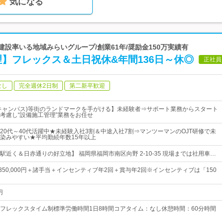
気になる
建設率いる地域みらいグループ/創業61年/奨励金150万実績有
】フレックス＆土日祝休&年間136日～休◎
正社員
なし
完全週休2日制
第二新卒歓迎
キャンパス)等街のランドマークを手がける】未経験者⇒サポート業務からスタート
考慮し“設備施工管理”業務をお任せ
20代～40代活躍中★未経験入社3割＆中途入社7割⇒マンツーマンのOJT研修で未
染みやすい★平均勤続年数15年以上
近く＆日赤通りの好立地】 福岡県福岡市南区向野 2-10-35 現場までは社用車…
円～350,000円＋諸手当＋インセンティブ年2回＋賞与年2回※インセンティブは「150
円
フレックスタイム制標準労働時間1日8時間コアタイム：なし休憩時間：60分時間