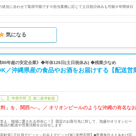
の状況に合わせて取得可能です※担当業務に応じて土日祝日休みも可能※年間休日
気になる
業80年超の安定企業》◆年休126日(土日祝休み) ◆残業少なめ
OK／沖縄県産の食品やお酒をお届けする【配送営
なし
学歴不問
第二新卒歓迎
飲料」を、関西へ─。／ オリオンビールのような沖縄の有名な
支え、地域に愛される存在に！】 固定のお取引先に対して、泡盛やオリオンビー
食品の配送や営業活動をお任せします
卒歓迎│正社員デビュー・社会人デビューOK│学歴不問】■普通免許さえあれば応