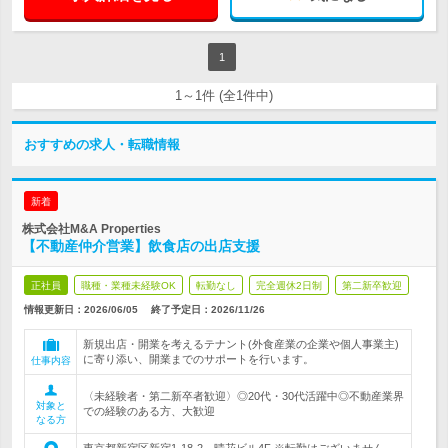
1
1～1件 (全1件中)
おすすめの求人・転職情報
新着
株式会社M&A Properties
【不動産仲介営業】飲食店の出店支援
正社員
職種・業種未経験OK
転勤なし
完全週休2日制
第二新卒歓迎
情報更新日：2026/06/05
終了予定日：
2026/11/26
新規出店・開業を考えるテナント(外食産業の企業や個人事業主)
に寄り添い、開業までのサポートを行います。
仕事内容
〈未経験者・第二新卒者歓迎〉◎20代・30代活躍中◎不動産業界
対象と
での経験のある方、大歓迎
なる方