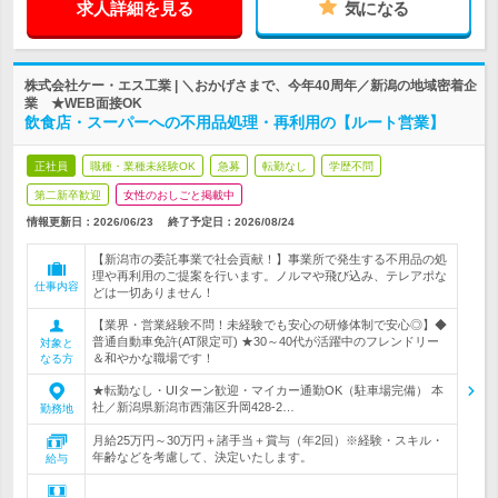
求人詳細を見る
気になる
株式会社ケー・エス工業 | ＼おかげさまで、今年40周年／新潟の地域密着企
業 ★WEB面接OK
飲食店・スーパーへの不用品処理・再利用の【ルート営業】
正社員
職種・業種未経験OK
急募
転勤なし
学歴不問
第二新卒歓迎
女性のおしごと掲載中
情報更新日：2026/06/23
終了予定日：
2026/08/24
【新潟市の委託事業で社会貢献！】事業所で発生する不用品の処
理や再利用のご提案を行います。ノルマや飛び込み、テレアポな
仕事内容
どは一切ありません！
【業界・営業経験不問！未経験でも安心の研修体制で安心◎】◆
普通自動車免許(AT限定可) ★30～40代が活躍中のフレンドリー
対象と
＆和やかな職場です！
なる方
★転勤なし・UIターン歓迎・マイカー通勤OK（駐車場完備） 本
社／新潟県新潟市西蒲区升岡428-2…
勤務地
月給25万円～30万円＋諸手当＋賞与（年2回）※経験・スキル・
年齢などを考慮して、決定いたします。
給与