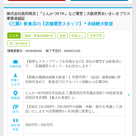
株式会社曲田商店 | 『とんかつKYK』など運営｜大阪府男女いきいきプラス
事業者認証
《三重》飲食店の【店舗運営スタッフ】＊未経験大歓迎
正社員
職種・業種未経験OK
急募
転勤なし
学歴不問
第二新卒歓迎
情報更新日：2026/06/02
終了予定日：
2026/11/23
【着実なステップアップを目指せる◎】当社が運営する飲食店に
て、「店舗運営スタッフ」をお任せします！
仕事内容
【業種＆職種未経験大歓迎！】学歴不問！《必須》接客経験 (学
対象と
生時代含めて、飲食店でのアルバイト経験から応募OK)
なる方
とんかつKYK四日市近鉄店 三重県四日市市諏訪栄町7-34近鉄百貨
店四日市店9階 【雇入れ直後】上…
勤務地
【月給】215,000円～230,000円※経験・年齢・能力を考慮して決
定いたします※試用期間3ヶ月(待遇に変更なし…
給与
300万円～330万円
初年度
年収