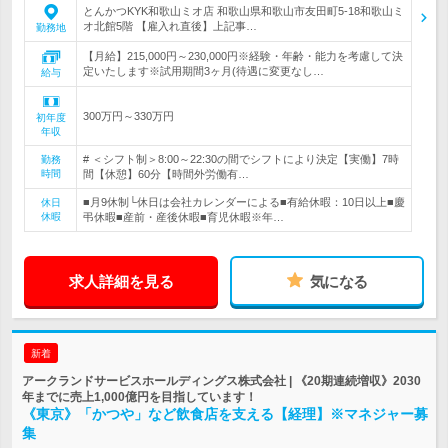
とんかつKYK和歌山ミオ店 和歌山県和歌山市友田町5-18和歌山ミ
オ北館5階 【雇入れ直後】上記事…
勤務地
【月給】215,000円～230,000円※経験・年齢・能力を考慮して決
定いたします※試用期間3ヶ月(待遇に変更なし…
給与
300万円～330万円
初年度
年収
# ＜シフト制＞8:00～22:30の間でシフトにより決定【実働】7時
勤務
時間
間【休憩】60分【時間外労働有…
■月9休制└休日は会社カレンダーによる■有給休暇：10日以上■慶
休日
休暇
弔休暇■産前・産後休暇■育児休暇※年…
求人詳細を見る
気になる
新着
アークランドサービスホールディングス株式会社 | 《20期連続増収》2030
年までに売上1,000億円を目指しています！
《東京》「かつや」など飲食店を支える【経理】※マネジャー募
集