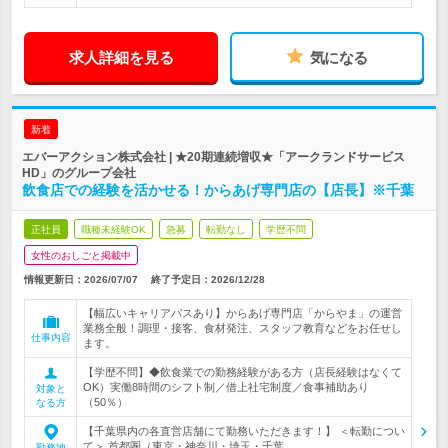
求人詳細を見る
気になる
新着
エバーアクション株式会社 | ★20期連続増収★「アークランドサービス
HD」のグループ会社
飲食店での経験を活かせる！からあげ専門店の【店長】※千葉
正社員
職種未経験OK
急募
転勤なし
学歴不問
女性のおしごと掲載中
情報更新日：2026/07/07
終了予定日：
2026/12/28
【幅広いキャリアパスあり】からあげ専門店「からやま」の運営
業務全般！調理・接客、食材発注、スタッフ教育などをお任せし
仕事内容
ます。
【学歴不問】◆飲食業での勤務経験がある方（店長経験はなくて
OK）実働8時間のシフト制／借上社宅制度／食事補助あり
対象と
（50％）
なる方
【千葉県内の各直営店舗にて勤務いただきます！】 ＜転勤につい
て＞ 首都圏（東京・神奈川・埼玉・千葉…
勤務地