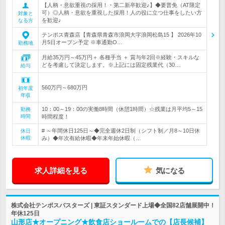
【人柄・意欲重視の採用！・第二新卒歓迎♪】◆要普免（AT限定
可）◎人柄・意欲を重視した採用！人の役に立つ仕事をしたい方
対象と
を歓迎♪
なる方
テンポス青森店【青森県青森市浪岡大字浪岡松島15 】 2026年10
月5日オープン予定 ※車通勤O…
勤務地
月給35万円～45万円＋ 各種手当 ＋ 賞与年2回※経験・スキルな
どを考慮して決定します。※上記には固定残業代（30…
給与
560万円～680万円
初年度
年収
10：00～19：00の実働8時間（休憩1時間）☆残業は月平均5～15
勤務
時間
時間程度！
# ～年間休日125日～◆完全週休2日制（シフト制／月8～10日休
休日
休暇
み）◆年次有給休暇◆年末年始休暇（…
求人詳細を見る
気になる
株式会社テンポスバスターズ | 東証スタンダード上場◆全国82店舗展開中！
年休125日
山形店★オープニング★飲食店ショールームでの【店長候補】