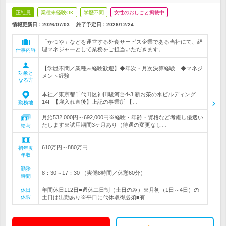
正社員
業種未経験OK
学歴不問
女性のおしごと掲載中
情報更新日：2026/07/03
終了予定日：
2026/12/24
「かつや」などを運営する外食サービス企業である当社にて、経
理マネジャーとして業務をご担当いただきます。
仕事内容
【学歴不問／業種未経験歓迎】◆年次・月次決算経験 ◆マネジ
対象と
メント経験
なる方
本社／東京都千代田区神田駿河台4-3 新お茶の水ビルディング
14F 【雇入れ直後】上記の事業所 【…
勤務地
月給532,000円～692,000円※経験・年齢・資格など考慮し優遇い
たします※試用期間3ヶ月あり（待遇の変更なし…
給与
610万円～880万円
初年度
年収
勤務
8：30～17：30 （実働8時間／休憩60分）
時間
年間休日112日■週休二日制（土日のみ）※月初（1日～4日）の
休日
休暇
土日は出勤あり※平日に代休取得必須■有…