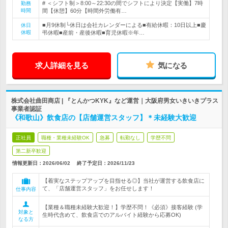
# ＜シフト制＞8:00～22:30の間でシフトにより決定【実働】7時
勤務
時間
間【休憩】60分【時間外労働有…
■月9休制└休日は会社カレンダーによる■有給休暇：10日以上■慶
休日
休暇
弔休暇■産前・産後休暇■育児休暇※年…
求人詳細を見る
気になる
株式会社曲田商店 | 『とんかつKYK』など運営｜大阪府男女いきいきプラス
事業者認証
《和歌山》飲食店の【店舗運営スタッフ】＊未経験大歓迎
正社員
職種・業種未経験OK
急募
転勤なし
学歴不問
第二新卒歓迎
情報更新日：2026/06/02
終了予定日：
2026/11/23
【着実なステップアップを目指せる◎】当社が運営する飲食店に
て、「店舗運営スタッフ」をお任せします！
仕事内容
【業種＆職種未経験大歓迎！】学歴不問！《必須》接客経験 (学
対象と
生時代含めて、飲食店でのアルバイト経験から応募OK)
なる方