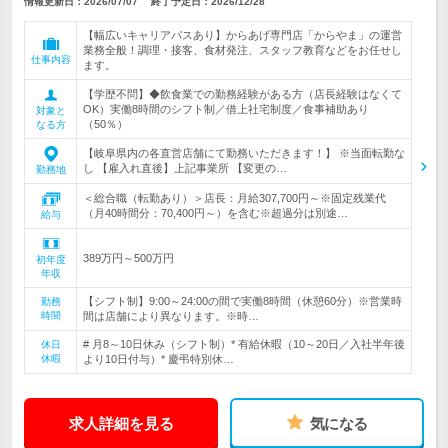
情報更新日：2026/07/07
終了予定日：
2026/12/28
【幅広いキャリアパスあり】からあげ専門店「からやま」の運営
業務全般！調理・接客、食材発注、スタッフ教育などをお任せし
仕事内容
ます。
【学歴不問】◆飲食業での勤務経験がある方（店長経験はなくて
OK）実働8時間のシフト制／借上社宅制度／食事補助あり
対象と
（50％）
なる方
【岐阜県内の各直営店舗にて勤務いただきます！】 ※当面転勤な
し 【雇入れ直後】上記事業所 【変更の…
勤務地
＜総合職（転勤あり）＞店長：月給307,700円～※固定残業代
（月40時間分：70,400円～）を含む※超過分は別途…
給与
389万円～500万円
初年度
年収
【シフト制】9:00～24:00の間で実働8時間（休憩60分）※営業時
勤務
時間
間は店舗により異なります。※時…
# 月8～10日休み（シフト制）* 有給休暇（10～20日／入社半年後
休日
休暇
より10日付与）* 慶弔特別休…
求人詳細を見る
気になる