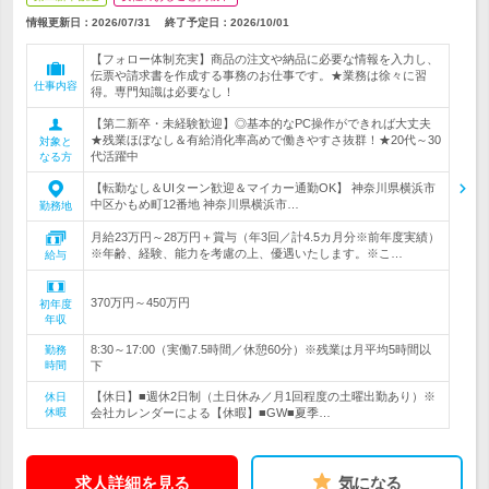
情報更新日：2026/07/31
終了予定日：
2026/10/01
【フォロー体制充実】商品の注文や納品に必要な情報を入力し、
伝票や請求書を作成する事務のお仕事です。★業務は徐々に習
仕事内容
得。専門知識は必要なし！
【第二新卒・未経験歓迎】◎基本的なPC操作ができれば大丈夫
★残業ほぼなし＆有給消化率高めで働きやすさ抜群！★20代～30
対象と
代活躍中
なる方
【転勤なし＆UIターン歓迎＆マイカー通勤OK】 神奈川県横浜市
中区かもめ町12番地 神奈川県横浜市…
勤務地
月給23万円～28万円＋賞与（年3回／計4.5カ月分※前年度実績）
※年齢、経験、能力を考慮の上、優遇いたします。※こ…
給与
370万円～450万円
初年度
年収
8:30～17:00（実働7.5時間／休憩60分）※残業は月平均5時間以
勤務
時間
下
【休日】■週休2日制（土日休み／月1回程度の土曜出勤あり）※
休日
休暇
会社カレンダーによる【休暇】■GW■夏季…
求人詳細を見る
気になる