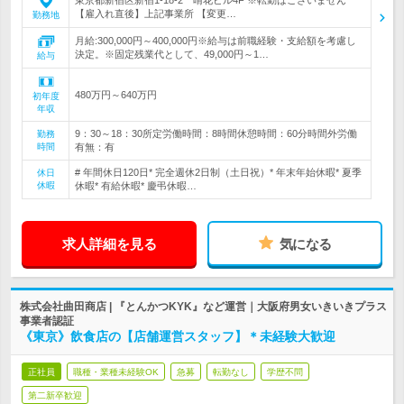
東京都新宿区新宿1-18-2 晴花ビル4F ※転勤はございません
【雇入れ直後】上記事業所 【変更…
勤務地
月給:300,000円～400,000円※給与は前職経験・支給額を考慮し
決定。※固定残業代として、49,000円～1…
給与
480万円～640万円
初年度
年収
9：30～18：30所定労働時間：8時間休憩時間：60分時間外労働
勤務
時間
有無：有
# 年間休日120日* 完全週休2日制（土日祝）* 年末年始休暇* 夏季
休日
休暇
休暇* 有給休暇* 慶弔休暇…
求人詳細を見る
気になる
株式会社曲田商店 | 『とんかつKYK』など運営｜大阪府男女いきいきプラス
事業者認証
《東京》飲食店の【店舗運営スタッフ】＊未経験大歓迎
正社員
職種・業種未経験OK
急募
転勤なし
学歴不問
第二新卒歓迎