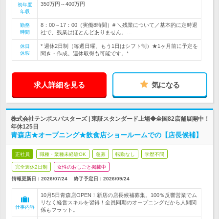
350万円～400万円
初年度
年収
8：00～17：00（実働8時間）# ＼残業について／基本的に定時退
勤務
時間
社で、残業はほとんどありません。…
* 週休2日制（毎週日曜、もう1日はシフト制）★1ヶ月前に予定を
休日
休暇
聞き・作成。連休取得も可能です。* …
求人詳細を見る
気になる
株式会社テンポスバスターズ | 東証スタンダード上場◆全国82店舗展開中！
年休125日
青森店★オープニング★飲食店ショールームでの【店長候補】
正社員
職種・業種未経験OK
急募
転勤なし
学歴不問
完全週休2日制
女性のおしごと掲載中
情報更新日：2026/07/24
終了予定日：
2026/09/24
10月5日青森店OPEN！新店の店長候補募集。100％反響営業でム
リなく経営スキルを習得！全員同期のオープニングだから人間関
仕事内容
係もフラット。