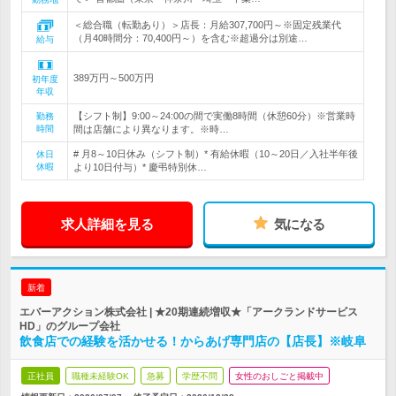
＜総合職（転勤あり）＞店長：月給307,700円～※固定残業代
（月40時間分：70,400円～）を含む※超過分は別途…
給与
389万円～500万円
初年度
年収
【シフト制】9:00～24:00の間で実働8時間（休憩60分）※営業時
勤務
時間
間は店舗により異なります。※時…
# 月8～10日休み（シフト制）* 有給休暇（10～20日／入社半年後
休日
休暇
より10日付与）* 慶弔特別休…
求人詳細を見る
気になる
新着
エバーアクション株式会社 | ★20期連続増収★「アークランドサービス
HD」のグループ会社
飲食店での経験を活かせる！からあげ専門店の【店長】※岐阜
正社員
職種未経験OK
急募
学歴不問
女性のおしごと掲載中