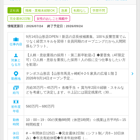
正社員
職種・業種未経験OK
急募
転勤なし
学歴不問
完全週休2日制
女性のおしごと掲載中
情報更新日：2026/07/24
終了予定日：
2026/09/24
9月14日山形店OPEN！新店の店長候補募集。100％反響営業でム
リなく経営スキルを習得！全員同期のオープニングだから人間関
仕事内容
係もフラット。
【人柄・意欲重視の採用！・第二新卒歓迎♪】◆要普免（AT限定
可）◎人柄・意欲を重視した採用！人の役に立つ仕事をしたい方
対象と
を歓迎♪
なる方
テンポス山形店【山形市馬見ヶ崎町4-2-5 家具の広場１階 】
2026年9月14日オープン予定…
勤務地
月給35万円～45万円＋ 各種手当 ＋ 賞与年2回※経験・スキルな
どを考慮して決定します。※上記には固定残業代（30…
給与
560万円～680万円
初年度
年収
10：00～19：00の実働8時間（休憩1時間）☆残業は月平均5～15
勤務
時間
時間程度！
# ～年間休日125日～◆完全週休2日制（シフト制／月8～10日休
休日
休暇
み）◆年次有給休暇◆年末年始休暇（…