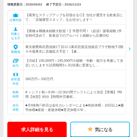
情報更新日：2026/06/02
終了予定日：
2026/11/23
【着実なステップアップを目指せる◎】当社が運営する飲食店に
て、「店舗運営スタッフ」をお任せします！
仕事内容
【業種＆職種未経験大歓迎！】学歴不問！《必須》接客経験 (学
対象と
生時代含めて、飲食店でのアルバイト経験から応募OK)
なる方
東京都豊島区西池袋1丁目11-1東武百貨店池袋店プラザ館地下2階
※今後東京に店舗拡大予定！ 【雇…
勤務地
【月給】230,000円～245,000円※経験・年齢・能力を考慮して決
定いたします※試用期間3ヶ月(待遇に変更なし…
給与
300万円～330万円
初年度
年収
# ＜シフト制＞8:00～22:30の間でシフトにより決定【実働】7時
勤務
時間
間【休憩】60分【時間外労働有…
■月9休制└休日は会社カレンダーによる■有給休暇：10日以上■慶
休日
休暇
弔休暇■産前・産後休暇■育児休暇※年…
求人詳細を見る
気になる