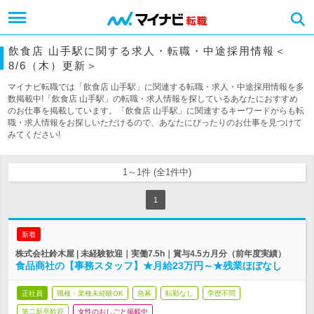
飲食店 山手駅に関する求人・転職・中途採用情報＜
8/6（木）更新＞
マイナビ転職では「飲食店 山手駅」に関連する転職・求人・中途採用情報を多
数掲載中!「飲食店 山手駅」の転職・求人情報を探しているあなたにおすすめ
のお仕事を掲載しています。「飲食店 山手駅」に関連するキーワードからも転
職・求人情報をお探しいただけるので、あなたにぴったりのお仕事を見つけて
みてください!
1～1件 (全1件中)
1
新着
株式会社鈴木屋 | 未経験歓迎｜実働7.5h｜賞与4.5カ月分（前年度実績）
食品商社の【事務スタッフ】★月給23万円～★残業ほぼなし
正社員
職種・業種未経験OK
急募
転勤なし
学歴不問
第二新卒歓迎
女性のおしごと掲載中